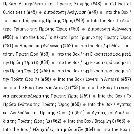
#48)
Πρώ­τα Δευ­τε­ρό­λε­πτα της Πρώ­της Στιγ­μής (
Cabinet of
#45)
#49)
Curiosities 1 (
Δι­πρό­σω­πη Ανά­γνω­ση (
Into the Box /
#49)
Το Πρώ­το Τρί­μη­νο της Πρώ­της Ώρας (
Into the Box: Το Δεύ­
#50)
τε­ρο Τρί­μη­νο της Πρώ­της Ώρας (
Δι­πρό­σω­πη Ανά­γνω­ση
#50)
(
Into the Box / Το Δέ­κα­το Τρί­το Τρί­μη­νο της Πρώ­της Ώρας
#51)
#52)
(
Δι­πρό­σω­πη Ανά­γνω­ση (
Into the Box / 42 Μή­νες με­
#53)
τά την Πρώ­τη Ώρα (
Into the Box / 143 Ει­κο­σι­τε­τρά­ω­ρα με­τά
#54)
την Πρώ­τη Ώρα (1) (
Into the Box / 143 Ει­κο­σι­τε­τρά­ω­ρα με­τά
#55)
την Πρώ­τη Ώρα (2) (
Into the Box / 143 Ει­κο­σι­τε­τρά­ω­ρα με­τά
#56)
#57)
την Πρώ­τη Ώρα (3) (
Into the Box / Lovers in Arms (1) (
#58)
Into the Box / Lovers in Arms (2) (
Into the Box / Τα ενε­νή­
#59)
ντα ει­κο­σι­τε­τρά­ω­ρα της Πρώ­της Ώρας (
Into the Box / Το
#60)
Πρώ­το Ενύ­πνιο της Πρώ­της Ώρας (
Into the Box / Αγά­πες
#61)
και Λου­λού­δια της Πρώ­της Ώρας (1) (
Αγά­πες και Λου­λού­
#62)
#63)
δια της Πρώ­της Ώρας (2) (
Into the Box / Βι­τα­μί­νη C (
#64)
Into the Box / Ηλια­χτί­δες στα μπλου­τζίν (
Into the Box /