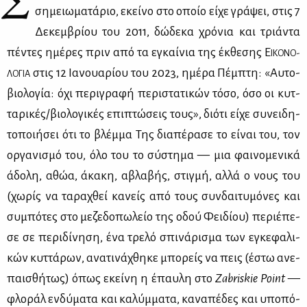
Σ
ση­μειω­μα­τά­ριο, εκεί­νο στο οποίο εί­χε γρά­ψει, στις 7
Δε­κεμ­βρί­ου του 2011, δώ­δε­κα χρό­νια και τριά­ντα
πέ­ντες ημέ­ρες πριν από τα εγκαί­νια της έκ­θε­σης Ε
ΙΚΟ­ΝΟ­
στις 12 Ια­νουα­ρί­ου του 2023, ημέ­ρα Πέμ­πτη: «Αυ­το­
ΛΟ­ΓΙΑ
βιο­λο­γία: όχι πε­ρι­γρα­φή πε­ρι­στα­τι­κών τό­σο, όσο οι κυτ­
τα­ρι­κές/βιο­λο­γι­κές επι­πτώ­σεις τους», διό­τι εί­χε συ­νει­δη­
το­ποι­ή­σει ότι το βλέμ­μα Της δια­πέ­ρα­σε το εί­ναι του, τον
ορ­γα­νι­σμό του, όλο του το σύ­στη­μα — μια φαι­νο­με­νι­κά
άδο­λη, αθώα, άκα­κη, αβλα­βής, στιγ­μή, αλ­λά ο νους του
(χω­ρίς να τα­ρα­χθεί κα­νείς από τους συν­δαι­τυ­μό­νες και
συ­μπό­τες στο με­ζε­δο­πω­λείο της οδού Φει­δί­ου) πε­ριέ­πε­
σε σε πε­ρι­δί­νη­ση, ένα τρε­λό σπι­νά­ρι­σμα των εγκε­φα­λι­
κών κυτ­τά­ρων, ανα­τι­νά­χθη­κε μπο­ρείς να πεις (έστω ανε­
παι­σθή­τως) όπως εκεί­νη η έπαυ­λη στο
Zabriskie
Point
—
φλο­ράλ εν­δύ­μα­τα και κα­λύμ­μα­τα, κα­να­πέ­δες και υπο­πό­