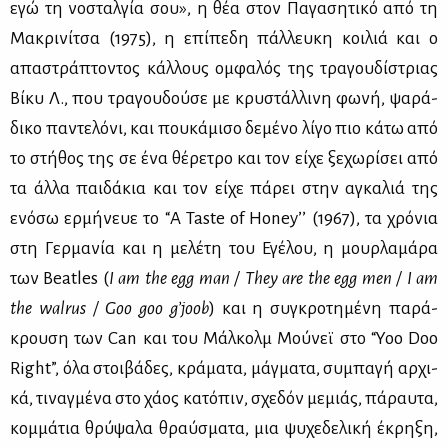
εγώ τη νο­σταλ­γία σου», η θέα στον Πα­γα­ση­τι­κό από τη
Μα­κρι­νί­τσα (1975), η επί­πε­δη πάλ­λευ­κη κοι­λιά και ο
απα­στρά­πτο­ντος κάλ­λους ομ­φα­λός της τρα­γου­δί­στριας
Βί­κυ Λ., που τρα­γου­δού­σε με κρυ­στάλ­λι­νη φω­νή, ψα­ρά­
δι­κο πα­ντε­λό­νι, και που­κά­μι­σο δε­μέ­νο λί­γο πιο κά­τω από
το στή­θος της σε ένα θέ­ρε­τρο και τον εί­χε ξε­χω­ρί­σει από
τα άλ­λα παι­δά­κια και τον εί­χε πά­ρει στην αγκα­λιά της
ενό­σω ερ­μή­νευε το “A Taste of Honey’’ (1967), τα χρό­νια
στη Γερ­μα­νία και η με­λέ­τη του Εγέ­λου, η μουρ­λα­μά­ρα
των Beatles (
I am the egg man / They are the egg men / I am
the walrus / Goo goo g’joob
) και η συ­γκρο­τη­μέ­νη πα­ρά­
κρου­ση των Can και του Μάλ­κολμ Μού­νεϊ στο “Yoo Doo
Right”, όλα στοι­βά­δες, κρά­μα­τα, μάγ­μα­τα, συ­μπα­γή αρ­χι­
κά, τι­ναγ­μέ­να στο χά­ος κα­τό­πιν, σχε­δόν με­μιάς, πά­ραυ­τα,
κομ­μά­τια θρύ­ψα­λα θραύ­σμα­τα, μια ψυ­χε­δε­λι­κή έκρη­ξη,