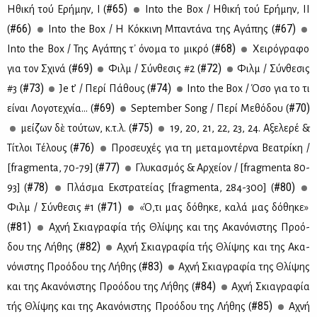
#65)
Ηθι­κή τού Ερή­μην, Ι (
Into the Box / Ηθι­κή τού Ερή­μην, ΙΙ
#66)
#67)
(
Into the Box / Η Κόκ­κι­νη Μπα­ντά­να της Αγά­πης (
#68)
Into the Box / Της Αγά­πης τ᾽ όνο­μα το μι­κρό (
Χει­ρό­γρα­φο
#69)
#72)
για τον Σχι­νά (
Φιλμ / Σύν­θε­σις #2 (
Φιλμ / Σύν­θε­σις
#73)
#74)
#3 (
Je t’ / Πε­ρί Πά­θους (
Into the Box / Όσο για το τι
#69)
#70)
εί­ναι Λο­γο­τε­χνία... (
September Song / Πε­ρί Με­θό­δου (
#75)
μεί­ζων δὲ τού­των, κ.τ.λ. (
19, 20, 21, 22, 23, 24. Αξε­λε­ρέ &
#76)
Τί­τλοι Τέ­λους (
Προ­σευ­χές για τη με­τα­μο­ντέρ­να Βε­α­τρί­κη /
#77)
[fragmenta, 70-79] (
Γλυ­κα­σμός & Αρ­χεί­ον / [fragmenta 80-
#78)
#80)
93] (
Πλά­σμα Εκ­στρα­τεί­ας [fragmenta, 284-300] (
#71)
Φιλμ / Σύν­θε­σις #1 (
«Ό,τι μας δό­θη­κε, κα­λά μας δό­θη­κε»
#81)
(
Αχνή Σκια­γρα­φία τής Θλί­ψης και της Ακα­νό­νι­στης Προ­ό­
#82)
δου της Λή­θης (
Αχνή Σκια­γρα­φία τής Θλί­ψης και της Ακα­
#83)
νό­νι­στης Προ­ό­δου της Λή­θης (
Αχνή Σκια­γρα­φία της Θλί­ψης
#84)
και της Ακα­νό­νι­στης Προ­ό­δου της Λή­θης (
Αχνή Σκια­γρα­φία
#85)
τής Θλί­ψης και της Ακα­νό­νι­στης Προ­ό­δου της Λή­θης (
Αχνή