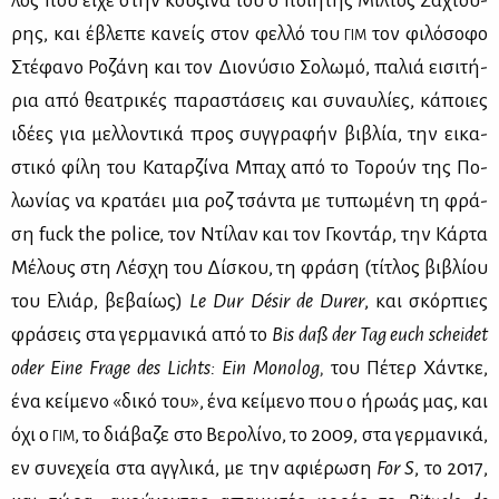
λός που εί­χε στην κου­ζί­να του ο ποι­η­τής Μίλ­τος Σα­χτού­
ρης, και έβλε­πε κα­νείς στον φελ­λό του
τον φι­λό­σο­φο
ΓΙΜ
Στέ­φα­νο Ρο­ζά­νη και τον Διο­νύ­σιο Σο­λω­μό, πα­λιά ει­σι­τή­
ρια από θε­α­τρι­κές πα­ρα­στά­σεις και συ­ναυ­λί­ες, κά­ποιες
ιδέ­ες για μελ­λο­ντι­κά προς συγ­γρα­φήν βι­βλία, την ει­κα­
στι­κό φί­λη του Κα­ταρ­ζί­να Μπαχ από το Το­ρούν της Πο­
λω­νί­ας να κρα­τά­ει μια ροζ τσά­ντα με τυ­πω­μέ­νη τη φρά­
ση fuck the police, τον Ντί­λαν και τον Γκο­ντάρ, την Κάρ­τα
Μέ­λους στη Λέ­σχη του Δί­σκου, τη φρά­ση (τί­τλος βι­βλί­ου
του Ελιάρ, βε­βαί­ως)
Le Dur Désir de Durer
, και σκόρ­πιες
φρά­σεις στα γερ­μα­νι­κά από το
Bis daß der Tag euch scheidet
oder Eine Frage des Lichts: Ein Monolog
,
του Πέ­τερ Χά­ντ­κε,
ένα κεί­με­νο «δι­κό του», ένα κεί­με­νο που ο ήρω­άς μας, και
όχι ο
, το διά­βα­ζε στο Βε­ρο­λί­νο, το 2009, στα γερ­μα­νι­κά,
ΓΙΜ
εν συ­νε­χεία στα αγ­γλι­κά, με την αφιέ­ρω­ση
For
S
, το 2017,