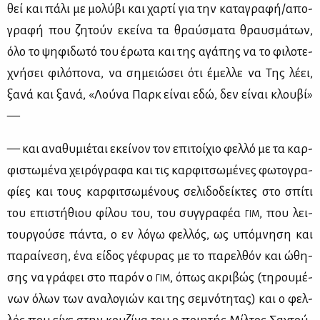
θεί και πά­λι με μο­λύ­βι και χαρ­τί για την κα­τα­γρα­φή/απο­
γρα­φή που ζη­τούν εκεί­να τα θραύ­σμα­τα θραυ­σμά­των,
όλο το ψη­φι­δω­τό του έρω­τα και της αγά­πης να το φι­λο­τε­
χνή­σει φι­λό­πο­να, να ση­μειώ­σει ότι έμελ­λε να Της λέ­ει,
ξα­νά και ξα­νά, «Λού­να Παρκ εί­ναι εδώ, δεν εί­ναι κλου­βί»
—
— και ανα­θυ­μιέ­ται εκεί­νον τον επι­τοί­χιο φελ­λό με τα καρ­
φι­στω­μέ­να χει­ρό­γρα­φα και τις καρ­φι­τσω­μέ­νες φω­το­γρα­
φί­ες και τους καρ­φι­τσω­μέ­νους σε­λι­δο­δεί­κτες στο σπί­τι
του επι­στή­θιου φί­λου του, του συγ­γρα­φέα
, που λει­
ΓΙΜ
τουρ­γού­σε πά­ντα, ο εν λό­γω φελ­λός, ως υπό­μνη­ση και
πα­ραί­νε­ση, ένα εί­δος γέ­φυ­ρας με το πα­ρελ­θόν και ώθη­
σης να γρά­φει στο πα­ρόν ο
, όπως ακρι­βώς (τη­ρου­μέ­
ΓΙΜ
νων όλων των ανα­λο­γιών και της σε­μνό­τη­τας) και ο φελ­