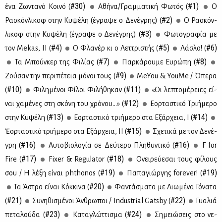
#30)
#1)
ένα Ζω­ντα­νό Κοι­νό (
Αθή­να/Γραμ­μα­τι­κή Φω­τός (
Ο
#2)
Ρα­σκόν­λι­κοφ στην Κυ­ψέ­λη (έγρα­ψε ο Δε­νέ­γρης) (
Ο Ρα­σκόν­
#3)
λι­κοφ στην Κυ­ψέ­λη (έγρα­ψε ο Δε­νέ­γρης) (
Φω­το­γρα­φία με
#4)
#5)
#6)
τον Mekas, ΙΙ (
Ο Φλα­νέρ κι ο Λετ­τρι­στής (
Λά­σλο! (
#7)
#8)
Τα Μπούν­κερ της Φι­λί­ας (
Παρ­κά­ρου­με Ευ­ρώ­πη (
#9)
Ζού­σαν την πε­ρι­πέ­τεια μό­νοι τους (
MeYou & YouΜe / Όπε­ρα
#10)
#11)
(
Φι­λη­μέ­νοι Φί­λοι Φι­λή­θη­καν (
«Οι λε­πτο­μέ­ρειες εί­
#12)
ναι χα­μέ­νες στη σκό­νη του χρό­νου…» (
Εορ­τα­στι­κό Τρι­ή­με­ρο
#13)
#14)
στην Κυ­ψέ­λη (
Εορ­τα­στι­κό τρι­ή­με­ρο στα Εξάρ­χεια, Ι (
#15)
Ἑορ­τα­στι­κό τρι­ή­με­ρο στα Εξάρ­χεια, ΙΙ (
Σχε­τι­κά με τον Δε­νέ­
#16)
#16)
γρη (
Αυ­το­βιο­λο­γία σε Δεύ­τε­ρο Πλη­θυ­ντι­κό (
F for
#17)
#18)
Fire (
Fixer & Regulator (
Ονει­ρεύ­ε­σαι τους φί­λους
#19)
#19)
σου / Η λέ­ξη εί­ναι phthonos (
Πα­πα­γιώρ­γης forever! (
#20)
Τα Άστρα εί­ναι Κόκ­κι­να (
Φα­ντά­σμα­τα με Λιω­μέ­να Γό­να­τα
#21)
#22)
(
Συ­νη­θι­σμέ­νοι Άν­θρω­ποι / Industrial Gatsby (
Γυα­λιά
#23)
#24)
πε­τα­λού­δα (
Κα­τα­γλώτ­τι­σμα (
Ση­μειώ­σεις στο νε­