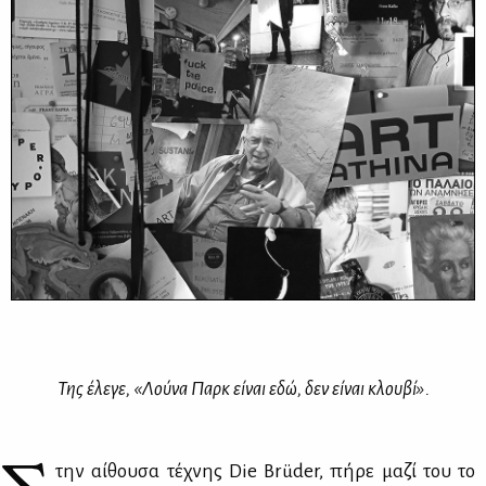
Της έλε­γε, «Λού­να Παρκ εί­ναι εδώ, δεν εί­ναι κλου­βί».
την αί­θου­σα τέ­χνης Die Brüder, πή­ρε μα­ζί του το