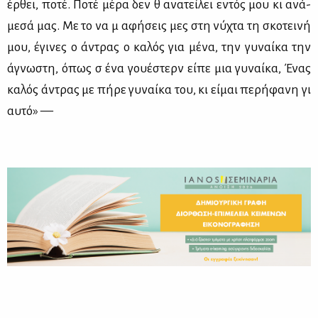
έρ­θει, πο­τέ. Πο­τέ μέ­ρα δεν θ᾽ ανα­τεί­λει εντός μου κι ανά­
με­σά μας. Με το να μ᾽ αφή­σεις μες στη νύ­χτα τη σκο­τει­νή
μου, έγι­νες ο άντρας ο κα­λός για μέ­να, την γυ­ναί­κα την
άγνω­στη, όπως σ᾽ ένα γου­έ­στερν εί­πε μια γυ­ναί­κα, ῾῾Ένας
κα­λός άντρας με πή­ρε γυ­ναί­κα του, κι εί­μαι πε­ρή­φα­νη γι᾽
αυ­τό­᾽᾽» —