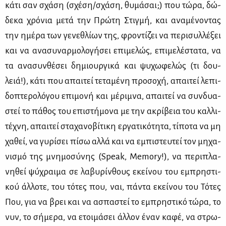
κά­τι σαν σχά­ση (σχέ­ση/σχά­ση, θυ­μά­σαι;) που τώ­ρα, δώ­
δε­κα χρό­νια με­τά την Πρώ­τη Στιγ­μή, και ανα­μέ­νο­ντας
την ημέ­ρα των γε­νε­θλί­ων της, φρο­ντί­ζει να πε­ρι­συλ­λέ­ξει
και να ανα­συ­ναρ­μο­λο­γή­σει επι­με­λώς, επι­με­λέ­στα­τα, να
τα ανα­συν­θέ­σει δη­μιουρ­γι­κά και ψυ­χω­φε­λώς (τι δου­
λειά!), κά­τι που απαι­τεί τε­τα­μέ­νη προ­σο­χή, απαι­τεί λε­πι­
δο­πτε­ρο­λό­γου επι­μο­νή και μέ­ρι­μνα, απαι­τεί να συν­δυα­
στεί το πά­θος του επι­στή­μο­να με την ακρί­βεια του καλ­λι­
τέ­χνη, απαι­τεί στα­χα­νο­βί­τι­κη ερ­γα­τι­κό­τη­τα, τί­πο­τα να μη
χα­θεί, να γυ­ρί­σει πί­σω αλ­λά και να εμπι­στευ­τεί τον μη­χα­
νι­σμό της μνη­μο­σύ­νης (Speak, Memory!), να πε­ρι­πλα­
νη­θεί ψύ­χραι­μα σε λα­βυ­ρίν­θους εκεί­νου του εμπρη­στι­
κού άλ­λο­τε, του τό­τες που, ναι, πά­ντα εκεί­νου του Τό­τες
Που, για να βρει και να ασπα­στεί το εμπρη­στι­κό τώ­ρα, το
νυν, το σή­με­ρα, να ετοι­μά­σει άλ­λον έναν κα­φέ, να στρω­