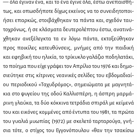
— όλα έγι­ναν ένα, και το ένα έγι­νε όλα, έστω ανε­παι­σθή­
τως, και οπωσ­δή­πο­τε δί­χως εκεί­νος να το συ­νει­δη­το­ποι­
ή­σει επαρ­κώς, στοι­βά­χθη­καν τα πά­ντα και, σχε­δόν ταυ­
το­χρό­νως, ή σε κλά­σμα­τα δευ­τε­ρο­λέ­πτου έστω, ανα­τι­νά­
χθη­καν ανε­ξέ­λεγ­κτα τα εν λό­γω πά­ντα, εκτο­ξεύ­θη­καν
προς ποι­κί­λες κα­τευ­θύν­σεις, μνή­μες από την παι­δι­κή
και εφη­βι­κή του ηλι­κία, το τρί­κυ­κλο γα­λά­ζιο πο­δη­λα­τά­κι,
το ποί­η­μα που εί­χε γρά­ψει τον Απρί­λιο του 1976 και δη­μο­
σιεύ­τη­κε στις κί­τρι­νες νε­α­νι­κές σε­λί­δες του εβδο­μα­διαί­
ου πε­ριο­δι­κού «Τα­χυ­δρό­μος», ση­μειώ­μα­τα με μα­γνη­τά­
κια στο ψυ­γεί­ου της οδού Καλ­λι­σπέ­ρη, η άσπρη μαρ­μά­
ρι­νη γλαύ­κα, τα δύο κόκ­κι­να τε­τρά­δια σπι­ράλ με κεί­με­νά
του και ει­κό­νες κομ­μέ­νες από έντυ­πα του 1981, τα πρώ­τα
του γυα­λιά μυω­πί­ας (1972) με σκε­λε­τό ταρ­τα­ρού­γα, γνή­
σια τό­τε, ο στί­χος του Εγ­γο­νό­που­λου «θαν την τσα­κί­σω