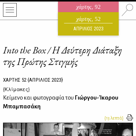
χάρτης
, 92
ηλεκτρονικό περιοδικό
χάρτης
, 52
ΑΥΓΟΥΣΤΟΣ 2026
ΑΠΡΙΛΙΟΣ 2023
Into the Box / Η Δεύτερη Διάταξη
της Πρώτης Στιγμής
ΧΑΡΤΗΣ
52
{ΑΠΡΙΛΙΟΣ 2023}
{
Κλίμακες
}
Κείμενο και φωτογραφία του
Γιώργου-Ίκαρου
Μπαμπασάκη
{13 λεπτά}