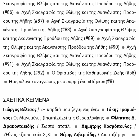
Σκια­γρα­φία της Θλί­ψης και της Ακα­νό­νι­στης Προ­ό­δου της Λή­θης
#86)
(
Αχνή Σκια­γρα­φία της Θλί­ψης και της Ακα­νό­νι­στης Προ­ό­
#87)
δου της Λή­θης (
Αχνή Σκια­γρα­φία της Θλί­ψης και της Ακα­
#88)
νό­νι­στης Προ­ό­δου της Λή­θης (
Αχνή Σκια­γρα­φία της Θλί­ψης
#89)
και της Ακα­νό­νι­στης Προ­ό­δου της Λή­θης (
Αχνή Σκια­γρα­φία
#90)
της Θλί­ψης και της Ακα­νό­νι­στης Προ­ό­δου της Λή­θης (
Αχνή
Σκια­γρα­φία της Θλί­ψης και της Ακα­νό­νι­στης Προ­ό­δου της Λή­θης
#91)
(
Αχνή Σκια­γρα­φία της Θλί­ψης και της Ακα­νό­νι­στης Προ­ό­
#92)
#58)
δου της Λή­θης (
Ο Θρί­αμ­βος της Κα­θη­με­ρι­νής Ζω­ής (
#8)
Ημε­ρο­λό­γιο ανά­γνω­σης με αφορ­μή ένα «Πάρ­κο» (
ΣΧΕΤΙΚΑ ΚΕΙΜΕΝΑ
Γιώρ­γος Βέλ­τσος
/ «Η καρ­διά μου ξε­γυ­μνω­μέ­νη»
Τά­κης Γραμ­μέ­
νος
/ Οι Μα­γε­μέ­νες (Ιncantadas) της Θεσ­σα­λο­νί­κης
Φί­λιπ­πος Δ.
Δρα­κο­ντα­ει­δής
/ Σω­στό ατσά­λι
Δη­μή­τρης Κο­σμό­που­λος
/
«Έθνος εξαι­ρε­τι­κά» Χ,ΧΙ
Θέ­μης Λι­βε­ριά­δης
/ Απε­τα­ξά­μην ...