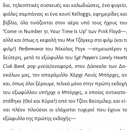
δια, τη­λε­ο­πτι­κές συ­σκευ­ές και κα­λω­διώ­σεις, ένα ψυ­γείο,
φιά­λες σα­μπά­νιας κι ένα κου­τί Kelloggs, εφη­με­ρί­δες και
βι­βλία, όλα τι­νά­ζο­νται στον αέ­ρα υπό τους ήχους του
“Come in Number 51, Your Time Is Up” των Pink Floyd—,
αλ­λά και όπως η κε­φα­λή του Μικ Τζά­γκερ στο φιλμ (και τι
φιλμ!)
Performance
του Νί­κο­λας Ρεγκ —ση­μειω­τέ­ρον η
δεύ­τε­ρη, με­τά το εξώ­φυλ­λο του
S
gt
Pepper
'
s
Lonely
Hearts
C
lub
B
and,
pop μνεία/ανα­φο­ρά, στον Δά­σκα­λο των Δα­
σκά­λων μας, τον απα­ρά­μιλ­λο Χόρ­χε Λουίς Μπόρ­χες, αν
και, όπως όλοι ξέ­ρου­με, τε­λι­κά μό­νο στην πρώ­τη εκ­δο­χή
του εξω­φύλ­λου υπήρ­χε ο Μπόρ­χες, ο οποί­ος αντι­κα­τα­
στά­θη­κε (Θεέ και Κύ­ριε!) από τον Τζό­νι Βαϊ­σμί­λερ, και εί­
ναι πλέ­ον πλού­σιοι οι ελά­χι­στοι τυ­χε­ροί που έχουν το
εξώ­φυλ­λο της πρώ­της εκ­δο­χής—