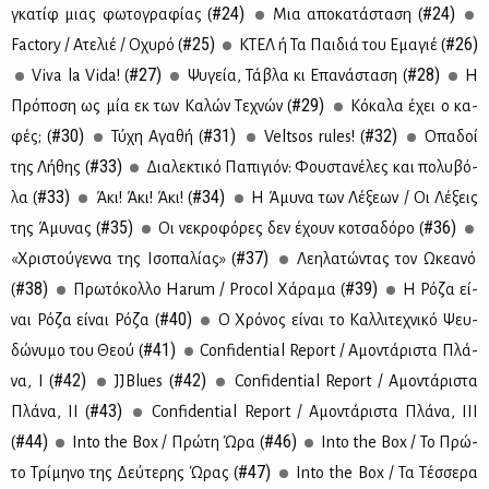
#24)
#24)
γκα­τίφ μιας φω­το­γρα­φί­ας (
Μια απο­κα­τά­στα­ση (
#25)
#26)
Factory / Ατε­λιέ / Οχυ­ρό (
ΚΤΕΛ ή Τα Παι­διά του Εμα­γιέ (
#27)
#28)
Viva la Vida! (
Ψυ­γεία, Τά­βλα κι Επα­νά­στα­ση (
Η
#29)
Πρό­πο­ση ως μία εκ των Κα­λών Τε­χνών (
Κό­κα­λα έχει ο κα­
#30)
#31)
#32)
φές; (
Τύ­χη Αγα­θή (
Veltsos rules! (
Οπα­δοί
#33)
της Λή­θης (
Δια­λε­κτι­κό Πα­πι­γιόν: Φου­στα­νέ­λες και πο­λυ­βό­
#33)
#34)
λα (
Άκι! Άκι! Άκι! (
Η Άμυ­να των Λέ­ξε­ων / Οι Λέ­ξεις
#35)
#36)
της Άμυ­νας (
Οι νε­κρο­φό­ρες δεν έχουν κο­τσα­δό­ρο (
#37)
«Χρι­στού­γεν­να της Ισο­πα­λί­ας» (
Λε­η­λα­τώ­ντας τον Ωκε­α­νό
#38)
#39)
(
Πρω­τό­κολ­λο Harum / Procol Χά­ρα­μα (
Η Ρό­ζα εί­
#40)
ναι Ρό­ζα εί­ναι Ρό­ζα (
Ο Χρό­νος εί­ναι το Καλ­λι­τε­χνι­κό Ψευ­
#41)
δώ­νυ­μο του Θε­ού (
Confidential Report / Αμο­ντά­ρι­στα Πλά­
#42)
#42)
να, Ι (
JJBlues (
Confidential Report / Αμο­ντά­ρι­στα
#43)
Πλά­να, ΙΙ (
Confidential Report / Αμο­ντά­ρι­στα Πλά­να, ΙΙΙ
#44)
#46)
(
Into the Box / Πρώ­τη Ώρα (
Into the Box / Το Πρώ­
#47)
το Τρί­μη­νο της Δεύ­τε­ρης Ώρας (
Into the Box / Τα Τέσ­σε­ρα