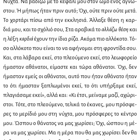
Νύ­χτα. Να βα­δί­ζω με το κε­φά­λι μου στον ώμο ενός αγνώ­
στου. Ή μή­πως ήταν πριν αυ­τό; Όχι, ού­τε πριν ού­τε με­τά.
Το χορ­τά­ρι πί­σω από την εκ­κλη­σιά. Άλ­λα­ξε θέ­ση η καρ­
διά μου, και το σχό­λιό σου, ῾῾Στα αρα­βι­κά το
αλ­λά­ζω θέ­ση
και
η λέ­ξη
καρ­διά
έχουν την ίδια ρί­ζα­᾽᾽. Ακό­μα πιο αλ­λό­κο­το. Τό­
σο αλ­λό­κο­το που εί­ναι το να αφή­νο­μαι στη φρο­ντί­δα σου.
Και, στα λά­βα­ρα εκεί, στο πλε­ού­με­νο εκεί, στο λε­ω­φο­ρείο
ήμα­σταν αθά­να­τοι, εί­μα­στε και τώ­ρα αθά­να­τοι. Όχι, δεν
ήμα­σταν εμείς οι αθά­να­τοι, αυ­τό που ήταν αθά­να­το ήταν
το ότι ήμα­σταν ξα­πλω­μέ­νοι εκεί, το ότι υπήρ­ξα­με εκεί,
πλα­γιά­σα­με εκεί», αλ­λά και: «Κι έτσι, μεί­να­με μα­ζί, αχώ­ρι­
στοι. Τό­τε, στο πλε­ού­με­νο, τε­λι­κά το έκα­νες, μου πρό­σφε­
ρες το με­ρί­διό μου στη νύ­χτα, μου πρό­σφε­ρες το κέ­ντρο
μου. Ώσπου ο θά­να­τος να μας χω­ρί­σει; Όχι, ώσπου η μέ­
ρα να μας χω­ρί­σει. Μα η μέ­ρα που θα μας χω­ρί­σει δεν θα