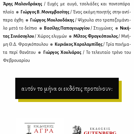
Άρης Μα­λαν­δρά­κης
/ Ευ­χές με αυ­γά, τσο­λιά­δες και πο­ντο­πό­ρα
πλοία
Γιώρ­γος Β. Μο­νεμ­βα­σί­της
/ Ένας ακό­μη ποι­η­τής στην αντί­
πε­ρα όχθη
Γιώρ­γος Μου­λου­δά­κης
/ Ψί­χου­λα στο τρα­πε­ζο­μά­ντι­
λο με­τά το δεί­πνο
Βα­σί­λης Πα­πα­γε­ωρ­γί­ου
/ Στιγ­μώ­νες
Νι­κή­
τας Σι­νιό­σο­γλου
/ Χώ­ρος ελιγ­μών
Μίλ­τος Φρα­γκό­που­λος
/ Μνή­
μη Θ.Δ. Φρα­γκό­που­λου
Κυ­ριά­κος Χα­ρα­λα­μπί­δης
/ Τρία ποι­ή­μα­
τα πε­ρί θα­νά­του
Γιώρ­γος Χου­λιά­ρας
/ Το τε­λευ­ταίο τρέ­νο του
Φε­βρουα­ρί­ου
αυτόν το μήνα οι εκδότες προτείνουν: