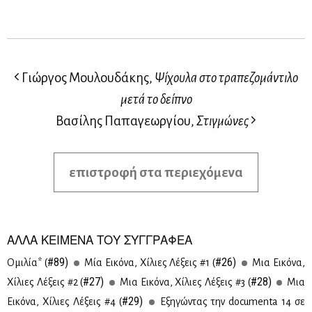
Γιώργος Μουλουδάκης,
Ψίχουλα στο τραπεζομάντιλο
μετά το δείπνο
Βασίλης Παπαγεωργίου,
Στιγμώνες
επιστροφή στα περιεχόμενα
ΑΛΛΑ ΚΕΙΜΕΝΑ ΤΟΥ ΣΥΓΓΡΑΦΕΑ
#89)
#26)
Ομι­λία* (
Μία Ει­κό­να, Χί­λιες Λέ­ξεις #1 (
Μια Ει­κό­να,
#27)
#28)
Χί­λιες Λέ­ξεις #2 (
Μια Ει­κό­να, Χί­λιες Λέ­ξεις #3 (
Μια
#29)
Ει­κό­να, Χί­λιες Λέ­ξεις #4 (
Εξη­γώ­ντας την documenta 14 σε