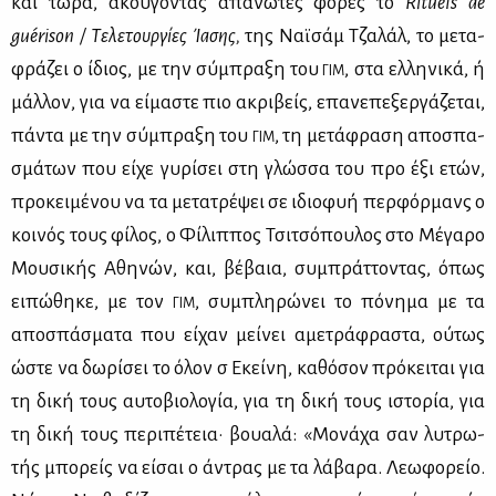
και τώ­ρα, ακού­γο­ντας απα­νω­τές φο­ρές το
Rituels de
guérison
/ Τε­λε­τουρ­γί­ες Ία­σης,
της Ναϊ­σάμ Τζα­λάλ, το με­τα­
φρά­ζει ο ίδιος, με την σύ­μπρα­ξη του
, στα ελ­λη­νι­κά, ή
ΓΙΜ
μάλ­λον, για να εί­μα­στε πιο ακρι­βείς, επα­νε­πε­ξερ­γά­ζε­ται,
πά­ντα με την σύ­μπρα­ξη του
, τη με­τά­φρα­ση απο­σπα­
ΓΙΜ
σμά­των που εί­χε γυ­ρί­σει στη γλώσ­σα του προ έξι ετών,
προ­κει­μέ­νου να τα με­τα­τρέ­ψει σε ιδιο­φυή περ­φόρ­μανς ο
κοι­νός τους φί­λος, ο Φί­λιπ­πος Τσι­τσό­που­λος στο Μέ­γα­ρο
Μου­σι­κής Αθη­νών, και, βέ­βαια, συ­μπράτ­το­ντας, όπως
ει­πώ­θη­κε, με τον
, συ­μπλη­ρώ­νει το πό­νη­μα με τα
ΓΙΜ
απο­σπά­σμα­τα που εί­χαν μεί­νει αμε­τρά­φρα­στα, ού­τως
ώστε να δω­ρί­σει το όλον σ᾽ Εκεί­νη, κα­θό­σον πρό­κει­ται για
τη δι­κή τους αυ­το­βιο­λο­γία, για τη δι­κή τους ιστο­ρία, για
τη δι­κή τους πε­ρι­πέ­τεια· βουα­λά: «Μο­νά­χα σαν λυ­τρω­
τής μπο­ρείς να εί­σαι ο άντρας με τα λά­βα­ρα. Λε­ω­φο­ρείο.