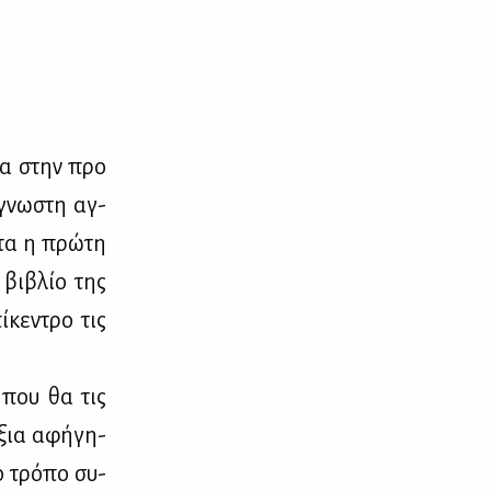
­σα στην προ
άγνω­στη αγ­
στα η πρώ­τη
 βι­βλίο της
ί­κε­ντρο τις
, που θα τις
άξια αφή­γη­
ο τρό­πο συ­