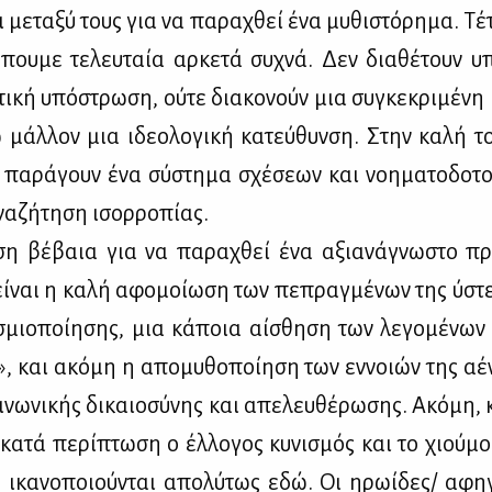
 με­τα­ξύ τους για να πα­ρα­χθεί ένα μυ­θι­στό­ρη­μα. Τέ
­που­με τε­λευ­ταία αρ­κε­τά συ­χνά. Δεν δια­θέ­τουν υπο
τι­κή υπό­στρω­ση, ού­τε δια­κο­νούν μια συ­γκε­κρι­μέ­νη
 μάλ­λον μια ιδε­ο­λο­γι­κή κα­τεύ­θυν­ση. Στην κα­λή το
α­ρά­γουν ένα σύ­στη­μα σχέ­σε­ων και νοη­μα­το­δο­τ
α­ζή­τη­ση ισορ­ρο­πί­ας.
­ση βέ­βαια για να πα­ρα­χθεί ένα αξια­νά­γνω­στο προ
εί­ναι η κα­λή αφο­μοί­ω­ση των πε­πραγ­μέ­νων της ύστ
σμιο­ποί­η­σης, μια κά­ποια αί­σθη­ση των λε­γο­μέ­νων
», και ακό­μη η απο­μυ­θο­ποί­η­ση των εν­νοιών της αέ
­νω­νι­κής δι­καιο­σύ­νης και απε­λευ­θέ­ρω­σης. Ακό­μη, 
 κα­τά πε­ρί­πτω­ση ο έλ­λο­γος κυ­νι­σμός και το χιού­μ
 ικα­νο­ποιού­νται απο­λύ­τως εδώ. Οι ηρω­ί­δες/ αφη­