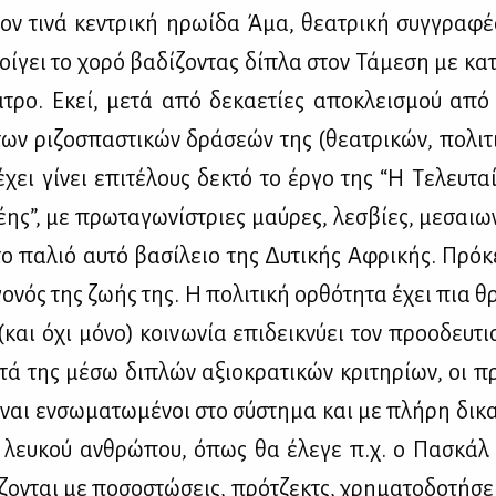
ον τι­νά κε­ντρι­κή ηρω­ί­δα Άμα, θε­α­τρι­κή συγ­γρα­φέ
ί­γει το χο­ρό βα­δί­ζο­ντας δί­πλα στον Τά­με­ση με κα­
α­τρο. Εκεί, με­τά από δε­κα­ε­τί­ες απο­κλει­σμού από
ν ρι­ζο­σπα­στι­κών δρά­σε­ών της (θε­α­τρι­κών, πο­λι­τ
 έχει γί­νει επι­τέ­λους δε­κτό το έρ­γο της “Η Τε­λευ­τ
­ης”, με πρω­τα­γω­νί­στριες μαύ­ρες, λε­σβί­ες, με­σαιω­
ο πα­λιό αυ­τό βα­σί­λειο της Δυ­τι­κής Αφρι­κής. Πρό­κ
γο­νός της ζω­ής της. Η πο­λι­τι­κή ορ­θό­τη­τα έχει πια θ
(και όχι μό­νο) κοι­νω­νία επι­δει­κνύ­ει τον προ­ο­δευ­τ
η­τά της μέ­σω δι­πλών αξιο­κρα­τι­κών κρι­τη­ρί­ων, οι π
ί­ναι εν­σω­μα­τω­μέ­νοι στο σύ­στη­μα και με πλή­ρη δι­κ
υ λευ­κού αν­θρώ­που, όπως θα έλε­γε π.χ. ο Πα­σκάλ
­ζο­νται με πο­σο­στώ­σεις, πρό­τζε­κτς, χρη­μα­το­δο­τή­σ