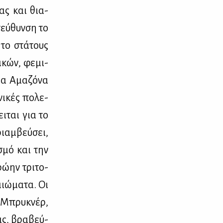
­ας και θια­
τεύ­θυν­ση το
 το στά­τους
ι­κών, φε­μι­
αία Αμα­ζό­να
νι­κές πο­λε­
ει­ται για το
ριαμ­βεύ­σει,
ι­σμό και την
ρώ­ην τρι­το­
αιώ­μα­τα. Οι
 Μπρυ­κνέρ,
εις, βρα­βεύ­