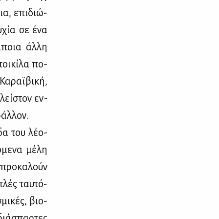
αια, επι­διώ­
υ­χία σε ένα
κά­ποια άλ­λη
ποι­κί­λα πο­
α­ραϊ­βι­κή,
πλεί­στον εν­
βάλ­λον.
δα του λέ­ο­
ό­με­να μέ­λη
 προ­κα­λούν
πλές ταυ­τό­
σμι­κές, βιο­
 διά­σπαρ­τες