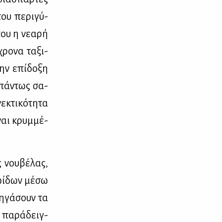
ου πε­ρι­γύ­
που η νε­α­ρή
ρο­να τα­ξι­
την επί­δο­ξη
 πά­ντως σα­
­κτι­κό­τη­τα
­ναι κρυμ­μέ­
ς νου­βέ­λας,
ω­ί­δων μέ­σω
η­γά­σουν τα
α πα­ρά­δειγ­