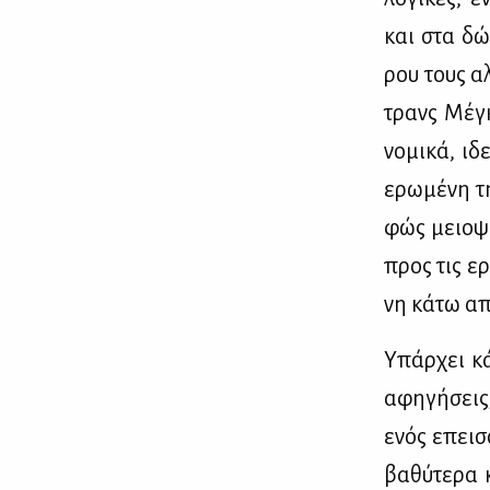
και στα δώ­
ρου τους αλ­
τρανς Μέ­γκ
νο­μι­κά, ιδ
ερω­μέ­νη τ
φώς μειο­ψη­
προς τις ερω
νη κά­τω από
Υπάρ­χει κά­
αφη­γή­σεις;
ενός επει­σ
βα­θύ­τε­ρα 