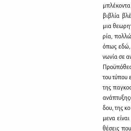
μπλέ­κο­νται
βι­βλία βλέ
μια θε­ω­ρη­
ρία, πολ­λώ
όπως εδώ, π
νω­νία σε αν
Προ­ϋ­πό­θε
του τύ­που 
της πα­γκο­
ανά­πτυ­ξης
δου, της κοι
με­να εί­ναι
θέ­σεις που