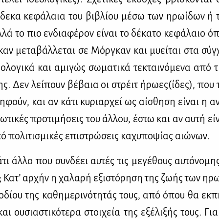
δε­κα κε­φά­λαια του βι­βλί­ου μέ­σω των ηρω­ί­δων ή τ
λά το πιο εν­δια­φέ­ρον εί­ναι το δέ­κα­το κε­φά­λαιο ό
αν με­τα­βάλ­λε­ται σε Μόρ­γκαν και μυ­εί­ται στα σύγ­χ
ε­ο­λο­γι­κά και αμι­γώς σω­μα­τι­κά τε­κται­νό­με­να από 
ης. Δεν λεί­πουν βέ­βαια οι στρέιτ ήρω­ες(ίδες), που
φούν, και αν κά­τι κυ­ριαρ­χεί ως αί­σθη­ση εί­ναι η ανε
­τι­κές προ­τι­μή­σεις του άλ­λου, έστω και αν αυ­τή εί
 πο­λι­τι­σμι­κές επι­στρώ­σεις κα­χυ­πο­ψί­ας αιώ­νων.
τι άλ­λο που συν­δέ­ει αυ­τές τις με­γέ­θους αυ­τό­νο­μη
 Κα­τ’ αρ­χήν η χα­λα­ρή εξι­στό­ρη­ση της ζω­ής των ηρ
ο­δί­ου της κα­θη­με­ρι­νό­τη­τάς τους, από όπου θα εκ­π
και ου­σια­στι­κό­τε­ρα στοι­χεία της εξέ­λι­ξής τους. Γι