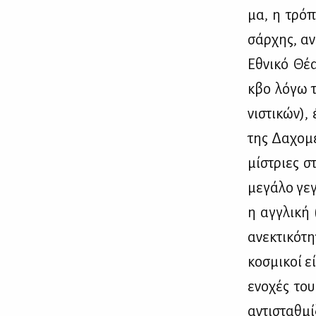
μα, η τρό­π
σάρ­χης, ανο
Εθνι­κό Θέ­
κβο λό­γω τω
νι­στι­κών),
της Δα­χο­μέ
μί­στριες στ
με­γά­λο γε­
η αγ­γλι­κή 
ανε­κτι­κό­τ
κο­σμι­κοί ε
ενο­χές το
αντι­σταθ­μί