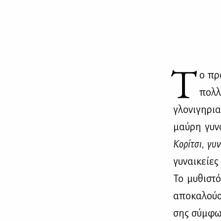
Τ
ο προ
πολ­λ
γλο­νι­γη­ρι
μαύ­ρη γυ­ν
Κο­ρί­τσι, γυ­
γυ­ναι­κεί­ε
Το μυ­θι­στ
απο­κα­λού­
σης σύμ­φω­