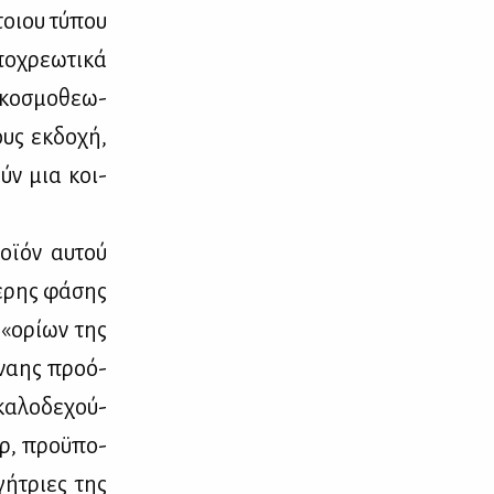
­τοιου τύ­που
­χρε­ω­τι­κά
 κο­σμο­θε­ω­
υς εκ­δο­χή,
ούν μια κοι­
­ϊ­όν αυ­τού
ε­ρης φά­σης
 «ορί­ων της
­ναης προ­ό­
κα­λο­δε­χού­
ορ, προ­ϋ­πο­
γή­τριες της