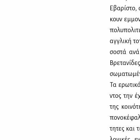
Εβα­ρί­στο, 
κουν εμ­μο­
πο­λυ­πο­λι­
αγ­γλι­κή το
σο­στά ανά­
Βρε­τα­νί­δε
σω­μα­τω­μέ­
Τα ερω­τι­κ
ντος την έχο
της κοι­νό­
πο­νο­κέ­φα
τη­τες και τ
λο­γι­κές, ε