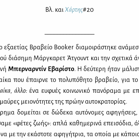
Βλ. και
Χάρ­της
#20
________________
 εξα­ε­τί­ας Βρα­βείο Booker δια­μοι­ρά­στη­κε ανά­με
ού διά­ση­μη Μάρ­γκα­ρετ Άτ­γουντ και την σχε­τι­κά 
α­νή
Μπερ­ναρ­ντίν Εβα­ρί­στο
. Η δεύ­τε­ρη ήταν μά­λι­
αί­κα που έπαιρ­νε το πο­λυ­πό­θη­το βρα­βείο, για το
ναί­κα, άλ­λο:
ένα ευ­φυ­ές κοι­νω­νι­κό πα­νό­ρα­μα με επ
ς μαύ­ρες μειο­νό­τη­τες της πρώ­ην αυ­το­κρα­το­ρί­ας.
ό­ρη­μα δο­μεί­ται σε δώ­δε­κα αυ­τό­νο­μες αφη­γή­σεις
σα­με «φέ­τες ζω­ής»: απλά κα­θη­με­ρι­νά επει­σό­δια, 
να με την εκά­στο­τε αφη­γή­τρια, τα οποία με κά­ποι