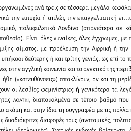
ορ­γα­νω­μέ­νες ανά τρεις σε τέσ­σε­ρα με­γά­λα κε­φά­λ
νι­κά την ευ­τυ­χία ή απλώς την επαγ­γελ­μα­τι­κή επι­τ
τι­σμι­κό, πο­λυ­φυ­λε­τι­κό Λον­δί­νο (σπα­νιό­τε­ρα σε 
­πο­θε­σία). Εί­ναι όλες γυ­ναί­κες, όλες έγ­χρω­μες, με 
μι­ξης αί­μα­τος, με προ­έ­λευ­ση την Αφρι­κή ή την Κ
ς υπή­κο­οι δεύ­τε­ρης ή και τρί­της γε­νιάς, ως επί το 
νες στην αγ­γλι­κή κοι­νω­νία και το ανε­κτι­κό της πε­ρι­
ά ήθη («κα­τευ­θύν­σεις») απο­κλί­νουν, αν και τη με­ρί­
υν οι λε­σβί­ες φε­μι­νί­στριες ή γε­νι­κό­τε­ρα τα λε­γ
τη­τας
, δια­ποι­κιλ­μέ­να σε τέ­τοιο βαθ­μό που
ΛΟ­ΑΤ­ΚΙ
­λο ακό­μη και στην ίδια τη συγ­γρα­φέα με τις πολ­λα­
ις δυσ­διά­κρι­τες δια­φο­ρές τους (ανα­το­μι­κές, πο­λι­τι­
ντέ­λει ιδε­ο­λο­γι­κές). Σχε­τι­κές εκ­δο­χές βρί­σκο­νται