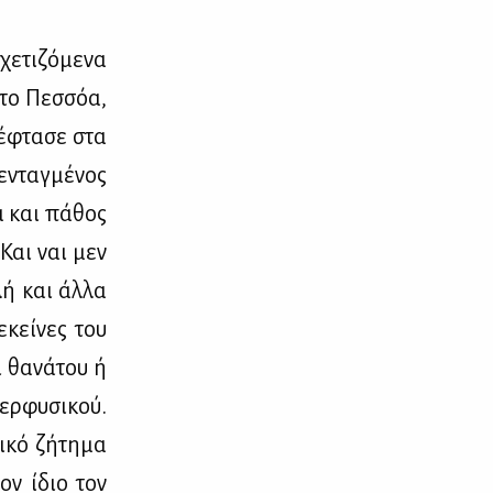
ε­τι­ζό­με­να
ντο Πεσ­σόα,
 έφτα­σε στα
ενταγ­μέ­νος
ια και πά­θος
 Και ναι μεν
­λή και άλ­λα
εκεί­νες του
 θα­νά­του ή
ερ­φυ­σι­κού.
ι­κό ζή­τη­μα
ον ίδιο τον