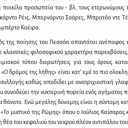
 ποι­κί­λα προ­σω­πεία του - βλ. τους ετε­ρω­νύ­μους 
­κάρ­ντο Ρέις, Μπερ­νάρ­ντο Σο­ά­ρες, Μπρα­τάο ντε Τέ
­μπέρ­το Κα­έι­ρο.
ς της ποί­η­σης του Πεσ­σόα απα­ντά­ται ανέ­πα­φος
 κλασ­σι­κές φι­λο­σο­φι­κού χα­ρα­κτή­ρα πα­ρεκ­βά­σεις,
ι­μια­κού τύ­που διε­ρω­τή­σεις για τους όρους κα­τα
 «Ο δρό­μος της λή­θης» εί­ναι κα­τ’ εμέ το πιο ολο­κλη­
συλ­λο­γής κα­θώς απο­δί­δει με ανα­τρι­χια­στι­κή γλα­φ
υ συ­νο­δεύ­ει την νυ­κτε­ρι­νή πο­ρεία ενός αγή­μα­τος
α θά­να­το. Ενώ με­γά­λης δύ­να­μης εί­ναι η σύ­ντο­μη κα­
α «Το μυ­στι­κό της Ρώ­μης» όπου ο Ιού­λιος Καί­σα­ρας 
τη θέα του κε­φα­λιού του νε­κρού πλέ­ον αντι­πά­λου του