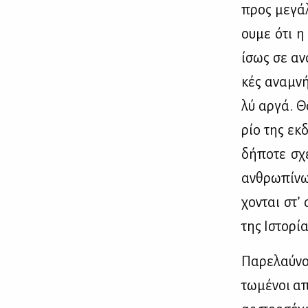
προς με­γά­
ου­με ότι η 
ίσως σε ανα
κές ανα­μνή­
λύ αρ­γά. Θ
ρίο της εκ­δ
δή­πο­τε σχ
αν­θρω­πί­ν
χο­νται στ’
της Ιστο­ρί­
Πα­ρε­λαύ­ν
τω­μέ­νοι α