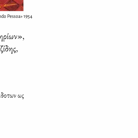
ndo Pessoa» 1954
ηρίων»,
ίδης,
κ­δο­των ως