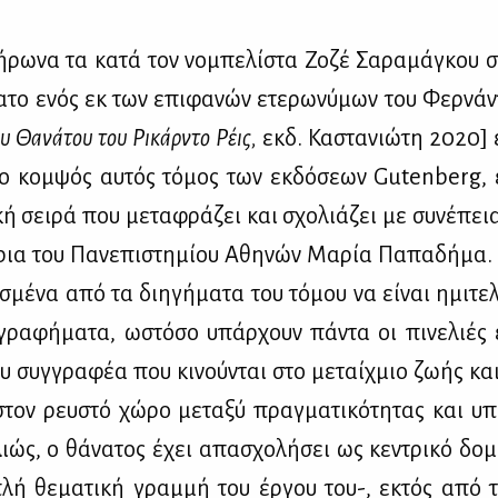
ρω­να τα κα­τά τον νο­μπε­λί­στα Ζο­ζέ Σα­ρα­μά­γκου σχ
α­το ενός εκ των επι­φα­νών ετε­ρω­νύ­μων του Φερ­νά­
υ Θα­νά­του του Ρι­κάρ­ντο Ρέις,
εκδ. Κα­στα­νιώ­τη 2020]
ο κομ­ψός αυ­τός τό­μος των εκ­δό­σε­ων Gutenberg, 
κή σει­ρά που με­τα­φρά­ζει και σχο­λιά­ζει με συ­νέ­πε
τρια του Πα­νε­πι­στη­μί­ου Αθη­νών Μα­ρία Πα­πα­δή­μα.
σμέ­να από τα δι­η­γή­μα­τα του τό­μου να εί­ναι ημι­τε
ρα­φή­μα­τα, ωστό­σο υπάρ­χουν πά­ντα οι πι­νε­λιές 
ου συγ­γρα­φέα που κι­νού­νται στο με­ταίχ­μιο ζω­ής και
στον ρευ­στό χώ­ρο με­τα­ξύ πραγ­μα­τι­κό­τη­τας και υπ
ιώς, ο θά­να­τος έχει απα­σχο­λή­σει ως κε­ντρι­κό δο­μ
λή θε­μα­τι­κή γραμ­μή του έρ­γου του-, εκτός από τ