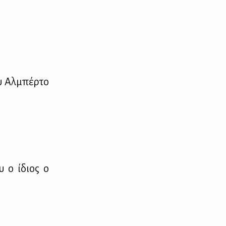
ου Αλ­μπέρ­το
ου ο ίδιος ο