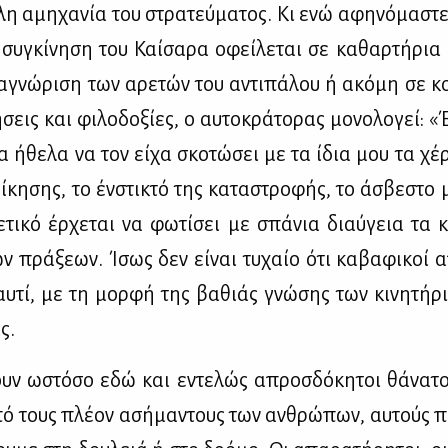
λη αμη­χα­νία του στρα­τεύ­μα­τος. Κι ενώ αφη­νό­μα­στε
συ­γκί­νη­ση του Καί­σα­ρα οφεί­λε­ται σε κα­θαρ­τή­ρια
­γνώ­ρι­ση των αρε­τών του αντι­πά­λου ή ακό­μη σε κοι­
σεις και φι­λο­δο­ξί­ες, ο αυ­το­κρά­το­ρας μο­νο­λο­γεί:
α ήθε­λα να τον εί­χα σκο­τώ­σει με τα ίδια μου τα χέ­
ί­κη­σης, το έν­στι­κτό της κα­τα­στρο­φής, το άσβε­στο 
ε­τι­κό έρ­χε­ται να φω­τί­σει με σπά­νια διαύ­γεια τα κ
ων πρά­ξε­ων. Ίσως δεν εί­ναι τυ­χαίο ότι κα­βα­φι­κοί α
 αυ­τί, με τη μορ­φή της βα­θιάς γνώ­σης των κι­νη­τή­
ας.
ουν ωστό­σο εδώ και εντε­λώς απροσ­δό­κη­τοι θά­να­τ
πό τους πλέ­ον ασή­μα­ντους των αν­θρώ­πων, αυ­τούς π