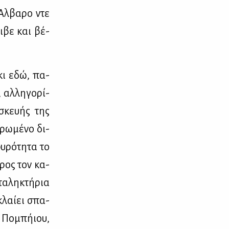
Άλ­βα­ρο ντε
ι­βε και βέ­
 κι εδώ, πα­
 αλ­λη­γο­ρί­
­σκευ­ής της
ρω­μέ­νο δι­
υ­ρό­τη­τα το
 προς τον κα­
τα­λη­κτή­ρια
κλαί­ει σπα­
 Πο­μπή­ιου,