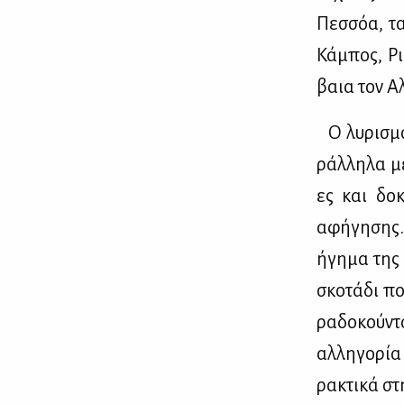
Πεσ­σόα, τα
Κά­μπος, Ρι
βαια τον Αλ
Ο λυ­ρι­σμό
ράλ­λη­λα με
ες και δο­κ
αφή­γη­σης.
ή­γη­μα της 
σκο­τά­δι πο
ρα­δο­κού­ντ
αλ­λη­γο­ρί
ρα­κτι­κά σ