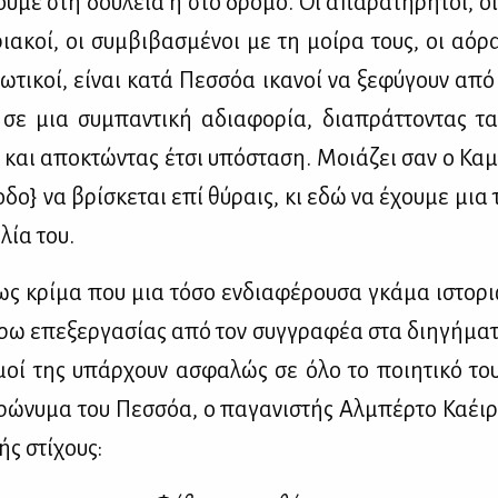
υ­με στη δου­λειά ή στο δρό­μο. Οι απα­ρα­τή­ρη­τοι, οι 
ρια­κοί, οι συμ­βι­βα­σμέ­νοι με τη μοί­ρα τους, οι αό­ρ
ω­τι­κοί, εί­ναι κα­τά Πεσ­σόα ικα­νοί να ξε­φύ­γουν από
σε μια συ­μπα­ντι­κή αδια­φο­ρία, δια­πράτ­το­ντας τα 
 και απο­κτώ­ντας έτσι υπό­στα­ση. Μοιά­ζει σαν ο Κα­
­δο} να βρί­σκε­ται επί θύ­ραις, κι εδώ να έχου­με μια 
­λία του.
τως κρί­μα που μια τό­σο εν­δια­φέ­ρου­σα γκά­μα ιστο­ρ
­ρω επε­ξερ­γα­σί­ας από τον συγ­γρα­φέα στα δι­η­γή­μα­
μοί της υπάρ­χουν ασφα­λώς σε όλο το ποι­η­τι­κό το
ρώ­νυ­μα του Πεσ­σόα, ο πα­γα­νι­στής Αλ­μπέρ­το Κα­έι­ρ
ής στί­χους: