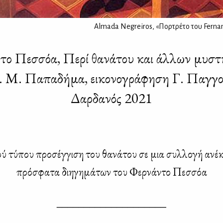
Almada Negreiros, «Πορτρέτο του Ferna
το Πεσσόα, Περί θανάτου και άλλων μυστ
. Μ. Παπαδήμα, εικονογράφηση Γ. Παγγοζ
Δαρδανός 2021
ύ τύ­που προ­σέγ­γι­ση του θα­νά­του σε μια συλ­λο­γή ανέ
πρό­σφα­τα δι­η­γη­μά­των του Φερ­νά­ντο Πεσ­σόα
––––––––––––––––––––