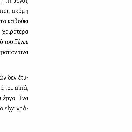
ητ­τη­μέ­νοι,
α­τοι, ακό­μη
 το κα­βού­κι
χει­ρό­τε­ρα
μύ του
Ξέ­νου
τρό­πον τι­νά
ιών δεν έτυ­
τά του αυ­τά,
υ έρ­γο. Ένα
ο εί­χε γρά­