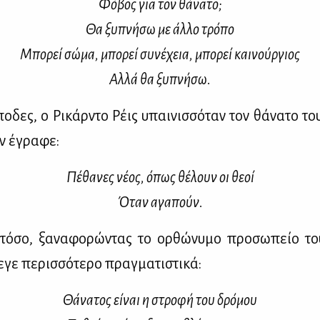
Φό­βος για τον θά­να­το;
Θα ξυ­πνή­σω με άλ­λο τρό­πο
Μπο­ρεί σώ­μα, μπο­ρεί συ­νέ­χεια, μπο­ρεί και­νούρ­γιος
Αλ­λά θα ξυ­πνή­σω.
ο­δες, ο Ρι­κάρ­ντο Ρέις υπαι­νισ­σό­ταν τον θά­να­το τ
αν έγρα­φε:
Πέ­θα­νες νέ­ος, όπως θέ­λουν οι θε­οί
Όταν αγα­πούν.
τό­σο, ξα­να­φο­ρώ­ντας το ορ­θώ­νυ­μο προ­σω­πείο τ
γε πε­ρισ­σό­τε­ρο πραγ­μα­τι­στι­κά:
Θά­να­τος εί­ναι η στρο­φή του δρό­μου