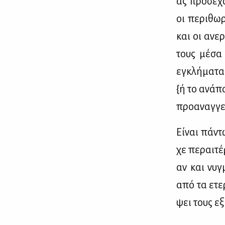
ας προ­σέ­χο
οι πε­ρι­θω­
και οι ανε­ρ
τους μέ­σα 
εγκλή­μα­τα
{ή το ανά­πο
προ­α­ναγ­γε
Εί­ναι πά­ν
χε πε­ραι­τέ
αν και νυγ­
από τα ετε­
ψει τους εξ