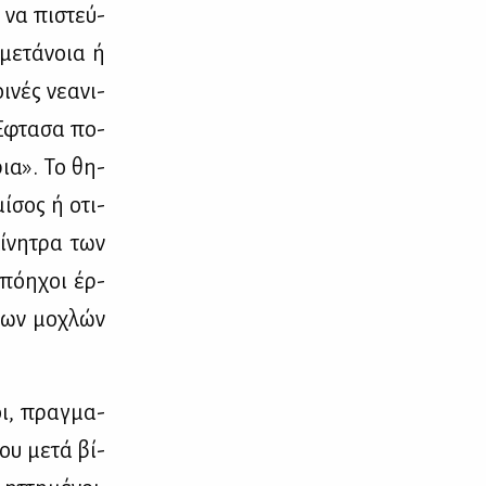
 να πι­στεύ­
 με­τά­νοια ή
νές νε­α­νι­
 «Έφτα­σα πο­
ρια». Το θη­
μί­σος ή οτι­
ί­νη­τρα των
πό­η­χοι έρ­
ριων μο­χλών
οι, πραγ­μα­
ου με­τά βί­