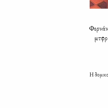
Φερνάν
μτφρ
Η δο­μι­κο