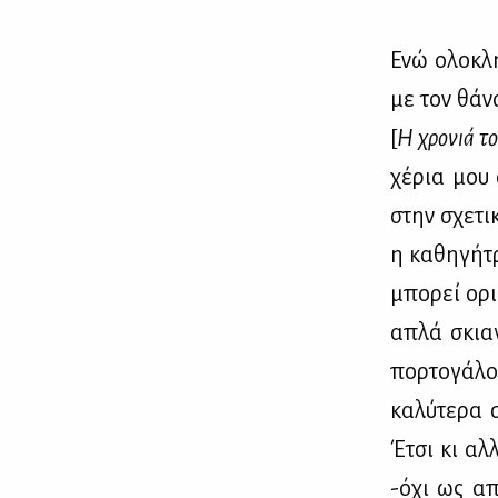
Ενώ ολο­κλή­
με τον θά­ν
[
Η χρο­νιά το
χέ­ρια μου 
στην σχε­τι­
η κα­θη­γή­
μπο­ρεί ορι­
απλά σκια­γ
πορ­το­γά­λ
κα­λύ­τε­ρα 
Έτσι κι αλ­λ
-όχι ως απ