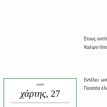
Στους αντί­π
Κα­έι­ρο ότ
Εντέ­λει ωσ
αρχείο
Πεσ­σόα έλε­
χάρτης,
27