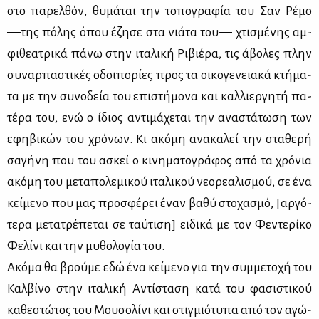
στο πα­ρελ­θόν, θυ­μά­ται την το­πο­γρα­φία του Σαν Ρέ­μο
―της πό­λης όπου έζη­σε στα νιά­τα του― χτι­σμέ­νης αμ­
φι­θε­α­τρι­κά πά­νω στην ιτα­λι­κή Ρι­βιέ­ρα, τις άβο­λες πλην
συ­ναρ­πα­στι­κές οδοι­πο­ρί­ες προς τα οι­κο­γε­νεια­κά κτή­μα­
τα με την συ­νο­δεία του επι­στή­μο­να και καλ­λιερ­γη­τή πα­
τέ­ρα του, ενώ ο ίδιος αντι­μά­χε­ται την ανα­στά­τω­ση των
εφη­βι­κών του χρό­νων. Κι ακό­μη ανα­κα­λεί την στα­θε­ρή
σα­γή­νη που του ασκεί ο κι­νη­μα­το­γρά­φος από τα χρό­νια
ακό­μη του με­τα­πο­λε­μι­κού ιτα­λι­κού νε­ο­ρε­α­λι­σμού, σε ένα
κεί­με­νο που μας προ­σφέ­ρει έναν βα­θύ στο­χα­σμό, [αρ­γό­
τε­ρα με­τα­τρέ­πε­ται σε ταύ­τι­ση] ει­δι­κά με τον Φε­ντε­ρί­κο
Φε­λί­νι και την μυ­θο­λο­γία του.
Ακό­μα θα βρού­με εδώ ένα κεί­με­νο για την συμ­με­το­χή του
Καλ­βί­νο στην ιτα­λι­κή Αντί­στα­ση κα­τά του φα­σι­στι­κού
κα­θε­στώ­τος του Μου­σο­λί­νι και στιγ­μιό­τυ­πα από τον αγώ­