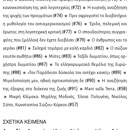
#72)
κα­νο­νι­κο­ποί­η­ση της γκέι λο­γο­τε­χνί­ας (
Η ευ­γε­νής ανα­ζή­τη­ση
#74)
της ψυ­χής των πραγ­μά­των (
Πριν σφρα­γι­στεί το δια­βα­τή­ριο:
#76)
η μυ­θο­λο­γία του αντια­με­ρι­κα­νι­σμού (
Έρι­δα, πο­λε­μι­κή και
#77)
έρω­τας στη λο­γο­τε­χνι­κή κρι­τι­κή (
Ο σπου­δαιό­τε­ρος συγ­γρα­
#79)
φέ­ας που [μάλ­λον] δεν έχε­τε δια­βά­σει (
Ο άν­θρω­πος και το
#81)
#82)
γε­ρά­κι (
Σκλη­ρά το­μά­ρια με κα­λή καρ­διά (
O σώ­ζων
#86)
#83)
εαυ­τόν σω­θή­τω (
Μύ­τες (
Τα­ξί­δι δω­μα­τί­ου, όπως ορ­
#87)
χή­στρα δω­μα­τί­ου (
Τα ελ­λη­νο­ρω­μαϊ­κά θε­μέ­λια της Ευ­ρώ­
#88)
#89)
πης (
«Τον Πα­ρά­δει­σο δύ­σκο­λα τον αντέ­χει κα­νείς» (
#90)
Μι­γα­δο­ποί­η­ση μεν, ηθι­κή σχε­τι­κο­ποί­η­ση δε (
Η ανα­ζή­τη­ση
#91)
#58)
της έξα­ψης στα διά­κε­να της ζω­ής (
Mani sulla Terra, (
Μι­κρή Κλί­μα­κα: Μι­χά­λης Μο­δι­νός, Έλε­να Πο­λυ­γέ­νη, Νι­κό­λας
#57)
Σά­πο, Κων­στα­ντί­να Σώ­ζου-Κύρ­κου (
ΣΧΕΤΙΚΑ ΚΕΙΜΕΝΑ