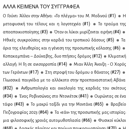
ΑΛΛΑ ΚΕΙΜΕΝΑ ΤΟΥ ΣΥΓΓΡΑΦΕΑ
#1)
Ο Γού­ντι Άλ­λεν στην Αθή­να: «Το πλέγ­μα» του Μ. Μο­δι­νού (
Η
#1)
με­τα­φυ­σι­κή του τέ­λους και η λο­γο­τε­χνία (
Το τραύ­μα της
#3)
#4)
απο­α­ποι­κιο­ποί­η­σης (
Όταν οι λύ­κοι μυ­ρί­ζο­νται ει­ρή­νη (
#5)
Ηθι­κές συ­γκρού­σεις στην καρ­διά του τρο­πι­κού δά­σους (
Τα
#6)
όρια της ελευ­θε­ρί­ας και η γέ­νε­ση της προ­σω­πι­κής κό­λα­σης (
#12)
Κο­πα­κα­μπά­να – Δού­να­βης, δυο πτή­σεις δρό­μος (
Κλι­μα­τι­κή
#14)
αλ­λα­γή: Η Γη σε ανι­σορ­ρο­πία (
Μιαν Άλ­λη Άνοι­ξη - Ο Χο­ρός
#17)
#27)
των Γε­ρό­ντων (
Στη στρο­φή του δρό­μου ο θά­να­τος (
Γλωσ­σι­κά παι­γνί­δια με το αλ­λό­κο­το στην προ­ε­πα­να­στα­τι­κή Αβά­να
#32)
(
Αν­θρω­πο­λο­γία και οι­κο­λο­γία της καρ­διάς του σκό­τους
#34)
#41)
(
Ένας Ρο­βιν­σώ­νας στο Ντο­νιέ­τσκ (
Ου­ρώ­ντας σε ένα
#43)
#65)
τά­φο (
Το μα­κρύ τα­ξί­δι για την Μο­ντά­να (
Βρα­βείο
#64)
Πε­ζο­γρα­φί­ας 2023 (
Τα «εάν» της προ­σω­πι­κής μας ιστο­ρί­ας:
#66)
μια φι­λο­σο­φι­κής χροιάς αυ­το­μυ­θο­πλα­σία (
Φυ­σι­κοί κύ­κλοι
#68)
#70)
(
Δα­σι­κός πλού­τος και πρώ­ι­μη πα­γκο­σμιο­ποί­η­ση (
Η