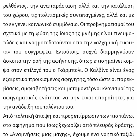
ρελ­θό­ντος, την ανα­πα­ρά­στα­ση αλ­λά και την κα­τά­λυ­ση
του χώ­ρου, τις πο­λι­τι­σμι­κές συ­ντε­ταγ­μέ­νες, αλ­λά και με
το εν γέ­νει κοι­νω­νι­κό συμ­βό­λαιο. Οι προ­βλη­μα­τι­σμοί του
σχε­τι­κά με τη φύ­ση της ίδιας της μνή­μης εί­ναι πνευ­μα­
τώ­δεις και νοη­μα­το­δο­τού­νται από την «αλ­χη­μι­κή ευ­φυ­
ΐα» του συγ­γρα­φέα. Εντού­τοις, συ­χνά διαρ­ρη­γνύ­ουν
άσκο­πα την ροή της αφή­γη­σης, όπως επι­ση­μαί­νει κομ­
ψά στον επί­λο­γό του ο Γκάρ­μπο­λι. Ο Καλ­βί­νο εί­ναι ένας
εξαι­ρε­τι­κά προι­κι­σμέ­νος αφη­γη­τής, τό­σο ώστε οι πα­ρεκ­
βά­σεις, αμ­φι­σβη­τή­σεις και με­τα­μο­ντέρ­νοι κλο­νι­σμοί της
αφη­γη­μα­τι­κής ενό­τη­τας να μην εί­ναι απα­ραί­τη­τες για
την ανά­δει­ξη του τα­λέ­ντου του.
Από πο­λι­τι­κή άπο­ψη και προς επίρ­ρω­σιν των πιο πά­νω,
στο αφή­γη­μα που ίσως ξε­χω­ρί­ζει από πλευ­ράς δρά­σης,
το «Ανα­μνή­σεις μιας μά­χης», έχου­με ένα νοη­τι­κό τα­ξί­δι