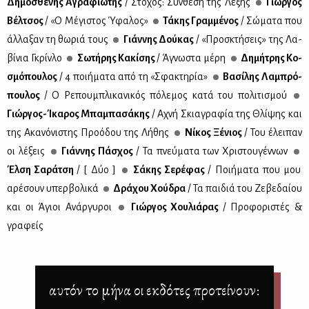
Δη­μο­σθέ­νης Αγρα­φιώ­της
/ Στό­χος: Σύν­θε­ση της Λέ­ξης
Γιώρ­γος
Βέλ­τσος
/ «Ο Μέ­γι­στος Ύφα­λος»
Τά­κης Γραμ­μέ­νος
/ Σώ­μα­τα που
άλ­λα­ξαν τη θω­ριά τους
Γιάν­νης Δού­κας
/ «Προ­σκτή­σεις» της Λα­
βί­νια Γκρίν­λο
Σω­τή­ρης Κα­κί­σης
/ Άγνω­στα μέ­ρη
Δη­μή­τρης Κο­
σμό­που­λος
/ 4 ποι­ή­μα­τα από τη «Σφα­κτη­ρία»
Βα­σί­λης Λα­μπρό­
που­λος
/ Ο Ρε­που­μπλι­κα­νι­κός πό­λε­μος κα­τά του πο­λι­τι­σμού
Γιώρ­γος-Ίκα­ρος Μπα­μπα­σά­κης
/ Αχνή Σκια­γρα­φία της Θλί­ψης και
της Ακα­νό­νι­στης Προ­ό­δου της Λή­θης
Νί­κος Ξέ­νιος
/ Του έλει­παν
οι λέ­ξεις
Γιάν­νης Πά­σχος
/ Τα πνεύ­μα­τα των Χρι­στου­γέν­νων
Έλ­ση Σα­ρά­τση
/ [ Δύο ]
Σά­κης Σε­ρέ­φας
/ Ποι­ή­μα­τα που μου
αρέ­σουν υπερ­βο­λι­κά
Δρά­χου Χού­δρα
/ Τα παι­διά του Ζε­βε­δαί­ου
και οι Άγιοι Ανάρ­γυ­ροι
Γιώρ­γος Χου­λιά­ρας
/ Προ­φο­ρι­στές &
γρα­φείς
αυτόν το μήνα οι εκδότες προτείνουν: