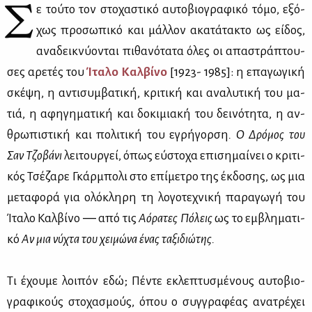
Σ
ε τού­το τον στο­χα­στι­κό αυ­το­βιο­γρα­φι­κό τό­μο, εξό­
χως προ­σω­πι­κό και μάλ­λον ακα­τά­τα­κτο ως εί­δος,
ανα­δει­κνύ­ο­νται πι­θα­νό­τα­τα όλες οι απα­στρά­πτου­
σες αρε­τές του
Ίτα­λο Καλ­βί­νο
[1923- 1985]: η επα­γω­γι­κή
σκέ­ψη, η αντι­συμ­βα­τι­κή, κρι­τι­κή και ανα­λυ­τι­κή του μα­
τιά, η αφη­γη­μα­τι­κή και δο­κι­μια­κή του δει­νό­τη­τα, η αν­
θρω­πι­στι­κή και πο­λι­τι­κή του εγρή­γορ­ση
. Ο Δρό­μος του
Σαν Τζο­βά­νι
λει­τουρ­γεί, όπως εύ­στο­χα επι­ση­μαί­νει ο κρι­τι­
κός Τσέ­ζα­ρε Γκάρ­μπο­λι στο επί­με­τρο της έκ­δο­σης, ως μια
με­τα­φο­ρά για ολό­κλη­ρη τη λο­γο­τε­χνι­κή πα­ρα­γω­γή του
Ίτα­λο Καλ­βί­νο ― από τις
Αό­ρα­τες Πό­λεις
ως το εμ­βλη­μα­τι­
κό
Αν μια νύ­χτα του χει­μώ­να ένας τα­ξι­διώ­της.
Τι έχου­με λοι­πόν εδώ; Πέ­ντε εκλε­πτυ­σμέ­νους αυ­το­βιο­
γρα­φι­κούς στο­χα­σμούς, όπου ο συγ­γρα­φέ­ας ανα­τρέ­χει