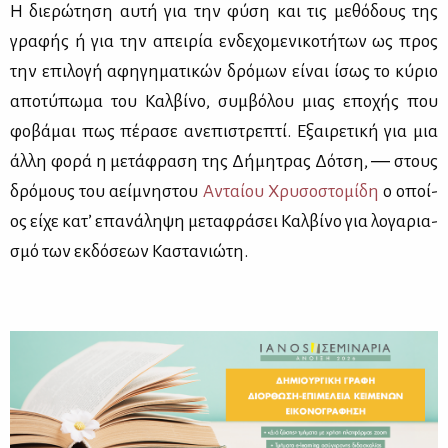
Η διε­ρώ­τη­ση αυ­τή για την φύ­ση και τις με­θό­δους της
γρα­φής ή για την απει­ρία εν­δε­χο­με­νι­κο­τή­των ως προς
την επι­λο­γή αφη­γη­μα­τι­κών δρό­μων εί­ναι ίσως το κύ­ριο
απο­τύ­πω­μα του Καλ­βί­νο, συμ­βό­λου μιας επο­χής που
φο­βά­μαι πως πέ­ρα­σε ανε­πι­στρε­πτί. Εξαι­ρε­τι­κή για μια
άλ­λη φο­ρά η με­τά­φρα­ση της Δή­μη­τρας Δό­τση, ― στους
δρό­μους του αεί­μνη­στου
Ανταί­ου Χρυ­σο­στο­μί­δη
ο οποί­
ος εί­χε κα­τ’ επα­νά­λη­ψη με­τα­φρά­σει Καλ­βί­νο για λο­γα­ρια­
σμό των εκ­δό­σε­ων Κα­στα­νιώ­τη.