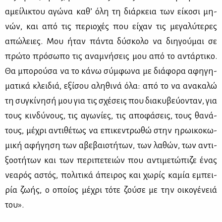
αμεί­λι­κτου αγώ­να κα­θ’ όλη τη διάρ­κεια των εί­κο­σι μη­
νών, και από τις πε­ριο­χές που εί­χαν τις με­γα­λύ­τε­ρες
απώ­λειες. Μου ήταν πά­ντα δύ­σκο­λο να δι­η­γού­μαι σε
πρώ­το πρό­σω­πο τις ανα­μνή­σεις μου από το αντάρ­τι­κο.
Θα μπο­ρού­σα να το κά­νω σύμ­φω­να με διά­φο­ρα αφη­γη­
μα­τι­κά κλει­διά, εξί­σου αλη­θι­νά όλα: από το να ανα­κα­λώ
τη συ­γκί­νη­σή μου για τις σχέ­σεις που δια­κυ­βεύ­ο­νταν, για
τους κιν­δύ­νους, τις αγω­νί­ες, τις απο­φά­σεις, τους θα­νά­
τους, μέ­χρι αντι­θέ­τως να επι­κε­ντρω­θώ στην ηρω­ι­κο­κω­
μι­κή αφή­γη­ση των αβε­βαιο­τή­των, των λα­θών, των αντι­
ξο­ο­τή­των και των πε­ρι­πε­τειών που αντι­με­τώ­πι­ζε ένας
νε­α­ρός αστός, πο­λι­τι­κά άπει­ρος και χω­ρίς κα­μία εμπει­
ρία ζω­ής, ο οποί­ος μέ­χρι τό­τε ζού­σε με την οι­κο­γέ­νειά
του».