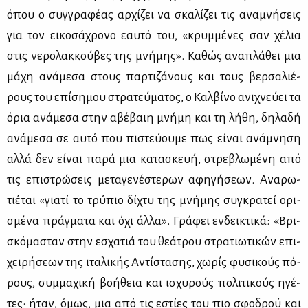
όπου ο συγ­γρα­φέ­ας αρ­χί­ζει να σκα­λί­ζει τις ανα­μνή­σεις
για τον ει­κο­σά­χρο­νο εαυ­τό του, «κρυμ­μέ­νες σαν χέ­λια
στις νε­ρο­λακ­κού­βες της μνή­μης». Κα­θώς ανα­πλά­θει μια
μά­χη ανά­με­σα στους παρ­τι­ζά­νους και τους βερ­σα­λιέ­
ρους του επί­ση­μου στρα­τεύ­μα­τος, ο Καλ­βί­νο ανι­χνεύ­ει τα
όρια ανά­με­σα στην αβέ­βαιη μνή­μη και τη λή­θη, δη­λα­δή
ανά­με­σα σε αυ­τό που πι­στεύ­ου­με πως εί­ναι ανά­μνη­ση
αλ­λά δεν εί­ναι πα­ρά μια κα­τα­σκευή, στρε­βλω­μέ­νη από
τις επι­στρώ­σεις με­τα­γε­νέ­στε­ρων αφη­γή­σε­ων. Ανα­ρω­
τιέ­ται «για­τί το τρύ­πιο δί­χτυ της μνή­μης συ­γκρα­τεί ορι­
σμέ­να πράγ­μα­τα και όχι άλ­λα». Γρά­φει εν­δει­κτι­κά: «Βρι­
σκό­μα­σταν στην εσχα­τιά του θε­ά­τρου στρα­τιω­τι­κών επι­
χει­ρή­σε­ων της ιτα­λι­κής Αντί­στα­σης, χω­ρίς φυ­σι­κούς πό­
ρους, συμ­μα­χι­κή βο­ή­θεια και ισχυ­ρούς πο­λι­τι­κούς ηγέ­
τες· ήταν, όμως, μια από τις εστί­ες του πιο σφο­δρού και