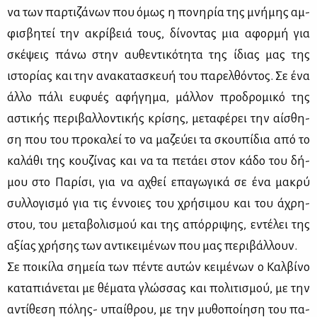
να των παρ­τι­ζά­νων που όμως η πο­νη­ρία της μνή­μης αμ­
φι­σβη­τεί την ακρί­βειά τους, δί­νο­ντας μια αφορ­μή για
σκέ­ψεις πά­νω στην αυ­θε­ντι­κό­τη­τα της ίδιας μας της
ιστο­ρί­ας και την ανα­κα­τα­σκευή του πα­ρελ­θό­ντος. Σε ένα
άλ­λο πά­λι ευ­φυ­ές αφή­γη­μα, μάλ­λον προ­δρο­μι­κό της
αστι­κής πε­ρι­βαλ­λο­ντι­κής κρί­σης, με­τα­φέ­ρει την αί­σθη­
ση που του προ­κα­λεί το να μα­ζεύ­ει τα σκου­πί­δια από το
κα­λά­θι της κου­ζί­νας και να τα πε­τά­ει στον κά­δο του δή­
μου στο Πα­ρί­σι, για να αχθεί επα­γω­γι­κά σε ένα μα­κρύ
συλ­λο­γι­σμό για τις έν­νοιες του χρή­σι­μου και του άχρη­
στου, του με­τα­βο­λι­σμού και της απόρ­ρι­ψης, εντέ­λει της
αξί­ας χρή­σης των αντι­κει­μέ­νων που μας πε­ρι­βάλ­λουν.
Σε ποι­κί­λα ση­μεία των πέ­ντε αυ­τών κει­μέ­νων ο Καλ­βί­νο
κα­τα­πιά­νε­ται με θέ­μα­τα γλώσ­σας και πο­λι­τι­σμού, με την
αντί­θε­ση πό­λης- υπαί­θρου, με την μυ­θο­ποί­η­ση του πα­