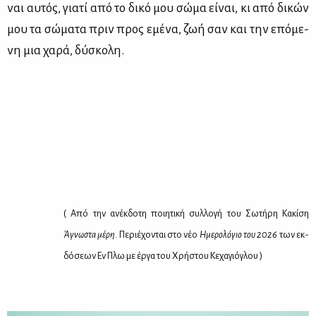
ναι αυ­τός, για­τί από το δι­κό μου σώ­μα εί­ναι, κι από δι­κών
μου τα σώ­μα­τα πριν προς εμέ­να, ζωή σαν και την επό­με­
νη μια χα­ρά, δύ­σκο­λη.
( Από την ανέκ­δο­τη ποι­η­τι­κή συλ­λο­γή του Σω­τή­ρη Κα­κί­ση
Άγνω­στα μέ­ρη
. Πε­ριέ­χο­νται στο νέο
Ημε­ρο­λό­γιο του 2026
των εκ­
δό­σε­ων Εν Πλω με έρ­γα του Χρή­στου Κε­χα­γιό­γλου )