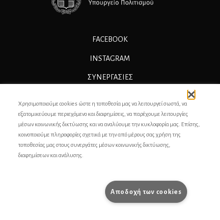
FACEBOOK
INSTAGRAM
ΣΥΝΕΡΓΑΣΊΕΣ
ΔΙΑΦΗΜΙΣΗ
Χρησιμοποιούμε cookies ώστε η τοποθεσία μας να λειτουργεί σωστά, να
ΕΠΙΚΟΙΝΩΝΙΑ
εξατομικεύουμε περιεχόμενο και διαφημίσεις, να παρέχουμε λειτουργίες
μέσων κοινωνικής δικτύωσης και να αναλύουμε την κυκλοφορία μας. Επίσης,
ΣΥΝΤΕΛΕΣΤΕΣ
κοινοποιούμε πληροφορίες σχετικά με την από μέρους σας χρήση της
τοποθεσίας μας στους συνεργάτες μέσων κοινωνικής δικτύωσης,
ΤΑΥΤΟΤΗΤΑ
διαφημίσεων και ανάλυσης.
ΠΡΟΣΩΠΙΚΆ ΔΕΔΟΜΈΝΑ
ΟΡΟΙ ΧΡΗΣΗΣ
Αποδοχή των cookies
pencilcase.gr