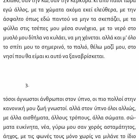
Σκιά­θο, σαν την Κω, σαν την Κέρ­κυ­ρα. κι από παι­δί τώ­ρα
εγώ άλ­λος, με τα χώ­μα­τα ακό­μα εκεί ελεύ­θε­ρα, με την
άσφαλ­το όπως εδώ πα­ντού να μην τα σκε­πά­ζει, με τα
φύλ­λα στις τσέ­πες μου μέ­σα συ­νέ­χεια, με το νε­ρό στο
μυα­λό μου δί­πλα να κυ­λά­ει, να μη χά­νε­ται. αλ­λά και μ’ όλο
το σπί­τι μου το ση­με­ρι­νό, το πα­λιό, θέ­λω μα­ζί μου, στο
νη­σί που θα εί­μαι κι αυ­τό να ξα­να­βρί­σκε­ται.
3.
τό­σοι άγνω­στοι άν­θρω­ποι στον ύπνο, οι πιο πολ­λοί στην
κα­νο­νι­κή μου ζωή γνω­στοί. αλ­λά στον ύπνο όλοι αλ­λιώς,
με άλ­λα αι­σθή­μα­τα, άλ­λους τρό­πους, άλ­λα σώ­μα­τα. σώ­
μα­τα ευ­κί­νη­τα, νέα, γύ­ρω μου σαν χο­ρός αστα­μά­τη­τος,
άη­χος, με τις φω­νές τους μό­νο χω­ρίς να μι­λά­νε το ίδιο