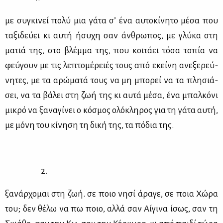
με συ­γκι­νεί πο­λύ μια γά­τα σ’ ένα αυ­το­κί­νη­το μέ­σα που
τα­ξι­δεύ­ει κι αυ­τή ήσυ­χη σαν άν­θρω­πος, με γλύ­κα στη
μα­τιά της, στο βλέμ­μα της, που κοι­τά­ει τό­σα το­πία να
φεύ­γουν με τις λε­πτο­μέ­ρειές τους από εκεί­νη ανε­ξε­ρεύ­
νη­τες, με τα αρώ­μα­τά τους να μη μπο­ρεί να τα πλη­σιά­
σει, να τα βά­λει στη ζωή της κι αυ­τά μέ­σα, ένα μπαλ­κό­νι
μι­κρό να ξα­να­γί­νει ο κό­σμος ολό­κλη­ρος για τη γά­τα αυ­τή,
με μό­νη του κί­νη­ση τη δι­κή της, τα πό­δια της.
2.
ξα­νάρ­χο­μαι στη ζωή. σε ποιο νη­σί άρα­γε, σε ποια Χώ­ρα
του; δεν θέ­λω να πω ποιο, αλ­λά σαν Αί­γι­να ίσως, σαν τη