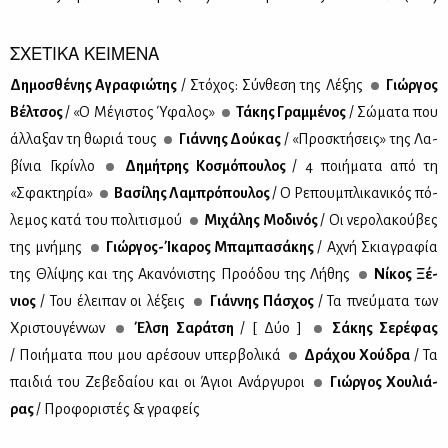
ΣΧΕΤΙΚΑ ΚΕΙΜΕΝΑ
Δη­μο­σθέ­νης Αγρα­φιώ­της
/ Στό­χος: Σύν­θε­ση της Λέ­ξης
Γιώρ­γος
Βέλ­τσος
/ «Ο Μέ­γι­στος Ύφα­λος»
Τά­κης Γραμ­μέ­νος
/ Σώ­μα­τα που
άλ­λα­ξαν τη θω­ριά τους
Γιάν­νης Δού­κας
/ «Προ­σκτή­σεις» της Λα­
βί­νια Γκρίν­λο
Δη­μή­τρης Κο­σμό­που­λος
/ 4 ποι­ή­μα­τα από τη
«Σφα­κτη­ρία»
Βα­σί­λης Λα­μπρό­που­λος
/ Ο Ρε­που­μπλι­κα­νι­κός πό­
λε­μος κα­τά του πο­λι­τι­σμού
Μι­χά­λης Μο­δι­νός
/ Οι νε­ρο­λα­κού­βες
της μνή­μης
Γιώρ­γος-Ίκα­ρος Μπα­μπα­σά­κης
/ Αχνή Σκια­γρα­φία
της Θλί­ψης και της Ακα­νό­νι­στης Προ­ό­δου της Λή­θης
Νί­κος Ξέ­
νιος
/ Του έλει­παν οι λέ­ξεις
Γιάν­νης Πά­σχος
/ Τα πνεύ­μα­τα των
Χρι­στου­γέν­νων
Έλ­ση Σα­ρά­τση
/ [ Δύο ]
Σά­κης Σε­ρέ­φας
/ Ποι­ή­μα­τα που μου αρέ­σουν υπερ­βο­λι­κά
Δρά­χου Χού­δρα
/ Τα
παι­διά του Ζε­βε­δαί­ου και οι Άγιοι Ανάρ­γυ­ροι
Γιώρ­γος Χου­λιά­
ρας
/ Προ­φο­ρι­στές & γρα­φείς