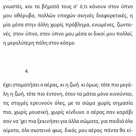
γνω­στές. και τα βή­μα­τά τους σ’ ό,τι κά­νουν στον ύπνο
μου αθό­ρυ­βα, πολ­λών επο­χών σκη­νές δια­φο­ρε­τι­κές, η
μία μέ­σα στην άλ­λη χω­ρίς πρό­βλη­μα, ενω­μέ­νες, ζω­ντα­
νές. στον ύπνο, στον ύπνο μου μέ­σα οι δι­κοί μου πολ­λοί,
η με­γα­λύ­τε­ρη πό­λη στον κό­σμο.
4.
έχει στα­μα­τή­σει ο αέ­ρας, κι η ζωή. κι όμως: τό­τε πιο με­γά­
λη η ζωή, τό­τε πιο έντο­νη, όταν τα μά­τια μό­νο κι­νού­νται,
τις στιγ­μές ερευ­νούν όλες, με το σώ­μα χω­ρίς ση­μα­σία
πια, χω­ρίς μου­σι­κή, χω­ρίς κίν­δυ­νο. ο αέ­ρας σαν κα­ρά­βι
σαν να ’χει πια ξε­κι­νή­σει για άλ­λα σώ­μα­τα, για παι­διά όλο
αί­μα­τα, όλο σκο­τει­νό φως. δι­κός μου αέ­ρας πά­ντα θα εί­