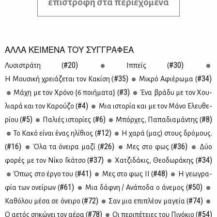
επιστροφή στα περιεχόμενα
ΑΛΛΑ ΚΕΙΜΕΝΑ ΤΟΥ ΣΥΓΓΡΑΦΕΑ
#20)
#30)
Λυ­σι­στρά­τη (
Ιπ­πείς (
#35)
#34)
Η Μου­σι­κή χρειά­ζε­ται τον Κα­κί­ση (
Μι­κρό Αφιέ­ρω­μα (
#3)
Μά­χη με τον Χρό­νο {6 ποι­ή­μα­τα} (
Ένα βρά­δυ με τον Χου­
#4)
λια­ρά και τον Κα­ρού­ζο (
Μια ιστο­ρία και με τον Μά­νο Ελευ­θε­
#5)
#6)
#8)
ρί­ου (
Πα­λιές ιστο­ρί­ες (
Μπόρ­χες, Πα­πα­δια­μά­ντης (
#12)
Το Κα­κό εί­ναι ένας ηλί­θιος (
Η χα­ρά (μας) στους δρό­μους.
#16)
#26)
#36)
(
Όλα τα όνει­ρα μα­ζί (
Μες στο φως (
Δύο
#37)
#34)
φο­ρές με τον Νί­κο Γκά­τσο (
Χα­τζι­δά­κις, Θε­ο­δω­ρά­κης (
#41)
#48)
Όπως στο έρ­γο του (
Μες στο φως II (
Η γε­ω­γρα­
#61)
#50)
φία των ονεί­ρων (
Μια δάφ­νη / Ανά­πο­δα ο άνε­μος (
#72)
#74)
Κα­θό­λου μέ­σα σε όνει­ρο (
Σαν μια επι­πλέ­ον μα­γεία (
#78)
#54)
Ο αε­τός ση­κώ­νει τον αέ­ρα (
Οι πε­ρι­πέ­τειες του Πι­νό­κιο (