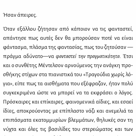
Ήσαν άπει­ρες.
Όταν εξάλ­λου ζή­τη­σαν από κά­ποιον να τις φα­ντα­στεί,
απά­ντη­σε πως αυ­τές δεν θα μπο­ρού­σαν πο­τέ να εί­ναι
φά­ντα­σμα, πλά­σμα της φα­ντα­σί­ας, πως του ζη­τού­σαν —
πράγ­μα αδύ­να­το—να
φα­ντα­στεί την πραγ­μα­τι­κό­τη­τα
. Έτσι
και ο συν­θέ­της Μέ­ντελ­σον αρ­νού­με­νος την ανά­γκη προ­
σθή­κης στί­χων στα πια­νι­στι­κά του «Τρα­γού­δια χω­ρίς λό­
για», εί­πε πως τα αι­σθή­μα­τα που εξέ­φρα­ζαν, ήταν πο­λύ
συ­γκε­κρι­μέ­να ώστε να μπο­ρεί να τα εκ­φρά­σει ο λό­γος.
Πρό­σκαι­ρες και επί­και­ρες, φαι­νο­με­νι­κά αΐ­διες, και εσα­εί
ίδϊ­ες, απο­κρού­ο­ντας με επί­πλα­στο νά­ζι και ανε­με­λιά τα
επι­πά­σμα­τα εκα­τομ­μυ­ρί­ων βλεμ­μά­των, θη­λυ­κές σαν τη
νύ­χτα και όλες τις βα­σι­λί­δες του στε­ρε­ώ­μα­τος και των