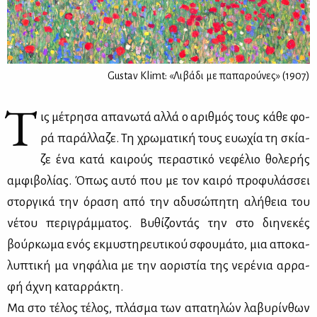
Gustav Klimt: «Λιβάδι με παπαρούνες» (1907)
Τ
ις μέ­τρη­σα απα­νω­τά αλ­λά ο αριθ­μός τους κά­θε φο­
ρά πα­ράλ­λα­ζε. Τη χρω­μα­τι­κή τους ευω­χία τη σκί­α­
ζε ένα κα­τά και­ρούς πε­ρα­στι­κό νε­φέ­λιο θο­λε­ρής
αμ­φι­βο­λί­ας. Όπως αυ­τό που με τον και­ρό προ­φυ­λάσ­σει
στορ­γι­κά την όρα­ση από την αδυ­σώ­πη­τη αλή­θεια του
νέ­του πε­ρι­γράμ­μα­τος. Βυ­θί­ζο­ντάς την στο δι­η­νε­κές
βούρ­κω­μα ενός εκ­μυ­στη­ρευ­τι­κού σφου­μά­το, μια απο­κα­
λυ­πτι­κή μα νη­φά­λια με την αο­ρι­στία της νε­ρέ­νια αρ­ρα­
φή άχνη κα­ταρ­ρά­κτη.
Μα στο τέ­λος τέ­λος, πλά­σμα των απα­τη­λών λα­βυ­ρίν­θων