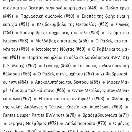
#48)
σταν και τον Βε­νια­μίν στην ολό­μαυ­ρη ρά­χη (
Πρώ­τα έρ­γα
#49)
#50)
(
Παρ­νασ­σι­κή ομο­λο­γία (
Σκο­πός της ζω­ής εί­ναι η
#51)
#52)
ευ­τυ­χία (
Κλει­δο­κύμ­βα­λα της Θεσ­σα­λί­ας (
Φω­νές
#54)
#58)
(
Κυα­νά­ριθ­μες απο­χρώ­σεις του μπλε (
Πνεύ­μα του
#53)
#55)
Ινι­σέ­ριν (
Μολ­δά­βας ο πο­τα­μός (
Ο Ρα­βέλ, στο πα­
#59)
#60)
γό­νι του (
Ιστο­ρί­ες της Νύ­χτας (
Ο Ρα­βέλ και τα μά­
#61)
για (
Παρ­τί­τα για φλά­ου­το σό­λο σε λα ελάσ­σο­να BWV 1013
#62)
#63)
(Γ.Σ. Μπαχ) (
Γε­νά­ρης (
Για όσους κιν­δυ­νεύ­ουν στη
#56)
#57)
θά­λασ­σα (
Ο Ρα­βέλ, στην ψυ­χή του (
21 Φε­βρουα­ρί­
#64)
#65)
ου 1973 (
Απο­κα­λυ­πτή­ρια του δέ­ντρου (
Μα­ρέν Μα­
#66)
ρέ, Σή­μα­σμα πο­λυ­κά­μπα­νο (
Όντεν: Με­τά­λο­γος στον «Μα­γι­
#67)
#68)
κό αυ­λό» (
Η κό­τα και το τρια­ντά­φυλ­λο (
Φλόπ­σης
#69)
της γα­λής Από­λο­γος ή Τέτ­τι­γος Κη­δεία και Απο­θέ­ω­σις (
#70)
#71)
Fantasia super Partita BWV 1013 (
Βρα­δεμ­βουρ­για­νά (
#72)
#73)
Ο μή­νας Νο­έμ­βριος (
Δι­πλό πορ­τρέ­το (
Ο μή­νας
#74)
#75)
Δε­κέμ­βριος (
Να­νού­ρι­σμα (
Έξι ποι­ή­μα­τα σταλ­μέ­να