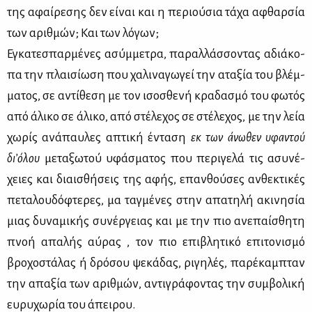
της αφαί­ρε­σης δεν εί­ναι και η πε­ριού­σια τά­χα αφθαρ­σία
των αριθ­μών; Και των λό­γων;
Εγκα­τε­σπαρ­μέ­νες ασύμ­με­τρα, πα­ραλ­λάσ­σο­ντας αδιά­κο­
πα την πλαι­σί­ω­ση που χα­λι­να­γω­γεί την ατα­ξία του βλέμ­
μα­τος, σε αντί­θε­ση με τον ισο­σθε­νή κρα­δα­σμό του φω­τός
από άλι­κο σε άλι­κο, από στέ­λε­χος σε στέ­λε­χος, με την λεία
χω­ρίς ανά­παυ­λες απτι­κή έντα­ση
εκ των άνω­θεν υφα­ντού
δι­’ό­λου
με­τα­ξω­τού υφά­σμα­τος που πε­ρι­γε­λά τις ασυ­νέ­
χειες και διαι­σθή­σεις της αφής, επαν­θού­σες αν­θε­κτι­κές
πε­τα­λου­δό­φτε­ρες, μα ταγ­μέ­νες στην απα­τη­λή ακι­νη­σία
μιας δυ­να­μι­κής συ­νέρ­γειας και με την πιο ανε­παί­σθη­τη
πνοή απα­λής αύ­ρας , τον πιο επι­βλη­τι­κό επι­το­νι­σμό
βρο­χο­στά­λας ή δρό­σου ψε­κά­δας, ρι­γη­λές, πα­ρέ­καμ­πταν
την απα­ξία των αριθ­μών, αντι­γρά­φο­ντας την συμ­βο­λι­κή
ευ­ρυ­χω­ρία του άπει­ρου.