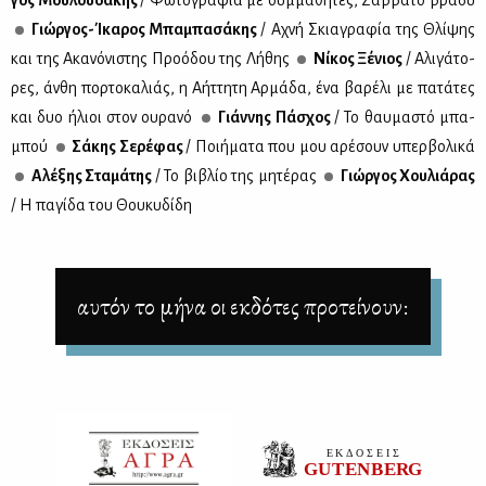
γος Μου­λου­δά­κης
/ Φω­το­γρα­φία με συμ­μα­θη­τές, Σάβ­βα­το βρά­δυ
Γιώρ­γος-Ίκα­ρος Μπα­μπα­σά­κης
/ Αχνή Σκια­γρα­φία της Θλί­ψης
και της Ακα­νό­νι­στης Προ­ό­δου της Λή­θης
Νί­κος Ξέ­νιος
/ Αλι­γά­το­
ρες, άν­θη πορ­το­κα­λιάς, η Αήτ­τη­τη Αρ­μά­δα, ένα βα­ρέ­λι με πα­τά­τες
και δυο ήλιοι στον ου­ρα­νό
Γιάν­νης Πά­σχος
/ Το θαυ­μα­στό μπα­
μπού
Σά­κης Σε­ρέ­φας
/ Ποι­ή­μα­τα που μου αρέ­σουν υπερ­βο­λι­κά
Αλέ­ξης Στα­μά­της
/ Το βι­βλίο της μη­τέ­ρας
Γιώρ­γος Χου­λιά­ρας
/ Η πα­γί­δα του Θου­κυ­δί­δη
αυτόν το μήνα οι εκδότες προτείνουν: