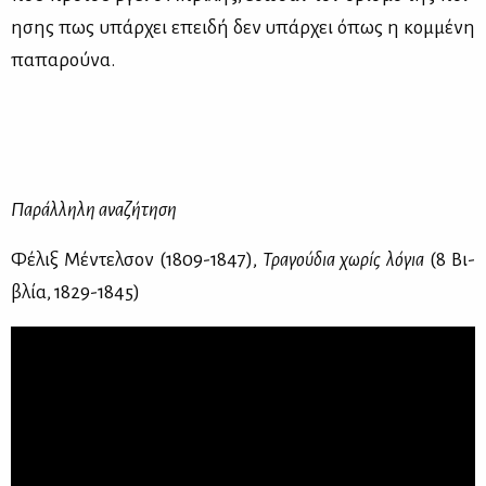
η­σης πως υπάρ­χει επει­δή δεν υπάρ­χει όπως η κομ­μέ­νη
πα­πα­ρού­να.
Πα­ράλ­λη­λη ανα­ζή­τη­ση
Φέ­λιξ Μέ­ντελ­σον (1809-1847),
Τρα­γού­δια χω­ρίς λό­για
(8 Βι­
βλία, 1829-1845)