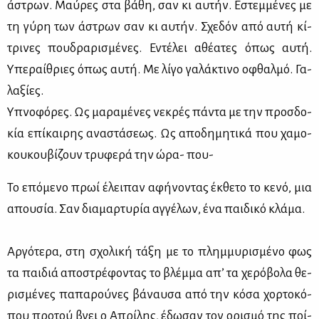
άστρων. Μαύ­ρες στα βά­θη, σαν κι αυ­τήν. Εστεμ­μέ­νες με
τη γύ­ρη των άστρων σαν κι αυ­τήν. Σχε­δόν από αυ­τή κί­
τρι­νες που­δρα­ρι­σμέ­νες. Εντέ­λει αθέ­α­τες όπως αυ­τή.
Υπε­ραί­θριες όπως αυ­τή. Με λί­γο γα­λά­κτι­νο οφθαλ­μό. Γα­
λα­ξί­ες.
Υπνο­φό­ρες. Ως μα­ρα­μέ­νες νε­κρές πά­ντα με την προσ­δο­
κία επί­και­ρης ανα­στά­σε­ως. Ως απο­δη­μη­τι­κά που χα­μο­
κου­κου­βί­ζουν τρυ­φε­ρά την ώρα- που-
Το επό­με­νο πρωί έλει­παν αφή­νο­ντας έκ­θε­το το κε­νό, μια
απου­σία. Σαν δια­μαρ­τυ­ρία αγ­γέ­λων, ένα παι­δι­κό κλά­μα.
Αρ­γό­τε­ρα, στη σχο­λι­κή τά­ξη με το πλημ­μυ­ρι­σμέ­νο φως
τα παι­διά απο­στρέ­φο­ντας το βλέμ­μα απ’ τα χε­ρό­βο­λα θε­
ρι­σμέ­νες πα­πα­ρού­νες βά­ναυ­σα από την κό­σα χορ­το­κό­
που προ­τού βγει ο Απρί­λης, έδω­σαν τον ορι­σμό της ποί­