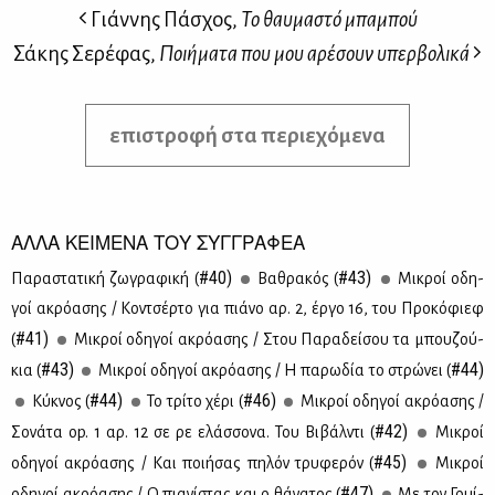
Γιάννης Πάσχος,
Το θαυμαστό μπαμπού
Σάκης Σερέφας,
Ποιήματα που μου αρέσουν υπερβολικά
επιστροφή στα περιεχόμενα
ΑΛΛΑ ΚΕΙΜΕΝΑ ΤΟΥ ΣΥΓΓΡΑΦΕΑ
#40)
#43)
Πα­ρα­στα­τι­κή ζω­γρα­φι­κή (
Βα­θρα­κός (
Μι­κροί οδη­
γοί ακρό­α­σης / Κον­τσέρ­το για πιά­νο αρ. 2, έρ­γο 16, του Προ­κό­φιεφ
#41)
(
Μι­κροί οδη­γοί ακρό­α­σης / Στου Πα­ρα­δεί­σου τα μπου­ζού­
#43)
#44)
κια (
Μι­κροί οδη­γοί ακρό­α­σης / Η πα­ρω­δία το στρώ­νει (
#44)
#46)
Κύ­κνος (
Το τρί­το χέ­ρι (
Μι­κροί οδη­γοί ακρό­α­σης /
#42)
Σο­νά­τα op. 1 αρ. 12 σε ρε ελάσ­σο­να. Του Βι­βάλ­ντι (
Μι­κροί
#45)
οδη­γοί ακρό­α­σης / Και ποι­ή­σας πη­λόν τρυ­φε­ρόν (
Μι­κροί
#47)
οδη­γοί ακρό­α­σης / Ο πια­νί­στας και ο θά­να­τος (
Με τον Γουί­