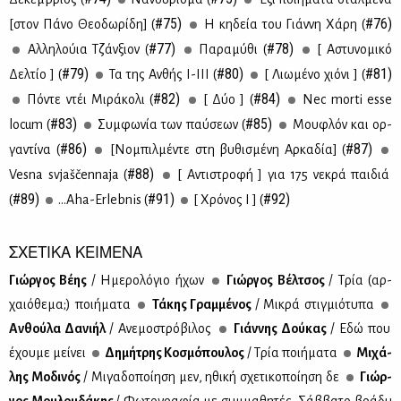
#75)
#76)
[στον Πά­νο Θε­ο­δω­ρί­δη] (
Η κη­δεία του Γιάν­νη Χά­ρη (
#77)
#78)
Αλ­λη­λού­ια Τζάν­ξιον (
Πα­ρα­μύ­θι (
[ Αστυ­νο­μι­κό
#79)
#80)
#81)
Δελ­τίο ] (
Τα της Αν­θής Ι-ΙΙΙ (
[ Λιω­μέ­νο χιό­νι ] (
#82)
#84)
Πό­ντε ντέι Μι­ρά­κο­λι (
[ Δύο ] (
Nec morti esse
#83)
#85)
locum (
Συμ­φω­νία των παύ­σε­ων (
Μου­φλόν και ορ­
#86)
#87)
γα­ντί­να (
[Νο­μπιλ­μέ­ντε στη βυ­θι­σμέ­νη Αρ­κα­δία] (
#88)
Vesna svjaščennaja (
[ Αντι­στρο­φή ] για 175 νε­κρά παι­διά
#89)
#91)
#92)
(
…Aha-Erlebnis (
[ Χρό­νος Ι ] (
ΣΧΕΤΙΚΑ ΚΕΙΜΕΝΑ
Γιώρ­γος Βέ­ης
/ Ημε­ρο­λό­γιο ήχων
Γιώρ­γος Βέλ­τσος
/ Τρία (αρ­
χαιό­θε­μα;) ποι­ή­μα­τα
Τά­κης Γραμ­μέ­νος
/ Μι­κρά στιγ­μιό­τυ­πα
Αν­θού­λα Δα­νι­ήλ
/ Ανε­μο­στρό­βι­λος
Γιάν­νης Δού­κας
/ Εδώ που
έχου­με μεί­νει
Δη­μή­τρης Κο­σμό­που­λος
/ Τρία ποι­ή­μα­τα
Μι­χά­
λης Μο­δι­νός
/ Μι­γα­δο­ποί­η­ση μεν, ηθι­κή σχε­τι­κο­ποί­η­ση δε
Γιώρ­