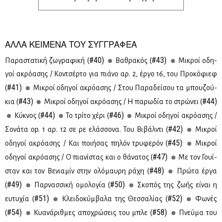
ΑΛΛΑ ΚΕΙΜΕΝΑ ΤΟΥ ΣΥΓΓΡΑΦΕΑ
#40)
#43)
Πα­ρα­στα­τι­κή ζω­γρα­φι­κή (
Βα­θρα­κός (
Μι­κροί οδη­
γοί ακρό­α­σης / Κον­τσέρ­το για πιά­νο αρ. 2, έρ­γο 16, του Προ­κό­φιεφ
#41)
(
Μι­κροί οδη­γοί ακρό­α­σης / Στου Πα­ρα­δεί­σου τα μπου­ζού­
#43)
#44)
κια (
Μι­κροί οδη­γοί ακρό­α­σης / Η πα­ρω­δία το στρώ­νει (
#44)
#46)
Κύ­κνος (
Το τρί­το χέ­ρι (
Μι­κροί οδη­γοί ακρό­α­σης /
#42)
Σο­νά­τα op. 1 αρ. 12 σε ρε ελάσ­σο­να. Του Βι­βάλ­ντι (
Μι­κροί
#45)
οδη­γοί ακρό­α­σης / Και ποι­ή­σας πη­λόν τρυ­φε­ρόν (
Μι­κροί
#47)
οδη­γοί ακρό­α­σης / Ο πια­νί­στας και ο θά­να­τος (
Με τον Γουί­
#48)
σταν και τον Βε­νια­μίν στην ολό­μαυ­ρη ρά­χη (
Πρώ­τα έρ­γα
#49)
#50)
(
Παρ­νασ­σι­κή ομο­λο­γία (
Σκο­πός της ζω­ής εί­ναι η
#51)
#52)
ευ­τυ­χία (
Κλει­δο­κύμ­βα­λα της Θεσ­σα­λί­ας (
Φω­νές
#54)
#58)
(
Κυα­νά­ριθ­μες απο­χρώ­σεις του μπλε (
Πνεύ­μα του