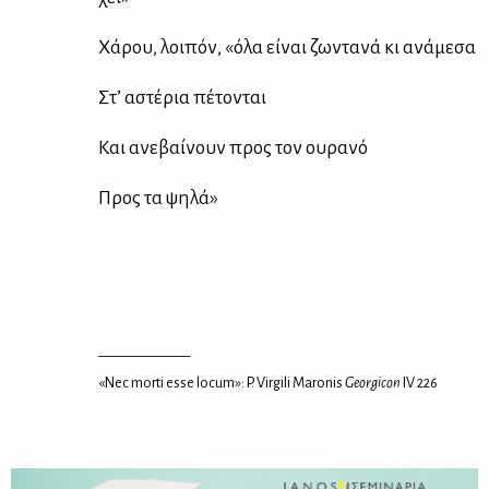
Χά­ρου, λοι­πόν, «όλα εί­ναι ζω­ντα­νά κι ανά­με­σα
Στ’ αστέ­ρια πέ­το­νται
Και ανε­βαί­νουν προς τον ου­ρα­νό
Προς τα ψη­λά»
______________
«Nec morti esse locum»: P. Virgili Maronis
Georgicon
IV 226