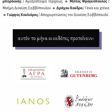
μπαρ­δώ­νης
/ Αμα­ξο­στοι­χία τέρ­ψε­ως
Μίλ­τος Φρα­γκό­που­λος
/
Mνή­μη Διο­νύ­ση Σαβ­βό­που­λου
Δρά­χου Χού­δρα
/ Γέ­νια και χτέ­νια
Γιώρ­γος Χου­λιά­ρας
/ Απο­χαι­ρε­τώ­ντας τον Διο­νύ­ση Σαβ­βό­που­λο
αυτόν το μήνα οι εκδότες προτείνουν: