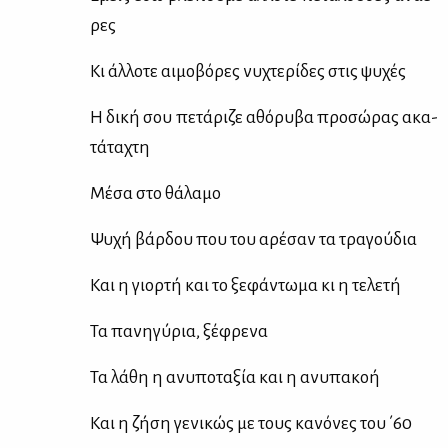
ρες
Κι άλ­λο­τε αι­μο­βό­ρες νυ­χτε­ρί­δες στις ψυ­χές
Η δι­κή σου πε­τά­ρι­ζε αθό­ρυ­βα προ­σώ­ρας ακα­
τά­τα­χτη
Μέ­σα στο θά­λα­μο
Ψυ­χή βάρ­δου που του αρέ­σαν τα τρα­γού­δια
Και η γιορ­τή και το ξε­φά­ντω­μα κι η τε­λε­τή
Τα πα­νη­γύ­ρια, ξέ­φρε­να
Τα λά­θη η ανυ­πο­τα­ξία και η ανυ­πα­κοή
Και η ζή­ση γε­νι­κώς με τους κα­νό­νες του ΄60