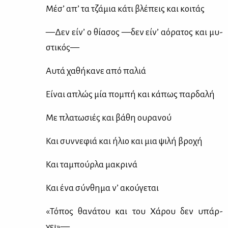
Μέ­σ’ απ’ τα τζά­μια κά­τι βλέ­πεις και κοι­τάς
—Δεν εί­ν’ ο θί­α­σος —δεν εί­ν’ αό­ρα­τος και μυ­
στι­κός—
Αυ­τά χα­θή­κα­νε από πα­λιά
Εί­ναι απλώς μία πο­μπή και κά­πως παρ­δα­λή
Με πλα­τω­σιές και βά­θη ου­ρα­νού
Και συν­νε­φιά και ήλιο και μια ψι­λή βρο­χή
Και τα­μπούρ­λα μα­κρι­νά
Και ένα σύν­θη­μα ν’ ακού­γε­ται
«Τό­πος θα­νά­του και του Χά­ρου δεν υπάρ­
χει»—