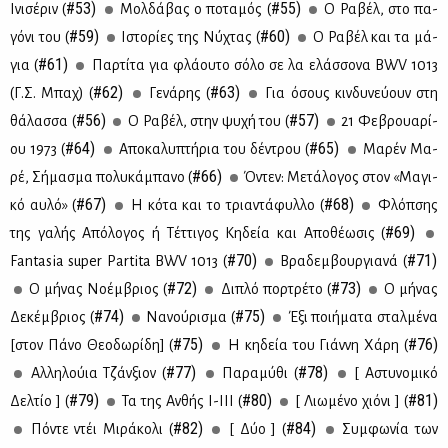
#53)
#55)
Ινι­σέ­ριν (
Μολ­δά­βας ο πο­τα­μός (
Ο Ρα­βέλ, στο πα­
#59)
#60)
γό­νι του (
Ιστο­ρί­ες της Νύ­χτας (
Ο Ρα­βέλ και τα μά­
#61)
για (
Παρ­τί­τα για φλά­ου­το σό­λο σε λα ελάσ­σο­να BWV 1013
#62)
#63)
(Γ.Σ. Μπαχ) (
Γε­νά­ρης (
Για όσους κιν­δυ­νεύ­ουν στη
#56)
#57)
θά­λασ­σα (
Ο Ρα­βέλ, στην ψυ­χή του (
21 Φε­βρουα­ρί­
#64)
#65)
ου 1973 (
Απο­κα­λυ­πτή­ρια του δέ­ντρου (
Μα­ρέν Μα­
#66)
ρέ, Σή­μα­σμα πο­λυ­κά­μπα­νο (
Όντεν: Με­τά­λο­γος στον «Μα­γι­
#67)
#68)
κό αυ­λό» (
Η κό­τα και το τρια­ντά­φυλ­λο (
Φλόπ­σης
#69)
της γα­λής Από­λο­γος ή Τέτ­τι­γος Κη­δεία και Απο­θέ­ω­σις (
#70)
#71)
Fantasia super Partita BWV 1013 (
Βρα­δεμ­βουρ­για­νά (
#72)
#73)
Ο μή­νας Νο­έμ­βριος (
Δι­πλό πορ­τρέ­το (
Ο μή­νας
#74)
#75)
Δε­κέμ­βριος (
Να­νού­ρι­σμα (
Έξι ποι­ή­μα­τα σταλ­μέ­να
#75)
#76)
[στον Πά­νο Θε­ο­δω­ρί­δη] (
Η κη­δεία του Γιάν­νη Χά­ρη (
#77)
#78)
Αλ­λη­λού­ια Τζάν­ξιον (
Πα­ρα­μύ­θι (
[ Αστυ­νο­μι­κό
#79)
#80)
#81)
Δελ­τίο ] (
Τα της Αν­θής Ι-ΙΙΙ (
[ Λιω­μέ­νο χιό­νι ] (
#82)
#84)
Πό­ντε ντέι Μι­ρά­κο­λι (
[ Δύο ] (
Συμ­φω­νία των