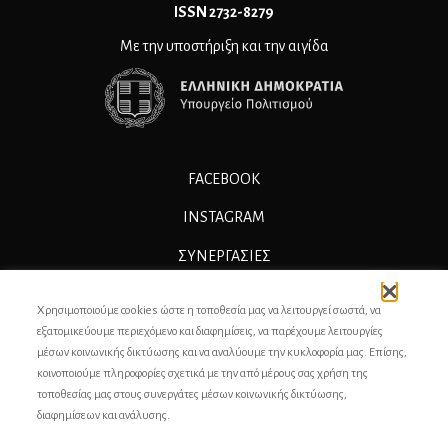
ΙSSN 2732-8279
Με την υποστήριξη και την αιγίδα
FACEBOOK
INSTAGRAM
ΣΥΝΕΡΓΑΣΊΕΣ
ΔΙΑΦΗΜΙΣΗ
Χρησιμοποιούμε cookies ώστε η τοποθεσία μας να λειτουργεί σωστά, να
ΕΠΙΚΟΙΝΩΝΙΑ
εξατομικεύουμε περιεχόμενο και διαφημίσεις, να παρέχουμε λειτουργίες
μέσων κοινωνικής δικτύωσης και να αναλύουμε την κυκλοφορία μας. Επίσης,
ΣΥΝΤΕΛΕΣΤΕΣ
κοινοποιούμε πληροφορίες σχετικά με την από μέρους σας χρήση της
τοποθεσίας μας στους συνεργάτες μέσων κοινωνικής δικτύωσης,
ΤΑΥΤΟΤΗΤΑ
διαφημίσεων και ανάλυσης.
ΠΡΟΣΩΠΙΚΆ ΔΕΔΟΜΈΝΑ