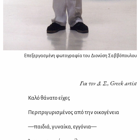
Επεξεργασμένη φωτογραφία του Διονύση Σαββόπουλου
Για
τον
Δ
.
Σ
., Greek artist
Κα­λό θά­να­το εί­χες
Πε­ρι­τρι­γυ­ρι­σμέ­νος από την οι­κο­γέ­νεια
—παι­διά, γυ­ναί­κα, εγ­γό­νια—