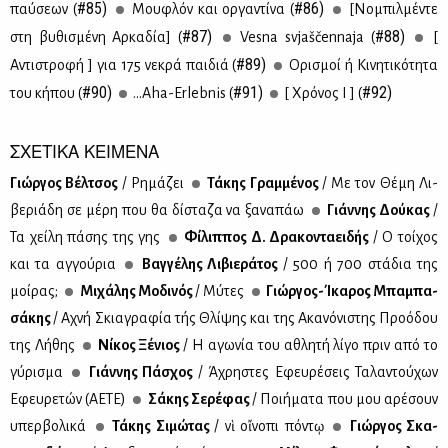
#85)
#86)
παύ­σε­ων (
Μου­φλόν και ορ­γα­ντί­να (
[Νο­μπιλ­μέ­ντε
#87)
#88)
στη βυ­θι­σμέ­νη Αρ­κα­δία] (
Vesna svjaščennaja (
[
#89)
Αντι­στρο­φή ] για 175 νε­κρά παι­διά (
Ορι­σμοί ή Κι­νη­τι­κό­τη­τα
#90)
#91)
#92)
του κή­που (
…Aha-Erlebnis (
[ Χρό­νος Ι ] (
ΣΧΕΤΙΚΑ ΚΕΙΜΕΝΑ
Γιώρ­γος Βέλ­τσος
/ Ρη­μά­ζει
Τά­κης Γραμ­μέ­νος
/ Με τον Θέ­μη Λι­
βε­ριά­δη σε μέ­ρη που θα δί­στα­ζα να ξα­να­πάω
Γιάν­νης Δού­κας
/
Τα χεί­λη πά­σης της γης
Φί­λιπ­πος Δ. Δρα­κο­ντα­ει­δής
/ Ο τοί­χος
και τα αγ­γού­ρια
Βαγ­γέ­λης Λι­βιε­ρά­τος
/ 500 ή 700 στά­δια της
μοί­ρας;
Μι­χά­λης Μο­δι­νός
/ Μύ­τες
Γιώρ­γος-Ίκα­ρος Μπα­μπα­
σά­κης
/ Αχνή Σκια­γρα­φία τής Θλί­ψης και της Ακα­νό­νι­στης Προ­ό­δου
της Λή­θης
Νί­κος Ξέ­νιος
/ Η αγω­νία του αθλη­τή λί­γο πριν από το
γύ­ρι­σμα
Γιάν­νης Πά­σχος
/ Άχρη­στες Εφευ­ρέ­σεις Τα­λα­ντού­χων
Εφευ­ρε­τών (ΑΕ­ΤΕ)
Σά­κης Σε­ρέ­φας
/ Ποι­ή­μα­τα που μου αρέ­σουν
υπερ­βο­λι­κά
Τά­κης Σι­μώ­τας
/ Ἐνὶ οἴνο­πι πόντῳ
Γιώρ­γος Σκα­