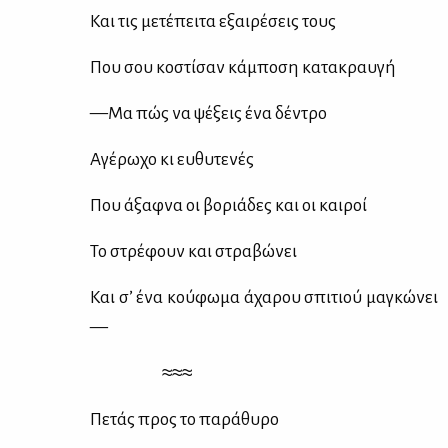
Και τις με­τέ­πει­τα εξαι­ρέ­σεις τους
Που σου κο­στί­σαν κά­μπο­ση κα­τα­κραυ­γή
—Μα πώς να ψέ­ξεις ένα δέ­ντρο
Αγέ­ρω­χο κι ευ­θυ­τε­νές
Που άξαφ­να οι βο­ριά­δες και οι και­ροί
Το στρέ­φουν και στρα­βώ­νει
Και σ’ ένα κού­φω­μα άχα­ρου σπι­τιού μα­γκώ­νει
—
≈≈≈
Πε­τάς προς το πα­ρά­θυ­ρο