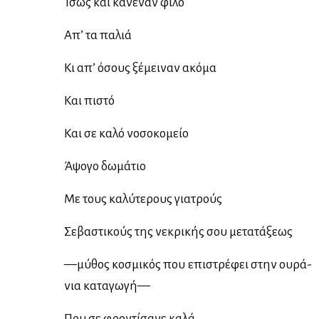
Ίσως και κα­νέ­ναν φί­λο
Απ’ τα πα­λιά
Κι απ’ όσους ξέ­μει­ναν ακό­μα
Και πι­στό
Και σε κα­λό νο­σο­κο­μείο
Άψο­γο δω­μά­τιο
Με τους κα­λύ­τε­ρους για­τρούς
Σε­βα­στι­κούς της νε­κρι­κής σου με­τα­τά­ξε­ως
—μύ­θος κο­σμι­κός που επι­στρέ­φει στην ου­ρά­
νια κα­τα­γω­γή—
Που σε φρο­ντί­σα­νε κα­λά