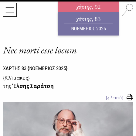
χάρτης
, 92
ηλεκτρονικό περιοδικό
χάρτης
, 83
ΑΥΓΟΥΣΤΟΣ 2026
ΝΟΕΜΒΡΙΟΣ 2025
Nec morti esse locum
ΧΑΡΤΗΣ
83
{ΝΟΕΜΒΡΙΟΣ 2025}
{
Κλίμακες
}
της
Έλσης Σαράτση
{4 λεπτά}