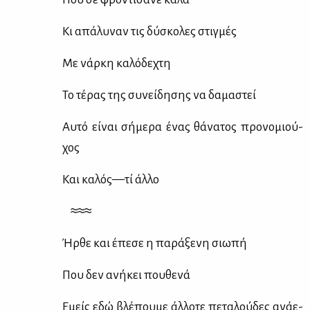
Κι απά­λυ­ναν τις δύ­σκο­λες στιγ­μές
Με νάρ­κη κα­λό­δε­χτη
Το τέ­ρας της συ­νεί­δη­σης να δα­μα­στεί
Αυ­τό εί­ναι σή­με­ρα ένας θά­να­τος προ­νο­μιού­
χος
Και κα­λός—τί άλ­λο
≈≈≈
Ήρ­θε και έπε­σε η πα­ρά­ξε­νη σιω­πή
Που δεν ανή­κει που­θε­νά
Εμείς εδώ βλέ­που­με άλ­λο­τε πε­τα­λού­δες ανά­ε­