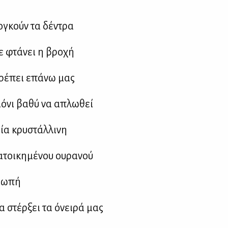
ο­γκούν τα δέ­ντρα
ε φτά­νει η βρο­χή
ρέ­πει επά­νω μας
ό­νι βα­θύ να απλω­θεί
α κρυ­στάλ­λι­νη
­τοι­κη­μέ­νου ου­ρα­νού
ιω­πή
 στέρ­ξει τα όνει­ρά μας