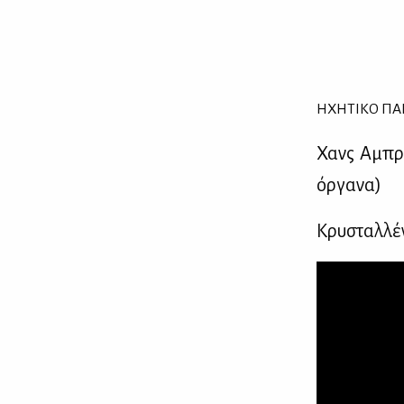
ΗΧΗ­ΤΙ­ΚΟ ΠΑ­
Χανς Αμπρα
όρ­γα­να)
Κρυ­σταλ­λέ­