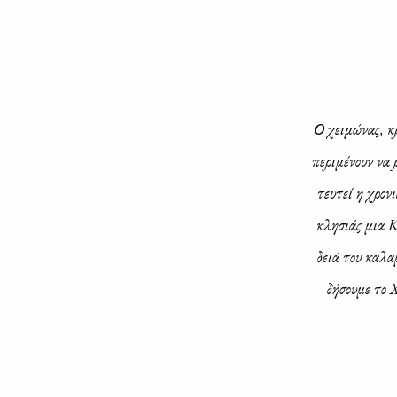
Ο χει­μώ­νας, κρ
πε­ρι­μέ­νουν να
τευ­τεί η χρο­ν
κλη­σιάς μια Κυ
δειά του κα­λα
δή­σου­με το 