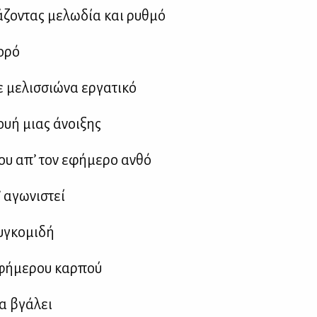
­ζο­ντας με­λω­δία και ρυθ­μό
ο­ρό
 με­λισ­σιώ­να ερ­γα­τι­κό
ουή μιας άνοι­ξης
ου απ’ τον εφή­με­ρο αν­θό
 αγω­νι­στεί
­γκο­μι­δή
φή­με­ρου καρ­πού
α βγά­λει