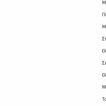
Μ
Π
Μι
Στ
Θ
Σε
Θα
Με
Το