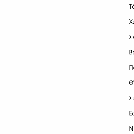
Τά
Χ
Σε
Β
Π
Θ’
Συ
Ε
Ν