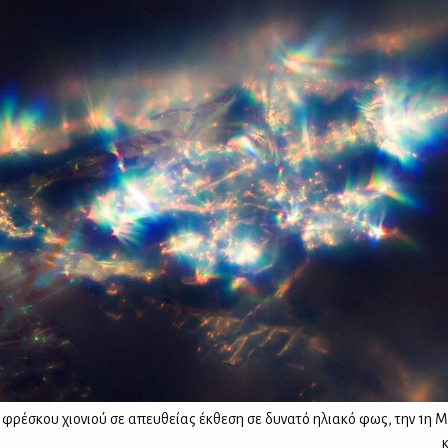
φρέσκου χιονιού σε απευθείας έκθεση σε δυνατό ηλιακό φως, την 1η Μ