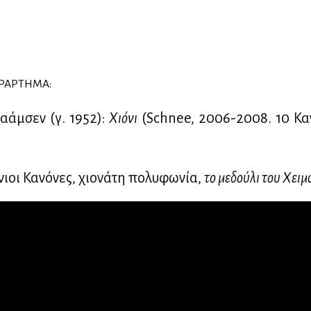
ΡΑΡ­ΤΗ­ΜΑ:
­άμ­σεν (γ. 1952):
Χιό­νι
(Schnee, 2006-2008. 10 Κα­ν
νιοι Κα­νό­νες, χιο­νά­τη πο­λυ­φω­νία,
το με­δού­λι του Χει­μ