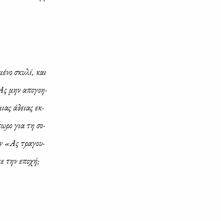
μέ­νο σκυ­λί, και
; Ας μην απο­γοη­
 μιας άδειας εκ­
πω­ρο για τη σο­
όν «Ας τρα­γου­
με την επο­χή;