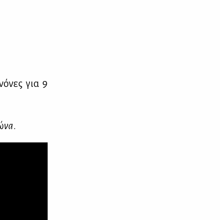
ό­νες για 9
ώ­να
.