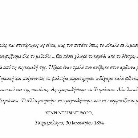
ύ­ος και στε­νά­χω­ρος ως εί­ναι, μας τον πε­τά­νε όπως το κό­κα­λο σε λι­μα­σ
 ρου­φή­ξου­με όλο το με­δού­λι …Θα πέ­σει χλω­ρό το κα­ρύ­δι από το δέ­ντρο
ιά από τη συ­γκο­μι­δή της. Ήξε­ρα έναν τρε­λό που ανέ­βη­κε στον άμ­βω­να
­ρια­κή και παίρ­νο­ντας το ψαλ­τή­ρι πα­ρα­τή­ρη­σε: «Εί­χα­με κα­λό φθι­νό­
­μπο­κιού και της πα­τά­τας. Ας τρα­γου­δή­σου­με το Χει­μώ­να». Λέω λοι­π
Χει­μώ­να». Τί άλ­λο μπο­ρού­με να τρα­γου­δή­σου­με που να εναρ­μο­νί­ζε­ται 
ΧΕΝΡΙ ΝΤΕΪΒΙΝΤ ΘΟΡΟ,
Τ
o
ημε­ρο­λό­γιο
, 30 Ια­νουα­ρί­ου 1854