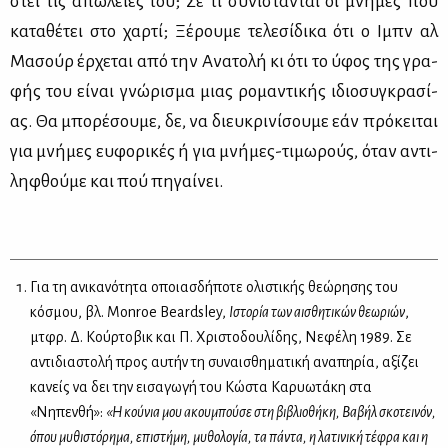
στεί τις απώ­λειές του; Σε τι συ­νί­στα­νται οι μνή­μες που
κα­τα­θέ­τει στο χαρ­τί; Ξέ­ρου­με τε­λε­σί­δι­κα ότι ο Ιμπν αλ
Μα­σούρ έρ­χε­ται από την Ανα­το­λή κι ότι το ύφος της γρα­
φής του εί­ναι γνώ­ρι­σμα μιας ρο­μα­ντι­κής ιδιο­συ­γκρα­σί­
ας. Θα μπο­ρέ­σου­με, δε, να διευ­κρι­νί­σου­με εάν πρό­κει­ται
για μνή­μες ευ­φο­ρι­κές ή για μνή­μες-τι­μω­ρούς, όταν αντι­
λη­φθού­με και πού πη­γαί­νει.
Για τη ανικανότητα οποιασδήποτε ολιστικής θεώρησης του
κόσμου, βλ. Monroe Beardsley,
Ιστορία των αισθητικών θεωριών
,
μτφρ. Δ. Κούρτοβικ και Π. Χριστοδουλίδης, Νεφέλη 1989. Σε
αντιδιαστολή προς αυτήν τη συναισθηματική αναπηρία, αξίζει
κανείς να δει την εισαγωγή του Κώστα Καρυωτάκη στα
«Νηπενθή»:
«H κούνια μου aκουμπούσε στη βιβλιοθήκη, Βαβήλ σκοτεινόν,
όπου μυθιστόρημα, επιστήμη, μυθολογία, τα πάντα, η λατινική τέφρα και η