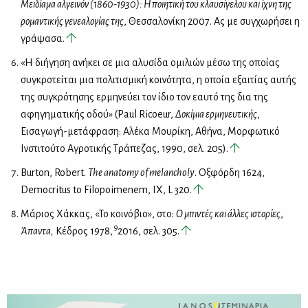
Μειδίαμα αλγεινόν (1860-1930): Η ποιητική του κλαυσίγελου και ίχνη της
ρομαντικής γενεαλογίας της
, Θεσσαλονίκη 2007. Ας με συγχωρήσει η
γράψασα.
«Η διήγηση ανήκει σε μια αλυσίδα ομιλιών μέσω της οποίας
συγκροτείται μια πολιτισμική κοινότητα, η οποία εξαιτίας αυτής
της συγκρότησης ερμηνεύει τον ίδιο τον εαυτό της δια της
αφηγηματικής οδού» (Paul Ricoeur,
Δοκίμια ερμηνευτικής
,
Εισαγωγή-μετάφραση: Αλέκα Μουρίκη, Αθήνα, Μορφωτικό
Ινστιτούτο Αγροτικής Τράπεζας, 1990, σελ. 205).
Burton, Robert.
The anatomy of melancholy
. Oξφόρδη 1624,
Democritus to Filopoimenem, ΙΧ, L 320.
Μάριος Χάκκας, «Το κοινόβιο», στο:
Ο μπιντές και άλλες ιστορίες
,
9
Άπαντα,
Κέδρος 1978,
2016, σελ. 305.