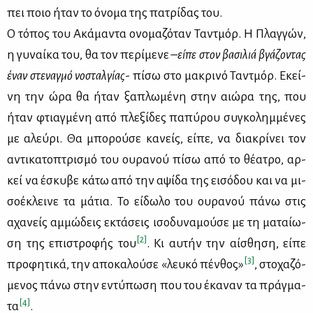
πει ποιο ήταν το όνο­μα της πα­τρί­δας του.
Ο τό­πος του Ακά­μα­ντα ονο­μα­ζό­ταν Τα­ντμόρ. Η Πλαγ­γών,
η γυ­ναί­κα του, θα τον πε­ρί­με­νε –
εί­πε στον βα­σι­λιά βγά­ζο­ντας
έναν στε­ναγ­μό νο­σταλ­γί­ας
- πί­σω στο μα­κρι­νό Τα­ντμόρ. Εκεί­
νη την ώρα θα ήταν ξα­πλω­μέ­νη στην αιώ­ρα της, που
ήταν φτιαγ­μέ­νη από πλε­ξί­δες πα­πύ­ρου συ­γκο­λημ­μέ­νες
με αλεύ­ρι. Θα μπο­ρού­σε κα­νείς, εί­πε, να δια­κρί­νει τον
αντι­κα­το­πτρι­σμό του ου­ρα­νού πί­σω από το θέ­α­τρο, αρ­
κεί να έσκυ­βε κά­τω από την αψί­δα της ει­σό­δου και να μι­
σο­έ­κλει­νε τα μά­τια. Το εί­δω­λο του ου­ρα­νού πά­νω στις
αχα­νείς αμ­μώ­δεις εκτά­σεις ισο­δυ­να­μού­σε με τη μα­ταί­ω­
[2]
ση της επι­στρο­φής του
. Κι αυ­τήν την αί­σθη­ση, εί­πε
[3]
προ­φη­τι­κά, την απο­κα­λού­σε «λευ­κό πέν­θος»
, στο­χα­ζό­
με­νος πά­νω στην εντύ­πω­ση που του έκα­ναν τα πράγ­μα­
[4]
τα
.