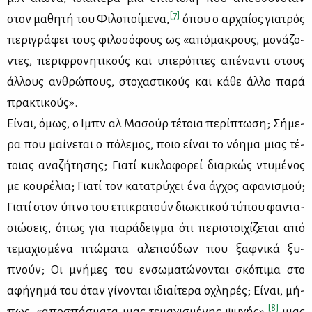
[7]
στον μα­θη­τή του Φι­λο­ποί­με­να,
όπου ο αρ­χαί­ος για­τρός
πε­ρι­γρά­φει τους φι­λο­σό­φους ως «από­μα­κρους, μο­νά­ζο­
ντες, πε­ρι­φρο­νη­τι­κούς και υπε­ρό­πτες απέ­να­ντι στους
άλ­λους αν­θρώ­πους, στο­χα­στι­κούς και κά­θε άλ­λο πα­ρά
πρα­κτι­κούς».
Εί­ναι, όμως, ο Ιμπν αλ Μα­σούρ τέ­τοια πε­ρί­πτω­ση; Σή­με­
ρα που μαί­νε­ται ο πό­λε­μος, ποιο εί­ναι το νό­η­μα μιας τέ­
τοιας ανα­ζή­τη­σης; Για­τί κυ­κλο­φο­ρεί διαρ­κώς ντυ­μέ­νος
με κου­ρέ­λια; Για­τί τον κα­τα­τρύ­χει ένα άγ­χος αφα­νι­σμού;
Για­τί στον ύπνο του επι­κρα­τούν διω­κτι­κού τύ­που φα­ντα­
σιώ­σεις, όπως για πα­ρά­δειγ­μα ότι πε­ρι­στοι­χί­ζε­ται από
τε­μα­χι­σμέ­να πτώ­μα­τα αλε­πού­δων που ξαφ­νι­κά ξυ­
πνούν; Οι μνή­μες του εν­σω­μα­τώ­νο­νται σκό­πι­μα στο
αφή­γη­μά του όταν γί­νο­νται ιδιαί­τε­ρα οχλη­ρές; Εί­ναι, μή­
[8]
πως, «απο­σπά­σμα­τα μιας τε­μα­χι­σμέ­νης ψυ­χής»,
μιας