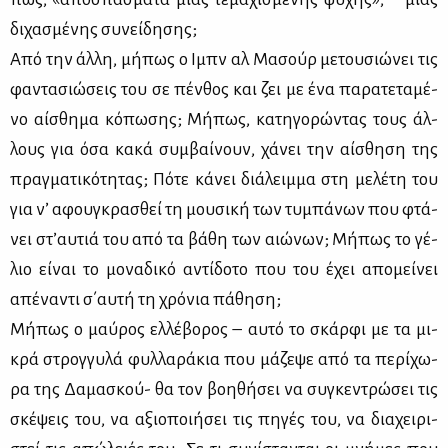
δι­χα­σμέ­νης συ­νεί­δη­σης;
Από την άλ­λη, μή­πως ο Ιμπν αλ Μα­σούρ με­του­σιώ­νει τις
φα­ντα­σιώ­σεις του σε πέν­θος και ζει με ένα πα­ρα­τε­τα­μέ­
νο αί­σθη­μα κό­πω­σης; Μή­πως, κα­τη­γο­ρώ­ντας τους άλ­
λους για όσα κα­κά συμ­βαί­νουν, χά­νει την αί­σθη­ση της
πραγ­μα­τι­κό­τη­τας; Πό­τε κά­νει διά­λειμ­μα στη με­λέ­τη του
για ν’ αφου­γκρα­σθεί τη μου­σι­κή των τυ­μπά­νων που φτά­
νει στ’αυ­τιά του από τα βά­θη των αιώ­νων; Μή­πως το γέ­
λιο εί­ναι το μο­να­δι­κό αντί­δο­το που του έχει απο­μεί­νει
απέ­να­ντι σ΄αυ­τή τη χρό­νια πά­θη­ση;
Μή­πως ο μαύ­ρος ελ­λέ­βο­ρος – αυ­τό το σκάρ­φι με τα μι­
κρά στρογ­γυ­λά φυλ­λα­ρά­κια που μά­ζε­ψε από τα πε­ρί­χω­
ρα της Δα­μα­σκού- θα τον βοη­θή­σει να συ­γκε­ντρώ­σει τις
σκέ­ψεις του, να αξιο­ποι­ή­σει τις πη­γές του, να δια­χει­ρι­