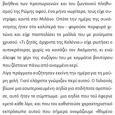
βο­ή­θεια των πραι­τω­ρια­νών και του ζω­ντα­νού πλη­θυ­
σμού της Ρώ­μης αφού, ένα μή­να νω­ρί­τε­ρα, τους εί­χε συ­
ντρί­ψει κο­ντά στο Μι­λά­νο. Οπό­τε την ημέ­ρα της συ­νά­
ντη­σης ήταν στα κα­λύ­τε­ρά του - φο­ρού­σε πορ­φυ­ρό χι­
τώ­να και εί­χε πα­σπα­λί­σει τα μαλ­λιά του με ρι­νί­σμα­τα
χρυ­σού. «Τι ζη­τάς, άρ­χο­ντα της Κο­λό­νια;» εί­χε ρω­τή­σει ο
αυ­το­κρά­το­ρας χω­ρίς να κοι­τά­ζει τον Ακά­μα­ντα, κι ενώ
άλει­φε το χέ­ρι της συ­ζύ­γου του με κομ­μά­τια βου­τύ­ρου
που ζέ­σται­νε πά­νω από αναμ­μέ­νο κε­ρί.
Λί­γα πράγ­μα­τα συ­ζή­τη­σαν εκεί­νη την ημέ­ρα για τη μαύ­
ρη χο­λή. Για­τί ελά­χι­στα γνώ­ρι­ζαν πε­ρί αυ­τού. Ο Γα­λια­νός
βί­ω­νε μια εσω­τε­ρι­κευ­μέ­νη αη­δία για οτι­δή­πο­τε αγα­πού­
σε, αυ­τό ήταν το σύμ­πτω­μα: μια αη­δία που τού έφερ­νε
εμε­τό κά­θε λί­γο, και που τον κα­θι­στού­σε χα­ρα­κτη­ρι­στι­κό
εκ­πρό­σω­πο αυ­τού που σή­με­ρα ονο­μά­ζου­με «θλι­μέ­νο