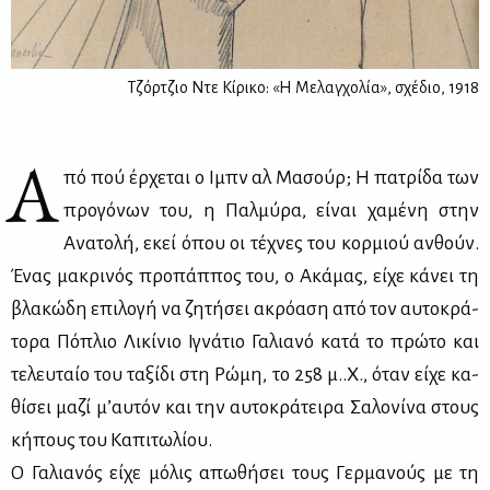
Τζόρτζιο Ντε Κίρικο: «Η Μελαγχολία», σχέδιο, 1918
Α
πό πού έρ­χε­ται ο Ιμπν αλ Μα­σούρ; Η πα­τρί­δα των
προ­γό­νων του, η Παλ­μύ­ρα, εί­ναι χα­μέ­νη στην
Ανα­το­λή, εκεί όπου οι τέ­χνες του κορ­μιού αν­θούν.
Ένας μα­κρι­νός προ­πάπ­πος του, ο Ακά­μας, εί­χε κά­νει τη
βλα­κώ­δη επι­λο­γή να ζη­τή­σει ακρό­α­ση από τον αυ­το­κρά­
το­ρα Πό­πλιο Λι­κί­νιο Ιγνά­τιο Γα­λια­νό κα­τά το πρώ­το και
τε­λευ­ταίο του τα­ξί­δι στη Ρώ­μη, το 258 μ..Χ., όταν εί­χε κα­
θί­σει μα­ζί μ’αυ­τόν και την αυ­το­κρά­τει­ρα Σα­λο­νί­να στους
κή­πους του Κα­πι­τω­λί­ου.
Ο Γα­λια­νός εί­χε μό­λις απω­θή­σει τους Γερ­μα­νούς με τη