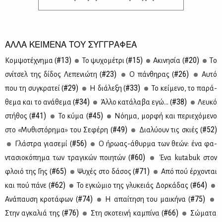
ΑΛΛΑ ΚΕΙΜΕΝΑ ΤΟΥ ΣΥΓΓΡΑΦΕΑ
#13)
#15)
#20)
Κομ­ψο­τέ­χνη­μα (
Το ψυ­χο­μέ­τρι (
Ακι­νη­σία (
Τo
#23)
#26)
σνί­τσελ της δί­δος Λε­πε­νιώ­τη (
Ο πάν­θη­ρας (
Αυ­τό
#29)
#33)
που τη συ­γκρα­τεί (
Η διά­λε­ξη (
Το κεί­με­νο, το πα­ρά­
#34)
#38)
θε­μα και το ανά­θε­μα (
Άλ­λο κα­τά­λα­βα εγώ... (
Λευ­κό
#41)
#45)
στή­θος (
To κύ­μα (
Νό­η­μα, μορ­φή και πε­ριε­χό­με­νο
#49)
#52)
στο «Μυ­θι­στό­ρη­μα» του Σε­φέ­ρη (
Δια­λύ­ουν τις σκιές (
#56)
Γλά­στρα για­σε­μί (
Ο ήρω­ας-άθυρ­μα των θε­ών: ένα φα­
#60)
ντα­σιο­κό­πη­μα των τρα­γι­κών ποι­η­τών (
Ένα kutabuk στον
#65)
#71)
φλοιό της Γης (
Ψυ­χές στο δά­σος (
Από πού έρ­χο­νται
#62)
#64)
και πού πά­νε (
Το εγκώ­μιο της γλυ­κειάς Δορ­κά­δας (
#74)
#75)
Ανά­παυ­ση κρο­τά­φων (
Η απαί­τη­ση του μαι­κή­να (
#76)
#66)
Στην αγκα­λιά της (
Στη σκο­τει­νή κα­μπί­να (
Σώ­μα­τα