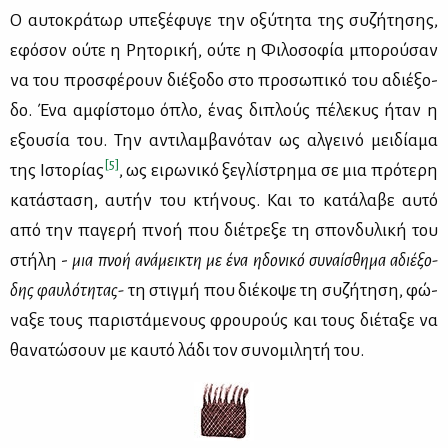
Ο αυ­το­κρά­τωρ υπε­ξέ­φυ­γε την οξύ­τη­τα της συ­ζή­τη­σης,
εφό­σον ού­τε η Ρη­το­ρι­κή, ού­τε η Φι­λο­σο­φία μπο­ρού­σαν
να του προ­σφέ­ρουν διέ­ξο­δο στο προ­σω­πι­κό του αδιέ­ξο­
δο. Ένα αμ­φί­στο­μο όπλο, ένας δι­πλούς πέ­λε­κυς ήταν η
εξου­σία του. Την αντι­λαμ­βα­νό­ταν ως αλ­γει­νό μει­δί­α­μα
[5]
της Ιστο­ρί­ας
, ως ει­ρω­νι­κό ξε­γλί­στρη­μα σε μια πρό­τε­ρη
κα­τά­στα­ση, αυ­τήν του κτή­νους. Και το κα­τά­λα­βε αυ­τό
από την πα­γε­ρή πνοή που διέ­τρε­ξε τη σπον­δυ­λι­κή του
στή­λη -
μια πνοή ανά­μει­κτη με ένα ηδο­νι­κό συ­ναί­σθη­μα αδιέ­ξο­
δης φαυ­λό­τη­τας-
τη στιγ­μή που διέ­κο­ψε τη συ­ζή­τη­ση, φώ­
να­ξε τους πα­ρι­στά­με­νους φρου­ρούς και τους διέ­τα­ξε να
θα­να­τώ­σουν με καυ­τό λά­δι τον συ­νο­μι­λη­τή του.