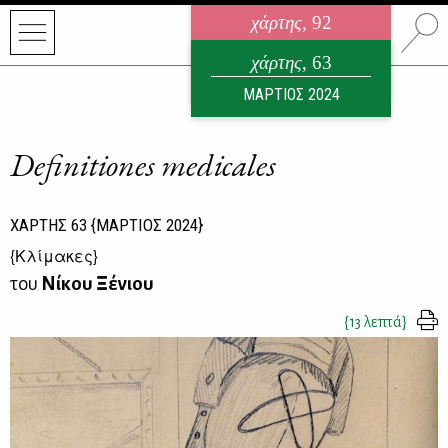
χάρτης
, 92
ηλεκτρονικό περιοδικό
χάρτης
, 63
ΑΥΓΟΥΣΤΟΣ 2026
ΜΑΡΤΙΟΣ 2024
Definitiones medicales
ΧΑΡΤΗΣ
63
{ΜΑΡΤΙΟΣ 2024}
{
Κλίμακες
}
του
Νίκου Ξένιου
{13 λεπτά}