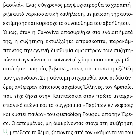
βα­σι­λιά». Ένας σύγ­χρο­νός μας ψυ­χί­α­τρος θα το χα­ρα­κτή­
ρι­ζε αυ­τό ναρ­κισ­σι­στι­κή κα­θή­λω­ση, με μεί­ω­ση της αυ­το­
ε­κτί­μη­σης και κυ­ρί­αρ­χο το συ­ναί­σθη­μα του αβο­ή­θη­του.
Όμως, όταν η Σα­λο­νί­να απο­σύρ­θη­κε στα εν­διαι­τή­μα­τά
της, η συ­ζή­τη­ση εκτυ­λί­χθη­κε απρό­σκο­πτα, πα­ρα­κάμ­
πτο­ντας την εγ­γε­νή δυ­σθυ­μία αμ­φο­τέ­ρων των συ­ζη­τη­
τών και αγνο­ώ­ντας το κοι­νω­νι­κό χά­σμα που τους χώ­ρι­ζε-
αυ­τό ήταν μοι­ραίο, βε­βαί­ως, όπως πι­στο­ποιεί η εξέ­λι­ξη
των γε­γο­νό­των. Στη σύ­ντο­μη στι­χο­μυ­θία τους οι δύο άν­
δρες ανέ­φε­ραν κά­ποιους αρ­χαί­ους Έλ­λη­νες: τον Αρε­ταίο,
που εί­χε ζή­σει στην Καπ­πα­δο­κία στον πρώ­το με­τα­χρι­
στια­νι­κό αιώ­να και το σύγ­γραμ­μα «Πε­ρί των εν νε­φροίς
και κύ­στει πα­θών» του φυ­σιο­δί­φη Ρού­φου από την Έφε­
σο. Ο εστεμ­μέ­νος, μη δια­κρί­νο­ντας στό­χο στη συ­ζή­τη­ση
[1]
, με­τέ­θε­σε το θέ­μα, ζη­τώ­ντας από τον Ακά­μα­ντα να του