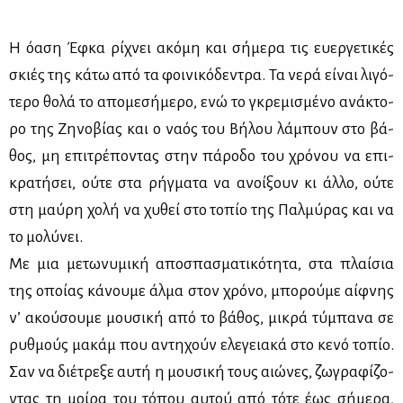
Η όα­ση Έφ­κα ρί­χνει ακό­μη και σή­με­ρα τις ευ­ερ­γε­τι­κές
σκιές της κά­τω από τα φοι­νι­κό­δε­ντρα. Τα νε­ρά εί­ναι λι­γό­
τε­ρο θο­λά το απο­με­σή­με­ρο, ενώ το γκρε­μι­σμέ­νο ανά­κτο­
ρο της Ζη­νο­βί­ας και ο να­ός του Βή­λου λά­μπουν στο βά­
θος, μη επι­τρέ­πο­ντας στην πά­ρο­δο του χρό­νου να επι­
κρα­τή­σει, ού­τε στα ρήγ­μα­τα να ανοί­ξουν κι άλ­λο, ού­τε
στη μαύ­ρη χο­λή να χυ­θεί στο το­πίο της Παλ­μύ­ρας και να
το μο­λύ­νει.
Με μια με­τω­νυ­μι­κή απο­σπα­σμα­τι­κό­τη­τα, στα πλαί­σια
της οποί­ας κά­νου­με άλ­μα στον χρό­νο, μπο­ρού­με αίφ­νης
ν’ ακού­σου­με μου­σι­κή από το βά­θος, μι­κρά τύ­μπα­να σε
ρυθ­μούς μα­κάμ που αντη­χούν ελε­γεια­κά στο κε­νό το­πίο.
Σαν να διέ­τρε­ξε αυ­τή η μου­σι­κή τους αιώ­νες, ζω­γρα­φί­ζο­
ντας τη μοί­ρα του τό­που αυ­τού από τό­τε έως σή­με­ρα,