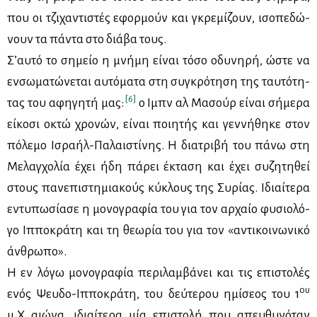
που οι τζι­χα­ντι­στές εφορ­μούν και γκρε­μί­ζουν, ισο­πε­δώ­
νουν τα πά­ντα στο διά­βα τους.
Σ’αυ­τό το ση­μείο η μνή­μη εί­ναι τό­σο οδυ­νη­ρή, ώστε να
εν­σω­μα­τώ­νε­ται αυ­τό­μα­τα στη συ­γκρό­τη­ση της ταυ­τό­τη­
[6]
τας του αφη­γη­τή μας:
ο Ιμπν αλ Μα­σούρ εί­ναι σή­με­ρα
εί­κο­σι οκτώ χρο­νών, εί­ναι ποι­η­τής και γεν­νή­θη­κε στον
πό­λε­μο Ισ­ρα­ήλ-Πα­λαι­στί­νης. Η δια­τρι­βή του πά­νω στη
Με­λαγ­χο­λία έχει ήδη πά­ρει έκτα­ση και έχει συ­ζη­τη­θεί
στους πα­νε­πι­στη­μια­κούς κύ­κλους της Συ­ρί­ας. Ιδιαί­τε­ρα
εντυ­πω­σί­α­σε η μο­νο­γρα­φία του για τον αρ­χαίο φυ­σιο­λό­
γο Ιπ­πο­κρά­τη και τη θε­ω­ρία του για τον «αντι­κοι­νω­νι­κό
άν­θρω­πο».
Η εν λό­γω μο­νο­γρα­φία πε­ρι­λαμ­βά­νει και τις επι­στο­λές
ου
ενός Ψευ­δο-Ιπ­πο­κρά­τη, του δεύ­τε­ρου ημί­σε­ος του 1
μ.Χ αιώ­να, ιδιαί­τε­ρα μία επι­στο­λή που απευ­θυ­νό­ταν