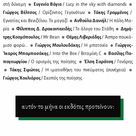
στή δύ­να­μη
Ευ­γε­νία Βά­για
/ Lucy in the sky with diamonds
Γιώρ­γος Βέλ­τσος
/ Ορί­ζο­ντας Γε­γο­νό­των
Τά­κης Γραμ­μέ­νος
/
Εγνα­τί­ας και Βε­νι­ζέ­λου. Το μα­γα­ζί
Αν­θού­λα Δα­νι­ήλ
/ Η πό­λη Μα­
ρία
Φί­λιπ­πος Δ. Δρα­κο­ντα­ει­δής
/ Το άλο­γο του Στά­θη
Δη­μή­
τρης Κο­σμό­που­λος
/ Mr Bean
Θέ­μης Λι­βε­ριά­δης
/ Άσπρο που­κά­
μι­σο φο­ρώ...
Γιώρ­γος Μου­λου­δά­κης
/ Η μπα­τα­νία
Γιώρ­γος-
Ίκα­ρος Μπα­μπα­σά­κης
/ Into the Box / Βι­τα­μί­νη C
Βα­σί­λης Πα­
πα­γε­ωρ­γί­ου
/ Ο ορι­σμός της ποί­η­σης
Έλ­ση Σα­ρά­τση
/ Γε­νά­ρης
Τά­κης Σι­μώ­τας
/ Η ιμα­τιο­θή­κη του πνεύ­μα­τος (συ­νέ­χεια)
Γιώρ­γος Χου­λιά­ρας
/ Σκο­πός της ποί­η­σης
αυτόν το μήνα οι εκδότες προτείνουν: