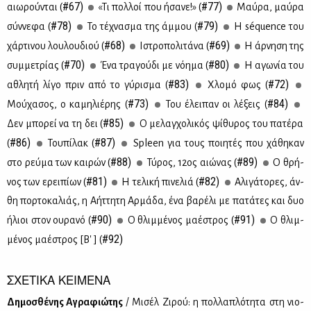
#67)
#77)
αιω­ρού­νται (
«Τι πολ­λοί που ήσα­νε!» (
Μαύ­ρα, μαύ­ρα
#78)
#79)
σύν­νε­φα (
Το τέ­χνα­σμα της άμ­μου (
Η séquence του
#68)
#69)
χάρ­τι­νου λου­λου­διού (
Ιστρο­πο­λι­τά­να (
H άρ­νη­ση της
#70)
#80)
συμ­με­τρί­ας (
Ένα τρα­γού­δι με νό­η­μα (
Η αγω­νία του
#83)
#72)
αθλη­τή λί­γο πριν από το γύ­ρι­σμα (
Χλο­μό φως (
#73)
#84)
Μού­χα­σος, ο κα­μη­λιέ­ρης (
Του έλει­παν οι λέ­ξεις (
#85)
Δεν μπο­ρεί να τη δει (
Ο με­λαγ­χο­λι­κός ψί­θυ­ρος του πα­τέ­ρα
#86)
#87)
(
Του­πί­λακ (
Spleen για τους ποι­η­τές που χά­θη­καν
#88)
#89)
στο ρεύ­μα των και­ρών (
Τύ­ρος, 12ος αιώ­νας (
Ο θρή­
#81)
#82)
νος των ερει­πί­ων (
Η τε­λι­κή πι­νε­λιά (
Αλι­γά­το­ρες, άν­
θη πορ­το­κα­λιάς, η Αήτ­τη­τη Αρ­μά­δα, ένα βα­ρέ­λι με πα­τά­τες και δυο
#90)
#91)
ήλιοι στον ου­ρα­νό (
Ο θλιμ­μέ­νος μα­έ­στρος (
Ο θλιμ­
#92)
μέ­νος μα­έ­στρος [B' ] (
ΣΧΕΤΙΚΑ ΚΕΙΜΕΝΑ
Δη­μο­σθέ­νης Αγρα­φιώ­της
/ Μι­σέλ Ζι­ρού: η πολ­λα­πλό­τη­τα στη νιο­