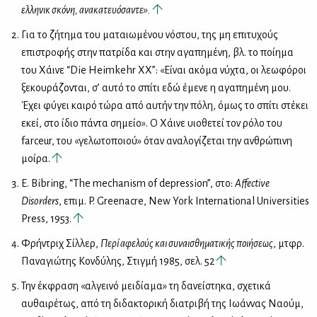
ελληνικὴ σκόνη, ανακατευόσαντε».
Για το ζήτημα του ματαιωμένου νόστου, της μη επιτυχούς
επιστροφής στην πατρίδα και στην αγαπημένη, βλ. το ποίημα
του Χάινε “Die Heimkehr XX”: «Είναι ακόμα νύχτα, οι λεωφόροι
ξεκουράζονται, σ’ αυτό το σπίτι εδώ έμενε η αγαπημένη μου.
Έχει φύγει καιρό τώρα από αυτήν την πόλη, όμως το σπίτι στέκει
εκεί, στο ίδιο πάντα σημείο». Ο Χάινε υιοθετεί τον ρόλο του
farceur, του «γελωτοποιού» όταν αναλογίζεται την ανθρώπινη
μοίρα.
Ε. Bibring, “The mechanism of depression”, στο:
Affective
Disorders
, επιμ. P. Greenacre, New York International Universities
Press, 1953.
Φρήντριχ Σίλλερ,
Περί αφελούς και συναισθηματικής ποιήσεως
, μτφρ.
Παναγιώτης Κονδύλης, Στιγμή 1985, σελ. 52
Την έκφραση «αλγεινό μειδίαμα» τη δανείστηκα, σχετικά
αυθαιρέτως, από τη διδακτορική διατριβή της Ιωάννας Ναούμ,