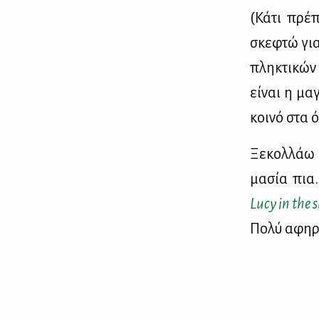
(Κά­τι πρέ­
σκε­φτώ για
πλη­κτι­κών
εί­ναι η μα­
κοι­νό στα 
Ξε­κολ­λάω 
μα­σία πια. 
Lucy in the
Πο­λύ αφη­ρη