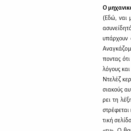
Ο μη­χα­νι­
(Εδώ, ναι μ
ασυ­νεί­δη­
υπάρ­χουν σ
Ανα­γκά­ζο­
πο­ντας ότι
λό­γους και 
Ντε­λέζ κερ­
σια­κούς αυ­
ρει τη λέ­ξ
στρέ­φε­ται
τι­κή σε­λί­
«ευ». Ο θαυ