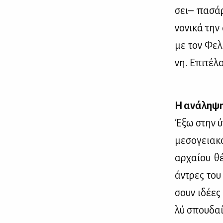
σει– πα­σά­
νο­νι­κά την
με τον Φε­λ
νη. Επι­τ
Η ανά­λη­ψη
Έξω στην ύπ
με­σο­γεια­
αρ­χαί­ου θ
άντρες του 
σουν ιδέ­ες
λύ σπου­δαί