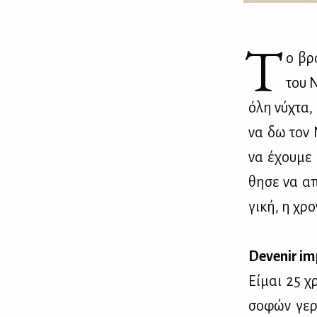
Τ
ο βρά
του Ν
όλη νύ­χτα, 
να δω τον 
να έχου­με 
θη­σε να απ
γι­κή, η χρ
Devenir im
Εί­μαι 25 χ
σο­φών γε­ρ