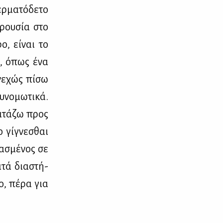
­μα­τό­δε­το
­ρου­σία στο
ο, εί­ναι το
τα, όπως ένα
­νε­χώς πί­σω
­νο­μω­τι­κά.
ι­τά­ζω προς
 γί­γνε­σθαι
α­σμέ­νος σε
­τά δια­στή­
ο, πέ­ρα για