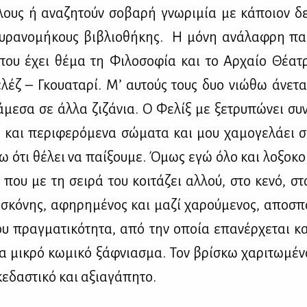
λους ή ανα­ζη­τούν σο­βα­ρή γνω­ρι­μία με κά­ποιον δερ
υ­ρα­νο­μή­κους βι­βλιο­θή­κης. Η μό­νη ανά­λα­φρη πα
 που έχει θέ­μα τη Φι­λο­σο­φία και το Αρ­χαίο Θέ­α­τρ
­λέζ – Γκουα­τα­ρί. Μ’ αυ­τούς τους δυο νιώ­θω άνε­
ά­με­σα σε άλ­λα ζι­ζά­νια. Ο Φε­λίξ με ξε­τρυ­πώ­νει συ
 και πε­ρι­φε­ρό­με­να σώ­μα­τα και μου χα­μο­γε­λά­ει συ
νω ότι θέ­λει να παί­ξου­με. Όμως εγώ όλο και λο­ξο­κο
 που με τη σει­ρά του κοι­τά­ζει αλ­λού, στο κε­νό, στο
α σκό­νης, αφη­ρη­μέ­νος και μα­ζί χα­ρού­με­νος, απο­σπ
ου πραγ­μα­τι­κό­τη­τα, από την οποία επα­νέρ­χε­ται κα
α μι­κρό κω­μι­κό ξάφ­νια­σμα. Τον βρί­σκω χα­ρι­τω­μέ­ν
σκε­δα­στι­κό και αξια­γά­πη­το.