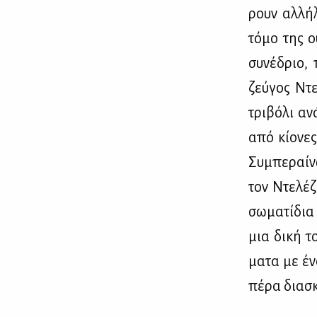
ρουν αλ­λή­
τό­μο της ο
συ­νέ­δριο,
ζεύ­γος Ντε
τρι­βό­λι αν
από κί­ο­νες
Συ­μπε­ραί­
τον Ντε­λέζ
σω­μα­τί­δι
μια δι­κή τ
μα­τα με έν
πέ­ρα δια­