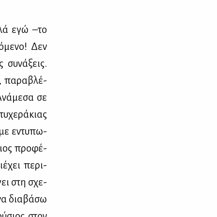
λ­λά εγώ –το
ό­με­νο! Δεν
 συ­νά­ξεις.
, πα­ρα­βλέ­
Ανά­με­σα σε
τυ­χε­ρά­κιας
η με εντυ­πω­
ποιος προ­φέ­
έ­χει πε­ρι­
γει στη σχε­
 να δια­βά­σω
ού­σιος στον