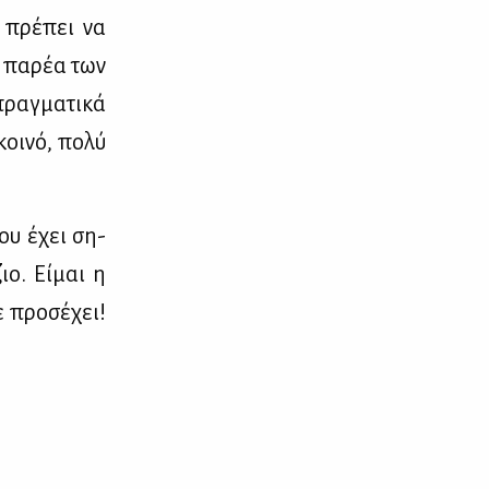
ι πρέ­πει να
ν πα­ρέα των
ραγ­μα­τι­κά
κοι­νό, πο­λύ
που έχει ση­
ζιο. Εί­μαι η
ε προ­σέ­χει!