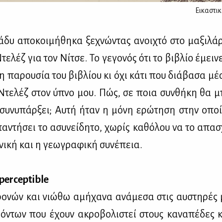
Εικαστι
­δυ απο­κοι­μή­θη­κα ξε­χνώ­ντας ανοι­χτό στο μα­ξι­λά­
τε­λέζ για τον Νί­τσε. Το γε­γο­νός ότι το βι­βλίο έμει­
η πα­ρου­σία του βι­βλί­ου κι όχι κά­τι που διά­βα­σα μέ­
Ντε­λέζ στον ύπνο μου. Πώς, σε ποια συν­θή­κη θα μπ
συ­νυ­πάρ­ξει; Αυ­τή ήταν η μό­νη ερώ­τη­ση στην οπ
α­ντή­σει το ασυ­νεί­δη­το, χω­ρίς κα­θό­λου να το απα­σ
ο­νι­κή και η γε­ω­γρα­φι­κή συ­νέ­πεια.
perceptible
ρο­νών και νιώ­θω αμή­χα­να ανά­με­σα στις αυ­στη­ρές
ό­ντων που έχουν ακρο­βο­λι­στεί στους κα­να­πέ­δες κα