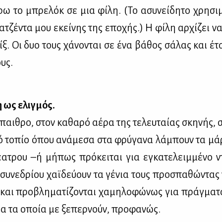
ρω το μπρε­λόκ σε μια φί­λη. (Το ασυ­νεί­δη­το χρη­σι­
 ατζέ­ντα μου εκεί­νης της επο­χής.) Η φί­λη αρ­χί­ζει ν
ίξ. Οι δυο τους χά­νο­νται σε ένα βά­θος σά­λας και έτ
έ­λους.
 ως ελιγ­μός.
αι­θρο, στον κα­θα­ρό αέ­ρα της τε­λευ­ταί­ας σκη­νής, σ
κό το­πίο όπου ανά­με­σα στα φρύ­γα­να λά­μπουν τα μά
έ­α­τρου –ή μή­πως πρό­κει­ται για εγκα­τε­λειμ­μέ­νο ντ
συ­νε­δρί­ου χαϊ­δεύ­ουν τα γέ­νια τους προ­σπα­θώ­ντας 
 και προ­βλη­μα­τί­ζο­νται χα­μη­λο­φώ­νως για πράγ­μα­
α τα οποία με ξε­περ­νούν, προ­φα­νώς.