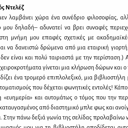
κός Ντε­λέζ
εν λαμ­βά­νει χώ­ρα ένα συ­νέ­δριο φι­λο­σο­φί­ας, α
τό μου δη­λα­δή– αδυ­να­τεί να βρει συ­να­φές πε­ριε­χ
τη μνή­μη μου επα­φές σχε­τι­κές με ακα­δη­μαϊ­κές
μαι να δα­νει­στώ δρώ­με­να από μια εται­ρι­κή γιορ­τή
 δεν εί­ναι και πο­λύ ται­ρια­στά με την πε­ρί­στα­ση.) 
χει­ρο­κρο­τή­μα­τα γί­νε­ται μια κλή­ρω­ση δώ­ρων και ο 
δί­ζει ένα τρο­με­ρό επι­πλο­λε­ξι­κό, μια βι­βλιο­στή­λ
το­μα­τι­σμούς που δέ­χε­ται φω­νη­τι­κές εντο­λές! Κά­
η «ευ­η­με­ρία» και αυ­το­μά­τως ο τό­μος που την πε­ρι
 κα­ταυ­γα­σμέ­νος από δια­στη­μι­κό μπλε φως και ανοί­
δα. Στην πά­νω δε­ξιά γω­νία της σε­λί­δας προ­λα­βαί­νω
­μα­σμός μου για τη βι­βλιο­στή­λη απο­δί­δε­ται αυ­τ