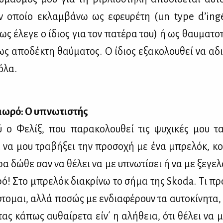
ον οποίο εκλαμ­βά­νω ως εφευ­ρέ­τη (un type d’ing
ως έλε­γε ο ίδιος για τον πα­τέ­ρα του) ή ως θαυ­μα­το­
ως απο­δέ­κτη θαύ­μα­τος. Ο ίδιος εξα­κο­λου­θεί να αδι
για όλα.
μω­ρό: Ο υπνω­τι­στής
ύ ο Φε­λίξ, που πα­ρα­κο­λου­θεί τις ψυ­χι­κές μου τα­
 να μου τρα­βή­ξει την προ­σο­χή με ένα μπρε­λόκ, κο
ρα δώ­θε σαν να θέ­λει να με υπνω­τί­σει ή να με ξε­γε­
ρό! Στο μπρε­λόκ δια­κρί­νω το σή­μα της Skoda. Τι προ­
το­μαι, αλ­λά πο­σώς με εν­δια­φέ­ρουν τα αυ­το­κί­νη­τα
τας κά­πως αυ­θαί­ρε­τα είν΄ η αλή­θεια, ότι θέ­λει να 