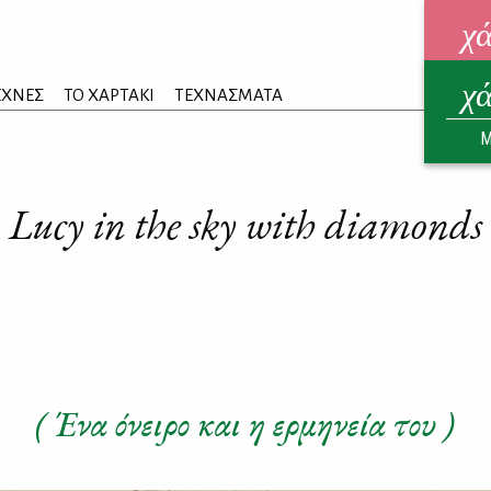
χ
χ
ηλεκ
ΕΧΝΕΣ
ΤΟ ΧΑΡΤΑΚΙ
ΤΕΧΝΑΣΜΑΤΑ
ΑΥΓ
Μ
Lucy in the sky with diamonds
( Ένα όνειρο και η ερμηνεία του )