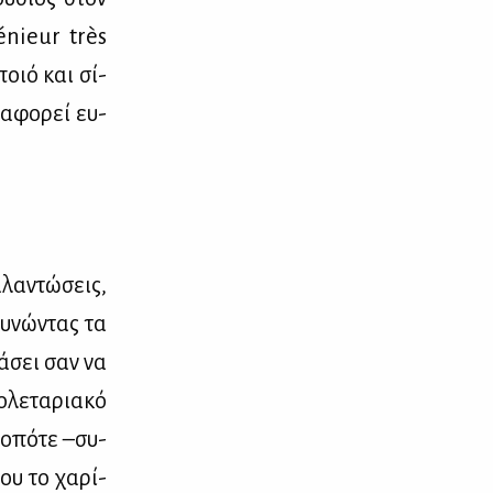
énieur très
ποιό και σί­
α­φο­ρεί ευ­
λα­ντώ­σεις,
υ­νώ­ντας τα
λά­σει σαν να
λε­τα­ρια­κό
, οπό­τε –συ­
μου το χα­ρί­