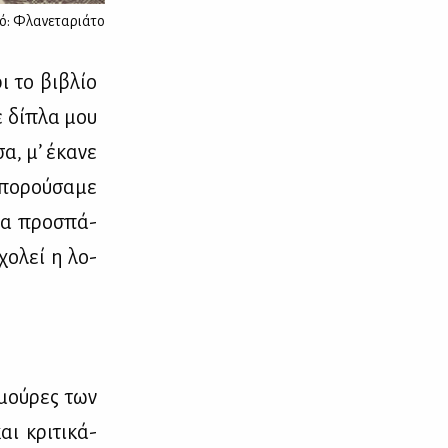
κό: Φλανεταριάτο
ρι το βι­βλίο
νε δί­πλα μου
σα, μ’ έκα­νε
ο­ρού­σα­με
οία προ­σπά­
χο­λεί η λο­
 μού­ρες των
ι κρι­τι­κά­