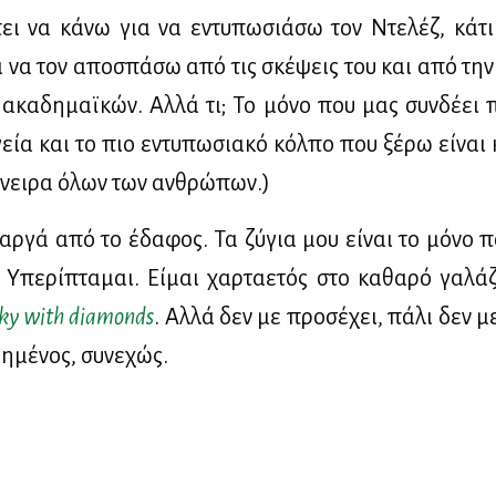
πει να κά­νω για να εντυ­πω­σιά­σω τον Ντε­λέζ, κά­τ
 να τον απο­σπά­σω από τις σκέ­ψεις του και από τη
 ακα­δη­μαϊ­κών. Αλ­λά τι; Το μό­νο που μας συν­δέ­ει π
γεία και το πιο εντυ­πω­σια­κό κόλ­πο που ξέ­ρω εί­ναι 
όνει­ρα όλων των αν­θρώ­πων.)
αρ­γά από το έδα­φος. Τα ζύ­για μου εί­ναι το μό­νο 
Υπε­ρί­πτα­μαι. Εί­μαι χαρ­τα­ε­τός στο κα­θα­ρό γα­λά­
 sky with diamonds
. Αλ­λά δεν με προ­σέ­χει, πά­λι δεν μ
­μέ­νος, συ­νε­χώς.