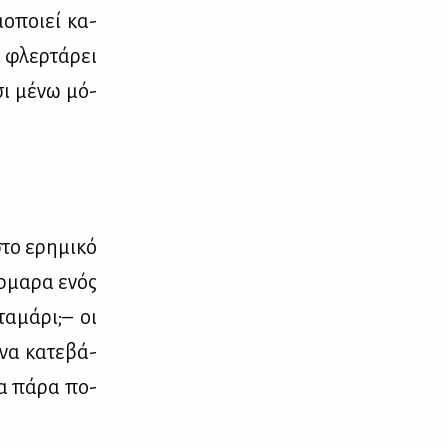
μο­ποιεί κα­
α φλερ­τά­ρει
σι μέ­νω μό­
το ερη­μι­κό
ρ­μα­ρα ενός
α­μά­ρι;– οι
να κα­τε­βά­
τα πά­ρα πο­