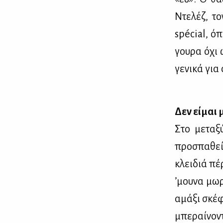
Ντε­λέζ, τ
spécial, όπ
γου­ρα όχι 
γε­νι­κά 
Δεν εί­μαι 
Στο με­τα­ξ
προ­σπα­θεί
κλει­διά πέ­
’μου­να μω­
αμά­ξι σκέ­φ
μπε­ραί­νο­ν