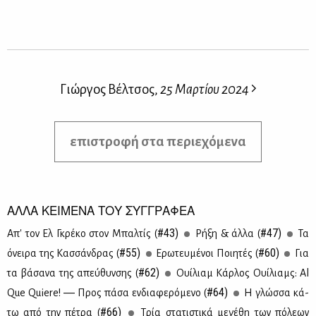
Γιώργος Βέλτσος,
25 Μαρτίου 2024
επιστροφή στα περιεχόμενα
ΑΛΛΑ ΚΕΙΜΕΝΑ ΤΟΥ ΣΥΓΓΡΑΦΕΑ
#43)
#47)
Απ' τον Ελ Γκρέ­κο στον Μπαλ­τίς (
Ρή­ξη & άλ­λα (
Τα
#55)
#60)
όνει­ρα της Κασ­σάν­δρας (
Ερω­τευ­μέ­νοι Ποι­η­τές (
Για
#62)
τα βά­σα­να της απεύ­θυν­σης (
Ουί­λιαμ Κάρ­λος Ουί­λιαμς: Al
#64)
Que Quiere! ― Προς πά­σα εν­δια­φε­ρό­με­νο (
Η γλώσ­σα κά­
#66)
τω από την πέ­τρα (
Tρία στα­τι­στι­κά με­γέ­θη των πό­λε­ων