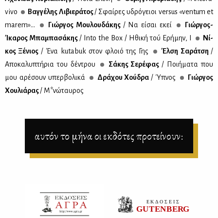
vivo
Βαγ­γέ­λης Λι­βιε­ρά­τος
/ Σφαί­ρες υδρό­γειοι versus «ventum et
marem»...
Γιώρ­γος Μου­λου­δά­κης
/ Να εί­σαι εκεί
Γιώρ­γος-
Ίκα­ρος Μπα­μπα­σά­κης
/ Into the Box / Ηθι­κή τού Ερή­μην, Ι
Νί­
κος Ξέ­νιος
/ Ένα kutabuk στον φλοιό της Γης
Έλ­ση Σα­ρά­τση
/
Απο­κα­λυ­πτή­ρια του δέ­ντρου
Σά­κης Σε­ρέ­φας
/ Ποι­ή­μα­τα που
μου αρέ­σουν υπερ­βο­λι­κά
Δρά­χου Χού­δρα
/ Ύπνος
Γιώρ­γος
Χου­λιά­ρας
/ Μ*νώ­ταυ­ρος
αυτόν το μήνα οι εκδότες προτείνουν: