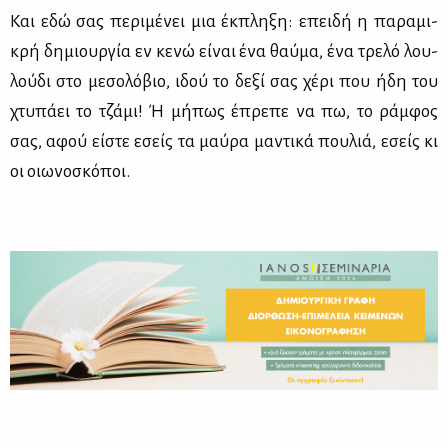
Και εδώ σας πε­ρι­μέ­νει μια έκ­πλη­ξη: επει­δή η πα­ρα­μι­
κρή δη­μιουρ­γία εν κε­νώ εί­ναι ένα θαύ­μα, ένα τρε­λό λου­
λού­δι στο με­σο­λό­βιο, ιδού το δε­ξί σας χέ­ρι που ήδη του
χτυ­πά­ει το τζά­μι! Ή μή­πως έπρε­πε να πω, το ράμ­φος
σας, αφού εί­στε εσείς τα μαύ­ρα μα­ντι­κά που­λιά, εσείς κι
οι οιω­νο­σκό­ποι.