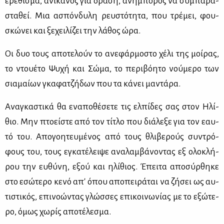
ερέ­θι­σμα, ανί­κα­νος για δρά­ση, ανή­μπο­ρος να συ­μπα­ρα­
στα­θεί. Μια ασπόν­δυ­λη ρευ­στό­τη­τα, που τρέ­μει, φου­
σκώ­νει και ξε­χει­λί­ζει την λά­θος ώρα.
Οι δυο τους απο­τε­λούν το ανε­φάρ­μο­στο χέ­λι της μοί­ρας,
το ντου­έ­το Ψυ­χή και Σώ­μα, το πε­ρι­βό­η­το νού­με­ρο των
σια­μαί­ων γκα­φα­τζή­δων που τα κά­νει μα­ντά­ρα.
Ανα­γκα­στι­κά θα ενα­πο­θέ­σε­τε τις ελ­πί­δες σας στον Ηλί­
θιο. Μην πτο­εί­στε από τον τί­τλο που διά­λε­ξε για τον εαυ­
τό του. Απο­γοη­τευ­μέ­νος από τους θλι­βε­ρούς συ­ντρό­
φους του, τους εγκα­τέ­λει­ψε ανα­λαμ­βά­νο­ντας εξ ολο­κλή­
ρου την ευ­θύ­νη, εξού και ηλί­θιος. Έπει­τα απο­σύρ­θη­κε
στο εσώ­τε­ρο κε­νό απ' όπου απο­πει­ρά­ται να ζή­σει ως αυ­
τι­στι­κός, επι­νο­ώ­ντας γλώσ­σες επι­κοι­νω­νί­ας με το εξώ­τε­
ρο, όμως χω­ρίς απο­τέ­λε­σμα.