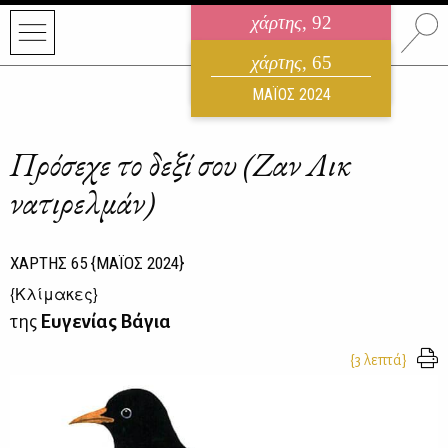
χάρτης
, 92
ηλεκτρονικό περιοδικό
χάρτης
, 65
ΑΥΓΟΥΣΤΟΣ 2026
ΜΑΪΟΣ 2024
Πρόσεχε το δεξί σου (Ζαν Λικ
νατιρελμάν)
ΧΑΡΤΗΣ
65
{ΜΑΪΟΣ 2024}
{
Κλίμακες
}
της
Ευγενίας Βάγια
{3 λεπτά}