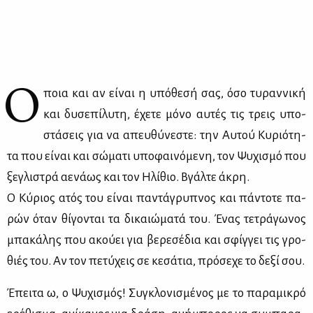
Ό
ποια και αν εί­ναι η υπό­θε­σή σας, όσο τυ­ραν­νι­κή
και δυ­σε­πί­λυ­τη, έχε­τε μό­νο αυ­τές τις τρεις υπο­
στά­σεις για να απευ­θύ­νε­στε: την Αυ­τού Κυ­ριό­τη­
τα που εί­ναι και σώ­μα­τι υπο­φαι­νό­με­νη, τον Ψυ­χι­σμό που
ξε­γλι­στρά αε­νά­ως και τον Ηλί­θιο. Βγάλ­τε άκρη.
Ο Κύ­ριος ατός του εί­ναι πα­ντά­γρυ­πνος και πά­ντο­τε πα­
ρών όταν θί­γο­νται τα δι­καιώ­μα­τά του. Ένας τε­τρά­γω­νος
μπα­κά­λης που ακού­ει για βε­ρε­σέ­δια και σφίγ­γει τις γρο­
θιές του. Αν τον πε­τύ­χεις σε κε­σά­τια, πρό­σε­χε το δε­ξί σου.
Έπει­τα ω, ο Ψυ­χι­σμός! Συ­γκλο­νι­σμέ­νος με το πα­ρα­μι­κρό