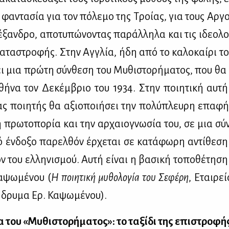
 φα­ντα­σία για τον πό­λε­μο της Τροί­ας, για τους Αρ­γο
­ξαν­δρο, απο­τυ­πώ­νο­ντας πα­ράλ­λη­λα και τις ιδε­ο­λο­
α­τα­στρο­φής. Στην Αγ­γλία, ήδη από το κα­λο­καί­ρι το
σει μια πρώ­τη σύν­θε­ση του Μυ­θι­στο­ρή­μα­τος, που θα
ή­να τον Δε­κέμ­βριο του 1934. Στην ποι­η­τι­κή αυ­τή
τας ποι­η­τής θα αξιο­ποι­ή­σει την πο­λύ­πλευ­ρη επα­φ
ή πρω­το­πο­ρία και την αρ­χαιο­γνω­σία του, σε μια σύ
κό έν­δο­ξο πα­ρελ­θόν έρ­χε­ται σε κα­τά­φω­ρη αντί­θε­
 του ελ­λη­νι­σμού. Αυ­τή εί­ναι η βα­σι­κή το­πο­θέ­τη­σ
α­ψω­μέ­νου (
Η ποι­η­τι­κή μυ­θο­λο­γία του Σε­φέ­ρη
, Εται­ρε
δρυ­μα Ερ. Κα­ψω­μέ­νου).
α του «Μυ­θι­στο­ρή­μα­τος»: το τα­ξί­δι της επι­στρο­φή