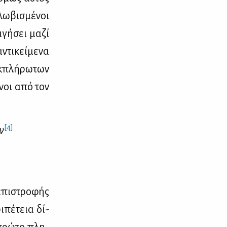
λω­βι­σμέ­νοι
­γή­σει μα­ζί
τι­κεί­με­να
­πλή­ρω­των
ε­νοι από τον
[4]
υν
 επι­στρο­φής
­πέ­τεια δί­