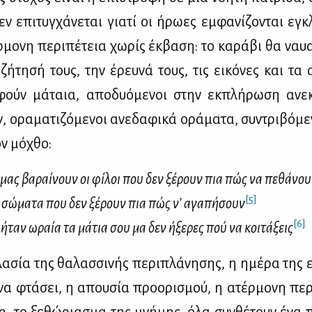
ν επι­τυγ­χά­νε­ται για­τί οι ήρω­ες εμ­φα­νί­ζο­νται εγκ
μο­νη πε­ρι­πέ­τεια χω­ρίς έκ­βα­ση: το κα­ρά­βι θα ναυα
ζή­τη­σή τους, την έρευ­νά τους, τις ει­κό­νες και τα αν
φούν μά­ταια, απο­δυό­με­νοι στην εκ­πλή­ρω­ση ανεκ
, ορα­μα­τι­ζό­με­νοι ανε­δα­φι­κά ορά­μα­τα, συ­ντρι­βό­μ
ον μό­χθο:
 μας βα­ραί­νουν οι φί­λοι που δεν ξέ­ρουν πια πώς να πε­θά­νο
[5]
 σώ­μα­τα που δεν ξέ­ρουν πια πώς ν’ αγα­πή­σουν
[6]
 ήταν ωραία τα μά­τια σου μα δεν ήξε­ρες πού να κοι­τά­ξεις
λα­σία της θα­λασ­σι­νής πε­ρι­πλά­νη­σης, η ημέ­ρα της
να φτά­σει, η απου­σία προ­ο­ρι­σμού, η ατέρ­μο­νη πε­ρι