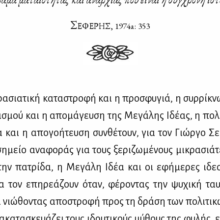
Σ
ΕΦΕ­ΡΗΣ, 1974a: 353
ρα­σια­τι­κή κα­τα­στρο­φή και η προ­σφυ­γιά, η συρ­ρί­κ
ι­σμού και η απο­μά­γευ­ση της Με­γά­λης Ιδέ­ας, η πο­λ
 και η απο­γο­ή­τευ­ση συν­θέ­τουν, για τον Γιώρ­γο Σε
η­μείο ανα­φο­ράς για τους ξε­ρι­ζω­μέ­νους μι­κρα­σιά­τ
την πα­τρί­δα, η Με­γά­λη Ιδέα και οι εφή­με­ρες ιδε­ο­
να τον επη­ρε­ά­ζουν όταν, φέ­ρο­ντας την ψυ­χι­κή ταυ­
ι νιώ­θο­ντας απο­στρο­φή προς τη δρά­ση των πο­λι­τι­
­κα­τα­σκευά­ζει τους ιδρυ­τι­κούς μύ­θους της φυ­λής, 