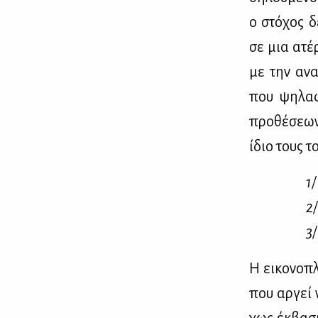
ο στό­χος δε
σε μια ατέρ­
με την ανα­
που ψη­λα­
προ­θέ­σε­ων
ίδιο τους τ
1/
2/
3/
Η ει­κο­νο­π
που αρ­γεί 