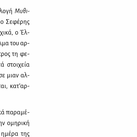
­λο­γή
Μυ­θι­
 ο Σε­φέ­ρης
­χι­κά, ο Έλ­
αλ­μα του αρ­
 προς τη φε­
τά στοι­χεία
ς σε μιαν αλ­
αι, κα­τ’αρ­
­κά πα­ρα­μέ­
ην ομη­ρι­κή
η ημέ­ρα της