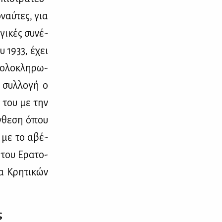
­ναύ­τες, για
γι­κές συ­νέ­
υ 1933, έχει
 ολο­κλη­ρω­
 συλ­λο­γή ο
ή του με την
ν­θε­ση όπου
ση με το αβέ­
η του Ερα­το­
ία Κρη­τι­κών
ς