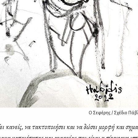
Ο Σεφέρης / Σχέδιο
Πάβλ
ει κα­νείς, να τα­κτο­ποι­ή­σει και να δώ­σει μορ­φή και ση­μ
ρα­μα μα­ταιό­τη­τας και αναρ­χί­ας που εί­ναι η σύγ­χρο­νη ισ