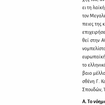
ει τη λαϊ­κή
τον Με­γα­λέ
πειες της κ
επι­χει­ρή­
θεί στην Αθ
νο­μπε­λί­σ
ευ­ρω­παϊ­κ
το ελ­λη­νι­
βαιο μέλ­λον
σθέ­νη Γ. Κ
Σπου­δών, Ί
Α.
Το
νό­η­μ