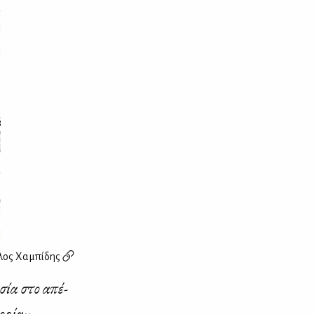
ος Χαμπίδης
α­σία στο απέ­
το­ρία»