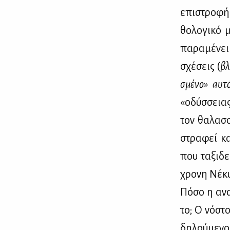
επι­στρο­φή
θο­λο­γι­κό
πα­ρα­μέ­νει
σχέ­σεις (
βλ
σμέ­νο» αυ­τ
«οδύσ­σειας»
τον θα­λασ­
στρα­φεί κα
που τα­ξι­δ
χρο­νη Νέ­κυ
Πό­σο η ανα­
το; Ο νό­στο
δη­λού­με­ν