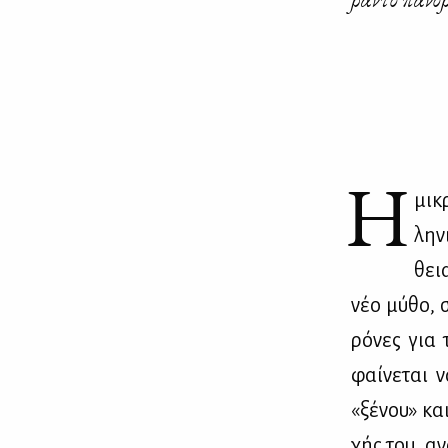
H
μι­κ
λη­ν
θεια
νέο μύ­θο, σ
ρό­νες για 
φαί­νε­ται 
«ξέ­νου» κα
χής του, ανα