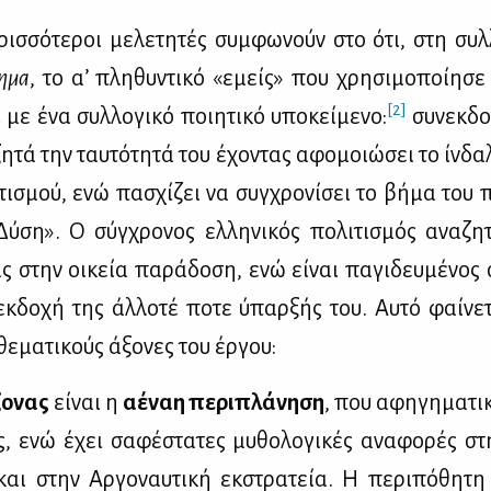
­ρισ­σό­τε­ροι με­λε­τη­τές συμ­φω­νούν στο ότι, στη συλ
η­μα
, το α’ πλη­θυ­ντι­κό «εμείς» που χρη­σι­μο­ποί­η­σε
[2]
ί με ένα συλ­λο­γι­κό ποι­η­τι­κό υπο­κεί­με­νο:
συ­νεκ­δο
η­τά την ταυ­τό­τη­τά του έχο­ντας αφο­μοιώ­σει το ίν­δ
ι­τι­σμού, ενώ πα­σχί­ζει να συγ­χρο­νί­σει το βή­μα του
Δύ­ση». Ο σύγ­χρο­νος ελ­λη­νι­κός πο­λι­τι­σμός ανα­ζη­
ας στην οι­κεία πα­ρά­δο­ση, ενώ εί­ναι πα­γι­δευ­μέ­νο
εκ­δο­χή της άλ­λο­τέ πο­τε ύπαρ­ξής του. Αυ­τό φαί­νε­τ
ε­μα­τι­κούς άξο­νες του έρ­γου:
ο­νας
εί­ναι η
αέ­ναη πε­ρι­πλά­νη­ση
, που αφη­γη­μα­τι
, ενώ έχει σα­φέ­στα­τες μυ­θο­λο­γι­κές ανα­φο­ρές στ
αι στην Αρ­γο­ναυ­τι­κή εκ­στρα­τεία. Η πε­ρι­πό­θη­τ