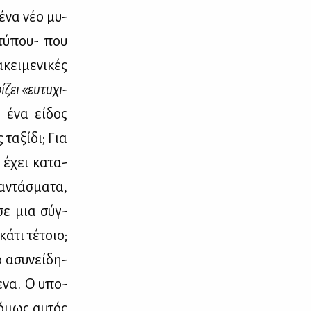
ί ένα νέο μυ­
­τύ­που- που
κει­με­νι­κές
­ζει «ευ­τυ­χι­
α ένα εί­δος
τα­ξί­δι; Για
 έχει κα­τα­
­ντά­σμα­τα,
 σε μια σύγ­
ά­τι τέ­τοιο;
ό ασυ­νεί­δη­
με­να. Ο υπο­
 όμως αυ­τός