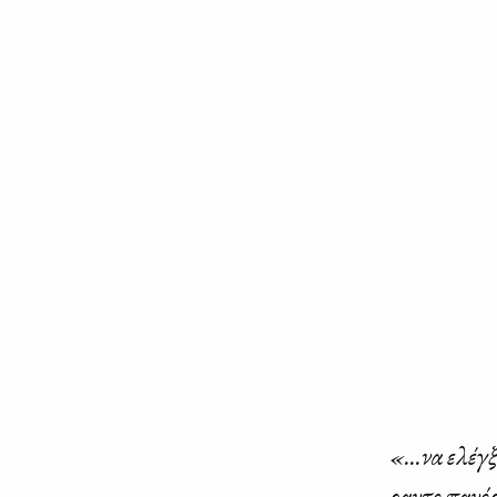
«...να ελέγ­ξ
ρα­ντο πα­νό­