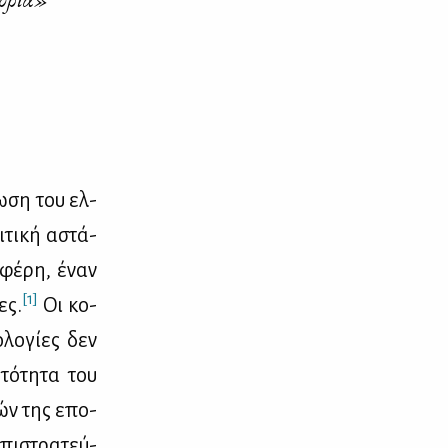
νω­ση του ελ­
ι­τι­κή αστά­
­φέ­ρη, έναν
[1]
ες.
Οι κο­
λο­γί­ες δεν
τό­τη­τα του
κών της επο­
επι­στρα­τεύ­