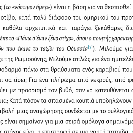
ς (
το «νό­στι­μον ήμαρ»
) εί­ναι η βά­ση για να θε­σπι­σθε
 μο­τί­βο, κα­τά πο­λύ διά­φο­ρο του ομη­ρι­κού του προ
 κα­θό­λα αρ­χε­τυ­πι­κό και πα­ρά­γει ξε­κά­θα­ρες δια­
έ­πε το «Πά­νω σ’έ­ναν ξέ­νο στί­χο», όπου ο ποι­η­τής χα­ρα­κτη­ρί
[3]
όν που έκα­νε το τα­ξί­δι του Οδυσ­σέα
). Μι­λού­με γι
 της Ρω­μιο­σύ­νης; Μι­λού­με απλώς για ένα ημι­τε­λές 
σο­δαρ­μό πά­νω στα θραύ­σμα­τα ενός κα­ρα­βιού που
ι σα­πί­σει; Για ένα πλή­ρω­μα από νε­κρούς, από φα
εύ­ει με προ­ο­ρι­σμό τον βυ­θό, σαν να κα­τευ­θύ­νε­ται
ια; Κα­τά πό­σον τα σπα­σμέ­να κου­πιά υπο­δη­λώ­νουν κ
βο­λή μιας ανα­χώ­ρη­σης συν­δέ­ε­ται με το συλ­λο­γι­κ
ς εί­ναι ση­μαί­νον για μια σει­ρά ομό­λο­γα ση­μαι­νό­
ος στό­χος εί­ναι η επι­στρο­φή σε μια νοη­τή πα­τρί­δα,