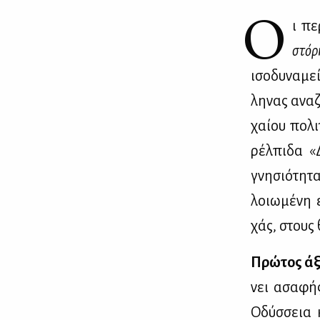
Ο
ι πε
στό­ρ
ισο­δυ­να­με
λη­νας ανα­ζ
χαί­ου πο­λ
ρέλ­πι­δα «
γνη­σιό­τη­τ
λοιω­μέ­νη 
χάς, στους θ
Πρώ­τος άξ
νει ασα­φής
Οδύσ­σεια κ