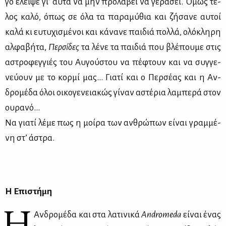
γο έλει­ψε γι’ αυ­τά να μην προ­λά­βει να γε­ρά­σει. Όμως τέ­
λος κα­λό, όπως σε όλα τα πα­ρα­μύ­θια και ζή­σα­νε αυ­τοί
κα­λά κι ευ­τυ­χι­σμέ­νοι και κά­να­νε παι­διά πολ­λά, ολό­κλη­ρη
αλ­φα­βή­τα,
Περ­σί­δες
τα λέ­νε τα παι­διά που βλέ­που­με στις
αστρο­φεγ­γιές του Αυ­γού­στου να πέ­φτουν και να συγ­γε­
νεύ­ουν με το κορ­μί μας… Για­τί και ο Περ­σέ­ας και η Αν­
δρο­μέ­δα όλοι οι­κο­γε­νεια­κώς γί­ναν αστέ­ρια λα­μπε­ρά στον
ου­ρα­νό…
Να για­τί λέ­με πως η μοί­ρα των αν­θρώ­πων εί­ναι γραμ­μέ­
νη στ’ άστρα.
Η Επι­στή­μη
Η
Αν­δρο­μέ­δα και στα λα­τι­νι­κά
Andromeda
εί­ναι ένας