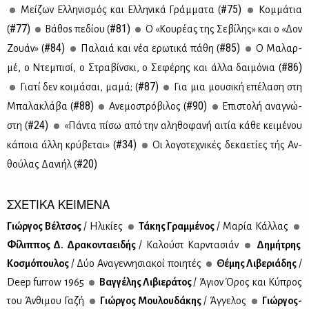
#75)
Μεί­ζων Ελ­λη­νι­σμός και Ελ­λη­νι­κά Γράμ­μα­τα (
Κομ­μά­τια
#77)
#81)
(
Βά­θοs πε­δί­ου (
Ο «Κου­ρέ­ας της Σε­βί­λης» και ο «Δον
#84)
#85)
Ζουάν» (
Πα­λαιά και νέα ερω­τι­κά πά­θη (
Ο Μα­λαρ­
#86)
μέ, ο Ντε­μπι­σί, ο Στρα­βίν­σκι, ο Σε­φέ­ρης και άλ­λα δαι­μό­νια (
#87)
Για­τί δεν κοι­μά­σαι, μα­μά; (
Για μια μου­σι­κή επέ­λα­ση στη
#88)
#90)
Μπα­λα­κλά­βα (
Ανε­μο­στρό­βι­λος (
Επι­στο­λή ανα­γνώ­
#24)
στη (
«Πά­ντα πί­σω από την αλη­θο­φα­νή αι­τία κά­θε κει­μέ­νου
#34)
κά­ποια άλ­λη κρύ­βε­ται» (
Οι λο­γο­τε­χνι­κές δε­κα­ε­τί­ες τής Αν­
#20)
θού­λας Δα­νι­ήλ (
ΣΧΕΤΙΚΑ ΚΕΙΜΕΝΑ
Γιώρ­γος Βέλ­τσος
/ Ηλι­κί­ες
Τά­κης Γραμ­μέ­νος
/ Μα­ρία Κάλ­λας
Φί­λιπ­πος Δ. Δρα­κο­ντα­ει­δής
/ Κα­λούστ Καρ­ντα­σιάν
Δη­μή­τρης
Κο­σμό­που­λος
/ Δύο Ανα­γεν­νη­σια­κοί ποι­η­τές
Θέ­μης Λι­βε­ριά­δης
/
Deep furrow 1965
Βαγ­γέ­λης Λι­βιε­ρά­τος
/ Άγιον Όρος και Κύ­προς
του Άν­θι­μου Γα­ζή
Γιώρ­γος Μου­λου­δά­κης
/ Άγ­γε­λος
Γιώρ­γος-