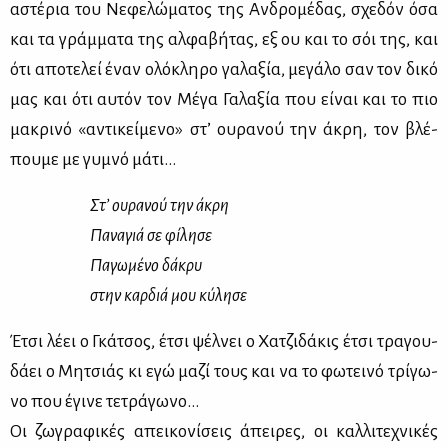
αστέ­ρια του Νε­φε­λώ­μα­τος της Αν­δρο­μέ­δας, σχε­δόν όσα
και τα γράμ­μα­τα της αλ­φα­βή­τας, εξ ου και το σόι της, και
ότι απο­τε­λεί έναν ολό­κλη­ρο γα­λα­ξία, με­γά­λο σαν τον δι­κό
μας και ότι αυ­τόν τον Μέ­γα Γα­λα­ξία που εί­ναι και το πιο
μα­κρι­νό «αντι­κεί­με­νο» στ’ ου­ρα­νού την άκρη, τον βλέ­
που­με με γυ­μνό μά­τι…
Στ’ ου­ρα­νού την άκρη
Πα­να­γιά σε φί­λη­σε
Πα­γω­μέ­νο δά­κρυ
στην καρ­διά μου κύ­λη­σε
Έτσι λέ­ει ο Γκά­τσος, έτσι ψέλ­νει ο Χα­τζι­δά­κις έτσι τρα­γου­
δά­ει ο Μη­τσιάς κι εγώ μα­ζί τους και να το φω­τει­νό τρί­γω­
νο που έγι­νε τε­τρά­γω­νο…
Οι ζω­γρα­φι­κές απει­κο­νί­σεις άπει­ρες, οι καλ­λι­τε­χνι­κές