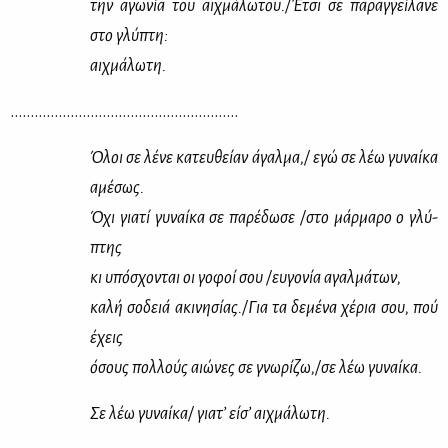
την αγω­νία του αιχ­μά­λω­του./Έτσι σε πα­ραγ­γεί­λα­νε
στο γλύ­πτη:
αιχ­μά­λω­τη.
…………………………………………………
Όλοι σε λέ­νε κα­τευ­θεί­αν άγαλ­μα,/ εγώ σε λέω γυ­ναί­κα
αμέ­σως.
Όχι για­τί γυ­ναί­κα σε πα­ρέ­δω­σε /στο μάρ­μα­ρο ο γλύ­
πτης
κι υπό­σχο­νται οι γο­φοί σου /ευ­γο­νία αγαλ­μά­των,
κα­λή σο­δειά ακι­νη­σί­ας./Για τα δε­μέ­να χέ­ρια σου, πού
έχεις
όσους πολ­λούς αιώ­νες σε γνω­ρί­ζω,/σε λέω γυ­ναί­κα.
Σε λέω γυ­ναί­κα/ για­τ’ εί­σ’ αιχ­μά­λω­τη.