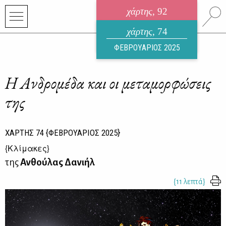
χάρτης
, 92
ηλεκτρονικό περιοδικό
χάρτης
, 74
ΑΥΓΟΥΣΤΟΣ 2026
ΦΕΒΡΟΥΑΡΙΟΣ 2025
Η Ανδρομέδα και οι μεταμορφώσεις
της
ΧΑΡΤΗΣ
74
{ΦΕΒΡΟΥΑΡΙΟΣ 2025}
{
Κλίμακες
}
της
Ανθούλας Δανιήλ
{11 λεπτά}