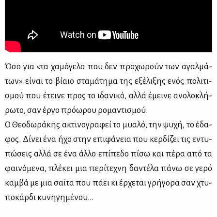
Όσο για «τα χα­μό­γε­λα που δεν προ­χω­ρούν των αγαλ­μά­
των» εί­ναι το βί­αιο στα­μά­τη­μα της εξέ­λι­ξης ενός πο­λι­τι­
σμού που έτει­νε προς το ιδα­νι­κό, αλ­λά έμει­νε ανο­λο­κλή­
ρω­το, σαν έρ­γο πρό­ω­ρου ρο­μα­ντι­σμού.
Ο Θε­ο­δω­ρά­κης ακτι­νο­γρα­φεί το μυα­λό, την ψυ­χή, το έδα­
φος. Δί­νει ένα ήχο στην επι­φά­νεια που κερ­δί­ζει τις εντυ­
πώ­σεις αλ­λά σε ένα άλ­λο επί­πε­δο πί­σω και πέ­ρα από τα
φαι­νό­με­να, πλέ­κει μια πε­ρί­τε­χνη δα­ντέ­λα πά­νω σε γε­ρό
καμ­βά με μια σα­ΐ­τα που πά­ει κι έρ­χε­ται γρή­γο­ρα σαν χτυ­
πο­κάρ­δι κυ­νη­γη­μέ­νου…