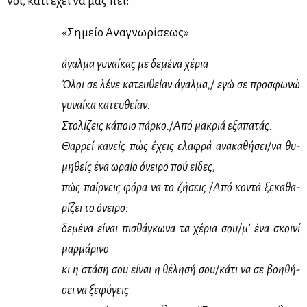
νοι, κά­τι έχει να μας πει:
«Ση­μείο Ανα­γνω­ρί­σε­ως»
άγαλ­μα γυ­ναί­κας με δε­μέ­να χέ­ρια
Όλοι σε λέ­νε κα­τευ­θεί­αν άγαλ­μα,/ εγώ σε προ­σφω­νώ
γυ­ναί­κα κα­τευ­θεί­αν.
Στο­λί­ζεις κά­ποιο πάρ­κο./Από μα­κριά εξα­πα­τάς.
Θαρ­ρεί κα­νείς πώς έχεις ελα­φρά ανα­κα­θή­σει/να θυ­
μη­θείς ένα ωραίο όνει­ρο πού εί­δες,
πώς παίρ­νεις φό­ρα να το ζή­σεις./Από κο­ντά ξε­κα­θα­
ρί­ζει το όνει­ρο:
δε­μέ­να εί­ναι πι­σθά­γκω­να τα χέ­ρια σου/μ’ ένα σκοι­νί
μαρ­μά­ρι­νο
κι η στά­ση σου εί­ναι η θέ­λη­σή σου/κά­τι να σε βοη­θή­
σει να ξε­φύ­γεις