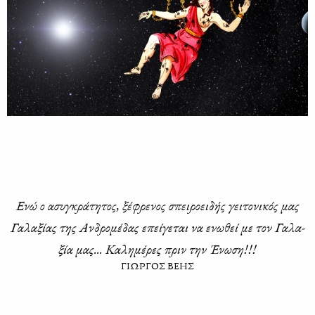
Ενώ ο ασυ­γκρά­τη­τος, ξέ­φρε­νος σπει­ροει­δής γει­το­νι­κός μας
Γα­λα­ξί­ας της Αν­δρο­μέ­δας επεί­γε­ται να ενω­θεί με τον Γα­λα­
ξία μας... Κα­λη­μέ­ρες πριν την Ένω­ση!!!
ΓΙΩΡΓΟΣ ΒΕΗΣ