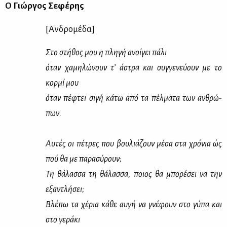
Ο Γιώρ­γος Σε­φέ­ρης
[Αν­δρο­μέ­δα]
Στο στή­θος μου η πλη­γή ανοί­γει πά­λι
όταν χα­μη­λώ­νουν τ’ άστρα και συγ­γε­νεύ­ουν με το
κορ­μί μου
όταν πέ­φτει σι­γή κά­τω από τα πέλ­μα­τα των αν­θρώ­
πων.
Αυ­τές οι πέ­τρες που βου­λιά­ζουν μέ­σα στα χρό­νια ώς
πού θα με πα­ρα­σύ­ρουν;
Τη θά­λασ­σα τη θά­λασ­σα, ποιος θα μπο­ρέ­σει να την
εξα­ντλή­σει;
Βλέ­πω τα χέ­ρια κά­θε αυ­γή να γνέ­φουν στο γύ­πα και
στο γε­ρά­κι