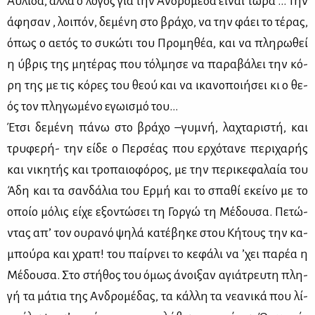
Αυ­λί­δα, αλ­λά ο λό­γος για την Αν­δρο­μέ­δα εί­ναι τώ­ρα … Την
άφη­σαν , λοι­πόν, δε­μέ­νη στο βρά­χο, να την φά­ει το τέ­ρας,
όπως ο αε­τός το συ­κώ­τι του Προ­μη­θέα, και να πλη­ρω­θεί
η ύβρις της μη­τέ­ρας που τόλ­μη­σε να πα­ρα­βά­λει την κό­
ρη της με τις κό­ρες του θε­ού και να ικα­νο­ποι­ή­σει κι ο θε­
ός τον πλη­γω­μέ­νο εγω­ι­σμό του…
Έτσι δε­μέ­νη πά­νω στο βρά­χο –γυ­μνή, λα­χτα­ρι­στή, και
τρυ­φε­ρή- την εί­δε ο Περ­σέ­ας που ερ­χό­τα­νε πε­ρι­χα­ρής
και νι­κη­τής και τρο­παιο­φό­ρος, με την πε­ρι­κε­φα­λαία του
Άδη και τα σαν­δά­λια του Ερ­μή και το σπα­θί εκεί­νο με το
οποίο μό­λις εί­χε εξο­ντώ­σει τη Γορ­γώ τη Μέ­δου­σα. Πε­τώ­
ντας απ’ τον ου­ρα­νό ψη­λά κα­τέ­βη­κε στου Κή­τους την κα­
μπού­ρα και χραπ! του παίρ­νει το κε­φά­λι να ’χει πα­ρέα η
Μέ­δου­σα. Στο στή­θος του όμως άνοι­ξαν αγιά­τρευ­τη πλη­
γή τα μά­τια της Αν­δρο­μέ­δας, τα κάλ­λη τα νε­α­νι­κά που λί­