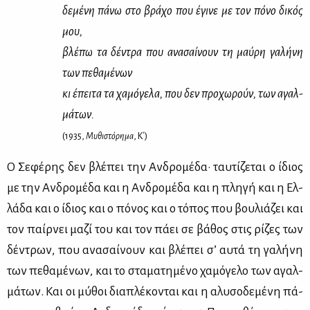
δε­μέ­νη πά­νω στο βρά­χο που έγι­νε με τον πό­νο δι­κός
μου,
βλέ­πω τα δέ­ντρα που ανα­σαί­νουν τη μαύ­ρη γα­λή­νη
των πε­θα­μέ­νων
κι έπει­τα τα χα­μό­γε­λα, που δεν προ­χω­ρούν, των αγαλ­
μά­των.
(1935,
Μυ­θι­στό­ρη­μα
, Κ΄)
Ο Σε­φέ­ρης δεν βλέ­πει την Αν­δρο­μέ­δα· ταυ­τί­ζε­ται ο ίδιος
με την Αν­δρο­μέ­δα και η Αν­δρο­μέ­δα και η πλη­γή και η Ελ­
λά­δα και ο ίδιος και ο πό­νος και ο τό­πος που βου­λιά­ζει και
τον παίρ­νει μα­ζί του και τον πά­ει σε βά­θος στις ρί­ζες των
δέ­ντρων, που ανα­σαί­νουν και βλέ­πει σ’ αυ­τά τη γα­λή­νη
των πε­θα­μέ­νων, και το στα­μα­τη­μέ­νο χα­μό­γε­λο των αγαλ­
μά­των. Και οι μύ­θοι δια­πλέ­κο­νται και η αλυ­σο­δε­μέ­νη πά­