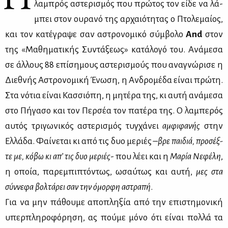
λα­μπρός αστε­ρι­σμός που πρώ­τος τον εί­δε να λά­
μπει στον ου­ρα­νό της αρ­χαιό­τη­τας ο Πτο­λε­μαί­ος,
και τον κα­τέ­γρα­ψε σαν αστρο­νο­μι­κό σύμ­βο­λο
And
στον
της «Μα­θη­μα­τι­κής Συ­ντά­ξε­ως» κα­τά­λο­γό του. Ανά­με­σα
σε άλ­λους 88 επί­ση­μους αστε­ρι­σμούς που ανα­γνώ­ρι­σε η
Διε­θνής Αστρο­νο­μι­κή Ένω­ση, η Αν­δρο­μέ­δα εί­ναι πρώ­τη.
Στα νό­τια εί­ναι Κασ­σιό­πη, η μη­τέ­ρα της, κι αυ­τή ανά­με­σα
στο Πή­γα­σο και τον Περ­σέα τον πα­τέ­ρα της. Ο λα­μπε­ρός
αυ­τός τρι­γω­νι­κός αστε­ρι­σμός τυγ­χά­νει
αμ­φι­φα­νής
στην
Ελ­λά­δα. Φαί­νε­ται κι από τις δυο με­ριές –
βρε παι­διά, προ­σέξ­
τε με, κό­βω κι απ’ τις δυο με­ριές
- που λέ­ει και η
Μα­ρία Νε­φέ­λη
,
η οποία, πα­ρε­μπι­πτό­ντως, ωσαύ­τως και αυ­τή,
μες στα
σύν­νε­φα βολ­τά­ρει σαν την όμορ­φη αστρα­πή
.
Για να μην πά­θου­με απο­πλη­ξία από την επι­στη­μο­νι­κή
υπερ­πλη­ρο­φό­ρη­ση, ας πού­με μό­νο ότι εί­ναι πολ­λά τα