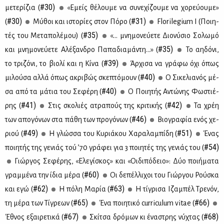
#30)
με­τε­ρί­ζια (
«Εμείς θέ­λου­με να συ­νε­χί­ζου­με να χο­ρεύ­ου­με»
#30)
#31)
(
Μύ­θοι και ιστο­ρί­ες στον Πό­ρο (
Florilegium I (Ποι­η­
#35)
τές του Με­τα­πο­λέ­μου) (
«… μνη­μο­νεύ­ε­τε Διο­νύ­σιο Σο­λω­μό
#35)
και μνη­μο­νεύ­ε­τε Αλέ­ξαν­δρο Πα­πα­δια­μά­ντη…» (
Το αη­δό­νι,
#39)
το τρι­ζό­νι, το βιο­λί και η Κί­να (
Άρ­χι­σα να γρά­φω όχι όπως
#40)
μι­λού­σα αλ­λά όπως ακρι­βώς σκε­πτό­μουν (
Ο Σι­κε­λια­νός μέ­
#40)
σα από τα μά­τια του Σε­φέ­ρη (
Ο Ποι­η­τής Αντώ­νης Φω­στιέ­
#41)
#42)
ρης (
Στις σκο­λιές ατρα­πούς της κρι­τι­κής (
Τα χρέη
#46)
των απο­γό­νων στα πά­θη των προ­γό­νων (
Βιο­γρα­φία ενός χε­
#49)
#51)
ριού (
Η γλώσ­σα του Κυ­ριά­κου Χα­ρα­λα­μπί­δη (
Ένας
#54)
ποι­η­τής της γε­νιάς τού ’70 γρά­φει για 3 ποι­η­τές της γε­νιάς του (
Γιώρ­γος Σε­φέ­ρης, «Ελε­γί­σκος» και «Οι­δι­πό­δειο»: Δύο ποι­ή­μα­τα
#60)
γραμ­μέ­να την ίδια μέ­ρα (
Οι δε­πέλ­λι­χοι του Γιώρ­γου Ρού­σκα
#62)
#63)
και εγώ (
Η πό­λη Μα­ρία (
Η τί­γρι­σα Ιζα­μπέλ Τρε­νόν,
#65)
#66)
τη μέ­ρα των Τί­γρε­ων (
Ένα ποι­η­τι­κό curriculum vitae (
#67)
#68)
Έθνος εξαι­ρε­τι­κά (
Σκί­τσα δρό­μων κι ένα­στρης νύ­χτας (