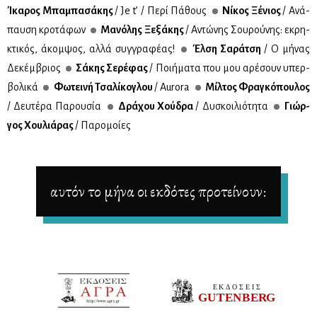
Ίκα­ρος Μπα­μπα­σά­κης
/ Je t’ / Πε­ρί Πά­θους
Νί­κος Ξέ­νιος
/ Ανά­
παυ­ση κρο­τά­φων
Μα­νό­λης Ξε­ξά­κης
/ Αντώ­νης Σου­ρού­νης: εκρη­
κτι­κός, άκομ­ψος, αλ­λά συγ­γρα­φέ­ας!
Έλ­ση Σα­ρά­τση
/ Ο μή­νας
Δε­κέμ­βριος
Σά­κης Σε­ρέ­φας
/ Ποι­ή­μα­τα που μου αρέ­σουν υπερ­
βο­λι­κά
Φω­τει­νή Τσα­λί­κο­γλου
/ Aurora
Μίλ­τος Φρα­γκό­που­λος
/ Δευ­τέ­ρα Πα­ρου­σία
Δρά­χου Χού­δρα
/ Δυ­σκοι­λιό­τη­τα
Γιώρ­
γος Χου­λιά­ρας
/ Πα­ρο­μοί­ες
αυτόν το μήνα οι εκδότες προτείνουν: