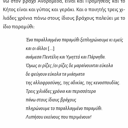
νω στον βρά­χο Αν­δρο­μέ­δα, εί­ναι και Προ­μη­θέ­ας και το
Κή­τος εί­ναι και γύ­πας και γε­ρά­κι. Και ο ποι­η­τής τρεις χι­
λιά­δες χρό­νια πά­νω στους ίδιους βρά­χους πα­λεύ­ει με το
ίδιο πα­ρα­μύ­θι:
Ένα πα­ραλ­λαγ­μέ­νο πα­ρα­μύ­θι ξε­πλη­ρώ­νου­με κι εμείς
και οι άλ­λοι
[...]
ανά­με­σα Πε­ντέ­λη και Υμητ­τό και Πάρ­νη­θα.
Όμως οι ρί­ζες /οι ρί­ζες δε μα­ραί­νου­νται εύ­κο­λα
δε φεύ­γουν εύ­κο­λα τα μιά­σμα­τα
της αλ­λο­φρο­σύ­νης, της αδι­κί­ας, της κε­νο­σπου­δί­ας.
Τρεις χι­λιά­δες χρό­νια και πε­ρισ­σό­τε­ρα
πά­νω στους ίδιους βρά­χους
πλη­ρώ­νου­με το πα­ραλ­λαγ­μέ­νο πα­ρα­μύ­θι.
Λυ­πή­σου εκεί­νους που πε­ρι­μέ­νουν!