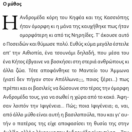
Ο μύ­θος
Η
Αν­δρο­μέ­δα κό­ρη του Κη­φέα και της Κασ­σιό­πης
ήταν όμορ­φη κι η μά­να της καυ­χή­θη­κε πως ήταν
ομορ­φό­τε­ρη κι από τις Νη­ρη­ί­δες. Τ’ άκου­σε αυ­τό
ο Πο­σει­δών και θύ­μω­σε πο­λύ. Ευ­θύς κύ­μα με­γά­λο έστει­λε
απ’ την Αι­θιο­πία, ένα τσου­νά­μι δη­λα­δή, που μέ­σα του
ένα Κή­τος έβγαι­νε να βο­σκή­σει στη στε­ριά αν­θρώ­πους κι
άλ­λα ζώα. Τό­τε απο­φάν­θη­κε το Μα­ντείο του Άμ­μω­να
(για­τί δεν πή­γαν στον Απόλ­λω­να;;;, ποιος ξέ­ρει…) πως
πρέ­πει και οι βα­σι­λείς να δώ­σου­νε στο τέ­ρας την όμορ­φη
Αν­δρο­μέ­δα τους, για να σω­θεί η χώ­ρα από το κα­κό. Άφη­
σαν λοι­πόν την Ιφι­γέ­νεια… Πώς; ποια Ιφι­γέ­νεια; α, ναι,
από άλ­λο μύ­θο εί­ναι αυ­τή η βα­σι­λο­πού­λα, που και γι’ αυ­
τήν ο πα­τέ­ρας της εί­χε απο­φα­σί­σει τη θυ­σία της στην