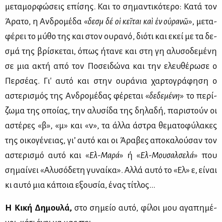
με­τα­μορ­φώ­σεις επί­σης. Και το ση­μα­ντι­κό­τε­ρο: Κα­τά τον
Άρα­το, η Αν­δρο­μέ­δα «
δε­σμὰ δέ οἱ κεῖται καὶ ἐν οὐρανῶ
», με­τα­
φέ­ρει το μύ­θο της και στον ου­ρα­νό, διό­τι και εκεί με τα δε­
σμά της βρί­σκε­ται, όπως ήτα­νε και στη γη αλυ­σο­δε­μέ­νη
σε μια ακτή από τον Πο­σει­δώ­να και την ελευ­θέ­ρω­σε ο
Περ­σέ­ας. Γι' αυ­τό και στην ου­ρά­νια χαρ­το­γρά­φη­ση ο
αστε­ρι­σμός της Αν­δρο­μέ­δας φέ­ρε­ται «
δε­δε­μέ­νη
» το πε­ρί­
ζω­μα της οποί­ας, την αλυ­σί­δα της δη­λα­δή, πα­ρι­στούν οι
αστέ­ρες «β», «μ» και «ν», τα άλ­λα άστρα θε­μα­το­φύ­λα­κες
της οι­κο­γέ­νειας, γι’ αυ­τό και οι Άρα­βες απο­κα­λού­σαν τον
αστε­ρι­σμό αυ­τό και «
Ελ-Μα­ρά
» ή «
Ελ-Μου­σαλ­σε­λά
» που
ση­μαί­νει «Αλυ­σό­δε­τη γυ­ναί­κα». Αλ­λά αυ­τό το «Ελ» ε, εί­ναι
κι αυ­τό μια κά­ποια εξου­σία, ένας τί­τλος…
Η Κι­κή Δη­μου­λά,
στο ση­μείο αυ­τό, φί­λοι μου αγα­πη­μέ­