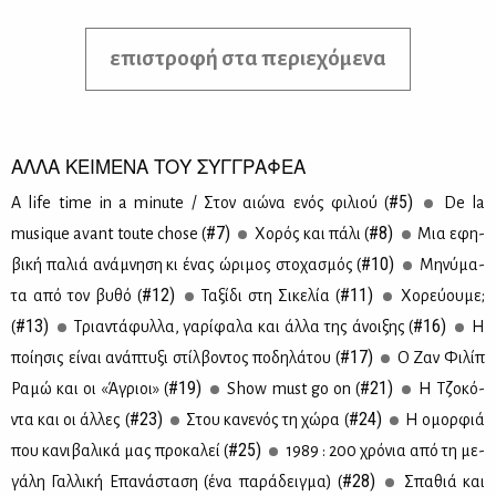
επιστροφή στα περιεχόμενα
ΑΛΛΑ ΚΕΙΜΕΝΑ ΤΟΥ ΣΥΓΓΡΑΦΕΑ
#5)
A life time in a minute / Στον αιώ­να ενός φι­λιού (
De la
#7)
#8)
musique avant toute chose (
Χο­ρός και πά­λι (
Μια εφη­
#10)
βι­κή πα­λιά ανά­μνη­ση κι ένας ώρι­μος στο­χα­σμός (
Μη­νύ­μα­
#12)
#11)
τα από τον βυ­θό (
Τα­ξί­δι στη Σι­κε­λία (
Χο­ρεύ­ου­με;
#13)
#16)
(
Τρια­ντά­φυλ­λα, γα­ρί­φα­λα και άλ­λα της άνοι­ξης (
Η
#17)
ποί­η­σις εί­ναι ανά­πτυ­ξι στίλ­βο­ντος πο­δη­λά­του (
O Ζαν Φι­λίπ
#19)
#21)
Ρα­μώ και οι «Άγριοι» (
Show must go on (
H Tζο­κό­
#23)
#24)
ντα και οι άλ­λες (
Στου κα­νε­νός τη χώ­ρα (
Η ομορ­φιά
#25)
που κα­νι­βα­λι­κά μας προ­κα­λεί (
1989 : 200 χρό­νια από τη με­
#28)
γά­λη Γαλ­λι­κή Επα­νά­στα­ση (ένα πα­ρά­δειγ­μα) (
Σπα­θιά και