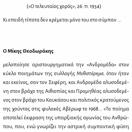
(«Ο τε­λευ­ταί­ος χο­ρός», 26. 11. 1934)
Κι επει­δή τί­πο­τα δεν κρέ­με­ται μό­νο του στο σύ­μπαν …
Ο Μί­κης Θε­ο­δω­ρά­κης
με­λο­ποί­η­σε αρι­στουρ­γη­μα­τι­κά την «Αν­δρο­μέ­δα» στον
κύ­κλο ποι­η­μά­των της συλ­λο­γής
Μυ­θι­στό­ρη­μα,
όταν ήταν
και εκεί­νος, σαν τον Σε­φέ­ρη, και Αν­δρο­μέ­δα αλυ­σο­δε­μέ­
νη στον βρά­χο της Αι­θιο­πί­ας και Προ­μη­θέ­ας αλυ­σο­δε­μέ­
νος στον βρά­χο του Καυ­κά­σου και πο­λι­τι­κός κρα­τού­με­νος
της χού­ντας στις φυ­λα­κές Αβέ­ρωφ το 1968… «Το ποί­η­μα
απο­τε­λεί έκ­φρα­ση της υπαρ­ξια­κής αγω­νί­ας του Αν­θρώ­
που, που, ενώ γνω­ρί­ζει την αστρι­κή συ­μπα­ντι­κή φύ­ση