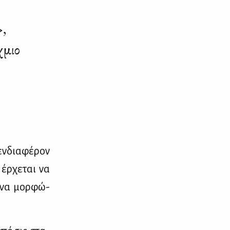
»,
χμιο
εν­δια­φέ­ρον
έρ­χε­ται να
: να μορ­φώ­