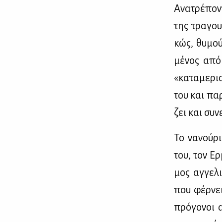
Ανα­τρέ­πο­
της τρα­γου
κώς, θυ­μού
μέ­νος από 
«κα­τα­με­ρ
του και πα­ρ
ζει και συ­νε
Το να­νού­ρ
του, τον Ερ
μος αγ­γε­λ
που φέρ­νει
πρό­γο­νοι 