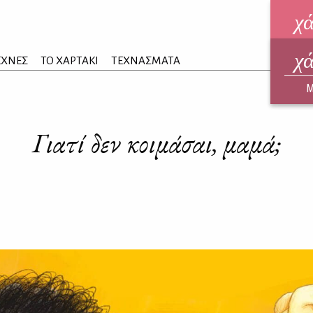
χ
χ
ηλεκ
ΕΧΝΕΣ
ΤΟ ΧΑΡΤΑΚΙ
ΤΕΧΝΑΣΜΑΤΑ
ΑΥΓ
Μ
Γιατί δεν κοιμάσαι, μαμά;