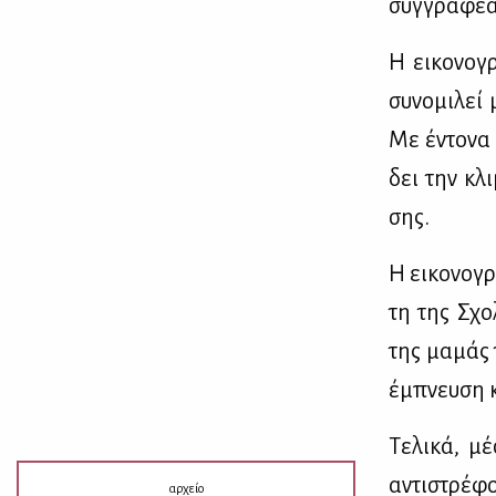
συγ­γρα­φέ­α
Η ει­κο­νο­
συ­νο­μι­λεί
Με έντο­να 
δει την κλι
σης.
Η ει­κο­νο­γ
τη της Σχο­
της μα­μάς 
έμπνευ­ση 
Τε­λι­κά, μ
αντι­στρέ­φ
αρχείο