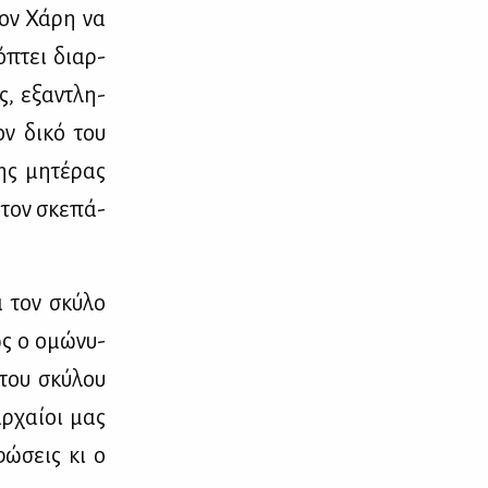
τον Χά­ρη να
ό­πτει διαρ­
ς, εξα­ντλη­
ον δι­κό του
ης μη­τέ­ρας
, τον σκε­πά­
ά τον σκύ­λο
ως ο ομώ­νυ­
 του σκύ­λου
ρ­χαί­οι μας
φώ­σεις κι ο