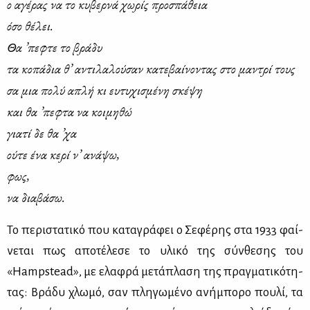
ο αγέ­ρας να το κυ­βερ­νά χω­ρίς προ­σπά­θεια
όσο θέ­λει.
Θα ’πε­φτε το βρά­δυ
τα κο­πά­δια θ’ αντι­λα­λού­σαν κα­τε­βαί­νο­ντας στο μα­ντρί τους
σα μια πο­λύ απλή κι ευ­τυ­χι­σμέ­νη σκέ­ψη
και θα ’πε­φτα να κοι­μη­θώ
για­τί δε θα ’χα
ού­τε ένα κε­ρί ν’ ανά­ψω,
φως,
να δια­βά­σω.
Το πε­ρι­στα­τι­κό που κα­τα­γρά­φει ο Σε­φέ­ρης στα 1933 φαί­
νε­ται πως απο­τέ­λε­σε το υλι­κό της σύν­θε­σης του
«Hampstead», με ελα­φρά με­τά­πλα­ση της πραγ­μα­τι­κό­τη­
τας: Βρά­δυ χλω­μό, σαν πλη­γω­μέ­νο ανή­μπο­ρο που­λί, τα