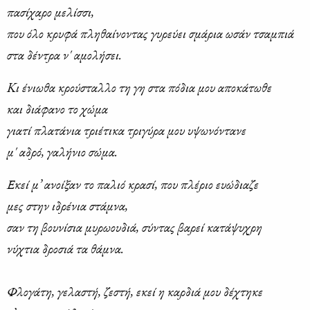
πα­σί­χα­ρο με­λίσ­σι,
που όλο κρυ­φά πλη­θαί­νο­ντας γυ­ρεύ­ει σμά­ρια ωσάν τσα­μπιά
στα δέ­ντρα ν' αμο­λή­σει.
Kι ένιω­θα κρού­σταλ­λο τη γη στα πό­δια μου απο­κά­τω­θε
και διά­φα­νο το χώ­μα
για­τί πλα­τά­νια τριέ­τι­κα τρι­γύ­ρα μου υψω­νό­ντα­νε
μ' αδρό, γα­λή­νιο σώ­μα.
Εκεί μ’ ανοί­ξαν το πα­λιό κρα­σί, που πλέ­ριο ευώ­δια­ζε
μες στην ιδρέ­νια στά­μνα,
σαν τη βου­νί­σια μυ­ρω­ου­διά, σύ­ντας βα­ρεί κα­τά­ψυ­χρη
νύ­χτια δρο­σιά τα θά­μνα.
Φλο­γά­τη, γε­λα­στή, ζε­στή, εκεί η καρ­διά μου δέ­χτη­κε