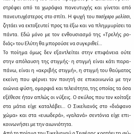
στρέ­φει από τα χω­ρά­φια πα­νευ­τυ­χής και γί­νε­ται από
πα­νευ­τυ­χέ­στε­ρος στο σπί­τι. Η ψυ­χή του
πα­σί­χα­ρο με­λίσ­σι,
ζη­τά­ει να εκτο­ξευ­τεί προς τα έξω και να πλημ­μυ­ρί­σει τα
πά­ντα. Εδώ μό­νο με τον εν­θου­σια­σμό της «Τρε­λής ρο­
διάς» του Ελύ­τη θα μπο­ρού­σε να συ­γκρι­θεί…
Το ποί­η­μα όμως δεν εξα­ντλεί­ται στην επι­φά­νεια ού­τε
στην από­λαυ­ση της στιγ­μής∙ η στιγ­μή εί­ναι κά­τι πα­ρα­
πά­νω, εί­ναι η «ακρι­βής στιγ­μή», η στιγ­μή του θαύ­μα­τος
εκεί­νη που φέρ­νει τον ποι­η­τή σε επι­κοι­νω­νία με την
αιώ­νια φύ­ση, ομορ­φιά και τε­λειό­τη­τα, της οποί­ας τα όσα
εξέ­θε­σε ήταν απλώς οι νύ­ξεις. Ο σκύ­λος που τον κοί­τα­ξε
στα μά­τια εί­χε κα­τα­λά­βει… Ο Σι­κε­λια­νός στο «διά­φα­νο
χώ­μα» και στα «ευω­δε­ρά», «γα­λα­νά» σε­ντό­νια εί­χε επι­
κοι­νω­νή­σει με την αιω­νιό­τη­τα.
Από το ποί­η­μα του Σι­κε­λια­νού ο Σε­φέ­ρης κρα­τά­ει τη φύ­