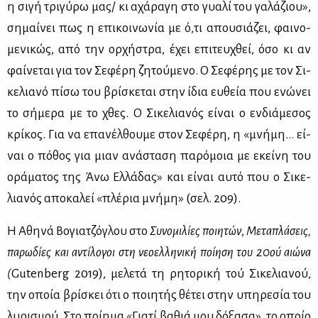
η σι­γή τρι­γύ­ρω μας/ κι αχά­ρα­γη στο γυα­λί του γα­λά­ζιου»,
ση­μαί­νει πως η επι­κοι­νω­νία με ό,τι απου­σιά­ζει, φαι­νο­
με­νι­κώς, από την ορ­χή­στρα, έχει επι­τευ­χθεί, όσο κι αν
φαί­νε­ται για τον Σε­φέ­ρη ζη­τού­με­νο. Ο Σε­φέ­ρης με τον Σι­
κε­λια­νό πί­σω του βρί­σκε­ται στην ίδια ευ­θεία που ενώ­νει
το σή­με­ρα με το χθες. Ο Σι­κε­λια­νός εί­ναι ο εν­διά­με­σος
κρί­κος. Για να επα­νέλ­θου­με στον Σε­φέ­ρη, η «μνή­μη… εί­
ναι ο πό­θος για μιαν ανά­στα­ση πα­ρό­μοια με εκεί­νη του
ορά­μα­τος της Άνω Ελ­λά­δας» και εί­ναι αυ­τό που ο Σι­κε­
λια­νός απο­κα­λεί «πλέ­ρια μνή­μη» (σελ. 209).
Η Αθη­νά Βο­για­τζό­γλου στο
Συ­νο­μι­λί­ες ποι­η­τών
,
Με­τα­πλά­σεις,
πα­ρω­δί­ες και αντί­λο­γοι στη νε­ο­ελ­λη­νι­κή ποί­η­ση του 20ού αιώ­να
(
Gutenberg 2019), με­λε­τά τη ρη­το­ρι­κή τού Σι­κε­λια­νού,
την οποία βρί­σκει ότι ο ποι­η­τής θέ­τει στην υπη­ρε­σία του
λυ­ρι­σμού. Στο ποί­η­μα «Για­τί βα­θιά μου δό­ξα­σα», το οποίο