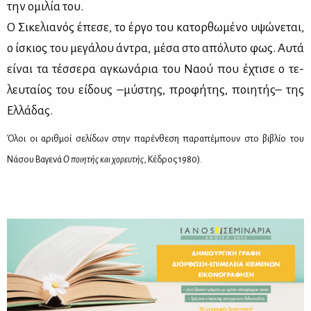
την ομι­λία του.
Ο Σι­κε­λια­νός έπε­σε, το έρ­γο του κα­τορ­θω­μέ­νο υψώ­νε­ται,
ο ίσκιος του με­γά­λου άντρα, μέ­σα στο από­λυ­το φως. Αυ­τά
εί­ναι τα τέσ­σε­ρα αγκω­νά­ρια του Να­ού που έχτι­σε ο τε­
λευ­ταί­ος του εί­δους –μύ­στης, προ­φή­της, ποι­η­τής– της
Ελ­λά­δας.
Όλοι οι αριθμοί σελίδων στην παρένθεση παραπέμπουν στο βιβλίο του
Νάσου Βαγενά
Ο ποιητής και χορευτής
, Κέδρος 1980).