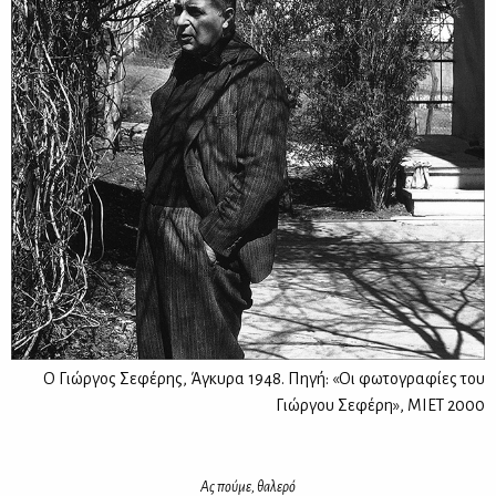
Ο Γιώργος Σεφέρης, Άγκυρα 1948. Πηγή: «Οι φωτογραφίες του
Γιώργου Σεφέρη», ΜΙΕΤ 2000
Ας πού­με, θα­λε­ρό