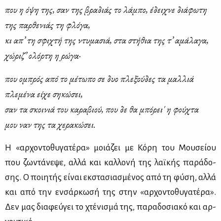
που η όψη της, σαν της βρα­διάς το λά­μπο, έδει­χνε διά­φω­τη
της παρ­θε­νιάς τη φλό­γα,
κι απ’ τη σφι­χτή της ντυ­μα­σιά, στα στή­θια της τ’ αμά­λα­γα,
χώ­ρι­ζ’ ολόρ­τη η ρώ­γα·
που ομπρός από το μέ­τω­πο σε δυο πλε­ξού­δες τα μαλ­λιά
πλε­μέ­να εί­χε ση­κώ­σει,
σαν τα σκοι­νιά του κα­ρα­βιού, που δε θα μπό­ρει' η φού­χτα
μου ναν της τα χε­ρα­κώ­σει.
Η «αρ­χο­ντο­θυ­γα­τέ­ρα» μοιά­ζει με Κό­ρη του Μου­σεί­ου
που ζω­ντά­νε­ψε, αλ­λά και καλ­λο­νή της λαϊ­κής πα­ρά­δο­
σης. Ο ποι­η­τής εί­ναι εκ­στα­σια­σμέ­νος από τη φύ­ση, αλ­λά
και από την εν­σάρ­κω­σή της στην «αρ­χο­ντο­θυ­γα­τέ­ρα».
Δεν μας δια­φεύ­γει το χτέ­νι­σμά της, πα­ρα­δο­σια­κό και αρ­