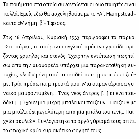
Τα ποι­ή­μα­τα στα οποία συ­να­ντώ­νται οι δύο ποι­η­τές εί­ναι
πολ­λά. Εμείς εδώ θα ασχο­λη­θού­με με το «Α΄. Hampstead»
και το «Μνή­μη, β΄» Έφε­σος.
Στις 16 Απρι­λί­ου, Κυ­ρια­κή 1933 πε­ρι­γρά­φει το πάρ­κο:
«Στο πάρ­κο, το απέ­ρα­ντο αγ­γλι­κό πρά­σι­νο γρα­σί­δι, ορί­
ζο­ντας χα­μη­λός και στε­νός. Έχεις την εντύ­πω­ση πως πί­
σω από την ακουα­ρέ­λα υπάρ­χει μια πα­ρα­κα­τα­θή­κη ευ­
τυ­χί­ας κλει­δω­μέ­νη από τα παι­διά που ήμα­στε όσοι ζού­
με. Τρία πρό­σω­πα μπρο­στά μου. Μια σα­ρα­ντά­ρισ­σα γυ­
ναί­κα μαυ­ρο­ντυ­μέ­νη… Ένας νέ­ος άντρας [...] κι ένα παι­
δά­κι [...] Έχουν μια μι­κρή μπά­λα και παί­ζουν… Παί­ζουν με
μια μπά­λα όχι με­γα­λύ­τε­ρη από μια μπά­λα του τέ­νις. Παι­
χνί­δι σκυ­λιών. Συλ­λο­γί­στη­κα το αρ­γό γύ­ρι­σμά τους σπί­τι,
το φτω­χι­κό κρύο κυ­ρια­κά­τι­κο φα­γη­τό τους.