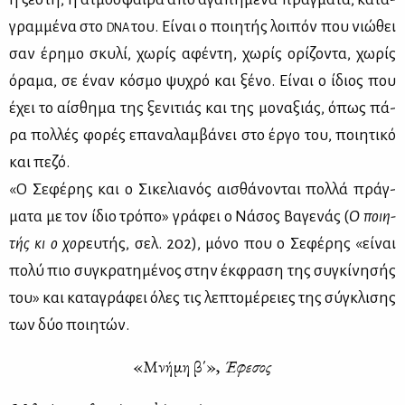
γραμ­μέ­να στο
του. Εί­ναι ο ποι­η­τής λοι­πόν που νιώ­θει
DNA
σαν έρη­μο σκυ­λί, χω­ρίς αφέ­ντη, χω­ρίς ορί­ζο­ντα, χω­ρίς
όρα­μα, σε έναν κό­σμο ψυ­χρό και ξέ­νο. Εί­ναι ο ίδιος που
έχει το αί­σθη­μα της ξε­νι­τιάς και της μο­να­ξιάς, όπως πά­
ρα πολ­λές φο­ρές επα­να­λαμ­βά­νει στο έρ­γο του, ποι­η­τι­κό
και πε­ζό.
«Ο Σε­φέ­ρης και ο Σι­κε­λια­νός αι­σθά­νο­νται πολ­λά πράγ­
μα­τα με τον ίδιο τρό­πο» γρά­φει ο Νά­σος Βα­γε­νάς (
Ο ποι­η­
τής κι ο χο
ρευ­τής, σελ. 202), μό­νο που ο Σε­φέ­ρης «εί­ναι
πο­λύ πιο συ­γκρα­τη­μέ­νος στην έκ­φρα­ση της συ­γκί­νη­σής
του» και κα­τα­γρά­φει όλες τις λε­πτο­μέ­ρειες της σύ­γκλι­σης
των δύο ποι­η­τών.
«Μνή­μη β΄»,
Έφε­σος