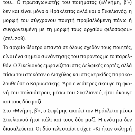
του… Ο πρω­τα­γω­νι­στής του ποι­ή­μα­τος («Μνή­μη, β΄»)
δεν και εί­ναι μό­νο ο Ηρά­κλει­τος αλ­λά και ο Σι­κε­λια­νός: η
μορ­φή του σύγ­χρο­νου ποι­η­τή προ­βαλ­λό­με­νη πά­νω ή
συγ­χω­νευ­μέ­νη με τη μορ­φή τους αρ­χαί­ου φι­λο­σό­φου»
(σελ. 208).
Το αρ­χαίο θέ­α­τρο απα­ντά σε όλους σχε­δόν τους ποι­η­τές,
εί­ναι ένα ση­μείο συ­νά­ντη­σης του πα­ρό­ντος με το πα­ρελ­
θόν. Ο Σι­κε­λια­νός εμ­φα­νί­ζε­ται στις Δελ­φι­κές εορ­τές, αλ­λά
πί­σω του στε­κό­ταν ο Αι­σχύ­λος και στις κερ­κί­δες πα­ρα­κο­
λου­θού­σε ο Κα­ρυω­τά­κης. Άρα ο νε­ό­τε­ρος άκου­γε τη φω­
νή του πα­λαιό­τε­ρου, μέ­σω του Σι­κε­λια­νού, ήτοι άκου­γε
και τους δύο μα­ζί.
Στο «Μνή­μη, β΄», ο Σε­φέ­ρης ακού­ει τον Ηρά­κλει­το μέ­σω
Σι­κε­λια­νού ήτοι πά­λι και τους δύο μα­ζί. Η ενό­τη­τα δεν
δια­σα­λεύ­ε­ται. Οι δύο τε­λευ­ταί­οι στί­χοι: «Κι ήταν σκλη­ρή