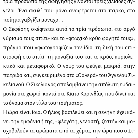
τρία πρό­σω­πα της αφή­γη­σης γί­νο­νται τρεις χι­λιά­δες άγ­
γε­λοι. Ένα σκυ­λί που μό­νο ανα­φέ­ρε­ται στο πάρ­κο, στο
ποί­η­μα γα­βγί­ζει μο­να­χό …
Ο Σε­φέ­ρης σκέ­φτε­ται αυ­τά τα τρία πρό­σω­πα, «το αρ­γό
γύ­ρι­σμά τους σπί­τι» και το «φτω­χι­κό κρύο φα­γη­τό τους»,
πράγ­μα που «φω­το­γρα­φί­ζει» τον ίδιο, τη δι­κή του επι­
στρο­φή στο σπί­τι, τη μο­να­ξιά του και το κρύο, κυ­ριο­λε­
κτι­κό και με­τα­φο­ρι­κό. Ο νους του φεύ­γει μα­κριά, στην
πα­τρί­δα και, συ­γκε­κρι­μέ­να στο «Θα­λε­ρό» του Άγ­γε­λου Σι­
κε­λια­νού. Ο Σι­κε­λια­νός απο­λαμ­βά­νει την από­λυ­τη ευ­δαι­
μο­νία στο χω­ριό, κο­ντά στο Κιά­το Κο­ριν­θί­ας που δί­νει και
το όνο­μα στον τί­τλο του ποι­ή­μα­τος.
Η ώρα εί­ναι ίδια. Ο ήλιος βα­σι­λεύ­ει και η σε­λή­νη έχει κά­
νει την εμ­φά­νι­σή της, «φλο­γά­τη, γε­λα­στή, ζε­στή» και μο­
σχο­βο­λούν τα αρώ­μα­τα από τα χόρ­τα, την ώρα που ο Σι­