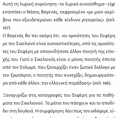
Αυ­τή τη λυ­ρι­κή συ­γκί­νη­ση –το λυ­ρι­κό συ­ναί­σθη­μα– εί­χε
εντο­πί­σει ο Νά­σος Βα­γε­νάς, εκ­φρα­σμέ­νο «με μιαν ακρί­
βεια που εξου­δε­τε­ρώ­νει κά­θε κίν­δυ­νο ρη­το­ρεί­ας» (σελ.
197).
Ο Βα­γε­νάς θα πει ακό­μη ότι: «οι ομοιό­τη­τες του Σε­φέ­ρη
με τον Σι­κε­λια­νό εί­ναι ου­σια­στι­κό­τε­ρες, από τις ομοιό­τη­
τες του Σε­φέ­ρη με οποιον­δή­πο­τε άλ­λον ποι­η­τή της επο­
χής του. Για­τί ο Σι­κε­λια­νός εί­ναι ο μό­νος ποι­η­τής έπει­τα
από τον Σο­λω­μό, που ξα­ναρ­χί­ζει έναν ζω­τι­κό διά­λο­γο με
τον
Ερω­τό­κρι­το
, ο ποι­η­τής που συ­νε­χί­ζει, δη­μιουρ­γι­κό­τε­
ρα από κά­θε άλ­λον, την ελ­λη­νι­κή πα­ρά­δο­ση» (σελ. 196).
Ξα­να­γυ­ρί­ζω στις κα­τα­γρα­φές του Σε­φέ­ρη για τα πα­θή­
μα­τα του Σι­κε­λια­νού. Τα μά­τια του πά­σχουν και το απο­δί­
δει στη δου­λειά. Η συμ­φό­ρη­ση λέ­ει πως τον
εν­διέ­φε­ρε,
εί­