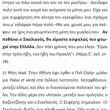
στη­κα να πάω κο­ντά του και να τον ρω­τή­σω: -Δού­λε­ψα
πο­λύ αυ­τό τον και­ρό και κού­ρα­σα τα μά­τια μου. Εί­χα και
μια συμ­φό­ρη­ση στο κέ­ντρο του εγκε­φά­λου∙ ένα πράγ­μα
που
μ’ εν­διέ­φε­ρε
πά­ρα πο­λύ –Μα ναι, χρυ­σέ μου, για σκέ­
ψου∙ να ’χεις ένα ρου­μπί­νι στη μέ­ση του μυα­λού σου…
Αν
πε­θά­νει ο Σι­κε­λια­νός, θα εί­μα­στε ασφα­λώς πιο φτω­
χοί στην Ελ­λά­δα.
Δεν πά­ει χρό­νος που μου έλε­γε: “Εί­μαι
στην τρί­τη ήβη, την ήβη του Ηρα­κλή”» (
Μέ­ρες
Ε΄, σελ. 27-
28).
27 Μάη 1946. Στην Αθή­να έχει έρ­θει ο Πολ Ελιάρ∙ μι­λά­ει
για
Poésie et vérité
στο Γαλ­λι­κό Ιν­στι­τού­το. Κα­τα­φθά­νουν,
με­τα­ξύ άλ­λων, και όλοι οι δια­νο­ού­με­νοι πο­λι­τι­κοί του φί­
λοι. Την άλ­λη μέ­ρα στο «Ατ­τι­κό», με­τα­ξύ των ομι­λη­τών, ο
Κα­ζαν­τζά­κης και ο Σι­κε­λια­νός. Ο Σε­φέ­ρης ση­μειώ­νει: «Ο
Σι­κε­λια­νός βγά­ζει ένα πλη­θω­ρι­κό λό­γο. Όλα αυ­τά μ’ αρ­