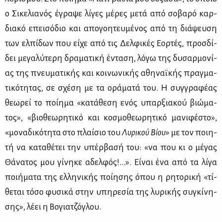
ο Σι­κε­λια­νός έγρα­ψε λί­γες μέ­ρες με­τά από σο­βα­ρό καρ­
δια­κό επει­σό­διο και απο­γοη­τευ­μέ­νος από τη διά­ψευ­ση
των ελ­πί­δων που εί­χε από τις Δελ­φι­κές Εορ­τές, προσ­δί­
δει με­γα­λύ­τε­ρη δρα­μα­τι­κή έντα­ση, λό­γω της δυ­σαρ­μο­νί­
ας της πνευ­μα­τι­κής και κοι­νω­νι­κής αθη­ναϊ­κής πραγ­μα­
τι­κό­τη­τας, σε σχέ­ση με τα ορά­μα­τά του. Η συγ­γρα­φέ­ας
θε­ω­ρεί το ποί­η­μα «κα­τά­θε­ση ενός υπαρ­ξια­κού βιώ­μα­
τος», «βιο­θε­ω­ρη­τι­κό και κο­σμο­θε­ω­ρη­τι­κό μα­νι­φέ­στο»,
«μο­να­δι­κό­τη­τα στο πλαί­σιο του
Λυ­ρι­κού Βί­ου
» με τον ποι­η­
τή να κα­τα­θέ­τει την υπέρ­βα­σή του: «να που κι ο μέ­γας
Θά­να­τος μου γί­νη­κε αδελ­φός!...». Εί­ναι ένα από τα λί­γα
ποι­ή­μα­τα της ελ­λη­νι­κής ποί­η­σης όπου η ρη­το­ρι­κή «τί­
θε­ται τό­σο φυ­σι­κά στην υπη­ρε­σία της λυ­ρι­κής συ­γκί­νη­
σης», λέ­ει η Βο­για­τζό­γλου.