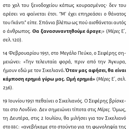
στο χολ του ξε­νο­δο­χεί­ου κά­πως κου­ρα­σμέ­νος∙ δεν του
αρέ­σει να φαί­νε­ται έτσι. “Μ’ έχει επη­ρε­ά­σει ο θά­να­τος
του Γκά­ντι” εί­πε. Σπά­νια βλέ­πω ως πού αι­σθά­νε­ται αυ­τός
ο άν­θρω­πος.
Θα ξα­να­συ­να­ντη­θού­με άρα­γε
;» (
Μέ­ρες
Ε΄,
σελ. 120).
14 Φε­βρουα­ρί­ου 1951, στο Με­γά­λο Πεύ­κο, ο Σε­φέ­ρης ση­
μειώ­νει: «Την τε­λευ­ταία φο­ρά, πριν από την Άγκυ­ρα,
ήμουν εδώ με τον Σι­κε­λια­νό
. Όταν μας αφή­σει, θα εί­ναι
κά­μπο­ση ερη­μιά γύ­ρω μας. Ωμή ερη­μιά»
(
Μέ­ρες
Ε΄, σελ.
236).
19 Ιου­νί­ου 1951 πε­θαί­νει ο Σι­κε­λια­νός. Ο Σε­φέ­ρης βρί­σκε­
ται στο Λον­δί­νο. Δεν ση­μειώ­νει τί­πο­τα στις
Μέ­ρες.
Όμως,
τη Δευ­τέ­ρα, στις 2 Ιου­λί­ου, θα μι­λή­σει για τον Σι­κε­λια­νό
στο
: «ανε­βή­κα­με στο στού­ντιο για τη φω­νο­λη­ψία της
BBC