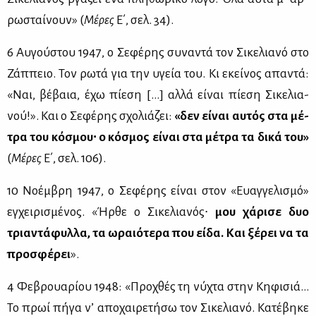
ρω­σταί­νουν» (
Μέ­ρες
Ε΄, σελ. 34).
6 Αυ­γού­στου 1947, ο Σε­φέ­ρης συ­να­ντά τον Σι­κε­λια­νό στο
Ζάπ­πειο. Τον ρω­τά για την υγεία του. Κι εκεί­νος απα­ντά:
«Ναι, βέ­βαια, έχω πί­ε­ση [...] αλ­λά εί­ναι πί­ε­ση Σι­κε­λια­
νού!». Και ο Σε­φέ­ρης σχο­λιά­ζει:
«δεν εί­ναι αυ­τός στα μέ­
τρα του κό­σμου∙ ο κό­σμος εί­ναι στα μέ­τρα τα δι­κά του»
(
Μέ­ρες
Ε΄, σελ. 106).
10 Νο­έμ­βρη 1947, ο Σε­φέ­ρης εί­ναι στον «Ευαγ­γε­λι­σμό»
εγ­χει­ρι­σμέ­νος. «Ήρ­θε ο Σι­κε­λια­νός∙
μου χά­ρι­σε δυο
τρια­ντά­φυλ­λα, τα ωραιό­τε­ρα που εί­δα. Και ξέ­ρει να τα
προ­σφέ­ρει
».
4 Φε­βρουα­ρί­ου 1948: «Προ­χθές τη νύ­χτα στην Κη­φι­σιά…
Το πρωί πή­γα ν’ απο­χαι­ρε­τή­σω τον Σι­κε­λια­νό. Κα­τέ­βη­κε