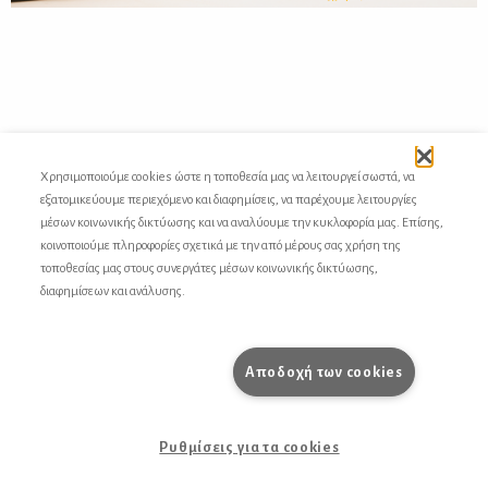
Χρησιμοποιούμε cookies ώστε η τοποθεσία μας να λειτουργεί σωστά, να
εξατομικεύουμε περιεχόμενο και διαφημίσεις, να παρέχουμε λειτουργίες
Ευριπίδης Γαραντούδης, Δήμητρα Ραζάκη,
Ο βαθμός
μέσων κοινωνικής δικτύωσης και να αναλύουμε την κυκλοφορία μας. Επίσης,
ελευθέρωσης του στίχου στον «Πρόλογο στη ζωή»
κοινοποιούμε πληροφορίες σχετικά με την από μέρους σας χρήση της
τοποθεσίας μας στους συνεργάτες μέσων κοινωνικής δικτύωσης,
Λένια Ζαφειροπούλου,
Στ’ Όσιου Λουκά το μοναστήρι
διαφημίσεων και ανάλυσης.
1985
Αποδοχή των cookies
επιστροφή στο αφιέρωμα
Ρυθμίσεις για τα cookies