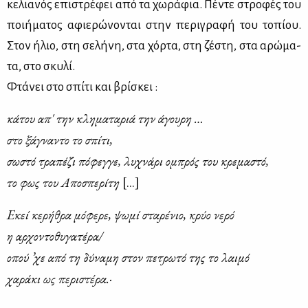
κε­λια­νός επι­στρέ­φει από τα χω­ρά­φια. Πέ­ντε στρο­φές του
ποι­ή­μα­τος αφιε­ρώ­νο­νται στην πε­ρι­γρα­φή του το­πί­ου.
Στον ήλιο, στη σε­λή­νη, στα χόρ­τα, στη ζέ­στη, στα αρώ­μα­
τα, στο σκυ­λί.
Φτά­νει στο σπί­τι και βρί­σκει :
κά­του απ' την κλη­μα­τα­ριά την άγου­ρη …
στο ξά­γνα­ντο το σπί­τι,
σω­στό τρα­πέ­ζι πό­φεγ­γε, λυ­χνά­ρι ομπρός του κρε­μα­στό,
το φως του Aπο­σπε­ρί­τη
[...]
Eκεί κε­ρή­θρα μό­φε­ρε, ψω­μί στα­ρέ­νιο, κρύο νε­ρό
η αρ­χο­ντο­θυ­γα­τέ­ρα/
οπού ’χε από τη δύ­να­μη στον πε­τρω­τό της το λαι­μό
χα­ρά­κι ως πε­ρι­στέ­ρα.·