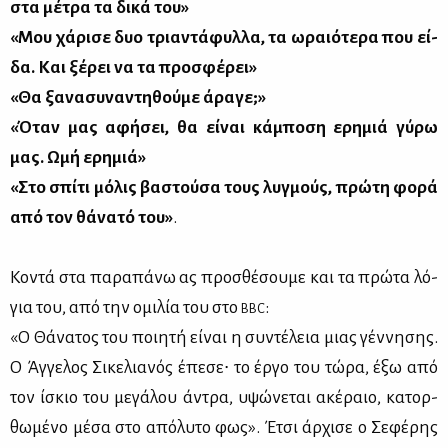
στα μέ­τρα τα δι­κά του»
«Μου χά­ρι­σε δυο τρια­ντά­φυλ­λα, τα ωραιό­τε­ρα που εί­
δα. Και ξέ­ρει να τα προ­σφέ­ρει
»
«Θα ξα­να­συ­να­ντη­θού­με άρα­γε
;»
«Όταν μας αφή­σει, θα εί­ναι κά­μπο­ση ερη­μιά γύ­ρω
μας. Ωμή ερη­μιά»
«Στο σπί­τι μό­λις βα­στού­σα τους λυγ­μούς, πρώ­τη φο­ρά
από τον θά­να­τό του
»
.
Κο­ντά στα πα­ρα­πά­νω ας προ­σθέ­σου­με και τα πρώ­τα λό­
για του, από την ομι­λία του στο
:
BBC
«Ο Θά­να­τος του ποι­η­τή εί­ναι η συ­ντέ­λεια μιας γέν­νη­σης.
Ο Άγ­γε­λος Σι­κε­λια­νός έπε­σε∙ το έρ­γο του τώ­ρα, έξω από
τον ίσκιο του με­γά­λου άντρα, υψώ­νε­ται ακέ­ραιο, κα­τορ­
θω­μέ­νο μέ­σα στο από­λυ­το φως». Έτσι άρ­χι­σε ο Σε­φέ­ρης