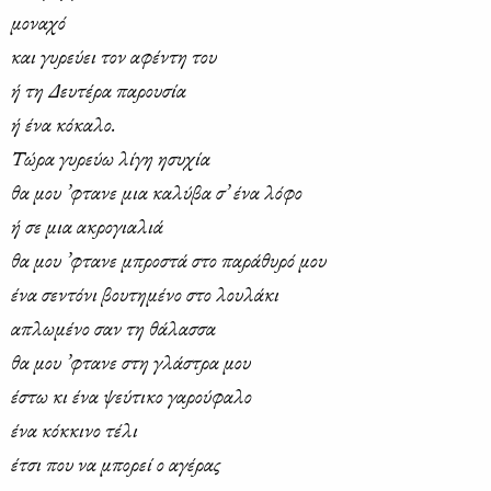
μο­να­χό
και γυ­ρεύ­ει τον αφέ­ντη του
ή τη Δευ­τέ­ρα πα­ρου­σία
ή ένα κό­κα­λο.
Τώ­ρα γυ­ρεύω λί­γη ησυ­χία
θα μου ’φτα­νε μια κα­λύ­βα σ’ ένα λό­φο
ή σε μια ακρο­για­λιά
θα μου ’φτα­νε μπρο­στά στο πα­ρά­θυ­ρό μου
ένα σε­ντό­νι βου­τη­μέ­νο στο λου­λά­κι
απλω­μέ­νο σαν τη θά­λασ­σα
θα μου ’φτα­νε στη γλά­στρα μου
έστω κι ένα ψεύ­τι­κο γα­ρού­φα­λο
ένα κόκ­κι­νο τέ­λι
έτσι που να μπο­ρεί ο αγέ­ρας