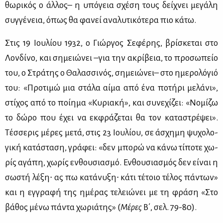
θω­ρι­κός ο άλ­λος– η υπό­γεια σχέ­ση τους δεί­χνει με­γά­λη
συγ­γέ­νεια, όπως θα φα­νεί ανα­λυ­τι­κό­τε­ρα πιο κά­τω.
Στις 19 Ιου­λί­ου 1932, ο Γιώρ­γος Σε­φέ­ρης, βρί­σκε­ται στο
Λον­δί­νο, και ση­μειώ­νει –για την ακρί­βεια, το προ­σω­πείο
του, ο Στρά­της ο Θα­λασ­σι­νός, ση­μειώ­νει– στο ημε­ρο­λό­γιό
του: «Προ­τι­μώ μια στά­λα αί­μα από ένα πο­τή­ρι με­λά­νι»,
στί­χος από το ποί­η­μα «Κυ­ρια­κή», και συ­νε­χί­ζει: «Νο­μί­ζω
το δώ­ρο που έχει να εκ­φρά­ζε­ται θα τον κα­τα­στρέ­ψει».
Τέσ­σε­ρις μέ­ρες με­τά, στις 23 Ιου­λί­ου, σε άσχη­μη ψυ­χο­λο­
γι­κή κα­τά­στα­ση, γρά­φει: «δεν μπο­ρώ να κά­νω τί­πο­τε χω­
ρίς αγά­πη, χω­ρίς εν­θου­σια­σμό. Εν­θου­σια­σμός δεν εί­ναι η
σω­στή λέ­ξη∙ ας πω κα­τά­νυ­ξη∙ κά­τι τέ­τοιο τέ­λος πά­ντων»
και η εγ­γρα­φή της ημέ­ρας τε­λειώ­νει με τη φρά­ση «Στο
βά­θος μέ­νω πά­ντα χω­ριά­της» (
Μέ­ρες
Β΄, σελ. 79-80).