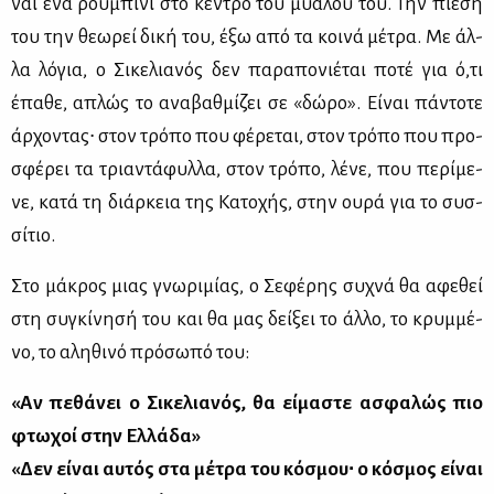
ναι ένα ρου­μπί­νι στο κέ­ντρο του μυα­λού του. Την πί­ε­σή
του την θε­ω­ρεί δι­κή του, έξω από τα κοι­νά μέ­τρα. Με άλ­
λα λό­για, ο Σι­κε­λια­νός δεν πα­ρα­πο­νιέ­ται πο­τέ για ό,τι
έπα­θε, απλώς το ανα­βαθ­μί­ζει σε «δώ­ρο». Εί­ναι πά­ντο­τε
άρ­χο­ντας∙ στον τρό­πο που φέ­ρε­ται, στον τρό­πο που προ­
σφέ­ρει τα τρια­ντά­φυλ­λα, στον τρό­πο, λέ­νε, που πε­ρί­με­
νε, κα­τά τη διάρ­κεια της Κα­το­χής, στην ου­ρά για το συσ­
σί­τιο.
Στο μά­κρος μιας γνω­ρι­μί­ας, ο Σε­φέ­ρης συ­χνά θα αφε­θεί
στη συ­γκί­νη­σή του και θα μας δεί­ξει το άλ­λο, το κρυμ­μέ­
νο, το αλη­θι­νό πρό­σω­πό του:
«Αν πε­θά­νει ο Σι­κε­λια­νός, θα εί­μα­στε ασφα­λώς πιο
φτω­χοί στην Ελ­λά­δα»
«Δεν εί­ναι αυ­τός στα μέ­τρα του κό­σμου∙ ο κό­σμος εί­ναι