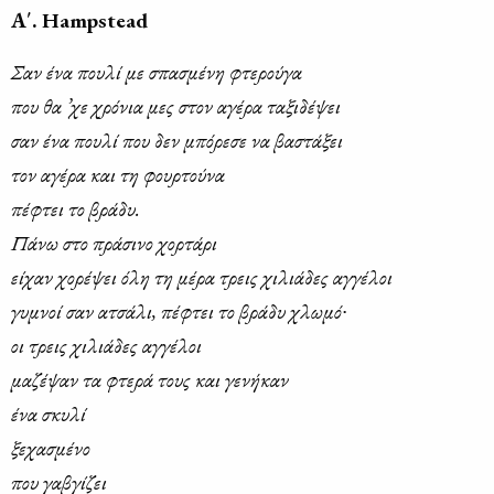
Α΄. Hampstead
Σαν ένα που­λί με σπα­σμέ­νη φτε­ρού­γα
που θα ’χε χρό­νια μες στον αγέ­ρα τα­ξι­δέ­ψει
σαν ένα που­λί που δεν μπό­ρε­σε να βα­στά­ξει
τον αγέ­ρα και τη φουρ­τού­να
πέ­φτει το βρά­δυ.
Πά­νω στο πρά­σι­νο χορ­τά­ρι
εί­χαν χο­ρέ­ψει όλη τη μέ­ρα τρεις χι­λιά­δες αγ­γέ­λοι
γυ­μνοί σαν ατσά­λι, πέ­φτει το βρά­δυ χλω­μό∙
οι τρεις χι­λιά­δες αγ­γέ­λοι
μα­ζέ­ψαν τα φτε­ρά τους και γε­νή­καν
ένα σκυ­λί
ξε­χα­σμέ­νο
που γα­βγί­ζει