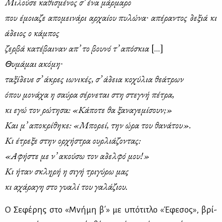
Μι­λού­σε κα­θι­σμέ­νος σ’ ένα μάρ­μα­ρο
που έμοια­ζε απο­μει­νά­ρι αρ­χαί­ου πυ­λώ­να∙ απέ­ρα­ντος δε­ξιά κι
άδειος ο κά­μπος
ζερ­βά κα­τέ­βαι­ναν απ’ το βου­νό τ’ από­σκια
[...]
Θυ­μά­μαι ακό­μη∙
τα­ξί­δευε σ’ άκρες ιω­νι­κές, σ’ άδεια κο­χύ­λια θε­ά­τρων
όπου μο­νά­χα η σαύ­ρα σέρ­νε­ται στη στε­γνή πέ­τρα,
κι εγώ τον ρώ­τη­σα: «Κά­πο­τε θα ξα­να­γε­μί­σουν;»
Και μ’ απο­κρί­θη­κε: «Μπο­ρεί, την ώρα του θα­νά­του».
Κι έτρε­ξε στην ορ­χή­στρα ουρ­λιά­ζο­ντας:
«Αφή­στε με ν’ ακού­σω τον αδελ­φό μου!»
Κι ήταν σκλη­ρή η σι­γή τρι­γύ­ρω μας
κι αχά­ρα­γη στο γυα­λί του γα­λά­ζιου.
Ο Σε­φέ­ρης στο «Μνή­μη β΄» με υπό­τι­τλο «Έφε­σος», βρί­