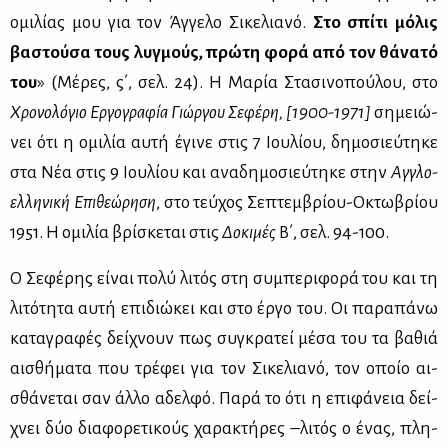
ομι­λί­ας μου για τον Άγ­γε­λο Σι­κε­λια­νό.
Στο σπί­τι μό­λις
βα­στού­σα τους λυγ­μούς, πρώ­τη φο­ρά από τον θά­να­τό
του
» (Μέ­ρες, ς΄, σελ. 24). Η Μα­ρία Στα­σι­νο­πού­λου, στο
Χρο­νο­λό­γιο Ερ­γο­γρα­φία Γιώρ­γου Σε­φέ­ρη, [1900-1971]
ση­μειώ­
νει ότι η ομι­λία αυ­τή έγι­νε στις 7 Ιου­λί­ου, δη­μο­σιεύ­τη­κε
στα Νέα στις 9 Ιου­λί­ου και ανα­δη­μο­σιεύ­τη­κε στην
Αγ­γλο­
ελ­λη­νι­κή Επι­θε­ώ­ρη­ση
, στο τεύ­χος Σε­πτεμ­βρί­ου-Οκτω­βρί­ου
1951. Η ομι­λία βρί­σκε­ται στις
Δο­κι­μές
Β΄, σελ. 94-100.
Ο Σε­φέ­ρης εί­ναι πο­λύ λι­τός στη συ­μπε­ρι­φο­ρά του και τη
λι­τό­τη­τα αυ­τή επι­διώ­κει και στο έρ­γο του. Οι πα­ρα­πά­νω
κα­τα­γρα­φές δεί­χνουν πως συ­γκρα­τεί μέ­σα του τα βα­θιά
αι­σθή­μα­τα που τρέ­φει για τον Σι­κε­λια­νό, τον οποίο αι­
σθά­νε­ται σαν άλ­λο αδελ­φό. Πα­ρά το ότι η επι­φά­νεια δεί­
χνει δύο δια­φο­ρε­τι­κούς χα­ρα­κτή­ρες –λι­τός ο ένας, πλη­