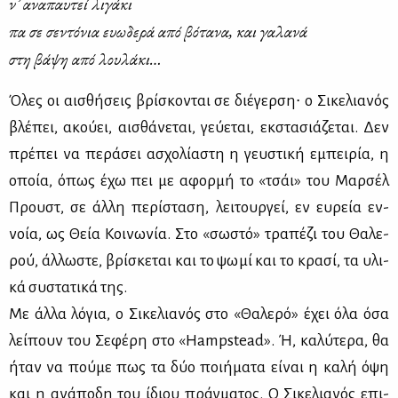
ν’ ανα­παυ­τεί λι­γά­κι
πα σε σε­ντό­νια ευω­δε­ρά από βό­τα­να, και γα­λα­νά
στη βά­ψη από λου­λά­κι…
Όλες οι αι­σθή­σεις βρί­σκο­νται σε διέ­γερ­ση∙ ο Σι­κε­λια­νός
βλέ­πει, ακού­ει, αι­σθά­νε­ται, γεύ­ε­ται, εκ­στα­σιά­ζε­ται. Δεν
πρέ­πει να πε­ρά­σει ασχο­λί­α­στη η γευ­στι­κή εμπει­ρία, η
οποία, όπως έχω πει με αφορ­μή το «τσάι» του Μαρ­σέλ
Προυστ, σε άλ­λη πε­ρί­στα­ση, λει­τουρ­γεί, εν ευ­ρεία εν­
νοία, ως Θεία Κοι­νω­νία. Στο «σω­στό» τρα­πέ­ζι του Θα­λε­
ρού, άλ­λω­στε, βρί­σκε­ται και το ψω­μί και το κρα­σί, τα υλι­
κά συ­στα­τι­κά της.
Με άλ­λα λό­για, ο Σι­κε­λια­νός στο «Θα­λε­ρό» έχει όλα όσα
λεί­πουν του Σε­φέ­ρη στο «Hampstead». Ή, κα­λύ­τε­ρα, θα
ήταν να πού­με πως τα δύο ποι­ή­μα­τα εί­ναι η κα­λή όψη
και η ανά­πο­δη του ίδιου πράγ­μα­τος. Ο Σι­κε­λια­νός επι­