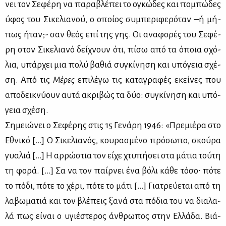
νει τον Σε­φέ­ρη να πα­ρα­βλέ­πει το ογκώ­δες και πο­μπώ­δες
ύφος του Σι­κε­λια­νού, ο οποί­ος συ­μπε­ρι­φε­ρό­ταν –ή μή­
πως ήταν;- σαν θε­ός επί της γης. Οι ανα­φο­ρές του Σε­φέ­
ρη στον Σι­κε­λια­νό δεί­χνουν ότι, πί­σω από τα όποια σχό­
λια, υπάρ­χει μια πο­λύ βα­θιά συ­γκί­νη­ση και υπό­γεια σχέ­
ση. Από τις
Μέ­ρες
επι­λέ­γω τις κα­τα­γρα­φές εκεί­νες που
απο­δει­κνύ­ουν αυ­τά ακρι­βώς τα δύο: συ­γκί­νη­ση και υπό­
γεια σχέ­ση.
Ση­μειώ­νει ο Σε­φέ­ρης στις 15 Γε­νά­ρη 1946: «Πρε­μιέ­ρα στο
Εθνι­κό [...] Ο Σι­κε­λια­νός, κου­ρα­σμέ­νο πρό­σω­πο, σκού­ρα
γυα­λιά [...] Η αρ­ρώ­στια τον εί­χε χτυ­πή­σει στα μά­τια τού­τη
τη φο­ρά. [...] Σα να τον παίρ­νει ένα βό­λι κά­θε τό­σο∙ πό­τε
το πό­δι, πό­τε το χέ­ρι, πό­τε το μά­τι [...] Για­τρεύ­ε­ται από τη
λα­βω­μα­τιά και τον βλέ­πεις ξα­νά στα πό­δια του να δια­λα­
λά πως εί­ναι ο υγιέ­στε­ρος άν­θρω­πος στην Ελ­λά­δα. Βιά­