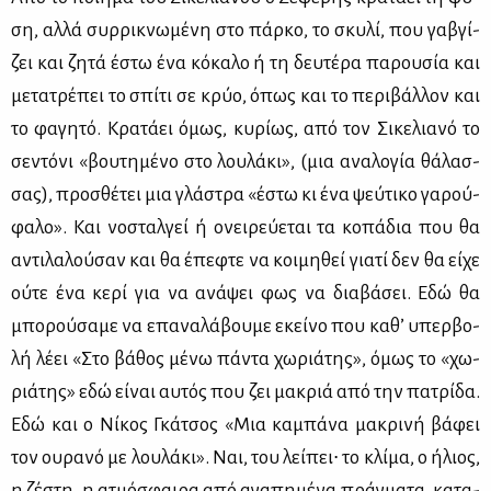
ση, αλ­λά συρ­ρι­κνω­μέ­νη στο πάρ­κο, το σκυ­λί, που γα­βγί­
ζει και ζη­τά έστω ένα κό­κα­λο ή τη δευ­τέ­ρα πα­ρου­σία και
με­τα­τρέ­πει το σπί­τι σε κρύο, όπως και το πε­ρι­βάλ­λον και
το φα­γη­τό. Κρα­τά­ει όμως, κυ­ρί­ως, από τον Σι­κε­λια­νό το
σε­ντό­νι «βου­τη­μέ­νο στο λου­λά­κι», (μια ανα­λο­γία θά­λασ­
σας), προ­σθέ­τει μια γλά­στρα «έστω κι ένα ψεύ­τι­κο γα­ρού­
φα­λο». Και νο­σταλ­γεί ή ονει­ρεύ­ε­ται τα κο­πά­δια που θα
αντι­λα­λού­σαν και θα έπε­φτε να κοι­μη­θεί για­τί δεν θα εί­χε
ού­τε ένα κε­ρί για να ανά­ψει φως να δια­βά­σει. Εδώ θα
μπο­ρού­σα­με να επα­να­λά­βου­με εκεί­νο που κα­θ’ υπερ­βο­
λή λέ­ει «Στο βά­θος μέ­νω πά­ντα χω­ριά­της», όμως το «χω­
ριά­της» εδώ εί­ναι αυ­τός που ζει μα­κριά από την πα­τρί­δα.
Εδώ και ο Νί­κος Γκά­τσος «Μια κα­μπά­να μα­κρι­νή βά­φει
τον ου­ρα­νό με λου­λά­κι». Ναι, του λεί­πει∙ το κλί­μα, ο ήλιος,
η ζέ­στη, η ατμό­σφαι­ρα από αγα­πη­μέ­να πράγ­μα­τα, κα­τα­