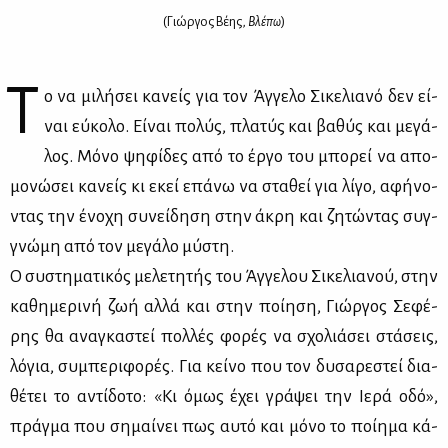
(Γιώρ­γος Βέ­ης,
Βλέ­πω
)
Τ
ο να μι­λή­σει κα­νείς για τον Άγ­γε­λο Σι­κε­λια­νό δεν εί­
ναι εύ­κο­λο. Εί­ναι πο­λύς, πλα­τύς και βα­θύς και με­γά­
λος. Μό­νο ψη­φί­δες από το έρ­γο του μπο­ρεί να απο­
μο­νώ­σει κα­νείς κι εκεί επά­νω να στα­θεί για λί­γο, αφή­νο­
ντας την ένο­χη συ­νεί­δη­ση στην άκρη και ζη­τώ­ντας συγ­
γνώ­μη από τον με­γά­λο μύ­στη.
Ο συ­στη­μα­τι­κός με­λε­τη­τής του Άγ­γε­λου Σι­κε­λια­νού, στην
κα­θη­με­ρι­νή ζωή αλ­λά και στην ποί­η­ση, Γιώρ­γος Σε­φέ­
ρης θα ανα­γκα­στεί πολ­λές φο­ρές να σχο­λιά­σει στά­σεις,
λό­για, συ­μπε­ρι­φο­ρές. Για κεί­νο που τον δυ­σα­ρε­στεί δια­
θέ­τει το αντί­δο­το: «Κι όμως έχει γρά­ψει την Ιε­ρά οδό»,
πράγ­μα που ση­μαί­νει πως αυ­τό και μό­νο το ποί­η­μα κά­