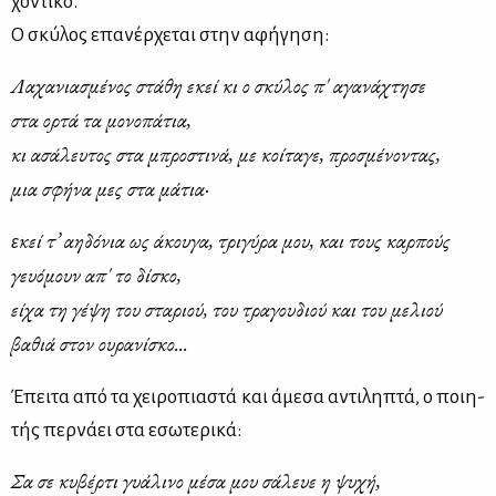
χο­ντι­κό.
Ο σκύ­λος επα­νέρ­χε­ται στην αφή­γη­ση:
Λα­χα­νια­σμέ­νος στά­θη εκεί κι ο σκύ­λος π' αγα­νά­χτη­σε
στα ορ­τά τα μο­νο­πά­τια,
κι ασά­λευ­τος στα μπρο­στι­νά, με κοί­τα­γε, προ­σμέ­νο­ντας,
μια σφή­να μες στα μά­τια·
κεί τ’ αη­δό­νια ως άκου­γα, τρι­γύ­ρα μου, και τους καρ­πούς
ε
γευό­μουν απ' το δί­σκο,
εί­χα τη γέ­ψη του στα­ριού, του τρα­γου­διού και του με­λιού
βα­θιά στον ου­ρα­νί­σκο...
Έπει­τα από τα χει­ρο­πια­στά και άμε­σα αντι­λη­πτά, ο ποι­η­
τής περ­νά­ει στα εσω­τε­ρι­κά:
Σα σε κυ­βέρ­τι γυά­λι­νο μέ­σα μου σά­λευε η ψυ­χή,