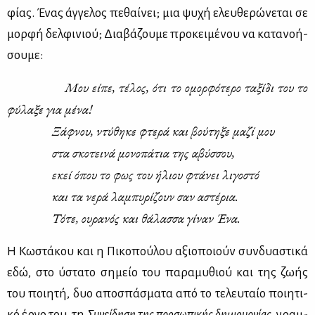
φί­ας. Ένας άγ­γε­λος πε­θαί­νει; μια ψυ­χή ελευ­θε­ρώ­νε­ται σε
μορ­φή δελ­φι­νιού; Δια­βά­ζου­με προ­κει­μέ­νου να κα­τα­νο­ή­
σου­με:
Μου εί­πε, τέ­λος, ότι το ομορ­φό­τε­ρο τα­ξί­δι του το
φύ­λα­ξε για μέ­να!
Ξάφ­νου, ντύ­θη­κε φτε­ρά και βού­τη­ξε μα­ζί μου
στα σκο­τει­νά μο­νο­πά­τια της αβύσ­σου,
εκεί όπου το φως του ήλιου φτά­νει λι­γο­στό
και τα νε­ρά λα­μπυ­ρί­ζουν σαν αστέ­ρια.
Τό­τε, ου­ρα­νός και θά­λασ­σα γί­ναν Ένα.
Η Κω­στά­κου και η Πι­κο­πού­λου αξιο­ποιούν συν­δυα­στι­κά
εδώ, στο ύστα­το ση­μείο του πα­ρα­μυ­θιού και της ζω­ής
του ποι­η­τή, δυο απο­σπά­σμα­τα από το τε­λευ­ταίο ποι­η­τι­
κό έρ­γο του, τη
Συ­νεί­δη­ση της προ­σω­πι­κής δη­μιουρ­γί­ας
, γραμ­