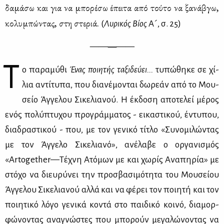
δα­μά­σω και για να μπο­ρέ­σω έπει­τα από τού­το να ξα­νά­βγω,
κο­λυ­μπώ­ντας, στη στε­ριά.
(
Λυ­ρι­κός Βί­ος
Α´, σ. 25)
——
—
——
Τ
ο πα­ρα­μύ­θι
Ένας ποι­η­τής τα­ξι­δεύ­ει...
τυ­πώ­θη­κε σε χί­
λια αντί­τυ­πα, που δια­νέ­μο­νται δω­ρε­άν από το Μου­
σείο Άγ­γε­λου Σι­κε­λια­νού. Η έκ­δο­ση απο­τε­λεί μέ­ρος
ενός πο­λύ­πτυ­χου προ­γράμ­μα­τος - ει­κα­στι­κού, έντυ­που,
δια­δρα­στι­κού - που, με τον γε­νι­κό τί­τλο «Συ­νο­μι­λώ­ντας
με τον Άγ­γε­λο Σι­κε­λια­νό», ανέ­λα­βε ο ορ­γα­νι­σμός
«Artogether—Τέ­χνη Ατό­μων με και χω­ρίς Ανα­πη­ρία» με
στό­χο να διευ­ρύ­νει την προ­σβα­σι­μό­τη­τα του Μου­σεί­ου
Άγ­γε­λου Σι­κε­λια­νού αλ­λά και να φέ­ρει τον ποι­η­τή και τον
ποι­η­τι­κό λό­γο γε­νι­κά κο­ντά στο παι­δι­κό κοι­νό, δια­μορ­
φώ­νο­ντας ανα­γνώ­στες που μπο­ρούν με­γα­λώ­νο­ντας να