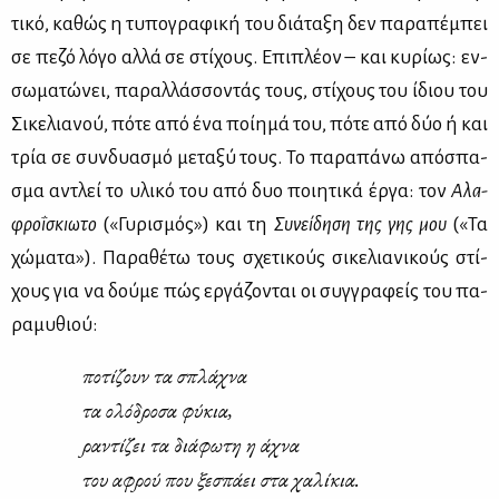
τι­κό, κα­θώς η τυ­πο­γρα­φι­κή του διά­τα­ξη δεν πα­ρα­πέ­μπει
σε πε­ζό λό­γο αλ­λά σε στί­χους. Επι­πλέ­ον – και κυ­ρί­ως: εν­
σω­μα­τώ­νει, πα­ραλ­λάσ­σο­ντάς τους, στί­χους του ίδιου του
Σι­κε­λια­νού, πό­τε από ένα ποί­η­μά του, πό­τε από δύο ή και
τρία σε συν­δυα­σμό με­τα­ξύ τους. Το πα­ρα­πά­νω από­σπα­
σμα αντλεί το υλι­κό του από δυο ποι­η­τι­κά έρ­γα: τον
Αλα­
φρο­ΐ­σκιω­το
(«Γυ­ρι­σμός») και τη
Συ­νεί­δη­ση της γης μου
(«Τα
χώ­μα­τα»). Πα­ρα­θέ­τω τους σχε­τι­κούς σι­κε­λια­νι­κούς στί­
χους για να δού­με πώς ερ­γά­ζο­νται οι συγ­γρα­φείς του πα­
ρα­μυ­θιού:
πο­τί­ζουν τα σπλά­χνα
τα ολό­δρο­σα φύ­κια,
ρα­ντί­ζει τα διά­φω­τη η άχνα
του αφρού που ξε­σπά­ει στα χα­λί­κια.