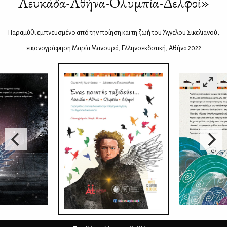
Λευκάδα-Αθήνα-Ολυμπία-Δελφοί»
Πα­ρα­μύ­θι εμπνευ­σμέ­νο από την ποί­η­ση και τη ζωή του Άγ­γε­λου Σι­κε­λια­νού,
ει­κο­νο­γρά­φη­ση Μα­ρία Μα­νου­ρά, Ελ­λη­νο­εκ­δο­τι­κή, Αθή­να 2022