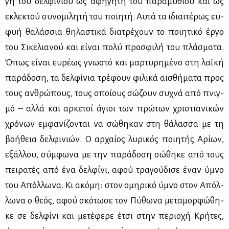
γή του δελ­φι­νιού ως αφη­γη­τή του πα­ρα­μυ­θιού και ως
εκλε­κτού συ­νο­μι­λη­τή του ποι­η­τή. Αυ­τά τα ιδιαι­τέ­ρως ευ­
φυή θα­λάσ­σια θη­λα­στι­κά δια­τρέ­χουν το ποι­η­τι­κό έρ­γο
του Σι­κε­λια­νού και εί­ναι πο­λύ προ­σφι­λή του πλά­σμα­τα.
Όπως εί­ναι ευ­ρέ­ως γνω­στό και μαρ­τυ­ρη­μέ­νο στη λαϊ­κή
πα­ρά­δο­ση, τα δελ­φί­νια τρέ­φουν φι­λι­κά αι­σθή­μα­τα προς
τους αν­θρώ­πους, τους οποί­ους σώ­ζουν συ­χνά από πνιγ­
μό – αλ­λά και αρ­κε­τοί άγιοι των πρώ­των χρι­στια­νι­κών
χρό­νων εμ­φα­νί­ζο­νται να σώ­θη­καν στη θά­λασ­σα με τη
βο­ή­θεια δελ­φι­νιών. Ο αρ­χαί­ος λυ­ρι­κός ποι­η­τής Αρί­ων,
εξάλ­λου, σύμ­φω­να με την πα­ρά­δο­ση σώ­θη­κε από τους
πει­ρα­τές από ένα δελ­φί­νι, αφού τρα­γού­δι­σε έναν ύμνο
του Απόλ­λω­να. Κι ακό­μη: στον ομη­ρι­κό ύμνο στον Απόλ­
λω­να ο θε­ός, αφού σκό­τω­σε τον Πύ­θω­να με­τα­μορ­φώ­θη­
κε σε δελ­φί­νι και με­τέ­φε­ρε έτσι στην πε­ριο­χή Κρή­τες,