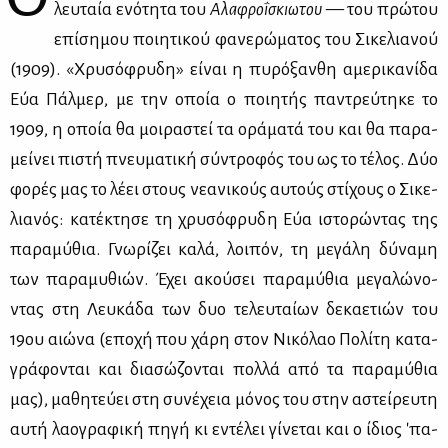
λευ­ταία ενό­τη­τα του
Αλα­φρο­ΐ­σκιω­του
— του πρώ­του
επί­ση­μου ποι­η­τι­κού φα­νε­ρώ­μα­τος του Σι­κε­λια­νού
(1909). «Χρυ­σό­φρυ­δη» εί­ναι η πυ­ρό­ξαν­θη αμε­ρι­κα­νί­δα
Εύα Πάλ­μερ, με την οποία ο ποι­η­τής πα­ντρεύ­τη­κε το
1909, η οποία θα μοι­ρα­στεί τα ορά­μα­τά του και θα πα­ρα­
μεί­νει πι­στή πνευ­μα­τι­κή σύ­ντρο­φός του ως το τέ­λος. Δύο
φο­ρές μας το λέ­ει στους νε­α­νι­κούς αυ­τούς στί­χους ο Σι­κε­
λια­νός: κα­τέ­κτη­σε τη χρυ­σό­φρυ­δη Εύα ιστο­ρώ­ντας της
πα­ρα­μύ­θια. Γνω­ρί­ζει κα­λά, λοι­πόν, τη με­γά­λη δύ­να­μη
των πα­ρα­μυ­θιών. Έχει ακού­σει πα­ρα­μύ­θια με­γα­λώ­νο­
ντας στη Λευ­κά­δα των δυο τε­λευ­ταί­ων δε­κα­ε­τιών του
19ου αιώ­να (επο­χή που χά­ρη στον Νι­κό­λαο Πο­λί­τη κα­τα­
γρά­φο­νται και δια­σώ­ζο­νται πολ­λά από τα πα­ρα­μύ­θια
μας), μα­θη­τεύ­ει στη συ­νέ­χεια μό­νος του στην αστεί­ρευ­τη
αυ­τή λα­ο­γρα­φι­κή πη­γή κι εντέ­λει γί­νε­ται και ο ίδιος 'πα­