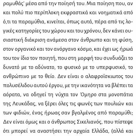
ρα­μυ­θά­ς' μέ­σα από την ποί­η­σή του. Μια ποί­η­ση που, αν
και πο­λύ πιο πε­ρί­πλο­κη εκ­φρα­στι­κά και νοη­μα­τι­κά από
ό,τι τα πα­ρα­μύ­θια, κι­νεί­ται, όπως αυ­τά, πέ­ρα από τις λο­
γι­κές κα­τη­γο­ρί­ες του χώ­ρου και του χρό­νου, δεν κά­νει ου­
σια­στι­κή διά­κρι­ση ανά­με­σα στον άν­θρω­πο και τη φύ­ση,
στον ορ­γα­νι­κό και τον ανόρ­γα­νο κό­σμο, και έχει ως ήρωά
του τον ίδιο τον ποι­η­τή, που στη μορ­φή του συν­δυά­ζει το
δυ­να­τό με το αδύ­να­το, το φυ­σι­κό με το υπερ­φυ­σι­κό, το
αν­θρώ­πι­νο με το θείο. Δεν εί­ναι ο αλα­φρο­ΐ­σκιω­τος του
πο­λυ­σέ­λι­δου αυ­τού έρ­γου, με την ικα­νό­τη­τα να βλέ­πει τα
αό­ρα­τα, να οδη­γεί τη νύ­χτα τον Όμη­ρο στα μο­νο­πά­τια
της Λευ­κά­δας, να ξέ­ρει όλες τις φω­νές των που­λιών και
των φι­διών, ένας ήρω­ας σαν βγαλ­μέ­νος από πα­ρα­μύ­θι;
Δεν εί­ναι όμως και ο άν­θρω­πος Σι­κε­λια­νός, που πί­στε­ψε
ότι μπο­ρεί να ανα­στή­σει την αρ­χαία Ελ­λά­δα, (αλ­λά και