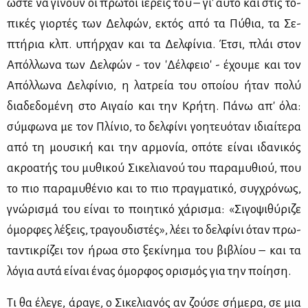
ώστε να γί­νουν οι πρώ­τοι ιε­ρείς του – γι' αυ­τό και στις το­
πι­κές γιορ­τές των Δελ­φών, εκτός από τα Πύ­θια, τα Σε­
πτή­ρια κλπ. υπήρ­χαν και τα Δελ­φί­νια. Έτσι, πλάι στον
Απόλ­λω­να των Δελ­φών - τον 'Δέλ­φειο' - έχου­με και τον
Απόλ­λω­να Δελ­φί­νιο, η λα­τρεία του οποί­ου ήταν πο­λύ
δια­δε­δο­μέ­νη στο Αι­γαίο και την Κρή­τη. Πά­νω απ' όλα:
σύμ­φω­να με τον Πλί­νιο, το δελ­φί­νι γοη­τευό­ταν ιδιαί­τε­ρα
από τη μου­σι­κή και την αρ­μο­νία, οπό­τε εί­ναι ιδα­νι­κός
ακρο­α­τής του μυ­θι­κού Σι­κε­λια­νού του πα­ρα­μυ­θιού, που
το πιο πα­ρα­μυ­θέ­νιο και το πιο πραγ­μα­τι­κό, συγ­χρό­νως,
γνώ­ρι­σμά του εί­ναι το ποι­η­τι­κό χά­ρι­σμα: «Σι­γο­ψι­θύ­ρι­ζε
όμορ­φες λέ­ξεις, τρα­γου­δι­στές», λέ­ει το δελ­φί­νι όταν πρω­
τα­ντι­κρί­ζει τον ήρωα στο ξε­κί­νη­μα του βι­βλί­ου – και τα
λό­για αυ­τά εί­ναι ένας όμορ­φος ορι­σμός για την ποί­η­ση.
Τι θα έλε­γε, άρα­γε, ο Σι­κε­λια­νός αν ζού­σε σή­με­ρα, σε μια