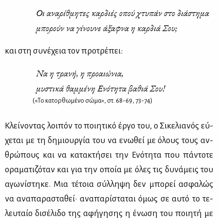
Οι ανα­ρίθ­μη­τες καρ­διές οπού χτυ­πάν στο διά­στη­μα
μπο­ρούν να γί­νου­νε άξαφ­να η καρ­διά Σου;
και στη συ­νέ­χεια τον προ­τρέ­πει:
Να η τρα­νή, η προ­αιώ­νια,
μυ­στι­κά θαμ­μέ­νη Ενό­τη­τα βα­θιά Σου!
(«Το κατορθωμένο σώμα», στ. 68-69, 73-74)
Κλεί­νο­ντας λοι­πόν το ποι­η­τι­κό έρ­γο του, ο Σι­κε­λια­νός εύ­
χε­ται με τη δη­μιουρ­γία του να ενω­θεί με όλους τους αν­
θρώ­πους και να κα­τα­κτή­σει την Ενό­τη­τα που πά­ντο­τε
ορα­μα­τι­ζό­ταν και για την οποία με όλες τις δυ­νά­μεις του
αγω­νί­στη­κε. Μια τέ­τοια σύλ­λη­ψη δεν μπο­ρεί ασφα­λώς
να ανα­πα­ρα­στα­θεί· ανα­πα­ρί­στα­ται όμως σε αυ­τό το τε­
λευ­ταίο δι­σέ­λι­δο της αφή­γη­σης η ένω­ση του ποι­η­τή με