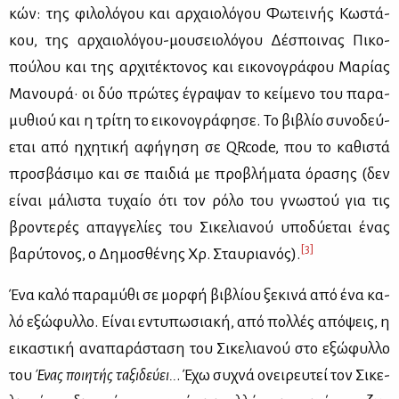
κών: της φι­λο­λό­γου και αρ­χαιο­λό­γου Φω­τει­νής Κω­στά­
κου, της αρ­χαιο­λό­γου-μου­σειο­λό­γου Δέ­σποι­νας Πι­κο­
πού­λου και της αρ­χι­τέ­κτο­νος και ει­κο­νο­γρά­φου Μα­ρί­ας
Μα­νου­ρά· οι δύο πρώ­τες έγρα­ψαν το κεί­με­νο του πα­ρα­
μυ­θιού και η τρί­τη το ει­κο­νο­γρά­φη­σε. Το βι­βλίο συ­νο­δεύ­
ε­ται από ηχη­τι­κή αφή­γη­ση σε QRcode, που το κα­θι­στά
προ­σβά­σι­μο και σε παι­διά με προ­βλή­μα­τα όρα­σης (δεν
εί­ναι μά­λι­στα τυ­χαίο ότι τον ρό­λο του γνω­στού για τις
βρο­ντε­ρές απαγ­γε­λί­ες του Σι­κε­λια­νού υπο­δύ­ε­ται ένας
[3]
βα­ρύ­το­νος, ο Δη­μο­σθέ­νης Χρ. Σταυ­ρια­νός).
Ένα κα­λό πα­ρα­μύ­θι σε μορ­φή βι­βλί­ου ξε­κι­νά από ένα κα­
λό εξώ­φυλ­λο. Εί­ναι εντυ­πω­σια­κή, από πολ­λές από­ψεις, η
ει­κα­στι­κή ανα­πα­ρά­στα­ση του Σι­κε­λια­νού στο εξώ­φυλ­λο
του
Ένας ποι­η­τής τα­ξι­δεύ­ει..
. Έχω συ­χνά ονει­ρευ­τεί τον Σι­κε­