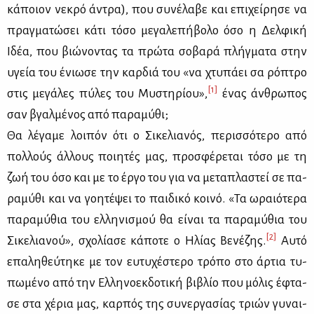
κά­ποιον νε­κρό άντρα), που συ­νέ­λα­βε και επι­χεί­ρη­σε να
πραγ­μα­τώ­σει κά­τι τό­σο με­γα­λε­πή­βο­λο όσο η Δελ­φι­κή
Ιδέα, που βιώ­νο­ντας τα πρώ­τα σο­βα­ρά πλήγ­μα­τα στην
υγεία του ένιω­σε την καρ­διά του «να χτυ­πά­ει σα ρό­πτρο
[1]
στις με­γά­λες πύ­λες του Μυ­στη­ρί­ου»,
ένας άν­θρω­πος
σαν βγαλ­μέ­νος από πα­ρα­μύ­θι;
Θα λέ­γα­με λοι­πόν ότι ο Σι­κε­λια­νός, πε­ρισ­σό­τε­ρο από
πολ­λούς άλ­λους ποι­η­τές μας, προ­σφέ­ρε­ται τό­σο με τη
ζωή του όσο και με το έρ­γο του για να με­τα­πλα­στεί σε πα­
ρα­μύ­θι και να γοη­τέ­ψει το παι­δι­κό κοι­νό. «Τα ωραιό­τε­ρα
πα­ρα­μύ­θια του ελ­λη­νι­σμού θα εί­ναι τα πα­ρα­μύ­θια του
[2]
Σι­κε­λια­νού», σχο­λί­α­σε κά­πο­τε ο Ηλί­ας Βε­νέ­ζης.
Αυ­τό
επα­λη­θεύ­τη­κε με τον ευ­τυ­χέ­στε­ρο τρό­πο στο άρ­τια τυ­
πω­μέ­νο από την Ελ­λη­νο­εκ­δο­τι­κή βι­βλίο που μό­λις έφτα­
σε στα χέ­ρια μας, καρ­πός της συ­νερ­γα­σί­ας τριών γυ­ναι­