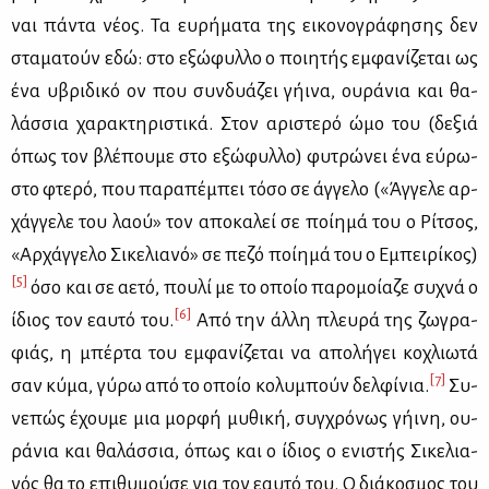
ναι πά­ντα νέ­ος. Τα ευ­ρή­μα­τα της ει­κο­νο­γρά­φη­σης δεν
στα­μα­τούν εδώ: στο εξώ­φυλ­λο ο ποι­η­τής εμ­φα­νί­ζε­ται ως
ένα υβρι­δι­κό ον που συν­δυά­ζει γή­ι­να, ου­ρά­νια και θα­
λάσ­σια χα­ρα­κτη­ρι­στι­κά. Στον αρι­στε­ρό ώμο του (δε­ξιά
όπως τον βλέ­που­με στο εξώ­φυλ­λο) φυ­τρώ­νει ένα εύ­ρω­
στο φτε­ρό, που πα­ρα­πέ­μπει τό­σο σε άγ­γε­λο («Άγ­γε­λε αρ­
χάγ­γε­λε του λα­ού» τον απο­κα­λεί σε ποί­η­μά του ο Ρί­τσος,
«Αρ­χάγ­γε­λο Σι­κε­λια­νό» σε πε­ζό ποί­η­μά του ο Εμπει­ρί­κος)
[5]
όσο και σε αε­τό, που­λί με το οποίο πα­ρο­μοί­α­ζε συ­χνά ο
[6]
ίδιος τον εαυ­τό του.
Από την άλ­λη πλευ­ρά της ζω­γρα­
φιάς, η μπέρ­τα του εμ­φα­νί­ζε­ται να απο­λή­γει κο­χλιω­τά
[7]
σαν κύ­μα, γύ­ρω από το οποίο κο­λυ­μπούν δελ­φί­νια.
Συ­
νε­πώς έχου­με μια μορ­φή μυ­θι­κή, συγ­χρό­νως γή­ι­νη, ου­
ρά­νια και θα­λάσ­σια, όπως και ο ίδιος ο ενι­στής Σι­κε­λια­
νός θα το επι­θυ­μού­σε για τον εαυ­τό του. Ο διά­κο­σμος του