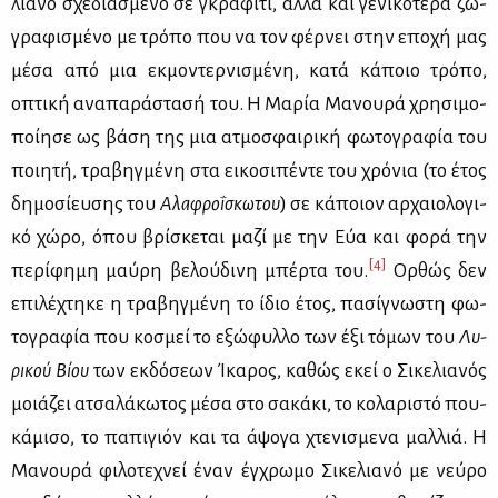
λια­νό σχε­δια­σμέ­νο σε γκρά­φι­τι, αλ­λά και γε­νι­κό­τε­ρα ζω­
γρα­φι­σμέ­νο με τρό­πο που να τον φέρ­νει στην επο­χή μας
μέ­σα από μια εκ­μο­ντερ­νι­σμέ­νη, κα­τά κά­ποιο τρό­πο,
οπτι­κή ανα­πα­ρά­στα­σή του. Η Μα­ρία Μα­νου­ρά χρη­σι­μο­
ποί­η­σε ως βά­ση της μια ατμο­σφαι­ρι­κή φω­το­γρα­φία του
ποι­η­τή, τρα­βηγ­μέ­νη στα ει­κο­σι­πέ­ντε του χρό­νια (το έτος
δη­μο­σί­ευ­σης του
Αλα­φρο­ΐ­σκω­του
) σε κά­ποιον αρ­χαιο­λο­γι­
κό χώ­ρο, όπου βρί­σκε­ται μα­ζί με την Εύα και φο­ρά την
[4]
πε­ρί­φη­μη μαύ­ρη βε­λού­δι­νη μπέρ­τα του.
Ορ­θώς δεν
επι­λέ­χτη­κε η τρα­βηγ­μέ­νη το ίδιο έτος, πα­σί­γνω­στη φω­
το­γρα­φία που κο­σμεί το εξώ­φυλ­λο των έξι τό­μων του
Λυ­
ρι­κού Βί­ου
των εκ­δό­σε­ων Ίκα­ρος, κα­θώς εκεί ο Σι­κε­λια­νός
μοιά­ζει ατσα­λά­κω­τος μέ­σα στο σα­κά­κι, το κο­λα­ρι­στό που­
κά­μι­σο, το πα­πι­γιόν και τα άψο­γα χτε­νι­σμε­να μαλ­λιά. Η
Μα­νου­ρά φι­λο­τε­χνεί έναν έγ­χρω­μο Σι­κε­λια­νό με νεύ­ρο