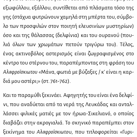
εξω­φύλ­λου, εξάλ­λου, συ­ντί­θε­ται από πλά­σμα­τα τό­σο της
γης (στά­χυα φυ­τρώ­νουν χα­μη­λά στη μπέρ­τα του, σύμ­βο­
λο των προ­σφι­λών στον ποι­η­τή ελευ­σι­νί­ων μυ­στη­ρί­ων)
όσο και της θά­λασ­σας (δελ­φί­νια) και του ου­ρα­νού (που­
λιά όλων των χρω­μά­των πε­τούν τρι­γύ­ρω του). Τέ­λος,
ένας ακτι­νο­βό­λος αστε­ρι­σμός εί­ναι ζω­γρα­φι­σμέ­νος στο
κέ­ντρο του στέρ­νου του, πα­ρα­πέ­μπο­ντας στη φρά­ση του
Αλα­φρο­ΐ­σκιω­του
«Μά­να, φω­τιά με βύ­ζα­ξες / κ' εί­ναι η καρ­
διά μου αστέ­ρι;» (στ. 761-762).
Και το πα­ρα­μύ­θι ξε­κι­νά­ει. Αφη­γη­τής του εί­ναι ένα δελ­φί­
νι, που ανα­δύ­ε­ται από τα νε­ρά της Λευ­κά­δας και ανταλ­
λάσ­σει φι­λι­κές μα­τιές με τον ήρωα-Σι­κε­λια­νό, ο οποί­ος
δια­βά­ζει στην ακρο­για­λιά. Το σκη­νι­κό πα­ρα­πέ­μπει στον
ξε­κί­νη­μα του
Αλα­φρο­ΐ­σκιω­το
υ, που τι­τλο­φο­ρεί­ται «Γυ­ρι­