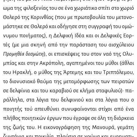
ω­μα της φι­λο­ξε­νί­ας του σε ένα χω­ριά­τι­κο σπί­τι στο χω­ριό
Θο­λε­ρό της Κο­ριν­θί­ας (που με πρω­το­βου­λία του με­το­νο­
μά­στη­κε σε Θα­λε­ρό και οδή­γη­σε στη συγ­γρα­φή του ομώ­
νυ­μου ποι­ή­μα­τος), η Δελ­φι­κή Ιδέα και οι Δελ­φι­κές Εορ­
τές (με μια σκη­νή από την πα­ρά­στα­ση του αι­σχύ­λειου
Προ­μη­θέα δε­σμώ­τη
), οι επι­σκέ­ψεις του στον ναό της Ολυ­
μπί­ας και στην Ακρό­πο­λη, αγα­πη­μέ­νοι του μύ­θοι (άθλοι
του Ηρα­κλή, ο μύ­θος της Άρ­τε­μης και του Τρι­πτό­λε­μου,
το διο­νυ­σια­κό θαύ­μα της με­τα­μόρ­φω­σης των πει­ρα­τών
σε δελ­φί­νια και του κα­ρα­βιού σε κλή­μα στα­φυ­λιού)· πα­
ράλ­λη­λα, στα λό­για του δελ­φι­νιού και στα λό­για που ο
ποι­η­τής τού απευ­θύ­νει συ­νυ­φαί­νο­νται στί­χοι από ένα
πλή­θος ποι­η­τι­κών έρ­γων που έγρα­ψε σε όλη τη διάρ­κεια
της ζω­ής του. Η ει­κο­νο­γρά­φη­ση της Μα­νου­ρά, γε­μά­τη
ζω­ντά­νια και ποι­κι­λία, πλού­σια σε χρώ­μα και ευ­ρη­μα­τι­