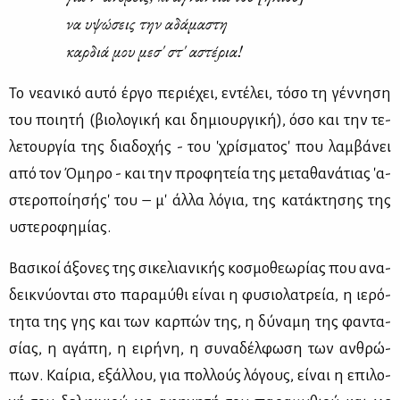
να υψώ­σεις την αδά­μα­στη
καρ­διά μου με­σ' στ' αστέ­ρια!
Το νε­α­νι­κό αυ­τό έρ­γο πε­ριέ­χει, εντέ­λει, τό­σο τη γέν­νη­ση
του ποι­η­τή (βιο­λο­γι­κή και δη­μιουρ­γι­κή), όσο και την τε­
λε­τουρ­γία της δια­δο­χής - του 'χρί­σμα­το­ς' που λαμ­βά­νει
από τον Όμη­ρο - και την προ­φη­τεία της με­τα­θα­νά­τιας 'α­
στε­ρο­ποί­η­σή­ς' του – μ' άλ­λα λό­για, της κα­τά­κτη­σης της
υστε­ρο­φη­μί­ας.
Βα­σι­κοί άξο­νες της σι­κε­λια­νι­κής κο­σμο­θε­ω­ρί­ας που ανα­
δει­κνύ­ο­νται στο πα­ρα­μύ­θι εί­ναι η φυ­σιο­λα­τρεία, η ιε­ρό­
τη­τα της γης και των καρ­πών της, η δύ­να­μη της φα­ντα­
σί­ας, η αγά­πη, η ει­ρή­νη, η συ­να­δέλ­φω­ση των αν­θρώ­
πων. Καί­ρια, εξάλ­λου, για πολ­λούς λό­γους, εί­ναι η επι­λο­