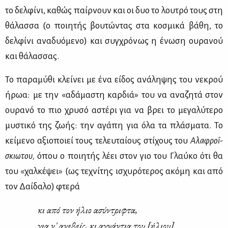
το δελ­φί­νι, κα­θώς παίρ­νουν και οι δυο το λου­τρό τους στη
θά­λασ­σα (ο ποι­η­τής βου­τώ­ντας στα κο­σμι­κά βά­θη, το
δελ­φί­νι ανα­δυό­με­νο) και συγ­χρό­νως η ένω­ση ου­ρα­νού
και θά­λασ­σας.
Το πα­ρα­μύ­θι κλεί­νει με ένα εί­δος ανά­λη­ψης του νε­κρού
ήρωα: με την «αδά­μα­στη καρ­διά» του να ανα­ζη­τά στον
ου­ρα­νό το πιο χρυ­σό αστέ­ρι για να βρει το με­γα­λύ­τε­ρο
μυ­στι­κό της ζω­ής: την αγά­πη για όλα τα πλά­σμα­τα. Το
κεί­με­νο αξιο­ποιεί τους τε­λευ­ταί­ους στί­χους του
Αλα­φρο­ΐ­
σκιω­του,
όπου ο ποι­η­τής λέ­ει στον γιο του Γλαύ­κο ότι θα
του «χαλ­κέ­ψει» (ως τε­χνί­της ισχυ­ρό­τε­ρος ακό­μη και από
τον Δαί­δα­λο) φτε­ρά
κι από τον ήλιο ασύ­ντρι­φτα,
για ν' ανε­βείς, κι αγνά­ντια του [ήλιου]