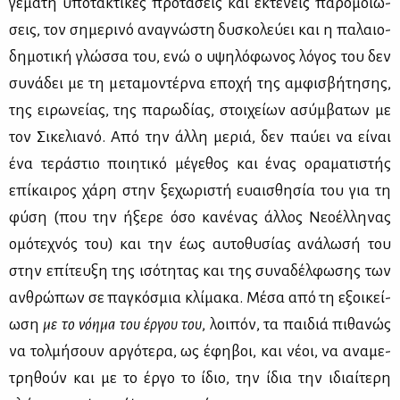
γε­μά­τη υπο­τα­κτι­κές προ­τά­σεις και εκτε­νείς πα­ρο­μοιώ­
σεις, τον ση­με­ρι­νό ανα­γνώ­στη δυ­σκο­λεύ­ει και η πα­λαιο­
δη­μο­τι­κή γλώσ­σα του, ενώ ο υψη­λό­φω­νος λό­γος του δεν
συ­νά­δει με τη με­τα­μο­ντέρ­να επο­χή της αμ­φι­σβή­τη­σης,
της ει­ρω­νεί­ας, της πα­ρω­δί­ας, στοι­χεί­ων ασύμ­βα­των με
τον Σι­κε­λια­νό. Από την άλ­λη με­ριά, δεν παύ­ει να εί­ναι
ένα τε­ρά­στιο ποι­η­τι­κό μέ­γε­θος και ένας ορα­μα­τι­στής
επί­και­ρος χά­ρη στην ξε­χω­ρι­στή ευαι­σθη­σία του για τη
φύ­ση (που την ήξε­ρε όσο κα­νέ­νας άλ­λος Νε­ο­έλ­λη­νας
ομό­τε­χνός του) και την έως αυ­το­θυ­σί­ας ανά­λω­σή του
στην επί­τευ­ξη της ισό­τη­τας και της συ­να­δέλ­φω­σης των
αν­θρώ­πων σε πα­γκό­σμια κλί­μα­κα. Μέ­σα από τη εξοι­κεί­
ω­ση
με το νό­η­μα του έρ­γου του
, λοι­πόν, τα παι­διά πι­θα­νώς
να τολ­μή­σουν αρ­γό­τε­ρα, ως έφη­βοι, και νέ­οι, να ανα­με­
τρη­θούν και με το έρ­γο το ίδιο, την ίδια την ιδιαί­τε­ρη