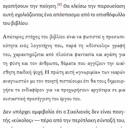
[8]
αγα­πή­σουν την ποί­η­ση.
Θα κλεί­σω την πα­ρου­σί­α­ση
αυ­τή σχο­λιά­ζο­ντας ένα από­σπα­σμα από το οπι­σθό­φυλ­λο
του βι­βλί­ου:
Απώ­τε­ρος στό­χος του βι­βλί­ου εί­ναι να φω­τι­στεί η προ­σω­πι­
κό­τη­τα ενός λο­γο­τέ­χνη που, πα­ρά τη «δύ­σκο­λη» γρα­φή
του, χα­ρα­κτη­ρί­ζε­ται από πλού­σια φα­ντα­σία και αγά­πη για
τη φύ­ση και τον άν­θρω­πο, θέ­μα­τα που αγ­γί­ζουν την ευαί­
σθη­τη παι­δι­κή ψυ­χή. Η πρώ­τη αυ­τή «γνω­ρι­μία» των νε­α­ρών
ανα­γνω­στών με τον ποι­η­τή πι­στεύ­ου­με ότι θα τους δη­μιουρ­
γή­σει το εν­δια­φέ­ρον για να προ­χω­ρή­σουν αρ­γό­τε­ρα σε μια
ου­σια­στι­κή προ­σέγ­γι­ση του έρ­γου του.
Δεν υπάρ­χει αμ­φι­βο­λία ότι ο Σι­κε­λια­νός δεν εί­ναι ποι­η­
τής «εύ­κο­λος» — πέ­ρα από την πε­ρί­πλο­κη σύ­ντα­ξή του,