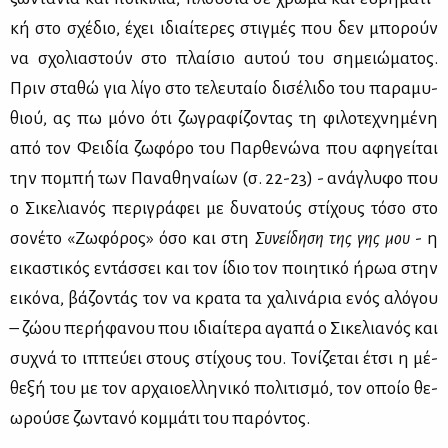
κή στο σχέ­διο, έχει ιδιαί­τε­ρες στιγ­μές που δεν μπο­ρούν
να σχο­λια­στούν στο πλαί­σιο αυ­τού του ση­μειώ­μα­τος.
Πριν στα­θώ για λί­γο στο τε­λευ­ταίο δι­σέ­λι­δο του πα­ρα­μυ­
θιού, ας πω μό­νο ότι ζω­γρα­φί­ζο­ντας τη φι­λο­τε­χνη­μέ­νη
από τον Φει­δία ζω­φό­ρο του Παρ­θε­νώ­να που αφη­γεί­ται
την πο­μπή των Πα­να­θη­ναί­ων (σ. 22-23) - ανά­γλυ­φο που
ο Σι­κε­λια­νός πε­ρι­γρά­φει με δυ­να­τούς στί­χους τό­σο στο
σο­νέ­το «Ζω­φό­ρος» όσο και στη
Συ­νεί­δη­ση της γης μου
- η
ει­κα­στι­κός εντάσ­σει και τον ίδιο τον ποι­η­τι­κό ήρωα στην
ει­κό­να, βά­ζο­ντάς τον να κρα­τα τα χα­λι­νά­ρια ενός αλό­γου
– ζώ­ου πε­ρή­φα­νου που ιδιαί­τε­ρα αγα­πά ο Σι­κε­λια­νός και
συ­χνά το ιπ­πεύ­ει στους στί­χους του. Το­νί­ζε­ται έτσι η μέ­
θε­ξή του με τον αρ­χαιο­ελ­λη­νι­κό πο­λι­τι­σμό, τον οποίο θε­
ω­ρού­σε ζω­ντα­νό κομ­μά­τι του πα­ρό­ντος.