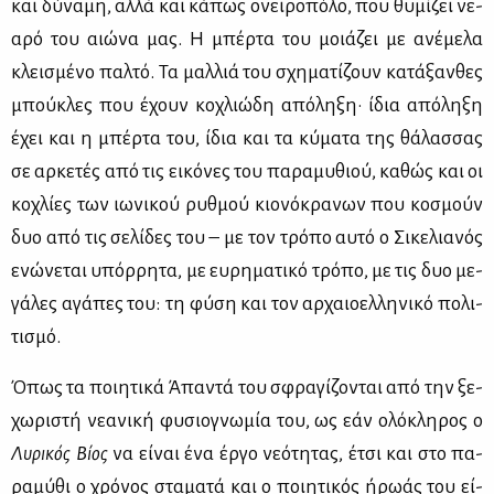
και δύ­να­μη, αλ­λά και κά­πως ονει­ρο­πό­λο, που θυ­μί­ζει νε­
α­ρό του αιώ­να μας. Η μπέρ­τα του μοιά­ζει με ανέ­με­λα
κλει­σμέ­νο παλ­τό. Τα μαλ­λιά του σχη­μα­τί­ζουν κα­τά­ξαν­θες
μπού­κλες που έχουν κο­χλιώ­δη από­λη­ξη· ίδια από­λη­ξη
έχει και η μπέρ­τα του, ίδια και τα κύ­μα­τα της θά­λασ­σας
σε αρ­κε­τές από τις ει­κό­νες του πα­ρα­μυ­θιού, κα­θώς και οι
κο­χλί­ες των ιω­νι­κού ρυθ­μού κιο­νό­κρα­νων που κο­σμούν
δυο από τις σε­λί­δες του – με τον τρό­πο αυ­τό ο Σι­κε­λια­νός
ενώ­νε­ται υπόρ­ρη­τα, με ευ­ρη­μα­τι­κό τρό­πο, με τις δυο με­
γά­λες αγά­πες του: τη φύ­ση και τον αρ­χαιο­ελ­λη­νι­κό πο­λι­
τι­σμό.
Όπως τα ποι­η­τι­κά Άπα­ντά του σφρα­γί­ζο­νται από την ξε­
χω­ρι­στή νε­α­νι­κή φυ­σιο­γνω­μία του, ως εάν ολό­κλη­ρος ο
Λυ­ρι­κός Βί­ος
να εί­ναι ένα έρ­γο νε­ό­τη­τας, έτσι και στο πα­
ρα­μύ­θι ο χρό­νος στα­μα­τά και ο ποι­η­τι­κός ήρω­άς του εί­