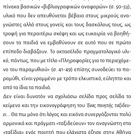
πί­να­κα βα­σι­κών «βι­βλιο­γρα­φι­κών ανα­φο­ρών» (σ. 50-53),
υλι­κό που δεν απευ­θύ­νε­ται βέ­βαια στους μι­κρούς ανα­
γνώ­στες αλ­λά στους γο­νείς και τους δα­σκά­λους τους, ως
τρο­φή για πε­ραι­τέ­ρω σκέ­ψη και ως ευ­και­ρία να βοη­θή­
σουν τα παι­διά να εμ­βα­θύ­νουν σε αυ­τό που σε πρώ­το
επί­πε­δο δια­βά­ζουν. Το οκτα­σέ­λι­δο πραγ­μα­το­λο­γι­κό υλι­
κό, πά­ντως, που με τί­τλο «Πλη­ρο­φο­ρί­ες για το πε­ριε­χό­με­
νο του πα­ρα­μυ­θιού» (σ. 41-49) επί­σης συ­νο­δεύ­ει το πα­
ρα­μύ­θι, εί­ναι γραμ­μέ­νο με τρό­πο ελ­κυ­στι­κό, εύ­λη­πτο και
από τα ίδια τα παι­διά.
Δεν εί­ναι δυ­να­τόν να σχο­λιά­σω σε­λί­δα προς σε­λί­δα το
κεί­με­νο και την ει­κο­νο­γρά­φη­ση του
Ένας ποι­η­τής τα­ξι­δευ­
ει..
. Θα πω μό­νο ότι λό­γος και ει­κό­να συ­νερ­γά­ζο­νται πο­λύ
αρ­μο­νι­κά και πράγ­μα­τι «τα­ξι­δεύ­ουν» τον ανα­γνώ­στη στα
«τα­ξί­δια» ενός ποι­η­τή που ελά­χι­στα έζη­σε στην Αθή­να