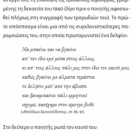
μέ­νης τη δε­κα­ε­τία του 1940 (λί­γο πριν ο ποι­η­τής αφο­σιω­
θεί πλή­ρως στη συγ­γρα­φή των τρα­γω­διών του). Το πρώ­
το από­σπα­σμα εί­ναι μια από τις συ­γκλο­νι­στι­κό­τε­ρες πα­
ρο­μοιώ­σεις του, στην οποία πρω­τα­γω­νι­στεί ένα δελ­φί­νι:
Να μπαί­νω και να βγαί­νω
απ' τον ίδιο εμέ μέ­σα στους άλ­λους,
κι απ' τους άλ­λους πά­λι μες στον ίδιο τον εαυ­τό μου,
κα­θώς βγαί­νει με άλ­μα­τα τε­ρά­στια
το δελ­φί­νι μέ­σ' από την άβυσ­σο
και ξα­να­μπαί­νει πά­λι ορ­μη­τι­κό
ισχυ­ρό, πα­σί­χα­ρο στον άμε­τρο βυ­θό
(«Απόλλων Διονυσόδοτος», στ. 85-91)
Στο δεύ­τε­ρο ο ποι­η­τής ρω­τά τον εαυ­τό του: