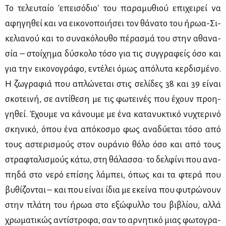
Το τε­λευ­ταίο 'ε­πει­σό­διο' του πα­ρα­μυ­θιού επι­χει­ρεί να
αφη­γη­θεί και να ει­κο­νο­ποι­ή­σει τον θά­να­το του ήρωα-Σι­
κε­λια­νού και το συ­να­κό­λου­θο πέ­ρα­σμά του στην αθα­να­
σία – στοί­χη­μα δύ­σκο­λο τό­σο για τις συγ­γρα­φείς όσο και
για την ει­κο­νο­γρά­φο, εντέ­λει όμως από­λυ­τα κερ­δι­σμέ­νο.
Η ζω­γρα­φιά που απλώ­νε­ται στις σε­λί­δες 38 και 39 εί­ναι
σκο­τει­νή, σε αντί­θε­ση με τις φω­τει­νές που έχουν προη­
γη­θεί. Έχου­με να κά­νου­με με ένα κα­τα­νυ­κτι­κό νυ­χτε­ρι­νό
σκη­νι­κό, όπου ένα από­κο­σμο φως ανα­δύ­ε­ται τό­σο από
τους αστε­ρι­σμούς στον ου­ρά­νιο θό­λο όσο και από τους
στρα­φτα­λι­σμούς κά­τω, στη θά­λασ­σα· το δελ­φί­νι που ανα­
πη­δά στο νε­ρό επί­σης λά­μπει, όπως και τα φτε­ρά που
βυ­θί­ζο­νται – και που εί­ναι ίδια με εκεί­να που φυ­τρώ­νουν
στην πλά­τη του ήρωα στο εξώ­φυλ­λο του βι­βλί­ου, αλ­λά
χρω­μα­τι­κώς αντί­στρο­φα, σαν το αρ­νη­τι­κό μιας φω­το­γρα­