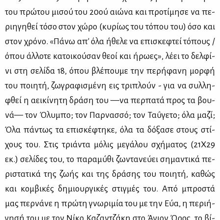
του πρώ­του μι­σού του 20ού αιώ­να και προ­τί­μη­σε να πε­
ρι­η­γη­θεί τό­σο στον χώ­ρο (κυ­ρί­ως του τό­που του) όσο και
στον χρό­νο. «Πά­νω απ' όλα ήθε­λε να επι­σκε­φτεί τό­πους /
όπου άλ­λο­τε κα­τοι­κού­σαν θε­οί και ήρω­ες», λέ­ει το δελ­φί­
νι στη σε­λί­δα 18, όπου βλέ­που­με την πε­ρή­φα­νη μορ­φή
του ποι­η­τή, ζω­γρα­φι­σμέ­νη εις τρι­πλούν - για να συλ­λη­
φθεί η αει­κί­νη­τη δρά­ση του —να περ­πα­τά προς τα βου­
νά— τον Όλυ­μπο; τον Παρ­νασ­σό; τον Τα­ΰ­γε­το; όλα μα­ζί;
Όλα πά­ντως τα επι­σκέ­φτη­κε, όλα τα δό­ξα­σε στους στί­
χους του. Στις τριά­ντα μό­λις με­γά­λου σχή­μα­τος (21Χ29
εκ.) σε­λί­δες του, το πα­ρα­μύ­θι ζω­ντα­νεύ­ει ση­μα­ντι­κά πε­
ρι­στα­τι­κά της ζω­ής και της δρά­σης του ποι­η­τή, κα­θώς
και κομ­βι­κές δη­μιουρ­γι­κές στιγ­μές του. Από μπρο­στά
μας περ­νά­νε η πρώ­τη γνω­ρι­μία του με την Εύα, η πε­ρι­ή­
γη­σή του με τον Νί­κο Κα­ζαν­τζά­κη στο Άγιον Όρος, το βί­