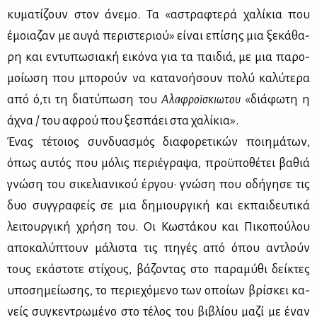
κυ­μα­τί­ζουν στον άνε­μο. Τα «αστρα­φτε­ρά χα­λί­κια που
έμοια­ζαν με αυ­γά πε­ρι­στε­ριού» εί­ναι επί­σης μια ξε­κά­θα­
ρη και εντυ­πω­σια­κή ει­κό­να για τα παι­διά, με μια πα­ρο­
μοί­ω­ση που μπο­ρούν να κα­τα­νο­ή­σουν πο­λύ κα­λύ­τε­ρα
από ό,τι τη δια­τύ­πω­ση του
Αλα­φροϊ­σκιω­του
«διά­φω­τη η
άχνα / του αφρού που ξε­σπά­ει στα χα­λί­κια».
Ένας τέ­τοιος συν­δυα­σμός δια­φο­ρε­τι­κών ποι­η­μά­των,
όπως αυ­τός που μό­λις πε­ριέ­γρα­ψα, προ­ϋ­πο­θέ­τει βα­θιά
γνώ­ση του σι­κε­λια­νι­κού έρ­γου· γνώ­ση που οδή­γη­σε τις
δυο συγ­γρα­φείς σε μια δη­μιουρ­γι­κή και εκ­παι­δευ­τι­κά
λει­τουρ­γι­κή χρή­ση του. Οι Κω­στά­κου και Πι­κο­πού­λου
απο­κα­λύ­πτουν μά­λι­στα τις πη­γές από όπου αντλούν
τους εκά­στο­τε στί­χους, βά­ζο­ντας στο πα­ρα­μύ­θι δεί­κτες
υπο­ση­μεί­ω­σης, το πε­ριε­χό­με­νο των οποί­ων βρί­σκει κα­
νείς συ­γκε­ντρω­μέ­νο στο τέ­λος του βι­βλί­ου μα­ζί με έναν