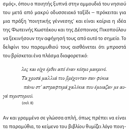
σμός», όπου ο ποι­η­τής ξυ­πνά στην αμ­μου­διά του νη­σιού
του με­τά από μα­κρύ οδυσ­σεια­κό τα­ξί­δι – πρό­κει­ται για
μια πρά­ξη 'ποι­η­τι­κής γέν­νε­ση­ς' και εί­ναι καί­ρια η ιδέα
της Φω­τει­νής Κω­στά­κου και της Δέ­σποι­νας Πι­κο­πού­λου
να ξε­κι­νή­σουν την αφή­γη­σή τους από αυ­τό το ση­μείο. Το
δελ­φί­νι του πα­ρα­μυ­θιού τους αι­σθά­νε­ται ότι μπρο­στά
του βρί­σκε­ται ένα πλά­σμα δια­φο­ρε­τι­κό:
λες και εί­χε έρ­θει από έναν κό­σμο μα­κρι­νό.
Τα χρυ­σά μαλ­λιά του βρέ­χο­νταν σαν φύ­κια
πά­νω στ' αστρα­φτε­ρά χα­λί­κια που έμοια­ζαν με αυ­
γά πε­ρι­στε­ριού.
(σελ. 8)
Αν και γραμ­μέ­νο σε γλώσ­σα απλή, όπως πρέ­πει να εί­ναι
τα πα­ρα­μύ­θια, το κεί­με­νο του βι­βλί­ου θυ­μί­ζει λό­γο ποι­η­