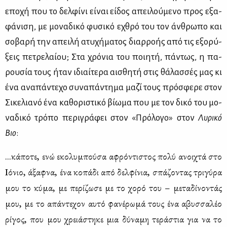
επο­χή που το δελ­φί­νι εί­ναι εί­δος απει­λού­με­νο προς εξα­
φά­νι­ση, με μο­να­δι­κό φυ­σι­κό εχθρό του τον άν­θρω­πο και
σο­βα­ρή την απει­λή ατυ­χή­μα­τος διαρ­ρο­ής από τις εξο­ρύ­
ξεις πε­τρε­λαί­ου; Στα χρό­νια του ποι­η­τή, πά­ντως, η πα­
ρου­σία τους ήταν ιδιαί­τε­ρα αι­σθη­τή στις θά­λασ­σές μας κι
ένα ανα­πά­ντε­χο συ­να­πά­ντη­μα μα­ζί τους πρό­σφε­ρε στον
Σι­κε­λια­νό ένα κα­θο­ρι­στι­κό βί­ω­μα που με τον δι­κό του μο­
να­δι­κό τρό­πο πε­ρι­γρά­φει στον «Πρό­λο­γο» στον
Λυ­ρι­κό
Βιο
:
...κά­πο­τε, ενώ εκο­λυ­μπού­σα αφρό­ντι­στος πο­λύ ανοι­χτά στο
Ιό­νιο, άξαφ­να, ένα κο­πά­δι από δελ­φί­νια, σπά­ζο­ντας τρι­γύ­ρα
μου το κύ­μα, με πε­ρί­ζω­σε με το χο­ρό του – με­τα­δί­νο­ντάς
μου, με το απά­ντε­χον αυ­τό φα­νέ­ρω­μά τους ένα αβυσ­σα­λέο
ρί­γος, που μου χρειά­στη­κε μια δύ­να­μη τε­ρά­στια για να το