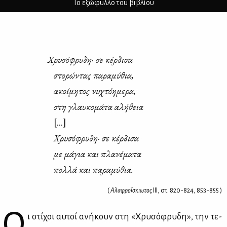
Το εξώφυλλο του βιβλίου
Χρυ­σό­φρυ­δη
·
σε κέρ­δι­σα
στο­ρώ­ντας πα­ρα­μύ­θια,
ακοί­μη­τος νυ­χτό­η­με­ρα,
στη γλαυ­κο­μά­τα αλή­θεια
[...]
Χρυ­σό­φρυ­δη· σε κέρ­δι­σα
με μά­για και πλα­νέ­μα­τα
πολ­λά και πα­ρα­μύ­θια.
(
Αλαφροΐσκιωτος
ΙΙΙ, στ. 820-824, 853-855 )
Ο
ι στί­χοι αυ­τοί ανή­κουν στη «Χρυ­σό­φρυ­δη», την τε­