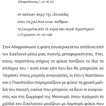
(
Αλαφροΐσκιωτος,
Ι, στ. 18-21)
σε κά­ποιαν άκρη της Λευ­κά­δας
όπου τα χα­λί­κια ει­ναι κα­θά­ρια
τε­λειω­μέ­να από το κύ­μα σαν αυ­γά πε­ρι­στε­ριού
(«Τα χώματα», στ. 143-148)
Στον
Αλα­φροϊ­σκιω­το
η φύ­ση εσω­τε­ρι­κεύ­ε­ται από­λυ­τα από
τον Σι­κε­λια­νό μέ­σω μιας πυ­κνής με­τα­φο­ρι­κό­τη­τας. Έτσι,
στους πα­ρα­πά­νω στί­χους τα φύ­κια πο­τί­ζουν τα ίδια τα
σπλά­χνα του – αυ­τό εί­ναι κά­τι που δεν θα μπο­ρού­σε να
'πε­ρά­σει' στους μι­κρούς ανα­γνώ­στες, κι έτσι η Κω­στά­κου
και η Πι­κο­πού­λου πα­ρο­μοιά­ζουν με φύ­κια τα χρυ­σά μαλ­
λιά του ποι­η­τή, ει­κό­να που μπο­ρούν να δουν οι ανα­γνώ­
στες και στη ζω­γρα­φιά της Μα­νου­ρά, όπου πράγ­μα­τι τα
μαλ­λιά του Σι­κε­λια­νού μοιά­ζουν με λα­μπε­ρά φύ­κια που