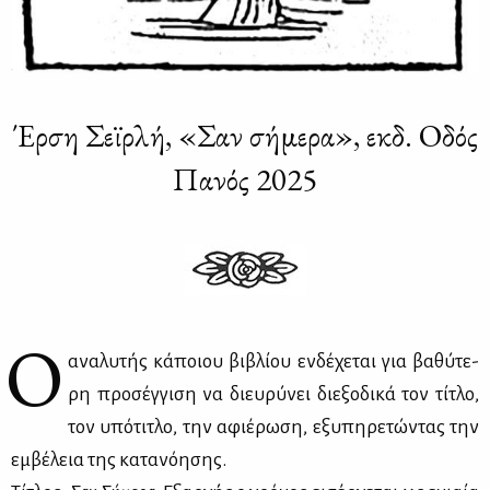
Έρση Σεϊρλή, «Σαν σήμερα», εκδ. Οδός
Πανός 2025
Ο
ανα­λυ­τής κά­ποιου βι­βλί­ου εν­δέ­χε­ται για βα­θύ­τε­
ρη προ­σέγ­γι­ση να διευ­ρύ­νει διε­ξο­δι­κά τον τί­τλο,
τον υπό­τι­τλο, την αφιέ­ρω­ση, εξυ­πη­ρε­τώ­ντας την
εμ­βέ­λεια της κα­τα­νό­η­σης.