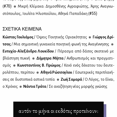
#70)
(
Μι­κρή Κλί­μα­κα: Δη­μο­σθέ­νης Αγρα­φιώ­της, Άρης Ανα­γνω­
#55)
στό­που­λος, Ιου­λί­τα Ηλιο­πού­λου, Αθη­νά Πα­πα­δά­κη (
ΣΧΕΤΙΚΑ ΚΕΙΜΕΝΑ
Κώ­στας Γου­λιά­μος
/ Όψεις Ποι­η­τι­κής Ορια­κό­τη­τας
Γιώρ­γος Δρί­
τσας
/ Μια ση­μα­ντι­κή γυ­ναι­κεία ποι­η­τι­κή φω­νή της Ανα­γέν­νη­σης
Ευ­τυ­χία-Αλε­ξάν­δρα Λου­κί­δου
/ Πέ­ρα­σμα από δά­σος σκο­τει­νό με
βλά­στη­ση πυ­κνή
Δή­μη­τρα Μήτ­τα
/ Αν­θρω­πι­σμός και πραγ­μα­τι­
σμός
Κων­στα­ντί­νος Β. Πρώ­ι­μος
/ Κε­νό ενός δέ­κα­του του δευ­τε­
ρο­λέ­πτου, πε­ρί­που
Αθη­νά Ρώσ­σο­γλου
/ Εσω­τε­ρι­κές πε­ρι­πλα­νή­
σεις σε δυ­στο­πι­κά αστι­κά το­πία
Ζωή Σα­μα­ρά
/ Ο Λό­γος, το Εί­ναι,
ο Χρό­νος
Νά­ντια Τρά­τα
/ Σε ανα­ζή­τη­ση νέ­ας μορ­φής γνώ­σης
αυτόν το μήνα οι εκδότες προτείνουν: