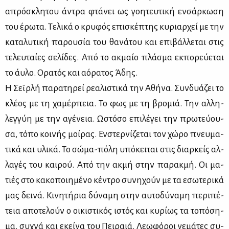
απρό­σκλη­του άντρα φτά­νει ως γοη­τευ­τι­κή εν­σάρ­κω­ση
του έρω­τα. Τε­λι­κά ο κρυ­φός επι­σκέ­πτης κυ­ριαρ­χεί με την
κα­τα­λυ­τι­κή πα­ρου­σία του θα­νά­του και επι­βάλ­λε­ται στις
τε­λευ­ταί­ες σε­λί­δες. Από το ακ­μαίο πλά­σμα εκ­πο­ρεύ­ε­ται
το άυ­λο. Ορα­τός και αό­ρα­τος Άδης.
Η Σεϊρ­λή πα­ρα­τη­ρεί ρε­α­λι­στι­κά την Αθή­να. Συν­δυά­ζει το
κλέ­ος με τη χα­μέρ­πεια. Το φως με τη βρο­μιά. Την αλ­λη­
λεγ­γύη με την αγέ­νεια. Ωστό­σο επι­λέ­γει την πρω­τεύ­ου­
σα, τό­πο κοι­νής μοί­ρας. Εν­στερ­νί­ζε­ται τον χώ­ρο πνευ­μα­
τι­κά και υλι­κά. Το σώ­μα-πό­λη υπό­κει­ται στις διαρ­κείς αλ­
λα­γές του και­ρού. Από την ακ­μή στην πα­ρακ­μή. Οι μα­
τιές στο κα­κο­ποι­η­μέ­νο κέ­ντρο συ­νη­χούν με τα εσω­τε­ρι­κά
μας δει­νά. Κι­νη­τή­ρια δύ­να­μη στην αυ­το­δύ­να­μη πε­ρι­πέ­
τεια απο­τε­λούν ο οι­κι­στι­κός ιστός και κυ­ρί­ως τα το­πό­ση­
μα, συ­χνά και εκεί­να του Πει­ραιά. Λε­ω­φό­ροι γε­μά­τες συ­