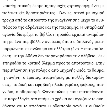
ναι­σθη­μα­τι­κούς δε­σμούς, πε­ριο­χές χαρ­το­γρα­φη­μέ­νες με
πο­λι­τι­στι­κές δρα­στη­ριό­τη­τες . Γω­νί­ες, στε­νά με ισχυ­ρή
τρο­χιά από το απρό­ο­πτο της ανα­γέν­νη­σης μέ­χρι το ανυ­
πό­φο­ρο της αδρά­νειας και της πα­ρακ­μής. Η υπαρ­ξια­κή
αγω­νία δια­τρέ­χει το βι­βλίο, η ηρω­ί­δα έρ­χε­ται αντι­μέ­τω­
πη με ένα πε­ρι­βάλ­λον ανοί­κειο, όπου ο δι­πλα­νός με­τα­
μορ­φώ­νε­ται σε ανώ­νυ­μο και αλ­λό­τριο ξέ­νο. Η επα­να­σύν­
δε­ση με την Αθή­να δεν πα­ρα­χα­ράσ­σει την αλή­θεια , δεν
επη­ρε­ά­ζει το κρι­τι­κό βλέμ­μα προς το απο­τρό­παιο. Στην
πε­ρι­πλά­νη­ση της πό­λης ο από μη­χα­νής Θε­ός, το θαύ­μα,
η σα­γή­νη, ο έρω­τας, ανα­μνή­σεις με πολ­λές δια­κυ­μάν­
σεις, παι­δι­κή και εφη­βι­κή ηλι­κία γε­μά­τες φό­βους, παι­
χνί­δια, αι­σθη­σια­σμό. Φα­ντα­σιώ­σεις που επε­κτεί­νο­νται
με πα­ραλ­λα­γές στα επό­με­να χρό­νια και αγ­γί­ζουν το ανε­
ξή­γη­το και το απρό­σι­το. Η οδοι­πο­ρία αρ­γή με ρυθ­μούς