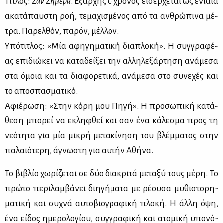
Τί­τλος:
Σαν Σή­με­ρα
. Εξαρ­χής ο χρό­νος ει­σέρ­χε­ται ως ενιαία
ακα­τά­παυ­στη ροή, τε­μα­χι­σμέ­νος από τα αν­θρώ­πι­να μέ­
τρα. Πα­ρελ­θόν, πα­ρόν, μέλ­λον.
Υπό­τι­τλος: «Μία αφη­γη­μα­τι­κή δια­πλο­κή». Η συγ­γρα­φέ­
ας επι­διώ­κει να κα­τα­δεί­ξει την αλ­λη­λε­ξάρ­τη­ση ανά­με­σα
στα όμοια και τα δια­φο­ρε­τι­κά, ανά­με­σα στο συ­νε­χές και
το απο­σπα­σμα­τι­κό.
Αφιέ­ρω­ση: «Στην κό­ρη μου Πη­γή». Η προ­σω­πι­κή κα­τά­
θε­ση μπο­ρεί να εκλη­φθεί και σαν ένα κά­λε­σμα προς τη
νε­ό­τη­τα για μία μι­κρή με­τα­κί­νη­ση του βλέμ­μα­τος στην
πα­λαιό­τε­ρη, άγνω­στη για αυ­τήν Αθή­να.
Το βι­βλίο χω­ρί­ζε­ται σε δύο δια­κρι­τά με­τα­ξύ τους μέ­ρη. Το
πρώ­το πε­ρι­λαμ­βά­νει δι­η­γή­μα­τα με ρέ­ου­σα μυ­θι­στο­ρη­
μα­τι­κή και συ­χνά αυ­το­βιο­γρα­φι­κή πλο­κή. Η άλ­λη όψη,
ένα εί­δος ημε­ρο­λο­γί­ου, συγ­γρα­φι­κή και ατο­μι­κή υπο­νό­