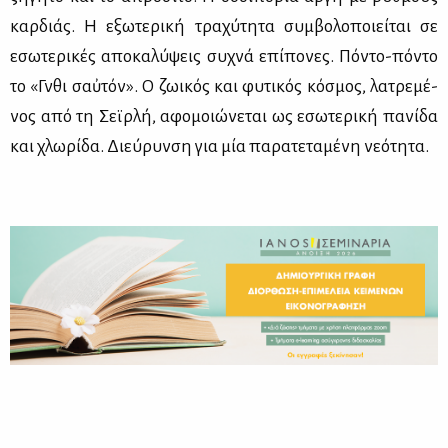
καρ­διάς. Η εξω­τε­ρι­κή τρα­χύ­τη­τα συμ­βο­λο­ποιεί­ται σε
εσω­τε­ρι­κές απο­κα­λύ­ψεις συ­χνά επί­πο­νες. Πό­ντο-πό­ντο
το «Γνῶθι σαὐτόν». Ο ζω­ι­κός και φυ­τι­κός κό­σμος, λα­τρε­μέ­
νος από τη Σεϊρ­λή, αφο­μοιώ­νε­ται ως εσω­τε­ρι­κή πα­νί­δα
και χλω­ρί­δα. Διεύ­ρυν­ση για μία πα­ρα­τε­τα­μέ­νη νε­ό­τη­τα.