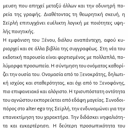
μευ­ση που απη­χεί με­τα­ξύ άλ­λων και την οδυ­νη­ρή πο­
ρεία της γρα­φής. Δια­θέ­το­ντας τη θε­ω­ρη­τι­κή σκευή, η
Σεϊρ­λή επι­τυγ­χά­νει ευ­έ­λι­κτη λο­γι­κή με ποιό­τη­τες υψη­
λής ποι­η­τι­κής.
Η εμ­φά­νι­ση του Ξέ­νου, διό­λου
ανα­πά­ντε­χη, αφού κυ­
ριαρ­χεί και σε άλ­λα βι­βλία της συγ­γρα­φέ­ως. Στη νέα του
εκ­δο­τι­κή πα­ρου­σία εί­ναι φορ­τι­σμέ­νος με πολ­λα­πλά, πο­
λύ­μορ­φα προ­σω­πεία. Η σύ­ντμη­ση του ονό­μα­τος κα­θο­ρί­
ζει την ου­σία του. Ονο­μα­σία από το Ξε­νο­κρά­της, δη­λω­τι­
κή ισχύ­ος και στα­θε­ρό­τη­τας, και όχι από το Ξε­νο­φά­νης,
πιο επι­φα­νεια­κό και αλό­γι­στο. Η τρι­συ­πό­στα­τη οντό­τη­τα
του αγνώ­στου εκ­πο­ρεύ­ε­ται από εδά­φη μα­γεί­ας. Συ­νο­δοι­
πό­ρος στο alter ego της Σεϊρ­λή, την εν­δυ­να­μώ­νει για την
επα­νε­κτί­μη­ση του χα­ρα­κτή­ρα. Την δι­δά­σκει νη­φα­λιό­τη­
τα και εγκαρ­τέ­ρη­ση. Η δεύ­τε­ρη προ­σω­πι­κό­τη­τα του