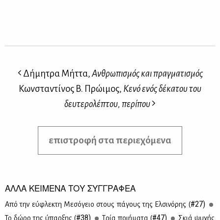
Δήμητρα Μήττα,
Ανθρωπισμός και πραγματισμός
Κωνσταντίνος Β. Πρώιμος,
Κενό ενός δέκατου του
δευτερολέπτου, περίπου
επιστροφή στα περιεχόμενα
ΑΛΛΑ ΚΕΙΜΕΝΑ ΤΟΥ ΣΥΓΓΡΑΦΕΑ
#27)
Από την εύ­φλε­κτη Με­σό­γειο στους πά­γους της Ελ­σι­νό­ρης (
#38)
#47)
Το δώ­ρο της ύπαρ­ξης (
Τρία ποι­ή­μα­τα (
Σκιά ψυ­χής