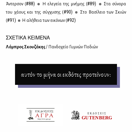
#88)
#89)
Άντερ­σον (
Η ελε­γεία της μνή­μης (
Στα σύ­νο­ρα
#90)
του χά­ους και της σύγ­χυ­σης (
Στο Βα­σί­λειο των Σκιών
#91)
#92)
(
Η αλή­θεια των ει­κό­νων (
ΣΧΕΤΙΚΑ ΚΕΙΜΕΝΑ
Λά­μπρος Σκου­ζά­κης
/ Παν­δο­χείο Γυ­μνών Πο­διών
αυτόν το μήνα οι εκδότες προτείνουν: