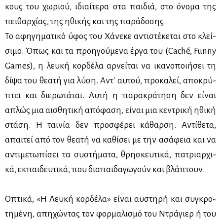
κους του χω­ριού, ιδιαί­τε­ρα στα παι­διά, στο όνο­μα της
πει­θαρ­χί­ας, της ηθι­κής και της πα­ρά­δο­σης.
Το αφη­γη­μα­τι­κό ύφος του Χά­νε­κε αντι­στέ­κε­ται στο κλεί­
σι­μο. Όπως και τα προη­γού­με­να έρ­γα του (Caché, Funny
Games), η λευ­κή κορ­δέ­λα αρ­νεί­ται να ικα­νο­ποι­ή­σει τη
δί­ψα του θε­α­τή για λύ­ση. Αντ' αυ­τού, προ­κα­λεί, απο­κρύ­
πτει και διε­ρω­τά­ται. Αυ­τή η πα­ρα­κρά­τη­ση δεν εί­ναι
απλώς μια αι­σθη­τι­κή από­φα­ση, εί­ναι μια κε­ντρι­κή ηθι­κή
στά­ση. Η ται­νία δεν προ­σφέ­ρει κά­θαρ­ση. Αντί­θε­τα,
απαι­τεί από τον θε­α­τή να κα­θί­σει με την ασά­φεια και να
αντι­με­τω­πί­σει τα συ­στή­μα­τα, θρη­σκευ­τι­κά, πα­τριαρ­χι­
κά, εκ­παι­δευ­τι­κά, που δια­παι­δα­γω­γούν και βλά­πτουν.
Οπτι­κά, «Η Λευ­κή κορ­δέ­λα» εί­ναι αυ­στη­ρή και συ­γκρο­
τη­μέ­νη, απη­χώ­ντας τον φορ­μα­λι­σμό του Ντρά­γιερ ή του