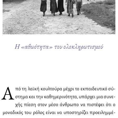
Η «αθωότητα» του ολοκληρωτισμού
Α
πό τη λαϊ­κή κουλ­τού­ρα μέ­χρι το εκ­παι­δευ­τι­κό σύ­
στη­μα και την κα­θη­με­ρι­νό­τη­τα, υπάρ­χει μια συ­νε­
χής πί­ε­ση στον μέ­σο άν­θρω­πο να πι­στέ­ψει ότι ο
μο­να­δι­κός του ρό­λος εί­ναι να υπο­στη­ρί­ζει προει­λημ­μέ­