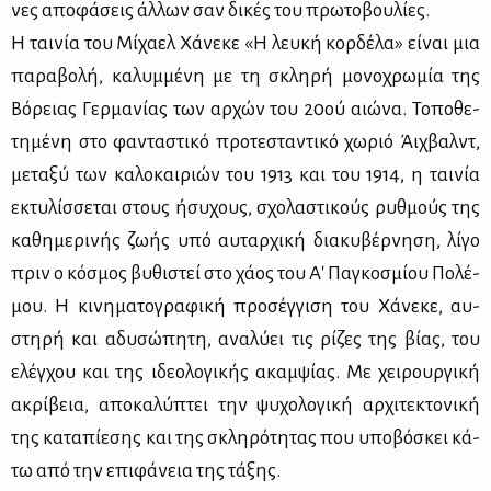
νες απο­φά­σεις άλ­λων σαν δι­κές του πρω­το­βου­λί­ες.
Η ται­νία του Μί­χα­ελ Χά­νε­κε «Η λευ­κή κορ­δέ­λα» εί­ναι μια
πα­ρα­βο­λή, κα­λυμ­μέ­νη με τη σκλη­ρή μο­νο­χρω­μία της
Βό­ρειας Γερ­μα­νί­ας των αρ­χών του 20ού αιώ­να. Το­πο­θε­
τη­μέ­νη στο φα­ντα­στι­κό προ­τε­στα­ντι­κό χω­ριό Άιχ­βαλντ,
με­τα­ξύ των κα­λο­και­ριών του 1913 και του 1914, η ται­νία
εκτυ­λίσ­σε­ται στους ήσυ­χους, σχο­λα­στι­κούς ρυθ­μούς της
κα­θη­με­ρι­νής ζω­ής υπό αυ­ταρ­χι­κή δια­κυ­βέρ­νη­ση, λί­γο
πριν ο κό­σμος βυ­θι­στεί στο χά­ος του Α' Πα­γκο­σμί­ου Πο­λέ­
μου. Η κι­νη­μα­το­γρα­φι­κή προ­σέγ­γι­ση του Χά­νε­κε, αυ­
στη­ρή και αδυ­σώ­πη­τη, ανα­λύ­ει τις ρί­ζες της βί­ας, του
ελέγ­χου και της ιδε­ο­λο­γι­κής ακαμ­ψί­ας. Με χει­ρουρ­γι­κή
ακρί­βεια, απο­κα­λύ­πτει την ψυ­χο­λο­γι­κή αρ­χι­τε­κτο­νι­κή
της κα­τα­πί­ε­σης και της σκλη­ρό­τη­τας που υπο­βό­σκει κά­
τω από την επι­φά­νεια της τά­ξης.