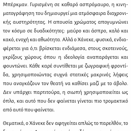
Μπέρ­κμαν. Γυ­ρι­σμέ­νη σε κα­θα­ρό ασπρό­μαυ­ρο, η κι­νη­
μα­το­γρά­φη­ση του δη­μιουρ­γεί μια ατμό­σφαι­ρα δια­χρο­νι­
κής αυ­στη­ρό­τη­τας. Η απου­σία χρώ­μα­τος απο­γυ­μνώ­νει
τον κό­σμο σε δυα­δι­κό­τη­τες: μαύ­ρο και άσπρο, κα­λό και
κα­κό, ενο­χή και αθω­ό­τη­τα. Αλ­λά ο Χά­νε­κε, φυ­σι­κά, εν­δια­
φέ­ρε­ται για ό,τι βρί­σκε­ται εν­διά­με­σα, στους σκο­τει­νούς,
γκρί­ζους χώ­ρους όπου η ιδε­ο­λο­γία ανα­πα­ρά­γε­ται και
φου­ντώ­νει. Κά­θε κα­ρέ συ­ντί­θε­ται με ζω­γρα­φι­κή φρο­ντί­
δα, χρη­σι­μο­ποιώ­ντας συ­χνά στα­τι­κές μα­κρι­νές λή­ψεις
που ανα­γκά­ζουν τον θε­α­τή να κα­θί­σει μα­ζί με το άβο­λο.
Δεν υπάρ­χει παρ­τι­τού­ρα, η σιω­πή χρη­σι­μο­ποιεί­ται ως
όπλο, και αυ­τό που δεν φαί­νε­ται γί­νε­ται πιο τρο­μα­κτι­κό
από αυ­τό που φαί­νε­ται.
Θε­μα­τι­κά, ο Χά­νε­κε δεν αφη­γεί­ται απλώς το πα­ρελ­θόν, το