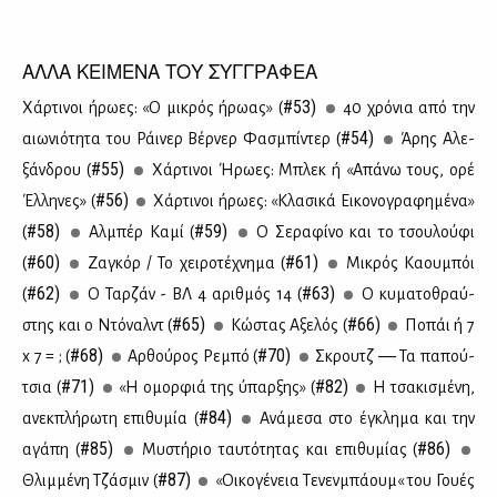
ΑΛΛΑ ΚΕΙΜΕΝΑ ΤΟΥ ΣΥΓΓΡΑΦΕΑ
#53)
Χάρ­τι­νοι ήρω­ες: «Ο μι­κρός ήρω­ας» (
40 χρό­νια από την
#54)
αιω­νιό­τη­τα του Ράι­νερ Βέρ­νερ Φα­σμπί­ντερ (
Άρης Αλε­
#55)
ξάν­δρου (
Χάρ­τι­νοι Ήρω­ες: Μπλεκ ή «Απά­νω τους, ορέ
#56)
Έλ­λη­νες» (
Χάρ­τι­νοι ήρω­ες: «Κλα­σι­κά Ει­κο­νο­γρα­φη­μέ­να»
#58)
#59)
(
Αλ­μπέρ Κα­μί (
Ο Σε­ρα­φί­νο και το τσου­λού­φι
#60)
#61)
(
Ζα­γκόρ / Το χει­ρο­τέ­χνη­μα (
Μι­κρός Κα­ου­μπόι
#62)
#63)
(
Ο Ταρ­ζάν - ΒΛ 4 αριθ­μός 14 (
Ο κυ­μα­το­θραύ­
#65)
#66)
στης και ο Ντό­ναλντ (
Κώ­στας Αξε­λός (
Πο­πάι ή 7
#68)
#70)
x 7 = ; (
Αρ­θού­ρος Ρε­μπό (
Σκρουτζ ― Τα πα­πού­
#71)
#82)
τσια (
«Η ομορ­φιά της ύπαρ­ξης» (
Η τσα­κι­σμέ­νη,
#84)
ανεκ­πλή­ρω­τη επι­θυ­μία (
Ανά­με­σα στο έγκλη­μα και την
#85)
#86)
αγά­πη (
Μυ­στή­ριο ταυ­τό­τη­τας και επι­θυ­μί­ας (
#87)
Θλιμ­μέ­νη Τζά­σμιν (
«Οι­κο­γέ­νεια Τε­νεν­μπά­ουμ« του Γου­ές