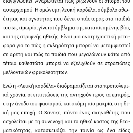
δια­γι­γνώ­σκει. Ανα­ρω­τιέ­ται πώς ρι­ζώ­νουν οι σπό­ροι του
αυ­ταρ­χι­σμού. Η ομώ­νυ­μη λευ­κή κορ­δέ­λα, σύμ­βο­λο αθω­
ό­τη­τας και αγνό­τη­τας που δέ­νει ο πά­στο­ρας στα παι­διά
του ως τι­μω­ρία, γί­νε­ται έμ­βλη­μα της κα­τα­πιε­σμέ­νης βί­ας
και της στριφ­νής ηθι­κής. Εί­ναι μια ανα­τρι­χια­στι­κή με­τα­
φο­ρά για το πώς η σκλη­ρό­τη­τα μπο­ρεί να με­ταμ­φιε­στεί
σε αρε­τή και πώς τα παι­διά που με­γα­λώ­νουν κά­τω από
τέ­τοια κα­θε­στώ­τα μπο­ρεί να εξε­λι­χθούν σε στρα­τιώ­τες
μελ­λο­ντι­κών φρι­κα­λε­ο­τή­των.
Ενώ η «Λευ­κή κορ­δέ­λα» δια­δρα­μα­τί­ζε­ται στα προ­πο­λε­μι­
κά χρό­νια, οι επι­πτώ­σεις της αντη­χούν προς τα εμπρός,
στην άνο­δο του φα­σι­σμού, και ακό­μη πιο μα­κριά, στη δι­
κή μας επο­χή. Ο Χά­νε­κε, πά­ντα ένας σκη­νο­θέ­της που
ασχο­λεί­ται με τη συ­νε­νο­χή και το ηθι­κό κό­στος της θε­α­
μα­τι­κό­τη­τας, κα­τα­σκευά­ζει την ται­νία ως ένα εί­δος