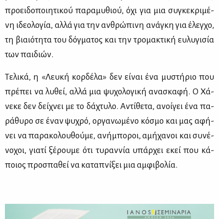
προει­δο­ποι­η­τι­κού πα­ρα­μυ­θιού, όχι για μια συ­γκε­κρι­μέ­
νη ιδε­ο­λο­γία, αλ­λά για την αν­θρώ­πι­νη ανά­γκη για έλεγ­χο,
τη βιαιό­τη­τα του δόγ­μα­τος και την τρο­μα­κτι­κή ευ­λυ­γι­σία
των παι­διών.
Τε­λι­κά, η «Λευ­κή κορ­δέ­λα» δεν εί­ναι ένα μυ­στή­ριο που
πρέ­πει να λυ­θεί, αλ­λά μια ψυ­χο­λο­γι­κή ανα­σκα­φή. Ο Χά­
νε­κε δεν δεί­χνει με το δά­χτυ­λο. Αντί­θε­τα, ανοί­γει ένα πα­
ρά­θυ­ρο σε έναν ψυ­χρό, ορ­γα­νω­μέ­νο κό­σμο και μας αφή­
νει να πα­ρα­κο­λου­θού­με, ανή­μπο­ροι, αμή­χα­νοι και συ­νέ­
νο­χοι, για­τί ξέ­ρου­με ότι τυ­ραν­νία υπάρ­χει εκεί που κά­
ποιος προ­σπα­θεί να κα­τα­πνί­ξει μια αμ­φι­βο­λία.