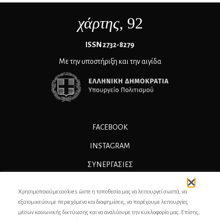
χάρτης
, 92
ΙSSN 2732-8279
Με την υποστήριξη και την αιγίδα
FACEBOOK
INSTAGRAM
ΣΥΝΕΡΓΑΣΊΕΣ
ΔΙΑΦΗΜΙΣΗ
Χρησιμοποιούμε cookies ώστε η τοποθεσία μας να λειτουργεί σωστά, να
ΕΠΙΚΟΙΝΩΝΙΑ
εξατομικεύουμε περιεχόμενο και διαφημίσεις, να παρέχουμε λειτουργίες
μέσων κοινωνικής δικτύωσης και να αναλύουμε την κυκλοφορία μας. Επίσης,