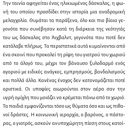
Την ται­νία αφη­γεί­ται ένας ηλι­κιω­μέ­νος δά­σκα­λος, η φω­
νή του οποί­ου προσ­δί­δει στην ιστο­ρία μια ανα­δρο­μι­κή
με­λαγ­χο­λία. Θυ­μά­ται τα πα­ρά­ξε­να, όλο και πιο βί­αια γε­
γο­νό­τα που συ­νέ­βη­σαν κα­τά τη διάρ­κεια της νε­ό­τη­τάς
του ως δά­σκα­λος στο Άιχ­βαλντ, γε­γο­νό­τα που πο­τέ δεν
κα­τά­λα­βε πλή­ρως. Τα πε­ρι­στα­τι­κά αυ­τά κυ­μαί­νο­νται από
ένα σκοι­νί που προ­κα­λεί τη ρί­ψη του για­τρού του χω­ριού
από το άλο­γό του, μέ­χρι τον βά­ναυ­σο ξυ­λο­δαρ­μό ενός
αγο­ριού με ει­δι­κές ανά­γκες, εμπρη­σμούς, βαν­δα­λι­σμούς
και πολ­λά άλ­λα. Κα­νέ­νας ένο­χος δεν κα­το­νο­μά­ζε­ται πο­τέ
ορι­στι­κά. Οι υπο­ψί­ες αιω­ρού­νται στον αέ­ρα σαν την
υγρή ομί­χλη που μοιά­ζει να κρέ­με­ται πά­νω από το χω­ριό.
Τα παι­διά εμ­φα­νί­ζο­νται τό­σο ως θύ­μα­τα όσο και ως πι­θα­
νοί δρά­στες. Η κοι­νω­νι­κή ιε­ραρ­χία, ο βα­ρό­νος, ο πά­στο­
ρας, ο για­τρός, ασκούν ανυ­πο­χώ­ρη­τη πί­ε­ση στους κα­τοί­