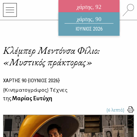
χάρτης
, 92
ηλεκτρονικό περιοδικό
χάρτης
, 90
ΑΥΓΟΥΣΤΟΣ 2026
ΙΟΥΝΙΟΣ 2026
Κλέμπερ Μεντόνσα Φίλιο:
«Mυστικός πράκτορας»
ΧΑΡΤΗΣ
90
{ΙΟΥΝΙΟΣ 2026}
{
Κινηματογράφος
} Τέχνες
της
Μαρίας Ευτύχη
{6 λεπτά}