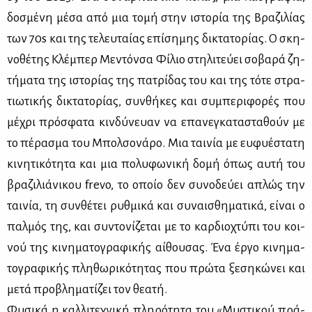
δο­σμέ­νη μέ­σα από μια το­μή στην ιστο­ρία της Βρα­ζι­λί­ας
των 70s και της τε­λευ­ταί­ας επί­ση­μης δι­κτα­το­ρί­ας. Ο σκη­
νο­θέ­της Κλέ­μπερ Με­ντόν­σα Φί­λιο στη­λι­τεύ­ει σο­βα­ρά ζη­
τή­μα­τα της ιστο­ρί­ας της πα­τρί­δας του και της τό­τε στρα­
τιω­τι­κής δι­κτα­το­ρί­ας, συν­θή­κες και συ­μπε­ρι­φο­ρές που
μέ­χρι πρό­σφα­τα κιν­δύ­νευαν να επα­νε­γκα­τα­στα­θούν με
το πέ­ρα­σμα του Μπολ­σο­νά­ρο. Μια ται­νία με ευ­φυ­έ­στα­τη
κι­νη­τι­κό­τη­τα και μια πο­λυ­φω­νι­κή δο­μή όπως αυ­τή του
βρα­ζι­λιά­νι­κου frevo, το οποίο δεν συ­νο­δεύ­ει απλώς την
ται­νία, τη συν­θέ­τει ρυθ­μι­κά και συ­ναι­σθη­μα­τι­κά, εί­ναι ο
παλ­μός της, και συ­ντο­νί­ζε­ται με το καρ­διο­χτύ­πι του κοι­
νού της κι­νη­μα­το­γρα­φι­κής αί­θου­σας. Ένα έρ­γο κι­νη­μα­
το­γρα­φι­κής πλη­θω­ρι­κό­τη­τας που πρώ­τα ξε­ση­κώ­νει και
με­τά προ­βλη­μα­τί­ζει τον θε­α­τή.
Φυ­σι­κά η καλ­λι­τε­χνι­κή πλη­ρό­τη­τα του «Μυ­στι­κού πρά­