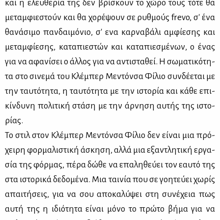
και η ελευ­θε­ρία της δεν βρί­σκουν το χώ­ρο τους τό­τε θα
με­ταμ­φιε­στούν και θα χο­ρέ­ψουν σε ρυθ­μούς frevo, σ' ένα
θα­νά­σι­μο παν­δαι­μό­νιο, σ' ενα καρ­να­βά­λι αμ­φί­ε­σης και
με­ταμ­φί­ε­σης, κα­τα­πιε­στών και κα­τα­πιε­σμέ­νων, ο ένας
για να αφα­νί­σει ο άλ­λος για να αντι­στα­θεί. Η σω­μα­τι­κό­τη­
τα στο σι­νε­μά του Κλέ­μπερ Με­ντόν­σα Φί­λιο συν­δέ­ε­ται με
την ταυ­τό­τη­τα, η ταυ­τό­τη­τα με την ιστο­ρία και κά­θε επι­
κίν­δυ­νη πο­λι­τι­κή στά­ση με την άρ­νη­ση αυ­τής της ιστο­
ρί­ας.
Το στιλ στον Κλέ­μπερ Με­ντόν­σα Φί­λιο δεν εί­ναι μια πρό­
χει­ρη φορ­μα­λι­στι­κή άσκη­ση, αλ­λά μια εξα­ντλη­τι­κή ερ­γα­
σία της φόρ­μας, πέ­ρα δώ­θε να επα­λη­θεύ­ει τον εαυ­τό της
στα ιστο­ρι­κά δε­δο­μέ­να. Μια ται­νία που σε γοη­τεύ­ει χω­ρίς
απαι­τή­σεις, για να σου απο­κα­λύ­ψει στη συ­νέ­χεια πως
αυ­τή της η ιδιό­τη­τα εί­ναι μό­νο το πρώ­το βή­μα για να