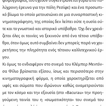
φιλ­μο­γρα­φί­ας του σχε­δόν συ­γκε­ντρώ­νε­ται γύ­ρω από πο­
λύ­χρο­νη έρευ­να για την πό­λη Ρε­σί­φε) και ένα προ­σω­πι­
κό βί­ω­μα το οποίο με­του­σιώ­νει σε μια συ­ναρ­πα­στι­κή κι­
νη­μα­το­γρά­φη­ση, της οποί­ας δεν λεί­πει ού­τε η ου­σία ού­
τε και το γνω­στι­κό και ιστο­ρι­κό υπό­βα­θρο. Όχι δεν χρειά­
ζε­ται όλες οι ται­νί­ες να ξε­κι­νούν από ένα τέ­τοιο υπό­βα­
θρο, όταν όμως αυ­τό συμ­βαί­νει δεν μπο­ρείς πα­ρά να χαι­
ρε­τή­σεις την πλη­ρό­τη­τα ενός τέ­τοιου καλ­λι­τε­χνι­κού έρ­
γου.
Κι όμως το εν­δια­φέ­ρον στο σι­νε­μά του Κλέ­μπερ Με­ντόν­
σα Φί­λιο βρί­σκε­ται εξί­σου, ίσως και πε­ρισ­σό­τε­ρο στην
κι­νη­μα­το­γρα­φι­κή φόρ­μα, η οποία χα­ρα­κτη­ρί­ζε­ται από
υφές και σώ­μα­τα που ιδρώ­νουν κα­θώς ανα­με­τριού­νται
με τον κό­σμο και την εξου­σία (στο «Bacurau» την προη­
γού­με­νη ται­νία του η «σω­μα­τι­κό­τη­τα» του σι­νε­μά του