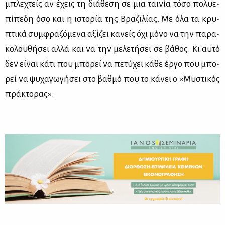
μπλε­χτείς αν έχεις τη διά­θε­ση σε μια ται­νία τό­σο πο­λυ­ε­
πί­πε­δη όσο και η ιστο­ρία της Βρα­ζι­λί­ας. Με όλα τα κρυ­
πτι­κά συμ­φρα­ζό­με­να αξί­ζει κα­νείς όχι μό­νο να την πα­ρα­
κο­λου­θή­σει αλ­λά και να την με­λε­τή­σει σε βά­θος. Κι αυ­τό
δεν εί­ναι κά­τι που μπο­ρεί να πε­τύ­χει κά­θε έρ­γο που μπο­
ρεί να ψυ­χα­γω­γή­σει στο βαθ­μό που το κά­νει ο «Μυ­στι­κός
πρά­κτο­ρας».