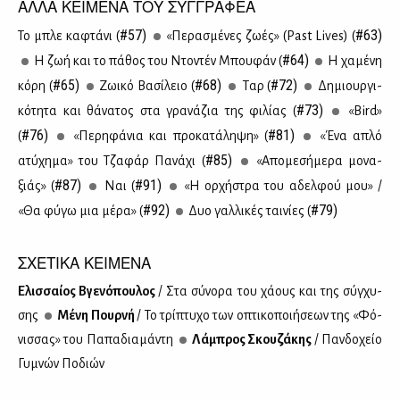
ΑΛΛΑ ΚΕΙΜΕΝΑ ΤΟΥ ΣΥΓΓΡΑΦΕΑ
#57)
#63)
Το μπλε κα­φτά­νι (
«Πε­ρα­σμέ­νες ζω­ές» (Past Lives) (
#64)
Η ζωή και το πά­θος του Ντο­ντέν Μπου­φάν (
H χα­μέ­νη
#65)
#68)
#72)
κό­ρη (
Zω­ι­κό Βα­σί­λειο (
Tαρ (
Δη­μιουρ­γι­
#73)
κό­τη­τα και θά­να­τος στα γρα­νά­ζια της φι­λί­ας (
«Bird»
#76)
#81)
(
«Πε­ρη­φά­νια και προ­κα­τά­λη­ψη» (
«Ένα απλό
#85)
ατύ­χη­μα» του Τζα­φάρ Πα­νά­χι (
«Απο­με­σή­με­ρα μο­να­
#87)
#91)
ξιάς» (
Ναι (
«Η ορ­χή­στρα του αδελ­φού μου» /
#92)
#79)
«Θα φύ­γω μια μέ­ρα» (
Δυο γαλ­λι­κές ται­νί­ες (
ΣΧΕΤΙΚΑ ΚΕΙΜΕΝΑ
Ελισ­σαί­ος Βγε­νό­που­λος
/ Στα σύ­νο­ρα του χά­ους και της σύγ­χυ­
σης
Μέ­νη Πουρ­νή
/ To τρί­πτυ­χο των οπτι­κο­ποι­ή­σε­ων της «Φό­
νισ­σας» του Πα­πα­δια­μά­ντη
Λά­μπρος Σκου­ζά­κης
/ Παν­δο­χείο
Γυ­μνών Πο­διών