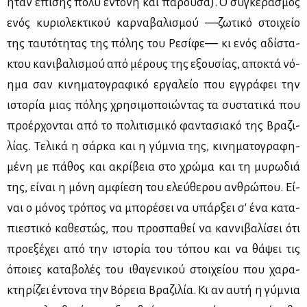
ήταν επί­σης πο­λύ έντο­νη και πα­ρού­σα). Ο συ­γκε­ρα­σμός
ενός κυ­ριο­λε­κτι­κού καρ­να­βα­λι­σμού ―ζω­τι­κό στοι­χείο
της ταυ­τό­τη­τας της πό­λης του Ρε­σί­φε― κι ενός αδί­στα­
κτου κα­νι­βα­λι­σμού από μέ­ρους της εξου­σί­ας, απο­κτά νό­
η­μα σαν κι­νη­μα­το­γρα­φι­κό ερ­γα­λείο που εγ­γρά­φει την
ιστο­ρία μιας πό­λης χρη­σι­μο­ποιώ­ντας τα συ­στα­τι­κά που
προ­έρ­χο­νται από το πο­λι­τι­σμι­κό φα­ντα­σια­κό της Βρα­ζι­
λί­ας. Τε­λι­κά η σάρ­κα και η γύ­μνια της, κι­νη­μα­το­γρα­φη­
μέ­νη με πά­θος και ακρί­βεια στο χρώ­μα και τη μυ­ρω­διά
της, εί­ναι η μό­νη αμ­φί­ε­ση του ελεύ­θε­ρου αν­θρώ­που. Εί­
ναι ο μό­νος τρό­πος να μπο­ρέ­σει να υπάρ­ξει σ' ένα κα­τα­
πιε­στι­κό κα­θε­στώς, που προ­σπα­θεί να καν­νι­βα­λί­σει ότι
προ­ε­ξέ­χει από την ιστο­ρία του τό­που και να θά­ψει τις
όποιες κα­τα­βο­λές του ιθα­γε­νι­κού στοι­χεί­ου που χα­ρα­
κτη­ρί­ζει έντο­να την Βό­ρεια Βρα­ζι­λία. Κι αν αυ­τή η γύ­μνια