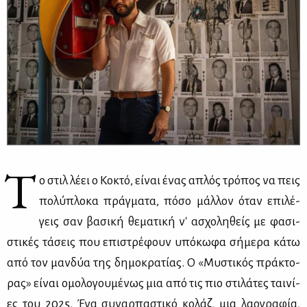
Τ
ο στιλ λέ­ει ο Κο­κτό, εί­ναι ένας απλός τρό­πος να πεις
πο­λύ­πλο­κα πράγ­μα­τα, πό­σο μάλ­λον όταν επι­λέ­
γεις σαν βα­σι­κή θε­μα­τι­κή ν' ασχο­λη­θείς με φα­σι­
στι­κές τά­σεις που επι­στρέ­φουν υπό­κω­φα σή­με­ρα κά­τω
από τον μαν­δύα της δη­μο­κρα­τί­ας. Ο «Μυ­στι­κός πρά­κτο­
ρας» εί­ναι ομο­λο­γου­μέ­νως μια από τις πιο στι­λά­τες ται­νί­
ες του 2025. Ένα συ­ναρ­πα­στι­κό κο­λάζ, μια λα­ο­γρα­φία,