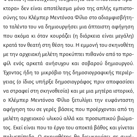
κτο­ρα» δεν εί­ναι απο­τέ­λε­σμα μό­νο της απλής εμπι­στο­
σύ­νης του Κλέ­μπερ Με­ντόν­σα Φί­λιο στο αδιαμ­φι­σβή­τη­
το τα­λέ­ντο του να δη­μιουρ­γή­σει μια άπται­στη αφή­γη­ση
που ακό­μα κι όταν κου­ρά­ζει (η διάρ­κεια εί­ναι με­γά­λη)
κρα­τά τον θε­α­τή στη θέ­ση του. Η εμ­μο­νή του σκη­νο­θέ­τη
με την αρ­χεια­κή με­λέ­τη προ­κύ­πτει πι­θα­νόν από το προ­
φίλ ενός αρ­κε­τά ανή­συ­χου και σο­βα­ρού δη­μιουρ­γού.
Έχο­ντας ήδη το μι­κρό­βιο της δη­μο­σιο­γρα­φι­κής πε­ριέρ­
γειας (ο ίδιος υπήρ­ξε δη­μο­σιο­γρά­φος πριν απο­φα­σί­σει
να στρα­φεί στη σκη­νο­θε­σία) και με μια μη­τέ­ρα ιστο­ρι­κό,
ο Κλέ­μπερ Με­ντόν­σα Φί­λιο ξε­τυ­λί­γει την ευ­φά­ντα­στη
αφή­γη­ση του σε γε­ρές βά­σεις που προ­έρ­χο­νται από τη
με­λέ­τη αρ­χεια­κού υλι­κού αλ­λά και προ­σω­πι­κού βιώ­μα­
τος. Εκεί εί­ναι που το έρ­γο του απο­κτά βά­θος και γί­νε­ται
πο­λυ­ε­πί­πε­δο. Ο σκη­νο­θέ­της θα διευ­κρι­νί­σει σε συ­νέ­