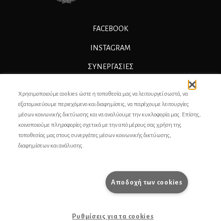
FACEBOOK
INSTAGRAM
ΣΥΝΕΡΓΑΣΊΕΣ
ΔΙΑΦΗΜΙΣΗ
Χρησιμοποιούμε cookies ώστε η τοποθεσία μας να λειτουργεί σωστά, να
ΕΠΙΚΟΙΝΩΝΙΑ
εξατομικεύουμε περιεχόμενο και διαφημίσεις, να παρέχουμε λειτουργίες
μέσων κοινωνικής δικτύωσης και να αναλύουμε την κυκλοφορία μας. Επίσης,
ΣΥΝΤΕΛΕΣΤΕΣ
κοινοποιούμε πληροφορίες σχετικά με την από μέρους σας χρήση της
τοποθεσίας μας στους συνεργάτες μέσων κοινωνικής δικτύωσης,
ΤΑΥΤΟΤΗΤΑ
διαφημίσεων και ανάλυσης.
ΠΡΟΣΩΠΙΚΆ ΔΕΔΟΜΈΝΑ
ΟΡΟΙ ΧΡΗΣΗΣ
Αποδοχή των cookies
pencilcase.gr
Ρυθμίσεις για τα cookies