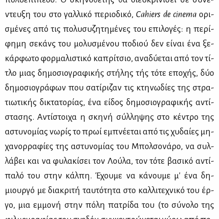
ντευ­ξη του στο γαλ­λι­κό πε­ριο­δι­κό,
Cahiers
de
cinema
ορι­
σμέ­νες από τις πο­λυ­συ­ζη­τη­μέ­νες του επι­λο­γές: η πε­ρί­
φη­μη σε­κάνς του μο­λυ­σμέ­νου πο­διού δεν εί­ναι ένα ξε­
κάρ­φω­το φορ­μα­λι­στι­κό κα­πρί­τσιο, ανα­δύ­ε­ται από τον τί­
τλο μιας δη­μο­σιο­γρα­φι­κής στή­λης τής τό­τε επο­χής, δύο
δη­μο­σιο­γρά­φων που σα­τί­ρι­ζαν τις κτη­νω­δί­ες της στρα­
τιω­τι­κής δι­κτα­το­ρί­ας, ένα εί­δος δη­μο­σιο­γρα­φι­κής αντί­
στα­σης. Αντί­στοι­χα η σκη­νή σύλ­λη­ψης στο κέ­ντρο της
αστυ­νο­μί­ας νω­ρίς το πρωί εμπνέ­ε­ται από τις χυ­δαί­ες μη­
χα­νορ­ρα­φί­ες της αστυ­νο­μί­ας του Μπολ­σο­νά­ρο, να συλ­
λά­βει και να φυ­λα­κί­σει τον Λού­λα, τον τό­τε βα­σι­κό αντί­
πα­λό του στην κάλ­πη. Έχου­με να κά­νου­με μ' ένα δη­
μιουρ­γό με δια­κρι­τή ταυ­τό­τη­τα στο καλ­λι­τε­χνι­κό του έρ­
γο, μια εμ­μο­νή στην πό­λη πα­τρί­δα του (το σύ­νο­λο της