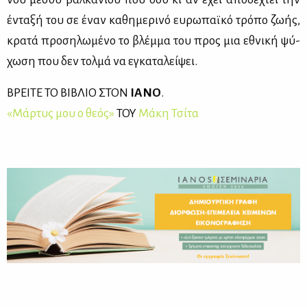
έντα­ξή του σε έναν κα­θη­με­ρι­νό ευ­ρω­παϊ­κό τρό­πο ζω­ής,
κρα­τά προ­ση­λω­μέ­νο το βλέμ­μα του προς μια εθνι­κή ψύ­
χω­ση που δεν τολ­μά να εγκα­τα­λεί­ψει.
ΒΡΕΙ­ΤΕ ΤΟ ΒΙ­ΒΛΙΟ ΣΤΟΝ
ΙΑ­ΝΟ
.
«Μάρ­τυς μου ο θε­ός»
ΤΟΥ
Μά­κη Τσί­τα