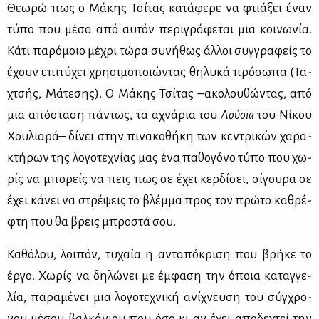
Θε­ω­ρώ πως ο Μά­κης Τσί­τας κα­τά­φε­ρε να φτιά­ξει έναν
τύ­πο που μέ­σα από αυ­τόν πε­ρι­γρά­φε­ται μια κοι­νω­νία.
Κά­τι πα­ρό­μοιο μέ­χρι τώ­ρα συ­νή­θως άλ­λοι συγ­γρα­φείς το
έχουν επι­τύ­χει χρη­σι­μο­ποιώ­ντας θη­λυ­κά πρό­σω­πα (Τα­
χτσής, Μά­τε­σης). Ο Μά­κης Τσί­τας –ακο­λου­θώ­ντας, από
μια από­στα­ση πά­ντως, τα αχνά­ρια του
Λού­σια
του Νί­κου
Χου­λια­ρά– δί­νει στην πι­να­κο­θή­κη των κε­ντρι­κών χα­ρα­
κτή­ρων της λο­γο­τε­χνί­ας μας ένα πα­θο­γό­νο τύ­πο που χω­
ρίς να μπο­ρείς να πεις πως σε έχει κερ­δί­σει, σί­γου­ρα σε
έχει κά­νει να στρέ­ψεις το βλέμ­μα προς τον πρώ­το κα­θρέ­
φτη που θα βρεις μπρο­στά σου.
Κα­θό­λου, λοι­πόν, τυ­χαία η αντα­πό­κρι­ση που βρή­κε το
έρ­γο. Χω­ρίς να δη­λώ­νει με έμ­φα­ση την όποια κα­ταγ­γε­
λία, πα­ρα­μέ­νει μια λο­γο­τε­χνι­κή ανί­χνευ­ση του σύγ­χρο­
νου μέ­σου βαλ­κά­νιου που όσο κι αν έχει απο­δε­χτεί την