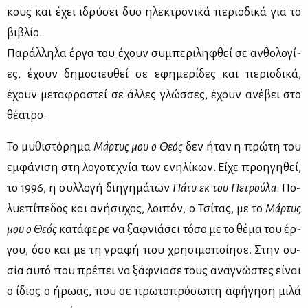
κους και έχει ιδρύ­σει δυο ηλε­κτρο­νι­κά πε­ριο­δι­κά για το
βι­βλίο.
Πα­ράλ­λη­λα έρ­γα του έχουν συ­μπε­ρι­λη­φθεί σε αν­θο­λο­γί­
ες, έχουν δη­μο­σιευ­θεί σε εφη­με­ρί­δες και πε­ριο­δι­κά,
έχουν με­τα­φρα­στεί σε άλ­λες γλώσ­σες, έχουν ανέ­βει στο
θέ­α­τρο.
Το μυ­θι­στό­ρη­μα
Μάρ­τυς μου ο Θε­ός
δεν ήταν η πρώ­τη του
εμ­φά­νι­ση στη λο­γο­τε­χνία των ενη­λί­κων. Εί­χε προη­γη­θεί,
το 1996, η συλ­λο­γή δι­η­γη­μά­των
Πά­τυ εκ του Πε­τρού­λα
. Πο­
λυ­ε­πί­πε­δος και ανή­συ­χος, λοι­πόν, ο Τσί­τας, με το
Μάρ­τυς
μου ο Θε­ός
κα­τά­φε­ρε να ξαφ­νιά­σει τό­σο με το θέ­μα του έρ­
γου, όσο και με τη γρα­φή που χρη­σι­μο­ποί­η­σε. Στην ου­
σία αυ­τό που πρέ­πει να ξάφ­νια­σε τους ανα­γνώ­στες εί­ναι
ο ίδιος ο ήρω­ας, που σε πρω­το­πρό­σω­πη αφή­γη­ση μι­λά