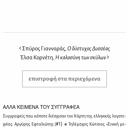
Σπύρος Γιανναράς,
Ο δύστυχος Δυσσέας
Έλσα Κορνέτη,
Η καλοσύνη των σκύλων
επιστροφή στα περιεχόμενα
ΑΛΛΑ ΚΕΙΜΕΝΑ ΤΟΥ ΣΥΓΓΡΑΦΕΑ
Συγ­γρα­φείς που κά­πο­τε διέ­σχι­σαν τον Χάρ­τη της ελ­λη­νι­κής λο­γο­τε­
#1)
χνί­ας: Αρ­γύ­ρης Εφτα­λιώ­της (
Τη­λέ­μα­χος Κώ­τσιας «Σι­νι­κή με­