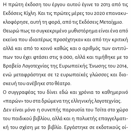
Η πρώ­τη έκ­δο­ση του έρ­γου αυ­τού έγι­νε το 2013 από τις
Εκ­δό­σεις Κί­χλη. Και τις πρώ­τες μέ­ρες του 2020 επα­να­κυ­
κλο­φό­ρη­σε, αυ­τή τη φο­ρά, από τις Εκ­δό­σεις Με­ταίχ­μιο.
Θε­ω­ρώ πως το συ­γκε­κρι­μέ­νο μυ­θι­στό­ρη­μα εί­ναι ένα από
εκεί­να που ιδιαι­τέ­ρως προ­σέ­χτη­καν και από την κρι­τι­κή
αλ­λά και από το κοι­νό κα­θώς και ο αριθ­μός των αντι­τύ­
πων του έχει φτά­σει στις 9.000, αλ­λά και τι­μή­θη­κε με το
Βρα­βείο Λο­γο­τε­χνί­ας της Ευ­ρω­παϊ­κής Ένω­σης του 2014,
ενώ με­τα­φρά­στη­κε σε 12 ευ­ρω­παϊ­κές γλώσ­σες και δια­
σκευή του ανέ­βη­κε στο θέ­α­τρο.
Ο συγ­γρα­φέ­ας του δί­νει εδώ και χρό­νια το κα­θη­με­ρι­νό
«πα­ρών» του στα δρώ­με­να της ελ­λη­νι­κής λο­γο­τε­χνί­ας.
Δεν εί­ναι μό­νο η συ­νε­πής πα­ρου­σία του Τσί­τα στο χώ­ρο
του παι­δι­κού βι­βλί­ου, αλ­λά και η πο­λυ­ε­τής επαγ­γελ­μα­τι­
κή του σχέ­ση με το βι­βλίο. Ερ­γά­στη­κε σε εκ­δο­τι­κούς οί­