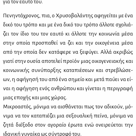
για τον εαυ­τό του.
Πε­νη­ντά­χρο­νος, πια, ο Χρυ­σο­βα­λά­ντης αφη­γεί­ται με ένα
δι­κό του τρό­πο και με ένα δι­κό του τρό­πο άλ­λο­τε σχο­λιά­
ζει τον ίδιο του τον εαυ­τό κι άλ­λο­τε την κοι­νω­νία μέ­σα
στην οποία προ­σπα­θεί να ζει και την οι­κο­γέ­νεια μέ­σα
από την οποία δεν κα­τά­φε­ρε να ξε­φύ­γει. Αλ­λά ακρι­βώς
για­τί στην ου­σία απο­τε­λεί προ­ϊ­όν μιας οι­κο­γε­νεια­κής και
κοι­νω­νι­κής συ­νύ­παρ­ξης κα­τα­πιέ­σε­ων και στρε­βλώ­σε­
ων, η αφή­γη­σή του από ένα ση­μείο και με­τά παύ­ει να εί­
ναι η αφή­γη­ση ενός αν­θρώ­που και γί­νε­ται η πε­ρι­γρα­φή
μιας επο­χής και μιας χώ­ρας.
Μι­κρο­α­στός, μό­νι­μα να αι­σθά­νε­ται πως τον αδι­κούν, μό­
νι­μα να τον κα­τα­πιέ­ζει μια σε­ξουα­λι­κή πεί­να, μό­νι­μα να
ζη­τά διέ­ξο­δο στον αγο­ραίο έρω­τα ενώ ονει­ρεύ­ε­ται την
ιδα­νι­κή γυ­ναί­κα ως σύ­ντρο­φό του.