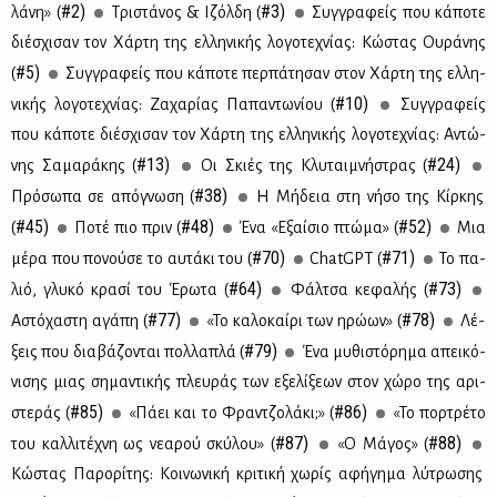
#2)
#3)
λά­νη» (
Τρι­στά­νος & Ιζόλ­δη (
Συγ­γρα­φείς που κά­πο­τε
διέ­σχι­σαν τον Χάρ­τη της ελ­λη­νι­κής λο­γο­τε­χνί­ας: Κώ­στας Ου­ρά­νης
#5)
(
Συγ­γρα­φείς που κά­πο­τε περ­πά­τη­σαν στον Χάρ­τη της ελ­λη­
#10)
νι­κής λο­γο­τε­χνί­ας: Ζα­χα­ρί­ας Πα­πα­ντω­νί­ου (
Συγ­γρα­φείς
που κά­πο­τε διέ­σχι­σαν τον Χάρ­τη της ελ­λη­νι­κής λο­γο­τε­χνί­ας: Aντώ­
#13)
#24)
νης Σα­μα­ρά­κης (
Οι Σκιές της Κλυ­ται­μνή­στρας (
#38)
Πρό­σω­πα σε από­γνω­ση (
Η Μή­δεια στη νή­σο της Κίρ­κης
#45)
#48)
#52)
(
Πο­τέ πιο πριν (
Ένα «Εξαί­σιο πτώ­μα» (
Μια
#70)
#71)
μέ­ρα που πο­νού­σε το αυ­τά­κι του (
ChatGPT (
Το πα­
#64)
#73)
λιό, γλυ­κό κρα­σί του Έρω­τα (
Φάλ­τσα κε­φα­λής (
#77)
#78)
Αστό­χα­στη αγά­πη (
«Το κα­λο­καί­ρι των ηρώ­ων» (
Λέ­
#79)
ξεις που δια­βά­ζο­νται πολ­λα­πλά (
Ένα μυ­θι­στό­ρη­μα απει­κό­
νι­σης μιας ση­μα­ντι­κής πλευ­ράς των εξε­λί­ξε­ων στον χώ­ρο της αρι­
#85)
#86)
στε­ράς (
«Πά­ει και το Φραν­τζο­λά­κι;» (
«Το πορ­τρέ­το
#87)
#88)
του καλ­λι­τέ­χνη ως νε­α­ρού σκύ­λου» (
«Ο Μά­γος» (
Κώ­στας Πα­ρο­ρί­της: Κοι­νω­νι­κή κρι­τι­κή χω­ρίς αφή­γη­μα λύ­τρω­σης