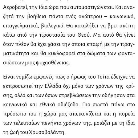
Αε­ρο­βα­τεί, την ίδια ώρα που αυ­το­μα­στι­γώ­νε­ται. Και ανα­
ζη­τά την βο­ή­θεια πά­ντα ενός ανώ­τε­ρου – κοι­νω­νι­κά,
επαγ­γελ­μα­τι­κά, βιο­λο­γι­κά. Θα κα­τα­λή­ξει να βρει σκέ­πη
κά­τω από την προ­στα­σία του Θε­ού. Μα αυ­τό θα γί­νει
όταν πλέ­ον θα έχει χά­σει την όποια επα­φή με την πραγ­
μα­τι­κό­τη­τα και θα κυ­κλο­φο­ρεί στα δώ­μα­τα των φα­ντα­
σιώ­σε­ων μιας ψυ­χα­σθέ­νειας.
Εί­ναι νο­μί­ζω εμ­φα­νές πως ο ήρω­ας του Τσί­τα έδει­χνε να
εκ­προ­σω­πεί την Ελ­λά­δα όχι μό­νο των χρό­νων της κρί­
σης, αλ­λά και των όσων στρε­βλώ­σε­ων την οδή­γη­σαν στα
κοι­νω­νι­κά και εθνι­κά αδιέ­ξο­δα. Πιο σω­στά πά­νω στο
πρό­σω­πό του η χώ­ρα μας απει­κο­νί­ζε­ται και η πο­ρεία
των τε­λευ­ταί­ων πε­νή­ντα χρό­νων της, μοιά­ζει με τη ίδια
τη ζωή του Χρυ­σο­βα­λά­ντη.