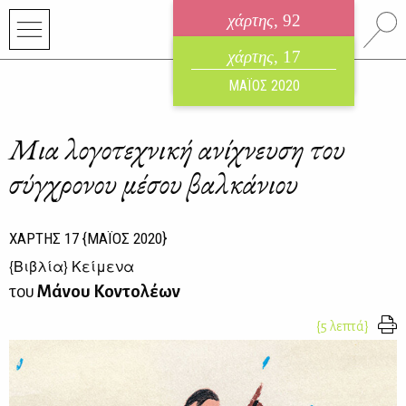
χάρτης
, 92
ηλεκτρονικό περιοδικό
χάρτης
, 17
ΑΥΓΟΥΣΤΟΣ 2026
ΜΑΪΟΣ 2020
Mια λογοτεχνική ανίχνευση του
σύγχρονου μέσου βαλκάνιου
ΧΑΡΤΗΣ
17
{ΜΑΪΟΣ 2020}
{
Βιβλία
} Κείμενα
του
Μάνου Κοντολέων
{5 λεπτά}