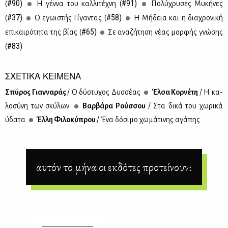
#90)
#91)
(
Η γέν­να του καλ­λι­τέ­χνη (
Πο­λύ­χρυ­σες Μυ­κή­νες
#37)
#58)
(
Ο εγω­ι­στής Γί­γα­ντας (
Η Μή­δεια και η δια­χρο­νι­κή
#65)
επι­και­ρό­τη­τα της βί­ας (
Σε ανα­ζή­τη­ση νέ­ας μορ­φής γνώ­σης
#83)
(
ΣΧΕΤΙΚΑ ΚΕΙΜΕΝΑ
Σπύ­ρος Γιαν­να­ράς
/ Ο δύ­στυ­χος Δυσ­σέ­ας
Έλ­σα Κορ­νέ­τη
/ Η κα­
λο­σύ­νη των σκύ­λων
Βαρ­βά­ρα Ρούσ­σου
/ Στα δι­κά του χω­ρι­κά
ύδα­τα
Έλ­λη Φι­λο­κύ­πρου
/ Ένα δό­σι­μο χω­μά­τι­νης αγά­πης
αυτόν το μήνα οι εκδότες προτείνουν: