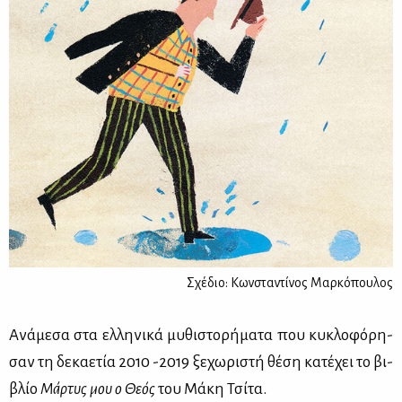
Σχέδιο: Κωνσταντίνος Μαρκόπουλος
Ανά­με­σα στα ελ­λη­νι­κά μυ­θι­στο­ρή­μα­τα που κυ­κλο­φό­ρη­
σαν τη δε­κα­ε­τία 2010 -2019 ξε­χω­ρι­στή θέ­ση κα­τέ­χει το βι­
βλίο
Μάρ­τυς μου ο Θε­ός
του Μά­κη Τσί­τα.