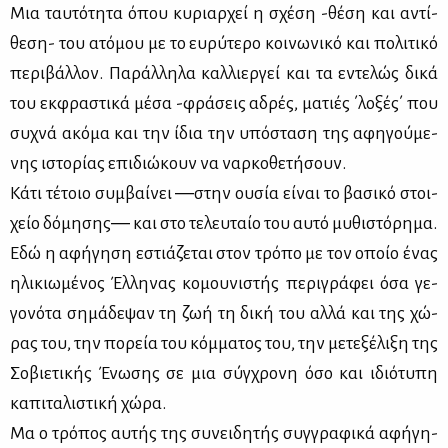
Μια ταυ­τό­τη­τα όπου κυ­ριαρ­χεί η σχέ­ση -θέ­ση και αντί­
θε­ση- του ατό­μου με το ευ­ρύ­τε­ρο κοι­νω­νι­κό και πο­λι­τι­κό
πε­ρι­βάλ­λον. Πα­ράλ­λη­λα καλ­λιερ­γεί και τα εντε­λώς δι­κά
του εκ­φρα­στι­κά μέ­σα -φρά­σεις αδρές, μα­τιές ΄λο­ξές΄ που
συ­χνά ακό­μα και την ίδια την υπό­στα­ση της αφη­γού­με­
νης ιστο­ρί­ας επι­διώ­κουν να ναρ­κο­θε­τή­σουν.
Κά­τι τέ­τοιο συμ­βαί­νει ―στην ου­σία εί­ναι το βα­σι­κό στοι­
χείο δό­μη­σης― και στο τε­λευ­ταίο του αυ­τό μυ­θι­στό­ρη­μα.
Εδώ η αφή­γη­ση εστιά­ζε­ται στον τρό­πο με τον οποίο ένας
ηλι­κιω­μέ­νος Έλ­λη­νας κο­μου­νι­στής πε­ρι­γρά­φει όσα γε­
γο­νό­τα ση­μά­δε­ψαν τη ζωή τη δι­κή του αλ­λά και της χώ­
ρας του, την πο­ρεία του κόμ­μα­τος του, την με­τε­ξέ­λι­ξη της
Σο­βιε­τι­κής Ένω­σης σε μια σύγ­χρο­νη όσο και ιδιό­τυ­πη
κα­πι­τα­λι­στι­κή χώ­ρα.
Μα ο τρό­πος αυ­τής της συ­νει­δη­τής συγ­γρα­φι­κά αφή­γη­