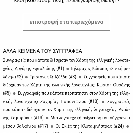
Χλόη Κουτσουμπέλη,
Το σαλιγκάρι της σιωπής
επιστροφή στα περιεχόμενα
ΑΛΛΑ ΚΕΙΜΕΝΑ ΤΟΥ ΣΥΓΓΡΑΦΕΑ
Συγ­γρα­φείς που κά­πο­τε διέ­σχι­σαν τον Χάρ­τη της ελ­λη­νι­κής λο­γο­τε­
#1)
χνί­ας: Αρ­γύ­ρης Εφτα­λιώ­της (
Τη­λέ­μα­χος Κώ­τσιας «Σι­νι­κή με­
#2)
#3)
λά­νη» (
Τρι­στά­νος & Ιζόλ­δη (
Συγ­γρα­φείς που κά­πο­τε
διέ­σχι­σαν τον Χάρ­τη της ελ­λη­νι­κής λο­γο­τε­χνί­ας: Κώ­στας Ου­ρά­νης
#5)
(
Συγ­γρα­φείς που κά­πο­τε περ­πά­τη­σαν στον Χάρ­τη της ελ­λη­
#10)
νι­κής λο­γο­τε­χνί­ας: Ζα­χα­ρί­ας Πα­πα­ντω­νί­ου (
Συγ­γρα­φείς
που κά­πο­τε διέ­σχι­σαν τον Χάρ­τη της ελ­λη­νι­κής λο­γο­τε­χνί­ας: Aντώ­
#13)
νης Σα­μα­ρά­κης (
Mια λο­γο­τε­χνι­κή ανί­χνευ­ση του σύγ­χρο­νου
#17)
#24)
μέ­σου βαλ­κά­νιου (
Οι Σκιές της Κλυ­ται­μνή­στρας (