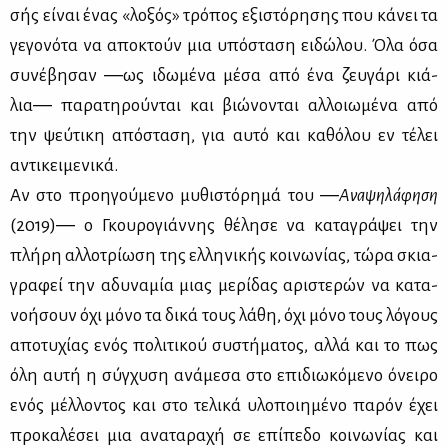
σής εί­ναι ένας «λο­ξός» τρό­πος εξι­στό­ρη­σης που κά­νει τα
γε­γο­νό­τα να απο­κτούν μια υπό­στα­ση ει­δώ­λου. Όλα όσα
συ­νέ­βη­σαν ―ως ιδω­μέ­να μέ­σα από ένα ζευ­γά­ρι κιά­
λια― πα­ρα­τη­ρού­νται και βιώ­νο­νται αλ­λοιω­μέ­να από
την ψεύ­τι­κη από­στα­ση, για αυ­τό και κα­θό­λου εν τέ­λει
αντι­κει­με­νι­κά.
Αν στο προη­γού­με­νο μυ­θι­στό­ρη­μά του ―
Ανα­ψη­λά­φη­ση
(2019)― ο Γκου­ρο­γιάν­νης θέ­λη­σε να κα­τα­γρά­ψει την
πλή­ρη αλ­λο­τρί­ω­ση της ελ­λη­νι­κής κοι­νω­νί­ας, τώ­ρα σκια­
γρα­φεί την αδυ­να­μία μιας με­ρί­δας αρι­στε­ρών να κα­τα­
νο­ή­σουν όχι μό­νο τα δι­κά τους λά­θη, όχι μό­νο τους λό­γους
απο­τυ­χί­ας ενός πο­λι­τι­κού συ­στή­μα­τος, αλ­λά και το πως
όλη αυ­τή η σύγ­χυ­ση ανά­με­σα στο επι­διω­κό­με­νο όνει­ρο
ενός μέλ­λο­ντος και στο τε­λι­κά υλο­ποι­η­μέ­νο πα­ρόν έχει
προ­κα­λέ­σει μια ανα­τα­ρα­χή σε επί­πε­δο κοι­νω­νί­ας και