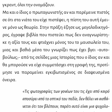
γκραντ, όλοι την ονο­μά­ζουν.
Μα και ο ίδιος ο πρω­τα­γω­νι­στής αν και πα­ρέ­μει­νε πι­στός
σε ότι στα νιά­τα του εί­χε πι­στέ­ψει, η πί­στη του αυ­τή έμει­
νε μό­νο ως θε­ω­ρία. Στην πρά­ξη έζη­σε ως με­γα­λο­δι­κη­γό­
ρος, έγρα­ψε βι­βλία που πι­στεύ­ει πως δεν ανα­γνω­ρί­στη­
κε η αξία τους και φτιά­χνει μό­νος του το μαυ­σω­λείο του,
μιας και βα­θιά μέ­σα του γνω­ρί­ζει πως έχει βγει -αυ­το­
βού­λως;- από τις σε­λί­δες μιας Ιστο­ρί­ας που ο ίδιος αν και
θα μπο­ρού­σε να εί­χε συμ­με­τά­σχει στη γρα­φή της, προ­τί­
μη­σε να πα­ρα­μεί­νει εγκι­βω­τι­σμέ­νος σε δια­ψευ­σμέ­να
όνει­ρα.
«Τις φω­το­γρα­φί­ες των γο­νέ­ων του τις έχει από και­ρό
απο­σύ­ρει από το οπτι­κό του πε­δίο, δεν θέ­λει να αι­σθά­
νε­ται ότι τον βλέ­πουν, πα­ρό­τι αυ­τό εί­ναι μια ψυ­χο­λο­