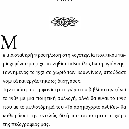
Μ
ε μια στα­θε­ρή προ­σή­λω­ση στη λο­γο­τε­χνία πο­λι­τι­κού πε­
ριε­χο­μέ­νου μας έχει συ­νη­θί­σει ο Βα­σί­λης Γκου­ρο­γιάν­νης.
Γεν­νη­μέ­νος το 1951 σε χω­ριό των Ιω­αν­νί­νων, σπού­δα­σε
νο­μι­κά και ερ­γά­στη­κε ως δι­κη­γό­ρος.
Την πρώ­τη του εμ­φά­νι­ση στο χώ­ρο του βι­βλί­ου την κά­νει
το 1985 με μια ποι­η­τι­κή συλ­λο­γή, αλ­λά θα εί­ναι το 1992
που με το μυ­θι­στό­ρη­μά του «Το αση­μό­χορ­το αν­θί­ζει» θα
κα­θιε­ρώ­σει την εντε­λώς δι­κή του ταυ­τό­τη­τα στο χώ­ρο
της πε­ζο­γρα­φί­ας μας.