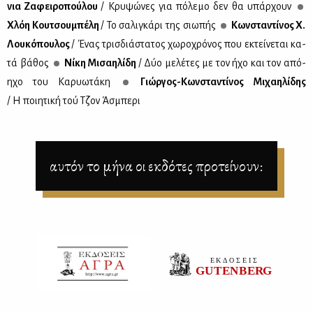
νια Ζα­φει­ρο­πού­λου
/ Κρυ­ψώ­νες για πό­λε­μο δεν θα υπάρ­χουν
Χλόη Κου­τσου­μπέ­λη
/ Το σα­λι­γκά­ρι της σιω­πής
Κων­στα­ντί­νος Χ.
Λου­κό­που­λος
/ Ένας τρισ­διά­στα­τος χω­ρο­χρό­νος που εκτεί­νε­ται κα­
τά βά­θος
Νί­κη Μι­σαη­λί­δη
/ Δύο με­λέ­τες με τον ήχο και τον από­
η­χο του Κα­ρυω­τά­κη
Γιώρ­γος-Κων­στα­ντί­νος Μι­χαη­λί­δης
/ Η ποι­η­τι­κή τού Τζον Άσμπε­ρι
αυτόν το μήνα οι εκδότες προτείνουν: