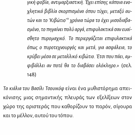
γι­κή φο­βία, αντι­μαρ­ξια­στι­κή. Έχει επί­σης κά­ποια ενο­
χλη­τι­κά βι­βλία σκορ­πι­σμέ­να όπου τύ­χει, με­τα­ξύ αυ­
τών και το ‘Κι­βώ­τιο’* χρό­νια τώ­ρα το έχει μι­σο­δια­βα­
σμέ­νο, το πη­γαί­νει πο­λύ αρ­γά, επι­φυ­λα­κτι­κά σαν ευαί­
σθη­το πυ­ρο­μα­χι­κό. Το πε­ριερ­γά­ζε­ται επι­φυ­λα­κτι­κά
όπως ο πυ­ρο­τε­χνουρ­γός και με­τά, για ασφά­λεια, το
κρύ­βει μέ­σα σε με­ταλ­λι­κό κι­βώ­τιο. Έτσι που πά­ει, αμ­
φι­βάλ­λει αν πο­τέ θα το δια­βά­σει ολό­κλη­ρο.»
(σελ.
148)
Τα κιά­λια του Βα­σί­λι Τσουι­κόφ
εί­ναι ένα μυ­θι­στό­ρη­μα απει­
κό­νι­σης μιας ση­μα­ντι­κής πλευ­ράς των εξε­λί­ξε­ων στον
χώ­ρο της αρι­στε­ράς που κα­θο­ρί­ζουν το πα­ρόν, σί­γου­ρα
και το μέλ­λον, αυ­τού του τό­που.