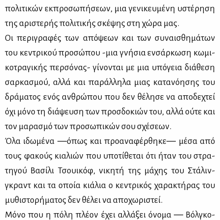
πο­λι­τι­κών εκ­προ­σω­πή­σε­ων, μια γε­νι­κευ­μέ­νη υστέ­ρη­ση
της αρι­στε­ρής πο­λι­τι­κής σκέ­ψης στη χώ­ρα μας.
Οι πε­ρι­γρα­φές των από­ψε­ων και των συ­ναι­σθη­μά­των
του κε­ντρι­κού προ­σώ­που -μια γνή­σια εν­σάρ­κω­ση κω­μι­
κο­τρα­γι­κής περ­σό­νας- γί­νο­νται με μια υπό­γεια διά­θε­ση
σαρ­κα­σμού, αλ­λά και πα­ράλ­λη­λα μιας κα­τα­νό­η­σης του
δρά­μα­τος ενός αν­θρώ­που που δεν θέ­λη­σε να απο­δε­χτεί
όχι μό­νο τη διά­ψευ­ση των προσ­δο­κιών του, αλ­λά ού­τε και
τον μα­ρα­σμό των προ­σω­πι­κών σου σχέ­σε­ων.
Όλα ιδω­μέ­να ―όπως και προ­α­να­φέρ­θη­κε― μέ­σα από
τους φα­κούς κια­λιών που υπο­τί­θε­ται ότι ήταν του στρα­
τη­γού Βα­σί­λι Τσουι­κόφ, νι­κη­τή της μά­χης του Στά­λιν­
γκραντ και τα οποία κιά­λια ο κε­ντρι­κός χα­ρα­κτή­ρας του
μυ­θι­στο­ρή­μα­τος δεν θέ­λει να απο­χω­ρι­στεί.
Μό­νο που η πό­λη πλέ­ον έχει αλ­λά­ξει όνο­μα ― Βόλ­γκο­