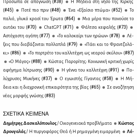
#38)
Πρό­σω­πα σε από­γνω­ση (
Η Μή­δεια στη νή­σο της Κίρ­κης
#45)
#48)
#52)
(
Πο­τέ πιο πριν (
Ένα «Εξαί­σιο πτώ­μα» (
Το
#64)
πα­λιό, γλυ­κό κρα­σί του Έρω­τα (
Μια μέ­ρα που πο­νού­σε το
#70)
#71)
#73)
αυ­τά­κι του (
ChatGPT (
Φάλ­τσα κε­φα­λής (
#77)
#78)
Αστό­χα­στη αγά­πη (
«Το κα­λο­καί­ρι των ηρώ­ων» (
Λέ­
#79)
ξεις που δια­βά­ζο­νται πολ­λα­πλά (
«Πά­ει και το Φραν­τζο­λά­
#86)
#87)
κι;» (
«Το πορ­τρέ­το του καλ­λι­τέ­χνη ως νε­α­ρού σκύ­λου» (
#88)
«Ο Μά­γος» (
Κώ­στας Πα­ρο­ρί­της: Κοι­νω­νι­κή κρι­τι­κή χω­ρίς
#90)
#91)
αφή­γη­μα λύ­τρω­σης (
Η γέν­να του καλ­λι­τέ­χνη (
Πο­
#37)
#58)
λύ­χρυ­σες Μυ­κή­νες (
Ο εγω­ι­στής Γί­γα­ντας (
Η Μή­
#65)
δεια και η δια­χρο­νι­κή επι­και­ρό­τη­τα της βί­ας (
Σε ανα­ζή­τη­ση
#83)
νέ­ας μορ­φής γνώ­σης (
ΣΧΕΤΙΚΑ ΚΕΙΜΕΝΑ
Δη­μή­τρης Δα­σκα­λό­που­λος
/ Οι­κο­γε­νεια­κά προ­βλή­μα­τα
Κώ­στας
Δρου­γα­λάς
/ Η πυρ­γο­φό­ρος Θεά ή Η ρη­μαγ­μέ­νη ει­μαρ­μέ­νη
Λέ­