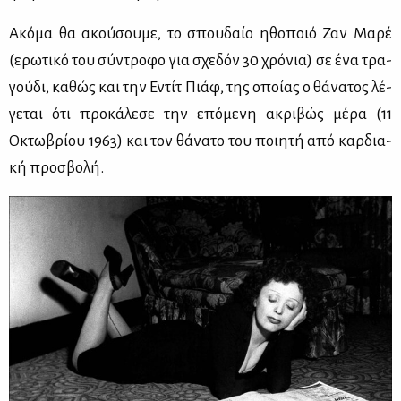
Ακό­μα θα ακού­σου­με, το σπου­δαίο ηθο­ποιό Ζαν Μα­ρέ
(ερω­τι­κό του σύ­ντρο­φο για σχε­δόν 30 χρό­νια) σε ένα τρα­
γού­δι, κα­θώς και την Εντίτ Πιάφ, της οποί­ας ο θά­να­τος λέ­
γε­ται ότι προ­κά­λε­σε την επό­με­νη ακρι­βώς μέ­ρα (11
Οκτω­βρί­ου 1963) και τον θά­να­το του ποι­η­τή από καρ­δια­
κή προ­σβο­λή.