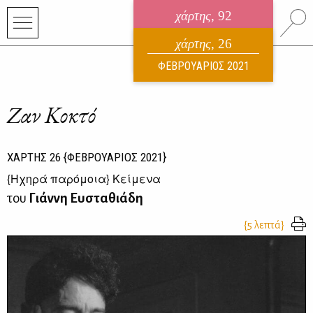
χάρτης
, 92
ηλεκτρονικό περιοδικό
χάρτης
, 26
ΑΥΓΟΥΣΤΟΣ 2026
ΦΕΒΡΟΥΑΡΙΟΣ 2021
Zαν Κοκτό
ΧΑΡΤΗΣ
26
{ΦΕΒΡΟΥΑΡΙΟΣ 2021}
{
Ηχηρά παρόμοια
} Κείμενα
του
Γιάννη Ευσταθιάδη
{5 λεπτά}