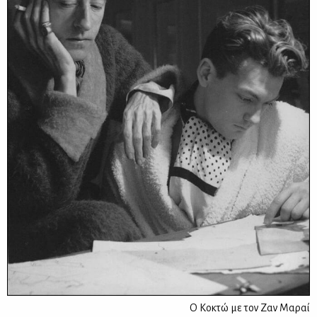
Ο Κοκτώ με τον Ζαν Μαραί