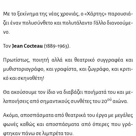
Με το ξε­κί­νη­μα της νέ­ας χρο­νιάς, ο «Χάρ­της» πα­ρου­σιά­
ζει έναν πο­λυ­σύν­θε­το και πο­λυ­τά­λα­ντο Γάλ­λο δια­νο­ού­με­
νο.
Τον
Jean Cocteau
(1889-1963).
Πρω­τί­στως, ποι­η­τή αλ­λά και θε­α­τρι­κό συγ­γρα­φέα και
μυ­θι­στο­ριο­γρά­φο, και γρα­φί­στα, και ζω­γρά­φο, και κρι­τι­
κό και σκη­νο­θέ­τη!
Θα ακού­σου­με τον ίδιο να δια­βά­ζει ποι­ή­μα­τά του και με­
ού
λο­ποι­ή­σεις από ση­μα­ντι­κούς συν­θέ­τες του 20
αιώ­να.
Ακό­μα, απο­σπά­σμα­τα από θε­α­τρι­κά του έρ­γα με με­γά­λες
φω­νές κα­θώς και απο­σπά­σμα­τα από όπε­ρες που γρά­
φτη­καν πά­νω σε λι­μπρέ­τα του.