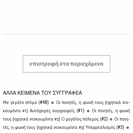
επιστροφή στα περιεχόμενα
ΑΛΛΑ ΚΕΙΜΕΝΑ ΤΟΥ ΣΥΓΓΡΑΦΕΑ
#48)
Με γε­μά­το στό­μα (
Οι ποι­η­τές, η φω­νή τους {ηχη­τι­κά ντο­
#1)
κου­μέ­ντα #1} Aυ­τό­χει­ρες συγ­γρα­φείς (
Οι ποι­η­τές, η φω­νή
#2)
τους {ηχη­τι­κά ντο­κου­μέ­ντα #2} Ο με­γά­λος πό­λε­μος (
Οι ποι­η­
#3)
τές, η φω­νή τους {ηχη­τι­κά ντο­κου­μέ­ντα #3} Υπερ­ρε­α­λι­σμός (