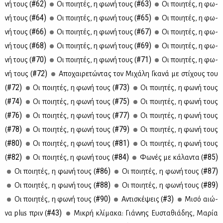
#62)
#63)
νή τους (
Oι ποι­η­τές, η φω­νή τους (
Oι ποι­η­τές, η φω­
#64)
#65)
νή τους (
Οι ποι­η­τές, η φω­νή τους (
Οι ποι­η­τές, η φω­
#66)
#67)
νή τους (
Oι ποι­η­τές, η φω­νή τους (
Oι ποι­η­τές, η φω­
#68)
#69)
νή τους (
Oι ποι­η­τές, η φω­νή τους (
Oι ποι­η­τές, η φω­
#70)
#71)
νή τους (
Οι ποι­η­τές, η φω­νή τους (
Οι ποι­η­τές, η φω­
#72)
νή τους (
Απο­χαι­ρε­τώ­ντας τον Μι­χά­λη Γκα­νά με στί­χους του
#72)
#73)
(
Οι ποι­η­τές, η φω­νή τους (
Οι ποι­η­τές, η φω­νή τους
#74)
#75)
(
Οι ποι­η­τές, η φω­νή τους (
Οι ποι­η­τές, η φω­νή τους
#76)
#77)
(
Οι ποι­η­τές, η φω­νή τους (
Οι ποι­η­τές, η φω­νή τους
#78)
#79)
(
Οι ποι­η­τές, η φω­νή τους (
Οι ποι­η­τές, η φω­νή τους
#80)
#81)
(
Οι ποι­η­τές, η φω­νή τους (
Οι ποι­η­τές, η φω­νή τους
#82)
#84)
#85)
(
Οι ποι­η­τές, η φω­νή τους (
Φω­νές με κά­λα­ντα (
#86)
#87)
Οι ποι­η­τές, η φω­νή τους (
Οι ποι­η­τές, η φω­νή τους (
#88)
#89)
Οι ποι­η­τές, η φω­νή τους (
Οι ποι­η­τές, η φω­νή τους (
#90)
#3)
Οι ποι­η­τές, η φω­νή τους (
Αντι­σκέ­ψεις (
Mι­σό αιώ­
#43)
να plus πριν (
Mι­κρή κλί­μα­κα: Γιάν­νης Ευ­στα­θιά­δης, Μα­ρία