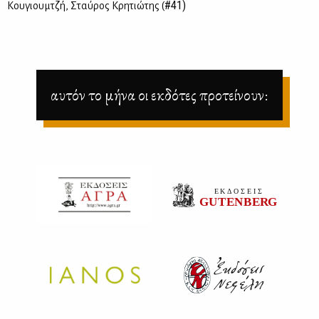
#41)
Κου­γιουμ­τζή, Σταύ­ρος Κρη­τιώ­της (
αυτόν το μήνα οι εκδότες προτείνουν: