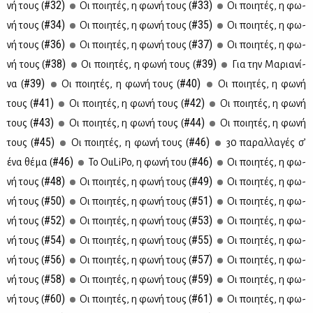
#32)
#33)
νή τους (
Οι ποι­η­τές, η φω­νή τους (
Οι ποι­η­τές, η φω­
#34)
#35)
νή τους (
Οι ποι­η­τές, η φω­νή τους (
Οι ποι­η­τές, η φω­
#36)
#37)
νή τους (
Οι ποι­η­τές, η φω­νή τους (
Oι ποι­η­τές, η φω­
#38)
#39)
νή τους (
Οι ποι­η­τές, η φω­νή τους (
Για την Μα­ρια­νί­
#39)
#40)
να (
Οι ποι­η­τές, η φω­νή τους (
Oι ποι­η­τές, η φω­νή
#41)
#42)
τους (
Οι ποι­η­τές, η φω­νή τους (
Οι ποι­η­τές, η φω­νή
#43)
#44)
τους (
Oι ποι­η­τές, η φω­νή τους (
Oι ποι­η­τές, η φω­νή
#45)
#46)
τους (
Oι ποι­η­τές, η φω­νή τους (
30 πα­ραλ­λα­γές σ’
#46)
#46)
ένα θέ­μα (
To OuLiPo, η φω­νή του (
Οι ποι­η­τές, η φω­
#48)
#49)
νή τους (
Οι ποι­η­τές, η φω­νή τους (
Οι ποι­η­τές, η φω­
#50)
#51)
νή τους (
Οι ποι­η­τές, η φω­νή τους (
Οι ποι­η­τές, η φω­
#52)
#53)
νή τους (
Οι ποι­η­τές, η φω­νή τους (
Οι ποι­η­τές, η φω­
#54)
#55)
νή τους (
Οι ποι­η­τές, η φω­νή τους (
Οι ποι­η­τές, η φω­
#56)
#57)
νή τους (
Οι ποι­η­τές, η φω­νή τους (
Οι ποι­η­τές, η φω­
#58)
#59)
νή τους (
Οι ποι­η­τές, η φω­νή τους (
Oι ποι­η­τές, η φω­
#60)
#61)
νή τους (
Οι ποι­η­τές, η φω­νή τους (
Οι ποι­η­τές, η φω­