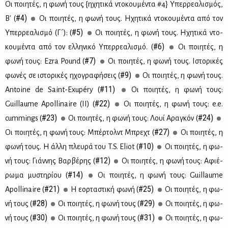
Οι ποι­η­τές, η φω­νή τους {ηχη­τι­κά ντο­κου­μέ­ντα #4} Υπερ­ρε­α­λι­σμός,
#4)
Β' (
Οι ποι­η­τές, η φω­νή τους. Ηχη­τι­κά ντο­κου­μέ­ντα από τον
#5)
Υπερ­ρε­α­λι­σμό (Γ´): (
Οι ποι­η­τές, η φω­νή τους. Ηχη­τι­κά ντο­
#6)
κου­μέ­ντα από τον ελ­λη­νι­κό Υπερ­ρε­α­λι­σμό. (
Οι ποι­η­τές, η
#7)
φω­νή τους: Ezra Pound (
Οι ποι­η­τές, η φω­νή τους. Ιστο­ρι­κές
#9)
φω­νές σε ιστο­ρι­κές ηχο­γρα­φή­σεις (
Οι ποι­η­τές, η φω­νή τους.
#11)
Antoine de Saint-Exupéry (
Οι ποι­η­τές, η φω­νή τους:
#22)
Guillaume Apollinaire (II) (
Οι ποι­η­τές, η φω­νή τους: e.e.
#23)
#24)
cummings (
Οι ποι­η­τές, η φω­νή τους: Λουί Αρα­γκόν (
#27)
Οι ποι­η­τές, η φω­νή τους: Μπέρ­τολντ Μπρε­χτ (
Οι ποι­η­τές, η
#10)
φω­νή τους. Η άλ­λη πλευ­ρά του T.S. Eliot (
Οι ποι­η­τές, η φω­
#12)
νή τους: Γιάν­νης Βαρ­βέ­ρης (
Οι ποι­η­τές, η φω­νή τους: Αφιέ­
#14)
ρω­μα μυ­στη­ρί­ου (
Οι ποι­η­τές, η φω­νή τους: Guillaume
#21)
#25)
Apollinaire (
H εoρ­τα­στι­κή φω­νή (
Οι ποι­η­τές, η φω­
#28)
#29)
νή τους (
Οι ποι­η­τές, η φω­νή τους (
Οι ποι­η­τές, η φω­
#30)
#31)
νή τους (
Οι ποι­η­τές, η φω­νή τους (
Οι ποι­η­τές, η φω­