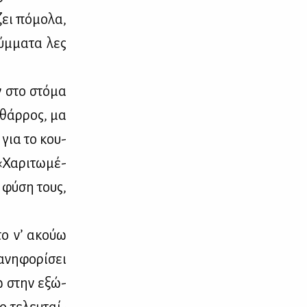
ζει πό­μο­λα,
λύμ­μα­τα λες
ν στο στό­μα
ο θάρ­ρος, μα
 για το κου­
«Χα­ρι­τω­μέ­
 φύ­ση τους,
χτο ν’ ακούω
νη­φο­ρί­σει
τω στην εξώ­