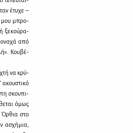
 τε­λευ­ταί­
όταν έτυ­χε –
τι μου μπρο­
ή ξε­κού­ρα­
μο­να­χά από
λή». Κου­βέ­
α­χτή να κρύ­
’ ακου­στι­κό
στη σκου­πι­
­θε­ται όμως
. Όρ­θια στο
ην ασχή­μια,