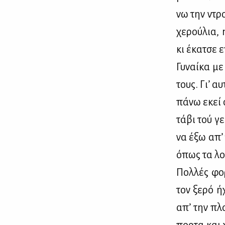
νω την ντρο­
χε­ρού­λια, 
κι έκα­τσε ε
Γυ­ναί­κα μ
τους. Γι’ αυ
πά­νω εκεί 
τά­βι τού γε
να έξω απ’ 
όπως τα λο­
Πολ­λές φο­
τον ξε­ρό ή
απ’ την πλα