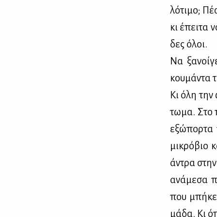
λό­τι­μο; Π
κι έπει­τα ν
δες όλοι.
Να ξα­νοί­γ
κου­μά­ντα τ
Κι όλη την 
τω­μα. Στο 
εξώ­πορ­τα 
μι­κρό­βιο 
άντρα στην 
ανά­με­σα πο
που μπή­κε 
μά­δα. Κι ό