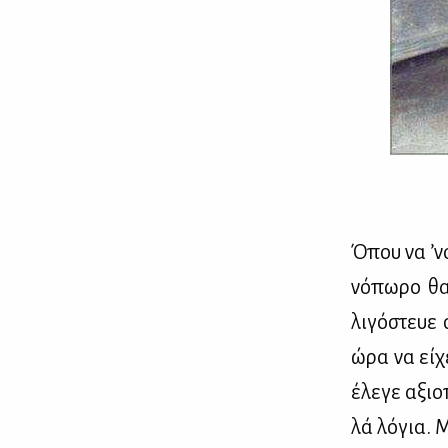
Όπου να ’να
νό­πω­ρο θα
λι­γό­στευε
ώρα να εί­χ
έλε­γε αξιο­
λά λό­για. 