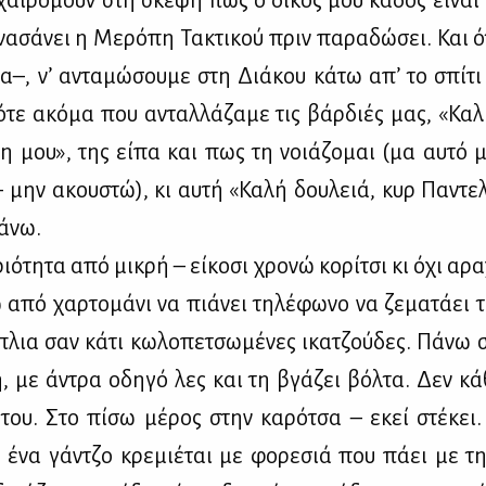
χαι­ρό­μουν στη σκέ­ψη πως ο δι­κός μου κά­δος εί­ναι ο
να­σά­νει η Με­ρό­πη Τα­κτι­κού πριν πα­ρα­δώ­σει. Και 
ια–, ν’ αντα­μώ­σου­με στη Διά­κου κά­τω απ’ το σπί­
­τε ακό­μα που ανταλ­λά­ζα­με τις βάρ­διές μας, «Κα­λ
η μου», της εί­πα και πως τη νοιά­ζο­μαι (μα αυ­τό 
 μην ακου­στώ), κι αυ­τή «Κα­λή δου­λειά, κυρ Πα­ντε­
ά­νω.
ιό­τη­τα από μι­κρή – εί­κο­σι χρο­νώ κο­ρί­τσι κι όχι αρ
 από χαρ­το­μά­νι να πιά­νει τη­λέ­φω­νο να ζε­μα­τά­ει τ
πλια σαν κά­τι κω­λο­πε­τσω­μέ­νες ικα­τζού­δες. Πά­νω 
ή, με άντρα οδη­γό λες και τη βγά­ζει βόλ­τα. Δεν κά
του. Στο πί­σω μέ­ρος στην κα­ρό­τσα – εκεί στέ­κει
 ένα γάν­τζο κρε­μιέ­ται με φο­ρε­σιά που πά­ει με τ