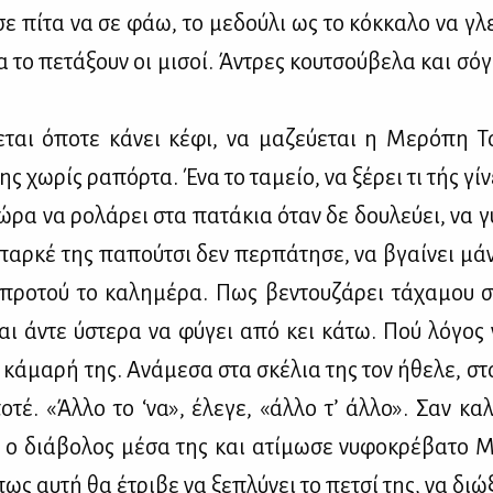
έ­σε πί­τα να σε φάω, το με­δού­λι ως το κόκ­κα­λο να γλ
α το πε­τά­ξουν οι μι­σοί. Άντρες κου­τσού­βε­λα και σό­
ε­ται όπο­τε κά­νει κέ­φι, να μα­ζεύ­ε­ται η Με­ρό­πη Τα
ης χω­ρίς ρα­πόρ­τα. Ένα το τα­μείο, να ξέ­ρει τι τής γί­ν
ώρα να ρο­λά­ρει στα πα­τά­κια όταν δε δου­λεύ­ει, να γυ
παρ­κέ της πα­πού­τσι δεν περ­πά­τη­σε, να βγαί­νει μά­ν
προ­τού το κα­λη­μέ­ρα. Πως βε­ντου­ζά­ρει τά­χα­μου 
και άντε ύστε­ρα να φύ­γει από κει κά­τω. Πού λό­γος ν
κά­μα­ρή της. Ανά­με­σα στα σκέ­λια της τον ήθε­λε, στ
­τέ. «Άλ­λο το ‘να», έλε­γε, «άλ­λο τ’ άλ­λο». Σαν κα­λ
ο διά­βο­λος μέ­σα της και ατί­μω­σε νυ­φο­κρέ­βα­το Μ
πως αυ­τή θα έτρι­βε να ξε­πλύ­νει το πε­τσί της, να διώ