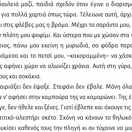
ου­λειά μα­ζί, παι­διά σχε­δόν όταν έγι­νε ο διο­ρι­σμ
ν για πολ­λά χαρ­τιά όπως τώ­ρα. Τέ­λειω­νε αυ­τή, άρ­χ
λι στις φλέ­βες μας η βρό­μα. Μέ­χρι τα σα­ρά­ντα μου
 πλά­τη μου ψο­φί­μι. Και ύστε­ρα που με χώ­σαν στα
ριος, πά­νω μου εκεί­νη η μυ­ρω­διά, σα φό­δρα πε­ρ
νά­με­σα και το πε­τσί μου, –κα­κο­ραμ­μέ­νη– να χά­
ς αφή­νει χώ­ρο να αλω­νί­ζει χρό­νια. Αυ­τή στη γύ­ρα
ους και σο­κά­κια.
ι­ριά­ξει δεν έψα­ξε. Στε­φά­νι δεν έβα­λε. Μό­νη όλα
ια ν’ αφή­σει στην κα­μπού­ρα της να κα­μα­ρώ­νει. Της έ
γε, δεν ήθε­λε και ξέ­νες. Για­τί έβλε­πε και άκου­γε τι
πι­τι­κό-αλε­στή­ρι σκέ­το. Σκό­νη να κά­νουν το θη­λυ­κ
­κί­σει κα­θε­νός τους την πλη­γή κι αν τύ­χαι­νε να μυ