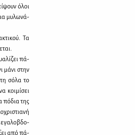
εί­ψουν όλοι
για μυ­λω­νά­
­κτι­κού. Τα
ε­ται.
α­λί­ζει πά­
ι μά­νι στην
στη σό­λα το
α κοι­μί­σει
α πό­δια της
ο­χρι­στια­νή
ε­γα­λο­βδο­
­ξει από πά­