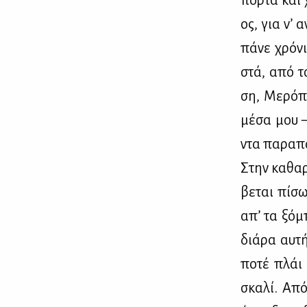
πορ­τα και 
ος, για ν’ α
πά­νε χρό­ν
στά, από τό
ση, Με­ρό­π
μέ­σα μου –
ντα πα­ρα­π
Στην κα­θα­ρ
βε­ται πί­σω
απ’ τα ξό­μ
διά­ρα αυ­τ
πο­τέ πλάι 
σκα­λί. Από