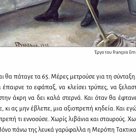
Έργο του François Emi
ι θα πά­τα­γε τα 65. Μέ­ρες με­τρού­σε για τη σύ­ντα­ξη
 έπαιρ­νε το εφά­παξ, να κλεί­σει τρύ­πες, να ξε­λα­σ
 στην άκρη να δει κα­λά στερ­νά. Και όταν θα έφτα­ν
ε, κι ας μην έβλε­πε, μια αξιο­πρε­πή κη­δεία. Και εγ
πρε­πή τι εν­νο­ού­σε. Χω­ρίς λι­βά­νια και σταυ­ρούς. Χ
Μό­νο πά­νω της λευ­κά γα­ρύ­φαλ­λα η Με­ρό­πη Τα­κτι­κο