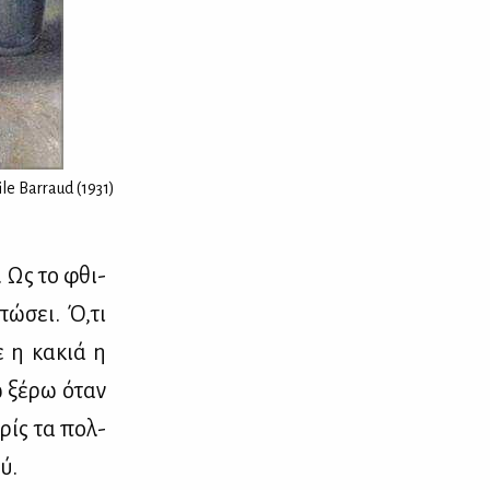
le Barraud (1931)
. Ως το φθι­
πώ­σει. Ό,τι
ε η κα­κιά η
ώ ξέ­ρω όταν
ω­ρίς τα πολ­
ύ.