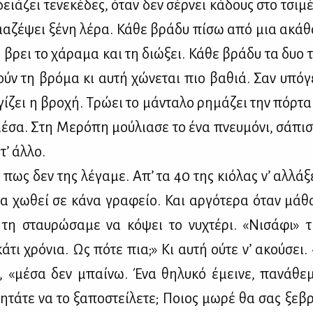
ιά­ζει τε­νε­κέ­δες, όταν δεν σέρ­νει κά­δους στο τσι­μ
μα­ζέ­ψει ξέ­νη λέ­ρα. Κά­θε βρά­δυ πί­σω από μια ακά­θ
η βρει το χά­ρα­μα και τη διώ­ξει. Κά­θε βρά­δυ τα δυο 
τούν τη βρό­μα κι αυ­τή χώ­νε­ται πιο βα­θιά. Σαν υπό­
γί­ζει η βρο­χή. Τρώ­ει το μά­ντα­λο ρη­μά­ζει την πόρ­τ
έ­σα. Στη Με­ρό­πη μού­λια­σε το ένα πνευ­μό­νι, σά­πι­
τ’ άλ­λο.
 πως δεν της λέ­γα­με. Απ’ τα 40 της κιό­λας ν’ αλ­λά­ξ
 να χω­θεί σε κά­να γρα­φείο. Και αρ­γό­τε­ρα όταν μά­θ
 τη σταυ­ρώ­σα­με να κό­ψει το νυ­χτέ­ρι. «Νι­σά­φι» τ
κά­τι χρό­νια. Ως πό­τε πια;» Κι αυ­τή ού­τε ν’ ακού­σει
, «μέ­σα δεν μπαί­νω. Ένα θη­λυ­κό έμει­νε, πα­νά­θε
η­τά­τε να το ξα­πο­στεί­λε­τε; Ποιος μω­ρέ θα σας ξε­β