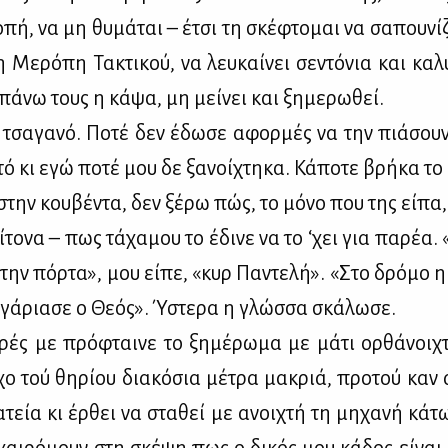
πή, να μη θυ­μά­ται – έτσι τη σκέ­φτο­μαι να σα­που­νί­
η Με­ρό­πη Τα­κτι­κού, να λευ­καί­νει σε­ντό­νια και κα­
πά­νω τους η κά­ψα, μη μεί­νει και ξη­με­ρω­θεί.
ε τσα­γα­νό. Πο­τέ δεν έδω­σε αφορ­μές να την πιά­σου
­τό κι εγώ πο­τέ μου δε ξα­νοί­χτη­κα. Κά­πο­τε βρή­κα τ
στην κου­βέ­ντα, δεν ξέ­ρω πώς, το μό­νο που της εί­πα,
ί­το­να – πως τά­χα­μου το έδι­νε να το ‘χει για πα­ρέα. 
την πόρ­τα», μου εί­πε, «κυρ Πα­ντε­λή». «Στο δρό­μο η
γά­ρια­σε ο Θε­ός». Ύστε­ρα η γλώσ­σα σκά­λω­σε.
ρές με πρό­φται­νε το ξη­μέ­ρω­μα με μά­τι ορ­θά­νοι­
χο τού θη­ρί­ου δια­κό­σια μέ­τρα μα­κριά, προ­τού καν α
­τεία κι έρ­θει να στα­θεί με ανοι­χτή τη μη­χα­νή κά­