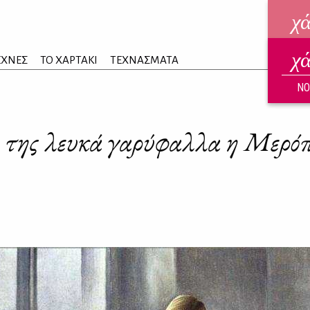
χ
χ
ηλεκ
ΕΧΝΕΣ
ΤΟ ΧΑΡΤΑΚΙ
ΤΕΧΝΑΣΜΑΤΑ
ΑΥΓ
ΝΟ
της λευκά γαρύφαλλα η Μερό