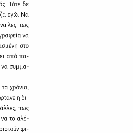
ός. Τό­τε δε
ι­ζα εγώ. Να
, να λες πως
 γρα­φεία να
α­σμέ­νη στο
σκει από πα­
, να συμ­μα­
 τα χρό­νια,
φτα­νε η δι­
ς άλ­λες, πως
ό να το αλέ­
­ρι­στούν φι­