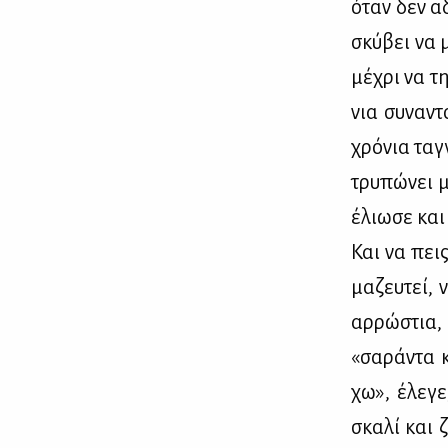
όταν δεν αδε
σκύ­βει να 
μέ­χρι να τ
νια συ­να­ν
χρό­νια ταγ­
τρυ­πώ­νει μ
έλιω­σε και 
Και να πεις
μα­ζευ­τεί,
αρ­ρώ­στια,
«σα­ρά­ντα 
χω», έλε­γε
σκα­λί και ζ