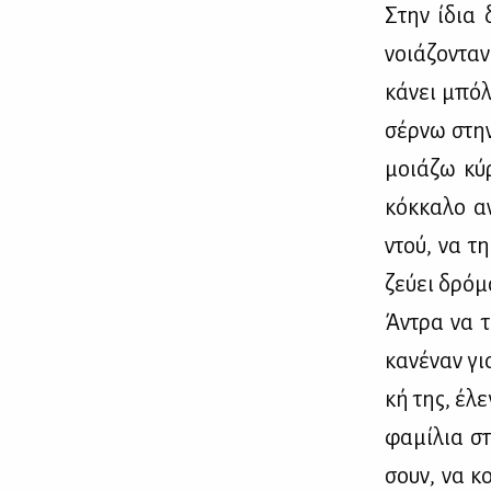
Στην ίδια δ
νοιά­ζο­ντα
κά­νει μπό­
σέρ­νω στην
μοιά­ζω κύ­
κόκ­κα­λο α
ντού, να τη
ζεύ­ει δρό­μ
Άντρα να τα
κα­νέ­ναν γ
κή της, έλε­
φα­μί­λια σ
σουν, να κου