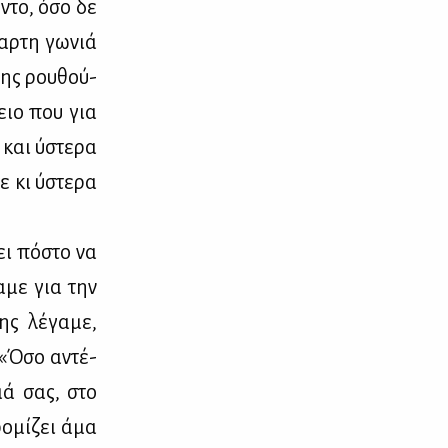
έ­ντο, όσο δε
αρ­τη γω­νιά
της ρου­θού­
γειο που για
α και ύστε­ρα
σε κι ύστε­ρα
ει πό­στο να
α­με για την
ης λέ­γα­με,
. «Όσο αντέ­
­μά σας, στο
ρο­μί­ζει άμα