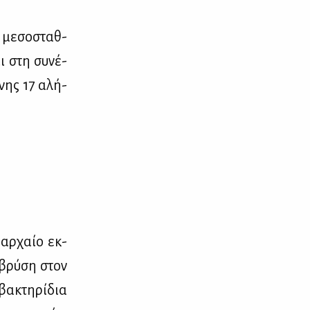
 με­σο­σταθ­
αι στη συ­νέ­
­νης 17 αλή­
 αρ­χαίο εκ­
 βρύ­ση στον
α­κτη­ρί­δια