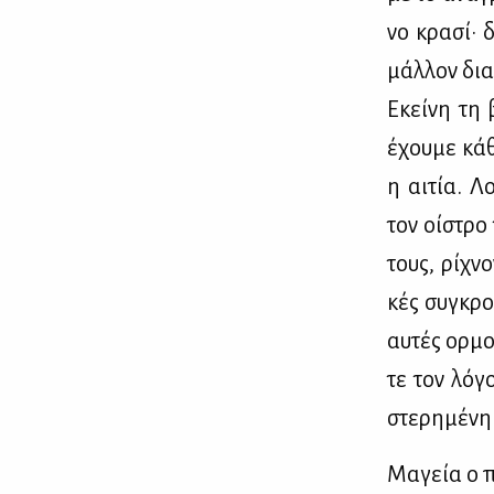
νο κρα­σί· δ
μάλ­λον δια
Εκεί­νη τη 
έχου­με κά­
η αι­τία. Λ
τον οί­στρο 
τους, ρί­χν
κές συ­γκρο
αυ­τές ορ­μ
τε τον λό­γ
στε­ρη­μέ­νη 
Μα­γεία ο πο