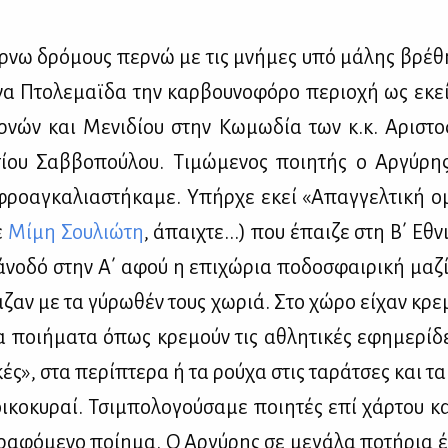
­νω δρό­μους περ­νώ με τις μνή­μες υπό μά­λης βρέ­θ
­να Πτο­λε­μαϊ­δα την καρ­βου­νο­φό­ρο πε­ριο­χή ως εκε
­νών και Με­νι­δί­ου στην Κω­μω­δία των κ.κ. Αρι­στο
σί­ου Σαβ­βο­πού­λου. Τι­μώ­με­νος ποι­η­τής ο Αρ­γύ­ρ
ρο­α­γκα­λια­στή­κα­με. Υπήρ­χε εκεί «Απαγ­γελ­τι­κή ο
ε
Μί­μη Σου­λιώ­τη
, άπαι­χτε...) που έπαι­ζε στη Β΄ Εθν
 άνο­δό στην Α΄ αφού η επι­χώ­ρια πο­δο­σφαι­ρι­κή μα­ζ
ι­ζαν με τα γύ­ρω­θέν τους χω­ριά. Στο χώ­ρο εί­χαν κρε­
ια ποι­ή­μα­τα όπως κρε­μούν τις αθλη­τι­κές εφη­με­ρί­δ
ι­κές», στα πε­ρί­πτε­ρα ή τα ρού­χα στις τα­ρά­τσες και τ
ι­κο­κυ­ραί. Τσι­μπο­λο­γού­σα­με ποι­η­τές επί χάρ­του κ
α­φό­με­νο ποί­η­μα. Ο Αρ­γύ­ρης σε με­γά­λα πο­τή­ρια έ