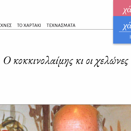
χ
χ
ηλεκ
ΕΧΝΕΣ
ΤΟ ΧΑΡΤΑΚΙ
ΤΕΧΝΑΣΜΑΤΑ
ΑΥΓ
Ο κοκκινολαίμης κι οι χελώνες