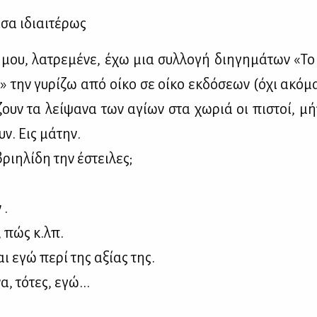
­σα ιδιαι­τέ­ρως
μου, λα­τρε­μέ­νε, έχω μια συλ­λο­γή δι­η­γη­μά­των «Τ
ς» την γυ­ρί­ζω από οί­κο σε οί­κο εκ­δό­σε­ων (όχι ακό­μα
ζουν τα λεί­ψα­να των αγί­ων στα χω­ριά οι πι­στοί, μ
υν. Εις μά­την.
ι­η­λί­δη την έστει­λες;
 .
 πώς κ.λπ.
ι εγώ πε­ρί της αξί­ας της.
, τό­τες, εγώ...