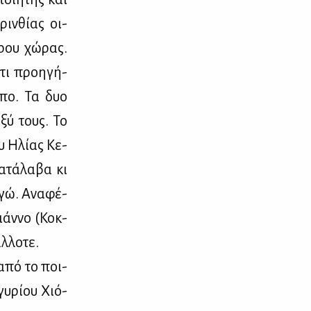
ιν­θί­ας οι­
θρου χώ­ρας.
ότι προη­γή­
ό­πο. Τα δυο
­ξύ τους. Το
υ Ηλί­ας Κε­
­τά­λα­βα κι
εγώ. Ανα­φέ­
γιάν­νο (Κοκ­
λ­λο­τε.
α από το ποι­
γυ­ρί­ου Χιό­