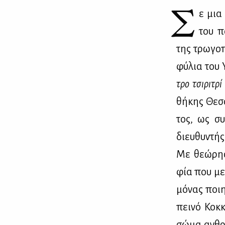
Σ
ε μια 
του πα
της τρω­γο­π
φύ­λια του 
τρο τσι­ρι­τρί 
θή­κης Θεσ­σ
τος, ως συν
διευ­θυ­ντής
Με θε­ώ­ρη­
φία που με­τ
μό­νας ποι­
πει­νό Κοκ­
σώ­μα αν­θρ