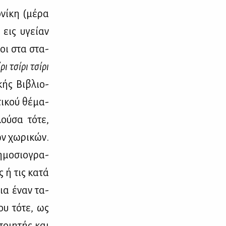
νί­κη (μέ­ρα
 εις υγεί­αν
­νοι στα στα­
­ρι τσί­ρι τσί­ρι
κής Βι­βλιο­
τι­κού θέ­μα­
ού­σα τό­τε,
ων χω­ρι­κών.
­μο­σιο­γρα­
ς ή τις κα­τά
για έναν τα­
ου τό­τε, ως
οι­η­τής και