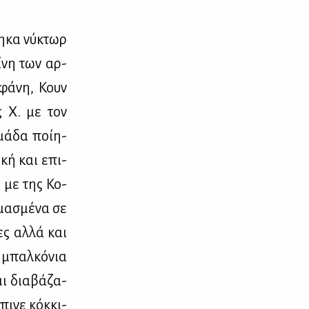
η­κα νύ­κτωρ
ί­νη των αρ­
­φά­νη, Κουν
ης Χ. με τον
μά­δα ποί­η­
ι­κή και επι­
ί με της Κο­
μα­σμέ­να σε
ες αλ­λά και
α μπαλ­κό­νια
αι δια­βά­ζα­
πι­νε κόκ­κι­