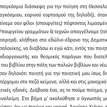
πα­γκό­σμια διά­σκε­ψη για την ποί­η­ση στη Θεσ­σα­λο­
­γκό­σμιου, εα­ρι­νού εορ­τα­σμού της δη­λα­δή), όταν
ί­να­με σαν φί­λοι (σπουρ­γί­τες) πέ­φτο­ντας λι­μα­σμέ
Υπουρ­γεί­ου γραμ­μά­των & τε­χνών απαγ­γέλ­να­με (
τσί
τσι­ρι­τρό
), κλή­θη­κα στο εδώ­λιο-έδρα­νο της Δη­μο­τι­
α­λο­νί­κης, να δια­βά­σω κι εγώ κά­τι, εντός του ποι­η­
­διορ­γα­νω­τής και θε­σμι­κός πα­ρά­γων που δια­τε­λ
 του βι­βλί­ου στην πό­λη των πα­λιών βι­βλί­ων και νέ­
σαν δη­λο­νό­τι ποι­η­τή για την ποι­η­τι­κή μου ίσως δη
έρ­χο­μαι στα πε­ζά κεί­με­να, αλ­λά και στις μο­να­χι­κέ
η­τι­κές ηδο­νές. Διά­βα­σα ένα, ας το πού­με ποί­η­μα, 
κι­νο­λαί­μη. Στο βή­μα μ’ ακο­λού­θη­σε ο άγνω­στός μ
ώ­που, όχι ως πνεύ­μα και γρα­φή, Αρ­γύ­ρης Χιό­νης, π