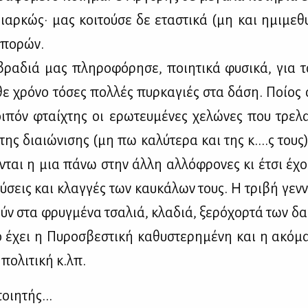
ιαρ­κώς· μας κοι­τού­σε δε ετα­στι­κά (μη και ημι­με­θυ
­πο­ρών.
βρα­διά μας πλη­ρο­φό­ρη­σε, ποι­η­τι­κά φυ­σι­κά, για 
θε χρό­νο τό­σες πολ­λές πυρ­κα­γιές στα δά­ση. Ποί­ος ο
οι­πόν φταί­χτης οι ερω­τευ­μέ­νες χε­λώ­νες που τρε­λ
της διαιώ­νι­σης (μη πω κα­λύ­τε­ρα και της κ....ς τους
ο­νται η μια πά­νω στην άλ­λη αλ­λό­φρο­νες κι έτσι έχο
ύ­σεις και κλαγ­γές των καυ­κά­λων τους. Η τρι­βή γεν­ν
ούν στα φρυγ­μέ­να τσα­λιά, κλα­διά, ξε­ρό­χορ­τά των δα
ο έχει η Πυ­ρο­σβε­στι­κή κα­θυ­στε­ρη­μέ­νη και η ακό­μ
πο­λι­τι­κή κ.λπ.
ι­η­τής...