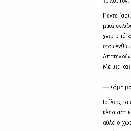
Το λοι­πόν.
Πέ­ντε (αρι
μι­κά σε­λί­
χεια από κε
στου εν­θύ­μ
Απο­τε­λούν
Με μια και μ
— Σά­μη μου
Ιού­λιος το
κλη­σια­στι
αύ­λειο χώ­