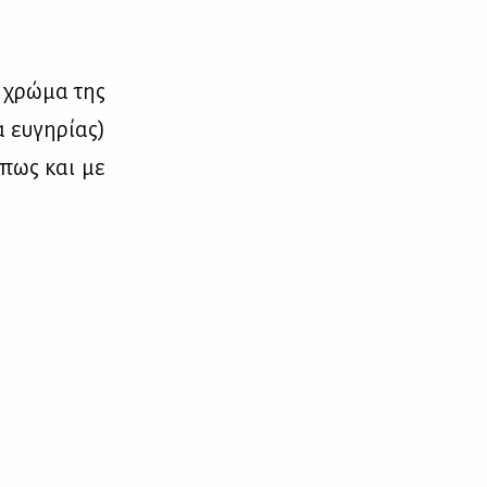
ο χρώ­μα της
 ευ­γη­ρί­ας)
ή­πως και με