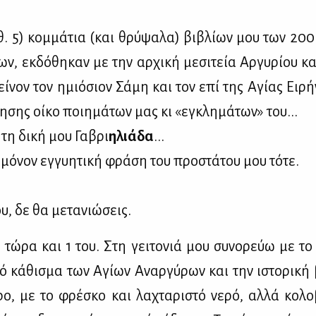
θ. 5) κομ­μά­τια (και θρύ­ψα­λα) βι­βλί­ων μου των 200
δων, εκ­δό­θη­καν με την αρ­χι­κή με­σι­τεία Αρ­γυ­ρί­ου κ
ί­νον τον ημιό­σιον Σά­μη και τον επί της Αγί­ας Ει­ρή
η­σης οί­κο ποι­η­μά­των μας κι «εγκλη­μά­των» του...
 τη δι­κή μου Γα­βρι
ηλιά­δα
...
ό­νον εγ­γυ­η­τι­κή φρά­ση του προ­στά­του μου τό­τε.
, δε θα με­τα­νιώ­σεις.
υ τώ­ρα και 1 του. Στη γει­το­νιά μου συ­νο­ρεύω με το
­κό κά­θι­σμα των Αγί­ων Αναρ­γύ­ρων και την ιστο­ρι­κή
ρο, με το φρέ­σκο και λα­χτα­ρι­στό νε­ρό, αλ­λά κο­λο­β