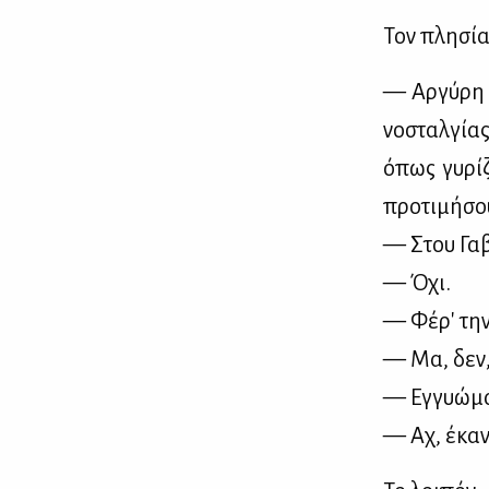
Τον πλη­σί­α
— Αρ­γύ­ρη 
νο­σταλ­γί­α
όπως γυ­ρί­
προ­τι­μή­σο
— Στου Γα­βρ
— Όχι.
— Φέ­ρ' την
— Μα, δεν,
— Εγ­γυώ­μα
— Αχ, έκα­να