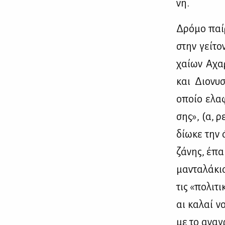
νη.
Δρό­μο παίρ
στην γεί­το
χαί­ων Αχαρ
και Διο­νυ­
οποίο ελα­φ
σης», (α, ρ
δί­ω­κε την
ζά­νης, έπα
μα­ντα­λά­κ
τις «πο­λι­τ
αι κα­λαί νο
με το ανα­γρ