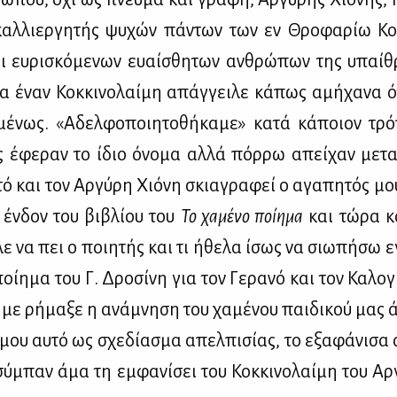
καλ­λιερ­γη­τής ψυ­χών πά­ντων των εν Θρο­φα­ρίω Κο­ρ
ι ευ­ρι­σκό­με­νων ευαί­σθη­των αν­θρώ­πων της υπαί­
ια έναν Κοκ­κι­νο­λαί­μη απάγ­γει­λε κά­πως αμή­χα­να 
μέ­νως. «Αδελ­φο­ποι­η­το­θή­κα­με» κα­τά κά­ποιον τρ
 έφε­ραν το ίδιο όνο­μα αλ­λά πόρ­ρω απεί­χαν με­τα
­τό και τον Αρ­γύ­ρη Χιό­νη σκια­γρα­φεί ο αγα­πη­τός μο
έν­δον του βι­βλί­ου του
Το χα­μέ­νο ποί­η­μα
και τώ­ρα κα
λε να πει ο ποι­η­τής και τι ήθε­λα ίσως να σιω­πή­σω 
οί­η­μα του Γ. Δρο­σί­νη για τον Γε­ρα­νό και τον Κα­λο­
) με ρή­μα­ξε η ανά­μνη­ση του χα­μέ­νου παι­δι­κού μας ά
μου αυ­τό ως σχε­δί­α­σμα απελ­πι­σί­ας, το εξα­φά­νι­σ
σύ­μπαν άμα τη εμ­φα­νί­σει του Κοκ­κι­νο­λαί­μη του Αρ­