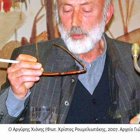
O Aργύρης Χιόνης (Φωτ. Χρίστος Ρουμελιωτάκης, 2007. Αρχείο Γ