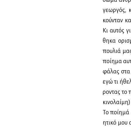
γε­ωρ­γός, 
κού­νταν κα
Κι αυ­τός γ
θη­κα ορι­σ
που­λιά μας
ποί­η­μα αυ
φά­λας στα 
εγώ τι ήθε­
ρο­ντας το π
κι­νο­λαί­μη
Το ποί­η­μά 
η­τι­κό μου 