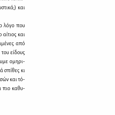
­στι­κά;) και
το λό­γο που
 αί­τιος και
α­μέ­νες από
) του εί­δους
υ­με ομη­ρι­
ά σπί­θες κι
­σών και τό­
α πιο κα­θυ­