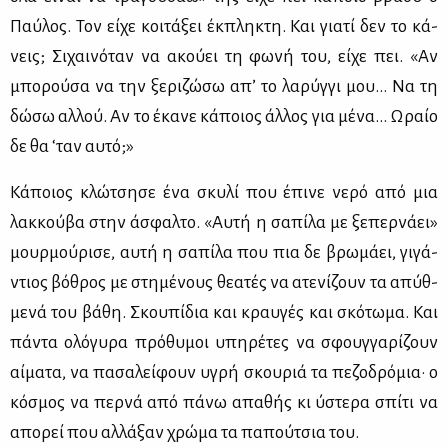
Παύ­λος. Τον εί­χε κοι­τά­ξει έκ­πλη­κτη. Και για­τί δεν το κά­
νεις; Σι­χαι­νό­ταν να ακού­ει τη φω­νή του, εί­χε πει. «Αν
μπο­ρού­σα να την ξε­ρι­ζώ­σω απ’ το λα­ρύγ­γι μου… Να τη
δώ­σω αλ­λού. Αν το έκα­νε κά­ποιος άλ­λος για μέ­να… Ωραίο
δε θα ‘ταν αυ­τό;»
Κά­ποιος κλώ­τση­σε ένα σκυ­λί που έπι­νε νε­ρό από μια
λακ­κού­βα στην άσφαλ­το. «Αυ­τή η σα­πί­λα με ξε­περ­νά­ει»
μουρ­μού­ρι­σε, αυ­τή η σα­πί­λα που πια δε βρω­μά­ει, γι­γά­
ντιος βό­θρος με στη­μέ­νους θε­α­τές να ατε­νί­ζουν τα απύθ­
με­νά του βά­θη. Σκου­πί­δια και κραυ­γές και σκό­τω­μα. Και
πά­ντα ολό­γυ­ρα πρό­θυ­μοι υπη­ρέ­τες να σφουγ­γα­ρί­ζουν
αί­μα­τα, να πα­σα­λεί­φουν υγρή σκου­ριά τα πε­ζο­δρό­μια· ο
κό­σμος να περ­νά από πά­νω απα­θής κι ύστε­ρα σπί­τι να
απο­ρεί που αλ­λά­ξαν χρώ­μα τα πα­πού­τσια του.