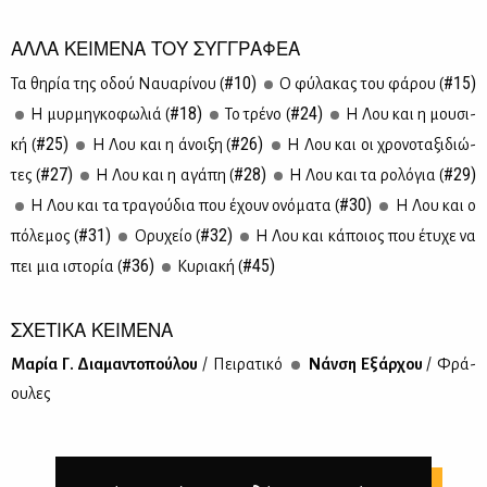
ΑΛΛΑ ΚΕΙΜΕΝΑ ΤΟΥ ΣΥΓΓΡΑΦΕΑ
#10)
#15)
Τα θη­ρία της οδού Ναυα­ρί­νου (
Ο φύ­λα­κας του φά­ρου (
#18)
#24)
Η μυρ­μη­γκο­φω­λιά (
Το τρέ­νο (
Η Λου και η μου­σι­
#25)
#26)
κή (
Η Λου και η άνοι­ξη (
Η Λου και οι χρο­νο­τα­ξι­διώ­
#27)
#28)
#29)
τες (
Η Λου και η αγά­πη (
Η Λου και τα ρο­λό­για (
#30)
Η Λου και τα τρα­γού­δια που έχουν ονό­μα­τα (
Η Λου και ο
#31)
#32)
πό­λε­μος (
Ορυ­χείο (
Η Λου και κά­ποιος που έτυ­χε να
#36)
#45)
πει μια ιστο­ρία (
Κυ­ρια­κή (
ΣΧΕΤΙΚΑ ΚΕΙΜΕΝΑ
Μα­ρία Γ. Δια­μα­ντο­πού­λου
/ Πει­ρα­τι­κό
Νάν­ση Εξάρ­χου
/ Φρά­
ου­λες