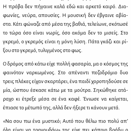
Η πρό­βα δεν πή­γαι­νε κα­λά εδώ και αρ­κε­τό και­ρό. Δια­
φω­νί­ες, νεύ­ρα, απου­σί­ες. Η μου­σι­κή δεν έβγαι­νε αβί­α­
στα. Κά­τι φώ­να­ζε από μέ­σα της βα­θιά, τε­λεί­ω­νε, σκό­τω­σέ
το τώ­ρα όσο εί­ναι νω­ρίς, όσο ακό­μα δεν το μι­σείς. Στο
γκρε­μό, ο γκρε­μός εί­ναι η μό­νη λύ­ση. Πά­τα γκά­ζι και ρί­
ξου στο γκρε­μό, τυ­λιγ­μέ­νος στο φως.
Ο δρό­μος από κά­τω εί­χε πολ­λή φα­σα­ρία, μα ο κό­σμος της
φαι­νό­ταν ναρ­κω­μέ­νος. Στο απέ­να­ντι πε­ζο­δρό­μιο δυο
τρεις πλά­κες εί­χαν σκαρ­τά­ρει, ένα παι­δί χο­ρο­πη­δού­σε σε
μία, ώσπου έσκα­σε κά­τω με τα μού­τρα. Ση­κώ­θη­κε ατά­
ρα­χο κι έτρε­ξε μέ­σα σε ένα κα­φέ. Ένιω­σε να καί­γε­ται,
έπια­σε το μέ­τω­πό της, αλ­λά δεν ήξε­ρε τι κά­νουν με­τά.
«Να σου πω ένα μυ­στι­κό; Αυ­τό που θέ­λω πιο πο­λύ απ’
όλα εί­ναι να τρα­γου­δάω» της εί­χε πει κά­ποιο βρά­δυ ο