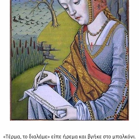
«Τέρ­μα, το δια­λά­με» εί­πε ήρε­μα και βγή­κε στο μπαλ­κό­νι.