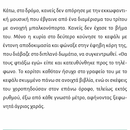
Κά­τω, στο δρό­μο, κα­νείς δεν από­ρη­σε με την εκ­κω­φα­ντι­
κή μου­σι­κή που έβγαι­νε από ένα δια­μέ­ρι­σμα του τρί­του
με ανοι­χτή μπαλ­κο­νό­πορ­τα. Κα­νείς δεν έχα­σε το βή­μα
του. Μό­νο η κυ­ρία στο δεύ­τε­ρο κού­νη­σε το κε­φά­λι με
έντο­νη απο­δο­κι­μα­σία και φώ­να­ξε στην έφη­βη κό­ρη της,
που διά­βα­ζε στο δι­πλα­νό δω­μά­τιο, να συ­γκε­ντρω­θεί. «Θα
τους φτιά­ξω εγώ» εί­πε και κα­τευ­θύν­θη­κε προς το τη­λέ­
φω­νο. Το κο­ρί­τσι κα­θό­ταν ήσυ­χο στο γρα­φείο του με το
κε­φά­λι σκυμ­μέ­νο πά­νω σε ανοι­χτά βι­βλία, ενώ οι σκέ­ψεις
του χο­ρο­πη­δού­σαν στον επά­νω όρο­φο, τε­λεί­ως εκτός
ρυθ­μού, έξω από κά­θε γνω­στό μέ­τρο, αφή­νο­ντας ξε­φω­
νη­τά άγριας χα­ράς.