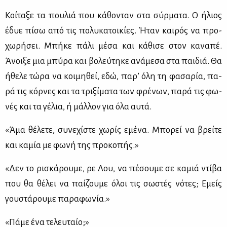
Κοί­τα­ξε τα που­λιά που κά­θο­νταν στα σύρ­μα­τα. Ο ήλιος
έδυε πί­σω από τις πο­λυ­κα­τοι­κί­ες. Ήταν και­ρός να προ­
χω­ρή­σει. Μπή­κε πά­λι μέ­σα και κά­θι­σε στον κα­να­πέ.
Άνοι­ξε μια μπύ­ρα και βο­λεύ­τη­κε ανά­με­σα στα παι­διά. Θα
ήθε­λε τώ­ρα να κοι­μη­θεί, εδώ, πα­ρ’ όλη τη φα­σα­ρία, πα­
ρά τις κόρ­νες και τα τρι­ξί­μα­τα των φρέ­νων, πα­ρά τις φω­
νές και τα γέ­λια, ή μάλ­λον για όλα αυ­τά.
«Άμα θέ­λε­τε, συ­νε­χί­στε χω­ρίς εμέ­να. Μπο­ρεί να βρεί­τε
και κα­μία με φω­νή της προ­κο­πής.»
«Δεν το ρι­σκά­ρου­με, ρε Λου, να πέ­σου­με σε κα­μιά ντί­βα
που θα θέ­λει να παί­ζου­με όλοι τις σω­στές νό­τες; Εμείς
γου­στά­ρου­με πα­ρα­φω­νία.»
«Πά­με ένα τε­λευ­ταίο;»