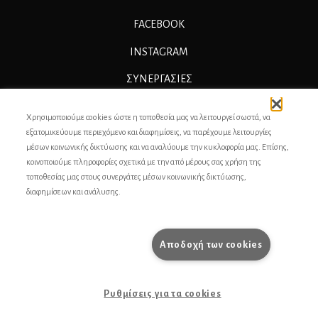
FACEBOOK
INSTAGRAM
ΣΥΝΕΡΓΑΣΊΕΣ
ΔΙΑΦΗΜΙΣΗ
Χρησιμοποιούμε cookies ώστε η τοποθεσία μας να λειτουργεί σωστά, να
ΕΠΙΚΟΙΝΩΝΙΑ
εξατομικεύουμε περιεχόμενο και διαφημίσεις, να παρέχουμε λειτουργίες
μέσων κοινωνικής δικτύωσης και να αναλύουμε την κυκλοφορία μας. Επίσης,
ΣΥΝΤΕΛΕΣΤΕΣ
κοινοποιούμε πληροφορίες σχετικά με την από μέρους σας χρήση της
τοποθεσίας μας στους συνεργάτες μέσων κοινωνικής δικτύωσης,
ΤΑΥΤΟΤΗΤΑ
διαφημίσεων και ανάλυσης.
ΠΡΟΣΩΠΙΚΆ ΔΕΔΟΜΈΝΑ
ΟΡΟΙ ΧΡΗΣΗΣ
Αποδοχή των cookies
pencilcase.gr
Ρυθμίσεις για τα cookies