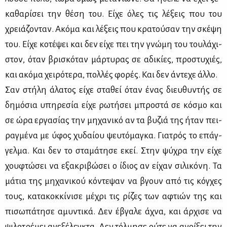
κα­θα­ρί­σει την θέ­ση του. Εί­χε όλες τις λέ­ξεις που του
χρειά­ζο­νταν. Ακό­μα και λέ­ξεις που κρα­τού­σαν την σκέ­ψη
του. Εί­χε κο­τέ­ψει και δεν εί­χε πει την γνώ­μη του του­λά­χι­
στον, όταν βρι­σκό­ταν μάρ­τυ­ρας σε αδι­κί­ες, προ­στυ­χιές,
και ακό­μα χει­ρό­τε­ρα, πολ­λές φο­ρές. Και δεν άντε­χε άλ­λο.
Σαν στή­λη άλα­τος εί­χε στα­θεί όταν ένας διευ­θυ­ντής σε
δη­μό­σια υπη­ρε­σία εί­χε ρω­τή­σει μπρο­στά σε κό­σμο και
σε ώρα ερ­γα­σί­ας την μη­χα­νι­κό αν τα βυ­ζιά της ήταν πει­
ραγ­μέ­να με ύφος χυ­δαί­ου ψευ­τό­μα­γκα. Για­τρός το επάγ­
γελ­μα. Και δεν το στα­μά­τη­σε εκεί. Στην ψύ­χρα την εί­χε
χου­φτώ­σει να εξα­κρι­βώ­σει ο ίδιος αν εί­χαν σι­λι­κό­νη. Τα
μά­τια της μη­χα­νι­κού κό­ντε­ψαν να βγουν από τις κόγ­χες
τους, κα­τα­κοκ­κί­νι­σε μέ­χρι τις ρί­ζες των αφτιών της και
πι­σω­πά­τη­σε αμυ­ντι­κά. Δεν έβγα­λε άχνα, και άρ­χι­σε να
ψι­λο­τρέ­μει ανε­ξέ­λεγ­κτα. Δεν τόλ­μη­σε ού­τε να ανοί­ξει την