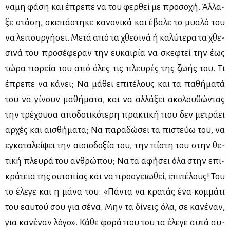
να­μη φά­ση και έπρε­πε να του φερ­θεί με προ­σο­χή. Άλ­λα­
ξε στά­ση, σκε­πά­στη­κε κα­νο­νι­κά και έβα­λε το μυα­λό του
να λει­τουρ­γή­σει. Με­τά από τα χθε­σι­νά ή κα­λύ­τε­ρα τα χθε­
σι­νά του προ­σέ­φε­ραν την ευ­και­ρία να σκε­φτεί την έως
τώ­ρα πο­ρεία του από όλες τις πλευ­ρές της ζω­ής του. Τι
έπρε­πε να κά­νει; Να μά­θει επι­τέ­λους και τα πα­θή­μα­τά
του να γί­νουν μα­θή­μα­τα, και να αλ­λά­ξει ακο­λου­θώ­ντας
την τρέ­χου­σα απο­δο­τι­κό­τε­ρη πρα­κτι­κή που δεν με­τρά­ει
αρ­χές και αι­σθή­μα­τα; Να πα­ρα­δώ­σει τα πι­στεύω του, να
εγκα­τα­λεί­ψει την αι­σιο­δο­ξία του, την πί­στη του στην θε­
τι­κή πλευ­ρά του αν­θρώ­που; Να τα αφή­σει όλα στην επι­
κρά­τεια της ου­το­πί­ας και να προ­σγειω­θεί, επι­τέ­λους! Του
το έλε­γε και η μά­να του: «Πά­ντα να κρα­τάς ένα κομ­μά­τι
του εαυ­τού σου για σέ­να. Μην τα δί­νεις όλα, σε κα­νέ­ναν,
για κα­νέ­ναν λό­γο». Κά­θε φο­ρά που του τα έλε­γε αυ­τά αυ­