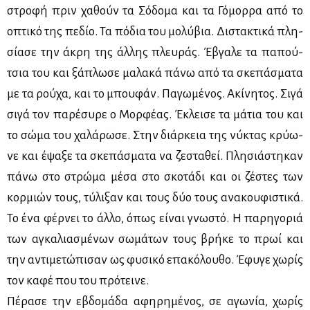
στρο­φή πριν χα­θούν τα Σό­δο­μα και τα Γό­μορ­ρα από το
οπτι­κό της πε­δίο. Τα πό­δια του μο­λύ­βια. Δι­στα­κτι­κά πλη­
σί­α­σε την άκρη της άλ­λης πλευ­ράς. Έβγα­λε τα πα­πού­
τσια του και ξά­πλω­σε μα­λα­κά πά­νω από τα σκε­πά­σμα­τα
με τα ρού­χα, και το μπου­φάν. Πα­γω­μέ­νος. Ακί­νη­τος. Σι­γά
σι­γά τον πα­ρέ­συ­ρε ο Μορ­φέ­ας. Έκλει­σε τα μά­τια του και
το σώ­μα του χα­λά­ρω­σε. Στην διάρ­κεια της νύ­κτας κρύ­ω­
νε και έψα­ξε τα σκε­πά­σμα­τα να ζε­στα­θεί. Πλη­σιά­στη­καν
πά­νω στο στρώ­μα μέ­σα στο σκο­τά­δι και οι ζέ­στες των
κορ­μιών τους, τύ­λι­ξαν και τους δύο τους ανα­κου­φι­στι­κά.
Το ένα φέρ­νει το άλ­λο, όπως εί­ναι γνω­στό. Η πα­ρη­γο­ριά
των αγκα­λια­σμέ­νων σω­μά­των τους βρή­κε το πρωί και
την αντι­με­τώ­πι­σαν ως φυ­σι­κό επα­κό­λου­θο. Έφυ­γε χω­ρίς
τον κα­φέ που του πρό­τει­νε.
Πέ­ρα­σε την εβδο­μά­δα αφη­ρη­μέ­νος, σε αγω­νία, χω­ρίς