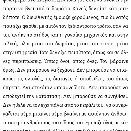
πόρ­τα να βγει από το δω­μά­τιο. Κα­νείς δεν εί­πε κά­τι, οτι­
δή­πο­τε. Ο διευ­θυ­ντής έμοια­ζε χα­ρού­με­νος, πιο δυ­να­τός
που εί­χε φερ­θεί με αυ­τόν τον ξε­διά­ντρο­πο τρό­πο, σαν να
του ανή­κε το στή­θος και η γυ­ναί­κα μη­χα­νι­κός και στην
τε­λι­κή, όλοι μέ­σα στο δω­μά­τιο, μέ­σα στο κτί­ριο, μέ­σα
στην υπη­ρε­σία. Τό­τε δεν εί­χε πει τί­πο­τα, όπως και σε άλ­
λες πε­ρι­πτώ­σεις. Όπως όλοι, όπως όλες. Τον βά­ραι­νε
όμως. Δεν μπο­ρού­σε να ξε­χά­σει. Δεν μπο­ρού­σε να υπα­
κού­ει τις εντο­λές, τις δια­τα­γές ή υπο­δεί­ξεις του όπως
έπρε­πε. Αντι­στε­κό­ταν υπο­συ­νεί­δη­τα. Δεν μπο­ρού­σε να
απο­δε­χτεί την κα­τά­στα­ση. Δεν μπο­ρού­σε να συ­νη­θί­σει.
Δεν ήθε­λε να τον έχει πά­νω από το κε­φά­λι του, να συ­νερ­
γά­ζε­ται μέ­ρα μπαί­νει μέ­ρα βγαί­νει με αυ­τόν τον άν­θρω­
πο και με αν­θρώ­πους του εί­δους του. Έμοια­ζε όλοι, με κά­