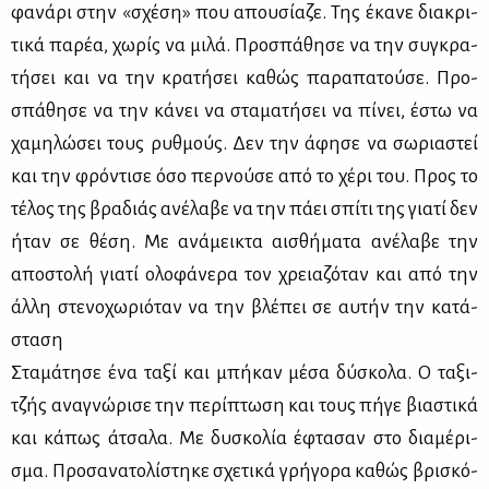
φα­νά­ρι στην «σχέ­ση» που απου­σί­α­ζε. Της έκα­νε δια­κρι­
τι­κά πα­ρέα, χω­ρίς να μι­λά. Προ­σπά­θη­σε να την συ­γκρα­
τή­σει και να την κρα­τή­σει κα­θώς πα­ρα­πα­τού­σε. Προ­
σπά­θη­σε να την κά­νει να στα­μα­τή­σει να πί­νει, έστω να
χα­μη­λώ­σει τους ρυθ­μούς. Δεν την άφη­σε να σω­ρια­στεί
και την φρό­ντι­σε όσο περ­νού­σε από το χέ­ρι του. Προς το
τέ­λος της βρα­διάς ανέ­λα­βε να την πά­ει σπί­τι της για­τί δεν
ήταν σε θέ­ση. Με ανά­μει­κτα αι­σθή­μα­τα ανέ­λα­βε την
απο­στο­λή για­τί ολο­φά­νε­ρα τον χρεια­ζό­ταν και από την
άλ­λη στε­νο­χω­ριό­ταν να την βλέ­πει σε αυ­τήν την κα­τά­
στα­ση
Στα­μά­τη­σε ένα τα­ξί και μπή­καν μέ­σα δύ­σκο­λα. Ο τα­ξι­
τζής ανα­γνώ­ρι­σε την πε­ρί­πτω­ση και τους πή­γε βια­στι­κά
και κά­πως άτσα­λα. Με δυ­σκο­λία έφτα­σαν στο δια­μέ­ρι­
σμα. Προ­σα­να­το­λί­στη­κε σχε­τι­κά γρή­γο­ρα κα­θώς βρι­σκό­