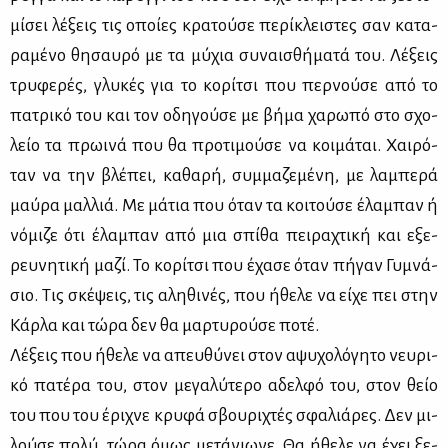
μί­σει λέ­ξεις τις οποί­ες κρα­τού­σε πε­ρί­κλει­στες σαν κα­τα­
ρα­μέ­νο θη­σαυ­ρό με τα μύ­χια συ­ναι­σθή­μα­τά του. Λέ­ξεις
τρυ­φε­ρές, γλυ­κές για το κο­ρί­τσι που περ­νού­σε από το
πα­τρι­κό του και τον οδη­γού­σε με βή­μα χα­ρω­πό στο σχο­
λείο τα πρω­ι­νά που θα προ­τι­μού­σε να κοι­μά­ται. Χαι­ρό­
ταν να την βλέ­πει, κα­θα­ρή, συμ­μα­ζε­μέ­νη, με λα­μπε­ρά
μαύ­ρα μαλ­λιά. Με μά­τια που όταν τα κοι­τού­σε έλα­μπαν ή
νό­μι­ζε ότι έλα­μπαν από μια σπί­θα πει­ρα­χτι­κή και εξε­
ρευ­νη­τι­κή μα­ζί. Το κο­ρί­τσι που έχα­σε όταν πή­γαν Γυ­μνά­
σιο. Τις σκέ­ψεις, τις αλη­θι­νές, που ήθε­λε να εί­χε πει στην
Κάρ­λα και τώ­ρα δεν θα μαρ­τυ­ρού­σε πο­τέ.
Λέ­ξεις που ήθε­λε να απευ­θύ­νει στον αψυ­χο­λό­γη­το νευ­ρι­
κό πα­τέ­ρα του, στον με­γα­λύ­τε­ρο αδελ­φό του, στον θείο
του που του έρι­χνε κρυ­φά σβου­ρι­χτές σφα­λιά­ρες. Δεν μι­
λού­σε πο­λύ, τώ­ρα όμως με­τά­νιω­νε. Θα ήθε­λε να έχει ξε­