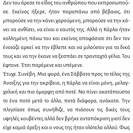
Δεν του άρε­σε το εί­δος του αν­θρώ­που που εκ­προ­σω­πού­
σε. Εκεί­νος ήξε­ρε, ήταν πα­ρα­πά­νω από βέ­βαιος, ότι
μπο­ρού­σε να την κά­νει χα­ρού­με­νη, μπο­ρού­σε να την κά­
νει να αν­θί­σει, να εί­ναι ο εαυ­τός της. Αλ­λά η Κάρ­λα ήταν
κολ­λη­μέ­νη πά­νω του και εκεί­νος απο­φά­σι­σε ότι δεν τον
ένοια­ζε αρ­κεί να την έβλε­πε και να μι­λού­σαν για τα δι­κά
τους και να την έκα­νε να ξε­σπά­ει σε τρα­ντα­χτά γέ­λια. Του
έφτα­νε. Έτσι πα­ρέ­με­νε και υπέ­με­νε.
Έτυ­χε. Συ­νέ­βη. Μια φο­ρά, ένα Σάβ­βα­το προς το τέ­λος της
Άνοι­ξης για την ακρί­βεια, η Κάρ­λα να εί­ναι μό­νη, με­λαγ­
χο­λι­κή και πιο όμορ­φη από πο­τέ. Να πί­νει ακα­τά­παυ­στα
το ένα πο­τό με­τά το άλ­λο, πο­τά διά­φο­ρα, ανά­κα­τα. Την
πλη­σί­α­σε όπως συ­νή­θι­ζε, να πιά­σουν τις δι­κές τους
υψη­λές κου­βέ­ντες αλ­λά δεν βρή­κε αντα­πό­κρι­ση για­τί δεν
εί­χε κα­μιά όρε­ξη και ο νους της ήταν ολό­τε­λα αλ­λού. Φως