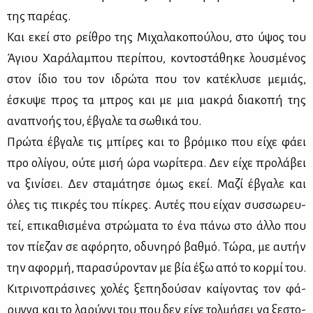
της πα­ρέ­ας.
Και εκεί στο ρεί­θρο της Μι­χα­λα­κο­πού­λου, στο ύψος του
Άγιου Χα­ρά­λα­μπου πε­ρί­που, κο­ντο­στά­θη­κε λου­σμέ­νος
στον ίδιο του τον ιδρώ­τα που τον κα­τέ­κλυ­σε με­μιάς,
έσκυ­ψε προς τα μπρος και με μια μα­κρά δια­κο­πή της
ανα­πνο­ής του, έβγα­λε τα σω­θι­κά του.
Πρώ­τα έβγα­λε τις μπί­ρες και το βρό­μι­κο που εί­χε φά­ει
προ ολί­γου, ού­τε μι­σή ώρα νω­ρί­τε­ρα. Δεν εί­χε προ­λά­βει
να ξι­νί­σει. Δεν στα­μά­τη­σε όμως εκεί. Μα­ζί έβγα­λε και
όλες τις πι­κρές του πί­κρες. Αυ­τές που εί­χαν συσ­σω­ρευ­
τεί, επι­κα­θι­σμέ­να στρώ­μα­τα το ένα πά­νω στο άλ­λο που
τον πί­ε­ζαν σε αφό­ρη­το, οδυ­νη­ρό βαθ­μό. Τώ­ρα, με αυ­τήν
την αφορ­μή, πα­ρα­σύ­ρο­νταν με βία έξω από το κορ­μί του.
Κι­τρι­νο­πρά­σι­νες χο­λές ξε­πη­δού­σαν καί­γο­ντας τον φά­
ρυγ­γα και το λα­ρύγ­γι του που δεν εί­χε τολ­μή­σει να ξε­στο­