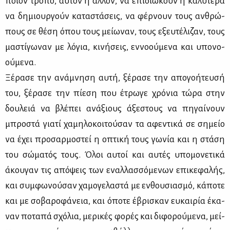
ποιον τρό­πο, αυ­τόν ή άλ­λον, να επι­διώ­κουν ή κα­λύ­τε­ρα
να δη­μιουρ­γούν κα­τα­στά­σεις, να φέρ­νουν τους αν­θρώ­
πους σε θέ­ση όπου τους μεί­ω­ναν, τους εξευ­τέ­λι­ζαν, τους
μα­στί­γω­ναν με λό­για, κι­νή­σεις, εν­νο­ού­με­να και υπο­νο­
ού­με­να.
Ξέ­ρα­σε την ανά­μνη­ση αυ­τή, ξέ­ρα­σε την απο­γο­ή­τευ­σή
του, ξέ­ρα­σε την πί­ε­ση που έτρω­γε χρό­νια τώ­ρα στην
δου­λειά να βλέ­πει ανά­ξιους άξε­στους να πη­γαί­νουν
μπρο­στά για­τί χα­μη­λο­κοι­τού­σαν τα αφε­ντι­κά σε ση­μείο
να έχει προ­σαρ­μο­στεί η οπτι­κή τους γω­νία και η στά­ση
του σώ­μα­τός τους. Όλοι αυ­τοί και αυ­τές υπο­μο­νε­τι­κά
άκου­γαν τις από­ψεις των εναλ­λασ­σό­με­νων επι­κε­φα­λής,
και συμ­φω­νού­σαν χα­μο­γε­λα­στά με εν­θου­σια­σμό, κά­πο­τε
και με σο­βα­ρο­φά­νεια, και όπο­τε έβρι­σκαν ευ­και­ρία έκα­
ναν πο­τα­πά σχό­λια, με­ρι­κές φο­ρές και δι­φο­ρού­με­να, μεί­