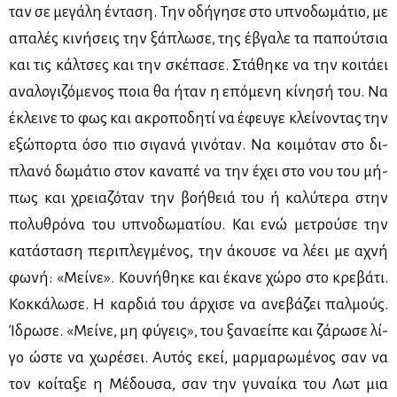
ταν σε με­γά­λη έντα­ση. Την οδή­γη­σε στο υπνο­δω­μά­τιο, με
απα­λές κι­νή­σεις την ξά­πλω­σε, της έβγα­λε τα πα­πού­τσια
και τις κάλ­τσες και την σκέ­πα­σε. Στά­θη­κε να την κοι­τά­ει
ανα­λο­γι­ζό­με­νος ποια θα ήταν η επό­με­νη κί­νη­σή του. Να
έκλει­νε το φως και ακρο­πο­δη­τί να έφευ­γε κλεί­νο­ντας την
εξώ­πορ­τα όσο πιο σι­γα­νά γι­νό­ταν. Να κοι­μό­ταν στο δι­
πλα­νό δω­μά­τιο στον κα­να­πέ να την έχει στο νου του μή­
πως και χρεια­ζό­ταν την βο­ή­θειά του ή κα­λύ­τε­ρα στην
πο­λυ­θρό­να του υπνο­δω­μα­τί­ου. Και ενώ με­τρού­σε την
κα­τά­στα­ση πε­ρι­πλεγ­μέ­νος, την άκου­σε να λέ­ει με αχνή
φω­νή: «Μεί­νε». Κου­νή­θη­κε και έκα­νε χώ­ρο στο κρε­βά­τι.
Κοκ­κά­λω­σε. Η καρ­διά του άρ­χι­σε να ανε­βά­ζει παλ­μούς.
Ίδρω­σε. «Μεί­νε, μη φύ­γεις», του ξα­να­εί­πε και ζά­ρω­σε λί­
γο ώστε να χω­ρέ­σει. Αυ­τός εκεί, μαρ­μα­ρω­μέ­νος σαν να
τον κοί­τα­ξε η Μέ­δου­σα, σαν την γυ­ναί­κα του Λωτ μια