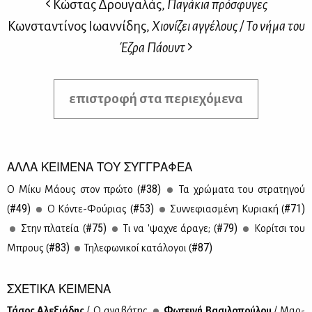
Κώστας Δρουγαλάς,
Παγάκια πρόσφυγες
Κωνσταντίνος Ιωαννίδης,
Χιονίζει αγγέλους / Το νήμα του
Έζρα Πάουντ
επιστροφή στα περιεχόμενα
ΑΛΛΑ ΚΕΙΜΕΝΑ ΤΟΥ ΣΥΓΓΡΑΦΕΑ
#38)
Ο Μί­κυ Μά­ους στον πρώ­το (
Τα χρώ­μα­τα του στρα­τη­γού
#49)
#53)
#71)
(
Ο Κό­ντε-Φού­ριας (
Συν­νε­φια­σμέ­νη Κυ­ρια­κή (
#75)
#79)
Στην πλα­τεία (
Τι να 'ψα­χνε άρα­γε; (
Κο­ρί­τσι του
#83)
#87)
Μπρους (
Τη­λε­φω­νι­κοί κα­τά­λο­γοι (
ΣΧΕΤΙΚΑ ΚΕΙΜΕΝΑ
Τά­σος Αλε­ξιά­δης
/ Ο ανα­βά­της
Φω­τει­νή Βα­σι­λο­πού­λου
/ Μαρ­