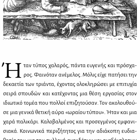
Ή
ταν τύ­πος χα­λα­ρός, πά­ντα ευ­γε­νής και πρό­σχα­
ρος. Φαι­νό­ταν ανέ­με­λος. Μό­λις εί­χε πα­τή­σει την
δε­κα­ε­τία των τριά­ντα, έχο­ντας ολο­κλη­ρώ­σει με επι­τυ­χία
σει­ρά σπου­δών και κα­τέ­χο­ντας μια θέ­ση ερ­γα­σί­ας στον
ιδιω­τι­κό το­μέα που πολ­λοί επι­ζη­τού­σαν. Τον ακο­λου­θού­
σε μια γε­νι­κά θε­τι­κή αύ­ρα «ωραί­ου τύ­που». Ήταν και μια
χα­ρά πα­λι­κά­ρι. Κα­λο­βαλ­μέ­νος και προ­σεγ­μέ­νος εμ­φα­νι­
σια­κά. Κοι­νω­νι­κά πε­ρι­ζή­τη­τος για την αδιά­κο­πη ευ­δια­