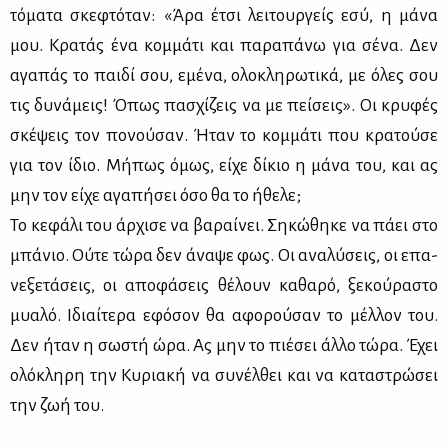
τό­μα­τα σκε­φτό­ταν: «Άρα έτσι λει­τουρ­γείς εσύ, η μά­να
μου. Κρα­τάς ένα κομ­μά­τι και πα­ρα­πά­νω για σέ­να. Δεν
αγα­πάς το παι­δί σου, εμέ­να, ολο­κλη­ρω­τι­κά, με όλες σου
τις δυ­νά­μεις! Όπως πα­σχί­ζεις να με πεί­σεις». Οι κρυ­φές
σκέ­ψεις τον πο­νού­σαν. Ήταν το κομ­μά­τι που κρα­τού­σε
για τον ίδιο. Μή­πως όμως, εί­χε δί­κιο η μά­να του, και ας
μην τον εί­χε αγα­πή­σει όσο θα το ήθε­λε;
Το κε­φά­λι του άρ­χι­σε να βα­ραί­νει. Ση­κώ­θη­κε να πά­ει στο
μπά­νιο. Ού­τε τώ­ρα δεν άνα­ψε φως. Οι ανα­λύ­σεις, οι επα­
νε­ξε­τά­σεις, οι απο­φά­σεις θέ­λουν κα­θα­ρό, ξε­κού­ρα­στο
μυα­λό. Ιδιαί­τε­ρα εφό­σον θα αφο­ρού­σαν το μέλ­λον του.
Δεν ήταν η σω­στή ώρα. Ας μην το πιέ­σει άλ­λο τώ­ρα. Έχει
ολό­κλη­ρη την Κυ­ρια­κή να συ­νέλ­θει και να κα­τα­στρώ­σει
την ζωή του.