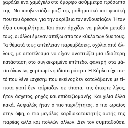
χα­ρά­ζει ένα χα­μό­γε­λο στο όμορ­φο ασύμ­με­τρο πρό­σω­πό
της. Να κου­βε­ντιά­ζει μα­ζί της μα­θη­μα­τι­κά και φυ­σι­κή
που του άρε­σαν, για την ακρί­βεια τον εν­θου­σί­α­ζαν. Ήταν
άξια συ­νο­μι­λή­τρια. Και όταν άρ­χι­ζαν να μι­λούν με­τα­ξύ
τους, οι άλ­λοι έμε­ναν απέ­ξω από τον κύ­κλο των δυο τους.
Τα θέ­μα­τά τους απέ­κλειαν πα­ρεμ­βά­σεις, σχό­λια από άλ­
λους, με απο­τέ­λε­σμα να εί­χαν ανα­πτύ­ξει μια ιδιαί­τε­ρη
κα­τά­στα­ση στο συ­γκε­κρι­μέ­νο επί­πε­δο, φα­νε­ρή στα μά­
τια όλων ως χα­ρι­τω­μέ­νη ιδιαι­τε­ρό­τη­τα. Η Κάρ­λα εί­χε αυ­
τό που λέ­νε «σχέ­ση» που εκεί­νος δεν κα­τα­λά­βαι­νε με τί­
πο­τα για­τί δεν ταί­ρια­ζαν σε τί­πο­τα, της έπε­φτε λί­γος,
ήταν άσχε­τος, ρη­χός και επι­δει­ξιο­μα­νής. Και χί­λια άλ­λα
κα­κά. Ασφα­λώς ήταν ο πιο πε­ρι­ζή­τη­τος, ο πιο ωραί­ος
στην όψη, ο πιο με­γά­λος καρ­διο­κα­τα­κτη­τής αυ­τής της
πα­ρέ­ας αλ­λά και πολ­λών άλ­λων. Δεν τον συ­μπα­θού­σε.