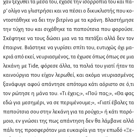
χαν ξε­χυ­θεί τα μέ­σα του, έχα­σε την ισορ­ρο­πία του και πα­
ρ’ ολί­γο να γλι­στρή­σει και να πέ­σει ο δι­κυ­κλι­στής που κο­
ντο­στά­θη­κε να δει την βι­τρί­να με τα κρά­νη. Βλα­στή­μη­σε
την τύ­χη του και σι­χά­θη­κε τα πα­πού­τσια που φο­ρού­σε.
Σκέ­φτη­κε να τους δώ­σει μια να τα πε­τά­ξει αλ­λά δεν τον
έπαιρ­νε. Βιά­στη­κε να γυ­ρί­σει σπί­τι του, ευ­τυ­χώς όχι μα­
κριά από εκεί, νευ­ρια­σμέ­νος, τα έχω­σε όπως όπως σε μια
λε­κά­νη με Tide, φό­ρε­σε άλ­λα, τα πα­λιά του για­τί ήταν τα
και­νούρ­για που εί­χαν λε­ρω­θεί, και ακό­μα νευ­ρια­σμέ­νος
ξα­νά­φυ­γε αφού απά­ντη­σε από­το­μα κά­τι αό­ρι­στο σε ό,τι
τον ρώ­τη­σε η μά­να του. «Τι έχεις;», «Πού πας;», «Θα φας
εδώ για με­ση­μέ­ρι, να σε πε­ρι­μέ­νου­με;», «Για­τί έβα­λες τα
πα­πού­τσια σου στην λε­κά­νη για τα ρού­χα;» ή κά­τι πα­ρό­
μοιο, εν γνώ­σει της πως απά­ντη­ση δεν θα λάμ­βα­νε αλ­λά
πά­λι της προ­σφε­ρό­ταν μια ευ­και­ρία για την επω­δό «Ξε­