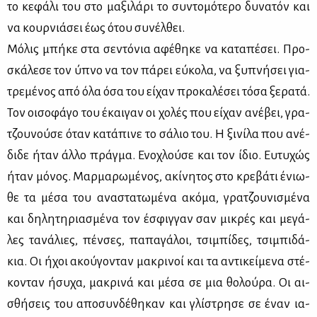
το κε­φά­λι του στο μα­ξι­λά­ρι το συ­ντο­μό­τε­ρο δυ­να­τόν και
να κουρ­νιά­σει έως ότου συ­νέλ­θει.
Μό­λις μπή­κε στα σε­ντό­νια αφέ­θη­κε να κα­τα­πέ­σει. Προ­
σκά­λε­σε τον ύπνο να τον πά­ρει εύ­κο­λα, να ξυ­πνή­σει για­
τρε­μέ­νος από όλα όσα του εί­χαν προ­κα­λέ­σει τό­σα ξε­ρα­τά.
Τον οι­σο­φά­γο του έκαι­γαν οι χο­λές που εί­χαν ανέ­βει, γρα­
τζου­νού­σε όταν κα­τά­πι­νε το σά­λιο του. Η ξι­νί­λα που ανέ­
δι­δε ήταν άλ­λο πράγ­μα. Ενο­χλού­σε και τον ίδιο. Ευ­τυ­χώς
ήταν μό­νος. Μαρ­μα­ρω­μέ­νος, ακί­νη­τος στο κρε­βά­τι ένιω­
θε τα μέ­σα του ανα­στα­τω­μέ­να ακό­μα, γρα­τζου­νι­σμέ­να
και δη­λη­τη­ρια­σμέ­να τον έσφιγ­γαν σαν μι­κρές και με­γά­
λες τα­νά­λιες, πέν­σες, πα­πα­γά­λοι, τσι­μπί­δες, τσι­μπι­δά­
κια. Οι ήχοι ακού­γο­νταν μα­κρι­νοί και τα αντι­κεί­με­να στέ­
κο­νταν ήσυ­χα, μα­κρι­νά και μέ­σα σε μια θο­λού­ρα. Οι αι­
σθή­σεις του απο­συν­δέ­θη­καν και γλί­στρη­σε σε έναν ια­