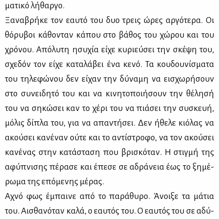
μα­τι­κό λή­θαρ­γο.
Ξα­να­βρή­κε τον εαυ­τό του δυο τρεις ώρες αρ­γό­τε­ρα. Οι
θό­ρυ­βοι κά­θο­νταν κά­που στο βά­θος του χώ­ρου και του
χρό­νου. Από­λυ­τη ησυ­χία εί­χε κυ­ριεύ­σει την σκέ­ψη του,
σχε­δόν τον εί­χε κα­τα­λά­βει ένα κε­νό. Τα κου­δου­νί­σμα­τα
του τη­λε­φώ­νου δεν εί­χαν την δύ­να­μη να ει­σχω­ρή­σουν
στο συ­νει­δη­τό του και να κι­νη­το­ποι­ή­σουν την θέ­λη­σή
του να ση­κώ­σει καν το χέ­ρι του να πιά­σει την συ­σκευή,
μό­λις δί­πλα του, για να απα­ντή­σει. Δεν ήθε­λε κιό­λας να
ακού­σει κα­νέ­ναν ού­τε και το αντί­στρο­φο, να τον ακού­σει
κα­νέ­νας στην κα­τά­στα­ση που βρι­σκό­ταν. Η στιγ­μή της
αφύ­πνι­σης πέ­ρα­σε και έπε­σε σε αδρά­νεια έως το ξη­μέ­
ρω­μα της επό­με­νης μέ­ρας.
Αχνό φως έμπαι­νε από το πα­ρά­θυ­ρο. Άνοι­ξε τα μά­τια
του. Αι­σθα­νό­ταν κα­λά, ο εαυ­τός του. Ο εαυ­τός του σε αδύ­