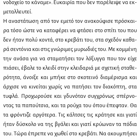
νο­δο­χείο το κά­να­με». Ευ­και­ρία που δεν πα­ρέ­λει­ψε να εκ­
με­ταλ­λευ­τεί.
Η ανα­στά­τω­ση από τον εμε­τό τον ανα­κού­φι­σε πρό­σκαι­
ρα τό­σο ώστε να κα­τα­φέ­ρει να φτά­σει στο σπί­τι του που
δεν ήταν πο­λύ κο­ντά, στο κρε­βά­τι του, στα σχε­δόν κα­θα­
ρά σε­ντό­νια και στις γνώ­ρι­μες μυ­ρω­διές του. Με κομ­μέ­νη
την ανά­σα για να στα­μα­τή­σει τον λό­ξυγ­γα που τον εί­χε
πιά­σει, έβα­λε το κλει­δί στην κλει­δα­ριά με σχε­τι­κή στα­θε­
ρό­τη­τα, άνοι­ξε και μπή­κε στο σκο­τει­νό δια­μέ­ρι­σμα και
άρ­χι­σε να κι­νεί­ται χω­ρίς να πα­τή­σει τον δια­κό­πτη, στα
τυ­φλά. Προ­χω­ρού­σε και γδυ­νό­ταν συγ­χρό­νως σπέρ­νο­
ντας τα πα­πού­τσια, και τα ρού­χα του όπου έπε­φταν. Θα
τα φρό­ντι­ζε αρ­γό­τε­ρα. Τις κάλ­τσες τις κρά­τη­σε και για­τί
ήταν δύ­σκο­λο να της βγά­λει και για­τί κρύ­ω­ναν τα πό­δια
του. Τώ­ρα έπρε­πε να χω­θεί στο κρε­βά­τι. Να ακου­μπή­σει