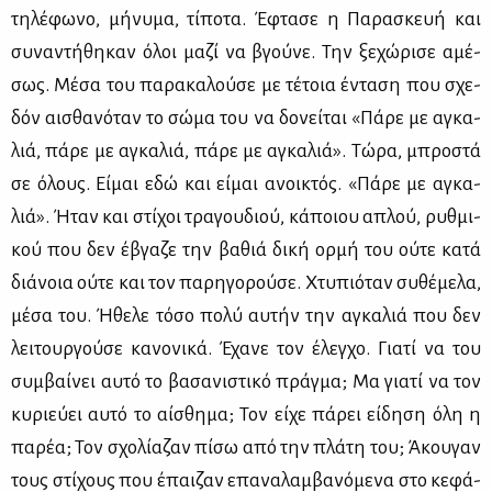
τη­λέ­φω­νο, μή­νυ­μα, τί­πο­τα. Έφτα­σε η Πα­ρα­σκευή και
συ­να­ντή­θη­καν όλοι μα­ζί να βγού­νε. Την ξε­χώ­ρι­σε αμέ­
σως. Μέ­σα του πα­ρα­κα­λού­σε με τέ­τοια έντα­ση που σχε­
δόν αι­σθα­νό­ταν το σώ­μα του να δο­νεί­ται «Πά­ρε με αγκα­
λιά, πά­ρε με αγκα­λιά, πά­ρε με αγκα­λιά». Τώ­ρα, μπρο­στά
σε όλους. Εί­μαι εδώ και εί­μαι ανοι­κτός. «Πά­ρε με αγκα­
λιά». Ήταν και στί­χοι τρα­γου­διού, κά­ποιου απλού, ρυθ­μι­
κού που δεν έβγα­ζε την βα­θιά δι­κή ορ­μή του ού­τε κα­τά
διά­νοια ού­τε και τον πα­ρη­γο­ρού­σε. Χτυ­πιό­ταν συ­θέ­με­λα,
μέ­σα του. Ήθε­λε τό­σο πο­λύ αυ­τήν την αγκα­λιά που δεν
λει­τουρ­γού­σε κα­νο­νι­κά. Έχα­νε τον έλεγ­χο. Για­τί να του
συμ­βαί­νει αυ­τό το βα­σα­νι­στι­κό πράγ­μα; Μα για­τί να τον
κυ­ριεύ­ει αυ­τό το αί­σθη­μα; Τον εί­χε πά­ρει εί­δη­ση όλη η
πα­ρέα; Τον σχο­λί­α­ζαν πί­σω από την πλά­τη του; Άκου­γαν
τους στί­χους που έπαι­ζαν επα­να­λαμ­βα­νό­με­να στο κε­φά­