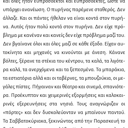
και όλες ήταν ευ­πρόσ­δε­κτοι και ευ­πρόσ­δε­κτες, ώστε να
υπάρ­χει ανα­νέ­ω­ση. Ο πυ­ρή­νας πα­ρέ­με­νε στα­θε­ρός. Δεν
άλ­λα­ζε. Και οι πά­ντες ήθε­λαν να εί­ναι κο­ντά στον πυ­ρή­
να. Αυ­τός ήταν πο­λύ κο­ντά στον πυ­ρή­να. Δεν εί­χε πρό­
βλη­μα με κα­νέ­ναν και κα­νείς δεν εί­χε πρό­βλη­μα μα­ζί του.
Δεν βγαί­να­νε όλοι και όλες μα­ζί σε κά­θε έξο­δο. Εί­χαν αυ­
το­κί­νη­τα και μη­χα­νές να κι­νού­νται με άνε­ση. Κά­να­νε
βόλ­τες, ξέ­ρα­νε τα στέ­κια του κέ­ντρου, τα κα­λά, τα λι­γό­τε­
ρα κα­λά, τα ανερ­χό­με­να και τα ξε­πε­σμέ­να. Τα μπα­ρά­κια,
τα εστια­τό­ρια αλ­λά και οι τα­βέρ­νες, τα μπου­ζού­κια, οι με­
γά­λες πί­στες. Πή­γαι­ναν και θέ­α­τρο και σι­νε­μά, σπα­νιό­τε­
ρα. Προ­έ­κυ­πταν και χει­με­ρι­νές εξορ­μή­σεις και κα­λο­και­
ρι­νές εξε­ρευ­νή­σεις στα νη­σιά. Τους ανα­γνώ­ρι­ζαν οι
«πόρ­τες» και δεν δυ­σκο­λεύ­ο­νταν να μπαί­νουν πα­ντού.
Τα Σαβ­βα­το­κύ­ρια­κα, ξε­κι­νώ­ντας από την Πα­ρα­σκευή το