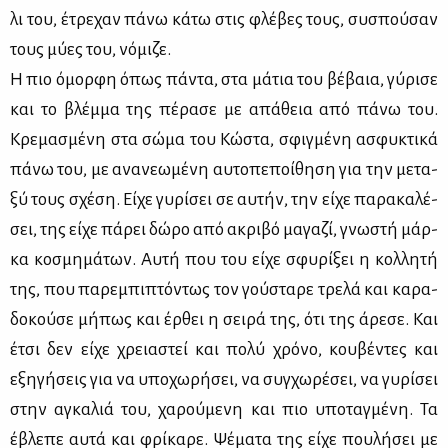
λι του, έτρε­χαν πά­νω κά­τω στις φλέ­βες τους, συ­σπού­σαν
τους μύ­ες του, νό­μι­ζε.
Η πιο όμορ­φη όπως πά­ντα, στα μά­τια του βέ­βαια, γύ­ρι­σε
και το βλέμ­μα της πέ­ρα­σε με απά­θεια από πά­νω του.
Κρε­μα­σμέ­νη στα σώ­μα του Κώ­στα, σφιγ­μέ­νη ασφυ­κτι­κά
πά­νω του, με ανα­νε­ω­μέ­νη αυ­το­πε­ποί­θη­ση για την με­τα­
ξύ τους σχέ­ση. Εί­χε γυ­ρί­σει σε αυ­τήν, την εί­χε πα­ρα­κα­λέ­
σει, της εί­χε πά­ρει δώ­ρο από ακρι­βό μα­γα­ζί, γνω­στή μάρ­
κα κο­σμη­μά­των. Αυ­τή που του εί­χε σφυ­ρί­ξει η κολ­λη­τή
της, που πα­ρε­μπι­πτό­ντως τον γού­στα­ρε τρε­λά και κα­ρα­
δο­κού­σε μή­πως και έρ­θει η σει­ρά της, ότι της άρε­σε. Και
έτσι δεν εί­χε χρεια­στεί και πο­λύ χρό­νο, κου­βέ­ντες και
εξη­γή­σεις για να υπο­χω­ρή­σει, να συγ­χω­ρέ­σει, να γυ­ρί­σει
στην αγκα­λιά του, χα­ρού­με­νη και πιο υπο­ταγ­μέ­νη. Τα
έβλε­πε αυ­τά και φρί­κα­ρε. Ψέ­μα­τα της εί­χε που­λή­σει με