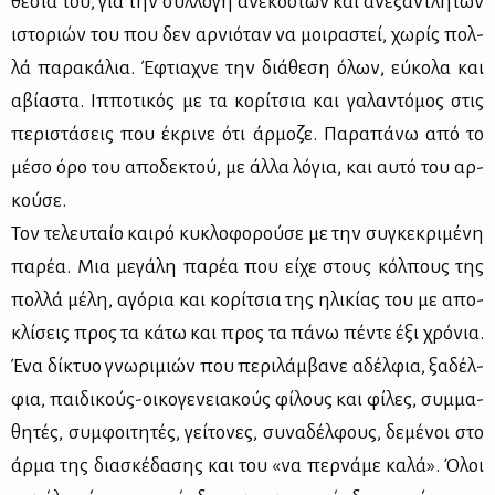
θε­σία του, για την συλ­λο­γή ανεκ­δό­των και ανε­ξά­ντλη­των
ιστο­ριών του που δεν αρ­νιό­ταν να μοι­ρα­στεί, χω­ρίς πολ­
λά πα­ρα­κά­λια. Έφτια­χνε την διά­θε­ση όλων, εύ­κο­λα και
αβί­α­στα. Ιπ­πο­τι­κός με τα κο­ρί­τσια και γα­λα­ντό­μος στις
πε­ρι­στά­σεις που έκρι­νε ότι άρ­μο­ζε. Πα­ρα­πά­νω από το
μέ­σο όρο του απο­δε­κτού, με άλ­λα λό­για, και αυ­τό του αρ­
κού­σε.
Τον τε­λευ­ταίο και­ρό κυ­κλο­φο­ρού­σε με την συ­γκε­κρι­μέ­νη
πα­ρέα. Μια με­γά­λη πα­ρέα που εί­χε στους κόλ­πους της
πολ­λά μέ­λη, αγό­ρια και κο­ρί­τσια της ηλι­κί­ας του με απο­
κλί­σεις προς τα κά­τω και προς τα πά­νω πέ­ντε έξι χρό­νια.
Ένα δί­κτυο γνω­ρι­μιών που πε­ρι­λάμ­βα­νε αδέλ­φια, ξα­δέλ­
φια, παι­δι­κούς-οι­κο­γε­νεια­κούς φί­λους και φί­λες, συμ­μα­
θη­τές, συμ­φοι­τη­τές, γεί­το­νες, συ­να­δέλ­φους, δε­μέ­νοι στο
άρ­μα της δια­σκέ­δα­σης και του «να περ­νά­με κα­λά». Όλοι