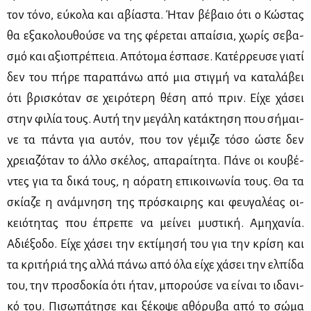
τον τό­νο, εύ­κο­λα και αβί­α­στα. Ήταν βέ­βαιο ότι ο Κώ­στας
θα εξα­κο­λου­θού­σε να της φέ­ρε­ται απαί­σια, χω­ρίς σε­βα­
σμό και αξιο­πρέ­πεια. Από­το­μα έσπα­σε. Κα­τέρ­ρευ­σε για­τί
δεν του πή­ρε πα­ρα­πά­νω από μια στιγ­μή να κα­τα­λά­βει
ότι βρι­σκό­ταν σε χει­ρό­τε­ρη θέ­ση από πριν. Εί­χε χά­σει
στην φι­λία τους. Αυ­τή την με­γά­λη κα­τά­κτη­ση που σή­μαι­
νε τα πά­ντα για αυ­τόν, που τον γέ­μι­ζε τό­σο ώστε δεν
χρεια­ζό­ταν το άλ­λο σκέ­λος, απα­ραί­τη­τα. Πά­νε οι κου­βέ­
ντες για τα δι­κά τους, η αό­ρα­τη επι­κοι­νω­νία τους. Θα τα
σκί­α­ζε η ανά­μνη­ση της πρό­σκαι­ρης και φευ­γα­λέ­ας οι­
κειό­τη­τας που έπρε­πε να μεί­νει μυ­στι­κή. Αμη­χα­νία.
Αδιέ­ξο­δο. Εί­χε χά­σει την εκτί­μη­σή του για την κρί­ση και
τα κρι­τή­ριά της αλ­λά πά­νω από όλα εί­χε χά­σει την ελ­πί­δα
του, την προσ­δο­κία ότι ήταν, μπο­ρού­σε να εί­ναι το ιδα­νι­
κό του. Πι­σω­πά­τη­σε και ξέ­κο­ψε αθό­ρυ­βα από το σώ­μα