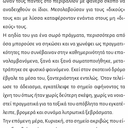
ω­ναν τους πά­ντες στο πε­ρι­βάλ­λον με φα­νε­ρό σκο­πό να
ανα­δει­χθούν οι ίδιοι. Με­σο­λα­βού­σαν για τους «δι­κούς»
τους και με λύσ­σα κα­τα­φέ­ρο­νταν ενά­ντια στους μη «δι­
κούς» τους.
Η αη­δία του για ένα σω­ρό πράγ­μα­τα, πε­ρισ­σό­τε­ρα από
όσα μπο­ρού­σε να ση­κώ­σει και να χω­νέ­ψει ως πραγ­μα­τι­
κό­τη­τες που συ­νέ­βαι­ναν στην κα­θη­με­ρι­νό­τη­τά του επα­
να­λαμ­βα­νό­με­να, ξα­νά και ξα­νά σω­μα­το­ποι­ή­θη­κε, με­τα­
τρά­πη­κε σε φυ­σι­κό φαι­νό­με­νο. Εκεί στον σκο­τει­νό δρό­μο
έβγα­λε τα μέ­σα του, ξα­ντε­ριά­στη­κε εντε­λώς. Όταν τε­λεί­
ω­σε το άδεια­σμα, εγκα­τέ­λει­ψε το ση­μείο αφή­νο­ντας τα
ίχνη του όπως ήταν χω­ρίς δεύ­τε­ρη σκέ­ψη, χω­ρίς να νοια­
στεί πραγ­μα­τι­κά για τα το­ξι­κά του από­βλη­τα που εγκα­τέ­
λει­πε, βρο­με­ρά και συ­νά­μα λυ­τρω­τι­κά ξε­βρά­σμα­τα.
Την επό­με­νη μέ­ρα, Κυ­ρια­κή, στο ση­μείο ακρι­βώς που εί­