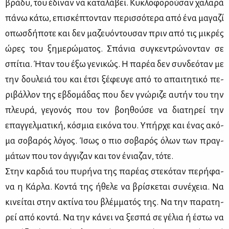
βρά­δυ, του έδι­ναν να κα­τα­λά­βει. Κυ­κλο­φο­ρού­σαν χα­λα­ρά
πά­νω κά­τω, επι­σκέ­πτο­νταν πε­ρισ­σό­τε­ρα από ένα μα­γα­ζί
οπωσ­δή­πο­τε και δεν μα­ζευό­ντου­σαν πριν από τις μι­κρές
ώρες του ξη­με­ρώ­μα­τος. Σπά­νια συ­γκε­ντρώ­νο­νταν σε
σπί­τια. Ήταν του έξω γε­νι­κώς. Η πα­ρέα δεν συν­δε­ό­ταν με
την δου­λειά του και έτσι ξέ­φευ­γε από το απαι­τη­τι­κό πε­
ρι­βάλ­λον της εβδο­μά­δας που δεν γνώ­ρι­ζε αυ­τήν του την
πλευ­ρά, γε­γο­νός που τον βοη­θού­σε να δια­τη­ρεί την
επαγ­γελ­μα­τι­κή, κό­σμια ει­κό­να του. Υπήρ­χε και ένας ακό­
μα σο­βα­ρός λό­γος. Ίσως ο πιο σο­βα­ρός όλων των πραγ­
μά­των που τον άγ­γι­ζαν και τον ένια­ζαν, τό­τε.
Στην καρ­διά του πυ­ρή­να της πα­ρέ­ας στε­κό­ταν πε­ρή­φα­
να η Κάρ­λα. Κο­ντά της ήθε­λε να βρί­σκε­ται συ­νέ­χεια. Να
κι­νεί­ται στην ακτί­να του βλέμ­μα­τός της. Να την πα­ρα­τη­
ρεί από κο­ντά. Να την κά­νει να ξε­σπά σε γέ­λια ή έστω να