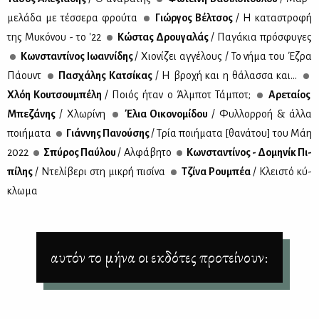
με­λά­δα με τέσ­σε­ρα φρού­τα
Γιώρ­γος Βέλ­τσος
/ Η κα­τα­στρο­φή
της Μυ­κό­νου - το '22
Κώ­στας Δρου­γα­λάς
/ Πα­γά­κια πρό­σφυ­γες
Κων­στα­ντί­νος Ιω­αν­νί­δης
/ Χιο­νί­ζει αγ­γέ­λους / Το νή­μα του Έζ­ρα
Πά­ουντ
Πα­σχά­λης Κα­τσί­κας
/ Η βρο­χή και η θά­λασ­σα και...
Χλόη Κου­τσου­μπέ­λη
/ Ποιός ήταν ο Άλ­μποτ Τά­μποτ;
Αρε­ταί­ος
Μπε­ζά­νης
/ Χλω­ρί­νη
Έλια Οι­κο­νο­μί­δου
/ Φυλ­λορ­ροή & άλ­λα
ποι­ή­μα­τα
Γιάν­νης Πα­νού­σης
/ Τρία ποι­ή­μα­τα [θα­νά­του] του Μάη
2022
Σπύ­ρος Παύ­λου
/ Αλ­φά­βη­το
Κων­στα­ντί­νος - Δο­μη­νίκ Πι­
πί­λης
/ Ντε­λί­βε­ρι στη μι­κρή πι­σί­να
Τζί­να Ρου­μπέα
/ Κλει­στό κύ­
κλω­μα
αυτόν το μήνα οι εκδότες προτείνουν: