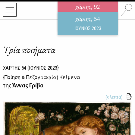
χάρτης
, 92
ηλεκτρονικό περιοδικό
χάρτης
, 54
ΑΥΓΟΥΣΤΟΣ 2026
ΙΟΥΝΙΟΣ 2023
Τρία ποιήματα
ΧΑΡΤΗΣ
54
{ΙΟΥΝΙΟΣ 2023}
{
Ποίηση & Πεζογραφία
} Κείμενα
της
Άννας Γρίβα
{3 λεπτά}