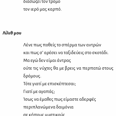
δια­σώ­ζει τον τρό­μο
τον ιε­ρό μας καρ­πό.
Λί­λιθ μου
Λέ­νε πως πο­θείς το σπέρ­μα των αντρών
και πως σ’ αρέ­σει να τα­ξι­δεύ­εις στο σκο­τά­δι.
Μα εγώ δεν εί­μαι άντρας
ού­τε τις νύ­χτες θα με βρεις να περ­πα­τώ στους
δρό­μους.
Τό­τε για­τί με επι­σκέ­πτε­σαι;
Για­τί με αγα­πάς;
Ίσως να έμα­θες πως εί­μα­στε αδερ­φές
πε­ρι­πλα­νώ­με­να δαι­μό­νια
σε κή­πους μυ­στι­κούς