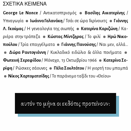
ΣΧΕΤΙΚΑ ΚΕΙΜΕΝΑ
George Le Nonce
/ Αντι­κα­το­πτρι­σμός
Βα­σί­λης Αι­κα­τε­ρί­νης
/
Υπνα­γω­γία
Ιω­άν­να Γα­λα­νά­κη
/ Τσάι σε ώρα Γκρί­νουιτς
Γιάν­νης
Λ. Γκού­μας
/ Η γε­νε­α­λο­γι­́α της σιω­πής
Κα­τε­ρί­να Κα­ρι­ζώ­νη
/ Κα­
ριέ­ρα στην τρά­πε­ζα
Κώ­στας Μίν­τζη­ρας
/ Το φι­λί
Ηρώ Νι­κο­
πού­λου
/ Τρία επαγ­γέλ­μα­τα
Γιάν­νης Πα­νού­σης
/ Ναι μεν, αλ­λά...
Δώ­ρα Ραυ­το­γιάν­νη
/ Κυ­κλα­δι­κό ει­δώ­λιο & άλ­λα ποι­ή­μα­τα
Φω­τει­νή Σε­ρε­φί­δου
/ Μό­να­χο, 13 Οκτω­βρί­ου 1966
Κα­τε­ρί­να Σε­
ρί­φη
/ Ρώ­σι­κες σά­ου­νες
Πέ­λα Σουλ­τά­του
/ Η γιορ­τή του μπα­μπά
Νί­κος Χαρ­το­μα­τσί­δης
/ Το πα­ρά­νο­μο τα­ξί­δι του «Θεί­ου»
αυτόν το μήνα οι εκδότες προτείνουν: