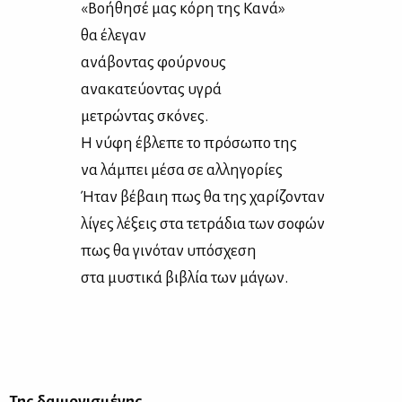
«Βο­ή­θη­σέ μας κό­ρη της Κα­νά»
θα έλε­γαν
ανά­βο­ντας φούρ­νους
ανα­κα­τεύ­ο­ντας υγρά
με­τρώ­ντας σκό­νες.
Η νύ­φη έβλε­πε το πρό­σω­πο της
να λά­μπει μέ­σα σε αλ­λη­γο­ρί­ες
Ήταν βέ­βαιη πως θα της χα­ρί­ζο­νταν
λί­γες λέ­ξεις στα τε­τρά­δια των σο­φών
πως θα γι­νό­ταν υπό­σχε­ση
στα μυ­στι­κά βι­βλία των μά­γων.
Της δαι­μο­νι­σμέ­νης