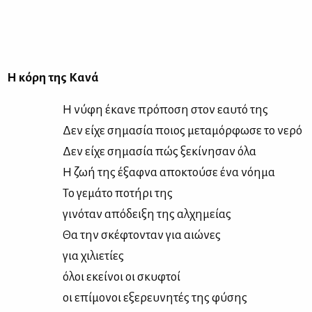
Η κό­ρη της Κα­νά
Η νύ­φη έκα­νε πρό­πο­ση στον εαυ­τό της
Δεν εί­χε ση­μα­σία ποιος με­τα­μόρ­φω­σε το νε­ρό
Δεν εί­χε ση­μα­σία πώς ξε­κί­νη­σαν όλα
Η ζωή της έξαφ­να απο­κτού­σε ένα νό­η­μα
Το γε­μά­το πο­τή­ρι της
γι­νό­ταν από­δει­ξη της αλ­χη­μεί­ας
Θα την σκέ­φτο­νταν για αιώ­νες
για χι­λιε­τί­ες
όλοι εκεί­νοι οι σκυ­φτοί
οι επί­μο­νοι εξε­ρευ­νη­τές της φύ­σης