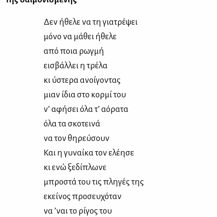
Δεν ήθε­λε να τη για­τρέ­ψει
μό­νο να μά­θει ήθε­λε
από ποια ρωγ­μή
ει­σβάλ­λει η τρέ­λα
κι ύστε­ρα ανοί­γο­ντας
μιαν ίδια στο κορ­μί του
ν’ αφή­σει όλα τ’ αό­ρα­τα
όλα τα σκο­τει­νά
να τον θη­ρεύ­σουν
Και η γυ­ναί­κα τον ελέ­η­σε
κι ενώ ξε­δί­πλω­νε
μπρο­στά του τις πλη­γές της
εκεί­νος προ­σευ­χό­ταν
να ’ναι το ρί­γος του