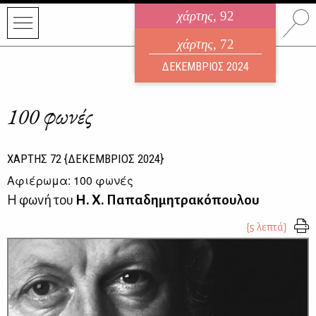
χάρτης
, 92
ηλεκτρονικό περιοδικό
χάρτης
, 72
ΑΥΓΟΥΣΤΟΣ 2026
ΔΕΚΕΜΒΡΙΟΣ 2024
100 φωνές
ΧΑΡΤΗΣ
72
{ΔΕΚΕΜΒΡΙΟΣ 2024}
Αφιέρωμα: 100 φωνές
Η φωνή του
Η. Χ. Παπαδημητρακόπουλου
{5 λεπτά}