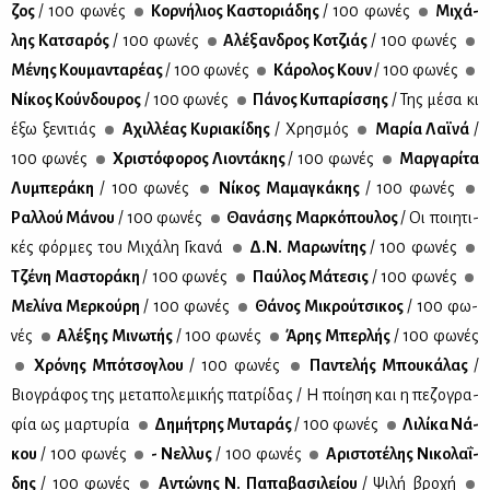
ζος
/ 100 φω­νές
Κορ­νή­λιος Κα­στο­ριά­δης
/ 100 φω­νές
Μι­χά­
λης Κα­τσα­ρός
/ 100 φω­νές
Αλέ­ξαν­δρος Κο­τζιάς
/ 100 φω­νές
Μέ­νης Κου­μα­ντα­ρέ­ας
/ 100 φω­νές
Κά­ρο­λος Κουν
/ 100 φω­νές
Νί­κος Κούν­δου­ρος
/ 100 φω­νές
Πά­νος Κυ­πα­ρίσ­σης
/ Της μέ­σα κι
έξω ξε­νι­τιάς
Αχιλ­λέ­ας Κυ­ρια­κί­δης
/ Χρη­σμός
Μα­ρία Λαϊ­νά
/
100 φω­νές
Χρι­στό­φο­ρος Λιο­ντά­κης
/ 100 φω­νές
Μαρ­γα­ρί­τα
Λυ­μπε­ρά­κη
/ 100 φω­νές
Νί­κος Μα­μα­γκά­κης
/ 100 φω­νές
Ραλ­λού Μά­νου
/ 100 φω­νές
Θα­νά­σης Μαρ­κό­που­λος
/ Οι ποι­η­τι­
κές φόρ­μες του Μι­χά­λη Γκα­νά
Δ.Ν. Μα­ρω­νί­της
/ 100 φω­νές
Τζέ­νη Μα­στο­ρά­κη
/ 100 φω­νές
Παύ­λος Μά­τε­σις
/ 100 φω­νές
Με­λί­να Μερ­κού­ρη
/ 100 φω­νές
Θά­νος Μι­κρού­τσι­κος
/ 100 φω­
νές
Αλέ­ξης Μι­νω­τής
/ 100 φω­νές
Άρης Μπερ­λής
/ 100 φω­νές
Χρό­νης Μπό­τσο­γλου
/ 100 φω­νές
Πα­ντε­λής Μπου­κά­λας
/
Βιο­γρά­φος της με­τα­πο­λε­μι­κής πα­τρί­δας / Η ποί­η­ση και η πε­ζο­γρα­
φία ως μαρ­τυ­ρία
Δη­μή­τρης Μυ­τα­ράς
/ 100 φω­νές
Λι­λί­κα Νά­
κου
/ 100 φω­νές
- Νελ­λυς
/ 100 φω­νές
Αρι­στο­τέ­λης Νι­κο­λα­ΐ­
δης
/ 100 φω­νές
Αντώ­νης Ν. Πα­πα­βα­σι­λεί­ου
/ Ψι­λή βρο­χή