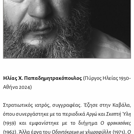
Ηλί­ας Χ. Πα­πα­δη­μη­τρα­κό­που­λος
(Πύρ­γος Ηλεί­ας 1930-
Αθή­να 2024)
Στρα­τιω­τι­κός ια­τρός, συγ­γρα­φέ­ας. Έζη­σε στην Κα­βά­λα,
όπου συ­νερ­γά­στη­κε με τα πε­ριο­δι­κά
Αρ­γώ
και
Σκα­πτή Ύλη
(1959) και εμ­φα­νί­στη­κε με το δι­ή­γη­μα
Ο φρα­κα­σά­νες
(1962). Άλ­λα έρ­γα του
Οδο­ντό­κρε­μα με χλω­ρο­φύλ­λη
(1973),
Ο