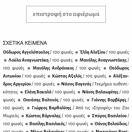
επιστροφή στο αφιέρωμα
ΣΧΕΤΙΚΑ ΚΕΙΜΕΝΑ
Θό­δω­ρος Αγ­γε­λό­που­λος
/ 100 φω­νές
Έλ­λη Αλε­ξί­ου
/ 100 φω­νές
Λού­λα Ανα­γνω­στά­κη
/ 100 φω­νές
Μα­νό­λης Ανα­γνω­στά­κης
/
100 φω­νές
Μα­νό­λης Αν­δρό­νι­κος
/ 100 φω­νές
Θε­ό­δω­ρος
Αντω­νί­ου
/ 100 φω­νές
Κώ­στας Αξε­λός
/ 100 φω­νές
Αλέ­ξαν­
δρος Αρ­γυ­ρί­ου
/ 100 φω­νές
Νά­σος Βα­γε­νάς
/ Τεκ­μή­ρια αυ­θε­ντι­
κό­τη­τας
Ελέ­νη Βα­κα­λό
/ 100 φω­νές
Νά­νος Βα­λα­ω­ρί­της
/ 100
φω­νές
Θα­νά­σης Βαλ­τι­νός
/ 100 φω­νές
Γιάν­νης Βαρ­βέ­ρης
/
100 φω­νές
Γιώρ­γος Βαρ­θα­λί­της
/ Από τις «Στρο­φές» του Ζαν
Μω­ρε­άς
Κώ­στας Βάρ­να­λης
/ 100 φω­νές
Σπύ­ρος Βα­σι­λεί­ου
/
100 φω­νές
Βα­σί­λης Βα­σι­λι­κός
/ 100 φω­νές
Θά­νος Βε­λού­διος
/
100 φω­νές
Μί­νως Βο­λα­νά­κης
/ 100 φω­νές
Νι­κη­φό­ρος Βρετ­