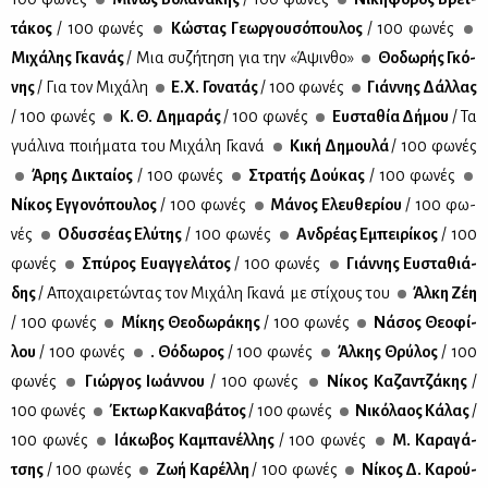
τά­κος
/ 100 φω­νές
Κώ­στας Γε­ωρ­γου­σό­που­λος
/ 100 φω­νές
Μι­χά­λης Γκα­νάς
/ Μια συ­ζή­τη­ση για την «Άψιν­θο»
Θο­δω­ρής Γκό­
νης
/ Για τον Μι­χά­λη
Ε.Χ. Γο­να­τάς
/ 100 φω­νές
Γιάν­νης Δάλ­λας
/ 100 φω­νές
Κ. Θ. Δη­μα­ράς
/ 100 φω­νές
Ευ­στα­θία Δή­μου
/ Τα
γυά­λι­να ποι­ή­μα­τα του Μι­χά­λη Γκα­νά
Κι­κή Δη­μου­λά
/ 100 φω­νές
Άρης Δι­κταί­ος
/ 100 φω­νές
Στρα­τής Δού­κας
/ 100 φω­νές
Νί­κος Εγ­γο­νό­που­λος
/ 100 φω­νές
Μά­νος Ελευ­θε­ρί­ου
/ 100 φω­
νές
Οδυσ­σέ­ας Ελύ­της
/ 100 φω­νές
Αν­δρέ­ας Εμπει­ρί­κος
/ 100
φω­νές
Σπύ­ρος Ευαγ­γε­λά­τος
/ 100 φω­νές
Γιάν­νης Ευ­στα­θιά­
δης
/ Απο­χαι­ρε­τώ­ντας τον Μι­χά­λη Γκα­νά με στί­χους του
Άλ­κη Ζέη
/ 100 φω­νές
Μί­κης Θε­ο­δω­ρά­κης
/ 100 φω­νές
Νά­σος Θε­ο­φί­
λου
/ 100 φω­νές
. Θό­δω­ρος
/ 100 φω­νές
Άλ­κης Θρύ­λος
/ 100
φω­νές
Γιώρ­γος Ιω­άν­νου
/ 100 φω­νές
Νί­κος Κα­ζαν­τζά­κης
/
100 φω­νές
Έκτωρ Κα­κνα­βά­τος
/ 100 φω­νές
Νι­κό­λα­ος Κά­λας
/
100 φω­νές
Ιά­κω­βος Κα­μπα­νέλ­λης
/ 100 φω­νές
Μ. Κα­ρα­γά­
τσης
/ 100 φω­νές
Ζωή Κα­ρέλ­λη
/ 100 φω­νές
Νί­κος Δ. Κα­ρού­