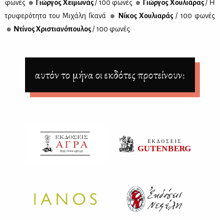
φω­νές
Γιώρ­γος Χει­μω­νάς
/ 100 φω­νές
Γιώρ­γος Χου­λιά­ρας
/ Η
τρυ­φε­ρό­τη­τα του Μι­χά­λη Γκα­νά
Νί­κος Χου­λια­ράς
/ 100 φω­νές
Ντί­νος Χρι­στια­νό­που­λος
/ 100 φω­νές
αυτόν το μήνα οι εκδότες προτείνουν: