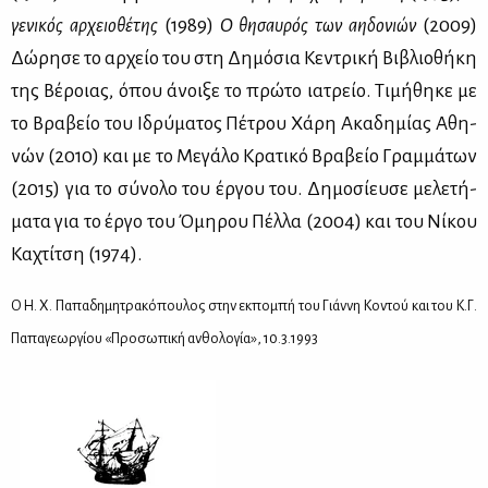
γε­νι­κός αρ­χειο­θέ­της
(1989)
Ο θη­σαυ­ρός των αη­δο­νιών
(2009)
Δώ­ρη­σε το αρ­χείο του στη Δη­μό­σια Κε­ντρι­κή Βι­βλιο­θή­κη
της Βέ­ροιας, όπου άνοι­ξε το πρώ­το ια­τρείο. Τι­μή­θη­κε με
το Βρα­βείο του Ιδρύ­μα­τος Πέ­τρου Χά­ρη Ακα­δη­μί­ας Αθη­
νών (2010) και με το Με­γά­λο Κρα­τι­κό Βρα­βείο Γραμ­μά­των
(2015) για το σύ­νο­λο του έρ­γου του. Δη­μο­σί­ευ­σε με­λε­τή­
μα­τα για το έρ­γο του Όμη­ρου Πέλ­λα (2004) και του Νί­κου
Κα­χτί­τση (1974).
Ο Η. Χ. Πα­πα­δη­μη­τρα­κό­που­λος στην εκ­πο­μπή του Γιάν­νη Κο­ντού και του Κ.Γ.
Πα­πα­γε­ωρ­γί­ου «Προ­σω­πι­κή αν­θο­λο­γία», 10.3.1993