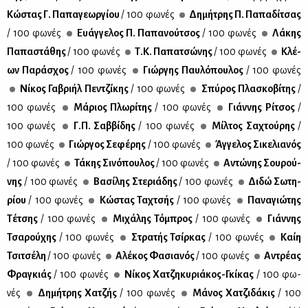
Κώ­στας Γ. Πα­πα­γε­ωρ­γί­ου
/ 100 φω­νές
Δη­μή­τρης Π. Πα­πα­δί­τσας
/ 100 φω­νές
Ευάγ­γε­λος Π. Πα­πα­νού­τσος
/ 100 φω­νές
Λά­κης
Πα­πα­στά­θης
/ 100 φω­νές
Τ.Κ. Πα­πα­τσώ­νης
/ 100 φω­νές
Κλέ­
ων Πα­ρά­σχος
/ 100 φω­νές
Γιώρ­γης Παυ­λό­που­λος
/ 100 φω­νές
Νί­κος Γα­βρι­ήλ Πεν­τζί­κης
/ 100 φω­νές
Σπύ­ρος Πλα­σκο­βί­της
/
100 φω­νές
Μά­ριος Πλω­ρί­της
/ 100 φω­νές
Γιάν­νης Ρί­τσος
/
100 φω­νές
Γ.Π. Σαβ­βί­δης
/ 100 φω­νές
Μίλ­τος Σα­χτού­ρης
/
100 φω­νές
Γιώρ­γος Σε­φέ­ρης
/ 100 φω­νές
Άγ­γε­λος Σι­κε­λια­νός
/ 100 φω­νές
Τά­κης Σι­νό­που­λος
/ 100 φω­νές
Αντώ­νης Σου­ρού­
νης
/ 100 φω­νές
Βα­σί­λης Στε­ριά­δης
/ 100 φω­νές
Δι­δώ Σω­τη­
ρί­ου
/ 100 φω­νές
Κώ­στας Τα­χτσής
/ 100 φω­νές
Πα­να­γιώ­της
Τέ­τσης
/ 100 φω­νές
Μι­χά­λης Τό­μπρος
/ 100 φω­νές
Γιάν­νης
Τσα­ρού­χης
/ 100 φω­νές
Στρα­τής Τσίρ­κας
/ 100 φω­νές
Καίη
Τσι­τσέ­λη
/ 100 φω­νές
Αλέ­κος Φα­σια­νός
/ 100 φω­νές
Αντρέ­ας
Φρα­γκιάς
/ 100 φω­νές
Νί­κος Χα­τζη­κυ­ριά­κος-Γκί­κας
/ 100 φω­
νές
Δη­μή­τρης Χα­τζής
/ 100 φω­νές
Μά­νος Χα­τζι­δά­κις
/ 100