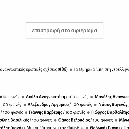
επιστροφή στο αφιέρωμα
#86)
ανα­γνω­στι­κές ερω­τι­κές σχέ­σεις (
Τα Ομη­ρι­κά Έπη στη νε­ο­ελ­λη­νι­
 100 φω­νές
Λού­λα Ανα­γνω­στά­κη
/ 100 φω­νές
Μα­νό­λης Ανα­γνω­
/ 100 φω­νές
Αλέ­ξαν­δρος Αρ­γυ­ρί­ου
/ 100 φω­νές
Νά­σος Βα­γε­νάς
ς
/ 100 φω­νές
Γιάν­νης Βαρ­βέ­ρης
/ 100 φω­νές
Γιώρ­γος Βαρ­θα­λί­τη
σί­λης Βα­σι­λι­κός
/ 100 φω­νές
Θά­νος Βε­λού­διος
/ 100 φω­νές
Μί­νω
χά­λης Γκα­νάς
/ Μια συ­ζή­τη­ση για την «Άψιν­θο»
Θο­δω­ρής Γκό­νης
/ Γι