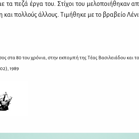
με τα πε­ζά έρ­γα του. Στί­χοι του με­λο­ποι­ή­θη­καν α
η και πολ­λούς άλ­λους. Τι­μή­θη­κε με το βρα­βείο Λέ­νι
τσος στα 80 του χρό­νια, στην εκ­πο­μπή της Τέ­ας Βα­σι­λειά­δου και 
02), 1989