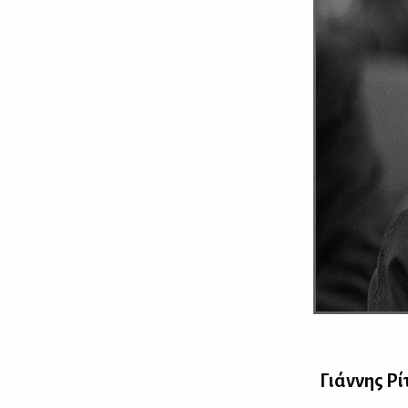
Γιάν­νης Ρί