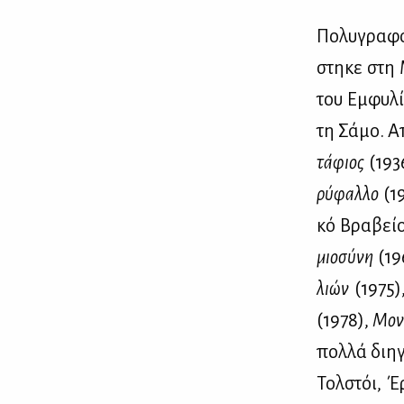
Πο­λυ­γρα­φό
στη­κε στη 
του Εμ­φυ­λί
τη Σά­μο. Α
τά­φιος
(193
ρύ­φαλ­λο
(1
κό Βρα­βείο
μιο­σύ­νη
(19
λιών
(1975)
(1978),
Μο­ν
πολ­λά δι­η­
Τολ­στόι, Έρ