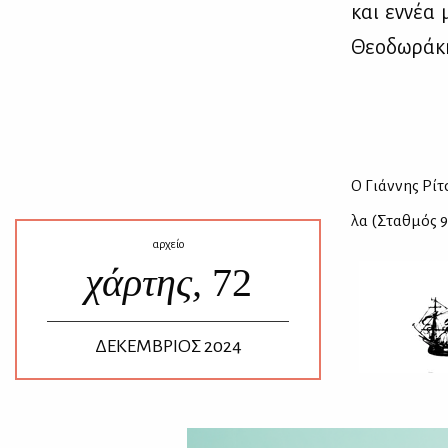
και εν­νέα 
Θε­ο­δω­ρά­κ
Ο Γιάν­νης Ρί­
λα
(Σταθ­μός 9
αρχείο
χάρτης,
72
ΔΕΚΕΜΒΡΙΟΣ 2024