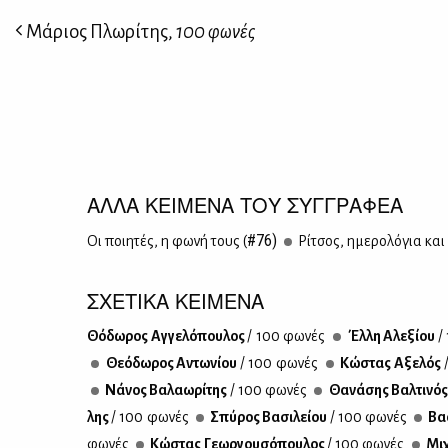
Μάριος Πλωρίτης,
100 φωνές
ΑΛΛΑ ΚΕΙΜΕΝΑ ΤΟΥ ΣΥΓΓΡΑΦΕΑ
#76)
Οι ποι­η­τές, η φω­νή τους (
Ρί­τσος, ημε­ρο­λό­για και 
ΣΧΕΤΙΚΑ ΚΕΙΜΕΝΑ
Θό­δω­ρος Αγ­γε­λό­που­λος
/ 100 φω­νές
Έλ­λη Αλε­ξί­ου
/
Θε­ό­δω­ρος Αντω­νί­ου
/ 100 φω­νές
Κώ­στας Αξε­λός
Νά­νος Βα­λα­ω­ρί­της
/ 100 φω­νές
Θα­νά­σης Βαλ­τι­νό
λης
/ 100 φω­νές
Σπύ­ρος Βα­σι­λεί­ου
/ 100 φω­νές
Βα­
φω­νές
Κώ­στας Γε­ωρ­γου­σό­που­λος
/ 100 φω­νές
Μι­