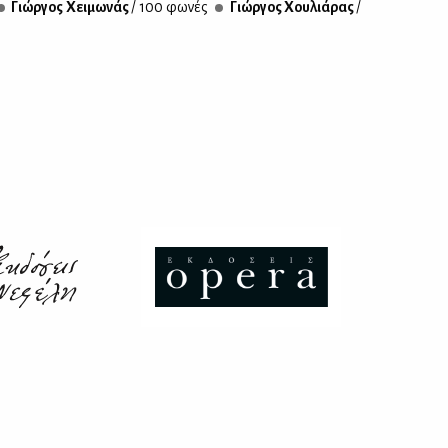
Γιώρ­γος Χει­μω­νάς
/ 100 φω­νές
Γιώρ­γος Χου­λιά­ρας
/