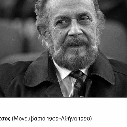
­τσος
(Μο­νεμ­βα­σιά 1909-Αθή­να 1990)