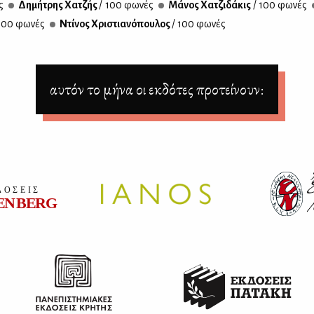
ς
Δη­μή­τρης Χα­τζής
/ 100 φω­νές
Μά­νος Χα­τζι­δά­κις
/ 100 φω­νές
100 φω­νές
Ντί­νος Χρι­στια­νό­που­λος
/ 100 φω­νές
αυτόν το μήνα οι εκδότες προτείνουν: