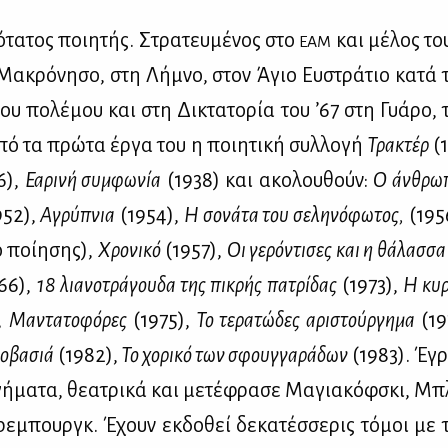
­τα­τος ποι­η­τής. Στρα­τευ­μέ­νος στο
και μέ­λος τ
ΕΑΜ
Μα­κρό­νη­σο, στη Λή­μνο, στον Άγιο Ευ­στρά­τιο κα­τά 
­ου πο­λέ­μου και στη Δι­κτα­το­ρία του ’67 στη Γυά­ρο,
πό τα πρώ­τα έρ­γα του η ποι­η­τι­κή συλ­λο­γή
Τρα­κτέρ
(1
6),
Εα­ρι­νή συμ­φω­νία
(1938) και ακο­λου­θούν:
Ο άν­θρω­
952),
Αγρύ­πνια
(1954),
Η σο­νά­τα του σε­λη­νό­φω­τος,
(1956
 ποί­η­σης),
Χρο­νι­κό
(1957),
Οι γε­ρό­ντι­σες και η θά­λασ­σα
66),
18 λια­νο­τρά­γου­δα της πι­κρής πα­τρί­δας
(1973),
Η κυ­
,
Μα­ντα­το­φό­ρες
(1975),
Το τε­ρα­τώ­δες αρι­στούρ­γη­μα
(19
ο­βα­σιά
(1982),
Το χο­ρι­κό των σφουγ­γα­ρά­δων
(1983). Έγρ
γή­μα­τα, θε­α­τρι­κά και με­τέ­φρα­σε Μα­για­κόφ­σκι, Μ
ε­μπουργκ. Έχουν εκ­δο­θεί δε­κα­τέσ­σε­ρις τό­μοι με τ