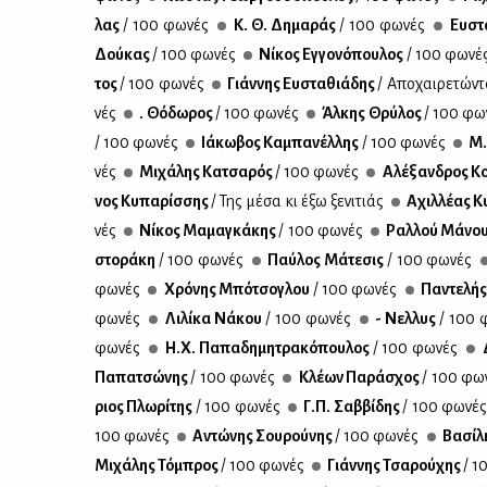
λας
/ 100 φω­νές
Κ. Θ. Δη­μα­ράς
/ 100 φω­νές
Ευ­στ
Δού­κας
/ 100 φω­νές
Νί­κος Εγ­γο­νό­που­λος
/ 100 φω­νέ
τος
/ 100 φω­νές
Γιάν­νης Ευ­στα­θιά­δης
/ Απο­χαι­ρε­τώ­ν
νές
. Θό­δω­ρος
/ 100 φω­νές
Άλ­κης Θρύ­λος
/ 100 φω­
/ 100 φω­νές
Ιά­κω­βος Κα­μπα­νέλ­λης
/ 100 φω­νές
Μ.
νές
Μι­χά­λης Κα­τσα­ρός
/ 100 φω­νές
Αλέ­ξαν­δρος Κο
νος Κυ­πα­ρίσ­σης
/ Της μέ­σα κι έξω ξε­νι­τιάς
Αχιλ­λέ­ας Κυ
νές
Νί­κος Μα­μα­γκά­κης
/ 100 φω­νές
Ραλ­λού Μά­νο
στο­ρά­κη
/ 100 φω­νές
Παύ­λος Μά­τε­σις
/ 100 φω­νές
φω­νές
Χρό­νης Μπό­τσο­γλου
/ 100 φω­νές
Πα­ντε­λή
φω­νές
Λι­λί­κα Νά­κου
/ 100 φω­νές
- Νελ­λυς
/ 100 
φω­νές
Η.Χ. Πα­πα­δη­μη­τρα­κό­που­λος
/ 100 φω­νές
Δ
Πα­πα­τσώ­νης
/ 100 φω­νές
Κλέ­ων Πα­ρά­σχος
/ 100 φω­
ριος Πλω­ρί­της
/ 100 φω­νές
Γ.Π. Σαβ­βί­δης
/ 100 φω­νέ
100 φω­νές
Αντώ­νης Σου­ρού­νης
/ 100 φω­νές
Βα­σί­λ
Μι­χά­λης Τό­μπρος
/ 100 φω­νές
Γιάν­νης Τσα­ρού­χης
/ 1