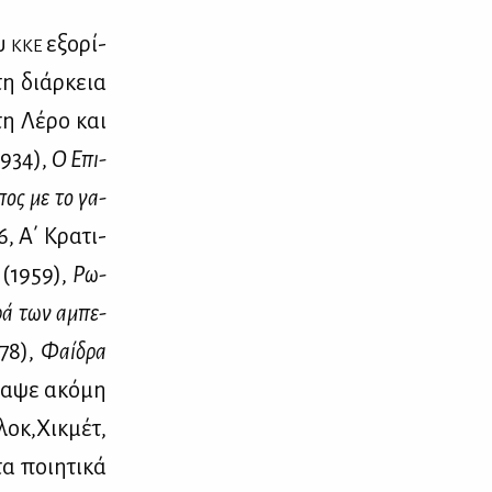
ου
εξο­ρί­
ΚΚΕ
τη διάρ­κεια
 τη Λέ­ρο και
934),
Ο Επι­
πος με το γα­
, Α΄ Κρα­τι­
(1959),
Ρω­
ρά των αμπε­
78),
Φαί­δρα
α­ψε ακό­μη
πλοκ,Χικ­μέτ,
α ποι­η­τι­κά