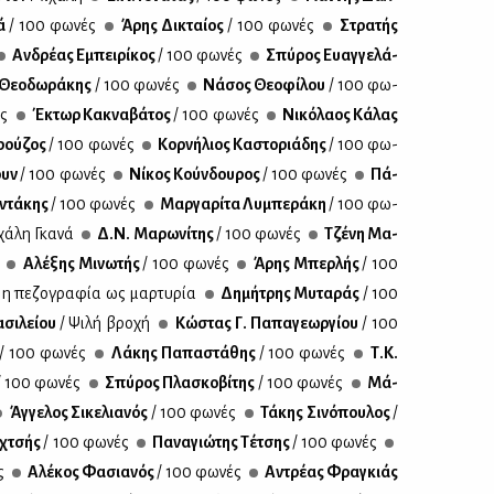
λά
/ 100 φω­νές
Άρης Δι­κταί­ος
/ 100 φω­νές
Στρα­τής
Αν­δρέ­ας Εμπει­ρί­κος
/ 100 φω­νές
Σπύ­ρος Ευαγ­γε­λά­
Θε­ο­δω­ρά­κης
/ 100 φω­νές
Νά­σος Θε­ο­φί­λου
/ 100 φω­
ές
Έκτωρ Κα­κνα­βά­τος
/ 100 φω­νές
Νι­κό­λα­ος Κά­λας
­ρού­ζος
/ 100 φω­νές
Κορ­νή­λιος Κα­στο­ριά­δης
/ 100 φω­
ουν
/ 100 φω­νές
Νί­κος Κούν­δου­ρος
/ 100 φω­νές
Πά­
­ντά­κης
/ 100 φω­νές
Μαρ­γα­ρί­τα Λυ­μπε­ρά­κη
/ 100 φω­
χά­λη Γκα­νά
Δ.Ν. Μα­ρω­νί­της
/ 100 φω­νές
Τζέ­νη Μα­
Αλέ­ξης Μι­νω­τής
/ 100 φω­νές
Άρης Μπερ­λής
/ 100
ι η πε­ζο­γρα­φία ως μαρ­τυ­ρία
Δη­μή­τρης Μυ­τα­ράς
/ 100
σι­λεί­ου
/ Ψι­λή βρο­χή
Κώ­στας Γ. Πα­πα­γε­ωρ­γί­ου
/ 100
/ 100 φω­νές
Λά­κης Πα­πα­στά­θης
/ 100 φω­νές
Τ.Κ.
/ 100 φω­νές
Σπύ­ρος Πλα­σκο­βί­της
/ 100 φω­νές
Μά­
Άγ­γε­λος Σι­κε­λια­νός
/ 100 φω­νές
Τά­κης Σι­νό­που­λος
/
­χτσής
/ 100 φω­νές
Πα­να­γιώ­της Τέ­τσης
/ 100 φω­νές
ς
Αλέ­κος Φα­σια­νός
/ 100 φω­νές
Αντρέ­ας Φρα­γκιάς