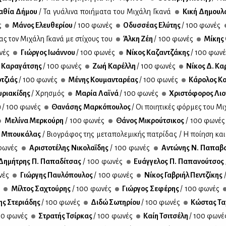
α­θία Δή­μου
/ Τα γυά­λι­να ποι­ή­μα­τα του Μι­χά­λη Γκα­νά
Κι­κή Δη­μου­
ς
Μά­νος Ελευ­θε­ρί­ου
/ 100 φω­νές
Οδυσ­σέ­ας Ελύ­της
/ 100 φω­νές
τας τον Μι­χά­λη Γκα­νά με στί­χους του
Άλ­κη Ζέη
/ 100 φω­νές
Μί­κης 
νές
Γιώρ­γος Ιω­άν­νου
/ 100 φω­νές
Νί­κος Κα­ζαν­τζά­κης
/ 100 φω­ν
 Κα­ρα­γά­τσης
/ 100 φω­νές
Ζωή Κα­ρέλ­λη
/ 100 φω­νές
Νί­κος Δ. Κα
­τζιάς
/ 100 φω­νές
Μέ­νης Κου­μα­ντα­ρέ­ας
/ 100 φω­νές
Κά­ρο­λος Κ
­ρια­κί­δης
/ Χρη­σμός
Μα­ρία Λαϊ­νά
/ 100 φω­νές
Χρι­στό­φο­ρος Λιο
υ
/ 100 φω­νές
Θα­νά­σης Μαρ­κό­που­λος
/ Οι ποι­η­τι­κές φόρ­μες του Μι­
Με­λί­να Μερ­κού­ρη
/ 100 φω­νές
Θά­νος Μι­κρού­τσι­κος
/ 100 φω­νές
ς Μπου­κά­λας
/ Βιο­γρά­φος της με­τα­πο­λε­μι­κής πα­τρί­δας / Η ποί­η­ση κα
φω­νές
Αρι­στο­τέ­λης Νι­κο­λα­ΐ­δης
/ 100 φω­νές
Αντώ­νης Ν. Πα­πα­βα­
η­μή­τρης Π. Πα­πα­δί­τσας
/ 100 φω­νές
Ευάγ­γε­λος Π. Πα­πα­νού­τσος
νές
Γιώρ­γης Παυ­λό­που­λος
/ 100 φω­νές
Νί­κος Γα­βρι­ήλ Πεν­τζί­κης
ς
Μίλ­τος Σα­χτού­ρης
/ 100 φω­νές
Γιώρ­γος Σε­φέ­ρης
/ 100 φω­νές
ης Στε­ριά­δης
/ 100 φω­νές
Δι­δώ Σω­τη­ρί­ου
/ 100 φω­νές
Κώ­στας Τα
00 φω­νές
Στρα­τής Τσίρ­κας
/ 100 φω­νές
Καίη Τσι­τσέ­λη
/ 100 φω­νέ