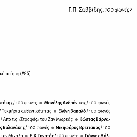
Γ.Π. Σαββίδης,
100 φωνές
#85)
κή ποί­η­ση (
στά­κης
/ 100 φω­νές
Μα­νό­λης Αν­δρό­νι­κος
/ 100 φω­νές
/ Τεκ­μή­ρια αυ­θε­ντι­κό­τη­τας
Ελέ­νη Βα­κα­λό
/ 100 φω­νές
ς
/ Από τις «Στρο­φές» του Ζαν Μω­ρε­άς
Κώ­στας Βάρ­να­
ς Βο­λα­νά­κης
/ 100 φω­νές
Νι­κη­φό­ρος Βρετ­τά­κος
/ 100
α τον Μι­χά­λη
Ε.Χ. Γο­να­τάς
/ 100 φω­νές
Γιάν­νης Δάλ­