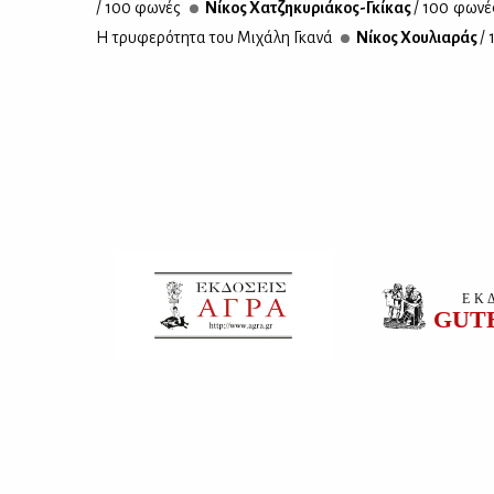
/ 100 φω­νές
Νί­κος Χα­τζη­κυ­ριά­κος-Γκί­κας
/ 100 φω­νέ
Η τρυ­φε­ρό­τη­τα του Μι­χά­λη Γκα­νά
Νί­κος Χου­λια­ράς
/ 