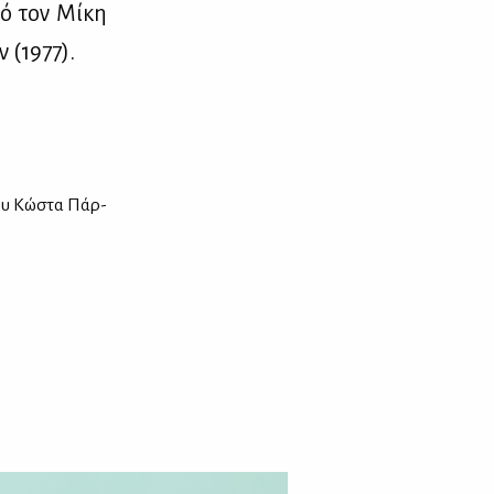
πό τον Μί­κη
ν (1977).
του Κώ­στα Πάρ­