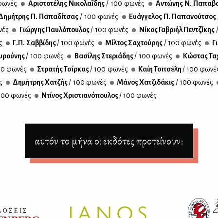
φω­νές
Αρι­στο­τέ­λης Νι­κο­λα­ΐ­δης
/ 100 φω­νές
Αντώ­νης Ν. Πα­πα­βα­
η­μή­τρης Π. Πα­πα­δί­τσας
/ 100 φω­νές
Ευάγ­γε­λος Π. Πα­πα­νού­τσος
νές
Γιώρ­γης Παυ­λό­που­λος
/ 100 φω­νές
Νί­κος Γα­βρι­ήλ Πεν­τζί­κης
ς
Γ.Π. Σαβ­βί­δης
/ 100 φω­νές
Μίλ­τος Σα­χτού­ρης
/ 100 φω­νές
Γι
­ρού­νης
/ 100 φω­νές
Βα­σί­λης Στε­ριά­δης
/ 100 φω­νές
Κώ­στας Τα
00 φω­νές
Στρα­τής Τσίρ­κας
/ 100 φω­νές
Καίη Τσι­τσέ­λη
/ 100 φω­νέ
ς
Δη­μή­τρης Χα­τζής
/ 100 φω­νές
Μά­νος Χα­τζι­δά­κις
/ 100 φω­νές
100 φω­νές
Ντί­νος Χρι­στια­νό­που­λος
/ 100 φω­νές
αυτόν το μήνα οι εκδότες προτείνουν: