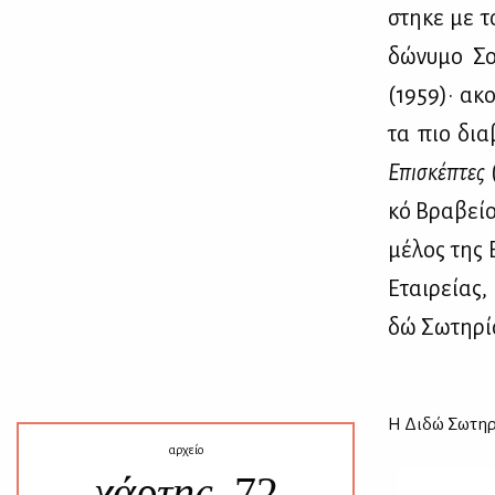
στη­κε με 
δώ­νυ­μο Σ
(1959)· ακο
τα πιο δια­
Επι­σκέ­πτες
κό Βρα­βείο 
μέ­λος της 
Εται­ρεί­ας
δώ Σω­τη­ρί­
Η Δι­δώ Σω­τη­ρ
αρχείο
χάρτης,
72