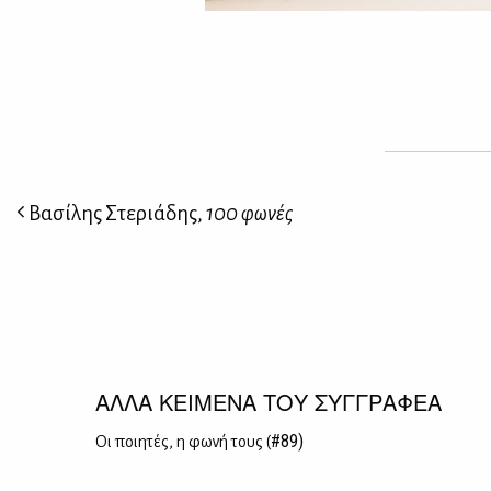
Βασίλης Στεριάδης,
100 φωνές
ΑΛΛΑ ΚΕΙΜΕΝΑ ΤΟΥ ΣΥΓΓΡΑΦΕΑ
#89)
Οι ποι­η­τές, η φω­νή τους (