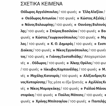
ΣΧΕΤΙΚΑ ΚΕΙΜΕΝΑ
Θό­δω­ρος Αγ­γε­λό­που­λος
/ 100 φω­νές
Έλ­λη Αλε­ξί­ου
/
Θε­ό­δω­ρος Αντω­νί­ου
/ 100 φω­νές
Κώ­στας Αξε­λός
Νά­νος Βα­λα­ω­ρί­της
/ 100 φω­νές
Θα­νά­σης Βαλ­τι­νό
λης
/ 100 φω­νές
Σπύ­ρος Βα­σι­λεί­ου
/ 100 φω­νές
Βα­
φω­νές
Κώ­στας Γε­ωρ­γου­σό­που­λος
/ 100 φω­νές
Μι­
λας
/ 100 φω­νές
Κ. Θ. Δη­μα­ράς
/ 100 φω­νές
Ευ­στ
Δού­κας
/ 100 φω­νές
Νί­κος Εγ­γο­νό­που­λος
/ 100 φω­νέ
τος
/ 100 φω­νές
Γιάν­νης Ευ­στα­θιά­δης
/ Απο­χαι­ρε­τώ­ν
νές
. Θό­δω­ρος
/ 100 φω­νές
Άλ­κης Θρύ­λος
/ 100 φω­
/ 100 φω­νές
Ιά­κω­βος Κα­μπα­νέλ­λης
/ 100 φω­νές
Μ.
νές
Μι­χά­λης Κα­τσα­ρός
/ 100 φω­νές
Αλέ­ξαν­δρος Κο
νος Κυ­πα­ρίσ­σης
/ Της μέ­σα κι έξω ξε­νι­τιάς
Αχιλ­λέ­ας Κυ
νές
Νί­κος Μα­μα­γκά­κης
/ 100 φω­νές
Ραλ­λού Μά­νο
στο­ρά­κη
/ 100 φω­νές
Παύ­λος Μά­τε­σις
/ 100 φω­νές
φω­νές
Χρό­νης Μπό­τσο­γλου
/ 100 φω­νές
Πα­ντε­λή