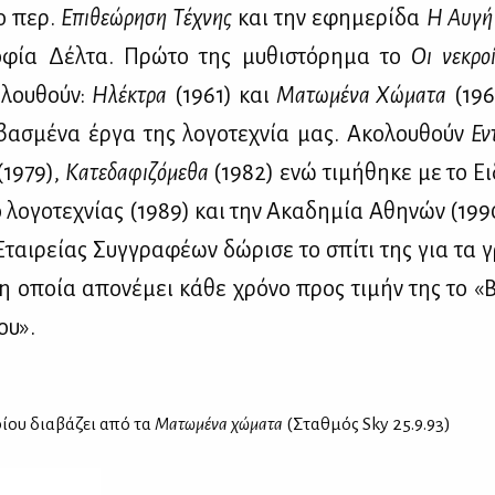
το περ.
Επι­θε­ώ­ρη­ση Τέ­χνης
και την εφη­με­ρί­δα
Η Αυ­γή
ο­φία Δέλ­τα. Πρώ­το της μυ­θι­στό­ρη­μα το
Οι νε­κροί
­λου­θούν:
Ηλέ­κτρα
(1961) και
Μα­τω­μέ­να Χώ­μα­τα
(196
βα­σμέ­να έρ­γα της λο­γο­τε­χνία μας. Ακο­λου­θούν
Εν
(1979),
Κα­τε­δα­φι­ζό­με­θα
(1982) ενώ τι­μή­θη­κε με το Ει­
λο­γο­τε­χνί­ας (1989) και την Ακα­δη­μία Αθη­νών (1990
Εται­ρεί­ας Συγ­γρα­φέ­ων δώ­ρι­σε το σπί­τι της για τα 
, η οποία απο­νέ­μει κά­θε χρό­νο προς τι­μήν της το «
ου».
ί­ου δια­βά­ζει από τα
Μα­τω­μέ­να χώ­μα­τα
(Σταθ­μός Sky 25.9.93)