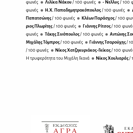
φω­νές
Λι­λί­κα Νά­κου
/ 100 φω­νές
- Νελ­λυς
/ 100 
φω­νές
Η.Χ. Πα­πα­δη­μη­τρα­κό­που­λος
/ 100 φω­νές
Δ
Πα­πα­τσώ­νης
/ 100 φω­νές
Κλέ­ων Πα­ρά­σχος
/ 100 φω­
ριος Πλω­ρί­της
/ 100 φω­νές
Γιάν­νης Ρί­τσος
/ 100 φω­νέ
φω­νές
Τά­κης Σι­νό­που­λος
/ 100 φω­νές
Αντώ­νης Σου
Μι­χά­λης Τό­μπρος
/ 100 φω­νές
Γιάν­νης Τσα­ρού­χης
/ 1
/ 100 φω­νές
Νί­κος Χα­τζη­κυ­ριά­κος-Γκί­κας
/ 100 φω­νέ
Η τρυ­φε­ρό­τη­τα του Μι­χά­λη Γκα­νά
Νί­κος Χου­λια­ράς
/ 