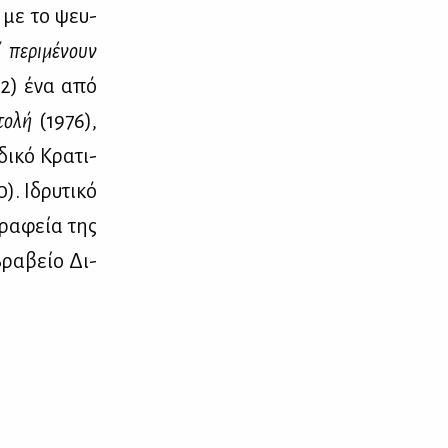
με το ψευ­
 πε­ρι­μέ­νουν
2) ένα από
το­λή
(1976),
δι­κό Κρα­τι­
). Ιδρυ­τι­κό
γρα­φεία της
Βρα­βείο Δι­