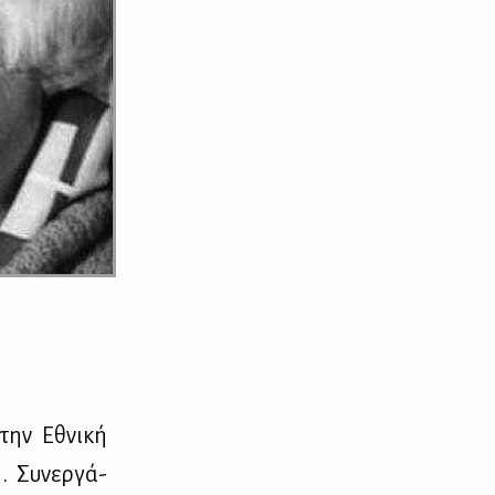
στην Εθνι­κή
. Συ­νερ­γά­