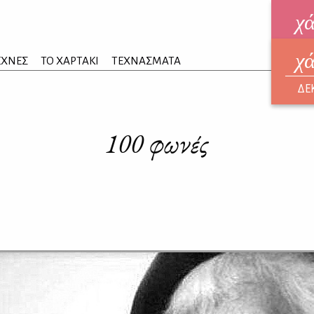
χ
χ
ηλεκ
ΕΧΝΕΣ
ΤΟ ΧΑΡΤΑΚΙ
ΤΕΧΝΑΣΜΑΤΑ
ΑΥΓ
ΔΕ
100 φωνές