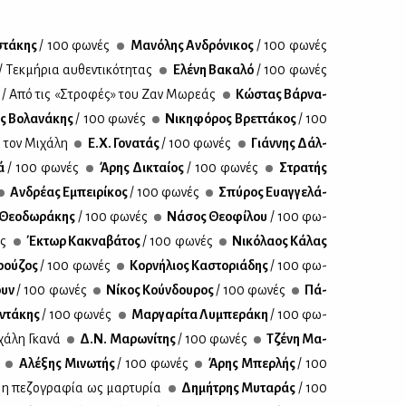
στά­κης
/ 100 φω­νές
Μα­νό­λης Αν­δρό­νι­κος
/ 100 φω­νές
/ Τεκ­μή­ρια αυ­θε­ντι­κό­τη­τας
Ελέ­νη Βα­κα­λό
/ 100 φω­νές
ς
/ Από τις «Στρο­φές» του Ζαν Μω­ρε­άς
Κώ­στας Βάρ­να­
ς Βο­λα­νά­κης
/ 100 φω­νές
Νι­κη­φό­ρος Βρετ­τά­κος
/ 100
α τον Μι­χά­λη
Ε.Χ. Γο­να­τάς
/ 100 φω­νές
Γιάν­νης Δάλ­
λά
/ 100 φω­νές
Άρης Δι­κταί­ος
/ 100 φω­νές
Στρα­τής
Αν­δρέ­ας Εμπει­ρί­κος
/ 100 φω­νές
Σπύ­ρος Ευαγ­γε­λά­
Θε­ο­δω­ρά­κης
/ 100 φω­νές
Νά­σος Θε­ο­φί­λου
/ 100 φω­
ές
Έκτωρ Κα­κνα­βά­τος
/ 100 φω­νές
Νι­κό­λα­ος Κά­λας
­ρού­ζος
/ 100 φω­νές
Κορ­νή­λιος Κα­στο­ριά­δης
/ 100 φω­
ουν
/ 100 φω­νές
Νί­κος Κούν­δου­ρος
/ 100 φω­νές
Πά­
­ντά­κης
/ 100 φω­νές
Μαρ­γα­ρί­τα Λυ­μπε­ρά­κη
/ 100 φω­
χά­λη Γκα­νά
Δ.Ν. Μα­ρω­νί­της
/ 100 φω­νές
Τζέ­νη Μα­
Αλέ­ξης Μι­νω­τής
/ 100 φω­νές
Άρης Μπερ­λής
/ 100
ι η πε­ζο­γρα­φία ως μαρ­τυ­ρία
Δη­μή­τρης Μυ­τα­ράς
/ 100