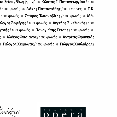
σι­λεί­ου
/ Ψι­λή βρο­χή
Κώ­στας Γ. Πα­πα­γε­ωρ­γί­ου
/ 100
/ 100 φω­νές
Λά­κης Πα­πα­στά­θης
/ 100 φω­νές
Τ.Κ.
/ 100 φω­νές
Σπύ­ρος Πλα­σκο­βί­της
/ 100 φω­νές
Μά­
ώρ­γος Σε­φέ­ρης
/ 100 φω­νές
Άγ­γε­λος Σι­κε­λια­νός
/ 100
­χτσής
/ 100 φω­νές
Πα­να­γιώ­της Τέ­τσης
/ 100 φω­νές
ς
Αλέ­κος Φα­σια­νός
/ 100 φω­νές
Αντρέ­ας Φρα­γκιάς
Γιώρ­γος Χει­μω­νάς
/ 100 φω­νές
Γιώρ­γος Χου­λιά­ρας
/