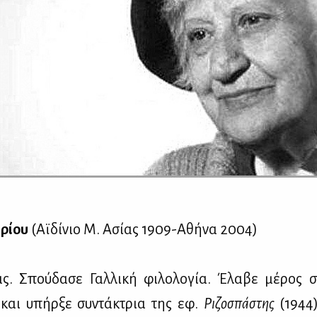
ρί­ου
(Αϊ­δί­νιο Μ. Ασί­ας 1909-Αθή­να 2004)
ας. Σπού­δα­σε Γαλ­λι­κή φι­λο­λο­γία. Έλα­βε μέ­ρος 
 και υπήρ­ξε συ­ντά­κτρια της εφ.
Ρι­ζο­σπά­στης
(1944)