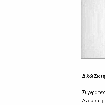
Δι­δώ Σω­τη­
Συγ­γρα­φέ­
Αντί­στα­ση