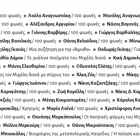
 100 φω­νές
Λού­λα Ανα­γνω­στά­κη
/ 100 φω­νές
Μα­νό­λης Ανα­γνω­
/ 100 φω­νές
Αλέ­ξαν­δρος Αρ­γυ­ρί­ου
/ 100 φω­νές
Νά­σος Βα­γε­νάς
ς
/ 100 φω­νές
Γιάν­νης Βαρ­βέ­ρης
/ 100 φω­νές
Γιώρ­γος Βαρ­θα­λί­τη
σί­λης Βα­σι­λι­κός
/ 100 φω­νές
Θά­νος Βε­λού­διος
/ 100 φω­νές
Μί­νω
χά­λης Γκα­νάς
/ Μια συ­ζή­τη­ση για την «Άψιν­θο»
Θο­δω­ρής Γκό­νης
/ Γι
α­θία Δή­μου
/ Τα γυά­λι­να ποι­ή­μα­τα του Μι­χά­λη Γκα­νά
Κι­κή Δη­μου­
ς
Μά­νος Ελευ­θε­ρί­ου
/ 100 φω­νές
Οδυσ­σέ­ας Ελύ­της
/ 100 φω­νές
τας τον Μι­χά­λη Γκα­νά με στί­χους του
Άλ­κη Ζέη
/ 100 φω­νές
Μί­κης 
νές
Γιώρ­γος Ιω­άν­νου
/ 100 φω­νές
Νί­κος Κα­ζαν­τζά­κης
/ 100 φω­ν
 Κα­ρα­γά­τσης
/ 100 φω­νές
Ζωή Κα­ρέλ­λη
/ 100 φω­νές
Νί­κος Δ. Κα
­τζιάς
/ 100 φω­νές
Μέ­νης Κου­μα­ντα­ρέ­ας
/ 100 φω­νές
Κά­ρο­λος Κ
­ρια­κί­δης
/ Χρη­σμός
Μα­ρία Λαϊ­νά
/ 100 φω­νές
Χρι­στό­φο­ρος Λιο
υ
/ 100 φω­νές
Θα­νά­σης Μαρ­κό­που­λος
/ Οι ποι­η­τι­κές φόρ­μες του Μι­
Με­λί­να Μερ­κού­ρη
/ 100 φω­νές
Θά­νος Μι­κρού­τσι­κος
/ 100 φω­νές
ς Μπου­κά­λας
/ Βιο­γρά­φος της με­τα­πο­λε­μι­κής πα­τρί­δας / Η ποί­η­ση κα