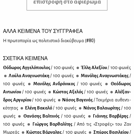
επιστροφή στο αφιέρωμα
ΑΛΛΑ ΚΕΙΜΕΝΑ ΤΟΥ ΣΥΓΓΡΑΦΕΑ
#80)
Η πρω­το­πο­ρία ως πο­λι­τι­στι­κό δια­κύ­βευ­μα (
ΣΧΕΤΙΚΑ ΚΕΙΜΕΝΑ
Θό­δω­ρος Αγ­γε­λό­που­λος
/ 100 φω­νές
Έλ­λη Αλε­ξί­ου
/ 100 φω­νές
Λού­λα Ανα­γνω­στά­κη
/ 100 φω­νές
Μα­νό­λης Ανα­γνω­στά­κης
/
100 φω­νές
Μα­νό­λης Αν­δρό­νι­κος
/ 100 φω­νές
Θε­ό­δω­ρος
Αντω­νί­ου
/ 100 φω­νές
Κώ­στας Αξε­λός
/ 100 φω­νές
Αλέ­ξαν­
δρος Αρ­γυ­ρί­ου
/ 100 φω­νές
Νά­σος Βα­γε­νάς
/ Τεκ­μή­ρια αυ­θε­ντι­
κό­τη­τας
Ελέ­νη Βα­κα­λό
/ 100 φω­νές
Νά­νος Βα­λα­ω­ρί­της
/ 100
φω­νές
Θα­νά­σης Βαλ­τι­νός
/ 100 φω­νές
Γιάν­νης Βαρ­βέ­ρης
/
100 φω­νές
Γιώρ­γος Βαρ­θα­λί­της
/ Από τις «Στρο­φές» του Ζαν
Μω­ρε­άς
Κώ­στας Βάρ­να­λης
/ 100 φω­νές
Σπύ­ρος Βα­σι­λεί­ου
/