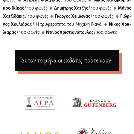
κος-Γκί­κας
/ 100 φω­νές
Δη­μή­τρης Χα­τζής
/ 100 φω­νές
Μά­νος
Χα­τζι­δά­κις
/ 100 φω­νές
Γιώρ­γος Χει­μω­νάς
/ 100 φω­νές
Γιώρ­
γος Χου­λιά­ρας
/ Η τρυ­φε­ρό­τη­τα του Μι­χά­λη Γκα­νά
Νί­κος Χου­
λια­ράς
/ 100 φω­νές
Ντί­νος Χρι­στια­νό­που­λος
/ 100 φω­νές
αυτόν το μήνα οι εκδότες προτείνουν: