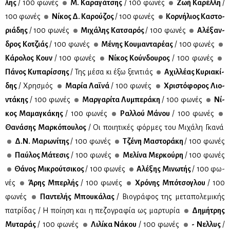
λης
/ 100 φω­νές
Μ. Κα­ρα­γά­τσης
/ 100 φω­νές
Ζωή Κα­ρέλ­λη
/
100 φω­νές
Νί­κος Δ. Κα­ρού­ζος
/ 100 φω­νές
Κορ­νή­λιος Κα­στο­
ριά­δης
/ 100 φω­νές
Μι­χά­λης Κα­τσα­ρός
/ 100 φω­νές
Αλέ­ξαν­
δρος Κο­τζιάς
/ 100 φω­νές
Μέ­νης Κου­μα­ντα­ρέ­ας
/ 100 φω­νές
Κά­ρο­λος Κουν
/ 100 φω­νές
Νί­κος Κούν­δου­ρος
/ 100 φω­νές
Πά­νος Κυ­πα­ρίσ­σης
/ Της μέ­σα κι έξω ξε­νι­τιάς
Αχιλ­λέ­ας Κυ­ρια­κί­
δης
/ Χρη­σμός
Μα­ρία Λαϊ­νά
/ 100 φω­νές
Χρι­στό­φο­ρος Λιο­
ντά­κης
/ 100 φω­νές
Μαρ­γα­ρί­τα Λυ­μπε­ρά­κη
/ 100 φω­νές
Νί­
κος Μα­μα­γκά­κης
/ 100 φω­νές
Ραλ­λού Μά­νου
/ 100 φω­νές
Θα­νά­σης Μαρ­κό­που­λος
/ Οι ποι­η­τι­κές φόρ­μες του Μι­χά­λη Γκα­νά
Δ.Ν. Μα­ρω­νί­της
/ 100 φω­νές
Τζέ­νη Μα­στο­ρά­κη
/ 100 φω­νές
Παύ­λος Μά­τε­σις
/ 100 φω­νές
Με­λί­να Μερ­κού­ρη
/ 100 φω­νές
Θά­νος Μι­κρού­τσι­κος
/ 100 φω­νές
Αλέ­ξης Μι­νω­τής
/ 100 φω­
νές
Άρης Μπερ­λής
/ 100 φω­νές
Χρό­νης Μπό­τσο­γλου
/ 100
φω­νές
Πα­ντε­λής Μπου­κά­λας
/ Βιο­γρά­φος της με­τα­πο­λε­μι­κής
πα­τρί­δας / Η ποί­η­ση και η πε­ζο­γρα­φία ως μαρ­τυ­ρία
Δη­μή­τρης
Μυ­τα­ράς
/ 100 φω­νές
Λι­λί­κα Νά­κου
/ 100 φω­νές
- Νελ­λυς
/