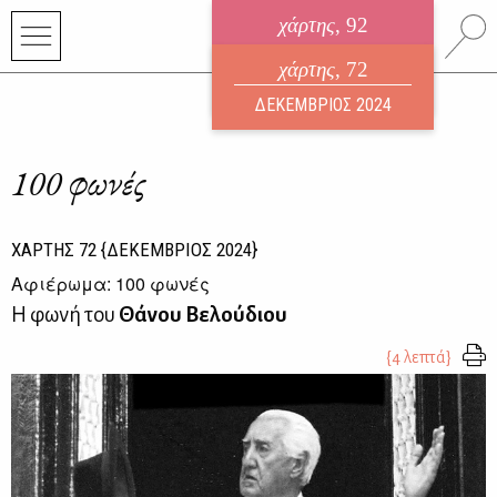
χάρτης
, 92
ηλεκτρονικό περιοδικό
χάρτης
, 72
ΑΥΓΟΥΣΤΟΣ 2026
ΔΕΚΕΜΒΡΙΟΣ 2024
100 φωνές
ΧΑΡΤΗΣ
72
{ΔΕΚΕΜΒΡΙΟΣ 2024}
Αφιέρωμα: 100 φωνές
Η φωνή του
Θάνου Βελούδιου
{4 λεπτά}