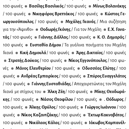
100 φω­νές
Βα­σί­λης Βα­σι­λι­κός
/ 100 φω­νές
Μί­νως Βο­λα­νά­κης
/ 100 φω­νές
Νι­κη­φό­ρος Βρετ­τά­κος
/ 100 φω­νές
Κώ­στας Γε­
ωρ­γου­σό­που­λος
/ 100 φω­νές
Μι­χά­λης Γκα­νάς
/ Μια συ­ζή­τη­ση
για την «Άψιν­θο»
Θο­δω­ρής Γκό­νης
/ Για τον Μι­χά­λη
Ε.Χ. Γο­να­
τάς
/ 100 φω­νές
Γιάν­νης Δάλ­λας
/ 100 φω­νές
Κ. Θ. Δη­μα­ράς
/
100 φω­νές
Ευ­στα­θία Δή­μου
/ Τα γυά­λι­να ποι­ή­μα­τα του Μι­χά­λη
Γκα­νά
Κι­κή Δη­μου­λά
/ 100 φω­νές
Άρης Δι­κταί­ος
/ 100 φω­νές
Στρα­τής Δού­κας
/ 100 φω­νές
Νί­κος Εγ­γο­νό­που­λος
/ 100 φω­
νές
Μά­νος Ελευ­θε­ρί­ου
/ 100 φω­νές
Οδυσ­σέ­ας Ελύ­της
/ 100
φω­νές
Αν­δρέ­ας Εμπει­ρί­κος
/ 100 φω­νές
Σπύ­ρος Ευαγ­γε­λά­τος
/ 100 φω­νές
Γιάν­νης Ευ­στα­θιά­δης
/ Απο­χαι­ρε­τώ­ντας τον Μι­χά­λη
Γκα­νά με στί­χους του
Άλ­κη Ζέη
/ 100 φω­νές
Μί­κης Θε­ο­δω­ρά­
κης
/ 100 φω­νές
Νά­σος Θε­ο­φί­λου
/ 100 φω­νές
. Θό­δω­ρος
/
100 φω­νές
Άλ­κης Θρύ­λος
/ 100 φω­νές
Γιώρ­γος Ιω­άν­νου
/ 100
φω­νές
Νί­κος Κα­ζαν­τζά­κης
/ 100 φω­νές
Έκτωρ Κα­κνα­βά­τος
/
100 φω­νές
Νι­κό­λα­ος Κά­λας
/ 100 φω­νές
Ιά­κω­βος Κα­μπα­νέλ­