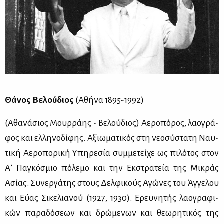
Θά­νος Βε­λού­διος
(Αθή­να 1895-1992)
(Αθα­νά­σιος Μουρ­ρά­ης - Βε­λού­διος) Αε­ρο­πό­ρος, λα­ο­γρά­
φος και ελ­λη­νο­δί­φης. Αξιω­μα­τι­κός στη νε­ο­σύ­στα­τη Ναυ­
τι­κή Αε­ρο­πο­ρι­κή Υπη­ρε­σία συμ­με­τεί­χε ως πι­λό­τος στον
Α’ Πα­γκό­σμιο πό­λε­μο και την Εκ­στρα­τεία της Μι­κράς
Ασί­ας. Συ­νερ­γά­της στους Δελ­φι­κούς Αγώ­νες του Άγ­γε­λου
και Εύ­ας Σι­κε­λια­νού (1927, 1930). Ερευ­νη­τής λα­ο­γρα­φι­
κών πα­ρα­δό­σε­ων και δρώ­με­νων και θε­ω­ρη­τι­κός της