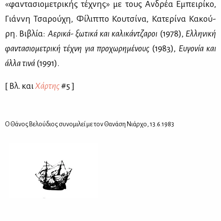
«φα­ντα­σιο­με­τρι­κής τέ­χνης» με τους Αν­δρέα Εμπει­ρί­κο,
Γιάν­νη Τσα­ρού­χη, Φί­λιπ­πο Κου­τσί­να, Κα­τε­ρί­να Κα­κού­
ρη. Βι­βλία:
Αε­ρι­κά- ξω­τι­κά και κα­λι­κάν­τζα­ροι
(1978),
Ελ­λη­νι­κή
φα­ντα­σιο­με­τρι­κή τέ­χνη για προ­χω­ρη­μέ­νους
(1983),
Ευ­γο­νία και
άλ­λα τι­νά
(1991).
[ Βλ. και
Χάρ­της
#5
]
Ο Θά­νος Βε­λού­διος συ­νο­μι­λεί με τον Θα­νά­ση Νιάρ­χο, 13.6.1983