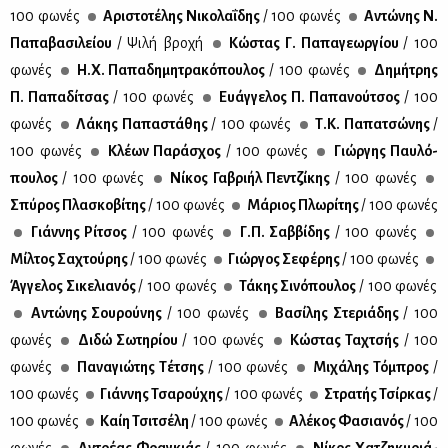
100 φω­νές
Αρι­στο­τέ­λης Νι­κο­λα­ΐ­δης
/ 100 φω­νές
Αντώ­νης Ν.
Πα­πα­βα­σι­λεί­ου
/ Ψι­λή βρο­χή
Κώ­στας Γ. Πα­πα­γε­ωρ­γί­ου
/ 100
φω­νές
Η.Χ. Πα­πα­δη­μη­τρα­κό­που­λος
/ 100 φω­νές
Δη­μή­τρης
Π. Πα­πα­δί­τσας
/ 100 φω­νές
Ευάγ­γε­λος Π. Πα­πα­νού­τσος
/ 100
φω­νές
Λά­κης Πα­πα­στά­θης
/ 100 φω­νές
Τ.Κ. Πα­πα­τσώ­νης
/
100 φω­νές
Κλέ­ων Πα­ρά­σχος
/ 100 φω­νές
Γιώρ­γης Παυ­λό­
που­λος
/ 100 φω­νές
Νί­κος Γα­βρι­ήλ Πεν­τζί­κης
/ 100 φω­νές
Σπύ­ρος Πλα­σκο­βί­της
/ 100 φω­νές
Μά­ριος Πλω­ρί­της
/ 100 φω­νές
Γιάν­νης Ρί­τσος
/ 100 φω­νές
Γ.Π. Σαβ­βί­δης
/ 100 φω­νές
Μίλ­τος Σα­χτού­ρης
/ 100 φω­νές
Γιώρ­γος Σε­φέ­ρης
/ 100 φω­νές
Άγ­γε­λος Σι­κε­λια­νός
/ 100 φω­νές
Τά­κης Σι­νό­που­λος
/ 100 φω­νές
Αντώ­νης Σου­ρού­νης
/ 100 φω­νές
Βα­σί­λης Στε­ριά­δης
/ 100
φω­νές
Δι­δώ Σω­τη­ρί­ου
/ 100 φω­νές
Κώ­στας Τα­χτσής
/ 100
φω­νές
Πα­να­γιώ­της Τέ­τσης
/ 100 φω­νές
Μι­χά­λης Τό­μπρος
/
100 φω­νές
Γιάν­νης Τσα­ρού­χης
/ 100 φω­νές
Στρα­τής Τσίρ­κας
/
100 φω­νές
Καίη Τσι­τσέ­λη
/ 100 φω­νές
Αλέ­κος Φα­σια­νός
/ 100
φω­νές
Αντρέ­ας Φρα­γκιάς
/ 100 φω­νές
Νί­κος Χα­τζη­κυ­ριά­