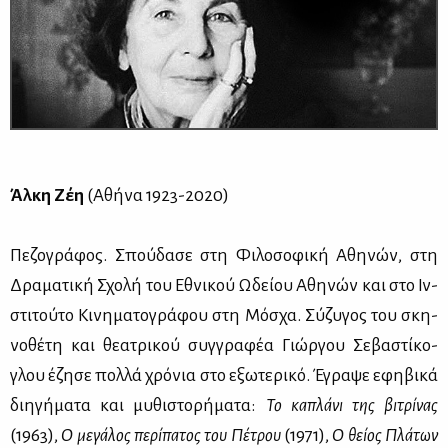
Άλ­κη Ζέη
(Αθή­να 1923-2020)
Πε­ζο­γρά­φος. Σπού­δα­σε στη Φι­λο­σο­φι­κή Αθη­νών, στη
Δρα­μα­τι­κή Σχο­λή του Εθνι­κού Ωδεί­ου Αθη­νών και στο Ιν­
στι­τού­το Κι­νη­μα­το­γρά­φου στη Μό­σχα. Σύ­ζυ­γος του σκη­
νο­θέ­τη και θε­α­τρι­κού συγ­γρα­φέα Γιώρ­γου Σε­βα­στί­κο­
γλου έζη­σε πολ­λά χρό­νια στο εξω­τε­ρι­κό. Έγρα­ψε εφη­βι­κά
δι­η­γή­μα­τα και μυ­θι­στο­ρή­μα­τα:
Το κα­πλά­νι της βι­τρί­νας
(1963),
Ο με­γά­λος πε­ρί­πα­τος του Πέ­τρου
(1971),
Ο θεί­ος Πλά­των