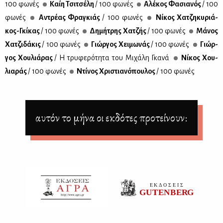
100 φω­νές
Καίη Τσι­τσέ­λη
/ 100 φω­νές
Αλέ­κος Φα­σια­νός
/ 100
φω­νές
Αντρέ­ας Φρα­γκιάς
/ 100 φω­νές
Νί­κος Χα­τζη­κυ­ριά­
κος-Γκί­κας
/ 100 φω­νές
Δη­μή­τρης Χα­τζής
/ 100 φω­νές
Μά­νος
Χα­τζι­δά­κις
/ 100 φω­νές
Γιώρ­γος Χει­μω­νάς
/ 100 φω­νές
Γιώρ­
γος Χου­λιά­ρας
/ Η τρυ­φε­ρό­τη­τα του Μι­χά­λη Γκα­νά
Νί­κος Χου­
λια­ράς
/ 100 φω­νές
Ντί­νος Χρι­στια­νό­που­λος
/ 100 φω­νές
αυτόν το μήνα οι εκδότες προτείνουν: