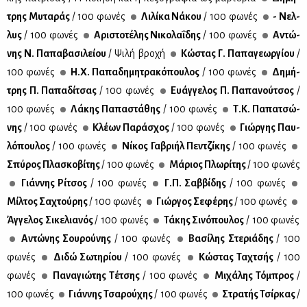
τρης Μυ­τα­ράς
/ 100 φω­νές
Λι­λί­κα Νά­κου
/ 100 φω­νές
- Νελ­
λυς
/ 100 φω­νές
Αρι­στο­τέ­λης Νι­κο­λα­ΐ­δης
/ 100 φω­νές
Αντώ­
νης Ν. Πα­πα­βα­σι­λεί­ου
/ Ψι­λή βρο­χή
Κώ­στας Γ. Πα­πα­γε­ωρ­γί­ου
/
100 φω­νές
Η.Χ. Πα­πα­δη­μη­τρα­κό­που­λος
/ 100 φω­νές
Δη­μή­
τρης Π. Πα­πα­δί­τσας
/ 100 φω­νές
Ευάγ­γε­λος Π. Πα­πα­νού­τσος
/
100 φω­νές
Λά­κης Πα­πα­στά­θης
/ 100 φω­νές
Τ.Κ. Πα­πα­τσώ­
νης
/ 100 φω­νές
Κλέ­ων Πα­ρά­σχος
/ 100 φω­νές
Γιώρ­γης Παυ­
λό­που­λος
/ 100 φω­νές
Νί­κος Γα­βρι­ήλ Πεν­τζί­κης
/ 100 φω­νές
Σπύ­ρος Πλα­σκο­βί­της
/ 100 φω­νές
Μά­ριος Πλω­ρί­της
/ 100 φω­νές
Γιάν­νης Ρί­τσος
/ 100 φω­νές
Γ.Π. Σαβ­βί­δης
/ 100 φω­νές
Μίλ­τος Σα­χτού­ρης
/ 100 φω­νές
Γιώρ­γος Σε­φέ­ρης
/ 100 φω­νές
Άγ­γε­λος Σι­κε­λια­νός
/ 100 φω­νές
Τά­κης Σι­νό­που­λος
/ 100 φω­νές
Αντώ­νης Σου­ρού­νης
/ 100 φω­νές
Βα­σί­λης Στε­ριά­δης
/ 100
φω­νές
Δι­δώ Σω­τη­ρί­ου
/ 100 φω­νές
Κώ­στας Τα­χτσής
/ 100
φω­νές
Πα­να­γιώ­της Τέ­τσης
/ 100 φω­νές
Μι­χά­λης Τό­μπρος
/
100 φω­νές
Γιάν­νης Τσα­ρού­χης
/ 100 φω­νές
Στρα­τής Τσίρ­κας
/