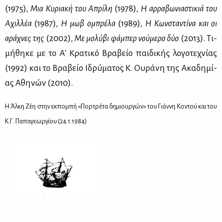
(1975),
Μια Κυ­ρια­κή του Απρί­λη
(1978),
Η αρ­ρα­βω­νια­στι­κιά του
Αχιλ­λέα
(1987),
Η μωβ ομπρέ­λα
(1989),
Η Κων­στα­ντί­να και οι
αρά­χνες της
(2002),
Με μο­λύ­βι φά­μπερ νού­με­ρο δύο
(2013). Τι­
μή­θη­κε με το Α' Κρα­τι­κό Βρα­βείο παι­δι­κής λο­γο­τε­χνί­ας
(1992) και το Βρα­βείο Ιδρύ­μα­τος Κ. Ου­ρά­νη της Ακα­δη­μί­
ας Αθη­νών (2010).
Η Άλ­κη Ζέη στην εκ­πο­μπή «Πορ­τρέ­τα δη­μιουρ­γών» του Γιάν­νη Κο­ντού και του
Κ.Γ. Πα­πα­γε­ωρ­γί­ου (24.1.1984)