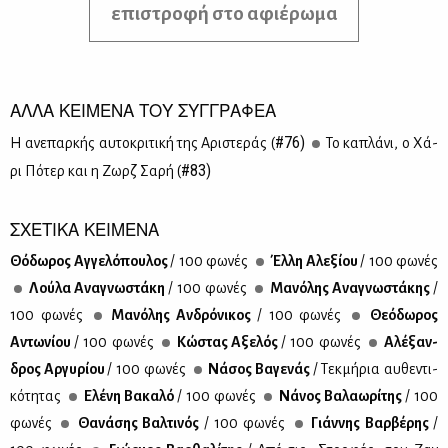
επιστροφή στο αφιέρωμα
ΑΛΛΑ ΚΕΙΜΕΝΑ ΤΟΥ ΣΥΓΓΡΑΦΕΑ
#76)
Η ανε­παρ­κής αυ­το­κρι­τι­κή της Αρι­στε­ράς (
Το κα­πλά­νι, ο Χά­
#83)
ρι Πό­τερ και η Ζωρζ Σα­ρή (
ΣΧΕΤΙΚΑ ΚΕΙΜΕΝΑ
Θό­δω­ρος Αγ­γε­λό­που­λος
/ 100 φω­νές
Έλ­λη Αλε­ξί­ου
/ 100 φω­νές
Λού­λα Ανα­γνω­στά­κη
/ 100 φω­νές
Μα­νό­λης Ανα­γνω­στά­κης
/
100 φω­νές
Μα­νό­λης Αν­δρό­νι­κος
/ 100 φω­νές
Θε­ό­δω­ρος
Αντω­νί­ου
/ 100 φω­νές
Κώ­στας Αξε­λός
/ 100 φω­νές
Αλέ­ξαν­
δρος Αρ­γυ­ρί­ου
/ 100 φω­νές
Νά­σος Βα­γε­νάς
/ Τεκ­μή­ρια αυ­θε­ντι­
κό­τη­τας
Ελέ­νη Βα­κα­λό
/ 100 φω­νές
Νά­νος Βα­λα­ω­ρί­της
/ 100
φω­νές
Θα­νά­σης Βαλ­τι­νός
/ 100 φω­νές
Γιάν­νης Βαρ­βέ­ρης
/