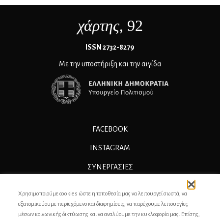
χάρτης
, 92
ΙSSN 2732-8279
Με την υποστήριξη και την αιγίδα
FACEBOOK
INSTAGRAM
ΣΥΝΕΡΓΑΣΊΕΣ
ΔΙΑΦΗΜΙΣΗ
Χρησιμοποιούμε cookies ώστε η τοποθεσία μας να λειτουργεί σωστά, να
ΕΠΙΚΟΙΝΩΝΙΑ
εξατομικεύουμε περιεχόμενο και διαφημίσεις, να παρέχουμε λειτουργίες
μέσων κοινωνικής δικτύωσης και να αναλύουμε την κυκλοφορία μας. Επίσης,