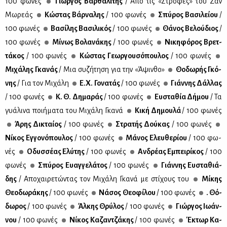
100 φω­νές
Γιώρ­γος Βαρ­θα­λί­της
/ Από τις «Στρο­φές» του Ζαν
Μω­ρε­άς
Κώ­στας Βάρ­να­λης
/ 100 φω­νές
Σπύ­ρος Βα­σι­λεί­ου
/
100 φω­νές
Βα­σί­λης Βα­σι­λι­κός
/ 100 φω­νές
Θά­νος Βε­λού­διος
/
100 φω­νές
Μί­νως Βο­λα­νά­κης
/ 100 φω­νές
Νι­κη­φό­ρος Βρετ­
τά­κος
/ 100 φω­νές
Κώ­στας Γε­ωρ­γου­σό­που­λος
/ 100 φω­νές
Μι­χά­λης Γκα­νάς
/ Μια συ­ζή­τη­ση για την «Άψιν­θο»
Θο­δω­ρής Γκό­
νης
/ Για τον Μι­χά­λη
Ε.Χ. Γο­να­τάς
/ 100 φω­νές
Γιάν­νης Δάλ­λας
/ 100 φω­νές
Κ. Θ. Δη­μα­ράς
/ 100 φω­νές
Ευ­στα­θία Δή­μου
/ Τα
γυά­λι­να ποι­ή­μα­τα του Μι­χά­λη Γκα­νά
Κι­κή Δη­μου­λά
/ 100 φω­νές
Άρης Δι­κταί­ος
/ 100 φω­νές
Στρα­τής Δού­κας
/ 100 φω­νές
Νί­κος Εγ­γο­νό­που­λος
/ 100 φω­νές
Μά­νος Ελευ­θε­ρί­ου
/ 100 φω­
νές
Οδυσ­σέ­ας Ελύ­της
/ 100 φω­νές
Αν­δρέ­ας Εμπει­ρί­κος
/ 100
φω­νές
Σπύ­ρος Ευαγ­γε­λά­τος
/ 100 φω­νές
Γιάν­νης Ευ­στα­θιά­
δης
/ Απο­χαι­ρε­τώ­ντας τον Μι­χά­λη Γκα­νά με στί­χους του
Μί­κης
Θε­ο­δω­ρά­κης
/ 100 φω­νές
Νά­σος Θε­ο­φί­λου
/ 100 φω­νές
. Θό­
δω­ρος
/ 100 φω­νές
Άλ­κης Θρύ­λος
/ 100 φω­νές
Γιώρ­γος Ιω­άν­
νου
/ 100 φω­νές
Νί­κος Κα­ζαν­τζά­κης
/ 100 φω­νές
Έκτωρ Κα­