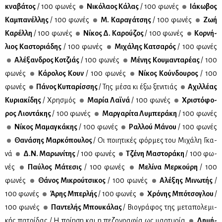
κνα­βά­τος
/ 100 φω­νές
Νι­κό­λα­ος Κά­λας
/ 100 φω­νές
Ιά­κω­βος
Κα­μπα­νέλ­λης
/ 100 φω­νές
Μ. Κα­ρα­γά­τσης
/ 100 φω­νές
Ζωή
Κα­ρέλ­λη
/ 100 φω­νές
Νί­κος Δ. Κα­ρού­ζος
/ 100 φω­νές
Κορ­νή­
λιος Κα­στο­ριά­δης
/ 100 φω­νές
Μι­χά­λης Κα­τσα­ρός
/ 100 φω­νές
Αλέ­ξαν­δρος Κο­τζιάς
/ 100 φω­νές
Μέ­νης Κου­μα­ντα­ρέ­ας
/ 100
φω­νές
Κά­ρο­λος Κουν
/ 100 φω­νές
Νί­κος Κούν­δου­ρος
/ 100
φω­νές
Πά­νος Κυ­πα­ρίσ­σης
/ Της μέ­σα κι έξω ξε­νι­τιάς
Αχιλ­λέ­ας
Κυ­ρια­κί­δης
/ Χρη­σμός
Μα­ρία Λαϊ­νά
/ 100 φω­νές
Χρι­στό­φο­
ρος Λιο­ντά­κης
/ 100 φω­νές
Μαρ­γα­ρί­τα Λυ­μπε­ρά­κη
/ 100 φω­νές
Νί­κος Μα­μα­γκά­κης
/ 100 φω­νές
Ραλ­λού Μά­νου
/ 100 φω­νές
Θα­νά­σης Μαρ­κό­που­λος
/ Οι ποι­η­τι­κές φόρ­μες του Μι­χά­λη Γκα­
νά
Δ.Ν. Μα­ρω­νί­της
/ 100 φω­νές
Τζέ­νη Μα­στο­ρά­κη
/ 100 φω­
νές
Παύ­λος Μά­τε­σις
/ 100 φω­νές
Με­λί­να Μερ­κού­ρη
/ 100
φω­νές
Θά­νος Μι­κρού­τσι­κος
/ 100 φω­νές
Αλέ­ξης Μι­νω­τής
/
100 φω­νές
Άρης Μπερ­λής
/ 100 φω­νές
Χρό­νης Μπό­τσο­γλου
/
100 φω­νές
Πα­ντε­λής Μπου­κά­λας
/ Βιο­γρά­φος της με­τα­πο­λε­μι­
κής πα­τρί­δας / Η ποί­η­ση και η πε­ζο­γρα­φία ως μαρ­τυ­ρία
Δη­μή­