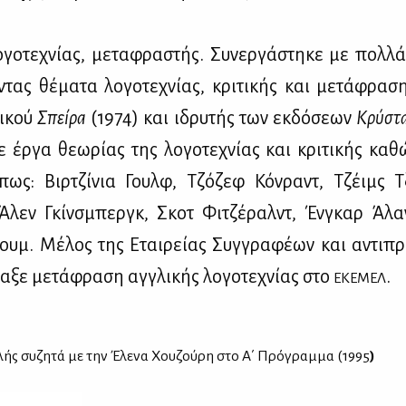
ο­γο­τε­χνί­ας, με­τα­φρα­στής. Συ­νερ­γά­στη­κε με πολ­λά
­ντας θέ­μα­τα λο­γο­τε­χνί­ας, κρι­τι­κής και με­τά­φρα­σ
δι­κού
Σπεί­ρα
(1974) και ιδρυ­τής των εκ­δό­σε­ων
Κρύ­στα
 έρ­γα θε­ω­ρί­ας της λο­γο­τε­χνί­ας και κρι­τι­κής κα
πως: Βιρ­τζί­νια Γουλφ, Τζό­ζεφ Κόν­ραντ, Τζέιμς Τζ
Άλεν Γκίν­σμπεργκ, Σκοτ Φι­τζέ­ραλντ, Έν­γκαρ Άλ
μ. Μέ­λος της Εται­ρεί­ας Συγ­γρα­φέ­ων και αντι­πρ
α­ξε με­τά­φρα­ση αγ­γλι­κής λο­γο­τε­χνί­ας στο
.
ΕΚΕ­ΜΕΛ
ς συ­ζη­τά με την Έλε­να Χου­ζού­ρη στο Α΄ Πρό­γραμ­μα (1995
)