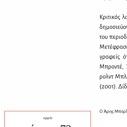
Κρι­τι­κός λ
δη­μο­σιεύ­ο
του πε­ριο­
Με­τέ­φρα­σε
γρα­φείς ό
Μπρο­ντέ, 
ρολντ Μπλου
(2001). Δί­δ
Ο Άρης Μπερ­λή
αρχείο