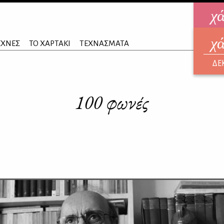
χ
χ
ηλεκ
ΕΧΝΕΣ
ΤΟ ΧΑΡΤΑΚΙ
ΤΕΧΝΑΣΜΑΤΑ
ΑΥΓ
ΔΕ
100 φωνές