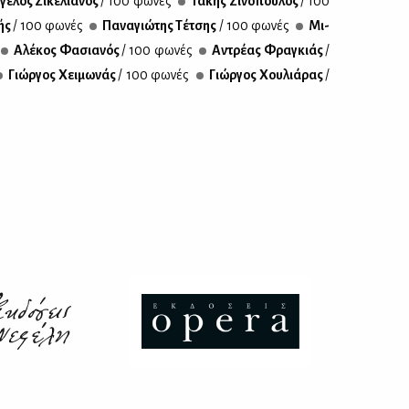
γε­λος Σι­κε­λια­νός
/ 100 φω­νές
Τά­κης Σι­νό­που­λος
/ 100
ής
/ 100 φω­νές
Πα­να­γιώ­της Τέ­τσης
/ 100 φω­νές
Μι­
Αλέ­κος Φα­σια­νός
/ 100 φω­νές
Αντρέ­ας Φρα­γκιάς
/
Γιώρ­γος Χει­μω­νάς
/ 100 φω­νές
Γιώρ­γος Χου­λιά­ρας
/