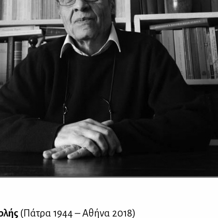
­λής
(Πά­τρα 1944 – Αθή­να 2018)