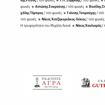
νης Ρί­τσος
/ 100 φω­νές
Γ.Π. Σαβ­βί­δης
/ 100 φω­νές
φω­νές
Αντώ­νης Σου­ρού­νης
/ 100 φω­νές
Βα­σί­λης Σ
χά­λης Τό­μπρος
/ 100 φω­νές
Γιάν­νης Τσα­ρού­χης
/ 100
100 φω­νές
Νί­κος Χα­τζη­κυ­ριά­κος-Γκί­κας
/ 100 φω­νές
Η τρυ­φε­ρό­τη­τα του Μι­χά­λη Γκα­νά
Νί­κος Χου­λια­ράς
/ 