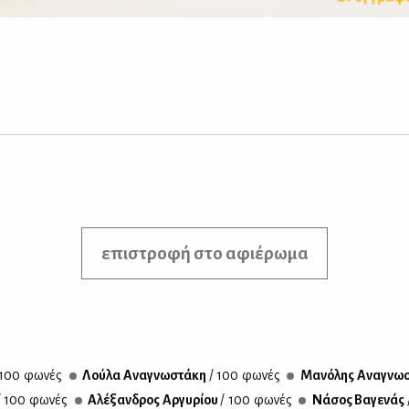
επιστροφή στο αφιέρωμα
 100 φω­νές
Λού­λα Ανα­γνω­στά­κη
/ 100 φω­νές
Μα­νό­λης Ανα­γνω­
/ 100 φω­νές
Αλέ­ξαν­δρος Αρ­γυ­ρί­ου
/ 100 φω­νές
Νά­σος Βα­γε­νάς