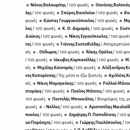
Νά­νος Βα­λα­ω­ρί­της
/ 100 φω­νές
Θα­νά­σης Βαλ­τι­νό
λης
/ 100 φω­νές
Σπύ­ρος Βα­σι­λεί­ου
/ 100 φω­νές
Βα­
φω­νές
Κώ­στας Γε­ωρ­γου­σό­που­λος
/ 100 φω­νές
Μι­
λας
/ 100 φω­νές
Κ. Θ. Δη­μα­ράς
/ 100 φω­νές
Ευ­στ
Δού­κας
/ 100 φω­νές
Νί­κος Εγ­γο­νό­που­λος
/ 100 φω­νέ
τος
/ 100 φω­νές
Γιάν­νης Ευ­στα­θιά­δης
/ Απο­χαι­ρε­τώ­ν
νές
. Θό­δω­ρος
/ 100 φω­νές
Άλ­κης Θρύ­λος
/ 100 φω­
/ 100 φω­νές
Ιά­κω­βος Κα­μπα­νέλ­λης
/ 100 φω­νές
Μ.
νές
Μι­χά­λης Κα­τσα­ρός
/ 100 φω­νές
Αλέ­ξαν­δρος Κο
νος Κυ­πα­ρίσ­σης
/ Της μέ­σα κι έξω ξε­νι­τιάς
Αχιλ­λέ­ας Κυ
νές
Νί­κος Μα­μα­γκά­κης
/ 100 φω­νές
Ραλ­λού Μά­νο
στο­ρά­κη
/ 100 φω­νές
Παύ­λος Μά­τε­σις
/ 100 φω­νές
100 φω­νές
Πα­ντε­λής Μπου­κά­λας
/ Βιο­γρά­φος της με
φω­νές
- Νελ­λυς
/ 100 φω­νές
Αρι­στο­τέ­λης Νι­κο­λα­ΐ
που­λος
/ 100 φω­νές
Δη­μή­τρης Π. Πα­πα­δί­τσας
/ 100 φ
ων Πα­ρά­σχος
/ 100 φω­νές
Γιώρ­γης Παυ­λό­που­λος
/ 10