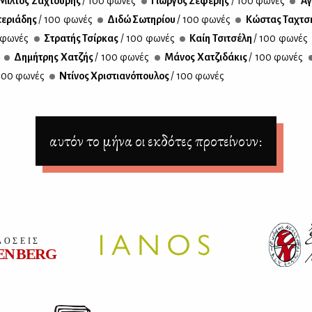
Μίλ­τος Σα­χτού­ρης
/ 100 φω­νές
Γιώρ­γος Σε­φέ­ρης
/ 100 φω­νές
Άγ­
τε­ριά­δης
/ 100 φω­νές
Δι­δώ Σω­τη­ρί­ου
/ 100 φω­νές
Κώ­στας Τα­χτσ
 φω­νές
Στρα­τής Τσίρ­κας
/ 100 φω­νές
Καίη Τσι­τσέ­λη
/ 100 φω­νές
Δη­μή­τρης Χα­τζής
/ 100 φω­νές
Μά­νος Χα­τζι­δά­κις
/ 100 φω­νές
100 φω­νές
Ντί­νος Χρι­στια­νό­που­λος
/ 100 φω­νές
αυτόν το μήνα οι εκδότες προτείνουν: