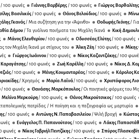
ς
/ 100 φω­νές
Γιάν­νης Βαρ­βέ­ρης
/ 100 φω­νές
Γιώρ­γος Βαρ­θα­λί­τη
σί­λης Βα­σι­λι­κός
/ 100 φω­νές
Θά­νος Βε­λού­διος
/ 100 φω­νές
Μί­νω
χά­λης Γκα­νάς
/ Μια συ­ζή­τη­ση για την «Άψιν­θο»
Θο­δω­ρής Γκό­νης
/ Γι
α­θία Δή­μου
/ Τα γυά­λι­να ποι­ή­μα­τα του Μι­χά­λη Γκα­νά
Κι­κή Δη­μου­
ς
Μά­νος Ελευ­θε­ρί­ου
/ 100 φω­νές
Οδυσ­σέ­ας Ελύ­της
/ 100 φω­νές
τας τον Μι­χά­λη Γκα­νά με στί­χους του
Άλ­κη Ζέη
/ 100 φω­νές
Μί­κης 
νές
Γιώρ­γος Ιω­άν­νου
/ 100 φω­νές
Νί­κος Κα­ζαν­τζά­κης
/ 100 φω­ν
 Κα­ρα­γά­τσης
/ 100 φω­νές
Ζωή Κα­ρέλ­λη
/ 100 φω­νές
Νί­κος Δ. Κα
­τζιάς
/ 100 φω­νές
Μέ­νης Κου­μα­ντα­ρέ­ας
/ 100 φω­νές
Κά­ρο­λος Κ
­ρια­κί­δης
/ Χρη­σμός
Μα­ρία Λαϊ­νά
/ 100 φω­νές
Χρι­στό­φο­ρος Λιο
υ
/ 100 φω­νές
Θα­νά­σης Μαρ­κό­που­λος
/ Οι ποι­η­τι­κές φόρ­μες του Μι­
Με­λί­να Μερ­κού­ρη
/ 100 φω­νές
Θά­νος Μι­κρού­τσι­κος
/ 100 φω­νές
­τα­πο­λε­μι­κής πα­τρί­δας / Η ποί­η­ση και η πε­ζο­γρα­φία ως μαρ­τυ­ρία
­δης
/ 100 φω­νές
Αντώ­νης Ν. Πα­πα­βα­σι­λεί­ου
/ Ψι­λή βρο­χή
Κώ­στας 
ω­νές
Ευάγ­γε­λος Π. Πα­πα­νού­τσος
/ 100 φω­νές
Λά­κης Πα­πα­στά­
0 φω­νές
Νί­κος Γα­βρι­ήλ Πεν­τζί­κης
/ 100 φω­νές
Σπύ­ρος Πλα­σκο­βί­