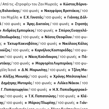
ς
/ Από τις «Στρο­φές» του Ζαν Μω­ρε­άς
Κώ­στας Βάρ­να­
ς Βο­λα­νά­κης
/ 100 φω­νές
Νι­κη­φό­ρος Βρετ­τά­κος
/ 100
α τον Μι­χά­λη
Ε.Χ. Γο­να­τάς
/ 100 φω­νές
Γιάν­νης Δάλ­
λά
/ 100 φω­νές
Άρης Δι­κταί­ος
/ 100 φω­νές
Στρα­τής
Αν­δρέ­ας Εμπει­ρί­κος
/ 100 φω­νές
Σπύ­ρος Ευαγ­γε­λά­
Θε­ο­δω­ρά­κης
/ 100 φω­νές
Νά­σος Θε­ο­φί­λου
/ 100 φω­
ές
Έκτωρ Κα­κνα­βά­τος
/ 100 φω­νές
Νι­κό­λα­ος Κά­λας
­ρού­ζος
/ 100 φω­νές
Κορ­νή­λιος Κα­στο­ριά­δης
/ 100 φω­
ουν
/ 100 φω­νές
Νί­κος Κούν­δου­ρος
/ 100 φω­νές
Πά­
­ντά­κης
/ 100 φω­νές
Μαρ­γα­ρί­τα Λυ­μπε­ρά­κη
/ 100 φω­
χά­λη Γκα­νά
Δ.Ν. Μα­ρω­νί­της
/ 100 φω­νές
Τζέ­νη Μα­
Αλέ­ξης Μι­νω­τής
/ 100 φω­νές
Χρό­νης Μπό­τσο­γλου
/
Δη­μή­τρης Μυ­τα­ράς
/ 100 φω­νές
Λι­λί­κα Νά­κου
/ 100
Γ. Πα­πα­γε­ωρ­γί­ου
/ 100 φω­νές
Η.Χ. Πα­πα­δη­μη­τρα­κό­
θης
/ 100 φω­νές
Τ.Κ. Πα­πα­τσώ­νης
/ 100 φω­νές
Κλέ­
της
/ 100 φω­νές
Μά­ριος Πλω­ρί­της
/ 100 φω­νές
Γιάν­