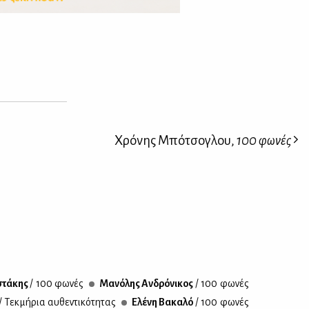
Χρόνης Μπότσογλου,
100 φωνές
στά­κης
/ 100 φω­νές
Μα­νό­λης Αν­δρό­νι­κος
/ 100 φω­νές
/ Τεκ­μή­ρια αυ­θε­ντι­κό­τη­τας
Ελέ­νη Βα­κα­λό
/ 100 φω­νές