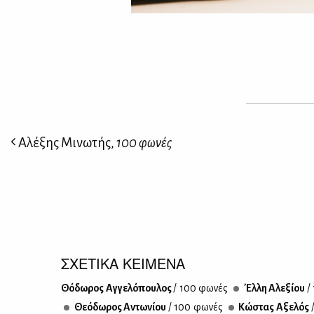
Αλέξης Μινωτής,
100 φωνές
ΣΧΕΤΙΚΑ ΚΕΙΜΕΝΑ
Θό­δω­ρος Αγ­γε­λό­που­λος
/ 100 φω­νές
Έλ­λη Αλε­ξί­ου
/
Θε­ό­δω­ρος Αντω­νί­ου
/ 100 φω­νές
Κώ­στας Αξε­λός