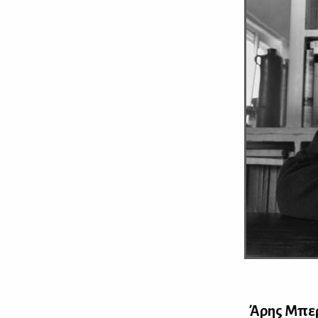
Άρης Μπερ