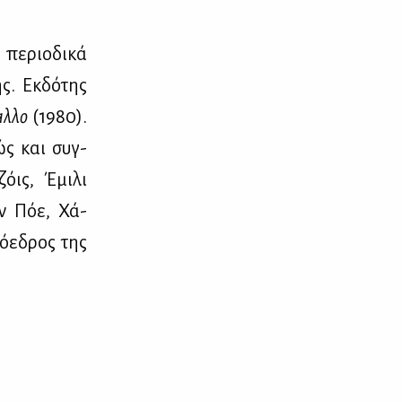
 πε­ριο­δι­κά
ης. Εκ­δό­της
λ­λο
(1980).
­θώς και συγ­
όις, Έμι­λι
αν Πόε, Χά­
ό­ε­δρος της