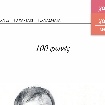
χ
χ
ηλεκ
ΕΧΝΕΣ
ΤΟ ΧΑΡΤΑΚΙ
ΤΕΧΝΑΣΜΑΤΑ
ΑΥΓ
ΔΕ
100 φωνές