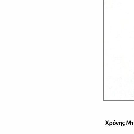
Χρό­νης Μπ