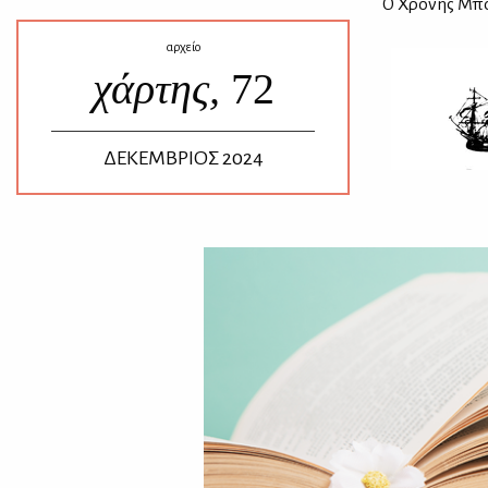
Ο Χρό­νης Μπό­
αρχείο
χάρτης,
72
ΔΕΚΕΜΒΡΙΟΣ 2024