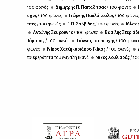
100 φω­νές
Δη­μή­τρης Π. Πα­πα­δί­τσας
/ 100 φω­νές
Ε
σχος
/ 100 φω­νές
Γιώρ­γης Παυ­λό­που­λος
/ 100 φω­νέ
τσος
/ 100 φω­νές
Γ.Π. Σαβ­βί­δης
/ 100 φω­νές
Μίλ­το
Αντώ­νης Σου­ρού­νης
/ 100 φω­νές
Βα­σί­λης Στε­ριά­
Τό­μπρος
/ 100 φω­νές
Γιάν­νης Τσα­ρού­χης
/ 100 φω­νέ
φω­νές
Νί­κος Χα­τζη­κυ­ριά­κος-Γκί­κας
/ 100 φω­νές
Δ
τρυ­φε­ρό­τη­τα του Μι­χά­λη Γκα­νά
Νί­κος Χου­λια­ράς
/ 10