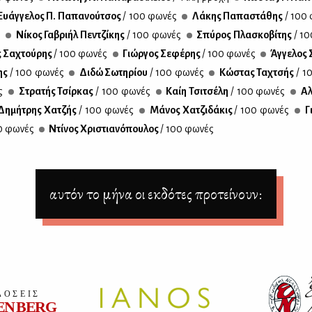
υάγ­γε­λος Π. Πα­πα­νού­τσος
/ 100 φω­νές
Λά­κης Πα­πα­στά­θης
/ 100 
ς
Νί­κος Γα­βρι­ήλ Πεν­τζί­κης
/ 100 φω­νές
Σπύ­ρος Πλα­σκο­βί­της
/ 10
ς Σα­χτού­ρης
/ 100 φω­νές
Γιώρ­γος Σε­φέ­ρης
/ 100 φω­νές
Άγ­γε­λος Σ
δης
/ 100 φω­νές
Δι­δώ Σω­τη­ρί­ου
/ 100 φω­νές
Κώ­στας Τα­χτσής
/ 1
ς
Στρα­τής Τσίρ­κας
/ 100 φω­νές
Καίη Τσι­τσέ­λη
/ 100 φω­νές
Αλ
η­μή­τρης Χα­τζής
/ 100 φω­νές
Μά­νος Χα­τζι­δά­κις
/ 100 φω­νές
Γ
0 φω­νές
Ντί­νος Χρι­στια­νό­που­λος
/ 100 φω­νές
αυτόν το μήνα οι εκδότες προτείνουν: