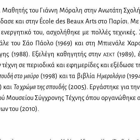
 Μα­θη­τής του Γιάν­νη Μό­ρα­λη στην Ανω­τά­τη Σχο­λ
δα­σε και στην École des Beaux Arts στο Πα­ρί­σι. Με
ενερ­γη­τι­κό του, ασχο­λή­θη­κε με πολ­λές τε­χνι­κές. 
­λε του Σάο Πά­ο­λο (1969) και στη Μπιε­νά­λε Χα­ρα
­γης (1988). Εξε­λέ­γη κα­θη­γη­τής στην
(1989), 
ΑΣΚΤ
τέ­χνη σε πε­ριο­δι­κά και εφη­με­ρί­δες και εξέ­δω­σε τη
ου­δή στο μαύ­ρο
(1998) και τα βι­βλία
Ημε­ρο­λό­γιο
(199
) και
Το χρώ­μα της σπου­δής
(2005). Ερ­γά­στη­κε για την
κού Μου­σεί­ου Σύγ­χρο­νης Τέ­χνης όπου ορ­γα­νώ­θη­κε α
­γων του (2010).