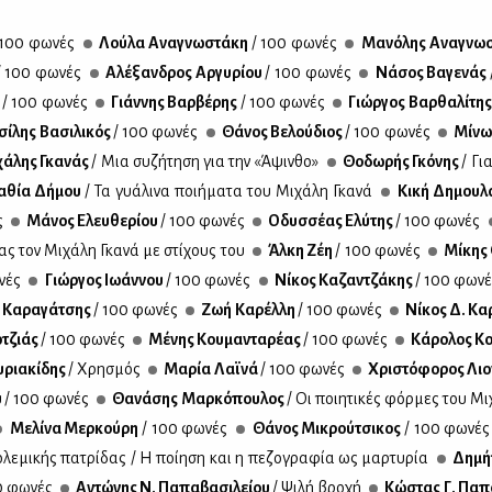
 100 φω­νές
Λού­λα Ανα­γνω­στά­κη
/ 100 φω­νές
Μα­νό­λης Ανα­γνω­
/ 100 φω­νές
Αλέ­ξαν­δρος Αρ­γυ­ρί­ου
/ 100 φω­νές
Νά­σος Βα­γε­νάς
ς
/ 100 φω­νές
Γιάν­νης Βαρ­βέ­ρης
/ 100 φω­νές
Γιώρ­γος Βαρ­θα­λί­τη
σί­λης Βα­σι­λι­κός
/ 100 φω­νές
Θά­νος Βε­λού­διος
/ 100 φω­νές
Μί­νω
χά­λης Γκα­νάς
/ Μια συ­ζή­τη­ση για την «Άψιν­θο»
Θο­δω­ρής Γκό­νης
/ Γι
α­θία Δή­μου
/ Τα γυά­λι­να ποι­ή­μα­τα του Μι­χά­λη Γκα­νά
Κι­κή Δη­μου­
ς
Μά­νος Ελευ­θε­ρί­ου
/ 100 φω­νές
Οδυσ­σέ­ας Ελύ­της
/ 100 φω­νές
τας τον Μι­χά­λη Γκα­νά με στί­χους του
Άλ­κη Ζέη
/ 100 φω­νές
Μί­κης 
νές
Γιώρ­γος Ιω­άν­νου
/ 100 φω­νές
Νί­κος Κα­ζαν­τζά­κης
/ 100 φω­ν
 Κα­ρα­γά­τσης
/ 100 φω­νές
Ζωή Κα­ρέλ­λη
/ 100 φω­νές
Νί­κος Δ. Κα
­τζιάς
/ 100 φω­νές
Μέ­νης Κου­μα­ντα­ρέ­ας
/ 100 φω­νές
Κά­ρο­λος Κ
­ρια­κί­δης
/ Χρη­σμός
Μα­ρία Λαϊ­νά
/ 100 φω­νές
Χρι­στό­φο­ρος Λιο
υ
/ 100 φω­νές
Θα­νά­σης Μαρ­κό­που­λος
/ Οι ποι­η­τι­κές φόρ­μες του Μι­
Με­λί­να Μερ­κού­ρη
/ 100 φω­νές
Θά­νος Μι­κρού­τσι­κος
/ 100 φω­νές
­λε­μι­κής πα­τρί­δας / Η ποί­η­ση και η πε­ζο­γρα­φία ως μαρ­τυ­ρία
Δη­μή
0 φω­νές
Αντώ­νης Ν. Πα­πα­βα­σι­λεί­ου
/ Ψι­λή βρο­χή
Κώ­στας Γ. Πα­πα