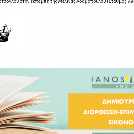
τσο­γλου στην εκ­πο­μπή της Με­λί­νας Αδα­μο­πού­λου (Σταθ­μός 9.84