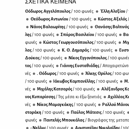
ΣΧΕΤΙΚΑ ΚΕΙΜΕΝΑ
Θό­δω­ρος Αγ­γε­λό­που­λος
/ 100 φω­νές
Έλ­λη Αλε­ξί­ου
/
Θε­ό­δω­ρος Αντω­νί­ου
/ 100 φω­νές
Κώ­στας Αξε­λός
Νά­νος Βα­λα­ω­ρί­της
/ 100 φω­νές
Θα­νά­σης Βαλ­τι­νό
λης
/ 100 φω­νές
Σπύ­ρος Βα­σι­λεί­ου
/ 100 φω­νές
Βα­
φω­νές
Κώ­στας Γε­ωρ­γου­σό­που­λος
/ 100 φω­νές
Μι­
λας
/ 100 φω­νές
Κ. Θ. Δη­μα­ράς
/ 100 φω­νές
Ευ­στ
Δού­κας
/ 100 φω­νές
Νί­κος Εγ­γο­νό­που­λος
/ 100 φω­νέ
τος
/ 100 φω­νές
Γιάν­νης Ευ­στα­θιά­δης
/ Απο­χαι­ρε­τώ­ν
νές
. Θό­δω­ρος
/ 100 φω­νές
Άλ­κης Θρύ­λος
/ 100 φω­
/ 100 φω­νές
Ιά­κω­βος Κα­μπα­νέλ­λης
/ 100 φω­νές
Μ.
νές
Μι­χά­λης Κα­τσα­ρός
/ 100 φω­νές
Αλέ­ξαν­δρος Κο
νος Κυ­πα­ρίσ­σης
/ Της μέ­σα κι έξω ξε­νι­τιάς
Αχιλ­λέ­ας Κυ
νές
Νί­κος Μα­μα­γκά­κης
/ 100 φω­νές
Ραλ­λού Μά­νο
στο­ρά­κη
/ 100 φω­νές
Παύ­λος Μά­τε­σις
/ 100 φω­νές
φω­νές
Πα­ντε­λής Μπου­κά­λας
/ Βιο­γρά­φος της με­τα­πο
- Νελ­λυς
/ 100 φω­νές
Αρι­στο­τέ­λης Νι­κο­λα­ΐ­δης
/ 10