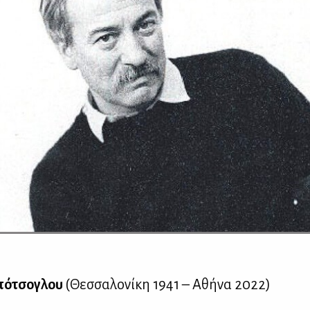
ό­τσο­γλου
(Θεσ­σα­λο­νί­κη 1941 – Αθή­να 2022)