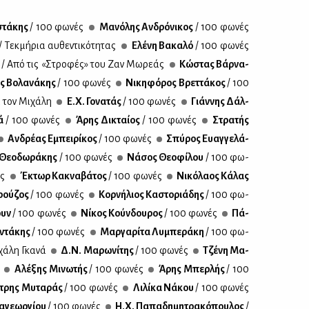
στά­κης
/ 100 φω­νές
Μα­νό­λης Αν­δρό­νι­κος
/ 100 φω­νές
/ Τεκ­μή­ρια αυ­θε­ντι­κό­τη­τας
Ελέ­νη Βα­κα­λό
/ 100 φω­νές
ς
/ Από τις «Στρο­φές» του Ζαν Μω­ρε­άς
Κώ­στας Βάρ­να­
ς Βο­λα­νά­κης
/ 100 φω­νές
Νι­κη­φό­ρος Βρετ­τά­κος
/ 100
α τον Μι­χά­λη
Ε.Χ. Γο­να­τάς
/ 100 φω­νές
Γιάν­νης Δάλ­
λά
/ 100 φω­νές
Άρης Δι­κταί­ος
/ 100 φω­νές
Στρα­τής
Αν­δρέ­ας Εμπει­ρί­κος
/ 100 φω­νές
Σπύ­ρος Ευαγ­γε­λά­
Θε­ο­δω­ρά­κης
/ 100 φω­νές
Νά­σος Θε­ο­φί­λου
/ 100 φω­
ές
Έκτωρ Κα­κνα­βά­τος
/ 100 φω­νές
Νι­κό­λα­ος Κά­λας
­ρού­ζος
/ 100 φω­νές
Κορ­νή­λιος Κα­στο­ριά­δης
/ 100 φω­
ουν
/ 100 φω­νές
Νί­κος Κούν­δου­ρος
/ 100 φω­νές
Πά­
­ντά­κης
/ 100 φω­νές
Μαρ­γα­ρί­τα Λυ­μπε­ρά­κη
/ 100 φω­
χά­λη Γκα­νά
Δ.Ν. Μα­ρω­νί­της
/ 100 φω­νές
Τζέ­νη Μα­
Αλέ­ξης Μι­νω­τής
/ 100 φω­νές
Άρης Μπερ­λής
/ 100
­τρης Μυ­τα­ράς
/ 100 φω­νές
Λι­λί­κα Νά­κου
/ 100 φω­νές
­γε­ωρ­γί­ου
/ 100 φω­νές
Η.Χ. Πα­πα­δη­μη­τρα­κό­που­λος
/