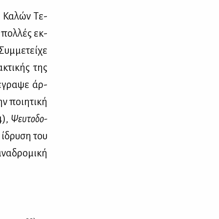
ή Κα­λών Τε­
 πολ­λές εκ­
Συμ­με­τεί­χε
­κτι­κής της
έγρα­ψε άρ­
ν ποι­η­τι­κή
4),
Ψευ­το­δο­
 ίδρυ­ση του
να­δρο­μι­κή