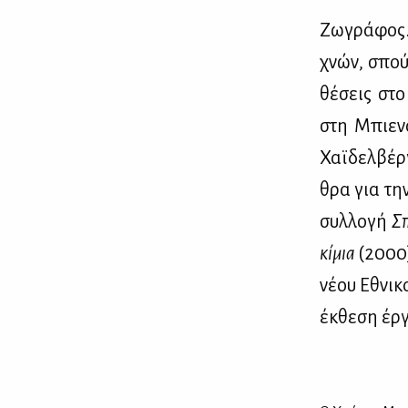
Ζω­γρά­φος.
χνών, σπού­
θέ­σεις στο 
στη Μπιε­νά
Χαϊ­δελ­βέρ
θρα για την 
συλ­λο­γή
Σπ
κί­μια
(2000
νέ­ου Εθνι­
έκ­θε­ση έρ