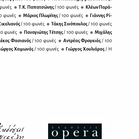
φω­νές
Τ.Κ. Πα­πα­τσώ­νης
/ 100 φω­νές
Κλέ­ων Πα­ρά­
0 φω­νές
Μά­ριος Πλω­ρί­της
/ 100 φω­νές
Γιάν­νης Ρί­
ι­κε­λια­νός
/ 100 φω­νές
Τά­κης Σι­νό­που­λος
/ 100 φω­νές
00 φω­νές
Πα­να­γιώ­της Τέ­τσης
/ 100 φω­νές
Μι­χά­λης
έ­κος Φα­σια­νός
/ 100 φω­νές
Αντρέ­ας Φρα­γκιάς
/ 100
ιώρ­γος Χει­μω­νάς
/ 100 φω­νές
Γιώρ­γος Χου­λιά­ρας
/ Η