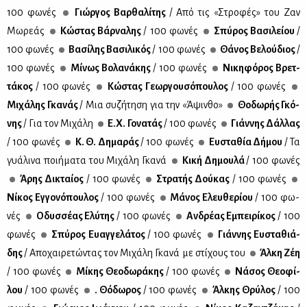
100 φω­νές
Γιώρ­γος Βαρ­θα­λί­της
/ Από τις «Στρο­φές» του Ζαν
Μω­ρε­άς
Κώ­στας Βάρ­να­λης
/ 100 φω­νές
Σπύ­ρος Βα­σι­λεί­ου
/
100 φω­νές
Βα­σί­λης Βα­σι­λι­κός
/ 100 φω­νές
Θά­νος Βε­λού­διος
/
100 φω­νές
Μί­νως Βο­λα­νά­κης
/ 100 φω­νές
Νι­κη­φό­ρος Βρετ­
τά­κος
/ 100 φω­νές
Κώ­στας Γε­ωρ­γου­σό­που­λος
/ 100 φω­νές
Μι­χά­λης Γκα­νάς
/ Μια συ­ζή­τη­ση για την «Άψιν­θο»
Θο­δω­ρής Γκό­
νης
/ Για τον Μι­χά­λη
Ε.Χ. Γο­να­τάς
/ 100 φω­νές
Γιάν­νης Δάλ­λας
/ 100 φω­νές
Κ. Θ. Δη­μα­ράς
/ 100 φω­νές
Ευ­στα­θία Δή­μου
/ Τα
γυά­λι­να ποι­ή­μα­τα του Μι­χά­λη Γκα­νά
Κι­κή Δη­μου­λά
/ 100 φω­νές
Άρης Δι­κταί­ος
/ 100 φω­νές
Στρα­τής Δού­κας
/ 100 φω­νές
Νί­κος Εγ­γο­νό­που­λος
/ 100 φω­νές
Μά­νος Ελευ­θε­ρί­ου
/ 100 φω­
νές
Οδυσ­σέ­ας Ελύ­της
/ 100 φω­νές
Αν­δρέ­ας Εμπει­ρί­κος
/ 100
φω­νές
Σπύ­ρος Ευαγ­γε­λά­τος
/ 100 φω­νές
Γιάν­νης Ευ­στα­θιά­
δης
/ Απο­χαι­ρε­τώ­ντας τον Μι­χά­λη Γκα­νά με στί­χους του
Άλ­κη Ζέη
/ 100 φω­νές
Μί­κης Θε­ο­δω­ρά­κης
/ 100 φω­νές
Νά­σος Θε­ο­φί­
λου
/ 100 φω­νές
. Θό­δω­ρος
/ 100 φω­νές
Άλ­κης Θρύ­λος
/ 100