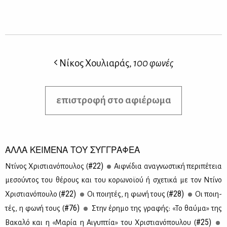
Νίκος Χουλιαράς,
100 φωνές
επιστροφή στο αφιέρωμα
ΑΛΛΑ ΚΕΙΜΕΝΑ ΤΟΥ ΣΥΓΓΡΑΦΕΑ
#22)
Ντί­νος Χρι­στια­νό­που­λος (
Αιφ­νί­δια ανα­γνω­στι­κή πε­ρι­πέ­τεια
με­σού­ντος του θέ­ρους και του κο­ρω­νοϊ­ού ή σχε­τι­κά με τον Ντί­νο
#22)
#28)
Χρι­στια­νό­που­λο (
Οι ποι­η­τές, η φω­νή τους (
Οι ποι­η­
#76)
τές, η φω­νή τους (
Στην έρη­μο της γρα­φής: «Το θαύ­μα» της
#25)
Βα­κα­λό και η «Μα­ρία η Αι­γυ­πτία» του Χρι­στια­νό­που­λου (