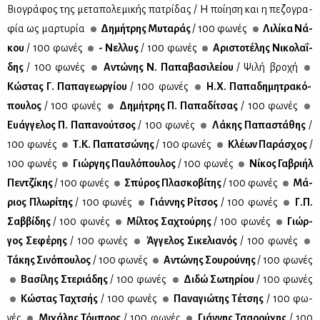
Βιο­γρά­φος της με­τα­πο­λε­μι­κής πα­τρί­δας / Η ποί­η­ση και η πε­ζο­γρα­
φία ως μαρ­τυ­ρία
Δη­μή­τρης Μυ­τα­ράς
/ 100 φω­νές
Λι­λί­κα Νά­
κου
/ 100 φω­νές
- Νελ­λυς
/ 100 φω­νές
Αρι­στο­τέ­λης Νι­κο­λα­ΐ­
δης
/ 100 φω­νές
Αντώ­νης Ν. Πα­πα­βα­σι­λεί­ου
/ Ψι­λή βρο­χή
Κώ­στας Γ. Πα­πα­γε­ωρ­γί­ου
/ 100 φω­νές
Η.Χ. Πα­πα­δη­μη­τρα­κό­
που­λος
/ 100 φω­νές
Δη­μή­τρης Π. Πα­πα­δί­τσας
/ 100 φω­νές
Ευάγ­γε­λος Π. Πα­πα­νού­τσος
/ 100 φω­νές
Λά­κης Πα­πα­στά­θης
/
100 φω­νές
Τ.Κ. Πα­πα­τσώ­νης
/ 100 φω­νές
Κλέ­ων Πα­ρά­σχος
/
100 φω­νές
Γιώρ­γης Παυ­λό­που­λος
/ 100 φω­νές
Νί­κος Γα­βρι­ήλ
Πεν­τζί­κης
/ 100 φω­νές
Σπύ­ρος Πλα­σκο­βί­της
/ 100 φω­νές
Μά­
ριος Πλω­ρί­της
/ 100 φω­νές
Γιάν­νης Ρί­τσος
/ 100 φω­νές
Γ.Π.
Σαβ­βί­δης
/ 100 φω­νές
Μίλ­τος Σα­χτού­ρης
/ 100 φω­νές
Γιώρ­
γος Σε­φέ­ρης
/ 100 φω­νές
Άγ­γε­λος Σι­κε­λια­νός
/ 100 φω­νές
Τά­κης Σι­νό­που­λος
/ 100 φω­νές
Αντώ­νης Σου­ρού­νης
/ 100 φω­νές
Βα­σί­λης Στε­ριά­δης
/ 100 φω­νές
Δι­δώ Σω­τη­ρί­ου
/ 100 φω­νές
Κώ­στας Τα­χτσής
/ 100 φω­νές
Πα­να­γιώ­της Τέ­τσης
/ 100 φω­
νές
Μι­χά­λης Τό­μπρος
/ 100 φω­νές
Γιάν­νης Τσα­ρού­χης
/ 100