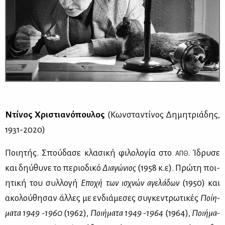
Ντί­νος Χρι­στια­νό­που­λος
(Κων­στα­ντί­νος Δη­μη­τριά­δης,
1931-2020)
Ποι­η­τής. Σπού­δα­σε κλα­σι­κή φι­λο­λο­γία στο
. Ίδρυ­σε
ΑΠΘ
και δηύ­θυ­νε το πε­ριο­δι­κό
Δια­γώ­νιος
(1958 κ.ε). Πρώ­τη ποι­
η­τι­κή του συλ­λο­γή
Επο­χή των ισχνών αγε­λά­δων
(1950) και
ακο­λού­θη­σαν άλ­λες με εν­διά­με­σες συ­γκε­ντρω­τι­κές
Ποί­η­
μα­τα 1949 -1960
(1962),
Ποι­ή­μα­τα 1949 -1964
(1964),
Ποι­ή­μα­