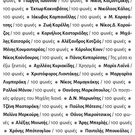
φω­νές
Γιώρ­γος Ιω­άν­νου
/ 100 φω­νές
Νί­κος Κα­ζαν­τζά­κης
/
100 φω­νές
Έκτωρ Κα­κνα­βά­τος
/ 100 φω­νές
Νι­κό­λα­ος Κά­λας
/
100 φω­νές
Ιά­κω­βος Κα­μπα­νέλ­λης
/ 100 φω­νές
Μ. Κα­ρα­γά­
τσης
/ 100 φω­νές
Ζωή Κα­ρέλ­λη
/ 100 φω­νές
Νί­κος Δ. Κα­ρού­
ζος
/ 100 φω­νές
Κορ­νή­λιος Κα­στο­ριά­δης
/ 100 φω­νές
Μι­χά­
λης Κα­τσα­ρός
/ 100 φω­νές
Αλέ­ξαν­δρος Κο­τζιάς
/ 100 φω­νές
Μέ­νης Κου­μα­ντα­ρέ­ας
/ 100 φω­νές
Κά­ρο­λος Κουν
/ 100 φω­νές
Νί­κος Κούν­δου­ρος
/ 100 φω­νές
Πά­νος Κυ­πα­ρίσ­σης
/ Της μέ­σα κι
έξω ξε­νι­τιάς
Αχιλ­λέ­ας Κυ­ρια­κί­δης
/ Χρη­σμός
Μα­ρία Λαϊ­νά
/
100 φω­νές
Χρι­στό­φο­ρος Λιο­ντά­κης
/ 100 φω­νές
Μαρ­γα­ρί­τα
Λυ­μπε­ρά­κη
/ 100 φω­νές
Νί­κος Μα­μα­γκά­κης
/ 100 φω­νές
Ραλ­λού Μά­νου
/ 100 φω­νές
Θα­νά­σης Μαρ­κό­που­λος
/ Οι ποι­η­τι­
κές φόρ­μες του Μι­χά­λη Γκα­νά
Δ.Ν. Μα­ρω­νί­της
/ 100 φω­νές
Τζέ­νη Μα­στο­ρά­κη
/ 100 φω­νές
Παύ­λος Μά­τε­σις
/ 100 φω­νές
Με­λί­να Μερ­κού­ρη
/ 100 φω­νές
Θά­νος Μι­κρού­τσι­κος
/ 100 φω­
νές
Αλέ­ξης Μι­νω­τής
/ 100 φω­νές
Άρης Μπερ­λής
/ 100 φω­νές
Χρό­νης Μπό­τσο­γλου
/ 100 φω­νές
Πα­ντε­λής Μπου­κά­λας
/