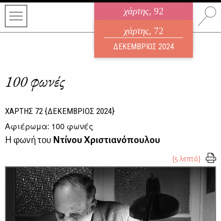
χάρτης
, 92
ηλεκτρονικό περιοδικό
χάρτης
, 72
ΑΥΓΟΥΣΤΟΣ 2026
ΔΕΚΕΜΒΡΙΟΣ 2024
100 φωνές
ΧΑΡΤΗΣ
72
{ΔΕΚΕΜΒΡΙΟΣ 2024}
Αφιέρωμα: 100 φωνές
Η φωνή του
Ντίνου Χριστιανόπουλου
{5 λεπτά}