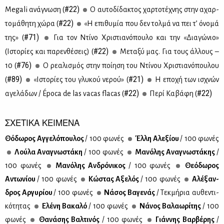
#22)
Megali ανά­γνω­ση (
O αυ­το­δί­δα­κτος χαρ­το­τέ­χνης στην αχαρ­
#22)
το­μά­θη­τη χώ­ρα (
«Η επι­θυ­μία που δεν τολ­μά να πει τ’ όνο­μά
#71)
της» (
Για τον Ντί­νο Χρι­στια­νό­που­λο και την «Δια­γώ­νιο»
#22)
(Ιστο­ρί­ες και πα­ρεν­θέ­σεις) (
Με­τα­ξύ μας. Για τους άλ­λους –
#76)
10 (
Ο ρε­α­λι­σμός στην ποί­η­ση του Ντί­νου Χρι­στια­νό­που­λου
#89)
#21)
(
«Ιστο­ρί­ες του γλυ­κού νε­ρού» (
Η επο­χή των ισχνών
#22)
#22)
αγε­λά­δων / Época de las vacas flacas (
Πε­ρί Κα­βά­φη (
ΣΧΕΤΙΚΑ ΚΕΙΜΕΝΑ
Θό­δω­ρος Αγ­γε­λό­που­λος
/ 100 φω­νές
Έλ­λη Αλε­ξί­ου
/ 100 φω­νές
Λού­λα Ανα­γνω­στά­κη
/ 100 φω­νές
Μα­νό­λης Ανα­γνω­στά­κης
/
100 φω­νές
Μα­νό­λης Αν­δρό­νι­κος
/ 100 φω­νές
Θε­ό­δω­ρος
Αντω­νί­ου
/ 100 φω­νές
Κώ­στας Αξε­λός
/ 100 φω­νές
Αλέ­ξαν­
δρος Αρ­γυ­ρί­ου
/ 100 φω­νές
Νά­σος Βα­γε­νάς
/ Τεκ­μή­ρια αυ­θε­ντι­
κό­τη­τας
Ελέ­νη Βα­κα­λό
/ 100 φω­νές
Νά­νος Βα­λα­ω­ρί­της
/ 100
φω­νές
Θα­νά­σης Βαλ­τι­νός
/ 100 φω­νές
Γιάν­νης Βαρ­βέ­ρης
/