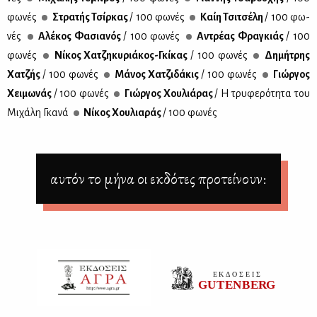
φω­νές
Στρα­τής Τσίρ­κας
/ 100 φω­νές
Καίη Τσι­τσέ­λη
/ 100 φω­
νές
Αλέ­κος Φα­σια­νός
/ 100 φω­νές
Αντρέ­ας Φρα­γκιάς
/ 100
φω­νές
Νί­κος Χα­τζη­κυ­ριά­κος-Γκί­κας
/ 100 φω­νές
Δη­μή­τρης
Χα­τζής
/ 100 φω­νές
Μά­νος Χα­τζι­δά­κις
/ 100 φω­νές
Γιώρ­γος
Χει­μω­νάς
/ 100 φω­νές
Γιώρ­γος Χου­λιά­ρας
/ Η τρυ­φε­ρό­τη­τα του
Μι­χά­λη Γκα­νά
Νί­κος Χου­λια­ράς
/ 100 φω­νές
αυτόν το μήνα οι εκδότες προτείνουν: