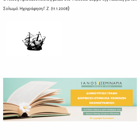
)
Σο­λω­μό. Ηχο­γρά­φη­ση Γ.Ζ. (11.1.2008