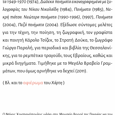
τα 1949-1970
(1974),
Δώ­δε­κα ποι­ή­μα­τα ει­κο­νο­γρα­φη­μέ­να με ξυ­
λο­γρα­φί­ες του Νί­κου Νι­κο­λα­ΐ­δη
(1984),
Ποι­ή­μα­τα
(1985),
Νε­
κρή πιά­τσα. Νε­ώ­τε­ρα ποι­ή­μα­τα (1990-1996)
, (1997),
Ποι­ή­μα­τα
(2004),
Πε­ζά ποι­ή­μα­τα
(2004). Εξέ­δω­σε σύ­ντο­μες με­λέ­τες
για την τέ­χνη, την ποί­η­ση, τη ζω­γρα­φι­κή, τον γρα­φί­στα
και ποι­η­τή Κά­ρο­λο Τσί­ζεκ, το Στρα­τή Δού­κα, το ζω­γρά­φο
Γιώρ­γο Πα­ρα­λή, για πε­ριο­δι­κά και βι­βλία της Θεσ­σα­λο­νί­
κης, για το ρε­μπέ­τι­κο τρα­γού­δι, τους Εβραί­ους, κα­θώς και
μι­κρά δι­η­γή­μα­τα. Τι­μή­θη­κε με το Με­γά­λο Βρα­βείο Γραμ­
μά­των, που όμως αρ­νή­θη­κε να δε­χτεί (2011).
( Βλ. και το
αφιέ­ρω­μα
του
Χάρ­τη
)
Ο Ντί­νος Χρι­στια­νό­που­λος μι­λά­ει στο Μου­σείο Βορ­ρέ της Παια­νί­ας
για τον