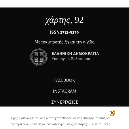
χάρτης
, 92
ΙSSN 2732-8279
Με την υποστήριξη και την αιγίδα
FACEBOOK
INSTAGRAM
ΣΥΝΕΡΓΑΣΊΕΣ
ΔΙΑΦΗΜΙΣΗ
Χρησιμοποιούμε cookies ώστε η τοποθεσία μας να λειτουργεί σωστά, να
ΕΠΙΚΟΙΝΩΝΙΑ
εξατομικεύουμε περιεχόμενο και διαφημίσεις, να παρέχουμε λειτουργίες