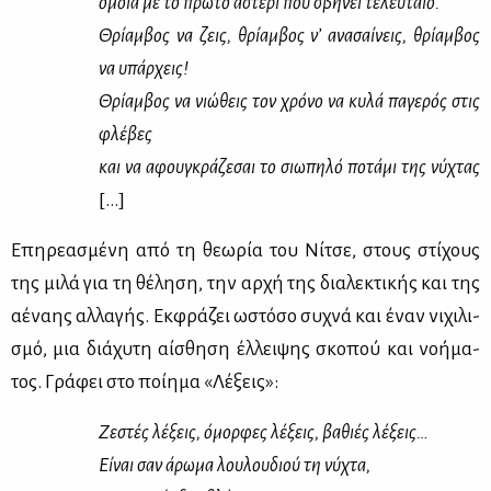
όμοια με το πρώ­το αστέ­ρι που σβή­νει τε­λευ­ταίο.
Θρί­αμ­βος να ζεις, θρί­αμ­βος ν’ ανα­σαί­νεις, θρί­αμ­βος
να υπάρ­χεις!
Θρί­αμ­βος να νιώ­θεις τον χρό­νο να κυ­λά πα­γε­ρός στις
φλέ­βες
και να αφου­γκρά­ζε­σαι το σιω­πη­λό πο­τά­μι της νύ­χτας
[…]
Επη­ρε­α­σμέ­νη από τη θε­ω­ρία του Νί­τσε, στους στί­χους
της μι­λά για τη θέ­λη­ση, την αρ­χή της δια­λε­κτι­κής και της
αέ­ναης αλ­λα­γής. Εκ­φρά­ζει ωστό­σο συ­χνά και έναν νι­χι­λι­
σμό, μια διά­χυ­τη αί­σθη­ση έλ­λει­ψης σκο­πού και νο­ή­μα­
τος. Γρά­φει στο ποί­η­μα «Λέ­ξεις»:
Ζε­στές λέ­ξεις, όμορ­φες λέ­ξεις, βα­θιές λέ­ξεις…
Εί­ναι σαν άρω­μα λου­λου­διού τη νύ­χτα,