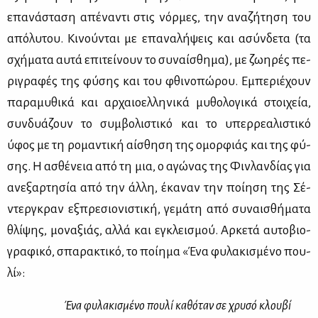
επα­νά­στα­ση απέ­να­ντι στις νόρ­μες, την ανα­ζή­τη­ση του
από­λυ­του. Κι­νού­νται με επα­να­λή­ψεις και ασύν­δε­τα (τα
σχή­μα­τα αυ­τά επι­τεί­νουν το συ­ναί­σθη­μα), με ζω­η­ρές πε­
ρι­γρα­φές της φύ­σης και του φθι­νο­πώ­ρου. Εμπε­ριέ­χουν
πα­ρα­μυ­θι­κά και αρ­χαιο­ελ­λη­νι­κά μυ­θο­λο­γι­κά στοι­χεία,
συν­δυά­ζουν το συμ­βο­λι­στι­κό και το υπερ­ρε­α­λι­στι­κό
ύφος με τη ρο­μα­ντι­κή αί­σθη­ση της ομορ­φιάς και της φύ­
σης. Η ασθέ­νεια από τη μια, ο αγώ­νας της Φιν­λαν­δί­ας για
ανε­ξαρ­τη­σία από την άλ­λη, έκα­ναν την ποί­η­ση της Σέ­
ντερ­γκραν εξ­πρε­σιο­νι­στι­κή, γε­μά­τη από συ­ναι­σθή­μα­τα
θλί­ψης, μο­να­ξιάς, αλ­λά και εγκλει­σμού. Αρ­κε­τά αυ­το­βιο­
γρα­φι­κό, σπα­ρα­κτι­κό, το ποί­η­μα «Ένα φυ­λα­κι­σμέ­νο που­
λί»:
Ένα φυ­λα­κι­σμέ­νο που­λί κα­θό­ταν σε χρυ­σό κλου­βί