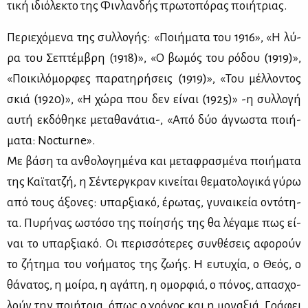
τι­κή ιδιό­λε­κτο της Φιν­λαν­δής πρω­το­πό­ρας ποι­ή­τριας.
Πε­ριε­χό­με­να της συλ­λο­γής: «Ποι­ή­μα­τα του 1916», «Η λύ­
ρα του Σε­πτέμ­βρη (1918)», «Ο βω­μός του ρό­δου (1919)»,
«Ποι­κι­λό­μορ­φες πα­ρα­τη­ρή­σεις (1919)», «Του μέλ­λο­ντος
σκιά (1920)», «Η χώ­ρα που δεν εί­ναι (1925)» -η συλ­λο­γή
αυ­τή εκ­δό­θη­κε με­τα­θα­νά­τια-, «Από δύο άγνω­στα ποι­ή­
μα­τα: Nocturne».
Με βά­ση τα αν­θο­λο­γη­μέ­να και με­τα­φρα­σμέ­να ποι­ή­μα­τα
της Καϊ­τα­τζή, η Σέ­ντερ­γκραν κι­νεί­ται θε­μα­το­λο­γι­κά γύ­ρω
από τους άξο­νες: υπαρ­ξια­κό, έρω­τας, γυ­ναι­κεία οντό­τη­
τα. Πυ­ρή­νας ωστό­σο της ποί­η­σής της θα λέ­γα­με πως εί­
ναι το υπαρ­ξια­κό. Οι πε­ρισ­σό­τε­ρες συν­θέ­σεις αφο­ρούν
το ζή­τη­μα του νο­ή­μα­τος της ζω­ής. Η ευ­τυ­χία, ο Θε­ός, ο
θά­να­τος, η μοί­ρα, η αγά­πη, η ομορ­φιά, ο πό­νος, απα­σχο­
λούν την ποι­ή­τρια, όπως ο χρό­νος και η μο­να­ξιά. Γρά­φει