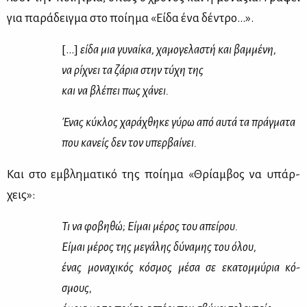
για πα­ρά­δειγ­μα στο ποί­η­μα «Εί­δα ένα δέ­ντρο…».
[…]
εί­δα μια γυ­ναί­κα, χα­μο­γε­λα­στή και βαμ­μέ­νη,
να ρί­χνει τα ζά­ρια στην τύ­χη της
και να βλέ­πει πως χά­νει.
Ένας κύ­κλος χα­ρά­χθη­κε γύ­ρω από αυ­τά τα πράγ­μα­τα
που κα­νείς δεν τον υπερ­βαί­νει.
Και στο εμ­βλη­μα­τι­κό της ποί­η­μα «Θρί­αμ­βος να υπάρ­
χεις»:
Τι να φο­βη­θώ; Εί­μαι μέ­ρος του απεί­ρου.
Εί­μαι μέ­ρος της με­γά­λης δύ­να­μης του όλου,
ένας μο­να­χι­κός κό­σμος μέ­σα σε εκα­τομ­μύ­ρια κό­
σμους,