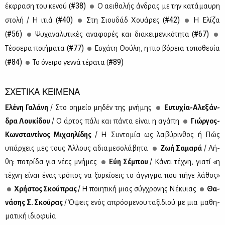
#38)
έκ­φρα­ση του κε­νού (
Ο αει­θα­λής άν­δρας με την κα­τά­μαυ­ρη
#40)
#42)
στο­λή / Η ιτιά (
Στη Σιου­δάδ Χουά­ρες (
Η Ελί­ζα
#56)
#67)
(
Ψυ­χα­να­λυ­τι­κές ανα­φο­ρές και δια­κει­με­νι­κό­τη­τα (
#77)
Τέσ­σε­ρα ποι­ή­μα­τα (
Εσχά­τη Θού­λη, η πιο βό­ρεια το­πο­θε­σία
#84)
#89)
(
Το όνει­ρο γεν­νά τέ­ρα­τα (
ΣΧΕΤΙΚΑ ΚΕΙΜΕΝΑ
Ελέ­νη Γα­λά­νη
/ Στο ση­μείο μη­δέν της μνή­μης
Ευ­τυ­χία-Αλε­ξάν­
δρα Λου­κί­δου
/ Ο άρ­τος πά­λι και πά­ντα εί­ναι η αγά­πη
Γιώρ­γος-
Κων­στα­ντί­νος Μι­χαη­λί­δης
/ Η Συ­ντο­μία ως λα­βύ­ριν­θος ή Πώς
υπάρ­χεις μες τους Άλ­λους αδια­με­σο­λά­βη­τα
Ζωή Σα­μα­ρά
/ Λή­
θη: πα­τρί­δα για νέ­ες μνή­μες
Εύη Σέ­μπου
/ Κά­νει τέ­χνη, για­τί «η
τέ­χνη εί­ναι ένας τρό­πος να ξορ­κί­σεις το άγ­γιγ­μα που πή­γε λά­θος»
Χρή­στος Σκού­πρας
/ Η ποι­η­τι­κή μιας σύγ­χρο­νης Νέ­κυιας
Θα­
νά­σης Σ. Σκού­ρας
/ Όψεις ενός απρό­σμε­νου τα­ξι­διού με μια μα­θη­
μα­τι­κή ιδιο­φυία