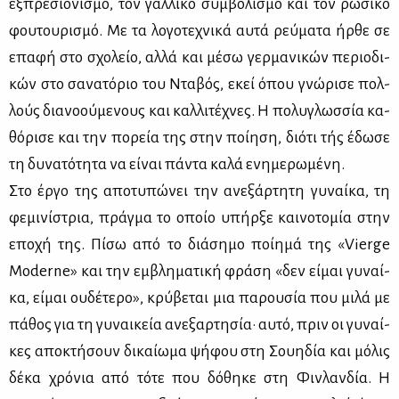
εξ­πρε­σιο­νι­σμό, τον γαλ­λι­κό συμ­βο­λι­σμό και τον ρω­σι­κό
φου­του­ρι­σμό. Με τα λο­γο­τε­χνι­κά αυ­τά ρεύ­μα­τα ήρ­θε σε
επα­φή στο σχο­λείο, αλ­λά και μέ­σω γερ­μα­νι­κών πε­ριο­δι­
κών στο σα­να­τό­ριο του Ντα­βός, εκεί όπου γνώ­ρι­σε πολ­
λούς δια­νο­ού­με­νους και καλ­λι­τέ­χνες. Η πο­λυ­γλωσ­σία κα­
θό­ρι­σε και την πο­ρεία της στην ποί­η­ση, διό­τι τής έδω­σε
τη δυ­να­τό­τη­τα να εί­ναι πά­ντα κα­λά ενη­με­ρω­μέ­νη.
Στο έρ­γο της απο­τυ­πώ­νει την ανε­ξάρ­τη­τη γυ­ναί­κα, τη
φε­μι­νί­στρια, πράγ­μα το οποίο υπήρ­ξε και­νο­το­μία στην
επο­χή της. Πί­σω από το διά­ση­μο ποί­η­μά της «Vierge
Moderne» και την εμ­βλη­μα­τι­κή φρά­ση «δεν εί­μαι γυ­ναί­
κα, εί­μαι ου­δέ­τε­ρο», κρύ­βε­ται μια πα­ρου­σία που μι­λά με
πά­θος για τη γυ­ναι­κεία ανε­ξαρ­τη­σία· αυ­τό, πριν οι γυ­ναί­
κες απο­κτή­σουν δι­καί­ω­μα ψή­φου στη Σου­η­δία και μό­λις
δέ­κα χρό­νια από τό­τε που δό­θη­κε στη Φιν­λαν­δία. Η