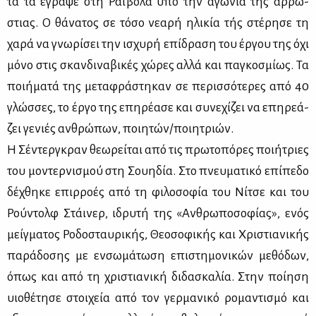
τα τα έγρα­ψε στη Ραϊ­βό­λα υπό την αγω­νία της αρ­ρώ­
στιας. Ο θά­να­τος σε τό­σο νε­α­ρή ηλι­κία τής στέ­ρη­σε τη
χα­ρά να γνω­ρί­σει την ισχυ­ρή επί­δρα­ση του έρ­γου της όχι
μό­νο στις σκαν­δι­να­βι­κές χώ­ρες αλ­λά και πα­γκο­σμί­ως. Τα
ποι­ή­μα­τά της με­τα­φρά­στη­καν σε πε­ρισ­σό­τε­ρες από 40
γλώσ­σες, το έρ­γο της επη­ρέ­α­σε και συ­νε­χί­ζει να επη­ρε­ά­
ζει γε­νιές αν­θρώ­πων, ποι­η­τών/ποι­η­τριών.
Η Σέ­ντερ­γκραν θε­ω­ρεί­ται από τις πρω­το­πό­ρες ποι­ή­τριες
του μο­ντερ­νι­σμού στη Σου­η­δία. Στο πνευ­μα­τι­κό επί­πε­δο
δέ­χθη­κε επιρ­ρο­ές από τη φι­λο­σο­φία του Νί­τσε και του
Ρού­ντολφ Στάι­νερ, ιδρυ­τή της «Αν­θρω­πο­σο­φί­ας», ενός
μείγ­μα­τος Ρο­δο­σταυ­ρι­κής, Θε­ο­σο­φι­κής και Χρι­στια­νι­κής
πα­ρά­δο­σης με εν­σω­μά­τω­ση επι­στη­μο­νι­κών με­θό­δων,
όπως και από τη χρι­στια­νι­κή δι­δα­σκα­λία. Στην ποί­η­ση
υιο­θέ­τη­σε στοι­χεία από τον γερ­μα­νι­κό ρο­μα­ντι­σμό και