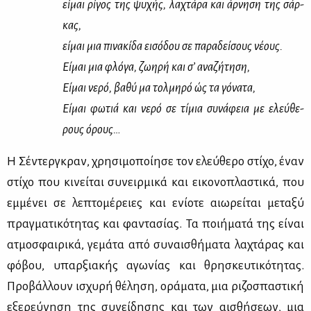
εί­μαι ρί­γος της ψυ­χής, λα­χτά­ρα και άρ­νη­ση της σάρ­
κας,
εί­μαι μια πι­να­κί­δα ει­σό­δου σε πα­ρα­δεί­σους νέ­ους.
Εί­μαι μια φλό­γα, ζω­η­ρή και σ’ ανα­ζή­τη­ση,
Εί­μαι νε­ρό, βα­θύ μα τολ­μη­ρό ώς τα γό­να­τα,
Εί­μαι φω­τιά και νε­ρό σε τί­μια συ­νά­φεια με ελεύ­θε­
ρους όρους…
Η Σέ­ντερ­γκραν, χρη­σι­μο­ποί­η­σε τον ελεύ­θε­ρο στί­χο, έναν
στί­χο που κι­νεί­ται συ­νειρ­μι­κά και ει­κο­νο­πλα­στι­κά, που
εμ­μέ­νει σε λε­πτο­μέ­ρειες και ενί­ο­τε αιω­ρεί­ται με­τα­ξύ
πραγ­μα­τι­κό­τη­τας και φα­ντα­σί­ας. Τα ποι­ή­μα­τά της εί­ναι
ατμο­σφαι­ρι­κά, γε­μά­τα από συ­ναι­σθή­μα­τα λα­χτά­ρας και
φό­βου, υπαρ­ξια­κής αγω­νί­ας και θρη­σκευ­τι­κό­τη­τας.
Προ­βάλ­λουν ισχυ­ρή θέ­λη­ση, ορά­μα­τα, μια ρι­ζο­σπα­στι­κή
εξε­ρεύ­νη­ση της συ­νεί­δη­σης και των αι­σθή­σε­ων, μια