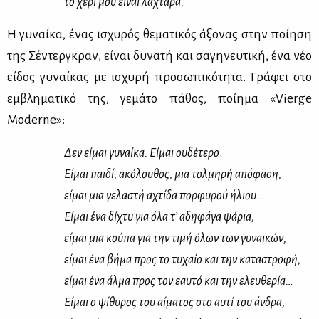
το χέ­ρι μου εί­ναι λα­χτά­ρα.
Η γυ­ναί­κα, ένας ισχυ­ρός θε­μα­τι­κός άξο­νας στην ποί­η­ση
της Σέ­ντερ­γκραν, εί­ναι δυ­να­τή και σα­γη­νευ­τι­κή, ένα νέο
εί­δος γυ­ναί­κας με ισχυ­ρή προ­σω­πι­κό­τη­τα. Γρά­φει στο
εμ­βλη­μα­τι­κό της, γε­μά­το πά­θος, ποί­η­μα «Vierge
Moderne»:
Δεν εί­μαι γυ­ναί­κα. Εί­μαι ου­δέ­τε­ρο
.
Εί­μαι παι­δί, ακό­λου­θος, μια τολ­μη­ρή από­φα­ση,
εί­μαι μια γε­λα­στή αχτί­δα πορ­φυ­ρού ήλιου…
Εί­μαι ένα δί­χτυ για όλα τ’ αδη­φά­γα ψά­ρια,
εί­μαι μια κού­πα για την τι­μή όλων των γυ­ναι­κών,
εί­μαι ένα βή­μα προς το τυ­χαίο και την κα­τα­στρο­φή,
εί­μαι ένα άλ­μα προς τον εαυ­τό και την ελευ­θε­ρία…
Εί­μαι ο ψί­θυ­ρος του αί­μα­τος στο αυ­τί του άν­δρα,