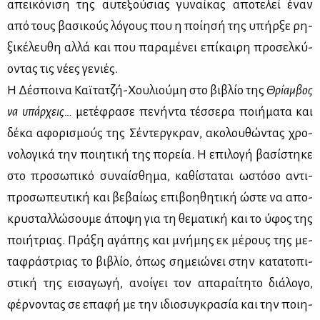
απει­κό­νι­ση της αυ­τε­ξού­σιας γυ­ναί­κας απο­τε­λεί έναν
από τους βα­σι­κούς λό­γους που η ποί­η­σή της υπήρ­ξε ρη­
ξι­κέ­λευ­θη αλ­λά και που πα­ρα­μέ­νει επί­και­ρη προ­σελ­κύ­
ο­ντας τις νέ­ες γε­νιές.
Η Δέ­σποι­να Καϊ­τα­τζή-Χου­λιού­μη στο βι­βλίο της
Θρί­αμ­βος
να υπάρ­χεις…
με­τέ­φρα­σε πε­νή­ντα τέσ­σε­ρα ποι­ή­μα­τα και
δέ­κα αφο­ρι­σμούς της Σέ­ντερ­γκραν, ακο­λου­θώ­ντας χρο­
νο­λο­γι­κά την ποι­η­τι­κή της πο­ρεία. Η επι­λο­γή βα­σί­στη­κε
στο προ­σω­πι­κό συ­ναί­σθη­μα, κα­θί­στα­ται ωστό­σο αντι­
προ­σω­πευ­τι­κή και βε­βαί­ως επι­βοη­θη­τι­κή ώστε να απο­
κρυ­σταλ­λώ­σου­με άπο­ψη για τη θε­μα­τι­κή και το ύφος της
ποι­ή­τριας. Πρά­ξη αγά­πης και μνή­μης εκ μέ­ρους της με­
τα­φρά­στριας το βι­βλίο, όπως ση­μειώ­νει στην κα­τα­το­πι­
στι­κή της ει­σα­γω­γή, ανοί­γει τον απα­ραί­τη­το διά­λο­γο,
φέρ­νο­ντας σε επα­φή με την ιδιο­συ­γκρα­σία και την ποι­η­