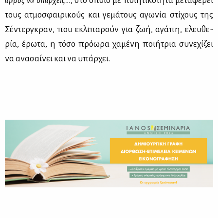
αμ­βος να υπάρ­χεις…
, στο οποίο με ποι­η­τι­κό­τη­τα με­τα­φέ­ρει
τους ατμο­σφαι­ρι­κούς και γε­μά­τους αγω­νία στί­χους της
Σέ­ντερ­γκραν, που εκλι­πα­ρούν για ζωή, αγά­πη, ελευ­θε­
ρία, έρω­τα, η τό­σο πρό­ω­ρα χα­μέ­νη ποι­ή­τρια συ­νε­χί­ζει
να ανα­σαί­νει και να υπάρ­χει.