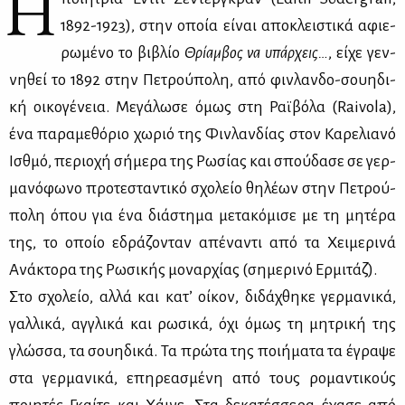
Η
1892-1923), στην οποία εί­ναι απο­κλει­στι­κά αφιε­
ρω­μέ­νο το βι­βλίο
Θρί­αμ­βος να υπάρ­χεις…
, εί­χε γεν­
νη­θεί το 1892 στην Πε­τρού­πο­λη, από φιν­λαν­δο-σου­η­δι­
κή οι­κο­γέ­νεια. Με­γά­λω­σε όμως στη Ραϊ­βό­λα (Raivola),
ένα πα­ρα­με­θό­ριο χω­ριό της Φιν­λαν­δί­ας στον Κα­ρε­λια­νό
Ισθμό, πε­ριο­χή σή­με­ρα της Ρω­σί­ας και σπού­δα­σε σε γερ­
μα­νό­φω­νο προ­τε­στα­ντι­κό σχο­λείο θη­λέ­ων στην Πε­τρού­
πο­λη όπου για ένα διά­στη­μα με­τα­κό­μι­σε με τη μη­τέ­ρα
της, το οποίο εδρά­ζο­νταν απέ­να­ντι από τα Χει­με­ρι­νά
Ανά­κτο­ρα της Ρω­σι­κής μο­ναρ­χί­ας (ση­με­ρι­νό Ερ­μι­τάζ).
Στο σχο­λείο, αλ­λά και κα­τ’ οί­κον, δι­δά­χθη­κε γερ­μα­νι­κά,
γαλ­λι­κά, αγ­γλι­κά και ρω­σι­κά, όχι όμως τη μη­τρι­κή της
γλώσ­σα, τα σου­η­δι­κά. Τα πρώ­τα της ποι­ή­μα­τα τα έγρα­ψε
στα γερ­μα­νι­κά, επη­ρε­α­σμέ­νη από τους ρο­μα­ντι­κούς