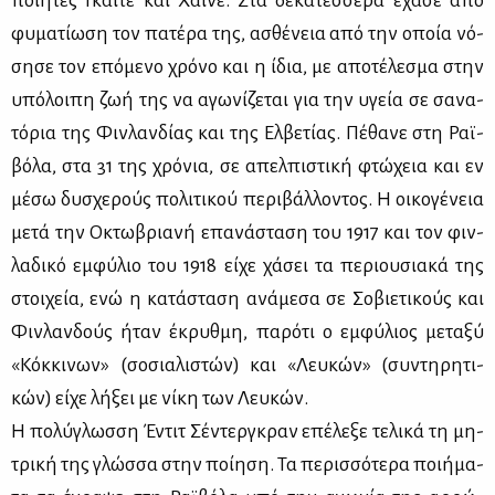
ποι­η­τές Γκαί­τε και Χάι­νε. Στα δε­κα­τέσ­σε­ρα έχα­σε από
φυ­μα­τί­ω­ση τον πα­τέ­ρα της, ασθέ­νεια από την οποία νό­
ση­σε τον επό­με­νο χρό­νο και η ίδια, με απο­τέ­λε­σμα στην
υπό­λοι­πη ζωή της να αγω­νί­ζε­ται για την υγεία σε σα­να­
τό­ρια της Φιν­λαν­δί­ας και της Ελ­βε­τί­ας. Πέ­θα­νε στη Ραϊ­
βό­λα, στα 31 της χρό­νια, σε απελ­πι­στι­κή φτώ­χεια και εν
μέ­σω δυ­σχε­ρούς πο­λι­τι­κού πε­ρι­βάλ­λο­ντος. Η οι­κο­γέ­νεια
με­τά την Οκτω­βρια­νή επα­νά­στα­ση του 1917 και τον φιν­
λα­δι­κό εμ­φύ­λιο του 1918 εί­χε χά­σει τα πε­ριου­σια­κά της
στοι­χεία, ενώ η κα­τά­στα­ση ανά­με­σα σε Σο­βιε­τι­κούς και
Φιν­λαν­δούς ήταν έκρυθ­μη, πα­ρό­τι ο εμ­φύ­λιος με­τα­ξύ
«Κόκ­κι­νων» (σο­σια­λι­στών) και «Λευ­κών» (συ­ντη­ρη­τι­
κών) εί­χε λή­ξει με νί­κη των Λευ­κών.
Η πο­λύ­γλωσ­ση Έντιτ Σέ­ντερ­γκραν επέ­λε­ξε τε­λι­κά τη μη­
τρι­κή της γλώσ­σα στην ποί­η­ση. Τα πε­ρισ­σό­τε­ρα ποι­ή­μα­