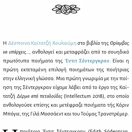
Η
Δέ­σποι­να Καϊ­τα­τζή Χου­λιού­μη
στο βι­βλίο της
Θρί­αμ­βος
να υπάρ­χεις…,
αν­θο­λο­γεί και με­τα­φρά­ζει από το σου­η­δι­κό
πρω­τό­τυ­πο ποι­ή­μα­τα της
Έντιτ Σέ­ντερ­γκραν
. Εί­ναι η
πρώ­τη εκτε­τα­μέ­νη επι­λο­γή ποι­η­μά­των της ποι­ή­τριας
στην ελ­λη­νι­κή γλώσ­σα. Μια πρώ­τη γνω­ρι­μία με την ποί­
η­ση της Σέ­ντερ­γκραν εί­χα­με λά­βει από το έρ­γο της Καϊ­
τα­τζή
Δέρ­μα από πε­τα­λού­δες
(Intellectum 2018), στο οποίο
αν­θο­λο­γού­σε επί­σης και με­τέ­φρα­ζε ποι­ή­μα­τα τής Κά­ριν
Μπό­γιε, της Γι­λά Μοσ­σά­εντ και του Τού­μας Τραν­στρέ­μερ.
ποι­ή­τρια Έντιτ Σέ­ντερ­γκραν (Edith Södergran,