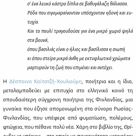
σ’ ένα λευ­κό κά­στρο δί­πλα σε βα­θυ­γά­λα­ζη θά­λασ­σα.
Ρό­δα που σι­γο­μα­ραί­νο­νταν υπό­σχο­νταν ηδο­νή και ευ­
τυ­χία.
Και το που­λί τρα­γου­δού­σε για ένα μι­κρό χω­ριό ψη­λά
στα βου­νά,
όπου βα­σι­λιάς εί­ναι ο ήλιος και βα­σί­λισ­σα η σιω­πή
κι όπου στεί­ρα μι­κρά άν­θη με εκτυ­φλω­τι­κά χρώ­μα­τα
μαρ­τυ­ρούν τη ζωή που επι­μέ­νει και αντέ­χει
.
Η
Δέ­σποι­να Καϊ­τα­τζή-Χου­λιού­μη
, ποι­ή­τρια και η ίδια,
με­τα­λα­μπα­δεύ­ει με επι­τυ­χία στο ελ­λη­νι­κό κοι­νό τη
σπου­δαιό­τε­ρη σύγ­χρο­νη ποι­ή­τρια της Φιν­λαν­δί­ας, μια
γυ­ναί­κα που έζη­σε απο­μο­νω­μέ­νη στα σύ­νο­ρα Ρω­σί­ας-
Φιν­λαν­δί­ας, που υπέ­φε­ρε από φυ­μα­τί­ω­ση, πο­λέ­μους,
φτώ­χεια, που πέ­θα­νε πο­λύ νέα. Χά­ρη στο βι­βλίο της,
Θρί­