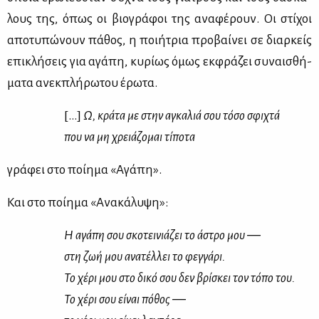
λους της, όπως οι βιο­γρά­φοι της ανα­φέ­ρουν. Οι στί­χοι
απο­τυ­πώ­νουν πά­θος, η ποι­ή­τρια προ­βαί­νει σε διαρ­κείς
επι­κλή­σεις για αγά­πη, κυ­ρί­ως όμως εκ­φρά­ζει συ­ναι­σθή­
μα­τα ανεκ­πλή­ρω­του έρω­τα.
[…]
Ω, κρά­τα με στην αγκα­λιά σου τό­σο σφι­χτά
που να μη χρειά­ζο­μαι τί­πο­τα
γρά­φει στο ποί­η­μα «Αγά­πη».
Και στο ποί­η­μα «Ανα­κά­λυ­ψη»:
Η αγά­πη σου σκο­τει­νιά­ζει το άστρο μου ―
στη ζωή μου ανα­τέλ­λει το φεγ­γά­ρι.
Το χέ­ρι μου στο δι­κό σου δεν βρί­σκει τον τό­πο του.
Το χέ­ρι σου εί­ναι πό­θος ―