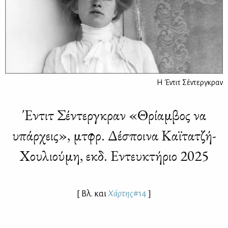
Η Έντιτ Σέντεργκραν
Έντιτ Σέντεργκραν «Θρίαμβος να
υπάρχεις», μτφρ. Δέσποινα Καϊτατζή-
Χουλιούμη, εκδ. Εντευκτήριο 2025
[ Βλ. και
Χάρ­της
#14
]