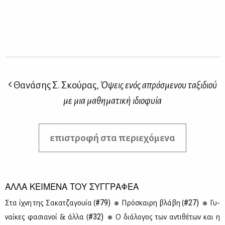
Θανάσης Σ. Σκούρας,
Όψεις ενός απρόσμενου ταξιδιού
με μια μαθηματική ιδιοφυία
επιστροφή στα περιεχόμενα
ΑΛΛΑ ΚΕΙΜΕΝΑ ΤΟΥ ΣΥΓΓΡΑΦΕΑ
#79)
#27)
Στα ίχνη της Σα­κα­τζα­γουία (
Πρό­σκαι­ρη βλά­βη (
Γυ­
#32)
ναί­κες φα­σια­νοί & άλ­λα (
Ο διά­λο­γος των αντι­θέ­των και η