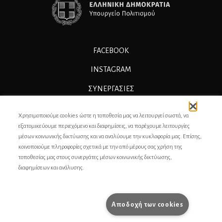
FACEBOOK
INSTAGRAM
ΣΥΝΕΡΓΑΣΊΕΣ
ΔΙΑΦΗΜΙΣΗ
Χρησιμοποιούμε cookies ώστε η τοποθεσία μας να λειτουργεί σωστά, να
ΕΠΙΚΟΙΝΩΝΙΑ
εξατομικεύουμε περιεχόμενο και διαφημίσεις, να παρέχουμε λειτουργίες
μέσων κοινωνικής δικτύωσης και να αναλύουμε την κυκλοφορία μας. Επίσης,
ΣΥΝΤΕΛΕΣΤΕΣ
κοινοποιούμε πληροφορίες σχετικά με την από μέρους σας χρήση της
τοποθεσίας μας στους συνεργάτες μέσων κοινωνικής δικτύωσης,
ΤΑΥΤΟΤΗΤΑ
διαφημίσεων και ανάλυσης.
ΠΡΟΣΩΠΙΚΆ ΔΕΔΟΜΈΝΑ
ΟΡΟΙ ΧΡΗΣΗΣ
Αποδοχή των cookies