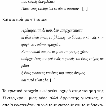
που κα­νείς δεν βλέ­πει.
Πί­σω τους ενε­δρεύ­ει το άδειο σύ­μπαν
… […]
Και στο ποί­η­μα «Τί­πο­τα»:
Ηρέ­μη­σε, παι­δί μου, δεν υπάρ­χει τί­πο­τα,
κι όλα εί­ναι όπως τα βλέ­πεις: το δά­σος, ο κα­πνός κι η
φυ­γή των σι­δη­ρο­τρο­χιών.
Κά­που πο­λύ μα­κριά σε μιαν από­μα­κρη χώ­ρα
υπάρ­χει ένας πιο γα­λα­νός ου­ρα­νός και ένας τοί­χος με
ρό­δα
ή ένας φοί­νι­κας και ένας πιο ήπιος άνε­μος
και αυ­τό εί­ναι όλο.
[…]
Το ερω­τι­κό στοι­χείο ενε­δρεύ­ει ισχυ­ρό στην ποί­η­ση της
Σέ­ντερ­γκραν, μιας νέ­ας αλ­λά άρ­ρω­στης γυ­ναί­κας, η
οποία ερω­τευό­ταν συ­χνά τους για­τρούς και τους δα­σκά­