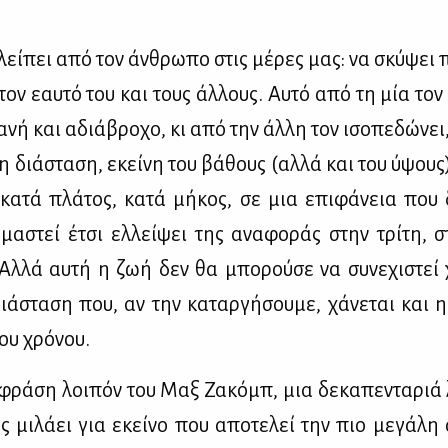
 λεί­πει από τον άν­θρω­πο στις μέ­ρες μας: να σκύ­ψει π
ον εαυ­τό του και τους άλ­λους. Αυ­τό από τη μία τον 
­νή και αδιά­βρο­χο, κι από την άλ­λη τον ισο­πε­δώ­νει
­τη διά­στα­ση, εκεί­νη του βά­θους (αλ­λά και του ύψους
αι κα­τά πλά­τος, κα­τά μή­κος, σε μια επι­φά­νεια που
μα­στεί έτσι ελ­λεί­ψει της ανα­φο­ράς στην τρί­τη, σ
 Αλ­λά αυ­τή η ζωή δεν θα μπο­ρού­σε να συ­νε­χι­στεί 
ιά­στα­ση που, αν την κα­ταρ­γή­σου­με, χά­νε­ται και η
του χρό­νου.
φρά­ση λοι­πόν του Μαξ Ζα­κόμπ, μια δε­κα­πε­ντα­ριά 
ς μι­λά­ει για εκεί­νο που απο­τε­λεί την πιο με­γά­λη