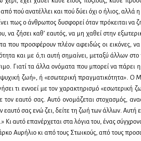
 χέ­ρι, έχει χά­σει κά­θε εί­δος πυ­ξί­δας, κά­θε προ­σα
από πού ανα­τέλ­λει και πού δύ­ει όχι ο ήλιος, αλ­λά η
ί­νει πως ο άν­θρω­πος δυ­σφο­ρεί όταν πρό­κει­ται να ζή
υ, να ζή­σει κα­θ’ εαυ­τός, να μη χα­θεί στην εξω­τε­ρι­
­τη­τα που προ­σφέ­ρουν πλέ­ον αφει­δώς οι ει­κό­νες, να
ό­τη­τα και με ό,τι αυ­τή ση­μαί­νει, με­τα­ξύ άλ­λων στο
ι­μο. Για­τί τα άλ­λα ονό­μα­τα που μπο­ρεί να πά­ρει η
«ψυ­χι­κή ζωή», ή «εσω­τε­ρι­κή πραγ­μα­τι­κό­τη­τα». Ο
ή­σει τι εν­νο­εί με τον χα­ρα­κτη­ρι­σμό «εσω­τε­ρι­κή 
τε τον εαυ­τό σας. Αυ­τό ονο­μά­ζε­ται στο­χα­σμός, ανα­
ον εαυ­τό σας ενώ ζει, δεί­τε τη ζωή των άλ­λων. Αυ­τή 
.» Κι αυ­τό επα­νέρ­χε­ται στα λό­για του, ένας σύγ­χρο­
­κο Αυ­ρή­λιο κι από τους Στω­ι­κούς, από τους προ­σω