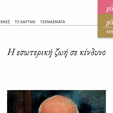
χ
χ
ηλεκ
ΕΧΝΕΣ
ΤΟ ΧΑΡΤΑΚΙ
ΤΕΧΝΑΣΜΑΤΑ
ΑΥΓ
ΦΕΒ
Η εσωτερική ζωή σε κίνδυνο