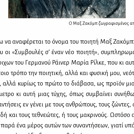
Ο Μαξ Ζακόμπ ζωγραφισμένος από
να ανα­φέ­ρε­ται το όνο­μα του ποι­η­τή Μαξ Ζα­κόμπ
υ οι «Συμ­βου­λές σ’ έναν νέο ποι­η­τή», συ­μπλη­ρω­μα
οι­χων του Γερ­μα­νού Ράι­νερ Μα­ρία Ρίλ­κε, που κι αυ­
ιο τρό­πο την ποι­η­τι­κή, αλ­λά και φυ­σι­κή μου, νε­ό­
, αλ­λά κυ­ρί­ως το πρώ­το το διά­βα­σα, ως προ­ϊ­όν μια
με­τρο κι αυ­τή μιας τύ­χης, όπως συμ­βαί­νει συ­νή­
α­ντή­σεις εν γέ­νει με τους αν­θρώ­πους, τους ζώ­ντες,
­δή και τους τε­θνε­ώ­τες, ή τους μα­κρι­νούς. Ωστό­σο 
πα­ρά ένα μέ­ρος αυ­τών των συ­να­ντή­σε­ων, για­τί υπά