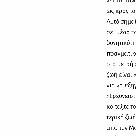
νει το πά­νω
ως προς το 
Αυ­τό ση­μα
σει μέ­σα το
δυ­νη­τι­κό
πραγ­μα­τι­κ
στο με­τρή­σ
ζωή εί­ναι 
για να εξη­γ
«Ερευ­νεί­σ
κοι­τάξ­τε τ
τε­ρι­κή ζωή
από τον Μάρ