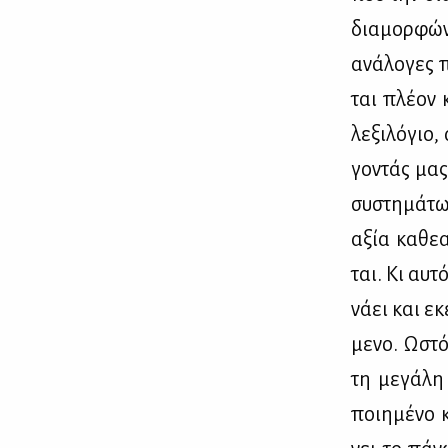
δια­μορ­φώ­
ανά­λο­γες π
ται πλέ­ον κ
λε­ξι­λό­γι
γο­ντάς μας 
συ­στη­μά­τ
αξία κα­θε­α
ται. Κι αυ­τ
νά­ει και εκ
με­νο. Ωστό
τη με­γά­λη
ποι­η­μέ­νο