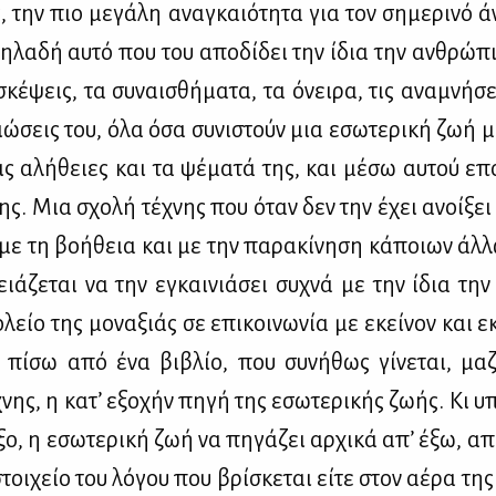
, την πιο με­γά­λη ανα­γκαιό­τη­τα για τον ση­με­ρι­νό ά
δη­λα­δή αυ­τό που του απο­δί­δει την ίδια την αν­θρώ­πι
σκέ­ψεις, τα συ­ναι­σθή­μα­τα, τα όνει­ρα, τις ανα­μνή­σε
σιώ­σεις του, όλα όσα συ­νι­στούν μια εσω­τε­ρι­κή ζωή 
ις αλή­θειες και τα ψέ­μα­τά της, και μέ­σω αυ­τού επ
νης. Μια σχο­λή τέ­χνης που όταν δεν την έχει ανοί­ξει
 με τη βο­ή­θεια και με την πα­ρα­κί­νη­ση κά­ποιων άλ­λ
ρειά­ζε­ται να την εγκαι­νιά­σει συ­χνά με την ίδια την
­λείο της μο­να­ξιάς σε επι­κοι­νω­νία με εκεί­νον και 
ι πί­σω από ένα βι­βλίο, που συ­νή­θως γί­νε­ται, μα­
νης, η κα­τ’ εξο­χήν πη­γή της εσω­τε­ρι­κής ζω­ής. Κι υ
ξο, η εσω­τε­ρι­κή ζωή να πη­γά­ζει αρ­χι­κά απ’ έξω, α
στοι­χείο του λό­γου που βρί­σκε­ται εί­τε στον αέ­ρα τη