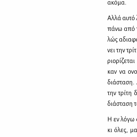
ακό­μα.
Αλ­λά αυ­τό
πά­νω από τ
λώς αδια­φα
νει την τρί
ριο­ρί­ζε­τ
καν να ονο­
διά­στα­ση.
την τρί­τη δ
διά­στα­ση 
Η εν λό­γω 
κι όλες, μα