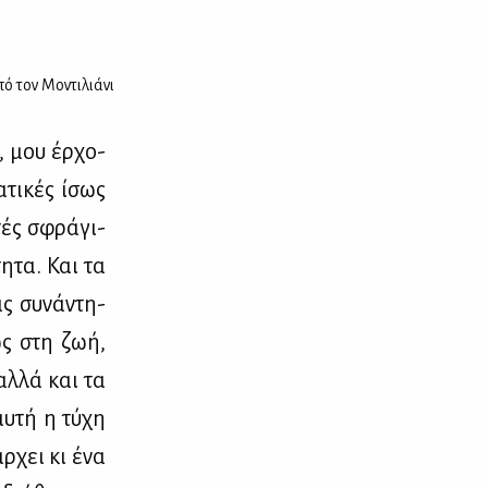
 τον Μοντιλιάνι
, μου έρ­χο­
­τι­κές ίσως
τές σφρά­γι­
τη­τα. Και τα
ς συ­νά­ντη­
θως στη ζωή,
 αλ­λά και τα
αυ­τή η τύ­χη
ρ­χει κι ένα