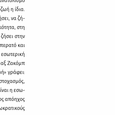
­να­το­λι­σμό
 ζωή η ίδια.
­σει, να ζή­
κό­τη­τα, στη
 ζή­σει στην
 πε­ρα­τό και
 εσω­τε­ρι­κή
 Μαξ Ζα­κόμπ
ζωή» γρά­φει:
στο­χα­σμός,
εί­ναι η εσω­
νος από­η­χος
­κρα­τι­κούς