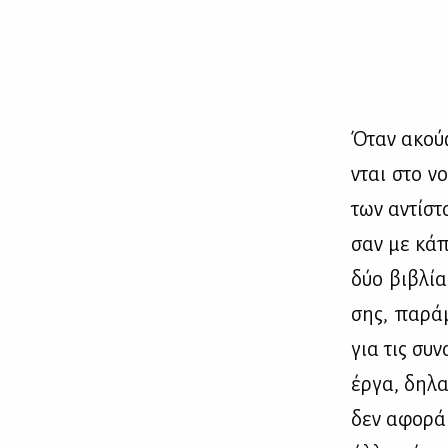
Όταν ακούω 
νται στο νο
των αντί­στ
σαν με κά­πο
δύο βι­βλία
σης, πα­ρά­
για τις συ­ν
έρ­γα, δη­λα
δεν αφο­ρά 