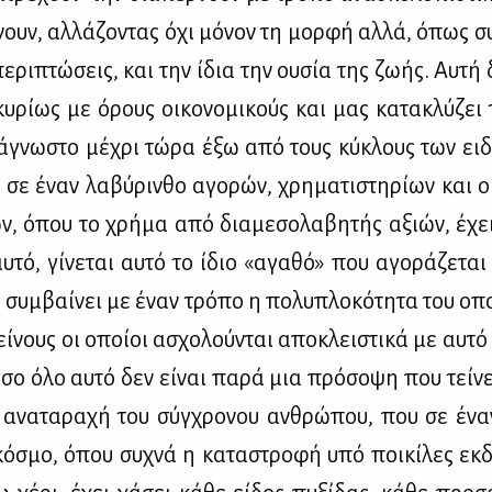
νουν, αλ­λά­ζο­ντας όχι μό­νον τη μορ­φή αλ­λά, όπως συ
ε­ρι­πτώ­σεις, και την ίδια την ου­σία της ζω­ής. Αυ­τή 
υ­ρί­ως με όρους οι­κο­νο­μι­κούς και μας κα­τα­κλύ­ζει
ο, άγνω­στο μέ­χρι τώ­ρα έξω από τους κύ­κλους των ει­δι
σε έναν λα­βύ­ριν­θο αγο­ρών, χρη­μα­τι­στη­ρί­ων και οι
ων, όπου το χρή­μα από δια­με­σο­λα­βη­τής αξιών, έχε
υ­τό, γί­νε­ται αυ­τό το ίδιο «αγα­θό» που αγο­ρά­ζε­τα
ό συμ­βαί­νει με έναν τρό­πο η πο­λυ­πλο­κό­τη­τα του οπ
εί­νους οι οποί­οι ασχο­λού­νται απο­κλει­στι­κά με αυ­τό
­σο όλο αυ­τό δεν εί­ναι πα­ρά μια πρό­σο­ψη που τεί­νε
 ανα­τα­ρα­χή του σύγ­χρο­νου αν­θρώ­που, που σε ένα
 κό­σμο, όπου συ­χνά η κα­τα­στρο­φή υπό ποι­κί­λες εκ­