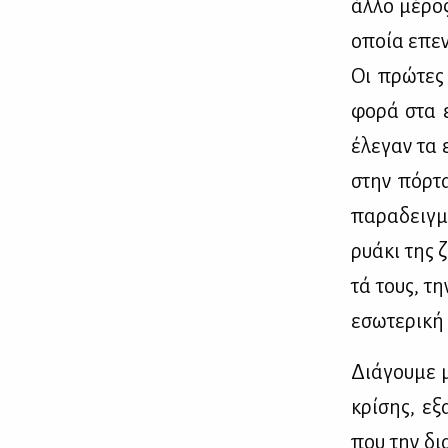
άλ­λο μέ­ρο
οποία επεν­
Οι πρώ­τες 
φο­ρά στα ε
έλε­γαν τα 
στην πόρ­τα
πα­ρα­δειγ­
ρυά­κι της 
τά τους, την
εσω­τε­ρι­κή
Διά­γου­με μ
κρί­σης, εξα
που την δια