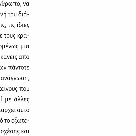
ν­θρω­πο, να
­νή του διά­
ις, τις ίδιες
με τους κρα­
ο­μέ­νως μια
 κα­νείς από
ων πά­ντο­τε
 ανά­γνω­ση,
εκεί­νους που
ζί με άλ­λες
πάρ­χει αυ­τό
πό το εξω­τε­
ς σχέ­σης και