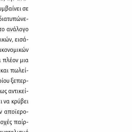
μ­βαί­νει σε
δια­τυ­πώ­νε­
 το ανά­λο­γο
­κών, ει­σά­
­κο­νο­μι­κών
ι πλέ­ον μια
ι και πω­λεί­
οί­ου ξε­περ­
 ως αντι­κεί­
ι να κρύ­βει
ν αποϊ­ε­ρο­
δο­χές παίρ­