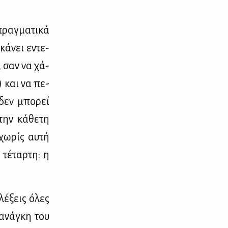
ραγ­μα­τι­κά
κά­νει εντε­
, σαν να χά­
) και να πε­
 δεν μπο­ρεί
την κά­θε­τη
χω­ρίς αυ­τή
 τέ­ταρ­τη: η
λέ­ξεις όλες
 ανά­γκη του