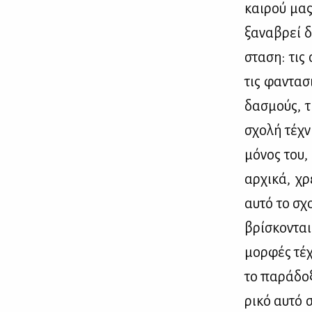
και­ρού μας
ξα­να­βρεί 
στα­ση: τις 
τις φα­ντα­
δα­σμούς, τ
σχο­λή τέ­χ
μό­νος του,
αρ­χι­κά, χ
αυ­τό το σχο
βρί­σκο­ντα
μορ­φές τέ­χ
το πα­ρά­δο­
ρι­κό αυ­τό 