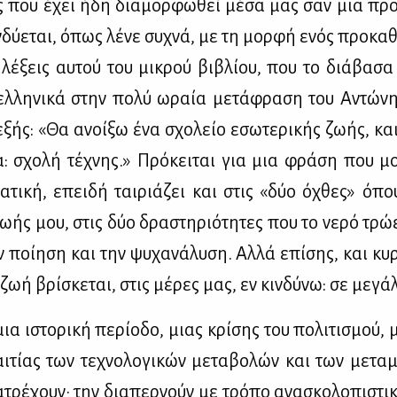
ς που έχει ήδη δια­μορ­φω­θεί μέ­σα μας σαν μια προ­
δύ­ε­ται, όπως λέ­νε συ­χνά, με τη μορ­φή ενός προ­κα­θ
λέ­ξεις αυ­τού του μι­κρού βι­βλί­ου, που το διά­βα­σ
λ­λη­νι­κά στην πο­λύ ωραία με­τά­φρα­ση του Αντώ­ν
εξής: «Θα ανοί­ξω ένα σχο­λείο εσω­τε­ρι­κής ζω­ής, κ
: σχο­λή τέ­χνης.» Πρό­κει­ται για μια φρά­ση που μο
μα­τι­κή, επει­δή ται­ριά­ζει και στις «δύο όχθες» όπου
ζω­ής μου, στις δύο δρα­στη­ριό­τη­τες που το νε­ρό τρώ­
 ποί­η­ση και την ψυ­χα­νά­λυ­ση. Αλ­λά επί­σης, και κυ­ρ
 ζωή βρί­σκε­ται, στις μέ­ρες μας, εν κιν­δύ­νω: σε με­γά­λ
ια ιστο­ρι­κή πε­ρί­ο­δο, μιας κρί­σης του πο­λι­τι­σμού,
ι­τί­ας των τε­χνο­λο­γι­κών με­τα­βο­λών και των με­τα
­τρέ­χουν· την δια­περ­νούν με τρό­πο ανα­σκο­λο­πι­στι­