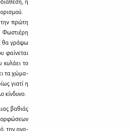
διά­θε­ση, η
ο­ρι­σμού.
α την πρώ­τη
η Φω­στιέ­ρη
αι θα γρά­ψω
υ φαί­νε­ται
 κυ­λά­ει το
ει τα χώ­μα­
ί­ως για­τί η
ο κίν­δυ­νο.
 μιας βα­θιάς
­μορ­φώ­σε­ων
κό, την ανα­