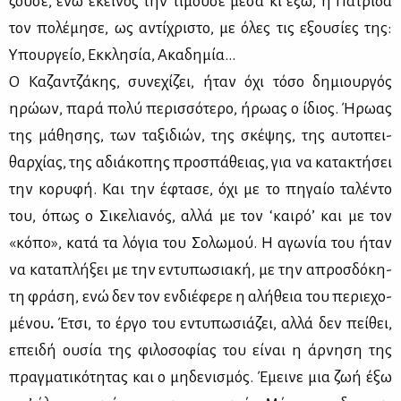
ζού­σε, ενώ εκεί­νος την τι­μού­σε μέ­σα κι έξω, η Πα­τρί­δα
τον πο­λέ­μη­σε, ως αντί­χρι­στο, με όλες τις εξου­σί­ες της:
Υπουρ­γείο, Εκ­κλη­σία, Ακα­δη­μία...
Ο Κα­ζαν­τζά­κης, συ­νε­χί­ζει, ήταν όχι τό­σο δη­μιουρ­γός
ηρώ­ων, πα­ρά πο­λύ πε­ρισ­σό­τε­ρο, ήρω­ας ο ίδιος. Ήρω­ας
της μά­θη­σης, των τα­ξι­διών, της σκέ­ψης, της αυ­το­πει­
θαρ­χί­ας, της αδιά­κο­πης προ­σπά­θειας, για να κα­τα­κτή­σει
την κο­ρυ­φή. Και την έφτα­σε, όχι με το πη­γαίο τα­λέ­ντο
του, όπως ο Σι­κε­λια­νός, αλ­λά με τον ‘και­ρό’ και με τον
«κό­πο», κα­τά τα λό­για του Σο­λω­μού. Η αγω­νία του ήταν
να κα­τα­πλή­ξει με την εντυ­πω­σια­κή, με την απροσ­δό­κη­
τη φρά­ση, ενώ δεν τον εν­διέ­φε­ρε η αλή­θεια του πε­ριε­χο­
μέ­νου
.
Έτσι, το έρ­γο του εντυ­πω­σιά­ζει, αλ­λά δεν πεί­θει,
επει­δή ου­σία της φι­λο­σο­φί­ας του εί­ναι η άρ­νη­ση της
πραγ­μα­τι­κό­τη­τας και ο μη­δε­νι­σμός. Έμει­νε μια ζωή έξω