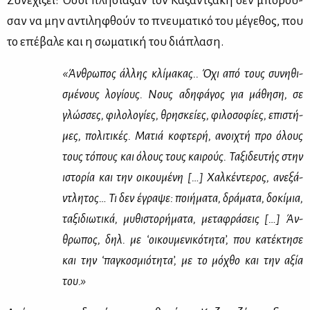
Συ­νε­χί­ζει: Όσοι πλη­σί­α­ζαν τον Κα­ζαν­τζά­κη δεν μπο­ρού­
σαν να μην αντι­λη­φθούν το πνευ­μα­τι­κό του μέ­γε­θος, που
το επέ­βα­λε και η σω­μα­τι­κή του διά­πλα­ση.
«Άν­θρω­πος άλ­λης κλί­μα­κας.. Όχι από τους συ­νη­θι­
σμέ­νους λο­γί­ους. Νους αδη­φά­γος για μά­θη­ση, σε
γλώσ­σες, φι­λο­λο­γί­ες, θρη­σκεί­ες, φι­λο­σο­φί­ες, επι­στή­
μες, πο­λι­τι­κές. Μα­τιά κο­φτε­ρή, ανοι­χτή προ όλους
τους τό­πους και όλους τους και­ρούς. Τα­ξι­δευ­τής στην
ιστο­ρία και την οι­κου­μέ­νη […] Χαλ­κέ­ντε­ρος, ανε­ξά­
ντλη­τος… Τι δεν έγρα­ψε: ποι­ή­μα­τα, δρά­μα­τα, δο­κί­μια,
τα­ξι­διω­τι­κά, μυ­θι­στο­ρή­μα­τα, με­τα­φρά­σεις […] Άν­
θρω­πος, δηλ. με ‘οι­κου­με­νι­κό­τη­τα’, που κα­τέ­κτη­σε
και την ‘πα­γκο­σμιό­τη­τα’, με το μό­χθο και την αξία
του.»