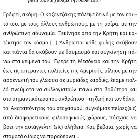
μα­τά του και χά­σα­με την ου­σία του.»
Γρά­φει, ακό­μη: Ο Κα­ζαν­τζά­κης πά­λε­ψε δει­νά με τον εαυ­
τό του, με τους άλ­λους αν­θρώ­πους, με τη μοί­ρα, με την
αν­θρώ­πι­νη αδυ­να­μία. Ξε­κί­νη­σε από την Κρή­τη και κα­
τέ­κτη­σε τον κό­σμο [...] Άν­θρω­ποι κά­θε φυ­λής σκύ­βουν
και πά­ντα θα σκύ­βουν με θαυ­μα­σμό και συ­γκί­νη­ση πά­
νω στα κεί­με­νά του. Έφε­ρε τη Με­σό­γειο και την Κρή­τη
έως τις απέ­ρα­ντες πο­λι­τεί­ες της Αμε­ρι­κής, μί­λη­σε με την
αρ­ρε­νω­πή του γλώσ­σα σε μυ­ριά­δες καρ­διές, έκα­με πολ­
λά πνεύ­μα­τα να συλ­λο­γι­στούν πά­νω στα βα­θύ­τε­ρα και
στα ση­μα­ντι­κό­τε­ρα του αν­θρώ­που - τη ζωή και τον θά­να­
το. Ακα­τα­πό­νη­τος του στο­χα­σμού, συ­γκό­μι­σε πεί­ρες(sic)
από δια­φο­ρε­τι­κούς φι­λο­σο­φι­κούς χώ­ρους, πά­σχι­σε να
βρει την αυ­τάγ­γελ­τη (sic) αλή­θεια. Και, βέ­βαια, χω­ρίς να
στα­μα­τά ο ίδιος να πα­ρα­δέρ­νει…