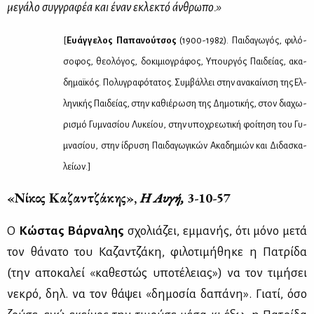
με­γά­λο συγ­γρα­φέα και έναν εκλε­κτό άν­θρω­πο.»
[
Ευάγ­γε­λος Πα­πα­νού­τσος
(1900-1982). Παι­δα­γω­γός, φι­λό­
σο­φος, θε­ο­λό­γος, δο­κι­μιο­γρά­φος, Υπουρ­γός Παι­δεί­ας, ακα­
δη­μαϊ­κός. Πο­λυ­γρα­φό­τα­τος. Συμ­βάλ­λει στην ανα­καί­νι­ση της Ελ­
λη­νι­κής Παι­δεί­ας, στην κα­θιέ­ρω­ση της Δη­μο­τι­κής, στον δια­χω­
ρι­σμό Γυ­μνα­σί­ου Λυ­κεί­ου, στην υπο­χρε­ω­τι­κή φοί­τη­ση του Γυ­
μνα­σί­ου, στην ίδρυ­ση Παι­δα­γω­γι­κών Ακα­δη­μιών και Δι­δα­σκα­
λεί­ων.]
«Νί­κος Κα­ζαν­τζά­κης»,
Η Αυ­γή,
3-10-57
Ο
Κώ­στας Βάρ­να­λης
σχο­λιά­ζει, εμ­μα­νής, ότι μό­νο με­τά
τον θά­να­το του Κα­ζαν­τζά­κη, φι­λο­τι­μή­θη­κε η Πα­τρί­δα
(την απο­κα­λεί «κα­θε­στώς υπο­τέ­λειας») να τον τι­μή­σει
νε­κρό, δηλ. να τον θά­ψει «δη­μο­σία δα­πά­νη». Για­τί, όσο