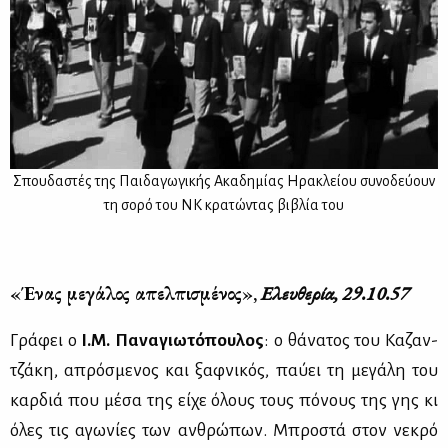
Σπου­δα­στές της Παι­δα­γω­γι­κής Ακα­δη­μί­ας Ηρα­κλεί­ου συ­νο­δεύ­ουν
τη σο­ρό του ΝΚ κρα­τώ­ντας βι­βλία του
«Ένας με­γά­λος απελ­πι­σμέ­νος»,
Ελευ­θε­ρία, 29.10.57
Γρά­φει ο
Ι.Μ. Πα­να­γιω­τό­που­λος
: ο θά­να­τος του Κα­ζαν­
τζά­κη, απρό­σμε­νος και ξαφ­νι­κός, παύ­ει τη με­γά­λη του
καρ­διά που μέ­σα της εί­χε όλους τους πό­νους της γης κι
όλες τις αγω­νί­ες των αν­θρώ­πων. Μπρο­στά στον νε­κρό