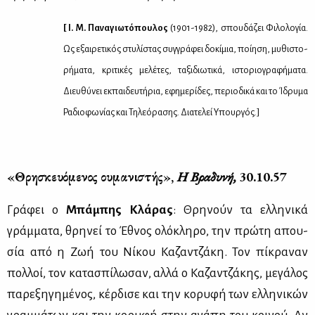
[ Ι.
Μ.
Πα­να­γιω­τό­που­λος
(1901-1982), σπου­δά­ζει Φι­λο­λο­γία.
Ως εξαι­ρε­τι­κός στυ­λί­στας συγ­γρά­φει δο­κί­μια, ποί­η­ση, μυ­θι­στο­
ρή­μα­τα, κρι­τι­κές με­λέ­τες, τα­ξι­διω­τι­κά, ιστο­ριο­γρα­φή­μα­τα.
Διευ­θύ­νει εκ­παι­δευ­τή­ρια, εφη­με­ρί­δες, πε­ριο­δι­κά και το Ίδρυ­μα
Ρα­διο­φω­νί­ας και Τη­λε­ό­ρα­σης. Δια­τε­λεί Υπουρ­γός.]
«Θρη­σκευό­με­νος ου­μα­νι­στής»,
Η Βρα­δυ­νή,
30.10.57
Γρά­φει ο
Μπά­μπης Κλά­ρας
: Θρη­νούν τα ελ­λη­νι­κά
γράμ­μα­τα, θρη­νεί το Έθνος ολό­κλη­ρο, την πρώ­τη απου­
σία από η Ζωή του Νί­κου Κα­ζαν­τζά­κη. Τον πί­κρα­ναν
πολ­λοί, τον κα­τα­σπί­λω­σαν, αλ­λά ο Κα­ζαν­τζά­κης, με­γά­λος
πα­ρε­ξη­γη­μέ­νος, κέρ­δι­σε και την κο­ρυ­φή των ελ­λη­νι­κών