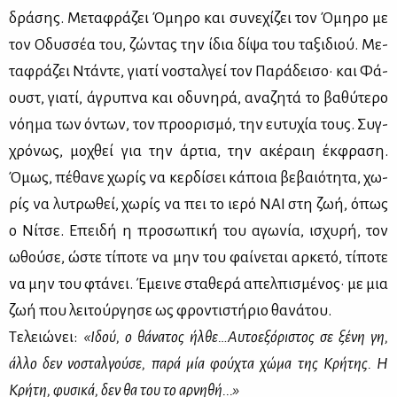
δρά­σης. Με­τα­φρά­ζει Όμη­ρο και συ­νε­χί­ζει τον Όμη­ρο με
τον Οδυσ­σέα του, ζώ­ντας την ίδια δί­ψα του τα­ξι­διού. Με­
τα­φρά­ζει Ντά­ντε, για­τί νο­σταλ­γεί τον Πα­ρά­δει­σο· και Φά­
ουστ, για­τί, άγρυ­πνα και οδυ­νη­ρά, ανα­ζη­τά το βα­θύ­τε­ρο
νό­η­μα των όντων, τον προ­ο­ρι­σμό, την ευ­τυ­χία τους. Συγ­
χρό­νως, μο­χθεί για την άρ­τια, την ακέ­ραιη έκ­φρα­ση.
Όμως, πέ­θα­νε χω­ρίς να κερ­δί­σει κά­ποια βε­βαιό­τη­τα, χω­
ρίς να λυ­τρω­θεί, χω­ρίς να πει το ιε­ρό ΝΑΙ στη ζωή, όπως
ο Νί­τσε. Επει­δή η προ­σω­πι­κή του αγω­νία, ισχυ­ρή, τον
ωθού­σε, ώστε τί­πο­τε να μην του φαί­νε­ται αρ­κε­τό, τί­πο­τε
να μην του φτά­νει. Έμει­νε στα­θε­ρά απελ­πι­σμέ­νος· με μια
ζωή που λει­τούρ­γη­σε ως φρο­ντι­στή­ριο θα­νά­του.
Τε­λειώ­νει:
«Ιδού, ο θά­να­τος ήλ­θε…Αυ­το­ε­ξό­ρι­στος σε ξέ­νη γη,
άλ­λο δεν νο­σταλ­γού­σε, πα­ρά μία φού­χτα χώ­μα της Κρή­της. Η
Κρή­τη, φυ­σι­κά, δεν θα του το αρ­νη­θή...»