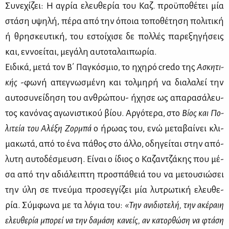
Συ­νε­χί­ζει: Η αγρία ελευ­θε­ρία του Καζ. προ­ϋ­πο­θέ­τει μία
στά­ση υψη­λή, πέ­ρα από την όποια το­πο­θέ­τη­ση πο­λι­τι­κή
ή θρη­σκευ­τι­κή, του εστοί­χι­σε δε πολ­λές πα­ρε­ξη­γή­σεις
και, εν­νο­εί­ται, με­γά­λη αυ­το­τα­λαι­πω­ρία.
Ει­δι­κά, με­τά τον Β΄ Πα­γκό­σμιο, το ηχη­ρό credo της
Ασκη­τι­
κής
-φω­νή απε­γνω­σμέ­νη και τολ­μη­ρή να δια­λα­λεί την
αυ­το­συ­νεί­δη­ση του αν­θρώ­που- ήχη­σε ως απα­ρα­σά­λευ­
τος κα­νό­νας αγω­νι­στι­κού βί­ου. Αρ­γό­τε­ρα, στο
Βί­ος και Πο­
λι­τεία του Αλέ­ξη Ζορ­μπά
ο ήρω­ας του, ενώ με­τα­βαί­νει κλι­
μα­κω­τά, από το ένα πά­θος στο άλ­λο, οδη­γεί­ται στην από­
λυ­τη αυ­το­δέ­σμευ­ση. Εί­ναι ο ίδιος ο Κα­ζαν­τζά­κης που μέ­
σα από την αδιά­λει­πτη προ­σπά­θειά του να με­του­σιώ­σει
την ύλη σε πνεύ­μα προ­σεγ­γί­ζει μία λυ­τρω­τι­κή ελευ­θε­
ρία. Σύμ­φω­να με τα λό­για του:
«Την ανι­διο­τε­λή, την ακέ­ραιη
ελευ­θε­ρία μπο­ρεί να την δα­μά­ση κα­νείς, αν κα­τορ­θώ­ση να φτά­ση