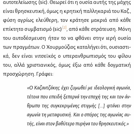
αυ­το­τε­λεί­ω­σης (sic). Θε­ω­ρεί ότι η ου­σία αυ­τής της μά­χης
εί­ναι θρη­σκευ­τι­κή, όμως η κρη­τι­κή παλ­λη­κα­ριά του Καζ.,
φύ­ση αγρί­ως ελεύ­θε­ρη, τον κρά­τη­σε μα­κριά από κά­θε
[2]
επί­κτη­το συμ­βα­τι­σμό (sic)
, από κά­θε στρά­τευ­ση. Μό­νη
του αυ­το­δέ­σμευ­ση ήταν το να φθά­νει στην ιε­ρή ου­σία
των πραγ­μά­των. Ο Χουρ­μού­ζιος κα­τα­λή­γει ότι, ου­σια­στι­
κά, δεν εί­ναι νι­τσεϊ­κός ο υπε­ραν­θρω­πι­σμός του φί­λου
του, αλ­λά χρι­στια­νι­κός, όμως έξω από κά­θε δογ­μα­τι­κή
προ­σχώ­ρη­ση. Γρά­φει:
«Ο Κα­ζαν­τζά­κης έχει ζυ­μω­θεί με ιδε­ο­λο­γι­κή αγω­νία,
τέ­τοια που επει­δή ξε­περ­νά την επο­χή της και τον άν­
θρω­πο της συ­γκε­κρι­μέ­νης στιγ­μής […] φτά­νει στην
αγω­νία τη με­τα­φυ­σι­κή. Και ο σπό­ρος της αγω­νί­ας αυ­
τής, εί­ναι στον βα­θύ­τε­ρο πυ­ρή­να του θρη­σκευ­τι­κός.»