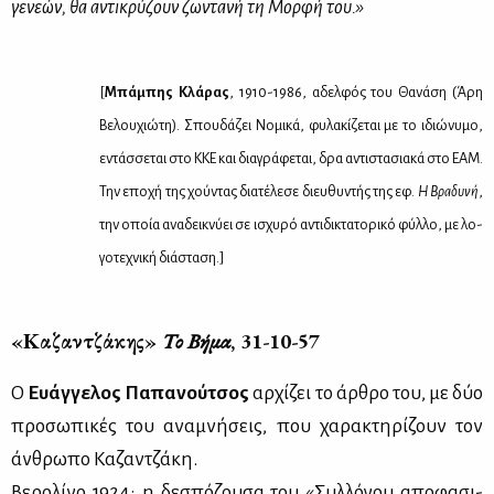
γε­νε­ών, θα αντι­κρύ­ζουν ζω­ντα­νή τη Μορ­φή του.»
[
Μπά­μπης Κλά­ρας
, 1910-1986, αδελ­φός του Θα­νά­ση (Άρη
Βε­λου­χιώ­τη). Σπου­δά­ζει Νο­μι­κά, φυ­λα­κί­ζε­ται με το ιδιώ­νυ­μο,
εντάσ­σε­ται στο ΚΚΕ και δια­γρά­φε­ται, δρα αντι­στα­σια­κά στο ΕΑΜ.
Την επο­χή της χού­ντας δια­τέ­λε­σε διευ­θυ­ντής της εφ.
Η Βρα­δυ­νή
,
την οποία ανα­δει­κνύ­ει σε ισχυ­ρό αντι­δι­κτα­το­ρι­κό φύλ­λο, με λο­
γο­τε­χνι­κή διά­στα­ση.]
«Κα­ζαν­τζά­κης»
Το Βή­μα
, 31-10-57
Ο
Ευάγ­γε­λος Πα­πα­νού­τσος
αρ­χί­ζει το άρ­θρο του, με δύο
προ­σω­πι­κές του ανα­μνή­σεις, που χα­ρα­κτη­ρί­ζουν τον
άν­θρω­πο Κα­ζαν­τζά­κη.
Βε­ρο­λί­νο 1924: η δε­σπό­ζου­σα του «Συλ­λό­γου απο­φα­σι­