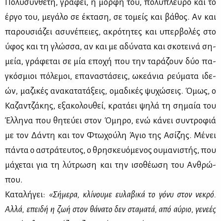
Πο­λυ­σύν­θε­τη, γρά­φει, η μορ­φή του, πο­λύ­πλευ­ρο και το
έρ­γο του, με­γά­λο σε έκτα­ση, σε το­μείς και βά­θος. Αν και
πα­ρου­σιά­ζει ασυ­νέ­πειες, ακρό­τη­τες και υπερ­βο­λές στο
ύφος και τη γλώσ­σα, αν και με αδύ­να­τα και σκο­τει­νά ση­
μεία, γρά­φε­ται σε μία επο­χή που την τα­ρά­ζουν δύο πα­
γκό­σμιοι πό­λε­μοι, επα­να­στά­σεις, ωκε­ά­νια ρεύ­μα­τα ιδε­
ών, μα­ζι­κές ανα­κα­τα­τά­ξεις, ομα­δι­κές ψυ­χώ­σεις. Όμως, ο
Κα­ζαν­τζά­κης, εξα­κο­λου­θεί, κρα­τά­ει ψη­λά τη ση­μαία του
Έλ­λη­να που θη­τεύ­ει στον Όμη­ρο, ενώ κά­νει συ­ντρο­φιά
με τον Δά­ντη και τον Φτω­χού­λη Άγιο της Ασί­ζης. Μέ­νει
πά­ντα ο αστρά­τευ­τος, ο θρη­σκευό­με­νος ου­μα­νι­στής, που
μά­χε­ται για τη λύ­τρω­ση και την ισο­θέ­ω­ση του Αν­θρώ­
που.
Κα­τα­λή­γει:
«Σή­με­ρα, κλί­νου­με ευ­λα­βι­κά το γό­νυ στον νε­κρό.
Αλ­λά, επει­δή η ζωή στον θά­να­το δεν στα­μα­τά, από αύ­ριο, γε­νε­ές