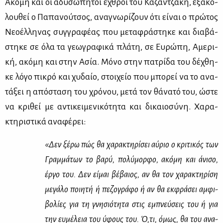
Ακό­μη και οι αδυ­σώ­πη­τοι εχθροί του Κα­ζαν­τζά­κη, εξα­κο­
λου­θεί ο Πα­πα­νού­τσος, ανα­γνω­ρί­ζουν ότι εί­ναι ο πρώ­τος
Νε­ο­έλ­λη­νας συγ­γρα­φέ­ας που με­τα­φρά­στη­κε και δια­βά­
στη­κε σε όλα τα γε­ω­γρα­φι­κά πλά­τη, σε Ευ­ρώ­πη, Αμε­ρι­
κή, ακό­μη και στην Ασία. Μό­νο στην πα­τρί­δα του δέ­χθη­
κε λό­γο πι­κρό και χυ­δαίο, στοι­χείο που μπο­ρεί να το ανα­
τά­ξει η από­στα­ση του χρό­νου, με­τά τον θά­να­τό του, ώστε
να κρι­θεί με αντι­κει­με­νι­κό­τη­τα και δι­καιο­σύ­νη. Χα­ρα­
κτη­ρι­στι­κά ανα­φέ­ρει:
«Δεν ξέ­ρω πώς θα χα­ρα­κτη­ρί­σει αύ­ριο ο κρι­τι­κός των
Γραμ­μά­των το βα­ρύ, πο­λύ­μορ­φο, ακό­μη και άνι­σο,
έρ­γο του. Δεν εί­μαι βέ­βαιος, αν θα τον χα­ρα­κτη­ρί­ση
με­γά­λο ποι­η­τή ή πε­ζο­γρά­φο ή αν θα εκ­φρά­σει αμ­φι­
βο­λί­ες για τη γνη­σιό­τη­τα στις εμπνεύ­σεις του ή για
την ευ­μέ­λεια του ύφους του. Ό,τι, όμως, θα του ανα­