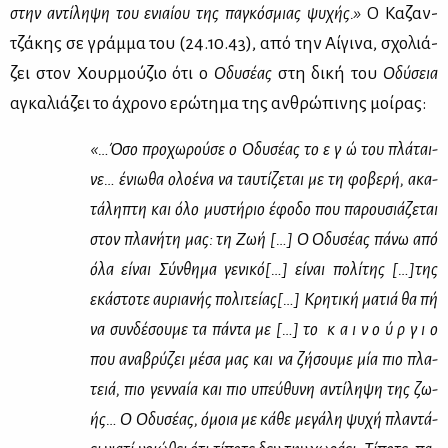
στην αντί­λη­ψη του ενιαί­ου της πα­γκό­σμιας ψυ­χής.»
Ο Κα­ζαν­
τζά­κης σε γράμ­μα του (24.10.43), από την Αί­γι­να, σχο­λιά­
ζει στον Χουρ­μού­ζιο ότι ο
Οδυ­σέ­ας
στη δι­κή του
Οδύ­σεια
αγκα­λιά­ζει το άχρο­νο ερώ­τη­μα της αν­θρώ­πι­νης μοί­ρας:
«…Όσο προ­χω­ρού­σε ο Οδυ­σέ­ας το ε γ ώ του πλά­ται­
νε… ένιω­θα ολο­έ­να να ταυ­τί­ζε­ται με τη φο­βε­ρή, ακα­
τά­λη­πτη και όλο μυ­στή­ριο έφο­δο που πα­ρου­σιά­ζε­ται
στον πλα­νή­τη μας: τη Ζωή […] Ο Οδυ­σέ­ας πά­νω από
όλα εί­ναι Σύν­θη­μα γε­νι­κό[…] εί­ναι πο­λί­της […]της
εκά­στο­τε αυ­ρια­νής πο­λι­τεί­ας[…] Κρη­τι­κή μα­τιά θα πή
να συν­δέ­σου­με τα πά­ντα με […] το
κ α ι ν ο ύ ρ γ ι ο
που ανα­βρύ­ζει μέ­σα μας και να ζή­σου­με μία πιο πλα­
τειά, πιο γεν­ναία και πιο υπεύ­θυ­νη αντί­λη­ψη της ζω­
ής… Ο Οδυ­σέ­ας, όμοια με κά­θε με­γά­λη ψυ­χή πλα­ντά­