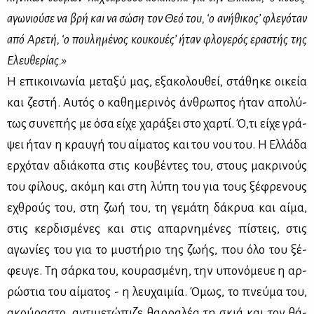
αγω­νιού­σε να βρή και να σώ­ση τον Θεό του, ‘ο ανή­θι­κο­ς’ φλε­γό­ταν
από Αρε­τή, ‘ο που­λη­μέ­νος κου­κου­έ­ς’ ήταν φλο­γε­ρός ερα­στής της
Ελευ­θε­ρί­ας.»
Η επι­κοι­νω­νία με­τα­ξύ μας, εξα­κο­λου­θεί, στά­θη­κε οι­κεία
και ζε­στή. Αυ­τός ο κα­θη­με­ρι­νός άν­θρω­πος ήταν απο­λύ­
τως συ­νε­πής με όσα εί­χε χα­ρά­ξει στο χαρ­τί. Ό,τι εί­χε γρά­
ψει ήταν η κραυ­γή του αί­μα­τος και του νου του. Η Ελ­λά­δα
ερ­χό­ταν αδιά­κο­πα στις κου­βέ­ντες του, στους μα­κρι­νούς
του φί­λους, ακό­μη και στη λύ­πη του για τους ξέ­φρε­νους
εχθρούς του, στη ζωή του, τη γε­μά­τη δά­κρυα και αί­μα,
στις κερ­δι­σμέ­νες και στις απαρ­νη­μέ­νες πί­στεις, στις
αγω­νί­ες του για το μυ­στή­ριο της ζω­ής, που όλο του ξέ­
φευ­γε. Τη σάρ­κα του, κου­ρα­σμέ­νη, την υπο­νό­μευε η αρ­
ρώ­στια του αί­μα­τος - η λευ­χαι­μία. Όμως, το πνεύ­μα του,
ακού­ρα­στο, αντι­με­τώ­πι­ζε θαρ­ρα­λέα τη σκιά και τον θά­