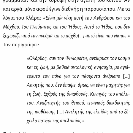
γραμ­μά­των και την κο­ρυ­φή στην αγά­πη του κοι­νού. Αν
και αρ­γά, μό­νο αφού έγι­νε διε­θνής η πα­ρου­σία του. Με τα
λό­για του Κλά­ρα: «
Εί­ναι μία νί­κη αυ­τή του Αν­θρώ­που και του
Μό­χθου. Του Πνεύ­μα­τος και του Ήθους. Αυ­τό το Ήθος,
που δεν
ξε­χω­ρί­ζει από τον πνεύ­μα και το μό­χθο[…] αυ­τό εί­ναι που νί­κη­σε
.»
Τον πε­ρι­γρά­φει:
«
Ολόρ­θος, σαν τον Ψη­λο­ρεί­τη, αντί­κρυ­σε τον κό­σμο
και τη ζωή, με βα­θειά οντο­λο­γι­κή ανη­συ­χία, με αγιά­
τρευ­το τον πό­νο για τον πά­σχο­ντα άν­θρω­πο
[...]
Ασκη­τής που, δεν έπα­ψε, όμως, να εί­ναι μα­χη­τής για
τη ζωή. Εχθρός της δια­φθο­ράς. Κυ­νη­γός του από­λυ­
του. Ανα­ζη­τη­τής του θεϊ­κού, τι­τα­νι­κός διεκ­δι­κη­τής
της ισο­θέ­ω­σης
[...]
Αντλη­τής της ελ­πί­δας από το ξέ­
χει­λο πο­τή­ρι της απελ­πι­σί­ας.»