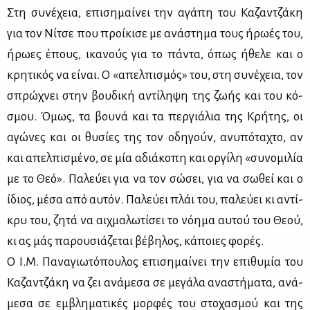
Στη συ­νέ­χεια, επι­ση­μαί­νει την αγά­πη του Κα­ζαν­τζά­κη
για τον Νί­τσε που προί­κι­σε με ανά­στη­μα τους ήρω­ές του,
ήρω­ες έπους, ικα­νούς για το πά­ντα, όπως ήθε­λε και ο
κρη­τι­κός να εί­ναι. Ο «απελ­πι­σμός» του, στη συ­νέ­χεια, τον
σπρώ­χνει στην βου­δι­κή αντί­λη­ψη της ζω­ής και του κό­
σμου. Όμως, τα βου­νά και τα περ­γιά­λια της Kρή­της, οι
αγώ­νες και οι θυ­σί­ες της τον οδη­γούν, ανυ­πό­τα­χτο, αν
και απελ­πι­σμέ­νο, σε μία αδιά­κο­πη και ορ­γί­λη «συ­νο­μι­λία
με το Θεό». Πα­λεύ­ει για να τον σώ­σει, για να σω­θεί και ο
ίδιος, μέ­σα από αυ­τόν. Πα­λεύ­ει πλάι του, πα­λεύ­ει κι αντί­
κρυ του, ζη­τά να αιχ­μα­λω­τί­σει το νό­η­μα αυ­τού του Θε­ού,
κι ας μάς πα­ρου­σιά­ζε­ται βέ­βη­λος, κά­ποιες φο­ρές.
Ο Ι.Μ. Πα­να­γιω­τό­που­λος επι­ση­μαί­νει την επι­θυ­μία του
Κα­ζαν­τζά­κη να ζει ανά­με­σα σε με­γά­λα ανα­στή­μα­τα, ανά­
με­σα σε εμ­βλη­μα­τι­κές μορ­φές του στο­χα­σμού και της