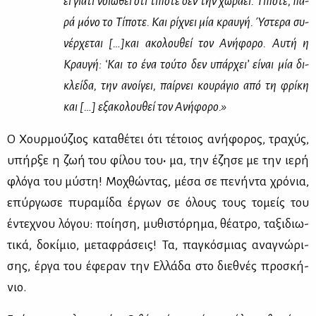
ει για­τί νοιώ­θει ότι τί­πο­τε δεν την χω­ρά­ει. Τί­πο­τε, πα­
ρά μό­νο το Τί­πο­τε. Και ρί­χνει μία κραυ­γή. Ύστε­ρα συ­
νέρ­χε­ται […]και ακο­λου­θεί τον Ανή­φο­ρο. Αυ­τή η
Κραυ­γή: ‘Και το ένα τού­το δεν υπάρ­χει’ εί­ναι μία δι­
κλεί­δα, την ανοί­γει,
παίρ­νει κου­ρά­γιο από τη φρί­κη
και […] εξα­κο­λου­θεί τον Ανή­φο­ρο.»
Ο Χουρ­μού­ζιος κα­τα­θέ­τει ότι τέ­τοιος ανή­φο­ρος, τρα­χύς,
υπήρ­ξε η ζωή του φί­λου του
·
μα, την έζη­σε με την ιε­ρή
φλό­γα του μύ­στη! Μο­χθώ­ντας, μέ­σα σε πε­νή­ντα χρό­νια,
επύρ­γω­σε πυ­ρα­μί­δα έρ­γων σε όλους τους το­μείς του
έντε­χνου λό­γου: ποί­η­ση, μυ­θι­στό­ρη­μα, θέ­α­τρο, τα­ξι­διω­
τι­κά, δο­κί­μιο, με­τα­φρά­σεις! Τα, πα­γκό­σμιας ανα­γνώ­ρι­
σης, έρ­γα του έφε­ραν την Ελ­λά­δα στο διε­θνές προ­σκή­
νιο.