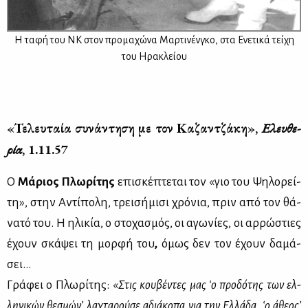
Η τα­φή του ΝΚ στον προ­μα­χώ­να Μαρ­τι­νέν­γκο, στα Ενε­τι­κά τεί­χη
του Ηρα­κλεί­ου
«Τε­λευ­ταία συ­νά­ντη­ση με τον Κα­ζαν­τζά­κη»,
Ελευ­θε­
ρία
, 1.11.57
Ο
Μά­ριος Πλω­ρί­της
επι­σκέ­πτε­ται τον «γιο του Ψη­λο­ρεί­
τη», στην Αντί­πο­λη, τρει­σή­μι­σι χρό­νια, πριν από τον θά­
να­τό του. Η ηλι­κία, ο στο­χα­σμός, οι αγω­νί­ες, οι αρ­ρώ­στιες
έχουν σκά­ψει τη μορ­φή του
,
όμως δεν τον έχουν δα­μά­
σει...
Γρά­φει ο Πλω­ρί­της:
«Στις κου­βέ­ντες μας ‘ο προ­δό­της των ελ­
λη­νι­κών θε­σμώ­ν’ λα­χτα­ρού­σε αδιά­κο­πα για την Ελ­λά­δα, ‘ο άθε­ο­ς’