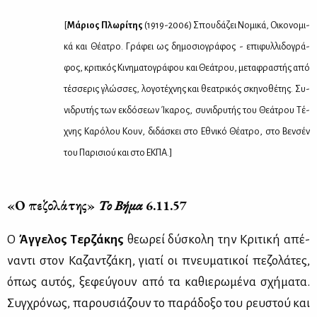
[
Μά­ριος Πλω­ρί­της
(1919-2006) Σπου­δά­ζει Νο­μι­κά, Οι­κο­νο­μι­
κά και Θέ­α­τρο. Γρά­φει ως δη­μο­σιο­γρά­φος - επι­φυλ­λι­δο­γρά­
φος, κρι­τι­κός Κι­νη­μα­το­γρά­φου και Θε­ά­τρου, με­τα­φρα­στής από
τέσ­σε­ρις γλώσ­σες, λο­γο­τέ­χνης και θε­α­τρι­κός σκη­νο­θέ­της. Συ­
νι­δρυ­τής των εκ­δό­σε­ων Ίκα­ρος, συ­νι­δρυ­τής του Θε­ά­τρου Τέ­
χνης Κα­ρό­λου Κουν, δι­δά­σκει στο Εθνι­κό Θέ­α­τρο, στο Βεν­σέν
του Πα­ρι­σιού και στο ΕΚ­ΠΑ.]
«Ο πε­ζο­λά­της»
Το Βή­μα
6.11.57
Ο
Άγ­γε­λος Τερ­ζά­κης
θε­ω­ρεί δύ­σκο­λη την Κρι­τι­κή απέ­
να­ντι στον Κα­ζαν­τζά­κη, για­τί οι πνευ­μα­τι­κοί πε­ζο­λά­τες,
όπως αυ­τός, ξε­φεύ­γουν από τα κα­θιε­ρω­μέ­να σχή­μα­τα.
Συγ­χρό­νως, πα­ρου­σιά­ζουν το πα­ρά­δο­ξο του ρευ­στού και