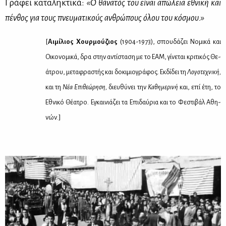
Γρά­φει κα­τα­λη­κτι­κά:
«Ο θά­να­τός του εί­ναι απώ­λεια εθνι­κή και
πέν­θος για τους πνευ­μα­τι­κούς αν­θρώ­πους όλου του κό­σμου.»
[
Αι­μί­λιος Χουρ­μού­ζιος
(1904-1973), σπου­δά­ζει Νο­μι­κά και
Οι­κο­νο­μι­κά, δρα στην αντί­στα­ση με το ΕΑΜ, γί­νε­ται κρι­τι­κός Θε­
ά­τρου, με­τα­φρα­στής και δο­κι­μιο­γρά­φος. Εκ­δί­δει τη
Λο­γο­τε­χνι­κή,
και τη
Νέα Επι­θε­ώ­ρη­ση,
διευ­θύ­νει την
Κα­θη­με­ρι­νή
και, επί έτη, το
Εθνι­κό Θέ­α­τρο. Εγκαι­νιά­ζει τα Επι­δαύ­ρια και το Φε­στι­βάλ Αθη­
νών.]