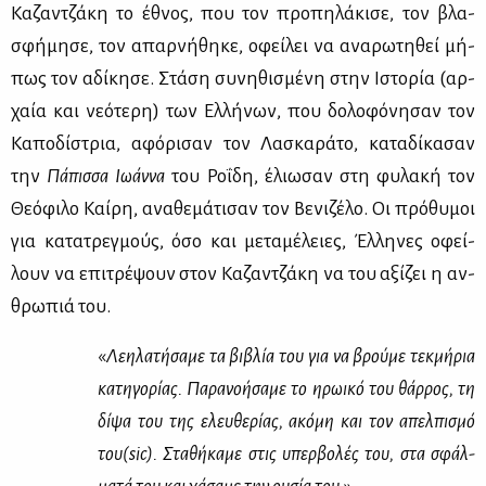
Κα­ζαν­τζά­κη το έθνος, που τον προ­πη­λά­κι­σε, τον βλα­
σφή­μη­σε, τον απαρ­νή­θη­κε, οφεί­λει να ανα­ρω­τη­θεί μή­
πως τον αδί­κη­σε. Στά­ση συ­νη­θι­σμέ­νη στην Ιστο­ρία (αρ­
χαία και νε­ό­τε­ρη) των Ελ­λή­νων, που δο­λο­φό­νη­σαν τον
Κα­πο­δί­στρια, αφό­ρι­σαν τον Λα­σκα­ρά­το, κα­τα­δί­κα­σαν
την
Πά­πισ­σα Ιω­άν­να
του Ρο­ΐ­δη, έλιω­σαν στη φυ­λα­κή τον
Θε­ό­φι­λο Καί­ρη, ανα­θε­μά­τι­σαν τον Βε­νι­ζέ­λο. Οι πρό­θυ­μοι
για κα­τα­τρεγ­μούς, όσο και με­τα­μέ­λειες, Έλ­λη­νες οφεί­
λουν να επι­τρέ­ψουν στον Κα­ζαν­τζά­κη να του αξί­ζει η αν­
θρω­πιά του.
«
Λε­η­λα­τή­σα­με τα βι­βλία του για να βρού­με τεκ­μή­ρια
κα­τη­γο­ρί­ας. Πα­ρα­νο­ή­σα­με το ηρω­ι­κό του θάρ­ρος, τη
δί­ψα του της ελευ­θε­ρί­ας, ακό­μη και τον απελ­πι­σμό
του(sic). Στα­θή­κα­με στις υπερ­βο­λές του, στα σφάλ­