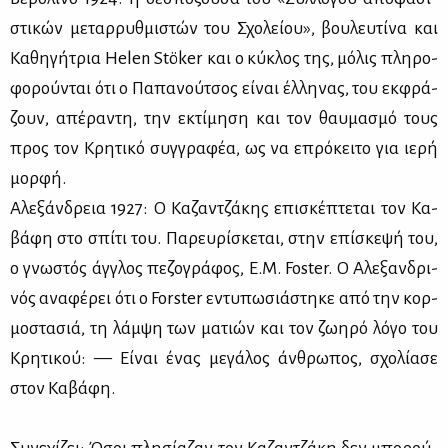
στι­κών με­ταρ­ρυθ­μι­στών του Σχο­λεί­ου», βου­λευ­τί­να και
Κα­θη­γή­τρια Helen Stöker και ο κύ­κλος της, μό­λις πλη­ρο­
φο­ρού­νται ότι ο Πα­πα­νού­τσος εί­ναι έλ­λη­νας, του εκ­φρά­
ζουν, απέ­ρα­ντη, την εκτί­μη­ση και τον θαυ­μα­σμό τους
προς τον Κρη­τι­κό συγ­γρα­φέα, ως να επρό­κει­το για ιε­ρή
μορ­φή.
Αλε­ξάν­δρεια 1927: Ο Κα­ζαν­τζά­κης επι­σκέ­πτε­ται τον Κα­
βά­φη στο σπί­τι του. Πα­ρευ­ρί­σκε­ται, στην επί­σκε­ψή του,
ο γνω­στός άγ­γλος πε­ζο­γρά­φος, E.M. Foster. Ο Αλε­ξαν­δρι­
νός ανα­φέ­ρει ότι ο Forster εντυ­πω­σιά­στη­κε από την κορ­
μο­στα­σιά, τη λάμ­ψη των μα­τιών και τον ζω­η­ρό λό­γο του
Κρη­τι­κού: — Εί­ναι ένας με­γά­λος άν­θρω­πος, σχο­λί­α­σε
στον Κα­βά­φη.