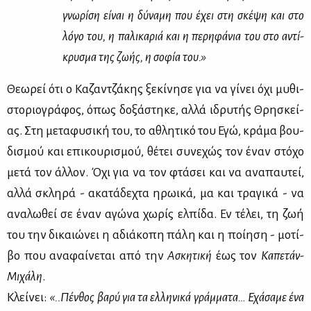
γνω­ρί­ση εί­ναι η δύ­να­μη που έχει στη σκέ­ψη και στο
λό­γο του, η πα­λι­κα­ριά και η πε­ρη­φά­νια του στο αντί­
κρυ­σμα της ζω­ής, η σο­φία του.»
Θε­ω­ρεί ότι ο Κα­ζαν­τζά­κης ξε­κί­νη­σε για να γί­νει όχι μυ­θι­
στο­ριο­γρά­φος, όπως δο­ξά­στη­κε, αλ­λά ιδρυ­τής Θρη­σκεί­
ας. Στη με­τα­φυ­σι­κή του, το αθλη­τι­κό του Εγώ, κρά­μα βου­
δι­σμού και επι­κου­ρι­σμού, θέ­τει συ­νε­χώς τον έναν στό­χο
με­τά τον άλ­λον. Όχι για να τον φτά­σει και να ανα­παυ­τεί,
αλ­λά σκλη­ρά - ακα­τά­δε­χτα ηρω­ι­κά, μα και τρα­γι­κά - να
ανα­λω­θεί σε έναν αγώ­να χω­ρίς ελ­πί­δα. Εν τέ­λει, τη ζωή
του την δι­καιώ­νει η αδιά­κο­πη πά­λη και η ποί­η­ση - μο­τί­
βο που ανα­φαί­νε­ται από την
Ασκη­τι­κή
έως τον
Κα­πε­τάν-
Μι­χά­λη
.
Κλεί­νει:
«..Πέν­θος βα­ρύ για τα ελ­λη­νι­κά γράμ­μα­τα… Εχά­σα­με ένα