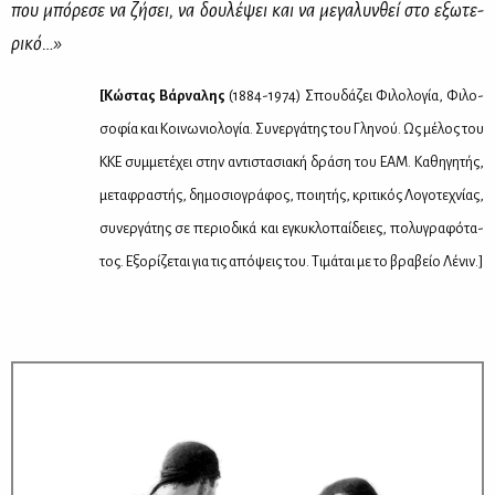
που μπό­ρε­σε να ζή­σει, να δου­λέ­ψει και να με­γα­λυν­θεί στο εξω­τε­
ρι­κό…»
[Κώ­στας Βάρ­να­λης
(1884-1974) Σπου­δά­ζει Φι­λο­λο­γία, Φι­λο­
σο­φία και Κοι­νω­νιο­λο­γία. Συ­νερ­γά­της του Γλη­νού. Ως μέ­λος του
ΚΚΕ συμ­με­τέ­χει στην αντι­στα­σια­κή δρά­ση του ΕΑΜ. Κα­θη­γη­τής,
με­τα­φρα­στής, δη­μο­σιο­γρά­φος, ποι­η­τής, κρι­τι­κός Λο­γο­τε­χνί­ας,
συ­νερ­γά­της σε πε­ριο­δι­κά και εγκυ­κλο­παί­δειες, πο­λυ­γρα­φό­τα­
τος. Εξο­ρί­ζε­ται για τις από­ψεις του. Τι­μά­ται με το βρα­βείο Λέ­νιν.]