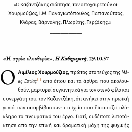
«Ο Κα­ζαν­τζά­κης σιώ­πη­σε, τον απο­χαι­ρε­τούν οι:
Χουρ­μού­ζιος, Ι.Μ. Πα­να­γιω­τό­που­λος, Πα­πα­νού­τσος,
Κλά­ρας, Βάρ­να­λης, Πλω­ρί­της, Τερ­ζά­κης.»
___
______
___
«Η αγρία ελευ­θε­ρία»,
Η Κα­θη­με­ρι­νή
, 29.10.57
Ο
Αι­μί­λιος Χουρ­μού­ζιος,
πρώ­τος στο τεύ­χος της
Νέ­
[1]
ας Εστί­ας
από όπου και τα άρ­θρα που ακο­λου­
θούν, μαρ­τυ­ρεί συ­γκι­νη­τι­κά για τον στε­νό φί­λο και
συ­νερ­γά­τη του, τον Κα­ζαν­τζά­κη, ότι ανή­κει στην ηρω­ι­κή
γε­νιά των ασυμ­βί­βα­στων· στοι­χείο που δια­πο­τί­ζει ολό­
κλη­ρο το πνευ­μα­τι­κό του έρ­γο. Για­τί, ου­δέ­πο­τε λι­πο­τά­
κτη­σε από την επι­κή και δρα­μα­τι­κή μά­χη της ψυ­χι­κής