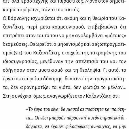
απ’ όλα, ερα­σι­τέ­χνης και πε­ρα­στι­κός. Μό­νο στον δη­μο­τι­
κι­σμό πα­ρέ­μει­νε, πά­ντα του πι­στός.
Ο Βάρ­να­λης ισχυ­ρί­ζε­ται ότι ακό­μη και η θε­ω­ρία του Κα­
ζαν­τζά­κη, πε­ρί με­τα-κομ­μου­νι­σμού, επι­βε­βαιώ­νει ότι
επι­τρέ­πει στον εαυ­τό του να μην ανα­λαμ­βά­νει «μά­ταιες»
δε­σμεύ­σεις. Θε­ω­ρεί ότι ο μη­δε­νι­σμός και ο εξω­πραγ­μα­τι­
σμός(sic) του Κα­ζαν­τζά­κη, στοι­χεία της πι­κρα­μέ­νης του
ιδιο­συ­γκρα­σί­ας, με­γέ­θυ­ναν την απελ­πι­σία του και τον
οδή­γη­σαν στον μυ­στι­κι­σμό και τη θε­ο­λη­ψία. Γι αυ­τό, το
έρ­γο του στε­ρεί­ται δύ­να­μης, δεν κι­νεί την πραγ­μα­τι­κό­τη­
τα, δεν φρο­νη­μα­τί­ζει τα νιά­τα, δεν φω­τί­ζει το μέλ­λον…
Στη συ­νέ­χεια, όμως, ανα­γνω­ρί­ζει στον Κα­ζαν­τζά­κη ότι
:
«Το έρ­γο του εί­ναι θαυ­μα­στό σε πο­σό­τη­τα και ποιό­τη­
τα… Οι νέ­οι μπο­ρούν πά­ρουν απ’ αυ­τόν ση­μα­ντι­κά δι­
δάγ­μα­τα, να έχου­νε φι­λο­σο­φι­κές ανη­συ­χί­ες, να μην