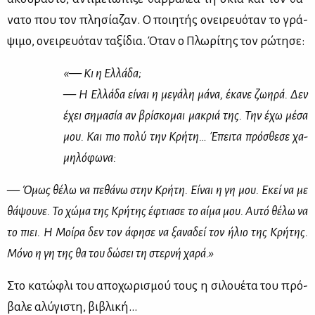
να­το που τον πλη­σί­α­ζαν. Ο ποι­η­τής ονει­ρευό­ταν το γρά­
ψι­μο, ονει­ρευό­ταν τα­ξί­δια. Όταν ο Πλω­ρί­της τον ρώ­τη­σε:
«— Κι η Ελ­λά­δα;
—
Η Ελ­λά­δα εί­ναι η με­γά­λη μά­να
,
έκα­νε ζω­η­ρά. Δεν
έχει ση­μα­σία αν βρί­σκο­μαι μα­κριά της. Την έχω μέ­σα
μου. Και πιο πο­λύ την Κρή­τη… Έπει­τα πρό­σθε­σε χα­
μη­λό­φω­να:
—
Όμως θέ­λω να πε­θά­νω στην Κρή­τη. Εί­ναι η γη μου. Εκεί να με
θά­ψου­νε. Το χώ­μα της Κρή­της έφτια­σε το αί­μα μου. Αυ­τό θέ­λω να
το πιει. Η Μοί­ρα δεν τον άφη­σε να ξα­να­δεί τον ήλιο της Κρή­της.
Μό­νο η γη της θα του δώ­σει τη στερ­νή χα­ρά.»
Στο κα­τώ­φλι του απο­χω­ρι­σμού τους η σι­λου­έ­τα του πρό­
βα­λε αλύ­γι­στη, βι­βλι­κή…