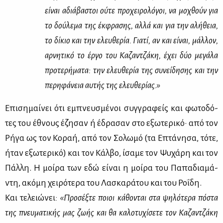
εί­ναι αδιά­βα­στοι ού­τε προ­χει­ρο­λό­γοι, να μο­χθούν για
το δού­λε­μα της έκ­φρα­σης, αλ­λά και για την αλή­θεια,
το δί­κιο και την ελευ­θε­ρία. Για­τί, αν και εί­ναι, μάλ­λον,
αρ­νη­τι­κό το έρ­γο του Κα­ζαν­τζά­κη, έχει δύο με­γά­λα
προ­τε­ρή­μα­τα: την ελευ­θε­ρία της συ­νεί­δη­σης και την
πε­ρη­φά­νεια αυ­τής της ελευ­θε­ρί­ας.»
Επι­ση­μαί­νει ότι εμπνευ­σμέ­νοι συγ­γρα­φείς και φω­το­δό­
τες του έθνους έζη­σαν ή έδρα­σαν στο εξω­τε­ρι­κό· από τον
Ρή­γα ως τον Κο­ραή, από τον Σο­λω­μό (τα Επτά­νη­σα, τό­τε,
ήταν εξω­τε­ρι­κό) και τον Κάλ­βο, ίσα­με τον Ψυ­χά­ρη και τον
Πάλ­λη. Η μοί­ρα των εδώ εί­ναι η μοί­ρα του Πα­πα­δια­μά­
ντη, ακό­μη χει­ρό­τε­ρα του Λα­σκα­ρά­του και του Ρο­ΐ­δη.
Και τε­λειώ­νει
: «Προ­σέξ­τε ποιοι κά­θο­νται στα ψη­λό­τε­ρα πό­στα
της πνευ­μα­τι­κής μας ζω­ής και θα κα­λο­τυ­χί­σε­τε τον Κα­ζαν­τζά­κη