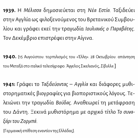
1939.
Η
Μέ­λισ­σα
δη­μο­σιεύ­ε­ται στη
Νέα Εστία.
Τα­ξι­δεύ­ει
στην Αγ­γλία ως φι­λο­ξε­νού­με­νος του Βρε­τα­νι­κού Συμ­βου­
λί­ου και γρά­φει εκεί την τρα­γω­δία
Ιου­λια­νός ο Πα­ρα­βά­της.
Τον Δε­κέμ­βριο επι­στρέ­φει στην Αί­γι­να.
1940.
[15 Αυ­γού­στου: τορ­πι­λι­σμός του «Έλ­λη». 28 Οκτω­βρί­ου: απά­ντη­ση
]
του Με­τα­ξά στο ιτα­λι­κό τε­λε­σί­γρα­φο. Άγ­γε­λος Σι­κε­λια­νός,
Σί­βυλ­λα.
1941:
Γρά­φει το
Τα­ξι­δεύ­ο­ντας – Αγ­γλία
και διά­φο­ρες μυ­θι­
στο­ρη­μα­τι­κές βιο­γρα­φί­ες για βιο­πο­ρι­στι­κούς λό­γους. Τε­
λειώ­νει την τρα­γω­δία
Βού­δας.
Ανα­θε­ω­ρεί τη με­τά­φρα­ση
του Δά­ντη. Ξε­κι­νά μυ­θι­στό­ρη­μα με αρ­χι­κό τί­τλο
Το συ­να­
ξά­ρι του Ζορ­μπά.
[Γερ­μα­νι­κή επί­θε­ση ενα­ντί­ον της Ελ­λά­δας].