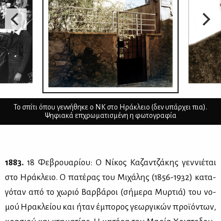
Το σπίτι όπου γεννήθηκε ο ΝΚ στο Ηράκλειο (δεν υπάρχει πια).
Ψηφιακά επχρωματισμένη η φωτογραφία
1883.
18 Φε­βρουα­ρί­ου: Ο Νί­κος Κα­ζαν­τζά­κης γεν­νιέ­ται
στο Ηρά­κλειο. Ο πα­τέ­ρας του Μι­χά­λης (1856-1932) κα­τα­
γό­ταν από το χω­ριό Βαρ­βά­ροι (σή­με­ρα Μυρ­τιά) του νο­
μού Ηρα­κλεί­ου και ήταν έμπο­ρος γε­ωρ­γι­κών προ­ϊ­ό­ντων,