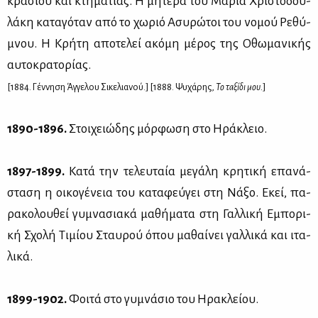
κρα­σιού και κτη­μα­τί­ας. Η μη­τέ­ρα του Μα­ρία Χρι­στο­δου­
λά­κη κα­τα­γό­ταν από το χω­ριό Ασυ­ρώ­τοι του νο­μού Ρε­θύ­
μνου. Η Κρή­τη απο­τε­λεί ακό­μη μέ­ρος της Οθω­μα­νι­κής
αυ­το­κρα­το­ρί­ας.
[1884. Γέν­νη­ση Άγ­γε­λου Σι­κε­λια­νού.] [1888.
Ψυ­χά­ρης,
Το τα­ξί­δι μου.
]
1890-1896.
Στοι­χειώ­δης μόρ­φω­ση στο Ηρά­κλειο.
1897-1899.
Κα­τά την τε­λευ­ταία με­γά­λη κρη­τι­κή επα­νά­
στα­ση η οι­κο­γέ­νεια του κα­τα­φεύ­γει στη Νά­ξο. Εκεί, πα­
ρα­κο­λου­θεί γυ­μνα­σια­κά μα­θή­μα­τα στη Γαλ­λι­κή Εμπο­ρι­
κή Σχο­λή Τι­μί­ου Σταυ­ρού όπου μα­θαί­νει γαλ­λι­κά και ιτα­
λι­κά.
1899-1902.
Φοι­τά στο γυ­μνά­σιο του Ηρα­κλεί­ου.