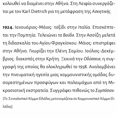
κο­λου­θεί να δια­μέ­νει στην Αθή­να. Στη Λει­ψία συ­νερ­γά­ζε­
ται με τον Karl Dietrich για τη με­τά­φρα­ση της
Ασκη­τι­κής.
1924.
Ια­νουά­ριος-Μάιος: τα­ξί­δι στην Ιτα­λία. Επι­σκέ­πτε­
ται την Πο­μπη­ία. Τε­λειώ­νει το
Βού­δα
. Στην Ασ­σί­ζη με­λε­τά
τη δι­δα­σκα­λία του Αγί­ου Φρα­γκί­σκου. Μάιος: επι­στρέ­φει
στην Αθή­να. Γνω­ρί­ζει την Ελέ­νη Σα­μί­ου. Ιού­λιος-Δε­κέμ­
βριος: δια­κο­πές στην Κρή­τη. Ξε­κι­νά την
Οδύσ­σεια,
η συγ­
γρα­φή της οποί­ας θα ολο­κλη­ρω­θεί το 1938. Ανα­λαμ­βά­νει
την πνευ­μα­τι­κή ηγε­σία μιας κομ­μου­νι­στι­κής ομά­δας δυ­
σα­ρε­στη­μέ­νων προ­σφύ­γων και πα­λαι­μά­χων από τη Μι­
κρα­σια­τι­κή εκ­στρα­τεία. Συγ­γρά­φει πι­θα­νώς το
Συ­μπό­σιον
.
[Το Σο­σια­λι­στι­κό Κόμ­μα Ελ­λά­δας με­το­νο­μά­ζε­ται σε Κομ­μου­νι­στι­κό Κόμ­μα Ελ­
λά­δας]