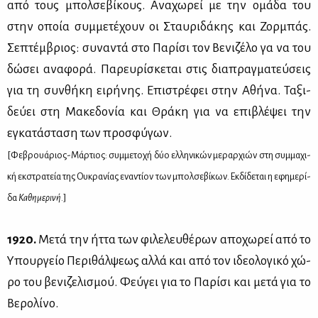
από τους μπολ­σε­βί­κους. Ανα­χω­ρεί με την ομά­δα του
στην οποία συμ­με­τέ­χουν οι Σταυ­ρι­δά­κης και Ζορ­μπάς.
Σε­πτέμ­βριος: συ­να­ντά στο Πα­ρί­σι τον Βε­νι­ζέ­λο γα να του
δώ­σει ανα­φο­ρά. Πα­ρευ­ρί­σκε­ται στις δια­πραγ­μα­τεύ­σεις
για τη συν­θή­κη ει­ρή­νης. Επι­στρέ­φει στην Αθή­να. Τα­ξι­
δεύ­ει στη Μα­κε­δο­νία και Θρά­κη για να επι­βλέ­ψει την
εγκα­τά­στα­ση των προ­σφύ­γων.
[Φε­βρουά­ριος-Μάρ­τιος: συμ­με­το­χή δύο ελ­λη­νι­κών με­ραρ­χιών στη συμ­μα­χι­
κή εκ­στρα­τεία της Ου­κρα­νί­ας ενα­ντί­ον των μπολ­σε­βί­κων. Εκ­δί­δε­ται η εφη­με­ρί­
δα
Κα­θη­με­ρι­νή
.]
1920.
Με­τά την ήτ­τα των φι­λε­λευ­θέ­ρων απο­χω­ρεί από το
Υπουρ­γείο Πε­ρι­θάλ­ψε­ως αλ­λά και από τον ιδε­ο­λο­γι­κό χώ­
ρο του βε­νι­ζε­λι­σμού. Φεύ­γει για το Πα­ρί­σι και με­τά για το
Βε­ρο­λί­νο.