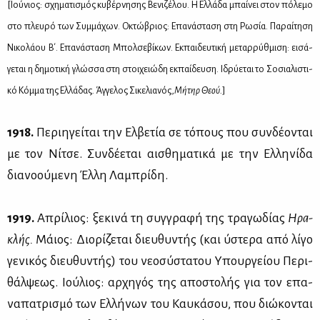
[Ιού­νιος: σχη­μα­τι­σμός κυ­βέρ­νη­σης Βε­νι­ζέ­λου. Η Ελ­λά­δα μπαί­νει στον πό­λε­μο
στο πλευ­ρό των Συμ­μά­χων. Οκτώ­βριος: Επα­νά­στα­ση στη Ρω­σία. Πα­ραί­τη­ση
Νι­κο­λά­ου Β΄. Επα­νά­στα­ση Μπολ­σε­βί­κων. Εκ­παι­δευ­τι­κή με­ταρ­ρύθ­μι­ση: ει­σά­
γε­ται η δη­μο­τι­κή γλώσ­σα στη στοι­χειώ­δη εκ­παί­δευ­ση. Ιδρύ­ε­ται το Σο­σια­λι­στι­
κό Κόμ­μα της Ελ­λά­δας. Άγ­γε­λος Σι­κε­λια­νός,
Μή­τηρ Θε­ού.
]
1918.
Πε­ρι­η­γεί­ται την Ελ­βε­τία σε τό­πους που συν­δέ­ο­νται
με τον Νί­τσε. Συν­δέ­ε­ται αι­σθη­μα­τι­κά με την Ελ­λη­νί­δα
δια­νο­ού­με­νη Έλ­λη Λα­μπρί­δη.
1919.
Απρί­λιος: ξε­κι­νά τη συγ­γρα­φή της τρα­γω­δί­ας
Ηρα­
κλής.
Μάιος: Διο­ρί­ζε­ται διευ­θυ­ντής (και ύστε­ρα από λί­γο
γε­νι­κός διευ­θυ­ντής) του νε­ο­σύ­στα­του Υπουρ­γεί­ου Πε­ρι­
θάλ­ψε­ως. Ιού­λιος: αρ­χη­γός της απο­στο­λής για τον επα­
να­πα­τρι­σμό των Ελ­λή­νων του Καυ­κά­σου, που διώ­κο­νται