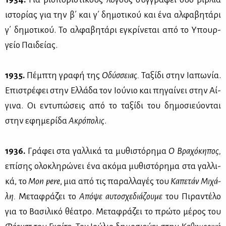
ιστο­ρί­ας για την β΄ και γ΄ δη­μο­τι­κού και ένα αλ­φα­βη­τά­ρι
γ΄ δη­μο­τι­κού. Το αλ­φα­βη­τά­ρι εγκρί­νε­ται από το Υπουρ­
γείο Παι­δεί­ας.
1935.
Πέμ­πτη γρα­φή της
Οδύσ­σειας.
Τα­ξί­δι στην Ια­πω­νία.
Επι­στρέ­φει στην Ελ­λά­δα τον Ιού­νιο και πη­γαί­νει στην Αί­
γι­να. Οι εντυ­πώ­σεις από το τα­ξί­δι του δη­μο­σιεύ­ο­νται
στην εφη­με­ρί­δα
Ακρό­πο­λις
.
1936.
Γρά­φει στα γαλ­λι­κά τα μυ­θι­στό­ρη­μα
Ο Βρα­χό­κη­πος,
επί­σης ολο­κλη­ρώ­νει ένα ακό­μα μυ­θι­στό­ρη­μα στα γαλ­λι­
κά, το
Mon
pere
, μια από τις πα­ραλ­λα­γές του
Κα­πε­τάν Μι­χά­
λη.
Με­τα­φρά­ζει το
Από­ψε αυ­το­σχε­διά­ζου­με
του Πι­ρα­ντέ­λο
για το Βα­σι­λι­κό θέ­α­τρο. Με­τα­φρά­ζει το πρώ­το μέ­ρος του