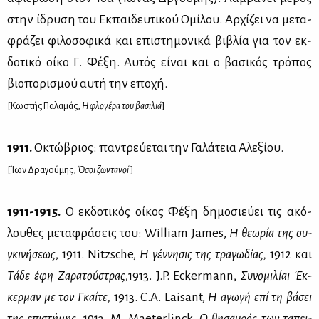
στην ίδρυ­ση του Εκ­παι­δευ­τι­κού Ομί­λου. Αρ­χί­ζει να με­τα­
φρά­ζει φι­λο­σο­φι­κά και επι­στη­μο­νι­κά βι­βλία για τον εκ­
δο­τι­κό οί­κο Γ. Φέ­ξη. Αυ­τός εί­ναι και ο βα­σι­κός τρό­πος
βιο­πο­ρι­σμού αυ­τή την επο­χή.
[Κω­στής Πα­λα­μάς,
Η φλο­γέ­ρα του βα­σι­λιά
]
1911.
Οκτώ­βριος: πα­ντρεύ­ε­ται την Γα­λά­τεια Αλε­ξί­ου.
[Ίων Δρα­γού­μης,
Όσοι ζω­ντα­νοί
]
1911-1915.
Ο εκ­δο­τι­κός οί­κος Φέ­ξη δη­μο­σιεύ­ει τις ακό­
λου­θες με­τα­φρά­σεις του: William James,
Η θε­ω­ρία της συ­
γκι­νή­σε­ως
, 1911. Nitzsche,
Η γέν­νη­σις της τρα­γω­δί­ας,
1912 και
Τά­δε έφη Ζα­ρα­τού­στρας,
1913. J.P. Eckermann,
Συ­νο­μι­λί­αι Έκ­
κερ­μαν με τον Γκαί­τε,
1913. C.A. Laisant,
Η αγω­γή επί τη βά­σει
της επι­στή­μης,
1913. M. Maeterlinck,
Ο θη­σαυ­ρός των τα­πει­