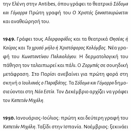
την Ελέ­νη στην Antibes, όπου γρά­φει το θε­α­τρι­κό
Σό­δο­μα
και Γό­μορ­ρα
Πρώ­τη γρα­φή του
Ο Χρι­στός ξα­να­σταυ­ρώ­νε­ται
και ανα­θε­ώ­ρη­σή του.
1949.
Γρά­φει τους
Αδερ­φο­φά­δες
και τα θε­α­τρι­κά
Θη­σέ­ας ή
Κού­ρος
και
Το χρυ­σό μή­λο ή Χρι­στό­φο­ρος Κο­λόμ­βος.
Νέα γρα­
φή του
Κων­στα­ντί­νου Πα­λαιο­λό­γου.
Η δερ­μα­το­λο­γι­κή του
πά­θη­ση τον τα­λαι­πω­ρεί και πά­λι. Ο
Ζορ­μπάς
σε σου­η­δι­κή
με­τά­φρα­ση. Στο Πα­ρί­σι ανε­βαί­νει για πρώ­τη φο­ρά στη
σκη­νή ο
Ιου­λια­νός ο Πα­ρα­βά­της.
Τα
Σό­δο­μα και Γό­μορ­ρα
δη­μο­
σιεύ­ο­νται στη
Νέα Εστία
. Τον Δε­κέμ­βριο αρ­χί­ζει να γρά­φει
τον
Κα­πε­τάν Μι­χά­λη.
1950.
Ια­νουά­ριος-Ιού­λιος: πρώ­τη και δεύ­τε­ρη γρα­φή του
Κα­πε­τάν Μι­χά­λη
. Τα­ξί­δι στην Ισπα­νία. Νο­έμ­βριος: ξε­κι­νά­ει