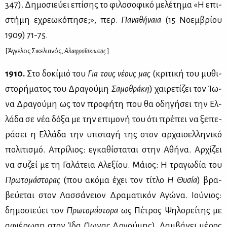
347). Δη­μο­σιεύ­ει επί­σης το φι­λο­σο­φι­κό με­λέ­τη­μα «Η επι­
στή­μη εχρε­ω­κό­πη­σε;», περ.
Πα­να­θή­ναια
(15 Νο­εμ­βρί­ου
1909) 71-75.
[Άγ­γε­λος Σι­κε­λια­νός,
Αλα­φρο­ΐ­σκιω­τος
]
1910.
Στο δο­κί­μιό του
Για τους νέ­ους μας
(κρι­τι­κή του μυ­θι­
στο­ρή­μα­τος του Δρα­γού­μη
Σα­μο­θρά­κη
) χαι­ρε­τί­ζει τον Ίω­
να Δρα­γού­μη ως τον προ­φή­τη που θα οδη­γή­σει την Ελ­
λά­δα σε νέα δό­ξα με την επι­μο­νή του ότι πρέ­πει να ξε­πε­
ρά­σει η Ελ­λά­δα την υπο­τα­γή της στον αρ­χαιο­ελ­λη­νι­κό
πο­λι­τι­σμό. Απρί­λιος: εγκα­θί­στα­ται στην Αθή­να. Αρ­χί­ζει
να συ­ζεί με τη Γα­λά­τεια Αλε­ξί­ου. Μάιος: Η τρα­γω­δία του
Πρω­το­μά­στο­ρας
(που ακό­μα έχει τον τί­τλο
Η Θυ­σία
) βρα­
βεύ­ε­ται στον Λασ­σά­νειον Δρα­μα­τι­κόν Αγώ­να. Ιού­νιος:
δη­μο­σιεύ­ει τον
Πρω­το­μά­στο­ρα
ως Πέ­τρος Ψη­λο­ρεί­της με
αφιέ­ρω­ση στον Ίδα (Ίω­νας Δρ­γού­μης). Λαμ­βά­νει μέ­ρος