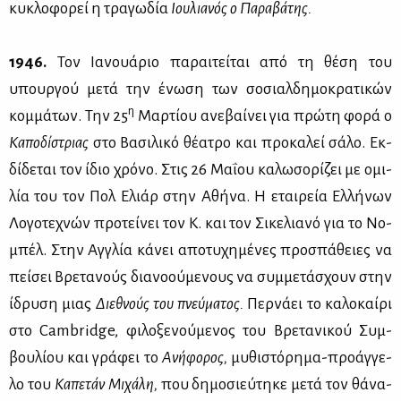
κυ­κλο­φο­ρεί η τρα­γω­δία
Ιου­λια­νός ο Πα­ρα­βά­της.
1946.
Τον Ια­νουά­ριο πα­ραι­τεί­ται από τη θέ­ση του
υπουρ­γού με­τά την ένω­ση των σο­σιαλ­δη­μο­κρα­τι­κών
η
κομ­μά­των. Την 25
Μαρ­τί­ου ανε­βαί­νει για πρώ­τη φο­ρά ο
Κα­πο­δί­στριας
στο Βα­σι­λι­κό θέ­α­τρο και προ­κα­λεί σά­λο. Εκ­
δί­δε­ται τον ίδιο χρό­νο. Στις 26 Μα­ΐ­ου κα­λω­σο­ρί­ζει με ομι­
λία του τον Πολ Ελιάρ στην Αθή­να. Η εται­ρεία Ελ­λή­νων
Λο­γο­τε­χνών προ­τεί­νει τον Κ. και τον Σι­κε­λια­νό για το Νο­
μπέλ. Στην Αγ­γλία κά­νει απο­τυ­χη­μέ­νες προ­σπά­θειες να
πεί­σει Βρε­τα­νούς δια­νο­ού­με­νους να συμ­με­τά­σχουν στην
ίδρυ­ση μιας
Διε­θνούς του πνεύ­μα­τος.
Περ­νά­ει το κα­λο­καί­ρι
στο Cambridge, φι­λο­ξε­νού­με­νος του Βρε­τα­νι­κού Συμ­
βου­λί­ου και γρά­φει το
Ανή­φο­ρος,
μυ­θι­στό­ρη­μα-προ­άγ­γε­
λο του
Κα­πε­τάν Μι­χά­λη,
που δη­μο­σιεύ­τη­κε με­τά τον θά­να­