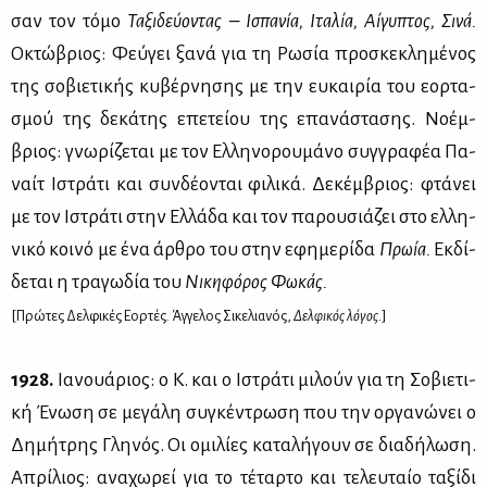
σαν τον τό­μο
Τα­ξι­δεύ­ο­ντας – Ισπα­νία, Ιτα­λία, Αί­γυ­πτος, Σι­νά.
Οκτώ­βριος: Φεύ­γει ξα­νά για τη Ρω­σία προ­σκε­κλη­μέ­νος
της σο­βιε­τι­κής κυ­βέρ­νη­σης με την ευ­και­ρία του εορ­τα­
σμού της δε­κά­της επε­τεί­ου της επα­νά­στα­σης. Νο­έμ­
βριος: γνω­ρί­ζε­ται με τον Ελ­λη­νο­ρου­μά­νο συγ­γρα­φέα Πα­
ναίτ Ιστρά­τι και συν­δέ­ο­νται φι­λι­κά. Δε­κέμ­βριος: φτά­νει
με τον Ιστρά­τι στην Ελ­λά­δα και τον πα­ρου­σιά­ζει στο ελ­λη­
νι­κό κοι­νό με ένα άρ­θρο του στην εφη­με­ρί­δα
Πρω­ία.
Εκ­δί­
δε­ται η τρα­γω­δία του
Νι­κη­φό­ρος Φω­κάς.
[Πρώ­τες Δελ­φι­κές Εορ­τές. Άγ­γε­λος Σι­κε­λια­νός,
Δελ­φι­κός λό­γος.
]
1928.
Ια­νουά­ριος: ο Κ. και ο Ιστρά­τι μι­λούν για τη Σο­βιε­τι­
κή Ένω­ση σε με­γά­λη συ­γκέ­ντρω­ση που την ορ­γα­νώ­νει ο
Δη­μή­τρης Γλη­νός. Οι ομι­λί­ες κα­τα­λή­γουν σε δια­δή­λω­ση.
Απρί­λιος: ανα­χω­ρεί για το τέ­ταρ­το και τε­λευ­ταίο τα­ξί­δι