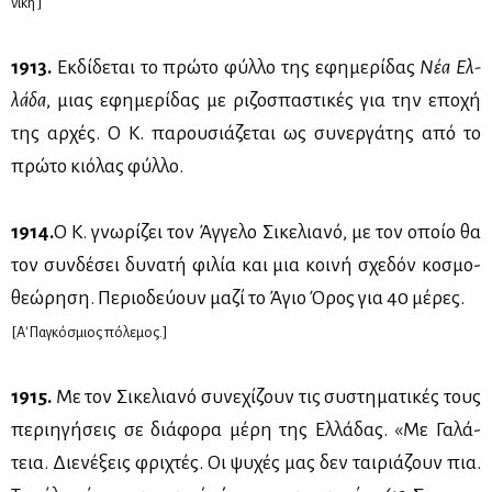
νί­κη ]
1913.
Εκ­δί­δε­ται το πρώ­το φύλ­λο της εφη­με­ρί­δας
Νέα Ελ­
λά­δα
, μιας εφη­με­ρί­δας με ρι­ζο­σπα­στι­κές για την επο­χή
της αρ­χές. Ο Κ. πα­ρου­σιά­ζε­ται ως συ­νερ­γά­της από το
πρώ­το κιό­λας φύλ­λο.
1914.
O K. γνω­ρί­ζει τον Άγ­γε­λο Σι­κε­λια­νό, με τον οποίο θα
τον συν­δέ­σει δυ­να­τή φι­λία και μια κοι­νή σχε­δόν κο­σμο­
θε­ώ­ρη­ση. Πε­ριο­δεύ­ουν μα­ζί το Άγιο Όρος για 40 μέ­ρες.
[Α' Πα­γκό­σμιος πό­λε­μος.]
1915.
Με τον Σι­κε­λια­νό συ­νε­χί­ζουν τις συ­στη­μα­τι­κές τους
πε­ρι­η­γή­σεις σε διά­φο­ρα μέ­ρη της Ελ­λά­δας. «Με Γα­λά­
τεια. Διε­νέ­ξεις φρι­χτές. Οι ψυ­χές μας δεν ται­ριά­ζουν πια.