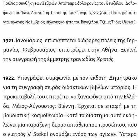
[Ιού­λιος:συν­θή­κη των Σε­βρών. Από­πει­ρα δο­λο­φο­νί­ας του Βε­νι­ζέ­λου. Δο­λο­
φο­νία του Ίω­να Δρα­γού­μη. Πα­ραί­τη­ση κυ­βέρ­νη­σης Βε­νι­ζέ­λου. Προ­κη­ρύσ­σο­
νται εκλο­γές. Νο­έμ­βριος: εκλο­γές και ήτ­τα του Βε­νι­ζέ­λου. Τζέιμς Τζόις:
Ulisses
.]
1921.
Ια­νουά­ριος: επι­σκέ­πτε­ται διά­φο­ρες πό­λεις της Γερ­
μα­νί­ας. Φε­βρουά­ριος: επι­στρέ­φει στην Αθή­να. Ξε­κι­νά
την συγ­γρα­φή της έμ­με­τρης τρα­γω­δί­ας
Χρι­στός.
1922.
Υπο­γρά­φει συμ­φω­νία με τον εκ­δό­τη Δη­μη­τρά­κο
για τη συγ­γρα­φή σει­ράς δι­δα­κτι­κών βι­βλί­ων ιστο­ρί­ας. Η
προ­κα­τα­βο­λή του επι­τρέ­πει να ξα­να­φύ­γει από την Ελ­λά­
δα. Μάιος-Αύ­γου­στος: Βιέν­νη. Έρ­χε­ται σε επα­φή με τη
βου­δι­στι­κή κο­σμο­θε­ω­ρία. Κα­τά το διά­στη­μα αυ­τό εκ­δη­
λώ­νει μια πα­ρά­ξε­νη δερ­μα­το­πά­θεια του προ­σώ­που, που
ο για­τρός V. Stekel ονο­μά­ζει «νό­σο των αγί­ων». Ύστε­ρα