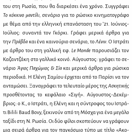
του στη Ρω­σία, που θα διαρ­κέ­σει ένα χρό­νο. Συγ­γρά­φει
Το κόκ­κι­νο μα­ντί­λι,
σε­νά­ριο για το ρώ­σι­κο κι­νη­μα­το­γρά­φο
με θέ­μα από την ελ­λη­νι­κή επα­νά­στα­ση του ’21. Ιού­νιος-
Ιού­λιος: συ­να­ντά τον Γκόρ­κι. Γρά­φει με­ρι­κά άρ­θρα για
την
Πρά­βδα
και ένα και­νού­ριο σε­νά­ριο, το
Λέ­νιν
. Ο Ιστρά­τι
με άρ­θρο του στη γαλ­λι­κή εφ.
Le
Monde
πα­ρου­σιά­ζει τον
Κα­ζαν­τζά­κη στο γαλ­λι­κό κοι­νό. Αύ­γου­στος: γρά­φει το σε­
νά­ριο
Άγιος Πα­χώ­μιος & Σία
και με­ρι­κά άρ­θρα για ρώ­σι­κα
πε­ριο­δι­κά. Η Ελέ­νη Σα­μί­ου έρ­χε­ται από το Πα­ρί­σι να τον
αντα­μώ­σει. Ξα­να­γρά­φει το τε­λευ­ταίο μέ­ρος της
Ασκη­τι­κής
προ­σθέ­το­ντας το κε­φά­λαιο «Σι­γή». Αύ­γου­στος-Δε­κέμ­
βριος: ο Κ., ο Ιστρά­τι, η Ελέ­νη και η σύ­ντρο­φος του Ιστρά­
τι Bilili Baud Bovy, ξε­κι­νούν από τη Μό­σχα για ένα με­γά­λο
τα­ξί­δι στη Ν. Ρω­σία. Οι δύο φί­λοι σκο­πεύ­ουν να γρά­ψουν
μια σει­ρά άρ­θρα για τον πα­γκό­σμιο τύ­πο με τί­τλο «Ακο­