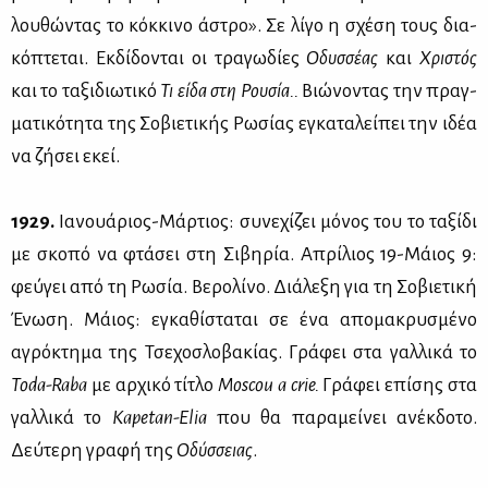
λου­θώ­ντας το κόκ­κι­νο άστρο». Σε λί­γο η σχέ­ση τους δια­
κό­πτε­ται. Εκ­δί­δο­νται οι τρα­γω­δί­ες
Οδυσ­σέ­ας
και
Χρι­στός
και το τα­ξι­διω­τι­κό
Τι εί­δα στη Ρου­σία..
Βιώ­νο­ντας την πραγ­
μα­τι­κό­τη­τα της Σο­βιε­τι­κής Ρω­σί­ας εγκα­τα­λεί­πει την ιδέα
να ζή­σει εκεί.
1929.
Ια­νουά­ριος-Μάρ­τιος: συ­νε­χί­ζει μό­νος του το τα­ξί­δι
με σκο­πό να φτά­σει στη Σι­βη­ρία. Απρί­λιος 19-Μάιος 9:
φεύ­γει από τη Ρω­σία. Βε­ρο­λί­νο. Διά­λε­ξη για τη Σο­βιε­τι­κή
Ένω­ση. Μάιος: εγκα­θί­στα­ται σε ένα απο­μα­κρυ­σμέ­νο
αγρό­κτη­μα της Τσε­χο­σλο­βα­κί­ας. Γρά­φει στα γαλ­λι­κά το
Toda-
Raba
με αρ­χι­κό τί­τλο
Moscou
a
crie.
Γρά­φει επί­σης στα
γαλ­λι­κά το
Kapetan-
Elia
που θα πα­ρα­μεί­νει ανέκ­δο­το.
Δεύ­τε­ρη γρα­φή της
Οδύσ­σειας
.