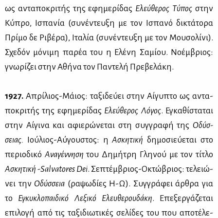
ως αντα­πο­κρι­τής της εφη­με­ρί­δας
Ελεύ­θε­ρος Τύ­πος
στην
Κύ­προ, Ισπα­νία (συ­νέ­ντευ­ξη με τον Ισπα­νό δι­κτά­το­ρα
Πρί­μο δε Ρι­βέ­ρα), Ιτα­λία (συ­νέ­ντευ­ξη με τον Μου­σο­λί­νι).
Σχε­δόν μό­νι­μη πα­ρέα του η Ελέ­νη Σα­μί­ου. Νο­έμ­βριος:
γνω­ρί­ζει στην Αθή­να τον Πα­ντε­λή Πρε­βε­λά­κη.
1927.
Απρί­λιος-Μάιος: τα­ξι­δεύ­ει στην Αί­γυ­πτο ως αντα­
πο­κρι­τής της εφη­με­ρί­δας
Ελεύ­θε­ρος Λό­γος
. Εγκα­θί­στα­ται
στην Αί­γι­να και αφιε­ρώ­νε­ται στη συγ­γρα­φή της
Οδύσ­
σειας.
Ιού­λιος-Αύ­γου­στος: η
Ασκη­τι­κή
δη­μο­σιεύ­ε­ται στο
πε­ριο­δι­κό
Ανα­γέν­νη­ση
του Δη­μή­τρη Γλη­νού με τον τί­τλο
Ασκη­τι­κή -
Salvatores
Dei
. Σε­πτέμ­βριος-Οκτώ­βριος: τε­λειώ­
νει την
Οδύσ­σεια
(ρα­ψω­δί­ες Η-Ω). Συγ­γρά­φει άρ­θρα για
το
Εγκυ­κλο­παι­δι­κό Λε­ξι­κό Ελευ­θε­ρου­δά­κη
. Επε­ξερ­γά­ζε­ται
επι­λο­γή από τις τα­ξι­διω­τι­κές σε­λί­δες του που απο­τέ­λε­