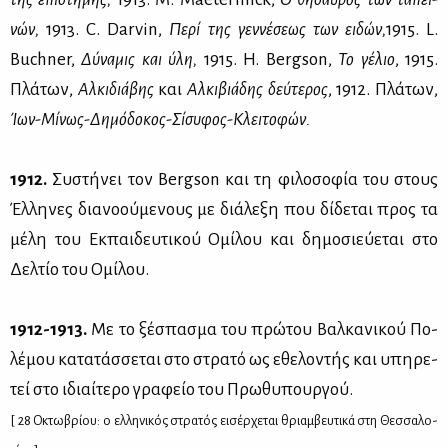
νών,
1913. C. Darvin,
Πε­ρί της γεν­νέ­σε­ως των ει­δών,
1915. L.
Buchner,
Δύ­να­μις και ύλη,
1915. H. Bergson,
Το γέ­λιο
, 1915.
Πλά­των,
Αλ­κι­διά­βης
και
Αλ­κι­βιά­δης δεύ­τε­ρος
, 1912. Πλά­των,
Ίων-Μί­νως-Δη­μό­δο­κος-Σί­συ­φος-Κλει­το­φών.
1912.
Συ­στή­νει τον Bergson και τη φι­λο­σο­φία του στους
Έλ­λη­νες δια­νο­ού­με­νους με διά­λε­ξη που δί­δε­ται προς τα
μέ­λη του Εκ­παι­δευ­τι­κού Ομί­λου και δη­μο­σιεύ­ε­ται στο
Δελ­τίο του Ομί­λου.
1912-1913.
Με το ξέ­σπα­σμα του πρώ­του Βαλ­κα­νι­κού Πο­
λέ­μου κα­τα­τάσ­σε­ται στο στρα­τό ως εθε­λο­ντής και υπη­ρε­
τεί στο ιδιαί­τε­ρο γρα­φείο του Πρω­θυ­πουρ­γού.
[ 28 Οκτω­βρί­ου: ο ελ­λη­νι­κός στρα­τός ει­σέρ­χε­ται θριαμ­βευ­τι­κά στη Θεσ­σα­λο­