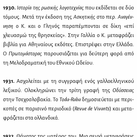
1930.
Ιστο­ρία της ρω­σι­κής λο­γο­τε­χνί­ας
που εκ­δί­δε­ται σε δύο
τό­μους. Με­τά την έκ­δο­ση της
Ασκη­τι­κής
στο περ.
Ανα­γέν­
νη­ση
ο Κ. και ο Γλη­νός πα­ρα­πέ­μπο­νται σε δί­κη «επί
χλευα­σμώ της θρη­σκεί­ας». Στην Γαλ­λία ο Κ. με­τα­φρά­ζει
βι­βλία για Αθη­ναί­ους εκ­δό­τες. Επι­στρέ­φει στην Ελ­λά­δα.
Ο
Πρω­το­μά­στο­ρας
πα­ρου­σιά­ζε­ται για δεύ­τε­ρη φο­ρά από
τη Με­λο­δρα­μα­τι­κή του Εθνι­κού Ωδεί­ου.
1931.
Ασχο­λεί­ται με τη συγ­γρα­φή ενός γαλ­λο­ελ­λη­νι­κού
λε­ξι­κού. Ολο­κλη­ρώ­νει την τρί­τη γρα­φή της
Οδύσ­σειας
στην Τσε­χο­σλο­βα­κία. Το
Toda-
Raba
δη­μο­σιεύ­ε­ται με πε­ρι­
κο­πές σε πα­ρι­σι­νό πε­ριο­δι­κό (
Revue
de Vivants
) και με­τα­
φρά­ζε­ται στα ολ­λαν­δι­κά.
1932.
Θά­να­τος της μη­τέ­ρας του. Μια σει­ρά με­τα­φρά­σεις