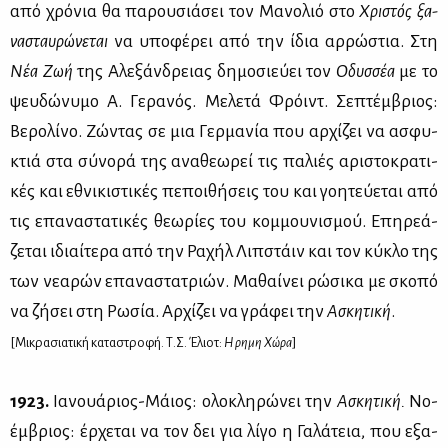
από χρό­νια θα πα­ρου­σιά­σει τον Μα­νο­λιό στο
Χρι­στός ξα­
να­σταυ­ρώ­νε­ται
να υπο­φέ­ρει από την ίδια αρ­ρώ­στια. Στη
Νέα Ζωή
της Αλε­ξάν­δρειας δη­μο­σιεύ­ει τον
Οδυσ­σέα
με το
ψευ­δώ­νυ­μο Α. Γε­ρα­νός. Με­λε­τά Φρόιντ. Σε­πτέμ­βριος:
Βε­ρο­λί­νο. Ζώ­ντας σε μια Γερ­μα­νία που αρ­χί­ζει να ασφυ­
κτιά στα σύ­νο­ρά της ανα­θε­ω­ρεί τις πα­λιές αρι­στο­κρα­τι­
κές και εθνι­κι­στι­κές πε­ποι­θή­σεις του και γοη­τεύ­ε­ται από
τις επα­να­στα­τι­κές θε­ω­ρί­ες του κομ­μου­νι­σμού. Επη­ρε­ά­
ζε­ται ιδιαί­τε­ρα από την Ρα­χήλ Λιπ­στάιν και τον κύ­κλο της
των νε­α­ρών επα­να­στα­τριών. Μα­θαί­νει ρώ­σι­κα με σκο­πό
να ζή­σει στη Ρω­σία. Αρ­χί­ζει να γρά­φει την
Ασκη­τι­κή
.
[Μι­κρα­σια­τι­κή κα­τα­στρο­φή. Τ.Σ. Έλιοτ:
Η Ἐρη­μη Χώ­ρα
]
1923.
Ια­νουά­ριος-Μάιος: ολο­κλη­ρώ­νει την
Ασκη­τι­κή
.
Νο­
έμ­βριος: έρ­χε­ται να τον δει για λί­γο η Γα­λά­τεια, που εξα­