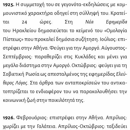
1925.
Η συμ­με­το­χή του σε γε­γο­νό­τα-εκ­δη­λώ­σεις με κομ­
μου­νι­στι­κό χα­ρα­κτή­ρα οδη­γεί στη σύλ­λη­ψή του. Κρα­τεί­
ται 24 ώρες. Στη
Νέα Εφη­με­ρί­δα
του Ηρα­κλεί­ου δη­μο­σιεύ­ε­ται το κεί­με­νό του «Ομο­λο­γία
Πί­στε­ως» που προ­κα­λεί δη­μό­σια συ­ζή­τη­ση. Ιού­λιος: επι­
στρέ­φει στην Αθή­να. Φεύ­γει για την Αμορ­γό. Αύ­γου­στος-
Σε­πτέμ­βριος: πα­ρα­θε­ρί­ζει στις Κυ­κλά­δες και μέ­νει για
με­γά­λο διά­στη­μα στην Αμορ­γό. Οκτώ­βριος: φεύ­γει για τη
Σο­βιε­τι­κή Ρω­σία ως απε­σταλ­μέ­νος της εφη­με­ρί­δας
Ελεύ­
θε­ρος Λό­γος.
Στα άρ­θρα των αντα­πο­κρί­σε­ών του αντι­κα­
το­πτρί­ζε­ται το εν­δια­φέ­ρον του να πα­ρα­κο­λου­θή­σει την
κοι­νω­νι­κή ζωή στην ποι­κι­λό­τη­τά της.
1926.
Φε­βρουά­ριος: επι­στρέ­φει στην Αθή­να. Απρί­λιος:
χω­ρί­ζει με την Γα­λά­τεια. Απρί­λιος-Οκτώ­βριος: τα­ξι­δεύ­ει