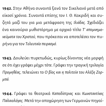
1942.
Στην Αθή­να συ­να­ντά ξα­νά τον Σι­κε­λια­νό με­τά από
εί­κο­σί χρό­νια. Συ­να­ντά επί­σης τον Ι. Θ. Κα­κρι­δή και συ­
ζη­τά μα­ζί του για μια με­τά­φρα­ση της
Ιλιά­δας.
Σχε­διά­ζει
ένα και­νού­ριο μυ­θι­στό­ρη­μα με αρ­χι­κό τί­τλο
Τ’ απο­μνη­μο­
νεύ­μα­τα του Χρι­στού,
που πρό­κει­ται να απο­τε­λέ­σει τον πυ­
ρή­να για τον
Τε­λευ­ταίο πει­ρα­σμό.
1943.
Δου­λεύ­ει πυ­ρε­τω­δώς, κυ­ρί­ως δί­νο­ντας νέα μορ­φή
σε ότι έχει γρά­ψει μέ­χρι τό­τε. Γρά­φει την τρα­γι­κή τρι­λο­γία
Προ­μη­θέ­ας,
τε­λειώ­νει το
Ο βί­ος και η πο­λι­τεία του Αλέ­ξη Ζορ­
μπά.
1944.
Γρά­φει τα θε­α­τρι­κά
Κα­πο­δί­στριας
και
Κων­στα­ντί­νος
Πα­λαιο­λό­γος.
Με­τά την απο­χώ­ρη­ση των Γερ­μα­νών πη­γαί­