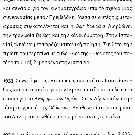
και σε­νά­ρια για τον κι­νη­μα­το­γρά­φο υπό το σχέ­διο μιας
συ­νερ­γα­σί­ας με τον Πρε­βε­λά­κη. Μέ­σα σε αυ­τές τις με­τα­
φρά­σεις συ­γκα­τα­λέ­γε­ται και η
Θεία Κω­μω­δία.
Διορ­θώ­νει
την τρα­γω­δία
Βού­δας
και την κά­νει έμ­με­τρη. Στην Ισπα­
νία ξε­κι­νά να με­τα­φρά­ζει ισπα­νι­κή ποί­η­ση. Συν­θέ­τει την
πρώ­τη του τερ­τσί­να με τί­τλο «Δά­ντης». Θά­να­τος του πα­
τέ­ρα του. Τα­ξί­δι με τρέ­νο στην Ισπα­νία.
1933.
Συγ­γρά­φει τις εντυ­πώ­σεις του από την Ισπα­νία κα­
θώς και μια τερ­τσί­να για τον Γκρέ­κο που θα απο­τε­λέ­σει το
σπό­ρο για το
Ανα­φο­ρά στον Γκρέ­κο.
Στην Αί­γι­να κά­νει την
τέ­ταρ­τη γρα­φή της
Οδύσ­σειας.
Ανα­θε­ω­ρεί τη με­τά­φρα­ση
του Δά­ντη και συν­θέ­τει μια σει­ρά από νέ­ες τερ­τσί­νες.
1934.
Για βιο­πο­ρι­στι­κούς λό­γους συγ­γρά­φει δύο βι­βλία