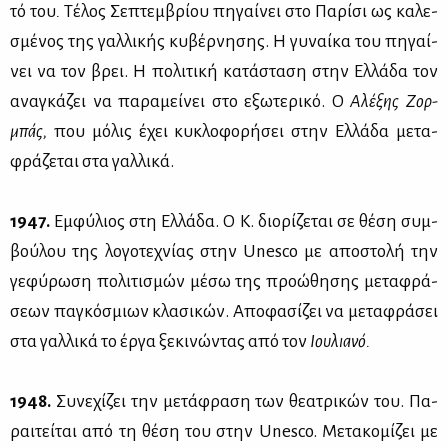
τό του
.
Τέ­λος Σε­πτεμ­βρί­ου πη­γαί­νει στο Πα­ρί­σι ως κα­λε­
σμέ­νος της γαλ­λι­κής κυ­βέρ­νη­σης. Η γυ­ναί­κα του πη­γαί­
νει να τον βρει. Η πο­λι­τι­κή κα­τά­στα­ση στην Ελ­λά­δα τον
ανα­γκά­ζει να πα­ρα­μεί­νει στο εξω­τε­ρι­κό. Ο
Αλέ­ξης Ζορ­
μπάς,
που μό­λις έχει κυ­κλο­φο­ρή­σει στην Ελ­λά­δα με­τα­
φρά­ζε­ται στα γαλ­λι­κά.
1947.
Εμ­φύ­λιος στη Ελ­λά­δα. Ο Κ. διο­ρί­ζε­ται σε θέ­ση συμ­
βού­λου της λο­γο­τε­χνί­ας στην Unesco με απο­στο­λή την
γε­φύ­ρω­ση πο­λι­τι­σμών μέ­σω της προ­ώ­θη­σης με­τα­φρά­
σε­ων πα­γκό­σμιων κλα­σι­κών. Απο­φα­σί­ζει να με­τα­φρά­σει
στα γαλ­λι­κά το έρ­γα ξε­κι­νώ­ντας από τον
Ιου­λια­νό.
1948.
Συ­νε­χί­ζει την με­τά­φρα­ση των θε­α­τρι­κών του. Πα­
ραι­τεί­ται από τη θέ­ση του στην Unesco. Με­τα­κο­μί­ζει με