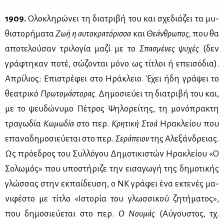
1909.
Ολο­κλη­ρώ­νει τη δια­τρι­βή του και σχε­διά­ζει τα μυ­
θι­στο­ρή­μα­τα
Ζωή η αυ­το­κρα­τό­ρισ­σα
και
Θε­άν­θρω­πος,
που θα
απο­τε­λού­σαν τρι­λο­γία μα­ζί με το
Σπα­σμέ­νες ψυ­χές
(δεν
γρά­φτη­καν πο­τέ, σώ­ζο­νται μό­νο ως τί­τλοι ή επει­σό­δια).
Απρί­λιος: Επι­στρέ­φει στο Ηρά­κλειο. Έχει ήδη γρά­ψει το
θε­α­τρι­κό
Πρω­το­μά­στο­ρας.
Δη­μο­σιεύ­ει τη δια­τρι­βή του και,
με το ψευ­δώ­νυ­μο Πέ­τρος Ψη­λο­ρεί­της, τη μο­νό­πρα­κτη
τρα­γω­δία
Κω­μω­δία
στο περ.
Κρη­τι­κή Στοά
Ηρα­κλεί­ου που
επα­να­δη­μο­σιεύ­ε­ται στο περ.
Σε­ρά­πειον
της Αλε­ξάν­δρειας.
Ως πρό­ε­δρος του Συλ­λό­γου Δη­μο­τι­κι­στών Ηρα­κλεί­ου «Ο
Σο­λω­μός» που υπο­στή­ρι­ζε την ει­σα­γω­γή της δη­μο­τι­κής
γλώσ­σας στην εκ­παί­δευ­ση, ο ΝΚ γρά­φει ένα εκτε­νές μα­
νι­φέ­στο με τί­τλο «Ιστο­ρία του γλωσ­σι­κού ζη­τή­μα­τος»,
που δη­μο­σιεύ­ε­ται στο περ.
Ο Νου­μάς
(Αύ­γου­στος, τχ.