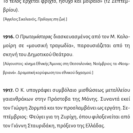
Το τέ­λος έρ­χε­ται φρι­χτό, ήσυ­χο και μοι­ραίο» (12 Σε­πτεμ­
βρί­ου).
[Άγ­γε­λος Σι­κε­λια­νός,
Πρό­λο­γος στη ζωή.
]
1916.
Ο
Πρω­το­μά­στο­ρας
δια­σκευα­σμέ­νος από τον Μ. Κα­λο­
μοί­ρη σε «μου­σι­κή τρα­γω­δία», πα­ρου­σιά­ζε­ται από τη
σκη­νή του Δη­μο­τι­κού Θε­ά­τρου.
[Αύ­γου­στος: κί­νη­μα Εθνι­κής Άμυ­νας στη Θεσ­σα­λο­νί­κη. Νο­έμ­βριος: τα «Νο­εμ­
βρια­νά». Δρα­μα­τι­κή κο­ρύ­φω­ση του εθνι­κού δι­χα­σμού.]
1917.
O K. υπο­γρά­φει συμ­βό­λαιο μι­σθώ­σε­ως με­ταλ­λεί­ου
γαιαν­θρά­κων στην Πρά­στο­βα της Μά­νης. Συ­να­ντά εκεί
τον Γιώρ­γη Ζορ­μπά και τον προ­σλαμ­βά­νει ως ερ­γά­τη. Σε­
πτέμ­βριος: Φεύ­γει για τη Ζυ­ρί­χη, όπου φι­λο­ξε­νεί­ται από
τον Γιάν­νη Σταυ­ρι­δά­κη, πρό­ξε­νο της Ελ­λά­δας.