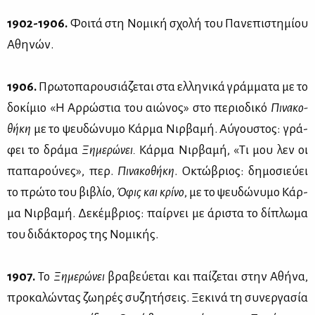
1902-1906.
Φοι­τά στη Νο­μι­κή σχο­λή του Πα­νε­πι­στη­μί­ου
Αθη­νών.
1906.
Πρω­το­πα­ρου­σιά­ζε­ται στα ελ­λη­νι­κά γράμ­μα­τα με το
δο­κί­μιο «Η Αρ­ρώ­στια του αιώ­νος» στο πε­ριο­δι­κό
Πι­να­κο­
θή­κη
με το ψευ­δώ­νυ­μο Κάρ­μα Νιρ­βα­μή. Αύ­γου­στος: γρά­
φει το δρά­μα
Ξη­με­ρώ­νει.
Κάρ­μα Νιρ­βα­μή, «Τι μου λεν οι
πα­πα­ρού­νες», περ.
Πι­να­κο­θή­κη
. Οκτώ­βριος: δη­μο­σιεύ­ει
το πρώ­το του βι­βλίο,
Όφις και κρί­νο
, με το ψευ­δώ­νυ­μο Κάρ­
μα Νιρ­βα­μή. Δε­κέμ­βριος: παίρ­νει με άρι­στα το δί­πλω­μα
του δι­δά­κτο­ρος της Νο­μι­κής.
1907.
Το
Ξη­με­ρώ­νει
βρα­βεύ­ε­ται και παί­ζε­ται στην Αθή­να,
προ­κα­λώ­ντας ζω­η­ρές συ­ζη­τή­σεις. Ξε­κι­νά τη συ­νερ­γα­σία