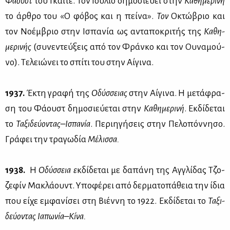
Φά­ουστ
του Γκαί­τε. Τον Ιού­λιο δη­μο­σιεύ­ει στην
Κα­θη­με­ρι­νή
το άρ­θρο του «Ο φό­βος και η πεί­να».
Τον
Οκτώ­βριο και
τον Νο­έμ­βριο στην Ισπα­νία ως αντα­πο­κρι­τής της
Κα­θη­
με­ρι­νής
(συ­νε­ντεύ­ξεις από τον Φράν­κο και τον Ου­να­μού­
νο). Τε­λειώ­νει το σπί­τι του στην Αί­γι­να.
1937.
Έκτη γρα­φή της
Οδύσ­σειας
στην Αί­γι­να. Η με­τά­φρα­
ση του Φά­ουστ δη­μο­σιεύ­ε­ται στην
Κα­θη­με­ρι­νή
. Εκ­δί­δε­ται
το
Τα­ξι­δεύ­ο­ντας–Ισπα­νία
. Πε­ρι­η­γή­σεις στην Πε­λο­πόν­νη­σο.
Γρά­φει την τρα­γω­δία
Μέ­λισ­σα.
1938.
Η
Οδύσ­σεια ε
κδί­δε­ται με δα­πά­νη της Αγ­γλί­δας Τζο­
ζε­φίν Μα­κλά­ουντ. Υπο­φέ­ρει από δερ­μα­το­πά­θεια την ίδια
που εί­χε εμ­φα­νί­σει στη Βιέν­νη το 1922. Εκ­δί­δε­ται το
Τα­ξι­
δεύ­ο­ντας Ια­πω­νία–Κί­να.