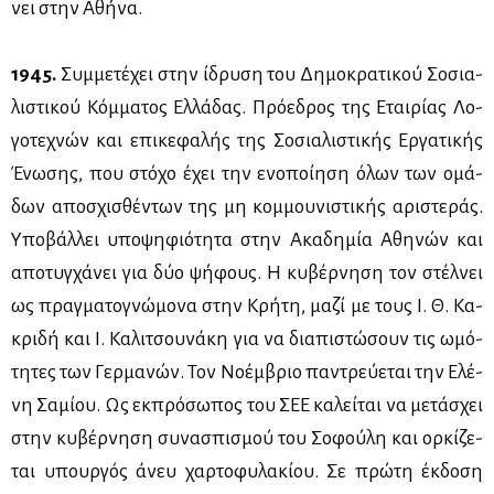
νει στην Αθή­να.
1945.
Συμ­με­τέ­χει στην ίδρυ­ση του Δη­μο­κρα­τι­κού Σο­σια­
λι­στι­κού Κόμ­μα­τος Ελ­λά­δας. Πρό­ε­δρος της Εται­ρί­ας Λο­
γο­τε­χνών και επι­κε­φα­λής της Σο­σια­λι­στι­κής Ερ­γα­τι­κής
Ένω­σης, που στό­χο έχει την ενο­ποί­η­ση όλων των ομά­
δων απο­σχι­σθέ­ντων της μη κομ­μου­νι­στι­κής αρι­στε­ράς.
Υπο­βάλ­λει υπο­ψη­φιό­τη­τα στην Ακα­δη­μία Αθη­νών και
απο­τυγ­χά­νει για δύο ψή­φους. Η κυ­βέρ­νη­ση τον στέλ­νει
ως πραγ­μα­το­γνώ­μο­να στην Κρή­τη, μα­ζί με τους Ι. Θ. Κα­
κρι­δή και Ι. Κα­λι­τσου­νά­κη για να δια­πι­στώ­σουν τις ωμό­
τη­τες των Γερ­μα­νών. Τον Νο­έμ­βριο πα­ντρεύ­ε­ται την Ελέ­
νη Σα­μί­ου. Ως εκ­πρό­σω­πος του ΣΕΕ κα­λεί­ται να με­τά­σχει
στην κυ­βέρ­νη­ση συ­να­σπι­σμού του Σο­φού­λη και ορ­κί­ζε­
ται υπουρ­γός άνευ χαρ­το­φυ­λα­κί­ου. Σε πρώ­τη έκ­δο­ση