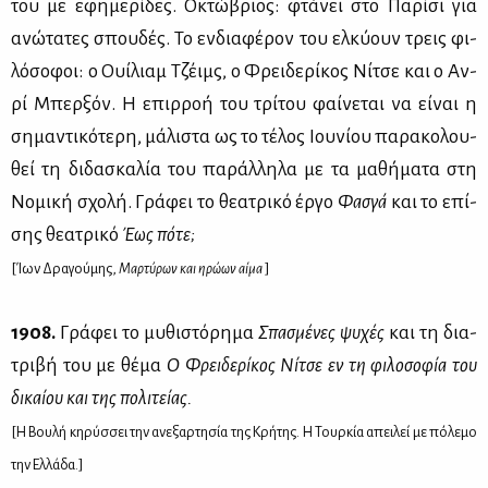
του με εφη­με­ρί­δες. Οκτώ­βριος: φτά­νει στο Πα­ρί­σι για
ανώ­τα­τες σπου­δές. Το εν­δια­φέ­ρον του ελ­κύ­ουν τρεις φι­
λό­σο­φοι: ο Ουί­λιαμ Τζέιμς, ο Φρει­δε­ρί­κος Νί­τσε και ο Αν­
ρί Μπερ­ξόν. Η επιρ­ροή του τρί­του φαί­νε­ται να εί­ναι η
ση­μα­ντι­κό­τε­ρη, μά­λι­στα ως το τέ­λος Ιου­νί­ου πα­ρα­κο­λου­
θεί τη δι­δα­σκα­λία του πα­ράλ­λη­λα με τα μα­θή­μα­τα στη
Νο­μι­κή σχο­λή. Γρά­φει το θε­α­τρι­κό έρ­γο
Φα­σγά
και το επί­
σης θε­α­τρι­κό
Έως πό­τε;
[Ίων Δρα­γού­μης,
Μαρ­τύ­ρων και ηρώ­ων αί­μα
]
1908.
Γρά­φει το μυ­θι­στό­ρη­μα
Σπα­σμέ­νες ψυ­χές
και τη δια­
τρι­βή του με θέ­μα
Ο Φρει­δε­ρί­κος Νί­τσε εν τη φι­λο­σο­φία του
δι­καί­ου και της πο­λι­τεί­ας.
[Η Βου­λή κη­ρύσ­σει την ανε­ξαρ­τη­σία της Κρή­της. Η Τουρ­κία απει­λεί με πό­λε­μο
την Ελ­λά­δα.]