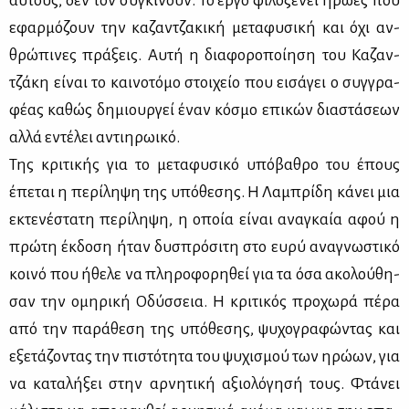
αυ­τούς, δεν τον συ­γκι­νούν. Το έρ­γο φι­λο­ξε­νεί ήρω­ες που
εφαρ­μό­ζουν την κα­ζαν­τζα­κι­κή με­τα­φυ­σι­κή και όχι αν­
θρώ­πι­νες πρά­ξεις. Αυ­τή η δια­φο­ρο­ποί­η­ση του Κα­ζαν­
τζά­κη εί­ναι το και­νο­τό­μο στοι­χείο που ει­σά­γει ο συγ­γρα­
φέ­ας κα­θώς δη­μιουρ­γεί έναν κό­σμο επι­κών δια­στά­σε­ων
αλ­λά εντέ­λει αντι­η­ρω­ι­κό.
Της κρι­τι­κής για το με­τα­φυ­σι­κό υπό­βα­θρο του έπους
έπε­ται η πε­ρί­λη­ψη της υπό­θε­σης. Η Λα­μπρί­δη κά­νει μια
εκτε­νέ­στα­τη πε­ρί­λη­ψη, η οποία εί­ναι ανα­γκαία αφού η
πρώ­τη έκ­δο­ση ήταν δυ­σπρό­σι­τη στο ευ­ρύ ανα­γνω­στι­κό
κοι­νό που ήθε­λε να πλη­ρο­φο­ρη­θεί για τα όσα ακο­λού­θη­
σαν την ομη­ρι­κή Οδύσ­σεια. Η κρι­τι­κός προ­χω­ρά πέ­ρα
από την πα­ρά­θε­ση της υπό­θε­σης, ψυ­χο­γρα­φώ­ντας και
εξε­τά­ζο­ντας την πι­στό­τη­τα του ψυ­χι­σμού των ηρώ­ων, για
να κα­τα­λή­ξει στην αρ­νη­τι­κή αξιο­λό­γη­σή τους. Φτά­νει