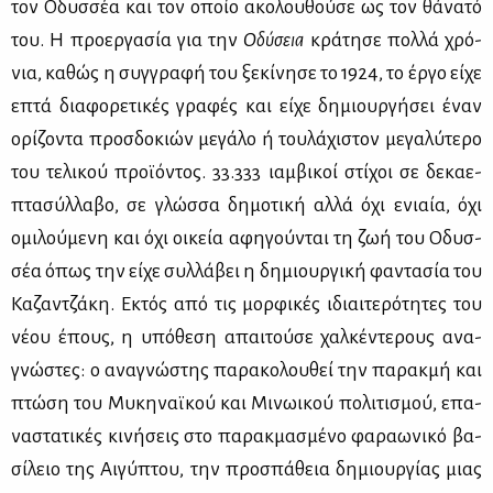
τον Οδυσ­σέα και τον οποίο ακο­λου­θού­σε ως τον θά­να­τό
του. Η προ­ερ­γα­σία για την
Οδύ­σεια
κρά­τη­σε πολ­λά χρό­
νια, κα­θώς η συγ­γρα­φή του ξε­κί­νη­σε το 1924, το έρ­γο εί­χε
επτά δια­φο­ρε­τι­κές γρα­φές και εί­χε δη­μιουρ­γή­σει έναν
ορί­ζο­ντα προσ­δο­κιών με­γά­λο ή του­λά­χι­στον με­γα­λύ­τε­ρο
του τε­λι­κού προ­ϊ­ό­ντος. 33.333 ιαμ­βι­κοί στί­χοι σε δε­κα­ε­
πτα­σύλ­λα­βο, σε γλώσ­σα δη­μο­τι­κή αλ­λά όχι ενιαία, όχι
ομι­λού­με­νη και όχι οι­κεία αφη­γού­νται τη ζωή του Οδυσ­
σέα όπως την εί­χε συλ­λά­βει η δη­μιουρ­γι­κή φα­ντα­σία του
Κα­ζαν­τζά­κη. Εκτός από τις μορ­φι­κές ιδιαι­τε­ρό­τη­τες του
νέ­ου έπους, η υπό­θε­ση απαι­τού­σε χαλ­κέ­ντε­ρους ανα­
γνώ­στες: ο ανα­γνώ­στης πα­ρα­κο­λου­θεί την πα­ρακ­μή και
πτώ­ση του Μυ­κη­ναϊ­κού και Μι­νω­ι­κού πο­λι­τι­σμού, επα­
να­στα­τι­κές κι­νή­σεις στο πα­ρακ­μα­σμέ­νο φα­ρα­ω­νι­κό βα­
σί­λειο της Αι­γύ­πτου, την προ­σπά­θεια δη­μιουρ­γί­ας μιας