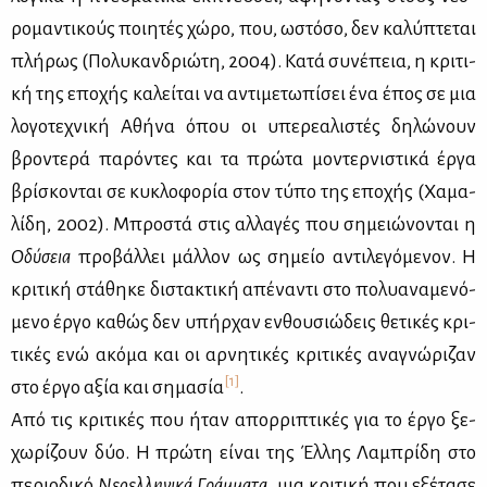
ρο­μα­ντι­κούς ποι­η­τές χώ­ρο, που, ωστό­σο, δεν κα­λύ­πτε­ται
πλή­ρως (Πο­λυ­καν­δριώ­τη, 2004). Κα­τά συ­νέ­πεια, η κρι­τι­
κή της επο­χής κα­λεί­ται να αντι­με­τω­πί­σει ένα έπος σε μια
λο­γο­τε­χνι­κή Αθή­να όπου οι υπε­ρε­α­λι­στές δη­λώ­νουν
βρο­ντε­ρά πα­ρό­ντες και τα πρώ­τα μο­ντερ­νι­στι­κά έρ­γα
βρί­σκο­νται σε κυ­κλο­φο­ρία στον τύ­πο της επο­χής (Χα­μα­
λί­δη, 2002). Μπρο­στά στις αλ­λα­γές που ση­μειώ­νο­νται η
Οδύ­σεια
προ­βάλ­λει μάλ­λον ως ση­μείο αντι­λε­γό­με­νον. Η
κρι­τι­κή στά­θη­κε δι­στα­κτι­κή απέ­να­ντι στο πο­λυα­να­με­νό­
με­νο έρ­γο κα­θώς δεν υπήρ­χαν εν­θου­σιώ­δεις θε­τι­κές κρι­
τι­κές ενώ ακό­μα και οι αρ­νη­τι­κές κρι­τι­κές ανα­γνώ­ρι­ζαν
[1]
στο έρ­γο αξία και ση­μα­σία
.
Από τις κρι­τι­κές που ήταν απορ­ρι­πτι­κές για το έρ­γο ξε­
χω­ρί­ζουν δύο. Η πρώ­τη εί­ναι της Έλ­λης Λα­μπρί­δη στο
πε­ριο­δι­κό
Νε­ο­ελ­λη­νι­κά Γράμ­μα­τα
, μια κρι­τι­κή που εξέ­τα­σε