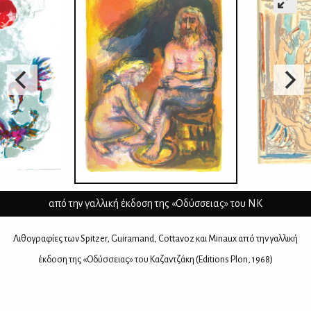
από την γαλλική έκδοση της «Οδύσσειας» του ΝΚ
Λι­θο­γρα­φί­ες των Spitzer, Guiramand, Cottavoz και Minaux από την γαλ­λι­κή
έκ­δο­ση της «Οδύσ­σειας» του Κα­ζαν­τζά­κη
(
Editions Plon, 1968)