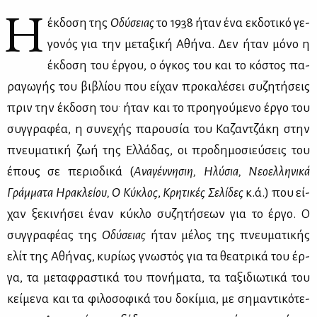
Η
έκ­δο­ση της
Οδύ­σειας
το 1938 ήταν ένα εκ­δο­τι­κό γε­
γο­νός για την με­τα­ξι­κή Αθή­να. Δεν ήταν μό­νο η
έκ­δο­ση του έρ­γου, ο όγκος του και το κό­στος πα­
ρα­γω­γής του βι­βλί­ου που εί­χαν προ­κα­λέ­σει συ­ζη­τή­σεις
.
πριν την έκ­δο­ση του
ήταν και το προη­γού­με­νο έρ­γο του
συγ­γρα­φέα, η συ­νε­χής πα­ρου­σία του Κα­ζαν­τζά­κη στην
πνευ­μα­τι­κή ζωή της Ελ­λά­δας, οι προ­δη­μο­σιεύ­σεις του
έπους σε πε­ριο­δι­κά (
Ανα­γέν­νη­σιη, Ηλύ­σια, Νε­ο­ελ­λη­νι­κά
Γράμ­μα­τα Ηρα­κλεί­ου, Ο Κύ­κλος
,
Κρη­τι­κές
Σε­λί­δες
κ.ά.) που εί­
χαν ξε­κι­νή­σει έναν κύ­κλο συ­ζη­τή­σε­ων για το έρ­γο. Ο
συγ­γρα­φέ­ας της
Οδύ­σειας
ήταν μέ­λος της πνευ­μα­τι­κής
ελίτ της Αθή­νας, κυ­ρί­ως γνω­στός για τα θε­α­τρι­κά του έρ­
γα, τα με­τα­φρα­στι­κά του πο­νή­μα­τα, τα τα­ξι­διω­τι­κά του
κεί­με­να και τα φι­λο­σο­φι­κά του δο­κί­μια, με ση­μα­ντι­κό­τε­