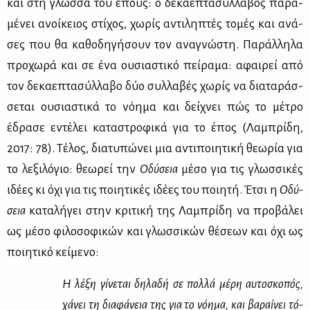
και στη γλώσ­σα του έπους: ο δε­κα­ε­πτα­σύλ­λα­βος πα­ρα­
μέ­νει ανοί­κειος στί­χος, χω­ρίς αντι­λη­πτές το­μές και ανά­
σες που θα κα­θο­δη­γή­σουν τον ανα­γνώ­στη. Πα­ράλ­λη­λα
προ­χω­ρά και σε ένα ου­σια­στι­κό πεί­ρα­μα: αφαι­ρεί από
τον δε­κα­ε­πτα­σύλ­λα­βο δύο συλ­λα­βές χω­ρίς να δια­τα­ράσ­
σε­ται ου­σια­στι­κά το νό­η­μα και δεί­χνει πώς το μέ­τρο
έδρα­σε εντέ­λει κα­τα­στρο­φι­κά για το έπος (Λα­μπρί­δη,
2017: 78). Τέ­λος, δια­τυ­πώ­νει μια αντι­ποι­η­τι­κή θε­ω­ρία για
το λε­ξι­λό­γιο: θε­ω­ρεί την
Οδύ­σεια
μέ­σο για τις γλωσ­σι­κές
ιδέ­ες κι όχι για τις ποι­η­τι­κές ιδέ­ες του ποι­η­τή. Έτσι η
Οδύ­
σεια
κα­τα­λή­γει στην κρι­τι­κή της Λα­μπρί­δη να προ­βά­λει
ως μέ­σο φι­λο­σο­φι­κών και γλωσ­σι­κών θέ­σε­ων και όχι ως
ποι­η­τι­κό κεί­με­νο:
Η λέ­ξη γί­νε­ται δη­λα­δή σε πολ­λά μέ­ρη αυ­το­σκο­πός,
χά­νει τη δια­φά­νεια της για το νό­η­μα, και βα­ραί­νει τό­