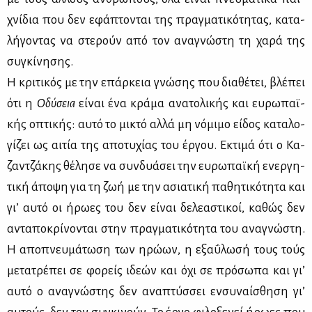
χνί­δια που δεν εφά­πτο­νται της πραγ­μα­τι­κό­τη­τας, κα­τα­
λή­γο­ντας να στε­ρούν από τον ανα­γνώ­στη τη χα­ρά της
συ­γκί­νη­σης.
Η κρι­τι­κός με την επάρ­κεια γνώ­σης που δια­θέ­τει, βλέ­πει
ότι η
Οδύ­σεια
εί­ναι ένα κρά­μα ανα­το­λι­κής και ευ­ρω­παϊ­
κής οπτι­κής: αυ­τό το μι­κτό αλ­λά μη νό­μι­μο εί­δος κα­τα­λο­
γί­ζει ως αι­τία της απο­τυ­χί­ας του έρ­γου. Εκτι­μά ότι ο Κα­
ζαν­τζά­κης θέ­λη­σε να συν­δυά­σει την ευ­ρω­παϊ­κή ενερ­γη­
τι­κή άπο­ψη για τη ζωή με την ασια­τι­κή πα­θη­τι­κό­τη­τα και
γι’ αυ­τό οι ήρω­ες του δεν εί­ναι δε­λε­α­στι­κοί, κα­θώς δεν
αντα­πο­κρί­νο­νται στην πραγ­μα­τι­κό­τη­τα του ανα­γνώ­στη.
Η απο­πνευ­μά­τω­ση των ηρώ­ων, η εξα­ΰ­λω­σή τους τούς
με­τα­τρέ­πει σε φο­ρείς ιδε­ών και όχι σε πρό­σω­πα και γι’
αυ­τό ο ανα­γνώ­στης δεν ανα­πτύσ­σει εν­συ­ναί­σθη­ση γι’