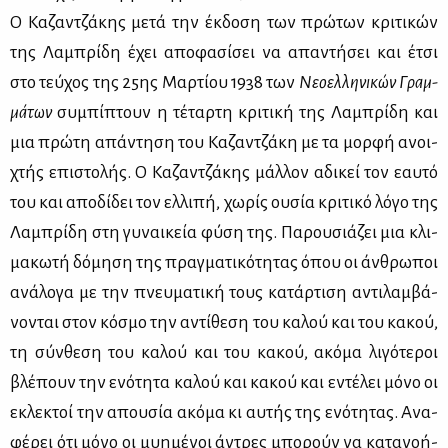
Ο Κα­ζαν­τζά­κης με­τά την έκ­δο­ση των πρώ­των κρι­τι­κών
της Λα­μπρί­δη έχει απο­φα­σί­σει να απα­ντή­σει και έτσι
στο τεύ­χος της 25ης Μαρ­τί­ου 1938 των
Νε­ο­ελ­λη­νι­κών Γραμ­
μά­των
συ­μπί­πτουν η τέ­ταρ­τη κρι­τι­κή της Λα­μπρί­δη και
μια πρώ­τη απά­ντη­ση του Κα­ζαν­τζά­κη με τα μορ­φή ανοι­
χτής επι­στο­λής. Ο Κα­ζαν­τζά­κης μάλ­λον αδι­κεί τον εαυ­τό
του και απο­δί­δει τον ελ­λι­πή, χω­ρίς ου­σία κρι­τι­κό λό­γο της
Λα­μπρί­δη στη γυ­ναι­κεία φύ­ση της. Πα­ρου­σιά­ζει μια κλι­
μα­κω­τή δό­μη­ση της πραγ­μα­τι­κό­τη­τας όπου οι άν­θρω­ποι
ανά­λο­γα με την πνευ­μα­τι­κή τους κα­τάρ­τι­ση αντι­λαμ­βά­
νο­νται στον κό­σμο την αντί­θε­ση του κα­λού και του κα­κού,
τη σύν­θε­ση του κα­λού και του κα­κού, ακό­μα λι­γό­τε­ροι
βλέ­πουν την ενό­τη­τα κα­λού και κα­κού και εντέ­λει μό­νο οι
εκλε­κτοί την απου­σία ακό­μα κι αυ­τής της ενό­τη­τας. Ανα­
φέ­ρει ότι μό­νο οι μυ­η­μέ­νοι άντρες μπο­ρούν να κα­τα­νο­ή­