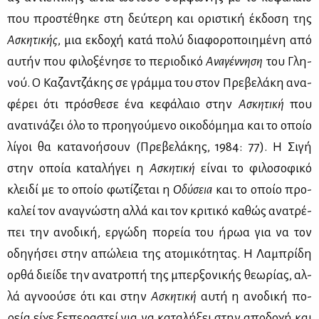
που προ­στέ­θη­κε στη δεύ­τε­ρη και ορι­στι­κή έκ­δο­ση της
Ασκη­τι­κής
, μια εκ­δο­χή κα­τά πο­λύ δια­φο­ρο­ποι­η­μέ­νη από
αυ­τήν που φι­λο­ξέ­νη­σε το πε­ριο­δι­κό
Ανα­γέν­νη­ση
του Γλη­
νού. Ο Κα­ζαν­τζά­κης σε γράμ­μα του στον Πρε­βε­λά­κη ανα­
φέ­ρει ότι πρό­σθε­σε ένα κε­φά­λαιο στην
Ασκη­τι­κή
που
ανα­τι­νά­ζει όλο το προη­γού­με­νο οι­κο­δό­μη­μα και το οποίο
λί­γοι θα κα­τα­νο­ή­σουν (Πρε­βε­λά­κης, 1984: 77). Η Σι­γή
στην οποία κα­τα­λή­γει η
Ασκη­τι­κή
εί­ναι το φι­λο­σο­φι­κό
κλει­δί με το οποίο φω­τί­ζε­ται η
Οδύ­σεια
και το οποίο προ­
κα­λεί τον ανα­γνώ­στη αλ­λά και τον κρι­τι­κό κα­θώς ανα­τρέ­
πει την ανο­δι­κή, ερ­γώ­δη πο­ρεία του ήρωα για να τον
οδη­γή­σει στην απώ­λεια της ατο­μι­κό­τη­τας. Η Λα­μπρί­δη
ορ­θά διεί­δε την ανα­τρο­πή της μπερ­ξο­νι­κής θε­ω­ρί­ας, αλ­
λά αγνο­ού­σε ότι και στην
Ασκη­τι­κή
αυ­τή η ανο­δι­κή πο­
ρεία εί­χε ξε­πε­ρα­στεί για να κα­τα­λή­ξει στην απο­δο­χή και