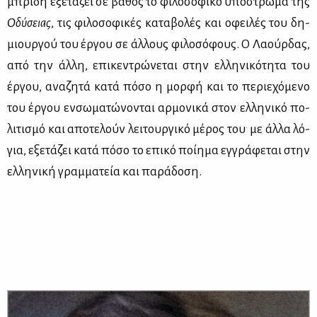
μπρί­δη εξε­τά­ζει σε βά­θος το φι­λο­σο­φι­κό υπό­στρω­μα της
Οδύ­σειας
, τις φι­λο­σο­φι­κές κα­τα­βο­λές και οφει­λές του δη­
μιουρ­γού του έρ­γου σε άλ­λους φι­λο­σό­φους. Ο Λα­ούρ­δας,
από την άλ­λη, επι­κε­ντρώ­νε­ται στην ελ­λη­νι­κό­τη­τα του
έρ­γου, ανα­ζη­τά κα­τά πό­σο η μορ­φή και το πε­ριε­χό­με­νο
του έρ­γου εν­σω­μα­τώ­νο­νται αρ­μο­νι­κά στον ελ­λη­νι­κό πο­
.
λι­τι­σμό και απο­τε­λούν λει­τουρ­γι­κό μέ­ρος του
με άλ­λα λό­
για, εξε­τά­ζει κα­τά πό­σο το επι­κό ποί­η­μα εγ­γρά­φε­ται στην
ελ­λη­νι­κή γραμ­μα­τεία και πα­ρά­δο­ση.