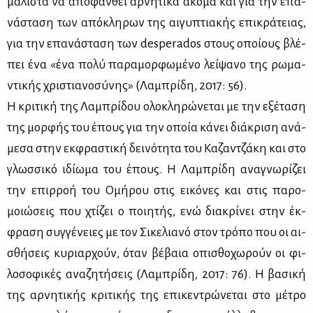
μά­λι­στα να απο­φαν­θεί αρ­νη­τι­κά ακό­μα και για την επα­
νά­στα­ση των από­κλη­ρων της αι­γυ­πτια­κής επι­κρά­τειας,
για την επα­νά­στα­ση των desperados στους οποί­ους βλέ­
πει ένα «ένα πο­λύ πα­ρα­μορ­φω­μέ­νο λεί­ψα­νο της ρω­μα­
ντι­κής χρι­στια­νο­σύ­νης» (Λα­μπρί­δη, 2017: 56).
Η κρι­τι­κή της Λα­μπρί­δου ολο­κλη­ρώ­νε­ται με την εξέ­τα­ση
της μορ­φής του έπους για την οποία κά­νει διά­κρι­ση ανά­
με­σα στην εκ­φρα­στι­κή δει­νό­τη­τα του Κα­ζαν­τζά­κη και στο
γλωσ­σι­κό ιδί­ω­μα του έπους. Η Λα­μπρί­δη ανα­γνω­ρί­ζει
την επιρ­ροή του Ομή­ρου στις ει­κό­νες και στις πα­ρο­
μοιώ­σεις που χτί­ζει ο ποι­η­τής, ενώ δια­κρί­νει στην έκ­
φρα­ση συγ­γέ­νειες με τον Σι­κε­λια­νό στον τρό­πο που οι αι­
σθή­σεις κυ­ριαρ­χούν, όταν βέ­βαια οπι­σθο­χω­ρούν οι φι­
λο­σο­φι­κές ανα­ζη­τή­σεις (Λα­μπρί­δη, 2017: 76). Η βα­σι­κή
της αρ­νη­τι­κής κρι­τι­κής της επι­κε­ντρώ­νε­ται στο μέ­τρο