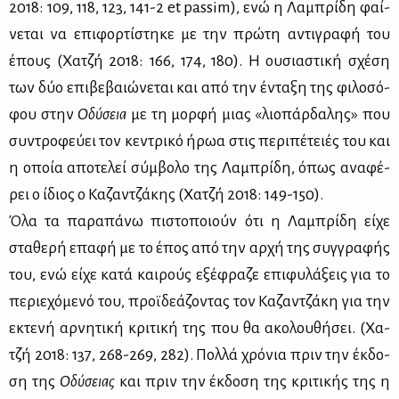
2018: 109, 118, 123, 141-2 et passim), ενώ η Λα­μπρί­δη φαί­
νε­ται να επι­φορ­τί­στη­κε με την πρώ­τη αντι­γρα­φή του
έπους (Χα­τζή 2018: 166, 174, 180). Η ου­σια­στι­κή σχέ­ση
των δύο επι­βε­βαιώ­νε­ται και από την έντα­ξη της φι­λο­σό­
φου στην
Οδύ­σεια
με τη μορ­φή μιας «λιο­πάρ­δα­λης» που
συ­ντρο­φεύ­ει τον κε­ντρι­κό ήρωα στις πε­ρι­πέ­τειές του και
η οποία απο­τε­λεί σύμ­βο­λο της Λα­μπρί­δη, όπως ανα­φέ­
ρει ο ίδιος ο Κα­ζαν­τζά­κης (Χα­τζή 2018: 149-150).
Όλα τα πα­ρα­πά­νω πι­στο­ποιούν ότι η Λα­μπρί­δη εί­χε
στα­θε­ρή επα­φή με το έπος από την αρ­χή της συγ­γρα­φής
του, ενώ εί­χε κα­τά και­ρούς εξέ­φρα­ζε επι­φυ­λά­ξεις για το
πε­ριε­χό­με­νό του, προϊ­δε­ά­ζο­ντας τον Κα­ζαν­τζά­κη για την
εκτε­νή αρ­νη­τι­κή κρι­τι­κή της που θα ακο­λου­θή­σει. (Χα­
τζή 2018: 137, 268-269, 282). Πολ­λά χρό­νια πριν την έκ­δο­
ση της
Οδύ­σειας
και πριν την έκ­δο­ση της κρι­τι­κής της η