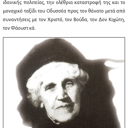
ιδα­νι­κής πο­λι­τεί­ας, την ολέ­θρια κα­τα­στρο­φή της και το
μο­να­χι­κό τα­ξί­δι του Οδυσ­σέα προς τον θά­να­το με­τά από
συ­να­ντή­σεις με τον Χρι­στό, τον Βού­δα, τον Δον Κι­χώ­τη,
τον Φά­ουστ κά.