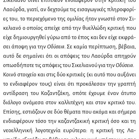
Σι­κε­λια­νό δί­νει επι­πλέ­ον εν­δια­φέ­ρον στην κρι­τι­κή του
Λα­ούρ­δα, για­τί, αν δε­χτού­με τις ει­σα­γω­γι­κές πλη­ρο­φο­ρί­
ες του, το πε­ριε­χό­με­νο της ομι­λί­ας ήταν γνω­στό στον Σι­
κε­λια­νό ο οποί­ος απεί­χε από την θυ­ελ­λώ­δη κρι­τι­κή που
εί­χε δη­μιουρ­γη­θεί γύ­ρω από το έπος και δεν εί­χε εκ­φρά­
σει άπο­ψη για την
Οδύ­σεια
. Σε κα­μία πε­ρί­πτω­ση, βέ­βαια,
αυ­τό δε ση­μαί­νει ότι οι από­ψεις του Λα­ούρ­δα απη­χούν
οπωσ­δή­πο­τε τις από­ψεις του Σι­κε­λια­νού για την
Οδύ­σεια
.
Κοι­νό στοι­χείο και στις δύο κρι­τι­κές (κι αυ­τό που αυ­ξά­νει
το εν­δια­φέ­ρον τους) εί­ναι ότι προ­κά­λε­σαν την γρα­πτή
αντί­δρα­ση του Κα­ζαν­τζά­κη, οπό­τε έχου­με έναν άτυ­πο
διά­λο­γο ανά­με­σα στον καλ­λι­τέ­χνη και στον κρι­τι­κό του.
Επί­σης, εστιά­ζουν σε δύο θέ­μα­τα που ακό­μα και σή­με­ρα
εν­δια­φέ­ρουν τό­σο την κα­ζαν­τζα­κι­κή κρι­τι­κή όσο και τη
νε­ο­ελ­λη­νι­κή λο­γο­τε­χνία ευ­ρύ­τε­ρα: η κρι­τι­κή της Λα­