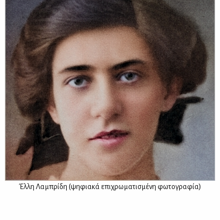
Έλ­λη Λα­μπρί­δη (ψη­φια­κά επι­χρω­μα­τι­σμέ­νη φω­το­γρα­φία)