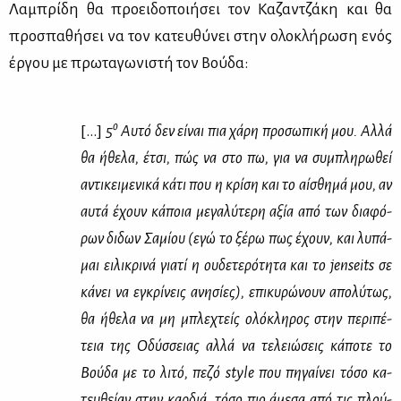
Λα­μπρί­δη θα προει­δο­ποι­ή­σει τον Κα­ζαν­τζά­κη και θα
προ­σπα­θή­σει να τον κα­τευ­θύ­νει στην ολο­κλή­ρω­ση ενός
έρ­γου με πρω­τα­γω­νι­στή τον Βού­δα:
ο
[...]
5
Αυ­τό δεν εί­ναι πια χά­ρη προ­σω­πι­κή μου. Αλ­λά
θα ήθε­λα, έτσι, πώς να στο πω, για να συ­μπλη­ρω­θεί
αντι­κει­με­νι­κά κά­τι που η κρί­ση και το αί­σθη­μά μου, αν
αυ­τά έχουν κά­ποια με­γα­λύ­τε­ρη αξία από των δια­φό­
ρων δι­δων Σα­μί­ου (εγώ το ξέ­ρω πως έχουν, και λυ­πά­
μαι ει­λι­κρι­νά για­τί η ου­δε­τε­ρό­τη­τα και το jenseits σε
κά­νει να εγκρί­νεις ανη­σί­ες), επι­κυ­ρώ­νουν απο­λύ­τως,
θα ήθε­λα να μη μπλε­χτείς ολό­κλη­ρος στην πε­ρι­πέ­
τεια της Οδύσ­σειας αλ­λά να τε­λειώ­σεις κά­πο­τε το
Βού­δα με το λι­τό, πε­ζό style που πη­γαί­νει τό­σο κα­
τευ­θεί­αν στην καρ­διά, τό­σο πιο άμε­σα από τις πλού­