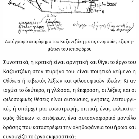
Αυ­τό­γρα­φο σκα­ρί­φη­μα του Κα­ζαν­τζά­κη με τις ονο­μα­σί­ες εξαρ­τη­
μά­των του ιστιο­φό­ρου
Συ­νο­πτι­κά, η κρι­τι­κή εί­ναι αρ­νη­τι­κή και θί­γει το έρ­γο του
Κα­ζαν­τζά­κη στον πυ­ρή­να του: εί­ναι ποι­η­τι­κό κεί­με­νο η
Οδύ­σεια
ή κι­βω­τός λέ­ξων και φι­λο­σο­φι­κών ιδε­ών; Κι αν
ισχύ­ει το δεύ­τε­ρο, η γλώσ­σα, η έκ­φρα­ση, οι λέ­ξεις και οι
φι­λο­σο­φι­κές θέ­σεις εί­ναι αυ­τού­σιες, γνή­σιες, λει­τουρ­γι­
κές ή υπάρ­χει μια εσω­στρε­φής οπτι­κή, ένας εκλε­κτι­κι­
σμός θέ­σε­ων κι από­ψε­ων, ένα αυ­το­α­να­φο­ρι­κό μο­ντέ­λο
δρά­σης που κα­τα­στρέ­φει την αλη­θο­φά­νεια του ήρωα και
ευ­νου­χί­ζει το έρ­γο εκ­φρα­στι­κά;