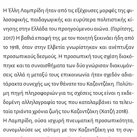
Η Έλ­λη Λα­μπρί­δη ήταν από τις εξέ­χου­σες μορ­φές της φι­
λο­σο­φι­κής, παι­δα­γω­γι­κής και ευ­ρύ­τε­ρα πο­λι­τι­στι­κής κί­
νη­σης στην Ελ­λά­δα του προη­γού­με­νου αιώ­να. (Γα­ρί­τσης,
2017) Η βα­θιά επα­φή της με τον ποι­η­τή ξε­κι­νά­ει ήδη από
το 1918, όταν στην Ελ­βε­τία γνω­ρί­στη­καν και ανέ­πτυ­ξαν
προ­σω­πι­κούς δε­σμούς. Η προ­σω­πι­κή τους σχέ­ση δια­κό­
πη­κε και τα συ­ναι­σθή­μα­τα των δύο γνώ­ρι­σαν δια­κυ­μάν­
σεις αλ­λά η με­τα­ξύ τους επι­κοι­νω­νία ήταν σχε­δόν αδια­
τά­ρα­κτα συ­νε­χής ως τον θά­να­το του Κα­ζαν­τζά­κη. Πο­λύ­τι­
μη πη­γή πλη­ρο­φο­ριών για τις σχέ­σεις τους εί­ναι η εκ­δε­
δο­μέ­νη αλ­λη­λο­γρα­φία τους που κα­τα­λαμ­βά­νει τα τε­λευ­
ταία τριά­ντα χρό­νια ζω­ής του Κα­ζαν­τζά­κη (Χα­τζή 2018).
Η Λα­μπρί­δη, ού­σα ισχυ­ρή πνευ­μα­τι­κή προ­σω­πι­κό­τη­τα,
συ­νο­μι­λού­σε ως ισό­τι­μη με τον Κα­ζαν­τζά­κη για τη συγ­