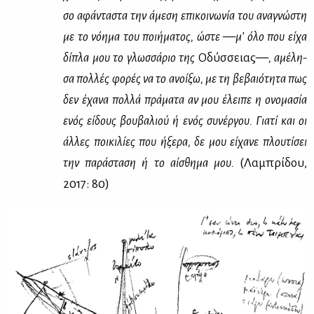
σο αφά­ντα­στα την άμε­ση επι­κοι­νω­νία του ανα­γνώ­στη
με το νό­η­μα του ποι­ή­μα­τος, ώστε —μ’ όλο που εί­χα
δί­πλα μου το γλωσ­σά­ριο της
Οδύσ­σειας
—, αμέ­λη­
σα πολ­λές φο­ρές να το ανοί­ξω, με τη βε­βαιό­τη­τα πως
δεν έχα­να πολ­λά πρά­μα­τα αν μου έλει­πε η ονο­μα­σία
ενός εί­δους βου­βα­λιού ή ενός συ­νέρ­γου. Για­τί και οι
άλ­λες ποι­κι­λί­ες που ήξε­ρα, δε μου εί­χα­νε πλου­τί­σει
την πα­ρά­στα­ση ή το αί­σθη­μα μου.
(Λα­μπρί­δου,
2017: 80)