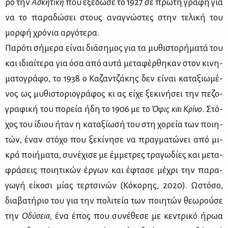
ρο την
Ασκη­τι­κή
που εξέ­δω­σε το 1927 σε πρώ­τη γρα­φή για
να το πα­ρα­δώ­σει στους ανα­γνώ­στες στην τε­λι­κή του
μορ­φή χρό­νια αρ­γό­τε­ρα.
Πα­ρό­τι σή­με­ρα εί­ναι διά­ση­μος για τα μυ­θι­στο­ρή­μα­τά του
και ιδιαί­τε­ρα για όσα από αυ­τά με­τα­φέρ­θη­καν στον κι­νη­
μα­το­γρά­φο, το 1938 ο Κα­ζαν­τζά­κης δεν εί­ναι κα­τα­ξιω­μέ­
νος ως μυ­θι­στο­ριο­γρά­φος κι ας εί­χε ξε­κι­νή­σει την πε­ζο­
γρα­φι­κή του πο­ρεία ήδη το 1906 με το
Όφις και Κρί­νο
. Στό­
χος του ίδιου ήταν η κα­τα­ξί­ω­σή του στη χο­ρεία των ποι­η­
τών, έναν στό­χο που ξε­κί­νη­σε να πραγ­μα­τώ­νει από μι­
κρά ποι­ή­μα­τα, συ­νέ­χι­σε με έμ­με­τρες τρα­γω­δί­ες και με­τα­
φρά­σεις ποι­η­τι­κών έρ­γων και έφτα­σε μέ­χρι την πα­ρα­
γω­γή εί­κο­σι μί­ας τερ­τσι­νών (Κό­κο­ρης, 2020). Ωστό­σο,
δια­βα­τή­ριο του για την πο­λι­τεία των ποι­η­τών θε­ω­ρού­σε
την
Οδύ­σεια
, ένα έπος που συ­νέ­θε­σε με κε­ντρι­κό ήρωα