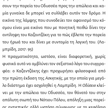
σουν την πο­ρεία του Οδυσ­σέα προς την απώ­λεια και κα­
μία γυ­ναί­κα δε μπο­ρεί να συλ­λά­βει αυ­τόν τον δρό­μο. Η
ει­κό­να της λάμ­ψης που συ­νο­δεύ­ει τον αφα­νι­σμό του κό­
σμου εί­ναι μια ει­κό­να που με ποι­η­τι­κή πει­θώ δί­νει την
αντί­λη­ψη του Κα­ζαν­τζά­κη για το πώς έβλε­πε την πο­ρεία
του ήρωά του και δί­νει με συ­ντο­μία τη λο­γι­κή του. (Λα­
μπρί­δη, 2017: 95)
Η πραγ­μα­τι­κό­τη­τα, ωστό­σο, εί­ναι δια­φο­ρε­τι­κή, χω­ρίς
φυ­σι­κά αυ­τό να αμ­βλύ­νει τον σε­ξι­στι­κό λό­γο του συγ­γρα­
φέα: ο Κα­ζαν­τζά­κης έχει προ­χω­ρή­σει φι­λο­σο­φι­κά από
την πρώ­τη έκ­δο­ση της
Ασκη­τι­κής
, με την οποία για με­γά­
λο διά­στη­μα έχει ασχο­λη­θεί η Λα­μπρί­δη. Η
Οδύ­σεια
κλεί­
νει με την απώ­λεια του Οδυσ­σέα, τον θά­να­τό του στην
από­λυ­τη σιω­πή του Νό­τιου Πό­λου, από­λη­ξη μιας πο­ρεί­
ας αντιε­πι­κής αλ­λά ωστό­σο σύμ­φω­νης με το κε­φά­λαιο