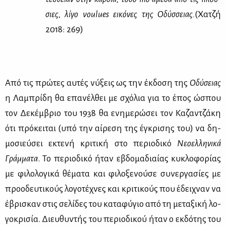
σιες, λί­γο voulues ει­κό­νες της Οδύσ­σειας.
(Χα­τζή
2018: 269)
Από τις πρώ­τες αυ­τές νύ­ξεις ως την έκ­δο­ση της
Οδύ­σειας
η Λα­μπρί­δη θα επα­νέλ­θει με σχό­λια για το έπος ώσπου
τον Δε­κέμ­βριο του 1938 θα ενη­με­ρώ­σει τον Κα­ζαν­τζά­κη
ότι πρό­κει­ται (υπό την αί­ρε­ση της έγκρι­σης του) να δη­
μο­σιεύ­σει εκτε­νή κρι­τι­κή στο πε­ριο­δι­κό
Νε­ο­ελ­λη­νι­κά
Γράμ­μα­τα
. Το πε­ριο­δι­κό ήταν εβδο­μα­διαί­ας κυ­κλο­φο­ρί­ας
με φι­λο­λο­γι­κά θέ­μα­τα και φι­λο­ξε­νού­σε συ­νερ­γα­σί­ες με
προ­ο­δευ­τι­κούς λο­γο­τέ­χνες και κρι­τι­κούς που έδει­χναν να
έβρι­σκαν στις σε­λί­δες του κα­τα­φύ­γιο από τη με­τα­ξι­κή λο­
γο­κρι­σία. Διευ­θυ­ντής του πε­ριο­δι­κού ήταν ο εκ­δό­της του