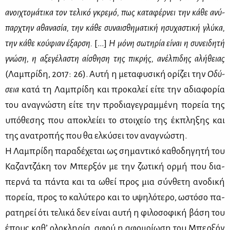
ανοι­χτο­μά­τι­κα τον τε­λι­κό γκρε­μό, πως κα­τα­φέρ­νει την κά­θε ανύ­
παρ­χτην αθα­να­σία, την κά­θε συ­ναι­σθη­μα­τι­κή ησυ­χα­στι­κή γλύ­κα,
την κά­θε κού­φιαν έξαρ­ση.
[…]
Η μό­νη σω­τη­ρία εί­ναι η συ­νει­δη­τή
γνώ­ση, η αξε­γέ­λα­στη αί­σθη­ση της πι­κρής, ανέλ­πι­δης αλή­θειας
(Λα­μπρί­δη, 2017: 26). Αυ­τή η με­τα­φυ­σι­κή ορί­ζει την
Οδύ­
σεια
κα­τά τη Λα­μπρί­δη και προ­κα­λεί εί­τε την αδια­φο­ρία
του ανα­γνώ­στη εί­τε την προ­δια­γε­γραμ­μέ­νη πο­ρεία της
υπό­θε­σης που απο­κλεί­ει το στοι­χείο της έκ­πλη­ξης και
της ανα­τρο­πής που θα ελ­κύ­σει τον ανα­γνώ­στη.
Η Λα­μπρί­δη πα­ρα­δέ­χε­ται ως ση­μα­ντι­κό κα­θο­δη­γη­τή του
Κα­ζαν­τζά­κη τον Μπερ­ξόν με την ζω­τι­κή ορ­μή που δια­
περ­νά τα πά­ντα και τα ωθεί προς μια σύν­θε­τη ανο­δι­κή
πο­ρεία, προς το κα­λύ­τε­ρο και το υψη­λό­τε­ρο, ωστό­σο πα­
ρα­τη­ρεί ότι τε­λι­κά δεν εί­ναι αυ­τή η φι­λο­σο­φι­κή βά­ση του
έπους κα­θ’ ολο­κλη­ρία, αφού η αφο­μοί­ω­ση του Μπερ­ξόν