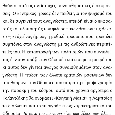
θού­νται από τις αντί­στοι­χες συ­ναι­σθη­μα­τι­κές δια­κυ­μάν­
σεις. Ο κε­ντρι­κός ήρω­ας δεν πεί­θει για τον ψυ­χι­σμό του
και δε συ­γκι­νεί τους ανα­γνώ­στες, επει­δή εί­ναι ο εκ­φρα­
στής και υλο­ποι­η­τής των φι­λο­σο­φι­κών θέ­σε­ων της
Ασκη­
τι­κής
κι όχι ένας ήρω­ας ή μυ­θι­κό πρό­σω­πο που προ­κα­λεί
συ­μπό­νια στον ανα­γνώ­στη με τις αν­θρώ­πι­νες πε­ρι­πέ­
τειές του. Η κα­τα­στρο­φή των πο­λι­τι­σμών που συ­ντε­λεί­
ται, δεν συ­ντα­ρά­ζει τον Οδυσ­σέα και έτσι με τη σει­ρά του
κι αυ­τός δεν γί­νε­ται αγω­γός συ­ναι­σθη­μά­των στον ανα­
γνώ­στη. Η πτώ­ση των άλ­λο­τε κρα­ταιών βα­σι­λεί­ων δεν
απο­θαρ­ρύ­νει τον Οδυσ­σέα που πα­ρα­τη­ρεί με ψυ­χραι­μία
την πα­ρακ­μή του κό­σμου: αυ­τό που χρό­νια αρ­γό­τε­ρα ο
Κα­ζαν­τζά­κης θα ονο­μά­σει «Κρη­τι­κή Μα­τιά» η Λα­μπρί­δη
το δια­βλέ­πει και το πε­ρι­γρά­φει ως χα­ρα­κτη­ρι­στι­κό του
Οδυσ­σέα:
Το μό­νο του προ­νό­μιο εί­ναι πως ξέ­ρει, πως βλέ­πει