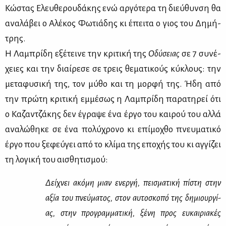
Κώ­στας Ελευ­θε­ρου­δά­κης ενώ αρ­γό­τε­ρα τη διεύ­θυν­ση θα
ανα­λά­βει ο Αλέ­κος Φω­τιά­δης κι έπει­τα ο γιος του Δη­μή­
τρης.
Η Λα­μπρί­δη εξέ­τει­νε την κρι­τι­κή της
Οδύ­σειας
σε 7 συ­νέ­
χειες και την διαί­ρε­σε σε τρεις θε­μα­τι­κούς κύ­κλους: την
με­τα­φυ­σι­κή της, τον μύ­θο και τη μορ­φή της. Ήδη από
την πρώ­τη κρι­τι­κή εμ­μέ­σως η Λα­μπρί­δη πα­ρα­τη­ρεί ότι
ο Κα­ζαν­τζά­κης δεν έγρα­ψε ένα έρ­γο του και­ρού του αλ­λά
ανα­λώ­θη­κε σε ένα πο­λύ­χρο­νο κι επί­μο­χθο πνευ­μα­τι­κό
έρ­γο που ξε­φεύ­γει από το κλί­μα της επο­χής του κι αγ­γί­ζει
τη λο­γι­κή του αι­σθη­τι­σμού:
Δεί­χνει ακό­μη μιαν ενερ­γή, πει­σμα­τι­κή πί­στη στην
αξία του πνεύ­μα­τος, στον αυ­το­σκο­πό της δη­μιουρ­γί­
ας, στην προ­γραμ­μα­τι­κή, ξέ­νη προς ευ­και­ρια­κές