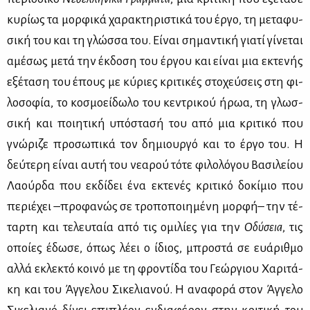
κυ­ρί­ως τα μορ­φι­κά χα­ρα­κτη­ρι­στι­κά του έρ­γο, τη με­τα­φυ­
σι­κή του και τη γλώσ­σα του. Εί­ναι ση­μα­ντι­κή για­τί γί­νε­ται
αμέ­σως με­τά την έκ­δο­ση του έρ­γου και εί­ναι μια εκτε­νής
εξέ­τα­ση του έπους με κύ­ριες κρι­τι­κές στο­χεύ­σεις στη φι­
λο­σο­φία, το κο­σμο­εί­δω­λο του κε­ντρι­κού ήρωα, τη γλωσ­
σι­κή και ποι­η­τι­κή υπό­στα­σή του από μια κρι­τι­κό που
γνώ­ρι­ζε προ­σω­πι­κά τον δη­μιουρ­γό και το έρ­γο του. Η
δεύ­τε­ρη εί­ναι αυ­τή του νε­α­ρού τό­τε φι­λο­λό­γου Βα­σι­λεί­ου
Λα­ούρ­δα που εκ­δί­δει ένα εκτε­νές κρι­τι­κό δο­κί­μιο που
πε­ριέ­χει –προ­φα­νώς σε τρο­πο­ποι­η­μέ­νη μορ­φή– την τέ­
ταρ­τη και τε­λευ­ταία από τις ομι­λί­ες για την
Οδύ­σεια
, τις
οποί­ες έδω­σε, όπως λέ­ει ο ίδιος, μπρο­στά σε ευά­ριθ­μο
αλ­λά εκλε­κτό κοι­νό με τη φρο­ντί­δα του Γε­ώρ­γιου Χα­ρι­τά­
κη και του Άγ­γε­λου Σι­κε­λια­νού. Η ανα­φο­ρά στον Άγ­γε­λο