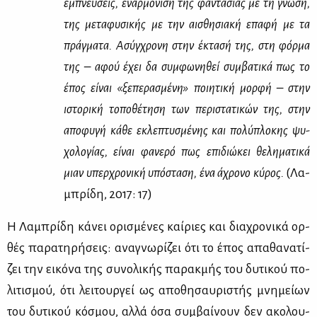
εμπνεύ­σεις, εναρ­μό­νι­ση της φα­ντα­σί­ας με τη γνώ­ση,
της με­τα­φυ­σι­κής με την αι­σθη­σια­κή επα­φή με τα
πράγ­μα­τα. Ασύγ­χρο­νη στην έκτα­σή της, στη φόρ­μα
της – αφού έχει δα συμ­φω­νη­θεί συμ­βα­τι­κά πως το
έπος εί­ναι «ξε­πε­ρα­σμέ­νη» ποι­η­τι­κή μορ­φή – στην
ιστο­ρι­κή το­πο­θέ­τη­ση των πε­ρι­στα­τι­κών της, στην
απο­φυ­γή κά­θε εκλε­πτυ­σμέ­νης και πο­λύ­πλο­κης ψυ­
χο­λο­γί­ας, εί­ναι φα­νε­ρό πως επι­διώ­κει θε­λη­μα­τι­κά
μιαν υπερ­χρο­νι­κή υπό­στα­ση, ένα άχρο­νο κύ­ρος.
(Λα­
μπρί­δη, 2017: 17)
Η Λα­μπρί­δη κά­νει ορι­σμέ­νες καί­ριες και δια­χρο­νι­κά ορ­
θές πα­ρα­τη­ρή­σεις: ανα­γνω­ρί­ζει ότι το έπος απα­θα­να­τί­
ζει την ει­κό­να της συ­νο­λι­κής πα­ρακ­μής του δυ­τι­κού πο­
λι­τι­σμού, ότι λει­τουρ­γεί ως απο­θη­σαυ­ρι­στής μνη­μεί­ων
του δυ­τι­κού κό­σμου, αλ­λά όσα συμ­βαί­νουν δεν ακο­λου­