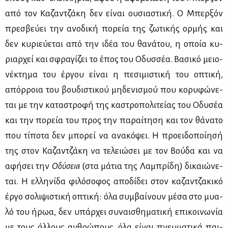
από τον Κα­ζαν­τζά­κη δεν εί­ναι ου­σια­στι­κή. Ο Μπερ­ξόν
πρε­σβεύ­ει την ανο­δι­κή πο­ρεία της ζω­τι­κής ορ­μής και
δεν κυ­ριεύ­ε­ται από την ιδέα του θα­νά­του, η οποία κυ­
ριαρ­χεί και σφρα­γί­ζει το έπος του Οδυσ­σέα. Βα­σι­κό μειο­
νέ­κτη­μα του έρ­γου εί­ναι η πε­σι­μι­στι­κή του οπτι­κή,
απόρ­ροια του βου­δι­στι­κού μη­δε­νι­σμού που κο­ρυ­φώ­νε­
ται με την κα­τα­στρο­φή της κα­στρο­πο­λι­τεί­ας του Οδυ­σέα
και την πο­ρεία του προς την πα­ραί­τη­ση και τον θά­να­το
που τί­πο­τα δεν μπο­ρεί να ανα­κό­ψει. Η προει­δο­ποί­η­σή
της στον Κα­ζαν­τζά­κη να τε­λειώ­σει με τον Βού­δα και να
αφή­σει την
Οδύ­σεια
(στα μά­τια της Λα­μπρί­δη) δι­καιώ­νε­
ται. Η ελ­λη­νί­δα φι­λό­σο­φος απο­δί­δει στον κα­ζαν­τζα­κι­κό
έρ­γο σο­λι­ψι­στι­κή οπτι­κή: όλα συμ­βαί­νουν μέ­σα στο μυα­
λό του ήρωα, δεν υπάρ­χει συ­ναι­σθη­μα­τι­κή επι­κοι­νω­νία
με τους άλ­λους αν­θρώ­πους, όλα εί­ναι πνευ­μα­τι­κά παι­