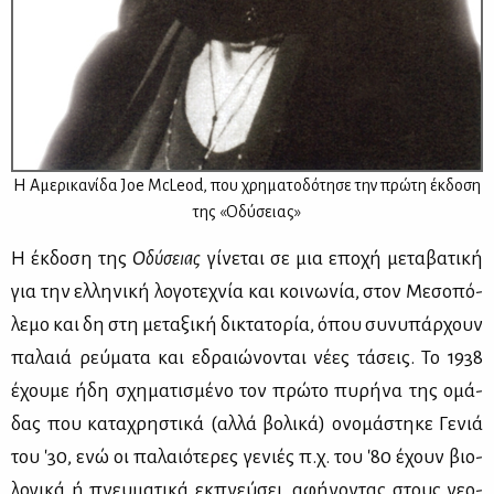
H Αμε­ρι­κα­νί­δα Joe McLeod, που χρη­μα­το­δό­τη­σε την πρώ­τη έκ­δο­ση
της «Οδύ­σειας»
Η έκ­δο­ση της
Οδύ­σειας
γί­νε­ται σε μια επο­χή με­τα­βα­τι­κή
για την ελ­λη­νι­κή λο­γο­τε­χνία και κοι­νω­νία, στον Με­σο­πό­
λε­μο και δη στη με­τα­ξι­κή δι­κτα­το­ρία, όπου συ­νυ­πάρ­χουν
πα­λαιά ρεύ­μα­τα και εδραιώ­νο­νται νέ­ες τά­σεις. Το 1938
έχου­με ήδη σχη­μα­τι­σμέ­νο τον πρώ­το πυ­ρή­να της ομά­
δας που κα­τα­χρη­στι­κά (αλ­λά βο­λι­κά) ονο­μά­στη­κε Γε­νιά
του '30, ενώ οι πα­λαιό­τε­ρες γε­νιές π.χ. του '80 έχουν βιο­
λο­γι­κά ή πνευ­μα­τι­κά εκ­πνεύ­σει, αφή­νο­ντας στους νε­ο­