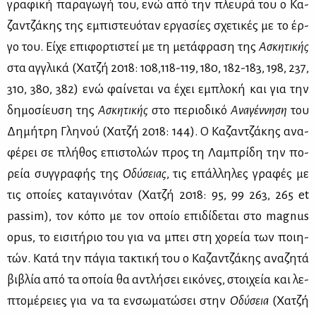
γρα­φι­κή πα­ρα­γω­γή του, ενώ από την πλευ­ρά του ο Κα­
ζαν­τζά­κης της εμπι­στευό­ταν ερ­γα­σί­ες σχε­τι­κές με το έρ­
γο του. Εί­χε επι­φορ­τι­στεί με τη με­τά­φρα­ση της
Ασκη­τι­κής
στα αγ­γλι­κά (Χα­τζή 2018: 108,118-119, 180, 182-183, 198, 237,
310, 380, 382) ενώ φαί­νε­ται να έχει εμπλο­κή και για την
δη­μο­σί­ευ­ση της
Ασκη­τι­κής
στο πε­ριο­δι­κό
Ανα­γέν­νη­ση
του
Δη­μή­τρη Γλη­νού (Χα­τζή 2018: 144). Ο Κα­ζαν­τζά­κης ανα­
φέ­ρει σε πλή­θος επι­στο­λών προς τη Λα­μπρί­δη την πο­
ρεία συγ­γρα­φής της
Οδύ­σειας
, τις επάλ­λη­λες γρα­φές με
τις οποί­ες κα­τα­γι­νό­ταν (Χα­τζή 2018: 95, 99 263, 265 et
passim), τον κό­πο με τον οποίο επι­δί­δε­ται στο magnus
opus, το ει­σι­τή­ριο του για να μπει στη χο­ρεία των ποι­η­
τών. Κα­τά την πά­για τα­κτι­κή του ο Κα­ζαν­τζά­κης ανα­ζη­τά
βι­βλία από τα οποία θα αντλή­σει ει­κό­νες, στοι­χεία και λε­
πτο­μέ­ρειες για να τα εν­σω­μα­τώ­σει στην
Οδύ­σεια
(Χα­τζή