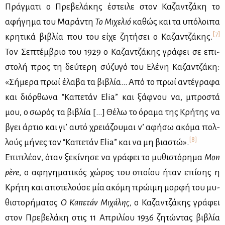
Πράγ­μα­τι ο Πρε­βε­λά­κης έστει­λε στον Κα­ζαν­τζά­κη το
αφή­γη­μα του Μα­ρά­ντη
Το Μι­χε­λιό
κα­θώς και τα υπό­λοι­πα
[7]
κρη­τι­κά βι­βλία που του εί­χε ζη­τή­σει ο Κα­ζαν­τζά­κης.
Τον Σε­πτέμ­βριο του 1929 ο Κα­ζαν­τζά­κης γρά­φει σε επι­
στο­λή προς τη δεύ­τε­ρη σύ­ζυ­γό του Ελέ­νη Κα­ζαν­τζά­κη:
«Σή­με­ρα πρωί έλα­βα τα βι­βλία… Από το πρωί αντέ­γρα­φα
και διόρ­θω­να “Κα­πε­τάν Elia” και ξάφ­νου να, μπρο­στά
μου, ο σω­ρός τα βι­βλία […] Θέ­λω το όρα­μα της Κρή­της να
βγει άρ­τιο και γι’ αυ­τό χρειά­ζου­μαι ν’ αφή­σω ακό­μα πολ­
[8]
λούς μή­νες τον “Κα­πε­τάν Elia” και να μη βια­στώ».
Επι­πλέ­ον, όταν ξε­κί­νη­σε να γρά­φει το μυ­θι­στό­ρη­μα
Mon
père
, ο αφη­γη­μα­τι­κός χώ­ρος του οποί­ου ήταν επί­σης η
Κρή­τη και απο­τε­λού­σε μία ακό­μη πρώ­ι­μη μορ­φή του μυ­
θι­στο­ρή­μα­τος
Ο Κα­πε­τάν Μι­χά­λης,
ο Κα­ζαν­τζά­κης γρά­φει
στον Πρε­βε­λά­κη στις 11 Απρι­λί­ου 1936 ζη­τώ­ντας βι­βλία