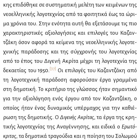
κης επι­δό­θη­κε σε συ­στη­μα­τι­κή με­λέ­τη των κει­μέ­νων της
νε­ο­ελ­λη­νι­κής λο­γο­τε­χνί­ας από τα φοι­τη­τι­κά έως τα ώρι­
μα χρό­νια του. Στην ενό­τη­τα αυ­τή θα εξε­τά­σου­με τις πιο
χα­ρα­κτη­ρι­στι­κές αξιο­λο­γή­σεις και επι­λο­γές του Κα­ζαν­
τζά­κη όσον αφο­ρά τα κεί­με­να της νε­ο­ελ­λη­νι­κής λο­γο­τε­
χνι­κής πα­ρά­δο­σης και της σύγ­χρο­νής του λο­γο­τε­χνί­ας
από το έπος του Δι­γε­νή Ακρί­τα μέ­χρι τη λο­γο­τε­χνία της
[37]
δε­κα­ε­τί­ας του 1950.
Οι επι­λο­γές του Κα­ζαν­τζά­κη από
τη λο­γο­τε­χνι­κή πα­ρά­δο­ση αφο­ρού­σαν έρ­γα γραμ­μέ­να
στη δη­μο­τι­κή. Το κρι­τή­ριο της γλώσ­σας ήταν ση­μα­ντι­κό
για την αξιο­λό­γη­ση ενός έρ­γου από τον Κα­ζαν­τζά­κη, ο
οποί­ος ήταν ένας δυ­να­μι­κός υπέρ­μα­χος για την κα­θιέ­
ρω­ση της δη­μο­τι­κής. Ο
Δι­γε­νής Ακρί­τας
, τα έρ­γα της κρη­
τι­κής λο­γο­τε­χνί­ας της Ανα­γέν­νη­σης, και ει­δι­κά ο
Ερω­τό­
κρι­τος
, τα δη­μο­τι­κά τρα­γού­δια και η ποί­η­ση του Σο­λω­μού