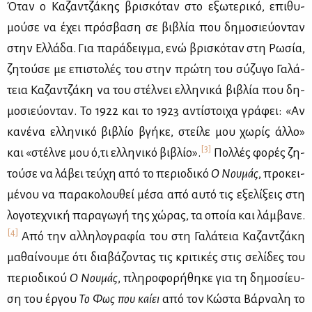
Όταν ο Κα­ζαν­τζά­κης βρι­σκό­ταν στο εξω­τε­ρι­κό, επι­θυ­
μού­σε να έχει πρό­σβα­ση σε βι­βλία που δη­μο­σιεύ­ο­νταν
στην Ελ­λά­δα. Για πα­ρά­δειγ­μα, ενώ βρι­σκό­ταν στη Ρω­σία,
ζη­τού­σε με επι­στο­λές του στην πρώ­τη του σύ­ζυ­γο Γα­λά­
τεια Κα­ζαν­τζά­κη να του στέλ­νει ελ­λη­νι­κά βι­βλία που δη­
μο­σιεύ­ο­νταν. Το 1922 και το 1923 αντί­στοι­χα γρά­φει: «Αν
κα­νέ­να ελ­λη­νι­κό βι­βλίο βγή­κε, στεί­λε μου χω­ρίς άλ­λο»
[3]
και «στέλ­νε μου ό,τι ελ­λη­νι­κό βι­βλίο».
Πολ­λές φο­ρές ζη­
τού­σε να λά­βει τεύ­χη από το πε­ριο­δι­κό
Ο Νου­μάς
, προ­κει­
μέ­νου να πα­ρα­κο­λου­θεί μέ­σα από αυ­τό τις εξε­λί­ξεις στη
λο­γο­τε­χνι­κή πα­ρα­γω­γή της χώ­ρας, τα οποία και λάμ­βα­νε.
[4]
Από την αλ­λη­λο­γρα­φία του στη Γα­λά­τεια Κα­ζαν­τζά­κη
μα­θαί­νου­με ότι δια­βά­ζο­ντας τις κρι­τι­κές στις σε­λί­δες του
πε­ριο­δι­κού
Ο
Νου­μάς
, πλη­ρο­φο­ρή­θη­κε για τη δη­μο­σί­ευ­
ση του έρ­γου
Το Φως που καί­ει
από τον Κώ­στα Βάρ­να­λη το