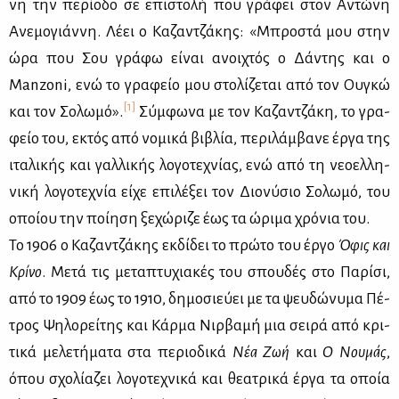
νη την πε­ρί­ο­δο σε επι­στο­λή που γρά­φει στον Αντώ­νη
Ανε­μο­γιάν­νη. Λέ­ει ο Κα­ζαν­τζά­κης: «Μπρο­στά μου στην
ώρα που Σου γρά­φω εί­ναι ανοι­χτός ο Δά­ντης και ο
Manzoni, ενώ το γρα­φείο μου στο­λί­ζε­ται από τον Ου­γκώ
[1]
και τον Σο­λω­μό».
Σύμ­φω­να με τον Κα­ζαν­τζά­κη, το γρα­
φείο του, εκτός από νο­μι­κά βι­βλία, πε­ρι­λάμ­βα­νε έρ­γα της
ιτα­λι­κής και γαλ­λι­κής λο­γο­τε­χνί­ας, ενώ από τη νε­ο­ελ­λη­
νι­κή λο­γο­τε­χνία εί­χε επι­λέ­ξει τον Διο­νύ­σιο Σο­λω­μό, του
οποί­ου την ποί­η­ση ξε­χώ­ρι­ζε έως τα ώρι­μα χρό­νια του.
Το 1906 ο Κα­ζαν­τζά­κης εκ­δί­δει το πρώ­το του έρ­γο
Όφις και
Κρί­νο
. Με­τά τις με­τα­πτυ­χια­κές του σπου­δές στο Πα­ρί­σι,
από το 1909 έως το 1910, δη­μο­σιεύ­ει με τα ψευ­δώ­νυ­μα Πέ­
τρος Ψη­λο­ρεί­της και Κάρ­μα Νιρ­βα­μή μια σει­ρά από κρι­
τι­κά με­λε­τή­μα­τα στα πε­ριο­δι­κά
Νέα Ζωή
και
Ο Νου­μάς
,
όπου σχο­λί­α­ζει λο­γο­τε­χνι­κά και θε­α­τρι­κά έρ­γα τα οποία