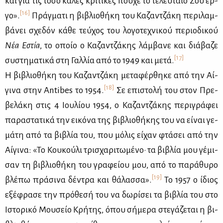
και για τις τό­σο κα­λές κρι­τι­κές πού­χε το τε­λευ­ταίο Σου έρ­
[16]
γο».
Πράγ­μα­τι η βι­βλιο­θή­κη του Κα­ζαν­τζά­κη πε­ρι­λαμ­
βά­νει σχε­δόν κά­θε τεύ­χος του λο­γο­τε­χνι­κού πε­ριο­δι­κού
Νέα Εστία
, το οποίο ο Κα­ζαν­τζά­κης λάμ­βα­νε και διά­βα­ζε
[17]
συ­στη­μα­τι­κά στη Γαλ­λία από το 1949 και με­τά.
Η βι­βλιο­θή­κη του Κα­ζαν­τζά­κη με­τα­φέρ­θη­κε από την Αί­
[18]
γι­να στην Antibes το 1954.
Σε επι­στο­λή του στον Πρε­
βε­λά­κη στις 4 Ιου­λί­ου 1954, ο Κα­ζαν­τζά­κης πε­ρι­γρά­φει
πα­ρα­στα­τι­κά την ει­κό­να της βι­βλιο­θή­κης του να εί­ναι γε­
μά­τη από τα βι­βλία του, που μό­λις εί­χαν φτά­σει από την
Αί­γι­να: «Το Κου­κού­λι τρι­σχα­ρι­τω­μέ­νο· τα βι­βλία μου γέ­μι­
σαν τη βι­βλιο­θή­κη του γρα­φεί­ου μου, από το πα­ρά­θυ­ρο
[19]
βλέ­πω πρά­σι­να δέ­ντρα και θά­λασ­σα».
Το 1957 ο ίδιος
εξέ­φρα­σε την πρό­θε­σή του να δω­ρί­σει τα βι­βλία του στο
Ιστο­ρι­κό Μου­σείο Κρή­της, όπου σή­με­ρα στε­γά­ζε­ται η βι­