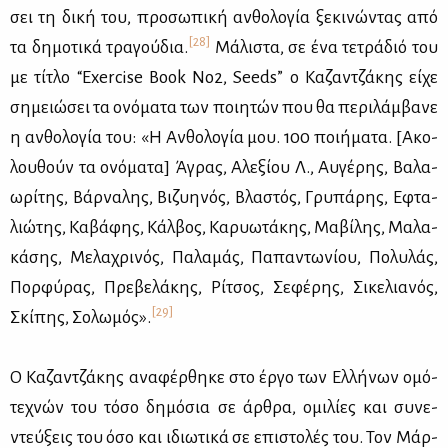
σει τη δι­κή του, προ­σω­πι­κή αν­θο­λο­γία ξε­κι­νώ­ντας από
[28]
τα δη­μο­τι­κά τρα­γού­δια.
Μά­λι­στα, σε ένα τε­τρά­διό του
με τί­τλο “Exercise Book No2, Seeds” ο Κα­ζαν­τζά­κης εί­χε
ση­μειώ­σει τα ονό­μα­τα των ποι­η­τών που θα πε­ρι­λάμ­βα­νε
η αν­θο­λο­γία του: «Η Αν­θο­λο­γία μου. 100 ποι­ή­μα­τα. [Ακο­
λου­θούν τα ονό­μα­τα] Άγρας, Αλε­ξί­ου Λ., Αυ­γέ­ρης, Βα­λα­
ω­ρί­της, Βάρ­να­λης, Βι­ζυ­η­νός, Βλα­στός, Γρυ­πά­ρης, Εφτα­
λιώ­της, Κα­βά­φης, Κάλ­βος, Κα­ρυω­τά­κης, Μα­βί­λης, Μα­λα­
κά­σης, Με­λα­χρι­νός, Πα­λα­μάς, Πα­πα­ντω­νί­ου, Πο­λυ­λάς,
Πορ­φύ­ρας, Πρε­βε­λά­κης, Ρί­τσος, Σε­φέ­ρης, Σι­κε­λια­νός,
[29]
Σκί­πης, Σο­λω­μός».
Ο Κα­ζαν­τζά­κης ανα­φέρ­θη­κε στο έρ­γο των Ελ­λή­νων ομό­
τε­χνών του τό­σο δη­μό­σια σε άρ­θρα, ομι­λί­ες και συ­νε­
ντεύ­ξεις του όσο και ιδιω­τι­κά σε επι­στο­λές του. Τον Μάρ­