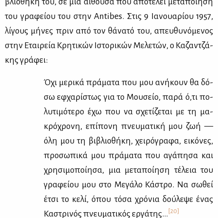
βλιο­θή­κη του, σε μια αί­θου­σα που απο­τε­λεί με­τα­ποί­η­ση
του γρα­φεί­ου του στην Antibes. Στις 9 Ια­νουα­ρί­ου 1957,
λί­γους μή­νες πριν από τον θά­να­τό του, απευ­θυ­νό­με­νος
στην Εται­ρεία Κρη­τι­κών Ιστο­ρι­κών Με­λε­τών, ο Κα­ζαν­τζά­
κης γρά­φει:
Όχι με­ρι­κά πρά­μα­τα που μου ανή­κουν θα δό­
σω εφ­χα­ρί­στως για το Μου­σείο, πα­ρά ό,τι πο­
λυ­τι­μό­τε­ρο έχω που να σχε­τί­ζε­ται με τη μα­
κρό­χρο­νη, επί­πο­νη πνευ­μα­τι­κή μου ζωή —
όλη μου τη βι­βλιο­θή­κη, χει­ρό­γρα­φα, ει­κό­νες,
προ­σω­πι­κά μου πρά­μα­τα που αγά­πη­σα και
χρη­σι­μο­ποί­η­σα, μια με­τα­ποί­η­ση τέ­λεια του
γρα­φεί­ου μου στο Με­γά­λο Κά­στρο. Να σω­θεί
έτσι το κε­λί, όπου τό­σα χρό­νια δού­λε­ψε ένας
[20]
Κα­στρι­νός πνευ­μα­τι­κός ερ­γά­της…