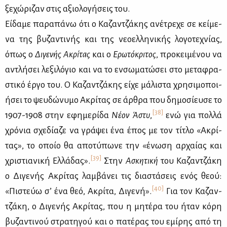
ξε­χώ­ρι­ζαν στις αξιο­λο­γή­σεις του.
Εί­δα­με πα­ρα­πά­νω ότι ο Κα­ζαν­τζά­κης ανέ­τρε­χε σε κεί­με­
να της βυ­ζα­ντι­νής και της νε­ο­ελ­λη­νι­κής λο­γο­τε­χνί­ας,
όπως ο
Δι­γε­νής Ακρί­τας
και ο
Ερω­τό­κρι­τος
, προ­κει­μέ­νου να
αντλή­σει λε­ξι­λό­γιο και να το εν­σω­μα­τώ­σει στο με­τα­φρα­
στι­κό έρ­γο του. Ο Κα­ζαν­τζά­κης εί­χε μά­λι­στα χρη­σι­μο­ποι­
ή­σει το ψευ­δώ­νυ­μο Ακρί­τας σε άρ­θρα που δη­μο­σί­ευ­σε το
[38]
1907-1908 στην εφη­με­ρί­δα
Νέ­ον Άστυ
,
ενώ για πολ­λά
χρό­νια σχε­δί­α­ζε να γρά­ψει ένα έπος με τον τί­τλο «Ακρί­
τας», το οποίο θα απο­τύ­πω­νε την «ένω­ση αρ­χαί­ας και
[39]
χρι­στια­νι­κή Ελ­λά­δας».
Στην
Ασκη­τι­κή
του Κα­ζαν­τζά­κη
ο Δι­γε­νής Ακρί­τας λαμ­βά­νει τις δια­στά­σεις ενός θε­ού:
[40]
«Πι­στεύω σ’ ένα θεό, Ακρί­τα, Δι­γε­νή».
Για τον Κα­ζαν­
τζά­κη, ο Δι­γε­νής Ακρί­τας, που η μη­τέ­ρα του ήταν κό­ρη
βυ­ζα­ντι­νού στρα­τη­γού και ο πα­τέ­ρας του εμί­ρης από τη