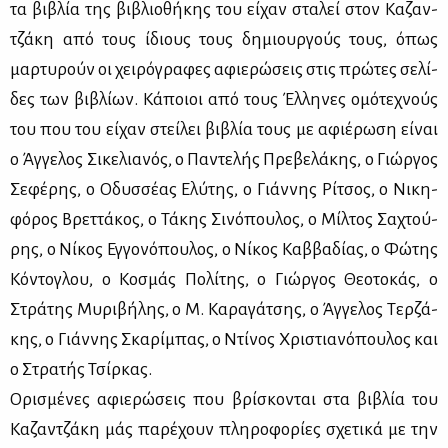
τα βι­βλία της βι­βλιο­θή­κης του εί­χαν στα­λεί στον Κα­ζαν­
τζά­κη από τους ίδιους τους δη­μιουρ­γούς τους, όπως
μαρ­τυ­ρούν οι χει­ρό­γρα­φες αφιε­ρώ­σεις στις πρώ­τες σε­λί­
δες των βι­βλί­ων. Κά­ποιοι από τους Έλ­λη­νες ομό­τε­χνούς
του που του εί­χαν στεί­λει βι­βλία τους με αφιέ­ρω­ση εί­ναι
ο Άγ­γε­λος Σι­κε­λια­νός, ο Πα­ντε­λής Πρε­βε­λά­κης, ο Γιώρ­γος
Σε­φέ­ρης, ο Οδυσ­σέ­ας Ελύ­της, ο Γιάν­νης Ρί­τσος, ο Νι­κη­
φό­ρος Βρετ­τά­κος, ο Τά­κης Σι­νό­που­λος, ο Μίλ­τος Σα­χτού­
ρης, ο Νί­κος Εγ­γο­νό­που­λος, ο Νί­κος Καβ­βα­δί­ας, ο Φώ­της
Κό­ντο­γλου, ο Κο­σμάς Πο­λί­της, ο Γιώρ­γος Θε­ο­το­κάς, ο
Στρά­της Μυ­ρι­βή­λης, ο Μ. Κα­ρα­γά­τσης, ο Άγ­γε­λος Τερ­ζά­
κης, ο Γιάν­νης Σκα­ρί­μπας, ο Ντί­νος Χρι­στια­νό­που­λος και
ο Στρα­τής Τσίρ­κας.
Ορι­σμέ­νες αφιε­ρώ­σεις που βρί­σκο­νται στα βι­βλία του
Κα­ζαν­τζά­κη μάς πα­ρέ­χουν πλη­ρο­φο­ρί­ες σχε­τι­κά με την