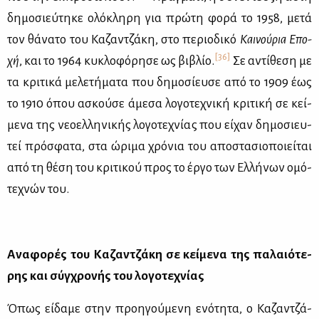
δη­μο­σιεύ­τη­κε ολό­κλη­ρη για πρώ­τη φο­ρά το 1958, με­τά
τον θά­να­το του Κα­ζαν­τζά­κη, στο πε­ριο­δι­κό
Και­νού­ρια Επο­
[36]
χή
, και το 1964 κυ­κλο­φό­ρη­σε ως βι­βλίο.
Σε αντί­θε­ση με
τα κρι­τι­κά με­λε­τή­μα­τα που δη­μο­σί­ευ­σε από το 1909 έως
το 1910 όπου ασκού­σε άμε­σα λο­γο­τε­χνι­κή κρι­τι­κή σε κεί­
με­να της νε­ο­ελ­λη­νι­κής λο­γο­τε­χνί­ας που εί­χαν δη­μο­σιευ­
τεί πρό­σφα­τα, στα ώρι­μα χρό­νια του απο­στα­σιο­ποιεί­ται
από τη θέ­ση του κρι­τι­κού προς το έρ­γο των Ελ­λή­νων ομό­
τε­χνών του.
Ανα­φο­ρές του Κα­ζαν­τζά­κη σε κεί­με­να της πα­λαιό­τε­
ρης και σύγ­χρο­νής του λο­γο­τε­χνί­ας
Όπως εί­δα­με στην προη­γού­με­νη ενό­τη­τα, ο Κα­ζαν­τζά­