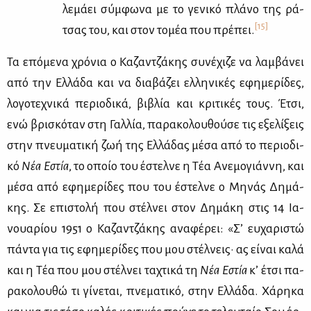
λε­μά­ει σύμ­φω­να με το γε­νι­κό πλά­νο της ρά­
[15]
τσας του, και στον το­μέα που πρέ­πει.
Τα επό­με­να χρό­νια ο Κα­ζαν­τζά­κης συ­νέ­χι­ζε να λαμ­βά­νει
από την Ελ­λά­δα και να δια­βά­ζει ελ­λη­νι­κές εφη­με­ρί­δες,
λο­γο­τε­χνι­κά πε­ριο­δι­κά, βι­βλία και κρι­τι­κές τους. Έτσι,
ενώ βρι­σκό­ταν στη Γαλ­λία, πα­ρα­κο­λου­θού­σε τις εξε­λί­ξεις
στην πνευ­μα­τι­κή ζωή της Ελ­λά­δας μέ­σα από το πε­ριο­δι­
κό
Νέα Εστία
, το οποίο του έστελ­νε η Τέα Ανε­μο­γιάν­νη, και
μέ­σα από εφη­με­ρί­δες που του έστελ­νε ο Μη­νάς Δη­μά­
κης. Σε επι­στο­λή που στέλ­νει στον Δη­μά­κη στις 14 Ια­
νουα­ρί­ου 1951 ο Κα­ζαν­τζά­κης ανα­φέ­ρει: «Σ’ ευ­χα­ρι­στώ
πά­ντα για τις εφη­με­ρί­δες που μου στέλ­νεις· ας εί­ναι κα­λά
και η Τέα που μου στέλ­νει τα­χτι­κά τη
Νέα Εστία
κ’ έτσι πα­
ρα­κο­λου­θώ τι γί­νε­ται, πνε­μα­τι­κό, στην Ελ­λά­δα. Χά­ρη­κα