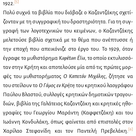
[5]
1922.
Πο­λύ συ­χνά τα βι­βλία που διά­βα­ζε ο Κα­ζαν­τζά­κης σχε­τί­
ζο­νταν με τη συγ­γρα­φι­κή του δρα­στη­ριό­τη­τα. Για τη συγ­
γρα­φή των λο­γο­τε­χνι­κών του κει­μέ­νων, ο Κα­ζαν­τζά­κης
με­λε­τού­σε βι­βλία σχε­τι­κά με το θέ­μα που ανέ­πτυσ­σε ή
την επο­χή που απει­κό­νι­ζε στο έρ­γο του. Το 1929, όταν
έγρα­φε το μυ­θι­στό­ρη­μα
Kapétan Élia
, το οποίο εκτυ­λισ­σό­
ταν στην Κρή­τη και απο­τε­λού­σε μία από τις πρώ­τες μορ­
φές του μυ­θι­στο­ρή­μα­τος
Ο Κα­πε­τάν Μι­χά­λης
, ζή­τη­σε να
του στεί­λουν το
Ο Γά­μος εν Κρή­τη
του κρη­τι­κού λα­ο­γρά­φου
Παύ­λου Βλα­στού, συλ­λο­γές κρη­τι­κών δη­μο­τι­κών τρα­γου­
διών, βι­βλία της Γα­λά­τειας Κα­ζαν­τζά­κη και κρη­τι­κές ηθο­
γρα­φί­ες του Γε­ωρ­γί­ου Μα­ρά­ντη (Καφ­φε­τζά­κη) και του
Ιω­άν­νη Κον­δυ­λά­κη, όπως φαί­νε­ται από επι­στο­λές στον
[6]
Χα­ρί­λαο Στε­φα­νί­δη και τον Πα­ντε­λή Πρε­βε­λά­κη.