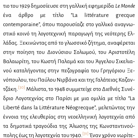
τιο του 1929 δη­μο­σί­ευ­σε στη γαλ­λι­κή εφη­με­ρί­δα
Le Monde
ένα άρ­θρο με τί­τλο “La littérature grecque
contemporaine”, όπου πα­ρου­σί­α­ζε στο γαλ­λι­κό ανα­γνω­
στι­κό κοι­νό τη λο­γο­τε­χνι­κή πα­ρα­γω­γή της νε­ό­τε­ρης Ελ­
λά­δας. Ξε­κι­νώ­ντας από το γλωσ­σι­κό ζή­τη­μα, ανα­φέ­ρε­ται
στην ποί­η­ση του Διο­νύ­σιου Σο­λω­μού, του Αρι­στο­τέ­λη
Βα­λα­ω­ρί­τη, του Κω­στή Πα­λα­μά και του Άγ­γε­λου Σι­κε­λια­
νού κα­τα­λή­γο­ντας στην πε­ζο­γρα­φία του Γρη­γό­ριου Ξε­
νό­που­λου, του Παύ­λου Νιρ­βά­να και της Γα­λά­τειας Κα­ζαν­
[30]
τζά­κη.
Μά­λι­στα, το 1948 συμ­με­τεί­χε στο Διε­θνές Συ­νέ­
δριο Λο­γο­τε­χνί­ας στο Πα­ρί­σι με μια ομι­λία με τί­τλο “La
Liberté dans la Littérature Néogrecque”, με­λε­τώ­ντας την
έν­νοια της ελευ­θε­ρί­ας στη νε­ο­ελ­λη­νι­κή λο­γο­τε­χνία από
τα δη­μο­τι­κά τρα­γού­δια της Άλω­σης της Κων­στα­ντι­νού­
[31]
πο­λης έως τη λο­γο­τε­χνία του 1940.
Έναν χρό­νο νω­ρί­τε­