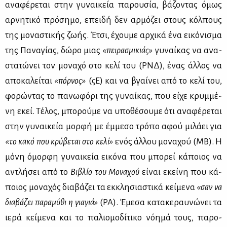
ανα­φέ­ρε­ται στην γυ­ναι­κεία πα­ρου­σία, βά­ζο­ντας όμως
αρ­νη­τι­κό πρό­ση­μο, επει­δή δεν αρ­μό­ζει στους κόλ­πους
της μο­να­στι­κής ζω­ής. Έτσι, έχου­με αρ­χι­κά ένα ει­κό­νι­σμα
της Πα­να­γί­ας, δώ­ρο μιας
«πει­ρα­σμι­κιάς»
γυ­ναί­κας να ανα­
στα­τώ­νει τον μο­να­χό στο κε­λί του (ΡΝΔ), ένας άλ­λος να
απο­κα­λεί­ται
«πόρ­νος»
(ςΕ) και να βγαί­νει από το κε­λί του,
φο­ρώ­ντας το πα­νω­φό­ρι της γυ­ναί­κας, που εί­χε κρυμ­μέ­
νη εκεί. Τέ­λος, μπο­ρού­με να υπο­θέ­σου­με ότι ανα­φέ­ρε­ται
στην γυ­ναι­κεία μορ­φή με έμ­με­σο τρό­πο αφού μι­λά­ει για
«το κα­κό που κρύ­βε­ται στο κε­λί»
ενός άλ­λου μο­να­χού (ΜΒ). Η
μό­νη όμορ­φη γυ­ναι­κεία ει­κό­να που μπο­ρεί κά­ποιος να
αντλή­σει από το
Βι­βλίο του Μο­να­χού
εί­ναι εκεί­νη που κά­
ποιος μο­να­χός δια­βά­ζει τα εκ­κλη­σια­στι­κά κεί­με­να
«σαν να
δια­βά­ζει πα­ρα­μύ­θι η για­γιά»
(ΡΑ). Έμε­σα κα­τα­κε­ραυ­νώ­νει τα
ιε­ρά κεί­με­να και το πα­λιο­μο­δί­τι­κο νό­η­μά τους, πα­ρο­