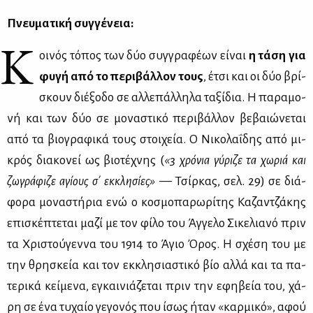
Πνευ­μα­τι­κή συγ­γέ­νεια:
Κ
οι­νός τό­πος των δύο συγ­γρα­φέ­ων εί­ναι
η τά­ση για
φυ­γή από το πε­ρι­βάλ­λον τους
, έτσι και οι δύο βρί­
σκουν διέ­ξο­δο σε αλ­λε­πάλ­λη­λα τα­ξί­δια. Η πα­ρα­μο­
νή και των δύο σε μο­να­στι­κό πε­ρι­βάλ­λον βε­βαιώ­νε­ται
από τα βιο­γρα­φι­κά τους στοι­χεία. Ο Νι­κο­λα­ΐ­δης από μι­
κρός δια­κο­νεί ως βιο­τέ­χνης (
«3 χρό­νια γύ­ρι­ζε τα χω­ριά και
ζω­γρά­φι­ζε αγί­ους σ΄ εκ­κλη­σί­ες»
— Τσίρ­κας, σελ. 29) σε διά­
φο­ρα μο­να­στή­ρια ενώ ο κο­σμο­πα­ρω­ρί­της Κα­ζαν­τζά­κης
επι­σκέ­πτε­ται μα­ζί με τον φί­λο του Άγ­γε­λο Σι­κε­λια­νό πριν
τα Χρι­στού­γεν­να του 1914 το Άγιο Όρος. Η σχέ­ση του με
την θρη­σκεία και τον εκ­κλη­σια­στι­κό βίο αλ­λά και τα πα­
τε­ρι­κά κεί­με­να, εγκαι­νιά­ζε­ται πριν την εφη­βεία του, χά­
ρη σε ένα τυ­χαίο γε­γο­νός που ίσως ήταν «καρ­μι­κό», αφού