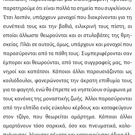
πα­ρα­τη­ρού­με ότι εί­ναι πολ­λά τα ση­μεία που συ­γκλί­νουν.
Έτσι λοι­πόν, υπάρ­χουν μο­να­χοί που δια­κρί­νο­νται για τη
συ­νέ­πειά τους και την βα­θιά, ει­λι­κρι­νή τους πί­στη, οι
οποί­οι άλ­λω­στε θε­ω­ρού­νται και οι στυ­λο­βά­τες της θρη­
σκεί­ας. Πλάι σε αυ­τούς, όμως, υπάρ­χουν και μο­να­χοί που
πα­ρα­σύ­ρο­νται από τα πά­θη τους: Συ­μπε­ρι­φέ­ρο­νται σαν
έμπο­ροι και θε­ω­ρού­νται, από τους συγ­γρα­φείς μας, πο­
νη­ροί και κα­πά­τσοι. Κά­ποιοι άλ­λοι πα­ρου­σιά­ζο­νται ως
κοι­λιό­δου­λοι, φα­νε­ρώ­νο­ντας την άκρα­τη επι­θυ­μία τους
για το φα­γη­τό, ενώ θα έπρε­πε να νη­στεύ­ουν σύμ­φω­να με
τους κα­νό­νες της μο­να­στι­κής ζω­ής. Άλ­λοι πα­ρα­σύ­ρο­νται
από την ελ­πί­δα ενός εύ­κο­λου κέρ­δους και κα­τα­φεύ­γουν
στον τζό­γο, που θε­ω­ρεί­ται αμάρ­τη­μα. Κά­ποιοι άλ­λοι
αμαρ­τά­νουν τό­σο σαρ­κι­κά, όσο και πνευ­μα­τι­κά, κα­λο­
πιά­νο­ντας, λέ­γο­ντας ψέ­μα­τα και κα­τη­γο­ρώ­ντας άδι­κα άλ­