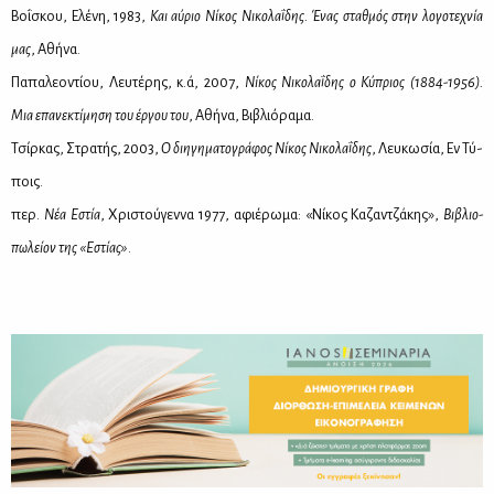
Βο­ΐ­σκου, Ελέ­νη, 1983,
Και αύ­ριο Νί­κος Νι­κο­λα­ΐ­δης. Ένας σταθ­μός στην λο­γο­τε­χνία
μας
, Αθή­να.
Πα­πα­λε­ο­ντί­ου, Λευ­τέ­ρης, κ.ά, 2007,
Νί­κος Νι­κο­λα­ΐ­δης ο Κύ­πριος (1884-1956).
Μια επα­νε­κτί­μη­ση του έρ­γου του
, Αθή­να, Βι­βλιό­ρα­μα.
Τσίρ­κας, Στρα­τής, 2003,
Ο δι­η­γη­μα­το­γρά­φος Νί­κος Νι­κο­λα­ΐ­δης
, Λευ­κω­σία, Εν Τύ­
ποις.
περ.
Νέα Εστία
, Χρι­στού­γεν­να 1977, αφιέ­ρω­μα: «Νί­κος Κα­ζαν­τζά­κης»,
Βι­βλιο­
πω­λεί­ον της «Εστί­ας»
.