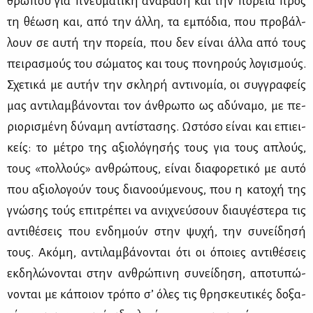
θρώ­που για πνευ­μα­τι­κή ανά­βα­ση και την πο­ρεία προς
τη θέ­ω­ση και, από την άλ­λη, τα εμπό­δια, που προ­βάλ­
λουν σε αυ­τή την πο­ρεία, που δεν εί­ναι άλ­λα από τους
πει­ρα­σμούς του σώ­μα­τος και τους πο­νη­ρούς λο­γι­σμούς.
Σχε­τι­κά με αυ­τήν την σκλη­ρή αντι­νο­μία, οι συγ­γρα­φείς
μας αντι­λαμ­βά­νο­νται τον άν­θρω­πο ως αδύ­να­μο, με πε­
ριο­ρι­σμέ­νη δύ­να­μη αντί­στα­σης. Ωστό­σο εί­ναι και επιει­
κείς: το μέ­τρο της αξιο­λό­γη­σής τους για τους απλούς,
τους «πολ­λούς» αν­θρώ­πους, εί­ναι δια­φο­ρε­τι­κό με αυ­τό
που αξιο­λο­γούν τους δια­νο­ού­με­νους, που η κα­το­χή της
γνώ­σης τούς επι­τρέ­πει να ανι­χνεύ­σουν διαυ­γέ­στε­ρα τις
αντι­θέ­σεις που εν­δη­μούν στην ψυ­χή, την συ­νεί­δη­σή
τους. Ακό­μη, αντι­λαμ­βά­νο­νται ότι οι όποιες αντι­θέ­σεις
εκ­δη­λώ­νο­νται στην αν­θρώ­πι­νη συ­νεί­δη­ση, απο­τυ­πώ­
νο­νται με κά­ποιον τρό­πο σ’ όλες τις θρη­σκευ­τι­κές δο­ξα­