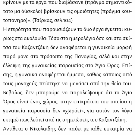
κρί­νουν με τα έρ­γα που δια­βά­σα­νε (πράγ­μα ση­μα­ντι­κό­
τα­το μα δύ­σκο­λο) βρί­σκουν τις ομοιό­τη­τες (πράγ­μα κου­
το­πό­νη­ρο)». (Τσίρ­κας, σελ.104)
Η ετε­ρό­τη­τα που πα­ρου­σιά­ζουν τα δύο έρ­γα έγκει­ται κυ­
ρί­ως στα ακό­λου­θα: Τό­σο στο ημε­ρο­λό­γιο όσο και στα σκί­
τσα του Κα­ζαν­τζά­κη δεν ανα­φέ­ρε­ται η γυ­ναι­κεία μορ­φή
πα­ρά μό­νο στο πρό­σω­πο της Πα­να­γί­ας, αλ­λά και στην
έλ­λει­ψη της γυ­ναι­κεί­ας πα­ρου­σί­ας στο Άγιο Όρος. Επί­
σης, η γυ­ναί­κα ανα­φέ­ρε­ται έμ­με­σα, κα­θώς κά­ποιος από
τους μο­να­χούς πεί­στη­κε να μο­νά­σει από την θεία του.
Βε­βαί­ως, δεν μπο­ρού­με να πα­ρα­λεί­ψου­με ότι το Άγιο
Όρος εί­ναι ένας χώ­ρος, στην επι­κρά­τεια του οποί­ου η
γυ­ναι­κεία πα­ρου­σία δεν «χω­ρά­ει», για αυ­τόν τον λό­γο
εκτι­μώ πως λεί­πει από τις ση­μειώ­σεις του Κα­ζαν­τζά­κη.
Αντί­θε­τα ο Νι­κο­λα­ΐ­δης δεν παύ­ει με κά­θε ευ­και­ρία να