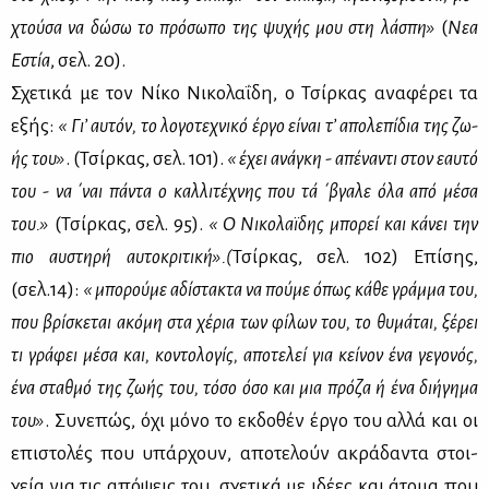
χτού­σα να δώ­σω το πρό­σω­πο της ψυ­χής μου στη λά­σπη»
(
Νεα
Εστία
, σελ. 20).
Σχε­τι­κά με τον Νί­κο Νι­κο­λα­ΐ­δη, ο Τσίρ­κας ανα­φέ­ρει τα
εξής:
« Γι’ αυ­τόν, το λο­γο­τε­χνι­κό έρ­γο εί­ναι τ’ απο­λε­πί­δια της ζω­
ής του»
. (Τσίρ­κας, σελ. 101).
« έχει ανά­γκη - απέ­να­ντι στον εαυ­τό
του - να ΄ναι πά­ντα ο καλ­λι­τέ­χνης που τά ΄βγα­λε όλα από μέ­σα
του.»
(Τσίρ­κας, σελ. 95).
« Ο Νι­κο­λαϊ­δης μπο­ρεί και κά­νει την
πιο αυ­στη­ρή αυ­το­κρι­τι­κή».(
Τσίρ­κας, σελ. 102) Επί­σης,
(σελ.14):
« μπο­ρού­με αδί­στα­κτα να πού­με όπως κά­θε γράμ­μα του,
που βρί­σκε­ται ακό­μη στα χέ­ρια των φί­λων του, το θυ­μά­ται, ξέ­ρει
τι γρά­φει μέ­σα και, κο­ντο­λο­γίς, απο­τε­λεί για κεί­νον ένα γε­γο­νός,
ένα σταθ­μό της ζω­ής του, τό­σο όσο και μια πρό­ζα ή ένα δι­ή­γη­μα
του»
. Συ­νε­πώς, όχι μό­νο το εκ­δο­θέν έρ­γο του αλ­λά και οι
επι­στο­λές που υπάρ­χουν, απο­τε­λούν ακρά­δα­ντα στοι­
χεία για τις από­ψεις του, σχε­τι­κά με ιδέ­ες και άτο­μα που