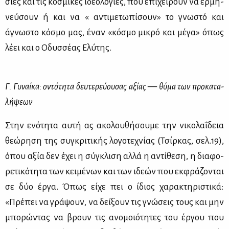
σί­ες και τις κο­σμι­κές ιδε­ο­λο­γί­ες, που επι­χει­ρούν να ερ­μη­
νεύ­σουν ή και να « αντι­με­τω­πί­σουν» το γνω­στό και
άγνω­στο κό­σμο μας, έναν «κό­σμο μι­κρό και μέ­γα» όπως
λέ­ει και ο Οδυσ­σέ­ας Ελύ­της.
Γ. Γυ­ναί­κα: οντό­τη­τα δευ­τε­ρεύ­ου­σας αξί­ας — θύ­μα των προ­κα­τα­
λή­ψε­ων
Στην ενό­τη­τα αυ­τή ας ακο­λου­θή­σου­με την νι­κο­λα­ΐ­δεια
θε­ώ­ρη­ση της συ­γκρι­τι­κής λο­γο­τε­χνί­ας (Τσίρ­κας, σελ.19),
όπου αξία δεν έχει η σύ­γκλι­ση αλ­λά η αντί­θε­ση, η δια­φο­
ρε­τι­κό­τη­τα των κει­μέ­νων και των ιδε­ών που εκ­φρά­ζο­νται
σε δύο έρ­γα. Όπως εί­χε πει ο ίδιος χα­ρα­κτη­ρι­στι­κά:
«Πρέ­πει να γρά­ψουν, να δεί­ξουν τις γνώ­σεις τους και μην
μπο­ρώ­ντας να βρουν τις ανο­μοιό­τη­τες του έρ­γου που