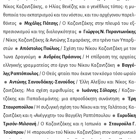
Νί­κος Κα­ζαν­τζά­κης, ο Ηλί­ας Βε­νέ­ζης και ο γε­νέ­θλιος τό­πος: η μυ­
θο­ποι­ία του εκ­πα­τρι­σμού και του νό­στου, και του αρ­χέ­γο­νου πα­ρελ­
θό­ντος
Μι­χά­λης Πά­τσης
/ Ο Κα­ζαν­τζά­κης στην πλευ­ρά του εξ­
πρε­σιο­νι­σμού και της δια­λο­γι­κό­τη­τας
Γιώρ­γος Ν. Πε­ρα­ντω­νά­κης
/ Νί­κος Κα­ζαν­τζά­κης & Αντώ­νης Σα­μα­ρά­κης, στο τρέ­νο των Υπαρ­ξι­
στών
Από­στο­λος Πού­λιος
/ Σχέ­ση του Νί­κου Κα­ζαν­τζά­κη με τον
Ίω­να Δρα­γού­μη
Αν­δρέ­ας Πρά­σι­νος
/ Η επί­δρα­ση της αρ­χαί­ας
ελ­λη­νι­κής γραμ­μα­τεί­ας στο έρ­γο του Νί­κου Κα­ζαν­τζά­κη
Βαγ­γέ­
λης Ρα­πτό­που­λος
/ Ο Θε­ός φταί­ει που έκα­νε τον κό­σμο τό­σο ωραίο
Αντώ­νης Σα­νου­δά­κης-Σα­νού­δος
/ Έλ­λη Αλε­ξί­ου και Νί­κος Κα­
ζαν­τζά­κης: Μια σχέ­ση αμ­φι­θυ­μί­ας
Ιω­άν­νης Σό­λα­ρης
/ Κα­ζαν­
τζά­κης και Πα­πα­δια­μά­ντης: μια απροσ­δό­κη­τη συ­νά­ντη­ση
Έρη
Σταυ­ρο­πού­λου
/ Η συ­ζυ­γι­κή σχέ­ση του Νί­κου και της Γα­λά­τειας Κα­
ζαν­τζά­κη και η «Ανέγ­γι­χτη» του Βαγ­γέ­λη Ρα­πτό­που­λου
Ευ­ρυ­δί­κη
Τρι­σόν-Μιλ­σα­νή
/ O Kα­ζαν­τζά­κης και η Ια­πω­νία
Σταυ­ρού­λα Γ.
Τσού­πρου
/ Η «πα­ρου­σία» τού Νί­κου Κα­ζαν­τζά­κη στον αντι­χου­ντι­κό