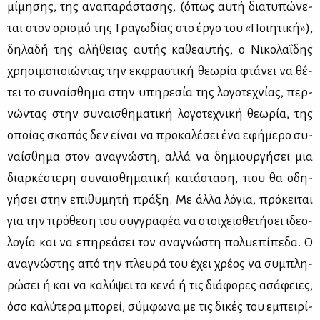
μί­μη­σης, της ανα­πα­ρά­στα­σης, (όπως αυ­τή δια­τυ­πώ­νε­
ται στον ορι­σμό της Τρα­γω­δί­ας στο έρ­γο του «Ποι­η­τι­κή»),
δη­λα­δή της αλή­θειας αυ­τής κα­θε­αυ­τής, ο Νι­κο­λα­ΐ­δης
χρη­σι­μο­ποιώ­ντας την εκ­φρα­στι­κή θε­ω­ρία φτά­νει να θέ­
τει το συ­ναί­σθη­μα στην υπη­ρε­σία της λο­γο­τε­χνί­ας, περ­
νώ­ντας στην συ­ναι­σθη­μα­τι­κή λο­γο­τε­χνι­κή θε­ω­ρία, της
οποί­ας σκο­πός δεν εί­ναι να προ­κα­λέ­σει ένα εφή­με­ρο συ­
ναί­σθη­μα στον ανα­γνώ­στη, αλ­λά να δη­μιουρ­γή­σει μια
διαρ­κέ­στε­ρη συ­ναι­σθη­μα­τι­κή κα­τά­στα­ση, που θα οδη­
γή­σει στην επι­θυ­μη­τή πρά­ξη. Με άλ­λα λό­για, πρό­κει­ται
για την πρό­θε­ση του συγ­γρα­φέα να στοι­χειο­θε­τή­σει ιδε­ο­
λο­γία και να επη­ρε­ά­σει τον ανα­γνώ­στη πο­λυ­ε­πί­πε­δα. Ο
ανα­γνώ­στης από την πλευ­ρά του έχει χρέ­ος να συ­μπλη­
ρώ­σει ή και να κα­λύ­ψει τα κε­νά ή τις διά­φο­ρες ασά­φειες,
όσο κα­λύ­τε­ρα μπο­ρεί, σύμ­φω­να με τις δι­κές του εμπει­ρί­