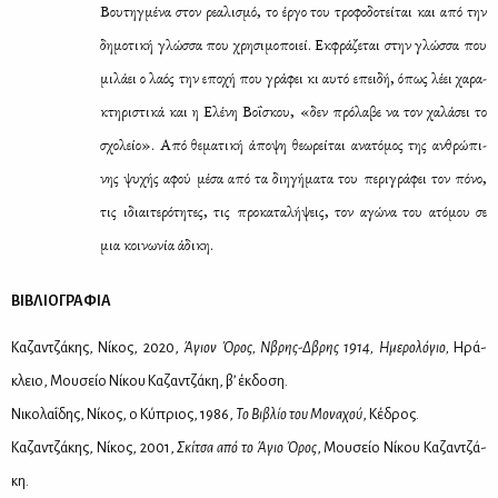
Βου­τηγ­μέ­να στον ρε­α­λι­σμό, το έρ­γο του τρο­φο­δο­τεί­ται και από την
δη­μο­τι­κή γλώσ­σα που χρη­σι­μο­ποιεί. Εκ­φρά­ζε­ται στην γλώσ­σα που
μι­λά­ει ο λα­ός την επο­χή που γρά­φει κι αυ­τό επει­δή, όπως λέ­ει χα­ρα­
κτη­ρι­στι­κά και η Ελέ­νη Βο­ΐ­σκου, «δεν πρό­λα­βε να τον χα­λά­σει το
σχο­λείο». Από θε­μα­τι­κή άπο­ψη θε­ω­ρεί­ται ανα­τό­μος της αν­θρώ­πι­
νης ψυ­χής αφού μέ­σα από τα δι­η­γή­μα­τα του πε­ρι­γρά­φει τον πό­νο,
τις ιδιαι­τε­ρό­τη­τες, τις προ­κα­τα­λή­ψεις, τον αγώ­να του ατό­μου σε
μια κοι­νω­νία άδι­κη.
ΒΙΒΛΙΟΓΡΑΦΙΑ
Κα­ζαν­τζά­κης, Νί­κος, 2020,
Άγιον Όρος, Νβρης-Δβρης 1914, Ημε­ρο­λό­γιο,
Ηρά­
κλειο, Μου­σείο Νί­κου Κα­ζαν­τζά­κη, β’ έκ­δο­ση.
Νι­κο­λα­ΐ­δης, Νί­κος, ο Κύ­πριος, 1986,
Το Βι­βλίο του Μο­να­χού
, Κέ­δρος.
Κα­ζαν­τζά­κης, Νί­κος, 2001,
Σκί­τσα από το Άγιο Όρος
, Μου­σείο Νί­κου Κα­ζαν­τζά­
κη.