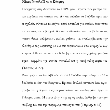
Νί­κος Νι­κο­λα­ΐ­δης, ο Κύ­πριος
Γεν­νη­μέ­νος στη Λευ­κω­σία το 1889, χά­νει πρώ­τα την μη­τέ­ρα του
και αρ­γό­τε­ρα τον πα­τέ­ρα του. Αν και μα­θαί­νει να δια­βά­ζει πριν πά­
ει σχο­λείο, σύ­ντο­μα το αφή­νει αφού απο­τε­λεί για εκεί­νον έναν τό­πο
κα­τα­πί­ε­σης, έναν βρα­χνά. Αν και οι δά­σκα­λοι του τον βλέ­πουν ως
«ανε­πί­δε­κτο μα­θή­σε­ως», εκεί­νος φαί­νε­ται να αντι­λαμ­βά­νε­ται την
ελευ­θε­ρία της μόρ­φω­σης με μια πιο ευ­ρεία έν­νοια από μι­κρός. Όμως
η κρι­τι­κή θα επι­μεί­νει στην έλ­λει­ψη μιας «πει­θαρ­χη­μέ­νης μόρ­φω­
σης», κομ­μά­τι της οποί­ας απο­τε­λεί και η κα­κή ορ­θο­γρα­φία του
(Τσίρ­κας, σ. 27).
Βιο­πο­ρί­ζε­ται σε ένα βι­βλιο­δε­τείο αλ­λά δια­βά­ζει πε­ρισ­σό­τε­ρο από όσο
δου­λεύ­ει κι έτσι τον διώ­χνουν. Βρί­σκει δου­λειά κο­ντά σε έναν αγιο­
γρά­φο και γρή­γο­ρα ανε­ξαρ­τη­το­ποιεί­ται και ανα­λαμ­βά­νει έρ­γα σε
διά­φο­ρες μο­νές. Η αυ­στη­ρό­τη­τα της αγιο­γρα­φί­ας θα θρέ­ψει τον τρό­
πο ζω­ής του και την πα­ρα­γω­γή του έρ­γου του (Τσίρ­κας, σ. 31).