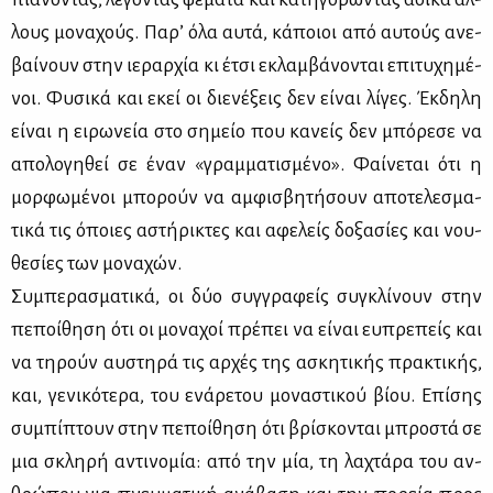
λους μο­να­χούς. Πα­ρ’ όλα αυ­τά, κά­ποιοι από αυ­τούς ανε­
βαί­νουν στην ιε­ραρ­χία κι έτσι εκλαμ­βά­νο­νται επι­τυ­χη­μέ­
νοι. Φυ­σι­κά και εκεί οι διε­νέ­ξεις δεν εί­ναι λί­γες. Έκ­δη­λη
εί­ναι η ει­ρω­νεία στο ση­μείο που κα­νείς δεν μπό­ρε­σε να
απο­λο­γη­θεί σε έναν «γραμ­μα­τι­σμέ­νο». Φαί­νε­ται ότι η
μορ­φω­μέ­νοι μπο­ρούν να αμ­φι­σβη­τή­σουν απο­τε­λε­σμα­
τι­κά τις όποιες αστή­ρι­κτες και αφε­λείς δο­ξα­σί­ες και νου­
θε­σί­ες των μο­να­χών.
Συ­μπε­ρα­σμα­τι­κά, οι δύο συγ­γρα­φείς συ­γκλί­νουν στην
πε­ποί­θη­ση ότι οι μο­να­χοί πρέ­πει να εί­ναι ευ­πρε­πείς και
να τη­ρούν αυ­στη­ρά τις αρ­χές της ασκη­τι­κής πρα­κτι­κής,
και, γε­νι­κό­τε­ρα, του ενά­ρε­του μο­να­στι­κού βί­ου. Επί­σης
συ­μπί­πτουν στην πε­ποί­θη­ση ότι βρί­σκο­νται μπρο­στά σε
μια σκλη­ρή αντι­νο­μία: από την μία, τη λα­χτά­ρα του αν­