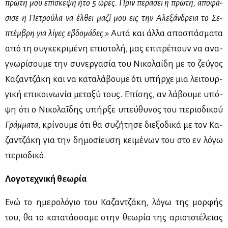
πρώ­τη μου επί­σκε­ψη ήτο 5 ώρες. Πριν πε­ρά­σει η πρώ­τη, απο­φά­
σι­σε η Πε­τρού­λα να έλ­θει μα­ζί μου εις την Αλε­ξάν­δρεια το Σε­
πτέμ­βρη για λί­γες εβδο­μά­δες.»
Αυ­τά και άλ­λα απο­σπά­σμα­τα
από τη συ­γκε­κρι­μέ­νη επι­στο­λή, μας επι­τρέ­πουν να ανα­
γνω­ρί­σου­με την συ­νερ­γα­σία του Νι­κο­λα­ΐ­δη με το ζεύ­γος
Κα­ζαν­τζά­κη και να κα­τα­λά­βου­με ότι υπήρ­χε μια λει­τουρ­
γι­κή επι­κοι­νω­νία με­τα­ξύ τους. Επί­σης, αν λά­βου­με υπό­
ψη ότι ο Νι­κο­λα­ΐ­δης υπήρ­ξε υπεύ­θυ­νος του πε­ριο­δι­κού
Γράμ­μα­τα
, κρί­νου­με ότι θα συ­ζή­τη­σε διε­ξο­δι­κά με τον Κα­
ζαν­τζά­κη για την δη­μο­σί­ευ­ση κει­μέ­νων του στο εν λό­γω
πε­ριο­δι­κό.
Λο­γο­τε­χνι­κή θε­ω­ρία
Ενώ το ημε­ρο­λό­γιο του Κα­ζαν­τζά­κη, λό­γω της μορ­φής
του, θα το κα­τα­τάσ­σα­με στην θε­ω­ρία της αρι­στο­τέ­λειας