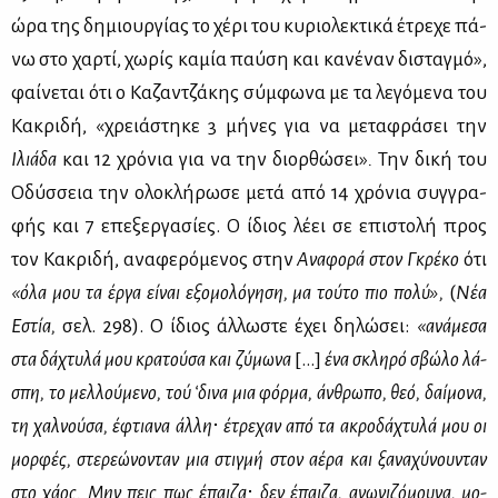
ώρα της δη­μιουρ­γί­ας το χέ­ρι του κυ­ριο­λε­κτι­κά έτρε­χε πά­
νω στο χαρ­τί, χω­ρίς κα­μία παύ­ση και κα­νέ­ναν δι­σταγ­μό»,
φαί­νε­ται ότι ο Κα­ζαν­τζά­κης σύμ­φω­να με τα λε­γό­με­να του
Κα­κρι­δή, «χρειά­στη­κε 3 μή­νες για να με­τα­φρά­σει την
Ιλιά­δα
και 12 χρό­νια για να την διορ­θώ­σει»
.
Την δι­κή του
Οδύσ­σεια την ολο­κλή­ρω­σε με­τά από 14 χρό­νια συγ­γρα­
φής και 7 επε­ξερ­γα­σί­ες. Ο ίδιος λέ­ει σε επι­στο­λή προς
τον Κα­κρι­δή, ανα­φε­ρό­με­νος στην
Ανα­φο­ρά στον Γκρέ­κο
ότι
«όλα μου τα έρ­γα εί­ναι εξο­μο­λό­γη­ση, μα τού­το πιο πο­λύ»,
(
Νέα
Εστία,
σελ. 298). Ο ίδιος άλ­λω­στε έχει δη­λώ­σει:
«ανά­με­σα
στα δά­χτυ­λά μου κρα­τού­σα και ζύ­μω­να
[...]
ένα σκλη­ρό σβώ­λο λά­
σπη, το μελ­λού­με­νο, τού ‘δι­να μια φόρ­μα, άν­θρω­πο, θεό, δαί­μο­να,
τη χαλ­νού­σα, έφτια­να άλ­λη
⋅
έτρε­χαν από τα ακρο­δά­χτυ­λά μου οι
μορ­φές, στε­ρε­ώ­νο­νταν μια στιγ­μή στον αέ­ρα και ξα­να­χύ­νου­νταν
στο χά­ος. Μην πεις πως έπαι­ζα
⋅
δεν έπαι­ζα, αγω­νι­ζό­μου­να, μο­