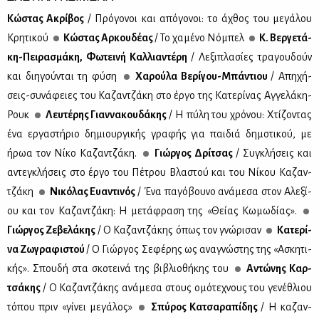
Κώ­στας Ακρί­βος
/ Πρό­γο­νοι και από­γο­νοι: το άχθος του με­γά­λου
Κρη­τι­κού
Κώ­στας Αρ­κου­δέ­ας
/ Το χα­μέ­νο Νό­μπελ
Κ. Βερ­γε­τά­
κη-Πει­ρα­σμά­κη, Φω­τει­νή Καλ­λια­ντέ­ρη
/ Λε­ξι­πλα­σί­ες τρα­γου­δούν
και δι­η­γού­νται τη φύ­ση
Χα­ρού­λα Βε­ρί­γου-Μπά­ντιου
/ Απη­χή­
σεις-συ­νά­φειες του Κα­ζαν­τζά­κη στο έρ­γο της Κα­τε­ρί­νας Αγ­γε­λά­κη-
Ρουκ
Λευ­τέ­ρης Γιαν­να­κου­δά­κης
/ Η πύ­λη του χρό­νου: Χτί­ζο­ντας
ένα ερ­γα­στή­ριο δη­μιουρ­γι­κής γρα­φής για παι­διά δη­μο­τι­κού, με
ήρωα τον Νί­κο Κα­ζαν­τζά­κη.
Γιώρ­γος Δρί­τσας
/ Συ­γκλή­σεις και
αντε­γκλή­σεις στο έρ­γο του Πέ­τρου Βλα­στού και του Νί­κου Κα­ζαν­
τζά­κη
Νι­κό­λας Ευα­ντι­νός
/ Ένα πα­γό­βου­νο ανά­με­σα στον Αλε­ξί­
ου και τον Κα­ζαν­τζά­κη: Η με­τά­φρα­ση της «Θεί­ας Κω­μω­δί­ας».
Γιώρ­γος Ζε­βε­λά­κης
/ O Κα­ζαν­τζά­κης όπως τον γνώ­ρι­σαν
Κα­τε­ρί­
να Ζω­γρα­φι­στού
/ Ο Γιώρ­γος Σε­φέ­ρης ως ανα­γνώ­στης της «Ασκη­τι­
κής». Σπου­δή στα σκο­τει­νά της βι­βλιο­θή­κης του
Αντώ­νης Καρ­
τσά­κης
/ Ο Κα­ζαν­τζά­κης ανά­με­σα στους ομό­τε­χνους του γε­νέ­θλιου
τό­που πριν «γί­νει με­γά­λος»
Σπύ­ρος Κα­τσα­ρα­πί­δης
/ Η κα­ζαν­