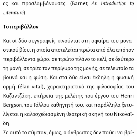
ες και προ­σλαμ­βά­νου­σες. (Barnet,
An Introduction to
Literature
).
Το πε­ρι­βάλ­λον
Και οι δύο συγ­γρα­φείς κι­νού­νται στη σφαί­ρα του μο­να­
στι­κού βί­ου, η οποία απο­τε­λεί­ται πρώ­τα από όλα από τον
πε­ρι­βάλ­λο­ντα χώ­ρο: σε πρώ­το πλά­νο το κε­λί, σε δεύ­τε­ρο
τη μο­νή, σε τρί­το τον πε­ρί­γυ­ρο της μο­νής, σε τε­λευ­ταίο τα
βου­νά και η φύ­ση. Και στα δύο εί­ναι έκ­δη­λη η φυ­σι­κή
ορ­μή (élan vital), χα­ρα­κτη­ρι­στι­κό της φι­λο­σο­φί­ας του
Κα­ζαν­τζά­κη, επή­ρεια της με­λέ­της του έρ­γου του Henri
Bergson, του Γάλ­λου κα­θη­γη­τή του, και πα­ράλ­λη­λα ξε­τυ­
λί­γε­ται η κα­λο­σχε­δια­σμέ­νη θε­α­τρι­κή σκη­νή του Νι­κο­λα­ΐ­
δη.
Σε αυ­τό το σύ­μπαν, όμως, ο άν­θρω­πος δεν παύ­ει να βρί­