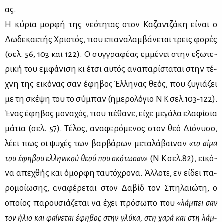
ας.
Η κύ­ρια μορ­φή της νε­ό­τη­τας στον Κα­ζαν­τζά­κη εί­ναι ο
Δω­δε­κα­ε­τής Χρι­στός, που επα­να­λαμ­βά­νε­ται τρεις φο­ρές
(σελ. 56, 103 και 122). Ο συγ­γρα­φέ­ας εμ­μέ­νει στην εξω­τε­
ρι­κή του εμ­φά­νι­ση κι έτσι αυ­τός ανα­πα­ρί­στα­ται στην τέ­
χνη της ει­κό­νας σαν έφη­βος Έλ­λη­νας θε­ός, που ζυ­γιά­ζει
με τη σκέ­ψη του το σύ­μπαν (ημε­ρο­λό­γιο Ν Κ σελ.103-122).
Ένας έφη­βος μο­να­χός, που πέ­θα­νε, εί­χε με­γά­λα ελα­φί­σια
μά­τια (σελ. 57). Τέ­λος, ανα­φε­ρό­με­νος στον θεό Διό­νυ­σο,
λέ­ει πως οι ψυ­χές των βαρ­βά­ρων με­τα­λά­βαι­ναν
«το αί­μα
του έφη­βου ελ­λη­νι­κού θε­ού που σκό­τω­σαν»
(Ν Κ σελ.82), ει­κό­
να απε­χθής και όμορ­φη ταυ­τό­χρο­να. Άλ­λο­τε, εν εί­δει πα­
ρο­μοί­ω­σης, ανα­φέ­ρε­ται στον Δα­βίδ τον Σπη­λαιώ­τη, ο
οποί­ος πα­ρου­σιά­ζε­ται να έχει πρό­σω­πο που
«λά­μπει σαν
τον ήλιο και φαί­νε­ται έφη­βος στην γλύ­κα, στη χα­ρά και στη λάμ­