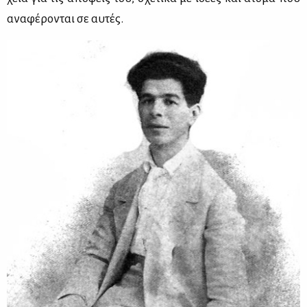
ανα­φέ­ρο­νται σε αυ­τές.