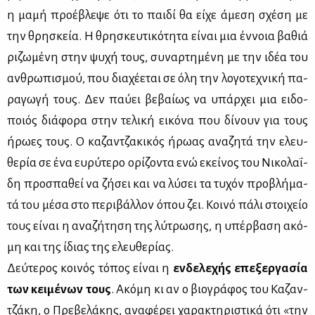
η μα­μή προ­έ­βλε­ψε ότι το παι­δί θα εί­χε άμε­ση σχέ­ση με
την θρη­σκεία. Η θρη­σκευ­τι­κό­τη­τα εί­ναι μια έν­νοια βα­θιά
ρι­ζω­μέ­νη στην ψυ­χή τους, συ­ναρ­τη­μέ­νη με την ιδέα του
αν­θρω­πι­σμού, που δια­χέ­ε­ται σε όλη την λο­γο­τε­χνι­κή πα­
ρα­γω­γή τους. Δεν παύ­ει βε­βαί­ως να υπάρ­χει μια ει­δο­
ποιός διά­φο­ρα στην τε­λι­κή ει­κό­να που δί­νουν για τους
ήρω­ες τους. Ο κα­ζαν­τζα­κι­κός ήρω­ας ανα­ζη­τά την ελευ­
θε­ρία σε ένα ευ­ρύ­τε­ρο ορί­ζο­ντα ενώ εκεί­νος του Νι­κο­λα­ΐ­
δη προ­σπα­θεί να ζή­σει και να λύ­σει τα τυ­χόν προ­βλή­μα­
τά του μέ­σα στο πε­ρι­βάλ­λον όπου ζει. Κοι­νό πά­λι στοι­χείο
τους εί­ναι η ανα­ζή­τη­ση της λύ­τρω­σης, η υπέρ­βα­ση ακό­
μη και της ίδιας της ελευ­θε­ρί­ας.
Δεύ­τε­ρος κοι­νός τό­πος εί­ναι η
εν­δε­λε­χής επε­ξερ­γα­σία
των κει­μέ­νων τους
. Ακό­μη κι αν ο βιο­γρά­φος του Κα­ζαν­
τζά­κη, ο Πρε­βε­λά­κης, ανα­φέ­ρει χα­ρα­κτη­ρι­στι­κά ότι «την