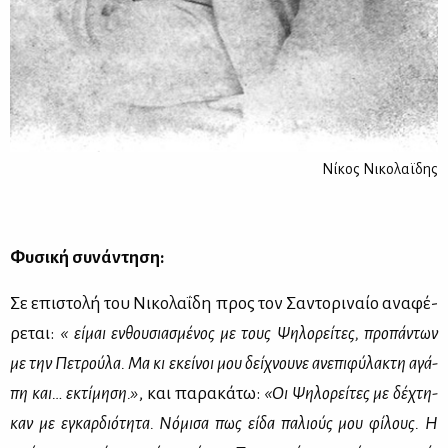
Νίκος Νικολαϊδης
Φυ­σι­κή συ­νά­ντη­ση:
Σε επι­στο­λή του Νι­κο­λα­ΐ­δη προς τον Σα­ντο­ρι­ναίο ανα­φέ­
ρε­ται:
« εί­μαι εν­θου­σια­σμέ­νος με τους Ψη­λο­ρεί­τες, προ­πά­ντων
με την Πε­τρού­λα. Μα κι εκεί­νοι μου δεί­χνου­νε ανε­πι­φύ­λα­κτη αγά­
πη και… εκτί­μη­ση.»
, και πα­ρα­κά­τω:
«Οι Ψη­λο­ρεί­τες με δέ­χτη­
καν με εγκαρ­διό­τη­τα. Νό­μι­σα πως εί­δα πα­λιούς μου φί­λους. Η