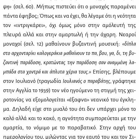
ψη»
(σελ. 60). Μή­πως πι­στεύ­ει ότι ο μο­να­χός πα­ρα­μέ­νει
πά­ντα έφη­βος; Όπως και να έχει, θα λέ­γα­με ότι η νε­ό­τη­τα
τον «ιντρι­γκά­ρει», όχι όμως μό­νο στην αμό­λευ­τή της
πλευ­ρά αλ­λά και στην αμαρ­τω­λή ή την άχα­ρη. Νε­α­ροί
μο­να­χοί (σελ. 12) μα­θαί­νουν βυ­ζα­ντι­νή μου­σι­κή:
«δί­πλα
στο αρ­χο­ντα­ρί­κι κα­λο­γε­ρά­κια μα­θαί­νουν το πα, βου, γα, δι, τη βυ­
ζα­ντι­νή πα­ρά­δο­ση, κρα­τώ­ντας την πα­ρά­δο­ση σαν αναμ­μέ­νη λα­
μπά­δα στα χο­ντρά και άπλυ­τα χέ­ρια τους.»
Επί­σης, βλέ­που­με
στον Ιου­λια­νό (τρα­γω­δία
Ιου­λια­νός ο πα­ρα­βά­της
, γρά­φτη­κε
στην Αγ­γλία το 1939) τον νέο ηγού­με­νο τη στιγ­μή της χει­
ρο­το­νί­ας να εξο­μο­λο­γεί­ται «έξαφ­να» νε­α­νι­κό του έγκλη­
μα. Δη­λα­δή εί­χε στο μυα­λό του ότι δεν υπάρ­χει μό­νο το
κα­λό αλ­λά και το κα­κό, η αγνό­τη­τα συ­μπο­ρεύ­ε­ται με την
αμαρ­τία, το νό­μι­μο με το πα­ρα­βα­τι­κό. Στην αρ­χή του
ημε­ρο­λο­γί­ου του, μι­λώ­ντας για τον εαυ­τό του και τον Σι­