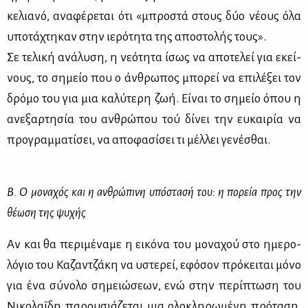
κε­λια­νό, ανα­φέ­ρε­ται ότι «μπρο­στά στους δύο νέ­ους όλα
υπο­τά­χτη­καν στην ιε­ρό­τη­τα της απο­στο­λής τους».
Σε τε­λι­κή ανά­λυ­ση, η νε­ό­τη­τα ίσως να απο­τε­λεί για εκεί­
νους, το ση­μείο που ο άν­θρω­πος μπο­ρεί να επι­λέ­ξει τον
δρό­μο του για μια κα­λύ­τε­ρη ζωή. Εί­ναι το ση­μείο όπου η
ανε­ξαρ­τη­σία του αν­θρώ­που τού δί­νει την ευ­και­ρία να
προ­γραμ­μα­τί­σει, να απο­φα­σί­σει τι μέλ­λει γε­νέ­σθαι.
Β. Ο μο­να­χός και η αν­θρώ­πι­νη υπό­στα­σή του: η πο­ρεία προς την
θέ­ω­ση της ψυ­χής
Αν και θα πε­ρι­μέ­να­με η ει­κό­να του μο­να­χού στο ημε­ρο­
λό­γιο του Κα­ζαν­τζά­κη να υστε­ρεί, εφό­σον πρό­κει­ται μό­νο
για ένα σύ­νο­λο ση­μειώ­σε­ων, ενώ στην πε­ρί­πτω­ση του
Νι­κο­λα­ΐ­δη πα­ρου­σιά­ζε­ται μια ολο­κλη­ρω­μέ­νη πρό­τα­ση,