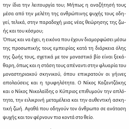
την ίδια την λει­τουρ­γία του; Μή­πως η ανα­ζή­τη­σή τους
μέ­σα από την με­λέ­τη της αν­θρώ­πι­νης ψυ­χής τους οδη­
γεί, τε­λι­κά, στην πα­ρα­δο­χή μιας νέ­ας θε­ώ­ρη­σης της ζω­
ής και του κό­σμου;
Όπως και να έχει, η ει­κό­να που έχουν δια­μορ­φώ­σει μέ­σω
της προ­σω­πι­κής τους εμπει­ρί­ας κα­τά τη διάρ­κεια όλης
της ζω­ής τους, σχε­τι­κά με τον μο­να­στι­κό βίο εί­ναι ξε­κά­
θα­ρη, όπως και η στά­ση τους απέ­να­ντι στην φλυα­ρία του
μο­να­στη­ρια­κού σκη­νι­κού, όπου επι­κρα­τούν οι γή­ι­νες
απο­λαύ­σεις και η τρυ­φη­λό­τη­τα. Ο Νί­κος Κα­ζαν­τζά­κης
και ο Νί­κος Νι­κο­λα­ΐ­δης ο Κύ­πριος επι­θυ­μούν την απλό­
τη­τα, την ει­λι­κρι­νή με­τα­μέ­λεια και την αυ­θε­ντι­κή ασκη­
τι­κή ζωή. Αγα­θά που οδη­γούν τον άν­θρω­πο σε ανά­τα­ση
ψυ­χής και τον φέρ­νουν πιο κο­ντά στο θείο.