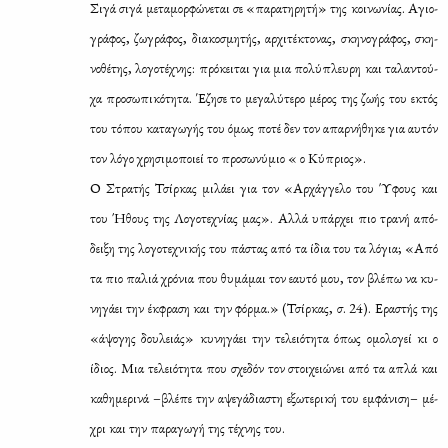
Σι­γά σι­γά με­τα­μορ­φώ­νε­ται σε «πα­ρα­τη­ρη­τή» της κοι­νω­νί­ας. Αγιο­
γρά­φος, ζω­γρά­φος, δια­κο­σμη­τής, αρ­χι­τέ­κτο­νας, σκη­νο­γρά­φος, σκη­
νο­θέ­της, λο­γο­τέ­χνης: πρό­κει­ται για μια πο­λύ­πλευ­ρη και τα­λα­ντού­
χα προ­σω­πι­κό­τη­τα. Έζη­σε το με­γα­λύ­τε­ρο μέ­ρος της ζω­ής του εκτός
του τό­που κα­τα­γω­γής του όμως πο­τέ δεν τον απαρ­νή­θη­κε για αυ­τόν
τον λό­γο χρη­σι­μο­ποιεί το προ­σω­νύ­μιο « ο Κύ­πριος».
Ο Στρα­τής Τσίρ­κας μι­λά­ει για τον «Αρ­χάγ­γε­λο του Ύφους και
του Ήθους της Λο­γο­τε­χνί­ας μας». Αλ­λά υπάρ­χει πιο τρα­νή από­
δει­ξη της λο­γο­τε­χνι­κής του πά­στας από τα ίδια του τα λό­για; «Από
τα πιο πα­λιά χρό­νια που θυ­μά­μαι τον εαυ­τό μου, τον βλέ­πω να κυ­
νη­γά­ει την έκ­φρα­ση και την φόρ­μα.» (Τσίρ­κας, σ. 24). Ερα­στής της
«άψο­γης δου­λειάς» κυ­νη­γά­ει την τε­λειό­τη­τα όπως ομο­λο­γεί κι ο
ίδιος. Μια τε­λειό­τη­τα που σχε­δόν τον στοι­χειώ­νει από τα απλά και
κα­θη­με­ρι­νά –βλέ­πε την αψε­γά­δια­στη εξω­τε­ρι­κή του εμ­φά­νι­ση– μέ­
χρι και την πα­ρα­γω­γή της τέ­χνης του.