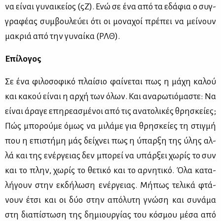
να εί­ναι γυ­ναι­κεί­ος (ςΖ). Ενώ σε ένα από τα εδά­φια ο συγ­
γρα­φέ­ας συμ­βου­λεύ­ει ότι οι μο­να­χοί πρέ­πει να μεί­νουν
μα­κριά από την γυ­ναί­κα (ΡΛΘ).
Επί­λο­γος
Σε ένα φι­λο­σο­φι­κό πλαί­σιο φαί­νε­ται πως η μά­χη κα­λού
και κα­κού εί­ναι η αρ­χή των όλων. Και ανα­ρω­τιό­μα­στε: Να
εί­ναι άρα­γε επη­ρε­α­σμέ­νοι από τις ανα­το­λι­κές θρη­σκεί­ες;
Πώς μπο­ρού­με όμως να μι­λά­με για θρη­σκεί­ες τη στιγ­μή
που η επι­στή­μη μάς δεί­χνει πως η ύπαρ­ξη της ύλης αλ­
λά και της ενέρ­γειας δεν μπο­ρεί να υπάρ­ξει χω­ρίς το συν
και το πλην, χω­ρίς το θε­τι­κό και το αρ­νη­τι­κό. Όλα κα­τα­
λή­γουν στην εκ­δή­λω­ση ενέρ­γειας. Μή­πως τε­λι­κά φτά­
νουν έτσι και οι δύο στην από­λυ­τη γνώ­ση και συ­νά­μα
στη δια­πί­στω­ση της δη­μιουρ­γί­ας του κό­σμου μέ­σα από