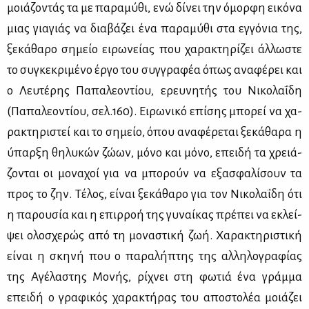
μοιά­ζο­ντάς τα με πα­ρα­μύ­θι, ενώ δί­νει την όμορ­φη ει­κό­να
μιας για­γιάς να δια­βά­ζει ένα πα­ρα­μύ­θι στα εγ­γό­νια της,
ξε­κά­θα­ρο ση­μείο ει­ρω­νεί­ας που χα­ρα­κτη­ρί­ζει άλ­λω­στε
το συ­γκε­κρι­μέ­νο έρ­γο του συγ­γρα­φέα όπως ανα­φέ­ρει και
ο Λευ­τέ­ρης Πα­πα­λε­ο­ντί­ου, ερευ­νη­τής του Νι­κο­λα­ΐ­δη
(Πα­πα­λε­ο­ντί­ου, σελ.160). Ει­ρω­νι­κό επί­σης μπο­ρεί να χα­
ρα­κτη­ρι­στεί και το ση­μείο, όπου ανα­φέ­ρε­ται ξε­κά­θα­ρα η
ύπαρ­ξη θη­λυ­κών ζώ­ων, μό­νο και μό­νο, επει­δή τα χρειά­
ζο­νται οι μο­να­χοί για να μπο­ρούν να εξα­σφα­λί­σουν τα
προς το ζην. Τέ­λος, εί­ναι ξε­κά­θα­ρο για τον Νι­κο­λα­ΐ­δη ότι
η πα­ρου­σία και η επιρ­ροή της γυ­ναί­κας πρέ­πει να εκλεί­
ψει ολο­σχε­ρώς από τη μο­να­στι­κή ζωή. Χα­ρα­κτη­ρι­στι­κή
εί­ναι η σκη­νή που ο πα­ρα­λή­πτης της αλ­λη­λο­γρα­φί­ας
της Αγέ­λα­στης Μο­νής, ρί­χνει στη φω­τιά ένα γράμ­μα
επει­δή ο γρα­φι­κός χα­ρα­κτή­ρας του απο­στο­λέα μοιά­ζει