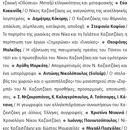
τζα­κι­κή «Οδύ­σεια»: Με­τα­ξύ ελ­λη­νι­κό­τη­τας και με­τα­φυ­σι­κής
Εύα
Κοκ­κι­νί­δη
/ Ο Νί­κος Κα­ζαν­τζά­κης ως ανα­γνώ­στης της νε­ο­ελ­λη­νι­κής
λο­γο­τε­χνί­ας
Δη­μή­τρης Κό­κο­ρης
/ Ο Κα­ζαν­τζά­κης του Βάρ­να­λη:
από­κλι­ση, σύ­μπλευ­ση, κα­τά­κρι­ση, απο­δο­χή
Στε­φα­νία Κο­φί­να
/
Το πορ­τρέ­το της γυ­ναί­κας στον Νί­κο και τη Γα­λά­τεια Κα­ζαν­τζά­κη: η
πε­ρί­πτω­ση των έρ­γων «Ξη­με­ρώ­νει» και «Γυ­ναί­κες»
Θε­ο­φά­νης
Μαλ­κί­δης
/ Η εξό­ντω­ση της πνευ­μα­τι­κής ηγε­σί­ας του Πό­ντου το
1921 και η πρω­το­βου­λία του Νί­κου Κα­ζαν­τζά­κη και των ομό­τε­χνών
του
Αγά­θη Μαρ­κά­τη
/ Απο­χαι­ρε­τι­σμός στον Ν. Κα­ζαν­τζά­κη και
ένα υστε­ρό­γρα­φο
Αντώ­νης Νι­κο­λό­που­λος (Soloúp)
/ Ο «πα­λα­
βός του χω­ριού» και ο «με­σο­πά­λα­βος» του μο­να­στη­ριού στον «Ζορ­
μπά» του Ν. Κα­ζαν­τζά­κη: προ­σθή­κες, προ­σαρ­μο­γές, απο­σιω­πή­
σεις.
Σ. Ντζου­ρο­πά­νος, Κ. Κα­λο­γε­ρό­που­λος, Α. Τσά­τσα­ρης, Ι. Κά­
τσιος
/ Η γε­ω­γρα­φία των αλ­λη­λε­πι­δρά­σε­ων-συ­να­ντή­σε­ων του Κα­
ζαν­τζά­κη με άλ­λους Έλ­λη­νες συγ­γρα­φείς
Χρι­στί­να Ντου­νιά
/
Χρο­νο­λό­γιο Νί­κου Κα­ζαν­τζά­κη
Ιω­άν­νης Πα­νου­τσό­που­λος
/ Νί­
κος Κα­ζαν­τζά­κης και Κώ­στας Μουρ­σε­λάς
Μι­χα­ήλ Πα­σχά­λης
/ Ο