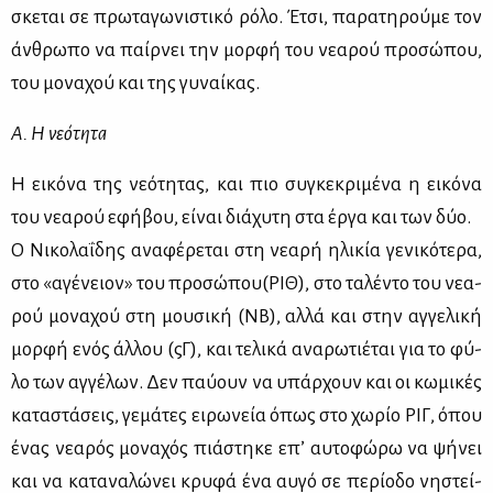
σκε­ται σε πρω­τα­γω­νι­στι­κό ρό­λο. Έτσι, πα­ρα­τη­ρού­με τον
άν­θρω­πο να παίρ­νει την μορ­φή του νε­α­ρού προ­σώ­που,
του μο­να­χού και της γυ­ναί­κας.
Α. Η νε­ό­τη­τα
Η ει­κό­να της νε­ό­τη­τας, και πιο συ­γκε­κρι­μέ­να η ει­κό­να
του νε­α­ρού εφή­βου, εί­ναι διά­χυ­τη στα έρ­γα και των δύο.
Ο Νι­κο­λα­ΐ­δης ανα­φέ­ρε­ται στη νε­α­ρή ηλι­κία γε­νι­κό­τε­ρα,
στο «αγέ­νειον» του προ­σώ­που(ΡΙΘ), στο τα­λέ­ντο του νε­α­
ρού μο­να­χού στη μου­σι­κή (ΝΒ), αλ­λά και στην αγ­γε­λι­κή
μορ­φή ενός άλ­λου (ςΓ), και τε­λι­κά ανα­ρω­τιέ­ται για το φύ­
λο των αγ­γέ­λων. Δεν παύ­ουν να υπάρ­χουν και οι κω­μι­κές
κα­τα­στά­σεις, γε­μά­τες ει­ρω­νεία όπως στο χω­ρίο ΡΙΓ, όπου
ένας νε­α­ρός μο­να­χός πιά­στη­κε επ’ αυ­το­φώ­ρω να ψή­νει
και να κα­τα­να­λώ­νει κρυ­φά ένα αυ­γό σε πε­ρί­ο­δο νη­στεί­