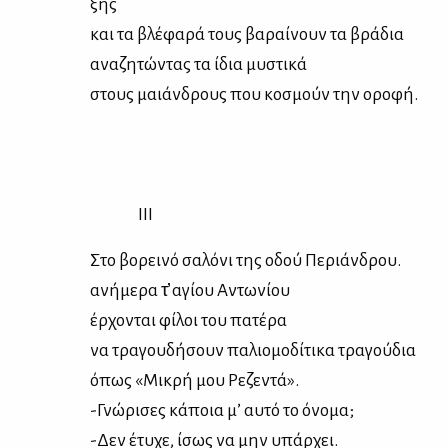
ξης
και τα βλέ­φα­ρά τους βα­ραί­νουν τα βρά­δια
ανα­ζη­τώ­ντας τα ίδια μυ­στι­κά
στους μαιάν­δρους που κο­σμούν την ορο­φή.
ΙΙΙ
Στο βο­ρει­νό σα­λό­νι της οδού Πε­ριάν­δρου.
ανή­με­ρα τ̓ αγί­ου Αντω­νί­ου
έρ­χο­νται φί­λοι του πα­τέ­ρα
να τρα­γου­δή­σουν πα­λιο­μο­δί­τι­κα τρα­γού­δια
όπως «Μι­κρή μου Ρε­ζε­ντά».
-Γνώ­ρι­σες κά­ποια μ’ αυ­τό το όνο­μα;
-Δεν έτυ­χε, ίσως να μην υπάρ­χει.