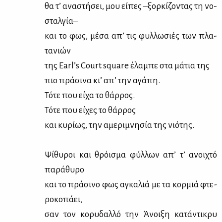
θα τ’ ανα­στή­σει, μου εί­πες –ξορ­κί­ζο­ντας τη νο­
σταλ­γία–
και το φως, μέ­σα απ’ τις φυλ­λω­σιές των πλα­
τα­νιών
της Earl’s Court square έλα­μπε στα μά­τια της
πιο πρά­σι­να κι’ απ’ την αγά­πη.
Τό­τε που εί­χα το θάρ­ρος.
Τό­τε που εί­χες το θάρ­ρος
και κυ­ρί­ως, την αμε­ρι­μνη­σία της νιό­της.
Ψί­θυ­ροι και θρόι­σμα φύλ­λων απ’ τ’ ανοι­χτό
πα­ρά­θυ­ρο
και το πρά­σι­νο φως αγκα­λιά με τα κορ­μιά φτε­
ρο­κο­πά­ει,
σαν τον κο­ρυ­δαλ­λό την Άνοι­ξη κα­τά­ντι­κρυ