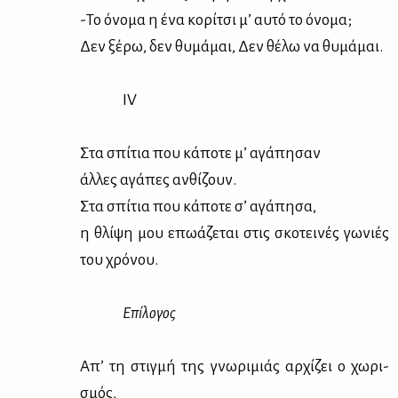
-Το όνο­μα η ένα κο­ρί­τσι μ’ αυ­τό το όνο­μα;
Δεν ξέ­ρω, δεν θυ­μά­μαι, Δεν θέ­λω να θυ­μά­μαι.
IV
Στα σπί­τια που κά­πο­τε μ’ αγά­πη­σαν
άλ­λες αγά­πες αν­θί­ζουν.
Στα σπί­τια που κά­πο­τε σ’ αγά­πη­σα,
η θλί­ψη μου επω­ά­ζε­ται στις σκο­τει­νές γω­νιές
του χρό­νου.
Επί­λο­γος
Απ’ τη στιγ­μή της γνω­ρι­μιάς αρ­χί­ζει ο χω­ρι­
σμός,