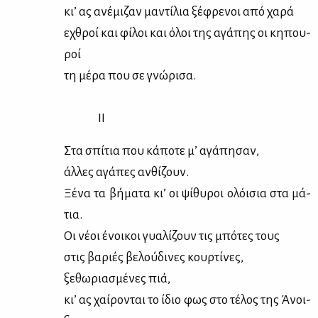
κι’ ας ανέ­μι­ζαν μα­ντί­λια ξέ­φρε­νοι από χα­ρά
εχθροί και φί­λοι και όλοι της αγά­πης οι κη­που­
ροί
τη μέ­ρα που σε γνώ­ρι­σα.
II
Στα σπί­τια που κά­πο­τε μ’ αγά­πη­σαν,
άλ­λες αγά­πες αν­θί­ζουν.
Ξέ­να τα βή­μα­τα κι’ οι ψί­θυ­ροι ολόι­σια στα μά­
τια.
Οι νέ­οι ένοι­κοι γυα­λί­ζουν τις μπό­τες τους
στις βα­ριές βε­λού­δι­νες κουρ­τί­νες,
ξε­θω­ρια­σμέ­νες πιά,
κι’ ας χαί­ρο­νται το ίδιο φως στο τέ­λος της Άνοι­