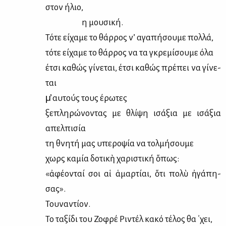
στον ήλιο,
η μου­σι­κή.
Τό­τε εί­χα­με το θάρ­ρος ν’ αγα­πή­σου­με πολ­λά,
τό­τε εί­χα­με το θάρ­ρος να τα γκρε­μί­σου­με όλα
έτσι κα­θώς γί­νε­ται, έτσι κα­θώς πρέ­πει να γί­νε­
ται
μ̓ αυ­τούς τους έρω­τες
ξε­πλη­ρώ­νο­ντας με θλί­ψη ισά­ξια με ισά­ξια
απελ­πι­σία
τη θνη­τή μας υπε­ρο­ψία να τολ­μή­σου­με
χωρὶς κα­μία δο­τικὴ χα­ρι­στι­κή ὅπως:
«ἀφέ­ο­νταί σοι αἱ ἁμαρ­τί­αι, ὅτι πολὺ ἠγά­πη­
σας».
Του­να­ντί­ον.
Το τα­ξί­δι του Ζο­φρέ Ρι­ντέλ κα­κό τέ­λος θα ᾽χει,