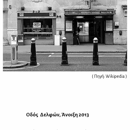
( Πηγή: Wikipedia )
Οδός Δελ­φών, Άνοι­ξη 2013