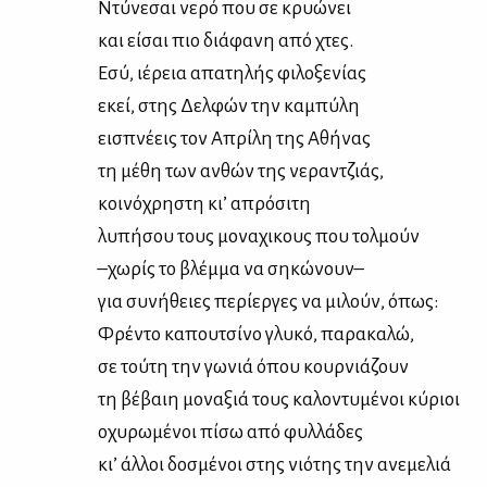
Ντύ­νε­σαι νε­ρό που σε κρυώ­νει
και εί­σαι πιο διά­φα­νη από χτες.
Εσύ, ιέ­ρεια απα­τη­λής φι­λο­ξε­νί­ας
εκεί, στης Δελ­φών την κα­μπύ­λη
ει­σπνέ­εις τον Απρί­λη της Αθή­νας
τη μέ­θη των αν­θών της νε­ραν­τζιάς,
κοι­νό­χρη­στη κι’ απρό­σι­τη
λυ­πή­σου τους μoνα­χι­κους που τολ­μούν
–χω­ρίς το βλέμ­μα να ση­κώ­νουν–
για συ­νή­θειες πε­ρί­ερ­γες να μι­λούν, όπως:
Φρέ­ντο κα­που­τσί­νο γλυ­κό, πα­ρα­κα­λώ,
σε τού­τη την γω­νιά όπου κουρ­νιά­ζουν
τη βέ­βαιη μο­να­ξιά τους κα­λο­ντυ­μέ­νοι κύ­ριοι
οχυ­ρω­μέ­νοι πί­σω από φυλ­λά­δες
κι’ άλ­λοι δο­σμέ­νοι στης νιό­της την ανε­με­λιά