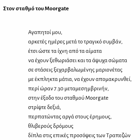
Στον σταθ­μό του Μο­ο­rgate
Αγα­πη­τοί μου,
αρ­κε­τές ημέ­ρες με­τά το τρα­γι­κό συμ­βάν,
έτσι ώστε τα ίχνη από τα αί­μα­τα
να έχουν ξε­θω­ριά­σει και τα άψυ­χα σώ­μα­τα
σε στά­σεις ξε­χαρ­βα­λω­μέ­νης μα­ριο­νέ­τας
με έκ­πλη­κτα μά­τια, να έχουν απο­μα­κρυν­θεί,
πε­ρί ώραν 7.30 με­τα­με­σημ­βρι­νήν,
στην έξο­δο του σταθ­μού Moorgate
στρίψ­τε δε­ξιά,
περ­πα­τώ­ντας αρ­γά στους έρη­μους,
θλι­βε­ρούς δρό­μους
δί­πλα στις επι­κές προ­σό­ψεις των Τρα­πε­ζών