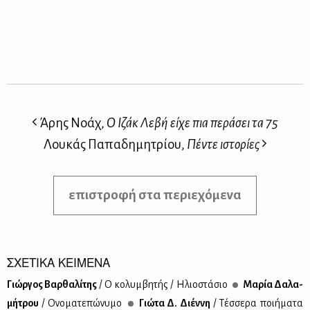
Άρης Νοάχ,
Ο Ιζάκ Λεβή είχε πια περάσει τα 75
Λουκάς Παπαδημητρίου,
Πέντε ιστορίες
επιστροφή στα περιεχόμενα
ΣΧΕΤΙΚΑ ΚΕΙΜΕΝΑ
Γιώρ­γος Βαρ­θα­λί­της
/ Ο κο­λυμ­βη­τής / Ηλιο­στά­σιο
Μα­ρία Δα­λα­
μή­τρου
/ Ονο­μα­τε­πώ­νυ­μο
Γιώ­τα Δ. Διέν­νη
/ Τέσ­σε­ρα ποι­ή­μα­τα