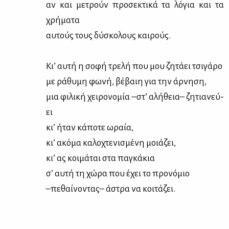
αν και με­τρούν προ­σε­κτι­κά τα λό­για και τα
χρή­μα­τα
αυ­τούς τους δύ­σκο­λους και­ρούς.
Κι’ αυ­τή η σο­φή τρε­λή που μου ζη­τά­ει τσι­γά­ρο
με ρά­θυ­μη φω­νή, βέ­βαιη για την άρ­νη­ση,
μια φι­λι­κή χει­ρο­νο­μία –στ’ αλή­θεια– ζη­τια­νεύ­
ει
κι’ ήταν κά­πο­τε ωραία,
κι’ ακό­μα κα­λο­χτε­νι­σμέ­νη μοιά­ζει,
κι’ ας κοι­μά­ται στα πα­γκά­κια
σ’ αυ­τή τη χώ­ρα που έχει το προ­νό­μιο
–πε­θαί­νο­ντας– άστρα να κοι­τά­ζει.