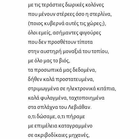
με τις τε­ρά­στιες δω­ρι­κές κο­λό­νες
που μέ­νουν στέ­ρε­ες όσο η στερ­λί­να,
(ποιος κυ­βερ­νά αυ­τές τις χώ­ρες;),
όλοι εμείς, ασή­μα­ντες φι­γού­ρες
που δεν προ­σθέ­τουν τί­πο­τα
στην αυ­στη­ρή μο­να­ξιά του το­πί­ου,
με όλο μας το βιός,
τα προ­σω­πι­κά μας δε­δο­μέ­να,
δή­θεν κα­λά προ­στα­τευ­μέ­να,
στρι­μωγ­μέ­να σε ηλε­κτρο­νι­κά κι­τά­πια,
κα­λά φυ­λαγ­μέ­να, τα­χτο­ποι­η­μέ­να
στα σπλά­χνα του Λε­βιά­θαν.
ο,τι δώ­σα­με, ο,τι πή­ρα­με
με επι­μέ­λεια κα­τα­γραμ­μέ­νο
σε ακρι­βο­δί­καιες μη­χα­νές,