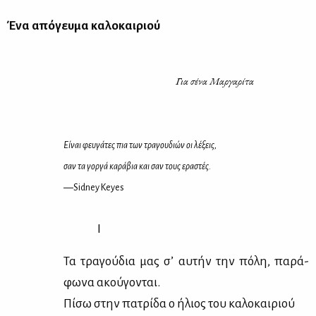
Ένα από­γευ­μα κα­λο­και­ριού
Για σέ­να Μαρ­γα­ρί­τα
Εί­ναι φευ­γά­τες πια των τρα­γου­διών οι λέ­ξεις,
σαν τα γορ­γά κα­ρά­βια και σαν τους ερα­στές
.
―Sidney Keyes
I
Τα τρα­γού­δια μας σ’ αυ­τήν την πό­λη, πα­ρά­
φω­να ακού­γο­νται.
Πί­σω στην πα­τρί­δα ο ήλιος του κα­λο­και­ριού