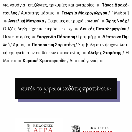
για ναυά­για, επι­ζώ­ντες, τρι­κυ­μί­ες και ανταρ­σί­ες
Πά­νος Δρα­κό­
που­λος
/ Αυ­τό­πτης μάρ­τυς
Γε­ωρ­γία Μα­κρο­γιώρ­γου
/ [ Μύ­θοι ]
Αγ­γε­λι­κή Μα­τρά­κα
/ Εκ­κρε­μές σε τρο­χιά ερω­τι­κή
Άρης Νο­άχ
/
Ο Ιζάκ Λε­βή εί­χε πια πε­ρά­σει τα 75
Λου­κάς Πα­πα­δη­μη­τρί­ου
/
Πέ­ντε ιστο­ρί­ες
Ευαγ­γε­λία Πάσ­σα­ρη
/ Γραμ­μή 3
Δέ­σποι­να Πη­
λού
/ Άμ­μος
Πα­ρα­σκευή Σαρ­μπά­νη
/ Συμ­βο­λή στην ψυ­χα­να­λυ­τι­
κή ερ­μη­νεία των επι­θέ­σε­ων αυ­το­κτο­νί­ας
Αλέ­ξης Στα­μά­της
/ Η
Μά­σκα
Κυ­ρια­κή Χρι­στο­φο­ρί­δη
/ Από πού γεν­νιέ­μαι
αυτόν το μήνα οι εκδότες προτείνουν: