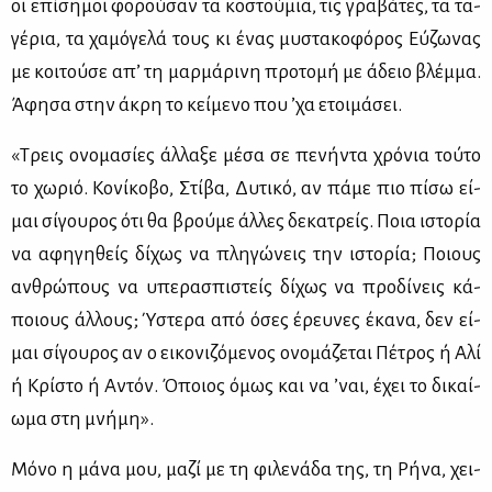
οι επί­ση­μοι φο­ρού­σαν τα κο­στού­μια, τις γρα­βά­τες, τα τα­
γέ­ρια, τα χα­μό­γε­λά τους κι ένας μυ­στα­κο­φό­ρος Εύ­ζω­νας
με κοι­τού­σε απ’ τη μαρ­μά­ρι­νη προ­το­μή με άδειο βλέμ­μα.
Άφη­σα στην άκρη το κεί­με­νο που ’χα ετοι­μά­σει.
«Τρεις ονο­μα­σί­ες άλ­λα­ξε μέ­σα σε πε­νή­ντα χρό­νια τού­το
το χω­ριό. Κο­νί­κο­βο, Στί­βα, Δυ­τι­κό, αν πά­με πιο πί­σω εί­
μαι σί­γου­ρος ότι θα βρού­με άλ­λες δε­κα­τρείς. Ποια ιστο­ρία
να αφη­γη­θείς δί­χως να πλη­γώ­νεις την ιστο­ρία; Ποιους
αν­θρώ­πους να υπε­ρα­σπι­στείς δί­χως να προ­δί­νεις κά­
ποιους άλ­λους; Ύστε­ρα από όσες έρευ­νες έκα­να, δεν εί­
μαι σί­γου­ρος αν ο ει­κο­νι­ζό­με­νος ονο­μά­ζε­ται Πέ­τρος ή Αλί
ή Κρί­στο ή Αντόν. Όποιος όμως και να ’ναι, έχει το δι­καί­
ω­μα στη μνή­μη».
Μό­νο η μά­να μου, μα­ζί με τη φι­λε­νά­δα της, τη Ρή­να, χει­