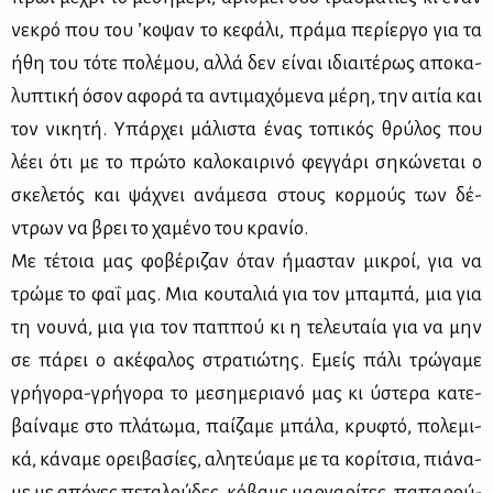
νε­κρό που του ’κο­ψαν το κε­φά­λι, πρά­μα πε­ρί­ερ­γο για τα
ήθη του τό­τε πο­λέ­μου, αλ­λά δεν εί­ναι ιδιαι­τέ­ρως απο­κα­
λυ­πτι­κή όσον αφο­ρά τα αντι­μα­χό­με­να μέ­ρη, την αι­τία και
τον νι­κη­τή. Υπάρ­χει μά­λι­στα ένας το­πι­κός θρύ­λος που
λέ­ει ότι με το πρώ­το κα­λο­και­ρι­νό φεγ­γά­ρι ση­κώ­νε­ται ο
σκε­λε­τός και ψά­χνει ανά­με­σα στους κορ­μούς των δέ­
ντρων να βρει το χα­μέ­νο του κρα­νίο.
Με τέ­τοια μας φο­βέ­ρι­ζαν όταν ήμα­σταν μι­κροί, για να
τρώ­με το φαΐ μας. Μια κου­τα­λιά για τον μπα­μπά, μια για
τη νου­νά, μια για τον παπ­πού κι η τε­λευ­ταία για να μην
σε πά­ρει ο ακέ­φα­λος στρα­τιώ­της. Εμείς πά­λι τρώ­γα­με
γρή­γο­ρα-γρή­γο­ρα το με­ση­με­ρια­νό μας κι ύστε­ρα κα­τε­
βαί­να­με στο πλά­τω­μα, παί­ζα­με μπά­λα, κρυ­φτό, πο­λε­μι­
κά, κά­να­με ορει­βα­σί­ες, αλη­τεύ­α­με με τα κο­ρί­τσια, πιά­να­
με με από­χες πε­τα­λού­δες, κό­βα­με μαρ­γα­ρί­τες, πα­πα­ρού­