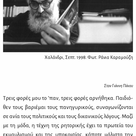
Χαλάνδρι, Σεπτ. 1998. Φωτ. Ράνια Καραμούζη
Στον Γιάννη Πάνου
Τρεις φο­ρές μου το ’παν, τρεις φο­ρές αρ­νή­θη­κα. Παι­διό­
θεν τους βα­ριέ­μαι τους πα­νη­γυ­ρι­κούς, συ­να­γω­νί­ζο­νται
σε ανία τους πο­λι­τι­κούς και τους δι­κα­νι­κούς λό­γους. Μα­ζί
με τη μό­δα, η τέ­χνη της ρη­το­ρι­κής έχει τα πρω­τεία του
εκ­μαυ­λι­σμού και της υπο­κρι­σί­ας, κά­πο­τε μά­λι­στα την