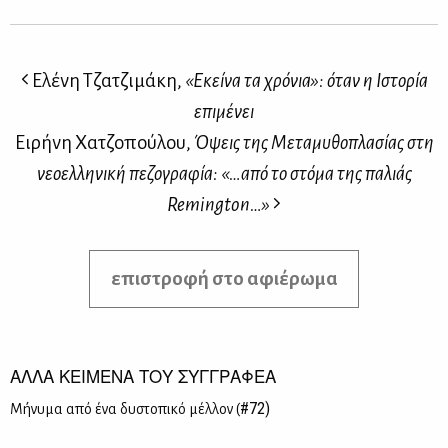
Ελένη Τζατζιμάκη,
«Εκείνα τα χρόνια»: όταν η Ιστορία
επιμένει
Ειρήνη Χατζοπούλου,
Όψεις της Μεταμυθοπλασίας στη
νεοελληνική πεζογραφία: «…από το στόμα της παλιάς
Remington…»
επιστροφή στο αφιέρωμα
ΑΛΛΑ ΚΕΙΜΕΝΑ ΤΟΥ ΣΥΓΓΡΑΦΕΑ
#72)
Μή­νυ­μα από ένα δυ­στο­πι­κό μέλ­λον (