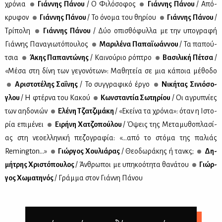
χρό­νια
Γιάν­νης Πά­νου
/ Ο Φι­λό­σο­φος
Γιάν­νης Πά­νου
/ Από­
κρυ­φον
Γιάν­νης Πά­νου
/ Το όνο­μα του θη­ρί­ου
Γιάν­νης Πά­νου
/
Τρί­πο­λη
Γιάν­νης Πά­νου
/ Δύο οπι­σθό­φυλ­λα με την υπο­γρα­φή
Γιάν­νης Πα­να­γιω­τό­που­λος
Μα­ρι­λέ­να Πα­παϊ­ω­άν­νου
/ Τα πα­πού­
τσια
Άκης Πα­πα­ντώ­νης
/ Και­νού­ριο ρό­πτρο
Βα­σι­λι­κή Πέ­τσα
/
«Μέ­σα στη δί­νη των γε­γο­νό­των»: Μα­θη­τεία σε μια κά­ποια μέ­θο­δο
Αρι­στο­τέ­λης Σα­ΐ­νης
/ To συγ­γρα­φι­κό έρ­γο
Νι­κή­τας Σι­νιό­σο­
γλου
/ Η φτέρ­να του Κα­κού
Κων­στα­ντία Σω­τη­ρί­ου
/ Οι αγρυ­πνί­ες
των αη­δο­νιών
Ελέ­νη Τζα­τζι­μά­κη
/ «Εκεί­να τα χρό­νια»: όταν η Ιστο­
ρία επι­μέ­νει
Ει­ρή­νη Χα­τζο­πού­λου
/ Όψεις της Με­τα­μυ­θο­πλα­σί­
ας στη νε­ο­ελ­λη­νι­κή πε­ζο­γρα­φία: «…από το στό­μα της πα­λιάς
Remington…»
Γιώρ­γος Χου­λιά­ρας
/ Θε­ο­δω­ρά­κης ή τανκς;
Δη­
μή­τρης Χρι­στό­που­λος
/ Άν­θρω­ποι με υπη­κο­ό­τη­τα θα­νά­του
Γιώρ­
γος Χω­μα­τη­νός
/ Γράμ­μα στον Γιάν­νη Πά­νου