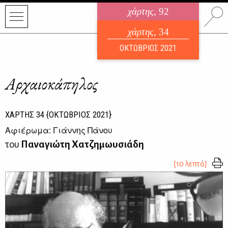
χάρτης
, 92
ηλεκτρονικό περιοδικό
χάρτης
, 34
ΑΥΓΟΥΣΤΟΣ 2026
ΟΚΤΩΒΡΙΟΣ 2021
Αρχαιοκάπηλος
ΧΑΡΤΗΣ
34
{ΟΚΤΩΒΡΙΟΣ 2021}
Αφιέρωμα: Γιάννης Πάνου
του
Παναγιώτη Χατζημωυσιάδη
{10 λεπτά}