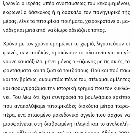
ξο­λο­γία ο ιε­ρέ­ας υπέρ ανα­παύ­σε­ως του κε­κοι­μη­μέ­νου,
εκ­φω­νεί ο δά­σκα­λος ή η δα­σκά­λα τον πα­νη­γυ­ρι­κό τής
μέ­ρας, λέ­νε τα πι­τσι­ρί­κια ποι­ή­μα­τα, χει­ρο­κρο­τά­νε οι μα­
νά­δες και με­τά από ’να δί­ω­ρο αδειά­ζει ο τό­πος.
Χρό­νο με τον χρό­νο ερη­μώ­νει το χω­ριό, λι­γο­στεύ­ουν οι
φω­νές των παι­διών, αραιώ­νουν τα πλα­τά­νια για να γί­
νου­νε καυ­σό­ξυ­λα, μέ­νει μό­νος ο Εύ­ζω­νας με τις σκιές, τα
φα­ντά­σμα­τα και τα ξω­τι­κά του δά­σους. Πού και πού πάω
και τον βρί­σκω, ακου­μπάω πά­νω του, στέ­κο­μαι αμί­λη­τος
και αφου­γκρά­ζο­μαι την ιστο­ρι­κή ερη­μιά που τον κυ­κλώ­
νει. Του λέω ότι έχει συ­ντρο­φιά το βουλ­γά­ρι­κο ερεί­πιο
που ανα­κα­λύ­ψα­με πι­τσι­ρι­κά­δες δια­κό­σια μέ­τρα πα­ρα­
πέ­ρα, ένα σπα­σμέ­νο μα­κε­δο­νι­κό αγ­γείο που άρ­χι­σε να
μι­σο­φαί­νε­ται στη δια­βρω­μέ­νη πλα­γιά και το ανο­λο­κλή­
ρω­το αθλη­τι­κό κέ­ντρο απ’ το πρό­γραμ­μα Αθή­να 2004