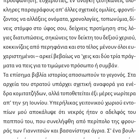
προ­σφώ­νη­ση, ευ­χα­ρι­στί­ες, εν ανά­γκη ξε­ση­κώ­νεις ολό­
κλη­ρες πα­ρα­γρά­φους απ’ άλ­λες σχε­τι­κές ομι­λί­ες, φρο­ντί­
ζο­ντας να αλ­λά­ξεις ονό­μα­τα, χρο­νο­λο­γί­ες, το­πω­νύ­μια, δί­
νεις στόμ­φο στο ύφος σου, δεί­χνεις προ­τί­μη­ση στις λό­
γιες δια­τυ­πώ­σεις, ση­κώ­νεις τον δεί­κτη του δε­ξιού χε­ριού,
κοκ­κι­νί­ζεις από πε­ρη­φά­νια και στο τέ­λος μέ­νουν όλοι ευ­
χα­ρι­στη­μέ­νοι – αρ­κεί βε­βαί­ως να ’χεις και δύο τρία πράγ­
μα­τα να πεις για το τι­μώ­με­νο πρό­σω­πο ή συμ­βάν.
Τα επί­ση­μα βι­βλία ιστο­ρί­ας απο­σιω­πούν το γε­γο­νός. Στα
αρ­χεία του στρα­τού υπάρ­χει σχε­τι­κή ανα­φο­ρά για ενέ­
δρα κο­μι­τα­τζή­δων, αλ­λά το­πο­θε­τεί­ται έξι μέ­ρες νω­ρί­τε­ρα
απ’ την 5η Ιου­νί­ου. Υπε­ρή­λι­κας γει­το­νι­κού χω­ριού εντο­
πί­ων μού απο­κά­λυ­ψε ότι νε­κρός ήταν ο αδελ­φός του
παπ­πού του, που συ­νε­λή­φθη από πε­ρί­πο­λο της φρου­
ράς των Γιαν­νι­τσών και βα­σα­νί­στη­κε άγρια. Σ’ ένα βουλ­