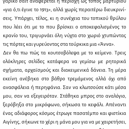
γα­ρι­κό σάιτ ανα­φέ­ρε­ται η πε­ριο­χή ως τό­πος μαρ­τυ­ρί­ου
«για ό,τι έγι­νε το 1913», αλ­λά χω­ρίς πε­ραι­τέ­ρω διευ­κρι­νί­
σεις. Υπάρ­χει, τέ­λος, κι η συ­νέ­χεια του το­πι­κού θρύ­λου
που λέ­ει ότι με το που βρί­σκει ο απο­κε­φα­λι­σμέ­νος το
κρα­νίο του, τρι­γυρ­νά­ει όλη νύ­χτα στο χω­ριό χτυ­πώ­ντας
τις πόρ­τες και γυ­ρεύ­ο­ντας στα τούρ­κι­κα μια «Άν­να».
Δεν θα πω πώς τα κου­τσο­βό­λε­ψα με το κεί­με­νο. Τρεις
ολό­κλη­ρες σε­λί­δες κα­τά­φε­ρα να γε­μί­σω με ρη­το­ρι­κά
σχή­μα­τα, αρ­χαϊ­σμούς και δια­κει­με­νι­κά δά­νεια. Τη μέ­ρα
εκεί­νη ανέ­βη­κα στο βά­θρο τρε­μά­με­νος αλ­λά όχι από
ανα­σφά­λεια ή πε­ρη­φά­νια. Σαν να κλω­τσού­σε κά­τι μέ­σα
μου, σαν να εξε­γει­ρό­ταν. Στά­θη­κα μπρος στο ανα­λό­γιο,
ξε­ρό­βη­ξα στο μι­κρό­φω­νο, σή­κω­σα το κε­φά­λι. Απέ­να­ντι
ένας αδιά­φο­ρος κό­σμος έτρω­γε πα­σα­τέ­μπο και φι­στί­κια
Αι­γί­νης, σή­κω­νε το χέ­ρι η μά­να μου για να με χαι­ρε­τή­σει,