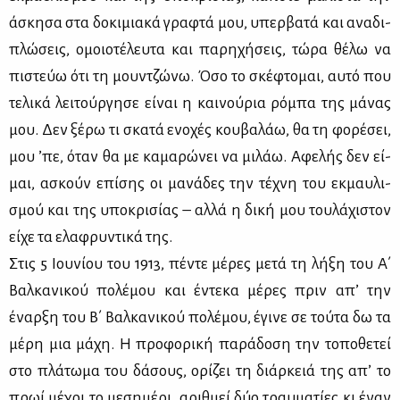
άσκη­σα στα δο­κι­μια­κά γρα­φτά μου, υπερ­βα­τά και ανα­δι­
πλώ­σεις, ομοιο­τέ­λευ­τα και πα­ρη­χή­σεις, τώ­ρα θέ­λω να
πι­στεύω ότι τη μουν­τζώ­νω. Όσο το σκέ­φτο­μαι, αυ­τό που
τε­λι­κά λει­τούρ­γη­σε εί­ναι η και­νού­ρια ρό­μπα της μά­νας
μου. Δεν ξέ­ρω τι σκα­τά ενο­χές κου­βα­λάω, θα τη φο­ρέ­σει,
μου ’πε, όταν θα με κα­μα­ρώ­νει να μι­λάω. Αφε­λής δεν εί­
μαι, ασκούν επί­σης οι μα­νά­δες την τέ­χνη του εκ­μαυ­λι­
σμού και της υπο­κρι­σί­ας – αλ­λά η δι­κή μου του­λά­χι­στον
εί­χε τα ελα­φρυ­ντι­κά της.
Στις 5 Ιου­νί­ου του 1913, πέ­ντε μέ­ρες με­τά τη λή­ξη του A΄
Βαλ­κα­νι­κού πο­λέ­μου και έντε­κα μέ­ρες πριν απ’ την
έναρ­ξη του B΄ Βαλ­κα­νι­κού πο­λέ­μου, έγι­νε σε τού­τα δω τα
μέ­ρη μια μά­χη. Η προ­φο­ρι­κή πα­ρά­δο­ση την το­πο­θε­τεί
στο πλά­τω­μα του δά­σους, ορί­ζει τη διάρ­κειά της απ’ το
πρωί μέ­χρι το με­ση­μέ­ρι, αριθ­μεί δύο τραυ­μα­τί­ες κι έναν