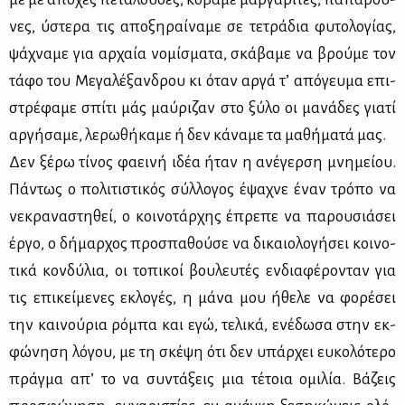
νες, ύστε­ρα τις απο­ξη­ραί­να­με σε τε­τρά­δια φυ­το­λο­γί­ας,
ψά­χνα­με για αρ­χαία νο­μί­σμα­τα, σκά­βα­με να βρού­με τον
τά­φο του Με­γα­λέ­ξαν­δρου κι όταν αρ­γά τ’ από­γευ­μα επι­
στρέ­φα­με σπί­τι μάς μαύ­ρι­ζαν στο ξύ­λο οι μα­νά­δες για­τί
αρ­γή­σα­με, λε­ρω­θή­κα­με ή δεν κά­να­με τα μα­θή­μα­τά μας.
Δεν ξέ­ρω τί­νος φα­ει­νή ιδέα ήταν η ανέ­γερ­ση μνη­μεί­ου.
Πά­ντως ο πο­λι­τι­στι­κός σύλ­λο­γος έψα­χνε έναν τρό­πο να
νε­κρα­να­στη­θεί, ο κοι­νο­τάρ­χης έπρε­πε να πα­ρου­σιά­σει
έρ­γο, ο δή­μαρ­χος προ­σπα­θού­σε να δι­καιο­λο­γή­σει κοι­νο­
τι­κά κον­δύ­λια, οι το­πι­κοί βου­λευ­τές εν­δια­φέ­ρο­νταν για
τις επι­κεί­με­νες εκλο­γές, η μά­να μου ήθε­λε να φο­ρέ­σει
την και­νού­ρια ρό­μπα και εγώ, τε­λι­κά, ενέ­δω­σα στην εκ­
φώ­νη­ση λό­γου, με τη σκέ­ψη ότι δεν υπάρ­χει ευ­κο­λό­τε­ρο
πράγ­μα απ’ το να συ­ντά­ξεις μια τέ­τοια ομι­λία. Βά­ζεις