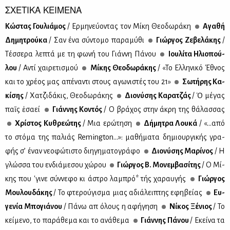
ΣΧΕΤΙΚΑ ΚΕΙΜΕΝΑ
Κώ­στας Γου­λιά­μος
/ Ερ­μη­νεύ­ο­ντας τον Μί­κη Θε­ο­δω­ρά­κη
Αγα­θή
Δη­μη­τρού­κα
/ Σαν ένα σύ­ντο­μο πα­ρα­μύ­θι
Γιώρ­γος Ζε­βε­λά­κης
/
Τέσ­σε­ρα λε­πτά με τη φω­νή του Γιάν­νη Πά­νου
Ιου­λί­τα Ηλιο­πού­
λου
/ Αντί χαι­ρε­τι­σμού
Μί­κης Θε­ο­δω­ρά­κης
/ «Το Ελ­λη­νι­κό Έθνος
και το χρέ­ος μας απέ­να­ντι στους αγω­νι­στές του ᾽21»
Σω­τή­ρης Κα­
κί­σης
/ Χα­τζι­δά­κις, Θε­ο­δω­ρά­κης
Διο­νύ­σης Κα­ρα­τζάς
/ Ὁ μέ­γας
παῖς ἐσα­εί
Γιάν­νης Κο­ντός
/ Ο βρά­χος στην άκρη της θά­λασ­σας
Χρί­στος Κυ­θρε­ώ­της
/ Μια ερώ­τη­ση
Δή­μη­τρα Λου­κά
/ «…από
το στό­μα της πα­λιάς Remington…»: μα­θή­μα­τα δη­μιουρ­γι­κής γρα­
φής σ’ έναν νε­ο­φώ­τι­στο δι­η­γη­μα­το­γρά­φο
Διο­νύ­σης Μα­ρί­νος
/ Η
γλώσ­σα του εν­διά­με­σου χώ­ρου
Γιώρ­γος Β. Μο­νεμ­βα­σί­της
/ Ο Μί­
κης που 'γι­νε σύν­νε­φο κι άστρο λα­μπρό* τής χα­ραυ­γής
Γιώρ­γος
Μου­λου­δά­κης
/ Το φτε­ρού­γι­σμα μιας αδιά­λει­πτης εφη­βεί­ας
Ευ­
γε­νία Μπο­γιά­νου
/ Πά­νω απ᾽ όλους η αφή­γη­ση
Νί­κος Ξέ­νιος
/ Το
κεί­με­νο, το πα­ρά­θε­μα και το ανά­θε­μα
Γιάν­νης Πά­νου
/ Εκεί­να τα