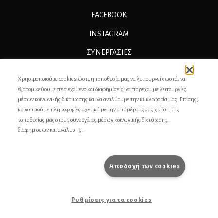
FACEBOOK
INSTAGRAM
ΣΥΝΕΡΓΑΣΊΕΣ
ΔΙΑΦΗΜΙΣΗ
Χρησιμοποιούμε cookies ώστε η τοποθεσία μας να λειτουργεί σωστά, να
ΕΠΙΚΟΙΝΩΝΙΑ
εξατομικεύουμε περιεχόμενο και διαφημίσεις, να παρέχουμε λειτουργίες
μέσων κοινωνικής δικτύωσης και να αναλύουμε την κυκλοφορία μας. Επίσης,
ΣΥΝΤΕΛΕΣΤΕΣ
κοινοποιούμε πληροφορίες σχετικά με την από μέρους σας χρήση της
τοποθεσίας μας στους συνεργάτες μέσων κοινωνικής δικτύωσης,
ΤΑΥΤΟΤΗΤΑ
διαφημίσεων και ανάλυσης.
ΠΡΟΣΩΠΙΚΆ ΔΕΔΟΜΈΝΑ
ΟΡΟΙ ΧΡΗΣΗΣ
Αποδοχή των cookies
pencilcase.gr
Ρυθμίσεις για τα cookies