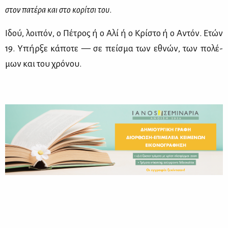
στον πα­τέ­ρα και στο κο­ρί­τσι του
.
Ιδού, λοι­πόν, ο Πέ­τρος ή ο Αλί ή ο Κρί­στο ή ο Αντόν. Ετών
19. Υπήρ­ξε κά­πο­τε — σε πεί­σμα των εθνών, των πο­λέ­
μων και του χρό­νου.