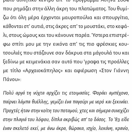
που ρη­μά­ζει στην άλ­λη άκρη του πλα­τώ­μα­τος. Του θυ­μί­
ζω ότι όλη μέ­ρα έρ­χο­νται μαυ­ρο­πού­λια και σπουρ­γί­τια,
κά­θο­νται στ’ αυ­τιά, στις άκρες απ’ το μου­στά­κι, στο κε­φά­
λι, στους ώμους και του κά­νου­νε πα­ρέα. Ύστε­ρα επι­στρέ­
φω σπί­τι μου με την ει­κό­να απ’ τις πιο φρέ­σκιες κου­
τσου­λιές που στά­ζου­νε σαν δά­κρυα στα μά­γου­λά του και
ξε­δί­νω με κει­με­νά­κια σαν αυ­τό που ’γρα­ψα τις προ­άλ­λες
με τί­τλο «Αρ­χαιο­κά­πη­λος» και αφιέ­ρω­ση «Στον Γιάν­νη
Πά­νου»:
Πο­λύ αρ­γά τη νύ­χτα αρ­χί­ζει τις ετοι­μα­σί­ες. Φο­ρά­ει αμπέ­χο­νο,
παίρ­νει λά­μπα θυ­έλ­λης, γε­μί­ζει ένα πα­γού­ρι με νε­ρό και ξε­κι­νά­ει.
Προ­χτές ήταν στην κοί­τη του πο­τα­μού, χτες και σή­με­ρα συ­νε­χί­ζει
στην πλα­γιά του λό­φου, δί­πλα ακρι­βώς απ’ το δά­σος. Το ’83 εί­δε
έναν σκε­λε­τό εκεί, με άνω άκρα, θώ­ρα­κα, ισχίο, λε­κά­νη, κρα­νίο,