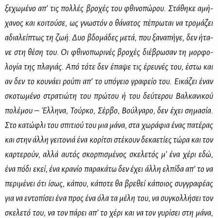
ξε­χω­μέ­νο απ’ τις πολ­λές βρο­χές του φθι­νο­πώ­ρου. Στά­θη­κε αμή­
χα­νος και κοι­τού­σε, ως γνω­στόν ο θά­να­τος πέ­πρω­ται να τρο­μά­ζει
αδια­λεί­πτως τη ζωή. Δυο βδο­μά­δες με­τά, που ξα­να­πή­γε, δεν ήτα­
νε στη θέ­ση του. Οι φθι­νο­πω­ρι­νές βρο­χές διέ­βρω­σαν τη μορ­φο­
λο­γία της πλα­γιάς. Από τό­τε δεν έπα­ψε τις έρευ­νές του, έστω και
αν δεν το κου­νά­ει ρού­πι απ’ το υπό­γειο γρα­φείο του. Ει­κά­ζει έναν
σκο­τω­μέ­νο στρα­τιώ­τη του πρώ­του ή του δεύ­τε­ρου Βαλ­κα­νι­κού
πο­λέ­μου – Έλ­λη­να, Τούρ­κο, Σέρ­βο, Βούλ­γα­ρο, δεν έχει ση­μα­σία.
Στο κα­τώ­φλι του σπι­τιού του μια μά­να, στα χω­ρά­φια ένας πα­τέ­ρας
και στην άλ­λη γει­το­νιά ένα κο­ρί­τσι στέ­κουν δε­κα­ε­τί­ες τώ­ρα και τον
καρ­τε­ρούν, αλ­λά αυ­τός σκορ­πι­σμέ­νος σκε­λε­τός μ’ ένα χέ­ρι εδώ,
ένα πό­δι εκεί, ένα κρα­νίο πα­ρα­κά­τω δεν έχει άλ­λη ελ­πί­δα απ’ το να
πε­ρι­μέ­νει ότι ίσως, κά­που, κά­πο­τε θα βρε­θεί κά­ποιος συγ­γρα­φέ­ας
για να εντο­πί­σει ένα προς ένα όλα τα μέ­λη του, να συ­γκολ­λή­σει τον
σκε­λε­τό του, να τον πά­ρει απ’ το χέ­ρι και να τον γυ­ρί­σει στη μά­να,