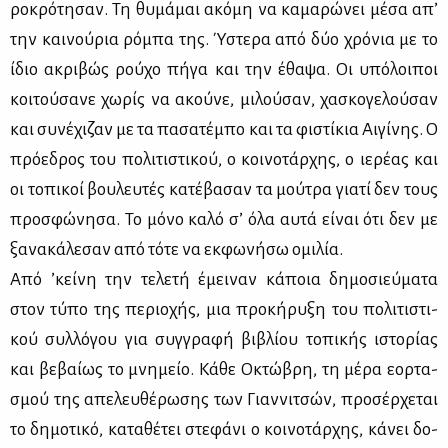
ρο­κρό­τη­σαν. Τη θυ­μά­μαι ακό­μη να κα­μα­ρώ­νει μέ­σα απ’
την και­νού­ρια ρό­μπα της. Ύστε­ρα από δύο χρό­νια με το
ίδιο ακρι­βώς ρού­χο πή­γα και την έθα­ψα. Οι υπό­λοι­ποι
κοι­τού­σα­νε χω­ρίς να ακού­νε, μι­λού­σαν, χα­σκο­γε­λού­σαν
και συ­νέ­χι­ζαν με τα πα­σα­τέ­μπο και τα φι­στί­κια Αι­γί­νης. Ο
πρό­ε­δρος του πο­λι­τι­στι­κού, ο κοι­νο­τάρ­χης, ο ιε­ρέ­ας και
οι το­πι­κοί βου­λευ­τές κα­τέ­βα­σαν τα μού­τρα για­τί δεν τους
προ­σφώ­νη­σα. Το μό­νο κα­λό σ’ όλα αυ­τά εί­ναι ότι δεν με
ξα­να­κά­λε­σαν από τό­τε να εκ­φω­νή­σω ομι­λία.
Από ’κεί­νη την τε­λε­τή έμει­ναν κά­ποια δη­μο­σιεύ­μα­τα
στον τύ­πο της πε­ριο­χής, μια προ­κή­ρυ­ξη του πο­λι­τι­στι­
κού συλ­λό­γου για συγ­γρα­φή βι­βλί­ου το­πι­κής ιστο­ρί­ας
και βε­βαί­ως το μνη­μείο. Κά­θε Οκτώ­βρη, τη μέ­ρα εορ­τα­
σμού της απε­λευ­θέ­ρω­σης των Γιαν­νι­τσών, προ­σέρ­χε­ται
το δη­μο­τι­κό, κα­τα­θέ­τει στε­φά­νι ο κοι­νο­τάρ­χης, κά­νει δο­