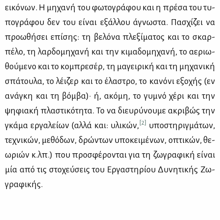
ει­κό­νων. Η μη­χα­νή του φω­το­γρά­φου και η πρέ­σα του τυ­
πο­γρά­φου δεν του εί­ναι εξάλ­λου άγνω­στα. Πα­σχί­ζει να
προ­ω­θή­σει επί­σης: τη βε­λό­να πλε­ξί­μα­τος και το σκαρ­
πέ­λο, τη λαρ­δο­μη­χα­νή και την κι­μα­δο­μη­χα­νή, το αε­ριω­
θού­με­νο και το κο­μπρε­σέρ, τη μα­γει­ρι­κή και τη μη­χα­νι­κή
σπά­του­λα, το λέι­ζερ και το έλα­στρο, το κα­νό­νι εξο­χής (εν
ανά­γκη και τη βόμ­βα)· ή, ακό­μη, το γυ­μνό χέ­ρι και την
ψη­φια­κή πλα­στι­κό­τη­τα. Το να διευ­ρύ­νου­με ακρι­βώς την
[2]
γκά­μα ερ­γα­λεί­ων (αλ­λά και: υλι­κών,
υπο­στη­ριγ­μά­των,
τε­χνι­κών, με­θό­δων, δρώ­ντων υπο­κει­μέ­νων, οπτι­κών, θε­
ω­ριών κ.λπ.) που προ­σφέ­ρο­νται για τη ζω­γρα­φι­κή εί­ναι
μία από τις στο­χεύ­σεις του Ερ­γα­στη­ρί­ου Δυ­νη­τι­κής Ζω­
γρα­φι­κής.