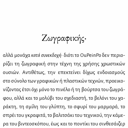
Ζωγραφικής·
αλ­λά μο­νά­χα
κα­τά συ­νεκ­δο­χή
· διό­τι το OuPeinPo δεν πε­ριο­
ρί­ζει τη ζω­γρα­φι­κή στην τέ­χνη της χρή­σης χρω­στι­κών
ου­σιών. Αντι­θέ­τως, την επε­κτεί­νει δί­χως εν­δοια­σμούς
στο σύ­νο­λο των γρα­φι­κών ή πλα­στι­κών τε­χνών, προει­κο­
νί­ζο­ντας έτσι όχι μό­νο το πι­νέ­λο ή τη βούρ­τσα του ζω­γρά­
φου, αλ­λά και το μο­λύ­βι του σχε­δια­στή, το βε­λό­νι του χα­
ρά­κτη, τη σμί­λη του γλύ­πτη, το σφυ­ρί του μαρ­μα­ρά, το
σπρέι του γκρα­φι­τά, τo βα­λι­τσά­κι του τε­χνι­κού, την κά­με­
ρα του βι­ντε­ο­σκό­που, έως και το πο­ντί­κι του σιν­θε­σάι­ζερ