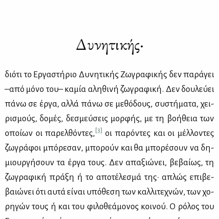
Δυνητικής·
διό­τι το Ερ­γα­στή­ριο Δυ­νη­τι­κής Ζω­γρα­φι­κής δεν πα­ρά­γει
–από μό­νο του– κα­μία αλη­θι­νή ζω­γρα­φι­κή. Δεν δου­λεύ­ει
πά­νω σε έρ­γα, αλ­λά πά­νω σε με­θό­δους, συ­στή­μα­τα, χει­
ρι­σμούς, δο­μές, δε­σμεύ­σεις μορ­φής, με τη βο­ή­θεια των
[3]
οποί­ων οι πα­ρελ­θό­ντες,
οι πα­ρό­ντες και οι μέλ­λο­ντες
ζω­γρά­φοι μπό­ρε­σαν, μπο­ρούν και θα μπο­ρέ­σουν να δη­
μιουρ­γή­σουν τα έρ­γα τους. Δεν απα­ξιώ­νει, βε­βαί­ως, τη
ζω­γρα­φι­κή πρά­ξη ή το απο­τέ­λε­σμά της· απλώς επι­βε­
βαιώ­νει ότι αυ­τά εί­ναι υπό­θε­ση των καλ­λι­τε­χνών, των χο­
ρη­γών τους ή και του φι­λο­θε­ά­μο­νος κοι­νού. Ο ρό­λος του