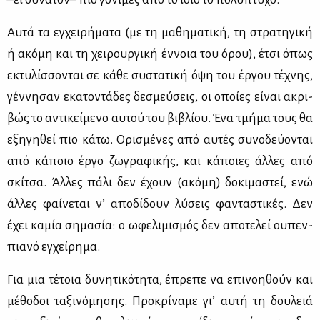
Αυ­τά τα εγ­χει­ρή­μα­τα (με τη μα­θη­μα­τι­κή, τη στρα­τη­γι­κή
ή ακό­μη και τη χει­ρουρ­γι­κή έν­νοια του όρου), έτσι όπως
εκτυ­λίσ­σο­νται σε κά­θε συ­στα­τι­κή όψη του έρ­γου τέ­χνης,
γέν­νη­σαν εκα­το­ντά­δες δε­σμεύ­σεις, οι οποί­ες εί­ναι ακρι­
βώς το αντι­κεί­με­νο αυ­τού του βι­βλί­ου. Ένα τμή­μα τους θα
εξη­γη­θεί πιο κά­τω. Ορι­σμέ­νες από αυ­τές συ­νο­δεύ­ο­νται
από κά­ποιο έρ­γο ζω­γρα­φι­κής, και κά­ποιες άλ­λες από
σκί­τσα. Άλ­λες πά­λι δεν έχουν (ακό­μη) δο­κι­μα­στεί, ενώ
άλ­λες φαί­νε­ται ν’ απο­δί­δουν λύ­σεις φα­ντα­στι­κές. Δεν
έχει κα­μία ση­μα­σία: ο ωφε­λι­μι­σμός δεν απο­τε­λεί ου­πεν­
πια­νό εγ­χεί­ρη­μα.
Για μια τέ­τοια δυ­νη­τι­κό­τη­τα, έπρε­πε να επι­νοη­θούν και
μέ­θο­δοι τα­ξι­νό­μη­σης. Προ­κρί­να­με γι’ αυ­τή τη δου­λειά