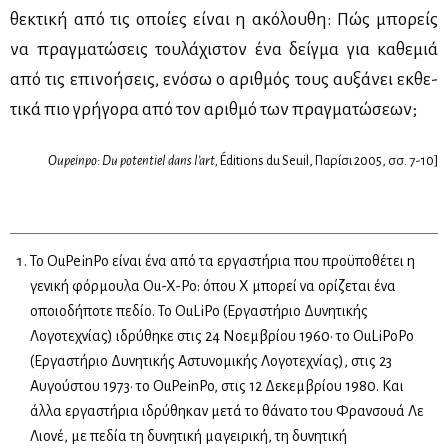
θε­κτι­κή από τις οποί­ες εί­ναι η ακό­λου­θη: Πώς μπο­ρείς
να πραγ­μα­τώ­σεις του­λά­χι­στον ένα δείγ­μα για κα­θε­μιά
από τις επι­νο­ή­σεις, ενό­σω ο αριθ­μός τους αυ­ξά­νει εκ­θε­
τι­κά πιο γρή­γο­ρα από τον αριθ­μό των πραγ­μα­τώ­σε­ων;
Oupeinpo: Du potentiel dans l’art,
Éditions du Seuil, Παρίσι 2005, σσ. 7-10]
Το OuPeinPo είναι ένα από τα εργαστήρια που προϋποθέτει η
γενική φόρμουλα Ou-X-Po: όπου Χ μπορεί να ορίζεται ένα
οποιοδήποτε πεδίο. Το OuLiPo (Εργαστήριο Δυνητικής
Λογοτεχνίας) ιδρύθηκε στις 24 Νοεμβρίου 1960· το OuLiPoPo
(Εργαστήριο Δυνητικής Αστυνομικής Λογοτεχνίας), στις 23
Αυγούστου 1973· το OuPeinPo, στις 12 Δεκεμβρίου 1980. Και
άλλα εργαστήρια ιδρύθηκαν μετά το θάνατο του Φρανσουά Λε
Λιονέ, με πεδία τη δυνητική μαγειρική, τη δυνητική