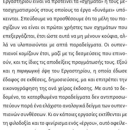
Ερ­γα­στη­ρί­ου εί­ναι να προ­τεί­νει τα «σχή­μα­τα» ή τους με­
τα­σχη­μα­τι­σμούς στους οποί­ους τα έρ­γα «δυ­νά­μει» υπό­
κει­νται. Σπεύ­δου­με να προ­σθέ­σου­με ότι τα μέ­λη του πα­
σχί­ζουν να εί­ναι οι πρώ­τοι χρή­στες των σχη­μά­των που
επε­ξερ­γά­ζε­ται, έτσι ώστε αυ­τά να μη μέ­νουν κού­φια, αλ­
λά να υλο­ποιού­νται με απτά πα­ρα­δείγ­μα­τα. Οι ου­πεν­
πια­νοί κο­μί­ζουν έτσι, μα­ζί με τις δε­σμεύ­σεις που επι­νο­
ούν, και τις ίδιες τις απο­δεί­ξεις πραγ­μά­τω­σής τους. Εξού
και η
πα­ρα­γω­γι­κή όψη
του Ερ­γα­στη­ρί­ου, η οποία έδω­σε
έδα­φος σε εκ­θέ­σεις, δη­μο­σιεύ­σεις, μα και επι­τρέ­πει την
ει­κο­νο­γρά­φη­ση της ανά χεί­ρας έκ­δο­σης. Με αυ­τό το δε­
δο­μέ­νο, τα κα­τορ­θω­μέ­να πα­ρα­δείγ­μα­τα δεν αντι­προ­σω­
πεύ­ουν πα­ρά ένα ελά­χι­στο ανα­λο­γι­κά δείγ­μα των ου­πεν­
πια­νών συν­θέ­σε­ων. Κι αν κά­ποιες ερ­γα­σί­ες εκτί­θε­νται με
τη φι­λο­δο­ξία και το φι­νί­ρι­σμα ενός «έρ­γου», αυ­τό οφεί­λε­