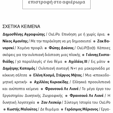
επιστροφή στο αφιέρωμα
ΣΧΕΤΙΚΑ ΚΕΙΜΕΝΑ
Δη­μο­σθέ­νης Αγρα­φιώ­της
/ OuLiPo. Επι­νό­η­ση με ή χω­ρίς όρια;
Νί­κος Αμα­νί­της
/ Με την πα­ρά­κλη­ση να μη δη­μο­σιευ­τεί
Ζακ Βα­
ναρ­σκί
/ Χα­μέ­να προ­φίλ
Φώ­της Δού­σος
/ OuLiP(l)o(t): Κά­ποιες
σκέ­ψεις για την ου­λι­πια­νή διά­στα­ση μιας πλο­κής
Γιάν­νης Ευ­στα­
θιά­δης
/ 30 πα­ραλ­λα­γές σ’ ένα θέ­μα
Αχιλ­λέ­ας ΙΙΙ
/ Εις μά­τιν
Δη­μή­τρης Κα­πα­μάς
/ Ου­λι­πια­νή συ­ντα­γή Ν+1 για μα­κα­ρο­νά­δα με
κόκ­κι­νη σάλ­τσα
Ελέ­νη Κο­σμά, Στέρ­γιος Μή­τας
/ Μια «εποι­κο­δο­
μη­τι­κή κρι­τι­κή»
Αχιλ­λέ­ας Κυ­ρια­κί­δης
/ Ελ­λη­νι­κά προ­ου­λι­πια­νά
και ανύ­πο­πτα κεί­με­να
Φραν­σουά Λε Λιο­νέ
/ Το μέ­γα έρ­γο του
Ερ­γα­στη­ρί­ου Δυ­νη­τι­κής Ζω­γρα­φι­κής
Φραν­σουά Λε Λιο­νέ
/ Η
δυ­νη­τι­κή λο­γο­τε­χνία
Ζαν Λε­σκύρ
/ Σύ­ντο­μη Ιστο­ρία του OuLiPo
Κω­στής Μα­λού­τας
/ Δε θυ­μά­μαι
Γε­ρά­σι­μος Μέ­ρια­νος
/ Ερ­γα­