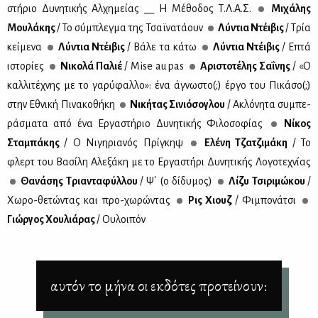
στή­ριο Δυ­νη­τι­κής Αλ­χη­μεί­ας __ Η Μέ­θο­δος Τ.Λ.Α.Σ.
Μι­χά­λης
Μου­λά­κης
/ Το σύ­μπλεγ­μα της Τσαϊ­να­τά­ουν
Λύ­ντια Ντέι­βις
/ Τρία
κεί­με­να
Λύ­ντια Ντέι­βις
/ Βά­λε τα κά­τω
Λύ­ντια Ντέι­βις
/ Επτά
ιστο­ρί­ες
Νι­κο­λά Πα­λιέ
/ Mise au pas
Αρι­στο­τέ­λης Σα­ΐ­νης
/ «Ο
καλ­λι­τέ­χνης με το γα­ρύ­φαλ­λο»: ένα άγνω­στο(;) έρ­γο του Πι­κά­σο(;)
στην Εθνι­κή Πι­να­κο­θή­κη
Νι­κή­τας Σι­νιό­σο­γλου
/ Ακλό­νη­τα συ­μπε­
ρά­σμα­τα από ένα Ερ­γα­στή­ριο Δυ­νη­τι­κής Φι­λο­σο­φί­ας
Νί­κος
Στα­μπά­κης
/ Ο Νι­γη­ρια­νός Πρί­γκηψ
Ελέ­νη Τζα­τζι­μά­κη
/ Το
φλερτ του Βα­σί­λη Αλε­ξά­κη με το Ερ­γα­στή­ρι Δυ­νη­τι­κής Λο­γο­τε­χνί­ας
Θα­νά­σης Τρια­ντα­φύλ­λου
/ Ψ΄ (ο δί­δυ­μος)
Λί­ζυ Τσι­ρι­μώ­κου
/
Χω­ρο-θε­τώ­ντας και προ-χω­ρώ­ντας
Ρις Χιουζ
/ Φι­μπο­νά­τσι
Γιώρ­γος Χου­λιά­ρας
/ Ου­λοι­πόν
αυτόν το μήνα οι εκδότες προτείνουν: