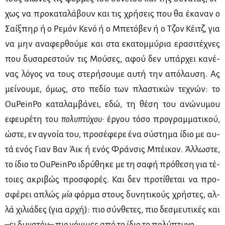
χως να προ­κα­τα­λά­βουν και τις χρή­σεις που θα έκα­ναν ο
Σαίξ­πηρ ή ο Ρε­μόν Κε­νό ή ο Μπε­τό­βεν ή ο Τζον Κέιτζ, για
να μην ανα­φερ­θού­με και στα εκα­τομ­μύ­ρια ερα­σι­τέ­χνες
που δυ­σα­ρε­στούν τις Μού­σες, αφού δεν υπάρ­χει κα­νέ­
νας λό­γος να τους στε­ρή­σου­με αυ­τή την από­λαυ­ση. Ας
μεί­νου­με, όμως, στο πε­δίο των πλα­στι­κών τε­χνών: το
OuPeinPo κα­τα­λαμ­βά­νει, εδώ, τη θέ­ση του ανώ­νυ­μου
εφευ­ρέ­τη του
πο­λυ­πτύ­χου
· έρ­γου τό­σο προ­γραμ­μα­τι­κού,
ώστε, εν αγνοία του, προ­σέ­φε­ρε ένα σύ­στη­μα ίδιο με αυ­
τά ενός Γιαν Βαν Άικ ή ενός Φράν­σις Μπέι­κον. Άλ­λω­στε,
το ίδιο το OuPeinPo ιδρύ­θη­κε με τη σα­φή πρό­θε­ση για τέ­
τοιες ακρι­βώς προ­σφο­ρές. Και δεν προ­τί­θε­ται να προ­
σφέ­ρει απλώς
μία
φόρ­μα στους δυ­νη­τι­κούς χρή­στες, αλ­
λά χι­λιά­δες (για αρ­χή): πιο σύν­θε­τες, πιο δε­σμευ­τι­κές και
–ει δυ­να­τόν– πιο γό­νι­μες από το ίδιο το πο­λύ­πτυ­χο.