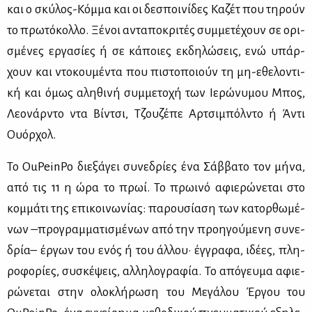
και ο σκύ­λος-Κόμ­μα και οι δε­σποι­νί­δες Κα­ζέτ που τη­ρούν
το πρω­τό­κολ­λο. Ξέ­νοι αντα­πο­κρι­τές συμ­με­τέ­χουν σε ορι­
σμέ­νες ερ­γα­σί­ες ή σε κά­ποιες εκ­δη­λώ­σεις, ενώ υπάρ­
χουν και ντο­κου­μέ­ντα που πι­στο­ποιούν τη μη-εθε­λο­ντι­
κή και όμως αλη­θι­νή συμ­με­το­χή των Ιε­ρώ­νυ­μου Μπος,
Λε­ο­νάρ­ντο ντα Βίν­τσι, Τζου­ζέ­πε Αρ­τσι­μπόλ­ντο ή Άντι
Ουόρ­χολ.
Το OuPeinPo διε­ξά­γει συ­νε­δρί­ες ένα Σάβ­βα­το τον μή­να,
από τις 11 η ώρα το πρωί. Το πρω­ι­νό αφιε­ρώ­νε­ται στο
κομ­μά­τι της επι­κοι­νω­νί­ας: πα­ρου­σί­α­ση των κα­τορ­θω­μέ­
νων –προ­γραμ­μα­τι­σμέ­νων από την προη­γού­με­νη συ­νε­
δρία– έρ­γων του ενός ή του άλ­λου· έγ­γρα­φα, ιδέ­ες, πλη­
ρο­φο­ρί­ες, συ­σκέ­ψεις, αλ­λη­λο­γρα­φία. Το από­γευ­μα αφιε­
ρώ­νε­ται στην ολο­κλή­ρω­ση του Με­γά­λου Έρ­γου του