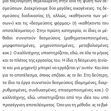
μια τα­ξι­νό­μη­ση θε­με­λιω­μέ­νη στην ίδια τη φύ­ση των δε­
σμεύ­σε­ων. Δια­κρί­νου­με δύο με­γά­λες οι­κο­γέ­νειες: τις δε­
σμεύ­σεις δια­δι­κα­σί­ας (ή, αλ­λιώς, «κα­θή­κο­ντα των μέ­
σων») και τις «δε­σμεύ­σεις φόρ­μας» (ή «κα­θή­κο­ντα του
απο­τε­λέ­σμα­τος»). Στην πρώ­τη κα­τη­γο­ρία, οι ίδιες οι μέ­
θο­δοι συ­νι­στούν δε­σμεύ­σεις (μα­θη­μα­τι­κο­ποι­η­μέ­νες,
μορ­φο­ποι­η­μέ­νες, μη­χα­νο­ποι­η­μέ­νες, με­τα­βο­λι­σμέ­νες
κοκ.). Ο καλ­λι­τέ­χνης υπο­στη­ρί­ζε­ται, εδώ, σε όλο το μή­κος
και το πλά­τος της ερ­γα­σί­ας του. Η ίδια η δέ­σμευ­ση (ενί­ο­
τε και μια μη­χα­νή) μπο­ρεί να ερ­γά­ζε­ται γι’ αυ­τόν. Και όσο
για το απο­τέ­λε­σμα,
όποιος επι­ζή­σει, ας το δει
. Στη δεύ­τε­ρη,
τα ίδια τα έρ­γα συ­νι­στούν δε­σμεύ­σεις (δο­μη­μέ­νες, διαρ­
ρυθ­μι­σμέ­νες, συν­δυα­σμέ­νες, σπα­σμο­ποι­η­μέ­νες κοκ.). Ο
καλ­λι­τέ­χνης, εδώ, υπο­στη­ρί­ζε­ται από την ιδέα του υπό
προ­σέγ­γι­ση απο­τε­λέ­σμα­τος. Όσο για τη μέ­θο­δο:
ας τα βγά­