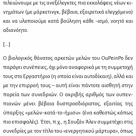
τε­λειώ­νου­με με τις ανε­ξέ­λεγ­κτες πια εκ­κο­λά­ψεις νέ­ων κι­
νη­μά­των (με μάρ­κε­τινγκ, βέ­βαια, εξαι­ρε­τι­κά ελεγ­χό­με­νο)
και να υλο­ποιού­με κα­τά βού­λη­ση κά­θε -ισμό, νοη­τό και
αδια­νό­η­το.
[…]
Ο βιο­λο­γι­κός θά­να­τος αρ­κε­τών με­λών του OuPeinPo δεν
πα­ρά­γει συ­νέ­πειες, όχι μό­νο ανα­φο­ρι­κά με τη συμ­με­το­χή
τους στο Ερ­γα­στή­ριo (η οποία εί­ναι αυ­το­δί­καιη), αλ­λά και
με την επιρ­ροή τους – αυ­τή εί­ναι πά­ντο­τε αι­σθη­τή στην
πο­ρεία των συ­νε­δριών. Ο ακρι­βής αριθ­μός των ου­πεν­
πια­νών μέ­νει βέ­βαια δυ­σπροσ­διό­ρι­στος, εξαι­τί­ας της
ύπαρ­ξης «με­λών-κα­τά-το-ήμι­συ» (ένα κα­θε­στώς κά­πως
πιο επι­σφα­λές). Έτσι, π.χ., η Σου­ζάν Άλεν συμ­με­τέ­χει στις
συ­νε­δρί­ες με τον τί­τλο του «ενερ­γη­τι­κού μάρ­τυ­ρα», όπως