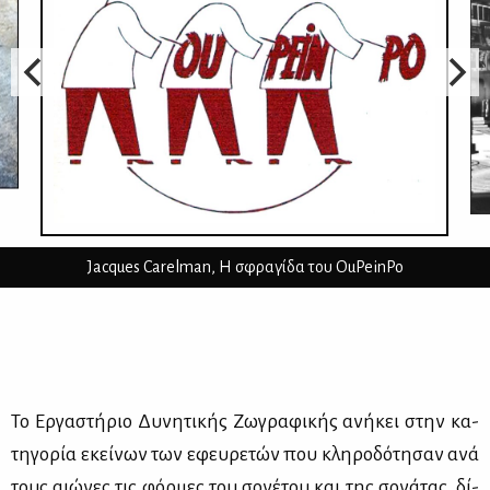
Jacques Carelman, Η σφραγίδα του OuPeinPo
Το Ερ­γα­στή­ριο Δυ­νη­τι­κής Ζω­γρα­φι­κής ανή­κει στην κα­
τη­γο­ρία εκεί­νων των εφευ­ρε­τών που κλη­ρο­δό­τη­σαν ανά
τους αιώ­νες τις φόρ­μες του σο­νέ­του και της σο­νά­τας, δί­