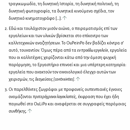
τραγικωμωδία, τη δυνητική Ιστορία, τη δυνητική πολιτική, τη
δυνητική φωτογραφία, τα δυνητικά κινούμενα σχέδια, τον
δυνητικό κινηματογράφο [...].
Εδώ και τουλάχιστον μισόν αιώνα, ο πειραματισμός επί των
εργαλείων και των υλικών βρίσκεται στο επίκεντρο των
καλλιτεχνικών αναζητήσεων. Το OuPeinPo δεν βαδίζει κόντρα σ’
αυτό, τουναντίον. Όμως πέρα από τα
εν προόδω εργαλεία
, εργαλεία
που οι καλλιτέχνες χειρίζονται κάτω από την άμεση ψυχική
παρόρμηση, το Εργαστήριο επινοεί και μια υπέρτερη κατηγορία:
εργαλεία που ανακτούν τον εννοιολογικό έλεγχο αυτών των
χειρισμών, τις
δεσμεύσεις
[
contraintes
]
.
Οι παρελθόντες ζωγράφοι με προφανείς ουπενπιανές έγνοιες
ονομάζονται
προτερόχρονοι λογοκλοπείς
, έκφραση που έχει ήδη
παγιωθεί στο OuLiPo και αναφέρεται σε συγγραφείς παρόμοιας
συνθήκης.