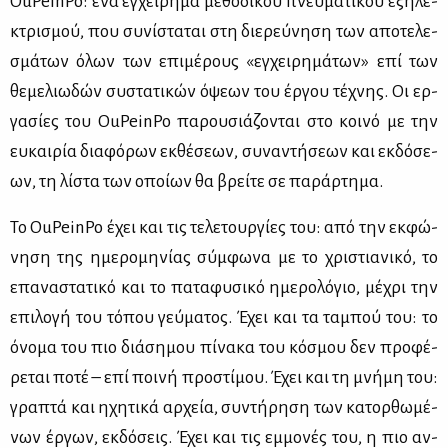
OuPeinPo: ένα εγ­χεί­ρη­μα με­θο­δι­κού πνευ­μα­τι­κού εξη­λε­
κτρι­σμού, που συ­νί­στα­ται στη διε­ρεύ­νη­ση των απο­τε­λε­
σμά­των όλων των επι­μέ­ρους «εγ­χει­ρη­μά­των» επί των
θε­με­λιω­δών συ­στα­τι­κών όψε­ων του έρ­γου τέ­χνης. Οι ερ­
γα­σί­ες του OuPeinPo πα­ρου­σιά­ζο­νται στο κοι­νό με την
ευ­και­ρία δια­φό­ρων εκ­θέ­σε­ων, συ­να­ντή­σε­ων και εκ­δό­σε­
ων, τη λί­στα των οποί­ων θα βρεί­τε σε πα­ράρ­τη­μα.
Το OuPeinPo έχει και τις τε­λε­τουρ­γί­ες του: από την εκ­φώ­
νη­ση της ημε­ρο­μη­νί­ας σύμ­φω­να με το χρι­στια­νι­κό, το
επα­να­στα­τι­κό και το πα­τα­φυ­σι­κό ημε­ρο­λό­γιο, μέ­χρι την
επι­λο­γή του τό­που γεύ­μα­τος. Έχει και τα τα­μπού του: το
όνο­μα του πιο διά­ση­μου πί­να­κα του κό­σμου δεν προ­φέ­
ρε­ται πο­τέ – επί ποι­νή προ­στί­μου. Έχει και τη μνή­μη του:
γρα­πτά και ηχη­τι­κά αρ­χεία, συ­ντή­ρη­ση των κα­τορ­θω­μέ­
νων έρ­γων, εκ­δό­σεις. Έχει και τις εμ­μο­νές του, η πιο αν­