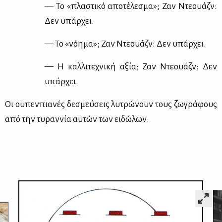
— Το «πλα­στι­κό απο­τέ­λε­σμα»; Ζαν Ντε­ουάζν:
Δεν υπάρ­χει.
— Το «νό­η­μα»; Ζαν Ντε­ουάζν: Δεν υπάρ­χει.
— Η καλ­λι­τε­χνι­κή αξία; Ζαν Ντε­ουάζν: Δεν
υπάρ­χει.
Οι ου­πεν­πια­νές δε­σμεύ­σεις λυ­τρώ­νουν τους ζω­γρά­φους
από την τυ­ραν­νία αυ­τών των ει­δώ­λων.