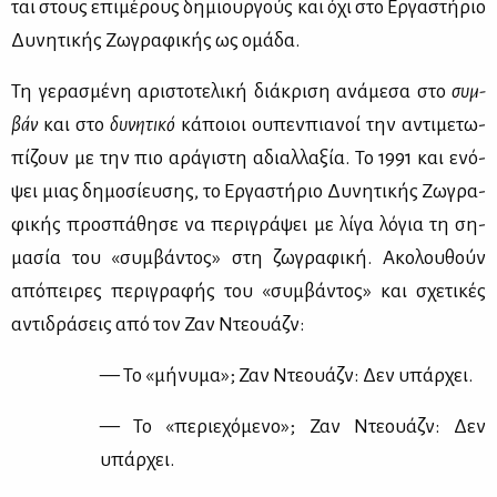
ται στους επι­μέ­ρους δη­μιουρ­γούς και όχι στο Ερ­γα­στή­ριο
Δυ­νη­τι­κής Ζω­γρα­φι­κής ως ομά­δα.
Τη γε­ρα­σμέ­νη αρι­στο­τε­λι­κή διά­κρι­ση ανά­με­σα στο
συμ­
βάν
και στο
δυ­νη­τι­κό
κά­ποιοι ου­πεν­πια­νοί την αντι­με­τω­
πί­ζουν με την πιο αρά­γι­στη αδιαλ­λα­ξία. Το 1991 και ενό­
ψει μιας δη­μο­σί­ευ­σης, το Ερ­γα­στή­ριο Δυ­νη­τι­κής Ζω­γρα­
φι­κής προ­σπά­θη­σε να πε­ρι­γρά­ψει με λί­γα λό­για τη ση­
μα­σία του «συμ­βά­ντος» στη ζω­γρα­φι­κή. Ακο­λου­θούν
από­πει­ρες πε­ρι­γρα­φής του «συμ­βά­ντος» και σχε­τι­κές
αντι­δρά­σεις από τον Ζαν Ντε­ουάζν:
— Το «μή­νυ­μα»; Ζαν Ντε­ουάζν: Δεν υπάρ­χει.
— Το «πε­ριε­χό­με­νο»; Ζαν Ντε­ουάζν: Δεν
υπάρ­χει.