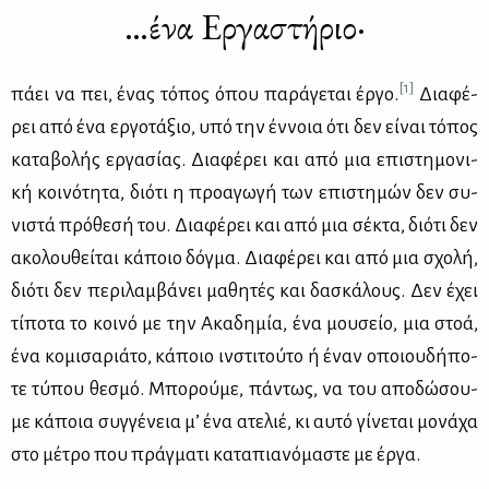
…ένα Εργαστήριο·
[1]
πά­ει να πει, ένας τό­πος όπου πα­ρά­γε­ται έρ­γο.
Δια­φέ­
ρει από ένα ερ­γο­τά­ξιο, υπό την έν­νοια ότι δεν εί­ναι τό­πος
κα­τα­βο­λής ερ­γα­σί­ας. Δια­φέ­ρει και από μια επι­στη­μο­νι­
κή κοι­νό­τη­τα, διό­τι η προ­α­γω­γή των επι­στη­μών δεν συ­
νι­στά πρό­θε­σή του. Δια­φέ­ρει και από μια σέ­κτα, διό­τι δεν
ακο­λου­θεί­ται κά­ποιο δόγ­μα. Δια­φέ­ρει και από μια σχο­λή,
διό­τι δεν πε­ρι­λαμ­βά­νει μα­θη­τές και δα­σκά­λους. Δεν έχει
τί­πο­τα το κοι­νό με την Ακα­δη­μία, ένα μου­σείο, μια στοά,
ένα κο­μι­σα­ριά­το, κά­ποιο ιν­στι­τού­το ή έναν οποιου­δή­πο­
τε τύ­που θε­σμό. Μπο­ρού­με, πά­ντως, να του απο­δώ­σου­
με κά­ποια συγ­γέ­νεια μ’ ένα ατε­λιέ, κι αυ­τό γί­νε­ται μο­νά­χα
στο μέ­τρο που πράγ­μα­τι κα­τα­πια­νό­μα­στε με έρ­γα.