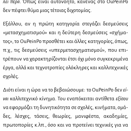
λει πέ­ρα
. Όπως εί­ναι αυ­το­νό­η­το, κα­νέ­νας στο OuPeinPo
δεν πέ­φτει θύ­μα μιας τέ­τοιας δι­χο­το­μί­ας.
Εξάλ­λου, αν η πρώ­τη κα­τη­γο­ρία στε­γά­ζει δε­σμεύ­σεις
«με­τα­σχη­μα­τι­σμού» και η δεύ­τε­ρη δε­σμεύ­σεις «σχή­μα­
τος», το OuPeinPo προ­σθέ­τει και άλ­λες κα­τη­γο­ρί­ες, όπως,
π.χ., τις δε­σμεύ­σεις «υπερ­με­τα­σχη­μα­τι­σμού», που επι­
τρέ­πουν να χα­ρα­κτη­ρί­ζο­νται έτσι όχι μό­νο συ­γκε­κρι­μέ­να
έρ­γα, αλ­λά και τε­χνο­τρο­πί­ες ολό­κλη­ρες και καλ­λι­τε­χνι­κές
σχο­λές.
Διό­τι εί­ναι η ώρα να το βε­βαιώ­σου­με: το OuPeinPo δεν
εί­
ναι
καλ­λι­τε­χνι­κό κί­νη­μα. Του ενα­πό­κει­ται αντί­θε­τα
εξί­σου
να εφαρ­μό­ζει τη δυ­νη­τι­κό­τη­τα σε σχο­λές, κι­νή­μα­τα, ομά­
δες, λέ­σχες, τά­σεις, θε­ω­ρί­ες, μα­νι­φέ­στα, ακα­δη­μί­ες,
πρω­το­πο­ρί­ες κ.λπ., όσο και να προ­τεί­νει τε­χνι­κές για να