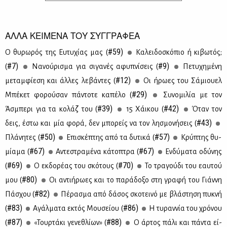
ΑΛΛΑ ΚΕΙΜΕΝΑ ΤΟΥ ΣΥΓΓΡΑΦΕΑ
#59)
Ο θυ­ρω­ρός της Ευ­τυ­χί­ας μας (
Κα­λει­δο­σκό­πιο ή κι­βω­τός;
#7)
#9)
(
Να­νού­ρι­σμα για σι­γα­νές αφυ­πνί­σεις (
Πε­τυ­χη­μέ­νη
#12)
με­ταμ­φί­ε­ση και άλ­λες λε­βά­ντες (
Οι ήρω­ες του Σά­μιου­ελ
#29)
Μπέ­κετ φο­ρού­σαν πά­ντο­τε κα­πέ­λο (
Συ­νο­μι­λία με τον
#39)
#42)
Άσμπε­ρι για τα κο­λάζ του (
15 Χάι­κου (
Όταν τον
#43)
δεις, έστω και μία φο­ρά, δεν μπο­ρείς να τον λη­σμο­νή­σεις (
#50)
#57)
Πλά­νη­τες (
Επι­σκέ­πτης από τα δυ­τι­κά (
Κρύ­πτης θυ­
#67)
#67)
μί­α­μα (
Αντε­στρα­μέ­να κά­το­πτρα (
Εν­δύ­μα­τα οδύ­νης
#69)
#70)
(
Ο εκ­δο­ρέ­ας του σκό­τους (
Το τρα­γού­δι του εαυ­τού
#80)
μου (
Οι αντι­ή­ρω­ες και το πα­ρά­δο­ξο στη γρα­φή του Γιάν­νη
#82)
Πά­σχου (
Πέ­ρα­σμα από δά­σος σκο­τει­νό με βλά­στη­ση πυ­κνή
#83)
#86)
(
Αγάλ­μα­τα εκτός Μου­σεί­ου (
Η τυ­ραν­νία του χρό­νου
#87)
#88)
(
«Τουρ­τά­κι γε­νε­θλί­ων» (
Ο άρ­τος πά­λι και πά­ντα εί­