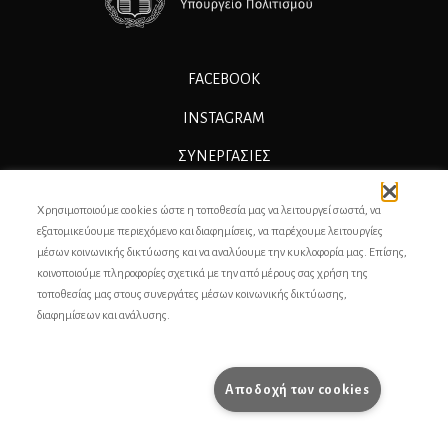
FACEBOOK
INSTAGRAM
ΣΥΝΕΡΓΑΣΊΕΣ
ΔΙΑΦΗΜΙΣΗ
Χρησιμοποιούμε cookies ώστε η τοποθεσία μας να λειτουργεί σωστά, να
ΕΠΙΚΟΙΝΩΝΙΑ
εξατομικεύουμε περιεχόμενο και διαφημίσεις, να παρέχουμε λειτουργίες
μέσων κοινωνικής δικτύωσης και να αναλύουμε την κυκλοφορία μας. Επίσης,
ΣΥΝΤΕΛΕΣΤΕΣ
κοινοποιούμε πληροφορίες σχετικά με την από μέρους σας χρήση της
τοποθεσίας μας στους συνεργάτες μέσων κοινωνικής δικτύωσης,
ΤΑΥΤΟΤΗΤΑ
διαφημίσεων και ανάλυσης.
ΠΡΟΣΩΠΙΚΆ ΔΕΔΟΜΈΝΑ
ΟΡΟΙ ΧΡΗΣΗΣ
Αποδοχή των cookies
pencilcase.gr