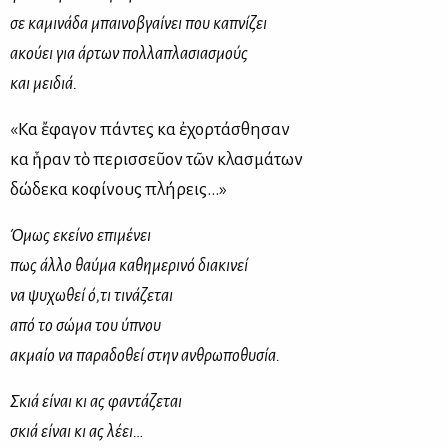
σε καμινάδα μπαινοβγαίνει που καπνίζει
ακούει για άρτων πολλαπλασιασμούς
και μειδιά.
«Καὶ ἔφαγον πάντες καὶ ἐχορτάσθησαν
καὶ ἦραν τὸ περισσεῦον τῶν κλασμάτων
δώδεκα κοφίνους πλή­ρεις…»
Όμως εκείνο επιμένει
πως άλλο θαύμα καθημερινό διακινεί
να ψυχωθεί ό,τι τινάζεται
από το σώμα του ύπνου
ακμαίο να παραδοθεί στην ανθρωποθυσία.
Σκιά είναι κι ας φαντάζεται
σκιά είναι κι ας λέει…