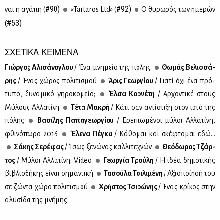
#90)
#92)
ναι η αγά­πη (
«Tartaros Ltd» (
Ο θυ­ρω­ρός των ημε­ρών
#53)
(
ΣΧΕΤΙΚΑ ΚΕΙΜΕΝΑ
Γιώρ­γος Αλι­σά­νο­γλου
/ Ένα μνη­μείο της πό­λης
Θω­μάς Βε­λισ­σά­
ρης
/ Ένας χώ­ρος πο­λι­τι­σμού
Άρις Γε­ωρ­γί­ου
/ Για­τί όχι ένα πρό­
τυ­πο, δυ­να­μι­κό γη­ρο­κο­μείο;
Έλ­σα Κορ­νέ­τη
/ Αρ­χο­ντι­κό στους
Μύ­λους Αλ­λα­τί­νη
Τέ­τα Μα­κρή
/ Κά­τι σαν αντί­στι­ξη στον ιστό της
πό­λης
Βα­σί­λης Πα­πα­γε­ωρ­γί­ου
/ Ερει­πω­μέ­νοι μύ­λοι Αλ­λα­τί­νη,
φθι­νό­πω­ρο 2016
Έλε­να Πέ­γκα
/ Κά­θο­μαι και σκέ­φτο­μαι εδώ...
Σά­κης Σε­ρέ­φας
/ Ίσως ξε­νώ­νας καλ­λι­τε­χνών
Θε­ό­δω­ρος Τζάρ­
τος
/ Μύ­λοι Αλ­λα­τί­νη: Video
Γε­ωρ­γία Τρού­λη
/ Η ιδέα δη­μο­τι­κής
βι­βλιο­θή­κης εί­ναι ση­μα­ντι­κή
Τα­σού­λα Τσι­λι­μέ­νη
/ Αξιο­ποί­η­σή του
σε ζώ­ντα χώ­ρο πο­λι­τι­σμού
Χρή­στος Τσι­ρώ­νης
/ Ένας κρί­κος στην
αλυ­σί­δα της μνή­μης