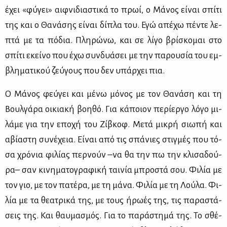
έχει «φύ­γει» αιφ­νι­δια­στι­κά το πρωί, ο Μά­νος εί­ναι σπί­τι
της και ο Θα­νά­σης εί­ναι δί­πλα του. Εγώ απέ­χω πέ­ντε λε­
πτά με τα πό­δια. Πλη­ρώ­νω, και σε λί­γο βρί­σκο­μαι στο
σπί­τι εκεί­νο που έχω συν­δυά­σει με την πα­ρου­σία του εμ­
βλη­μα­τι­κού ζεύ­γους που δεν υπάρ­χει πια.
Ο Μά­νος φεύ­γει και μέ­νω μό­νος με τον Θα­νά­ση και τη
Βουλ­γά­ρα οι­κια­κή βοη­θό. Για κά­ποιον πε­ρί­ερ­γο λό­γο μι­
λά­με για την επο­χή του Ζίβ­κοφ. Με­τά μι­κρή σιω­πή και
αβί­α­στη συ­νέ­χεια. Εί­ναι από τις σπά­νιες στιγ­μές που τό­
σα χρό­νια φι­λί­ας περ­νούν –να θα την πω την κλι­σα­δού­
ρα– σαν κι­νη­μα­το­γρα­φι­κή ται­νία μπρο­στά σου. Φι­λία με
τον γιο, με τον πα­τέ­ρα, με τη μά­να. Φι­λία με τη Λού­λα. Φι­
λία με τα θε­α­τρι­κά της, με τους ήρω­ές της, τις πα­ρα­στά­
σεις της. Και θαυ­μα­σμός. Για το πα­ρά­στη­μά της. Το σθέ­