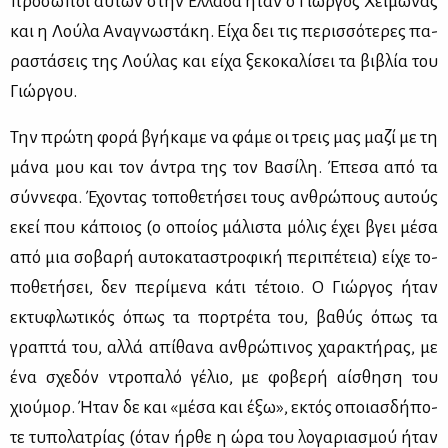
πρό­σω­ποι αυ­τών στην Ελ­λά­δα ήταν ο Γιώρ­γος Χει­μω­νάς
και η Λού­λα Ανα­γνω­στά­κη. Εί­χα δει τις πε­ρισ­σό­τε­ρες πα­
ρα­στά­σεις της Λού­λας και εί­χα ξε­κο­κα­λί­σει τα βι­βλία του
Γιώρ­γου.
Την πρώ­τη φο­ρά βγή­κα­με να φά­με οι τρεις μας μα­ζί με τη
μά­να μου και τον άντρα της τον Βα­σί­λη. Έπε­σα από τα
σύν­νε­φα. Έχο­ντας το­πο­θε­τή­σει τους αν­θρώ­πους αυ­τούς
εκεί που κά­ποιος (ο οποί­ος μά­λι­στα μό­λις έχει βγει μέ­σα
από μια σο­βα­ρή αυ­το­κα­τα­στρο­φι­κή πε­ρι­πέ­τεια) εί­χε το­
πο­θε­τή­σει, δεν πε­ρί­με­να κά­τι τέ­τοιο. Ο Γιώρ­γος ήταν
εκτυ­φλω­τι­κός όπως τα πορ­τρέ­τα του, βα­θύς όπως τα
γρα­πτά του, αλ­λά απί­θα­να αν­θρώ­πι­νος χα­ρα­κτή­ρας, με
ένα σχε­δόν ντρο­πα­λό γέ­λιο, με φο­βε­ρή αί­σθη­ση του
χιού­μορ. Ήταν δε και «μέ­σα και έξω», εκτός οποιασ­δή­πο­
τε τυ­πο­λα­τρί­ας (όταν ήρ­θε η ώρα του λο­γα­ρια­σμού ήταν