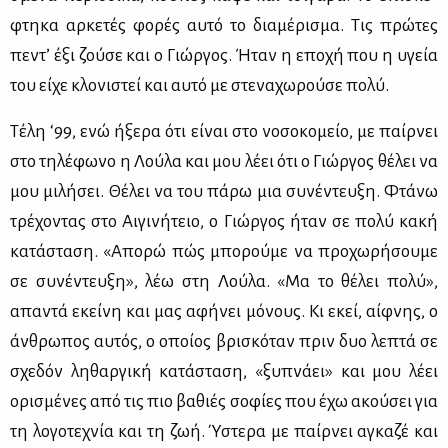
φτη­κα αρ­κε­τές φο­ρές αυ­τό το δια­μέ­ρι­σμα. Τις πρώ­τες
πεντ’ έξι ζού­σε και ο Γιώρ­γος. Ήταν η επο­χή που η υγεία
του εί­χε κλο­νι­στεί και αυ­τό με στε­να­χω­ρού­σε πο­λύ.
Τέ­λη ‘99, ενώ ήξε­ρα ότι εί­ναι στο νο­σο­κο­μείο, με παίρ­νει
στο τη­λέ­φω­νο η Λού­λα και μου λέ­ει ότι ο Γιώρ­γος θέ­λει να
μου μι­λή­σει. Θέ­λει να του πά­ρω μια συ­νέ­ντευ­ξη. Φτά­νω
τρέ­χο­ντας στο Αι­γι­νή­τειο, ο Γιώρ­γος ήταν σε πο­λύ κα­κή
κα­τά­στα­ση. «Απο­ρώ πώς μπο­ρού­με να προ­χω­ρή­σου­με
σε συ­νέ­ντευ­ξη», λέω στη Λού­λα. «Μα το θέ­λει πο­λύ»,
απα­ντά εκεί­νη και μας αφή­νει μό­νους. Κι εκεί, αίφ­νης, ο
άν­θρω­πος αυ­τός, ο οποί­ος βρι­σκό­ταν πριν δυο λε­πτά σε
σχε­δόν λη­θαρ­γι­κή κα­τά­στα­ση, «ξυ­πνά­ει» και μου λέ­ει
ορι­σμέ­νες από τις πιο βα­θιές σο­φί­ες που έχω ακού­σει για
τη λο­γο­τε­χνία και τη ζωή. Ύστε­ρα με παίρ­νει αγκα­ζέ και