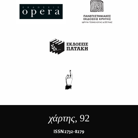
χάρτης
, 92
ΙSSN 2732-8279