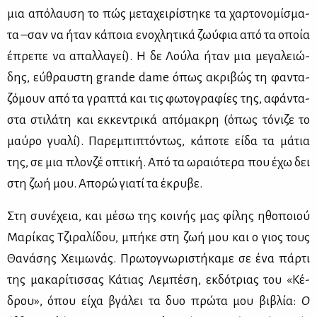
μια από­λαυ­ση το πώς με­τα­χει­ρί­στη­κε τα χαρ­το­νο­μί­σμα­
τα –σαν να ήταν κά­ποια ενο­χλη­τι­κά ζω­ύ­φια από τα οποία
έπρε­πε να απαλ­λα­γεί). Η δε Λού­λα ήταν μια με­γα­λειώ­
δης, εύ­θραυ­στη grande dame όπως ακρι­βώς τη φα­ντα­
ζό­μουν από τα γρα­πτά και τις φω­το­γρα­φί­ες της, αφά­ντα­
στα στι­λά­τη και εκ­κε­ντρι­κά από­μα­κρη (όπως τό­νι­ζε το
μαύ­ρο γυα­λί). Πα­ρε­μπι­πτό­ντως, κά­πο­τε εί­δα τα μά­τια
της, σε μια πλον­ζέ οπτι­κή. Από τα ωραιό­τε­ρα που έχω δει
στη ζωή μου. Απο­ρώ για­τί τα έκρυ­βε.
Στη συ­νέ­χεια, και μέ­σω της κοι­νής μας φί­λης ηθο­ποιού
Μα­ρί­κας Τζι­ρα­λί­δου, μπή­κε στη ζωή μου και ο γιος τους
Θα­νά­σης Χει­μω­νάς. Πρω­το­γνω­ρι­στή­κα­με σε ένα πάρ­τι
της μα­κα­ρί­τισ­σας Κά­τιας Λε­μπέ­ση, εκ­δό­τριας του «Κέ­
δρου», όπου εί­χα βγά­λει τα δυο πρώ­τα μου βι­βλία:
Ο