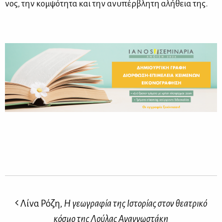
νος, την κομ­ψό­τη­τα και την ανυ­πέρ­βλη­τη αλή­θεια της.
Λίνα Ρόζη,
Η γεωγραφία της Ιστορίας στον θεατρικό
κόσμο της Λούλας Αναγνωστάκη