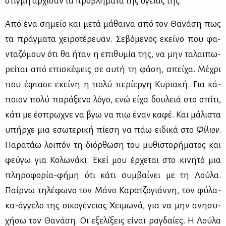
στιγ­μή άρ­χι­σαν τα προ­βλή­μα­τα της υγεί­ας της.
Από ένα ση­μείο και με­τά μά­θαι­να από τον Θα­νά­ση πως
τα πράγ­μα­τα χει­ρο­τέ­ρευαν. Σε­βό­με­νος εκεί­νο που φα­
ντα­ζό­μουν ότι θα ήταν η επι­θυ­μία της, να μην τα­λαι­πω­
ρεί­ται από επι­σκέ­ψεις σε αυ­τή τη φά­ση, απεί­χα. Μέ­χρι
που έφτα­σε εκεί­νη η πο­λύ πε­ρί­ερ­γη Κυ­ρια­κή. Για κά­
ποιον πο­λύ πα­ρά­ξε­νο λό­γο, ενώ εί­χα δου­λειά στο σπί­τι,
κά­τι με έσπρω­χνε να βγω να πιω έναν κα­φέ. Και μά­λι­στα
υπήρ­χε μια εσω­τε­ρι­κή πί­ε­ση να πάω ει­δι­κά στο
Φί­λιον
.
Πα­ρα­τάω λοι­πόν τη διόρ­θω­ση του μυ­θι­στο­ρή­μα­τος και
φεύ­γω για Κο­λω­νά­κι. Εκεί μου έρ­χε­ται στο κι­νη­τό μια
πλη­ρο­φο­ρία-φή­μη ότι κά­τι συμ­βαί­νει με τη Λού­λα.
Παίρ­νω τη­λέ­φω­νο τον Μά­νο Κα­ρα­τζο­γιάν­νη, τον φύ­λα­
κα-άγ­γε­λο της οι­κο­γέ­νειας Χει­μω­νά, για να μην ανη­συ­
χή­σω τον Θα­νά­ση. Οι εξε­λί­ξεις εί­ναι ρα­γδαί­ες. Η Λού­λα