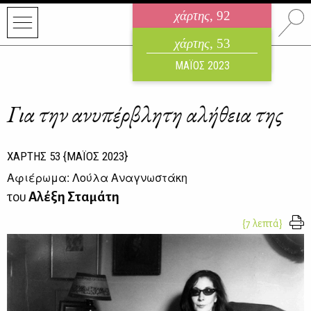
χάρτης
, 92
ηλεκτρονικό περιοδικό
χάρτης
, 53
ΑΥΓΟΥΣΤΟΣ 2026
ΜΑΪΟΣ 2023
Για την ανυπέρβλητη αλήθεια της
ΧΑΡΤΗΣ
53
{ΜΑΪΟΣ 2023}
Αφιέρωμα: Λούλα Αναγνωστάκη
του
Αλέξη Σταμάτη
{7 λεπτά}