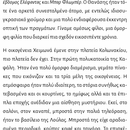
έβδο­μος Ελέ­φα­ντας
και
Μπαρ Φλω­μπέρ
. Ο Θα­νά­σης ήταν τό­
τε ένα αρ­κε­τά συ­νε­σταλ­μέ­νο άτο­μο, με εντε­λώς ιδιο­συ­
γκρα­σια­κό χιού­μορ και μια πο­λύ εν­δια­φέ­ρου­σα έκ­κε­ντρη
οπτι­κή των πραγ­μά­των. Γί­να­με αμέ­σως φί­λοι, μια όμορ­
φη φι­λία που διαρ­κεί πια σχε­δόν ει­κο­σι­πέ­ντε χρό­νια.
Η οι­κο­γέ­νεια Χει­μω­νά έμε­νε στην πλα­τεία Κο­λω­να­κί­ου,
πιο πλα­τεία δεν έχει. Στην πρώ­τη πο­λυ­κα­τοι­κία της Κα­
ψά­λη. Ήταν ένα πο­λύ όμορ­φο δια­μέ­ρι­σμα, γε­μά­το πί­να­
κες που ει­κό­νι­ζαν και τα τρία μέ­λη της οι­κο­γέ­νειας. Η
ατμό­σφαι­ρα ήταν πο­λύ ιδιαί­τε­ρη, τα στό­ρια συ­νή­θως κα­
τε­βα­σμέ­να και οι κουρ­τί­νες, το ημί­φως αλ­λά και τα έπι­
πλα επο­χής ανέ­δι­δαν μια αί­σθη­ση μυ­στή­ριου. Εκεί, στο
σα­λό­νι, στον κα­να­πέ, μπρο­στά στην πα­λιά τη­λε­ό­ρα­ση,
ήταν το βα­σί­λειο της Λού­λας. Μπρο­στά της εί­χε αρα­δια­
σμέ­να πε­ριο­δι­κά, κού­πες κα­φέ και τσι­γά­ρα. Το επι­σκέ­