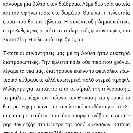
κά­νου­με μια βόλ­τα στον διά­δρο­μο. Λέ­με δυο τρία αστεία
και τον αφή­νω πί­σω στο δω­μά­τιο. Θα εί­ναι η τε­λευ­ταία
φο­ρά που θα τον έβλε­πα. Η συ­νέ­ντευ­ξη δη­μο­σιεύ­τη­κε
στην
Κα­θη­με­ρι­νή
με κά­τι κα­τα­πλη­κτι­κές φω­το­γρα­φί­ες του
Σκο­πε­λί­τη. Η τε­λευ­ταία της ζω­ής του.
Έκτο­τε οι συ­να­ντή­σεις μας με τη Λού­λα ήταν αυ­στη­ρά
δια­προ­σω­πι­κές. Την έβλε­πα κά­θε δύο πε­ρί­που χρό­νια,
λέ­γα­με τα νέα μας, δια­τη­ρού­σε εκεί­νο το φευ­γα­λέο, εξω­
τε­ρι­κά εύ­θραυ­στο αλ­λά εσω­τε­ρι­κά πο­λύ στε­ρεό προ­φίλ.
Μι­λά­γα­με για τα πά­ντα: από τα σί­ριαλ της τη­λε­ό­ρα­σης,
τα ριά­λι­τι, μέ­χρι τον Γιώρ­γο, τον Θα­νά­ση και φυ­σι­κά το
θέ­α­τρο. Εί­χα­με κά­νει μια ανα­λυ­τι­κή κου­βέ­ντα για το «Σε
σας που με ακού­τε», που τό­σο όμορ­φα ανέ­βα­σε ο Λευ­τέ­
ρης Βο­για­τζής στο Θέ­α­τρο της οδού Κυ­κλά­δων. Κά­ποια