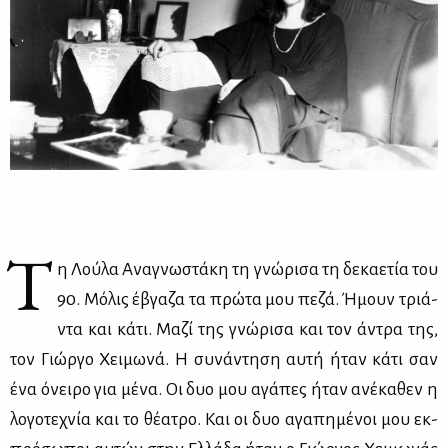
Τ
η Λού­λα Ανα­γνω­στά­κη τη γνώ­ρι­σα τη δε­κα­ε­τία του
90. Μό­λις έβγα­ζα τα πρώ­τα μου πε­ζά. Ήμουν τριά­
ντα και κά­τι. Μα­ζί της γνώ­ρι­σα και τον άντρα της,
τον Γιώρ­γο Χει­μω­νά. Η συ­νά­ντη­ση αυ­τή ήταν κά­τι σαν
ένα όνει­ρο για μέ­να. Οι δυο μου αγά­πες ήταν ανέ­κα­θεν η
λο­γο­τε­χνία και το θέ­α­τρο. Και οι δυο αγα­πη­μέ­νοι μου εκ­