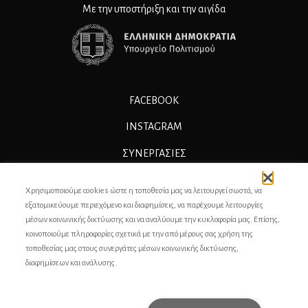
Με την υποστήριξη και την αιγίδα
FACEBOOK
INSTAGRAM
ΣΥΝΕΡΓΑΣΊΕΣ
ΔΙΑΦΗΜΙΣΗ
Χρησιμοποιούμε cookies ώστε η τοποθεσία μας να λειτουργεί σωστά, να
ΕΠΙΚΟΙΝΩΝΙΑ
εξατομικεύουμε περιεχόμενο και διαφημίσεις, να παρέχουμε λειτουργίες
μέσων κοινωνικής δικτύωσης και να αναλύουμε την κυκλοφορία μας. Επίσης,
ΣΥΝΤΕΛΕΣΤΕΣ
κοινοποιούμε πληροφορίες σχετικά με την από μέρους σας χρήση της
τοποθεσίας μας στους συνεργάτες μέσων κοινωνικής δικτύωσης,
ΤΑΥΤΟΤΗΤΑ
διαφημίσεων και ανάλυσης.
ΠΡΟΣΩΠΙΚΆ ΔΕΔΟΜΈΝΑ