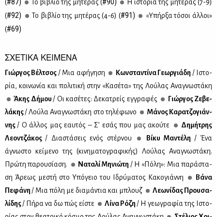
#87)
#90)
(
Το βι­βλίο της μη­τέ­ρας (
Η ιστο­ρία της μη­τέ­ρας (7-9)
#92)
#91)
(
Το βι­βλίο της μη­τέ­ρας (4-6) (
«Υπήρ­ξα τό­σοι άλ­λοι»
#69)
(
ΣΧΕΤΙΚΑ ΚΕΙΜΕΝΑ
Γιώρ­γος Βέλ­τσος
/ Μια αφή­γη­ση
Κων­στα­ντί­να Γε­ωρ­γιά­δη
/ Ιστο­
ρία, κοι­νω­νία και πο­λι­τι­κή στην «Κα­σέ­τα» της Λού­λας Ανα­γνω­στά­κη
Άκης Δή­μου
/ Οι κα­σέ­τες: Δε­κα­τρείς εγ­γρα­φές
Γιώρ­γος Ζε­βε­
λά­κης
/ Λού­λα Ανα­γνω­στά­κη στο τη­λέ­φω­νο
Μά­νος Κα­ρα­τζο­γιάν­
νης
/ Ο άλ­λος μας εαυ­τός – Σ’ εσάς που μας ακού­τε
Δη­μή­τρης
Λε­ον­τζά­κος
/ Δια­στά­σεις ενός στέρ­νου
Βί­κυ Μα­ντέ­λη
/ Ένα
άγνω­στο κεί­με­νο της (κι­νη­μα­το­γρα­φι­κής) Λού­λας Ανα­γνω­στά­κη.
Πρώ­τη πα­ρου­σί­α­ση.
Να­τα­λί Μη­νιώ­τη
/ Η «Πό­λη»: Μια πα­ρά­στα­
ση Άρε­ως με­στή στο Υπό­γειο του Ιδρύ­μα­τος Κα­κο­γιάν­νη
Βά­να
Πε­φά­νη
/ Μια πό­λη με δια­μά­ντια και μπλουζ
Λε­ω­νί­δας Πρου­σα­
λί­δης
/ Πή­ρα να δω πώς εί­στε
Λί­να Ρό­ζη
/ Η γε­ω­γρα­φία της Ιστο­
ρί­ας στον θε­α­τρι­κό κό­σμο της Λού­λας Ανα­γνω­στά­κη
Στέ­λιος Χρι­