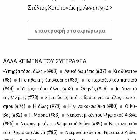
Στέλιος Χριστονάκης,
Αμάρι 1952
επιστροφή στο αφιέρωμα
ΑΛΛΑ ΚΕΙΜΕΝΑ ΤΟΥ ΣΥΓΓΡΑΦΕΑ
#63)
#37)
«Υπήρ­ξα τό­σοι άλ­λοι» (
Λευ­κό δω­μά­τιο (
Κι αδύ­να­τον
#8)
#39)
(
Η σπί­θα της έμπνευ­σης (
Το πορ­τρέ­το του παπ­πού
#44)
#53)
#58)
(
Υπήρ­ξα τό­σοι άλ­λοι (
Οδη­γός (
Το Δυ­να­μό
#73)
της Μνή­μης (
Ση­μειώ­σεις από το δρό­μο για το τέ­λος του κό­
#76)
#78)
#80)
σμου (
Η άλως (
Η γυ­ναί­κα-σω­θι­κά (
Ο Κύ­
#82)
#83)
βος (
Η Μά­σκα (
Νε­κρο­νο­μι­κόν του Ψη­φια­κού Αιώ­να
#86)
#89)
(
Νε­κρο­νο­μι­κόν του Ψη­φια­κού Αιώ­να (
Νε­κρο­νο­μι­κόν
#85)
του Ψη­φια­κού Αιώ­να (
Νε­κρο­νο­μι­κόν του Ψη­φια­κού Αιώ­να