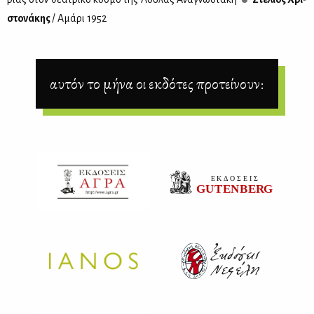
στο­νά­κης
/ Αμά­ρι 1952
αυτόν το μήνα οι εκδότες προτείνουν: