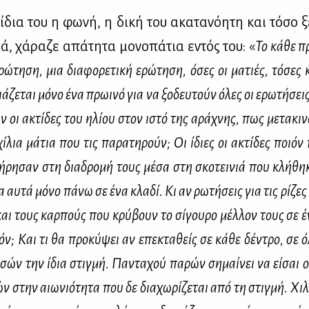
ίδια του η φω­νή, η δι­κή του ακα­τα­νό­η­τη και τό­σο ξ
, χά­ρα­ζε απά­τη­τα μο­νο­πά­τια εντός του: «
Το κά­θε πρ
ρώ­τη­ση, μια δια­φο­ρε­τι­κή ερώ­τη­ση, όσες οι μα­τιές, τό­σες 
ά­ζε­ται μό­νο ένα πρω­ι­νό για να ξο­δευ­τούν όλες οι ερω­τή­σε
οι ακτί­δες του ηλί­ου στον ιστό της αρά­χνης, πως με­τα­κι­
ί­λια μά­τια που τις πα­ρα­τη­ρούν; Οι ίδιες οι ακτί­δες ποιόν 
ή­ρη­σαν στη δια­δρο­μή τους μέ­σα στη σκο­τει­νιά που κλή­θη
αυ­τά μό­νο πά­νω σε ένα κλα­δί. Κι αν ρω­τή­σεις για τις ρί­ζες
και τους καρ­πούς που κρύ­βουν το σί­γου­ρο μέλ­λον τους σε έ
ρόν; Και τι θα προ­κύ­ψει αν επε­κτα­θείς σε κά­θε δέ­ντρο, σε 
σών την ίδια στιγ­μή. Πα­ντα­χού πα­ρών ση­μαί­νει να εί­σαι 
 στην αιω­νιό­τη­τα που δε δια­χω­ρί­ζε­ται από τη στιγ­μή. Χι­λ