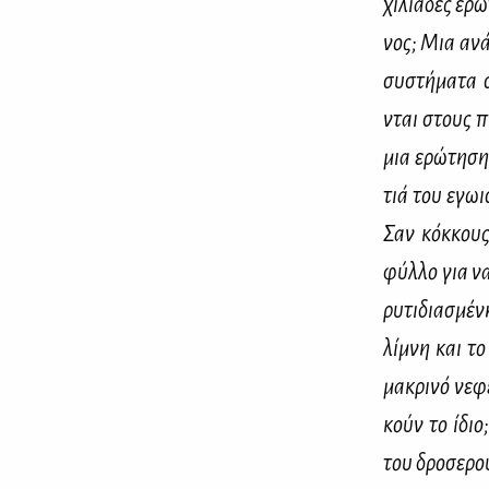
χι­λιά­δες ερω
νος; Μια ανά­
συ­στή­μα­τα 
νται στους πν
μια ερώ­τη­ση
τιά του εγω­ι
Σαν κόκ­κους
φύλ­λο για να
ρυ­τι­δια­σμέ­
λί­μνη και το
μα­κρι­νό νε­
κούν το ίδιο; 
του δρο­σε­ρο