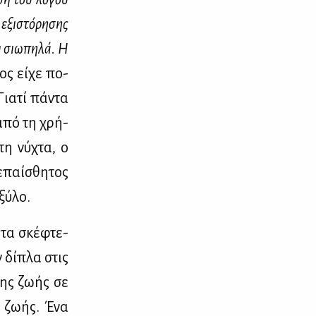
εξι­στό­ρη­σης
ι σιω­πη­λά. Η
ος εί­χε πο­
ια­τί πά­ντα
ι από τη χρή­
τη νύ­χτα, ο
­παί­σθη­τος
ξύ­λο.
 τα σκέ­φτε­
 δί­πλα στις
της ζω­ής σε
ς ζω­ής. Ένα