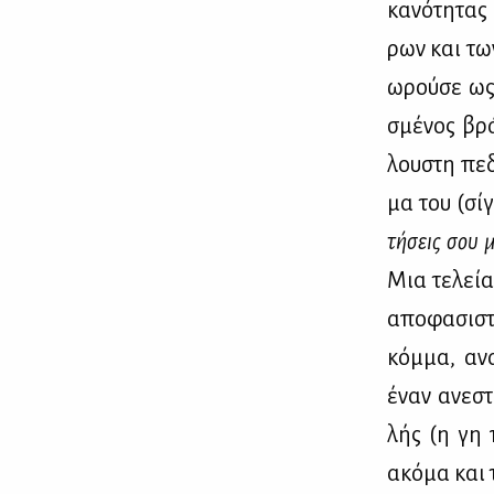
κα­νό­τη­τα
ρων και των
ω­ρού­σε ως
σμέ­νος βρά
λου­στη πε­
μα του (σί­
τή­σεις σου μ
Μια τε­λεία
απο­φα­σι­στ
κόμ­μα, ανα
έναν ανε­στ
λής (η γη πε
ακό­μα και 