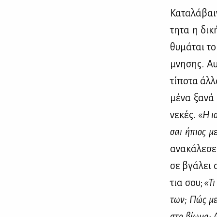
Κα­τα­λά­βα
τη­τα η δι­
θυ­μά­ται τ
μνη­σης. Αυ
τί­πο­τα άλ­
μέ­να ξα­νά 
νε­κές. «
Η ισ
σαι ήπιος με
ανα­κά­λε­σ
σε βγά­λει 
τια σου;
«Τι 
των; Πώς με­τ
στο βί­ω­μα; 