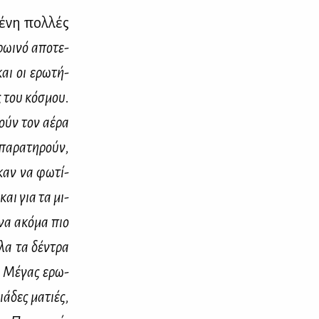
έ­νη πολ­λές
ω­ι­νό απο­τε­
και οι ερω­τή­
ις του κό­σμου.
νούν τον αέ­ρα
πα­ρα­τη­ρούν,
­καν να φω­τί­
 και για τα μι­
να ακό­μα πιο
όλα τα δέ­ντρα
ο Μέ­γας ερω­
ιά­δες μα­τιές,