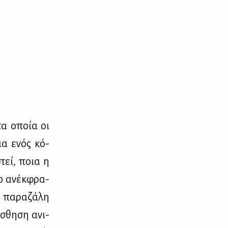
 τα οποία οι
δια ενός κό­
στεί, ποια η
το ανέκ­φρα­
 πα­ρα­ζά­λη
­σθη­ση ανι­