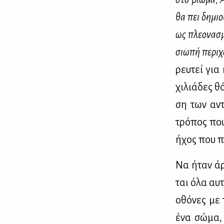
θα πει δη­μιο
ως πλε­ο­να­σ
σιω­πή πε­ρι­
ρευ­τεί για
χι­λιά­δες θ
ση των αντι
τρό­πος που
ήχος που πα­
Να ήταν άρα
ται όλα αυ­
οθό­νες με 
ένα σώ­μα, 