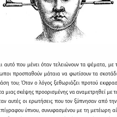
ναι αυ­τό που μέ­νει όταν τε­λειώ­νουν τα ψέ­μα­τα, με
ω­ποι προ­σπα­θούν μά­ταια να φω­τί­σουν τα σκο­τά­
­ση του; Όταν ο λό­γος ξε­θω­ριά­ζει προ­τού εκ­φρα­
η­τα μιας σκέ­ψης προ­ο­ρι­σμέ­νης να ανα­με­τρη­θεί με 
αν αυ­τές οι ερω­τή­σεις που τον ξύ­πνη­σαν από την
­πί­γρα­φου ύπνου, συ­νυ­φα­σμέ­νου με τη με­τέ­ω­ρη αί