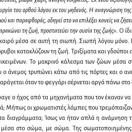
υρ­γία του ορ­θού λό­γου εκ του μη­δε­νός. Η ανα­γνώ­ρι­ση της 
μού και πα­ρα­φθο­ράς, οδη­γεί στο να επι­λέ­ξει κα­νείς να ζή­σε
χα­ρα­κώ­νει τη ζωή, προ­στα­τεύ­ει την ου­σία της ζω­ής».
Ο ίδι
 και­ρό μέ­σα σε αυ­τή τη σιω­πή. Σιω­πή λό­γου μό­νο. Γ
ό­ρυ­βοι κα­τα­κλύ­ζουν τη ζωή. Τρι­ξί­μα­τα και γδού­πο
­κει­μέ­νων. Το μα­κρι­νό κά­λε­σμα των ζώ­ων μέ­σα σ
 ο άνε­μος τρυ­πώ­νει κά­τω από τις πόρ­τες και ο ανε
ρά­γε­ται όταν το φεγ­γά­ρι σέρ­νε­ται αρ­γά πά­νω στο 
­γε ο ήχος από τα μη­χα­νή­μα­τα που τον έκα­ναν να
τά; Μή­πως οι χρω­μα­τι­στές λά­μπες που τρε­μό­παι­ζαν
τα δια­γράμ­μα­τα; Ίσως να ήταν απλά η ανά­μνη­ση 
μέ­σα στο σώ­μα, με σώ­μα. Της σω­μα­το­ποι­η­μέ­νη