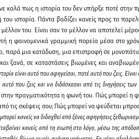
ι­νε κα­λά πως η ιστο­ρία του δεν υπήρ­ξε πο­τέ στην πρ
κή του ιστο­ρία. Πά­ντα βα­δί­ζει κα­νείς προς το πα­ρελ
ο μέλ­λον του. Εί­ναι σαν το μέλ­λον να απο­τε­λεί μέ­ρ
­τή η φαι­νο­με­νι­κά γραμ­μι­κή πο­ρεία μέ­σα στο χρό­ν
λο, πα­ρά μια κα­τά­δυ­ση, μια επι­στρο­φή σε μο­νο­πά­τ
και ξα­νά, σε κα­τα­στά­σεις βιω­μέ­νες και ανα­βιω­μέ­
το­ρία εί­ναι αυ­τό που αφη­γεί­σαι, πο­τέ αυ­τό που ζεις. Εί­ναι 
 αυ­τό που ζεις και να δι­δά­σκε­σαι από τις δι­η­γή­σεις τω
ε στην πραγ­μα­τι­κό­τη­τα η φω­νή του. Πώς μπο­ρεί η 
από τις σκέ­ψεις σου; Πώς μπο­ρεί να ψεύ­δε­ται μπρο
μπο­ρεί κα­νείς να δι­δα­χθεί από ξέ­νες αφη­γή­σεις ξε­θω­ρια­σ
α­βαί­νει κα­νείς από τη σιω­πή στο λό­γο, μέ­σω της από­δο­σ
Αστα­θές βί­ω­μα χω­ρίς ανά­γκη νο­ή­μα­τος. Εκ νέ­ου αξιο­λό­γη