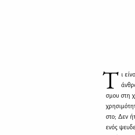
Τ
ι εί­
άν­θρ
σμου στη χά
χρη­σι­μό­τ
στο; Δεν ήτ
ενός ψευ­δε