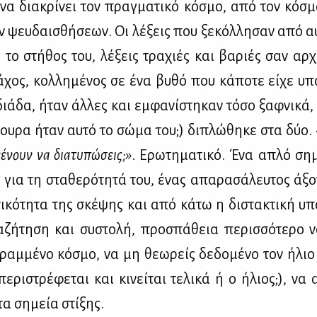
ς να δια­κρί­νει τον πραγ­μα­τι­κό κό­σμο, από τον κό­σ
 ψευ­δαι­σθή­σε­ων. Οι λέ­ξεις που ξε­κόλ­λη­σαν από α
 το στή­θος του, λέ­ξεις τρα­χιές και βα­ριές σαν αρ­χα
­χος, κολ­λη­μέ­νος σε ένα βυ­θό που κά­πο­τε εί­χε υπ
διά­δα, ήταν άλ­λες και εμ­φα­νί­στη­καν τό­σο ξαφ­νι­κά
γου­ρα ήταν αυ­τό το σώ­μα του;) δι­πλώ­θη­κε στα δύο. 
έ­νουν να δια­τυ­πώ­σεις;».
Ερω­τη­μα­τι­κό. Ένα απλό ση­μ
 για τη στα­θε­ρό­τη­τά του, ένας απα­ρα­σά­λευ­τος άξο
ι­κό­τη­τα της σκέ­ψης και από κά­τω η δι­στα­κτι­κή υπ
­ζή­τη­ση και συ­στο­λή, προ­σπά­θεια πε­ρισ­σό­τε­ρο ν
ραμ­μέ­νο κό­σμο, να μη θε­ω­ρείς δε­δο­μέ­νο τον ήλιο
­ρι­στρέ­φε­ται και κι­νεί­ται τε­λι­κά ή ο ήλιος;), να
τα ση­μεία στί­ξης.