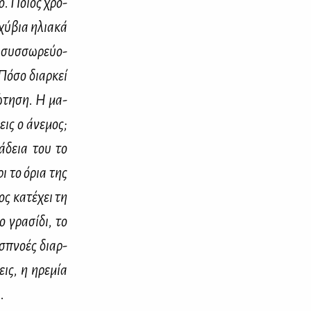
­νο. Ποιος χρό­
χύ­βια ηλια­κά
 συσ­σω­ρεύ­ο­
Πό­σο διαρ­κεί
ώ­τη­ση. Η μα­
εις ο άνε­μος;
 άδεια του το
ρι το όρια της
ος κα­τέ­χει τη
 γρα­σί­δι, το
­σπνο­ές διαρ­
σεις, η ηρε­μία
.