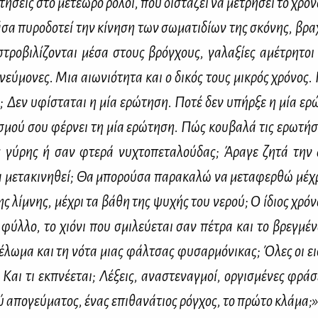
­τή­σεις στο με­τέ­ω­ρο ρο­λόι, που δι­στά­ζει να με­τρή­σει το χρό
σα πυ­ρο­δο­τεί την κί­νη­ση των σω­μα­τι­δί­ων της σκό­νης, βρα­
στρο­βι­λί­ζο­νται μέ­σα στους βρόγ­χους, γα­λα­ξί­ες αμέ­τρη­τοι
εύ­μο­νες. Μια αιω­νιό­τη­τα και ο δι­κός τους μι­κρός χρό­νος. 
;
Δεν υφί­στα­ται η μία ερώ­τη­ση. Πο­τέ δεν υπήρ­ξε η μία ερ
­σμού σου φέρ­νει τη μία ερώ­τη­ση. Πώς κου­βα­λά τις ερω­τή­σ
 γύ­ρης ή σαν φτε­ρά νυ­χτο­πε­τα­λού­δας; Άρα­γε ζη­τά την
 με­τα­κι­νη­θεί; Θα μπο­ρού­σα πα­ρα­κα­λώ να με­τα­φερ­θώ μέ­χ
νης λί­μνης, μέ­χρι τα βά­θη της ψυ­χής του νε­ρού; Ο ίδιος χρό­ν
 φύλ­λο, το χιό­νι που σμι­λεύ­ε­ται σαν πέ­τρα και το βρεγ­μέ­νο
φέ­λω­μα και τη νό­τα μιας φάλ­τσας φυ­σαρ­μό­νι­κας; Όλες οι ει
Και τι εκ­πνέ­ε­ται; Λέ­ξεις, ανα­στε­ναγ­μοί, ορ­γι­σμέ­νες φρά­
ύ απο­γεύ­μα­τος, ένας επι­θα­νά­τιος ρόγ­χος, το πρώ­το κλά­μα;»