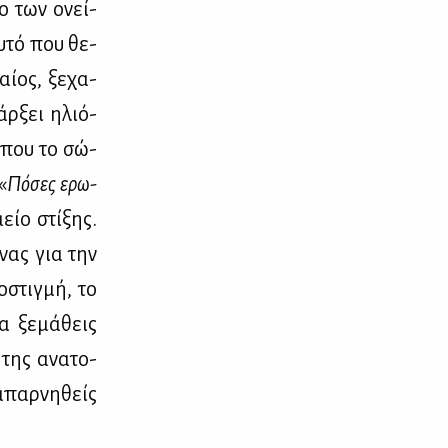
μο των ονεί­
υ­τό που θε­
ί­ος, ξε­χα­
άρ­ξει ηλιό­
, που το σώ­
«
Πό­σες ερω­
είο στί­ξης.
­νας για την
ο­στιγ­μή, το
α ξε­μά­θεις
 της ανα­το­
 απαρ­νη­θείς