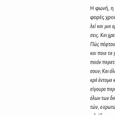
Η φω­νή, η 
φο­ρές χροιά
λεί και μια ε
σεις. Και χρει
Πώς πέ­φτουν 
και ποια τα χ
ποιόν πα­ρα­τ
σουν; Και όλα 
κρά έντο­μα 
σί­γου­ρο πα­
όλων των δα­
τών, ο ερω­τών