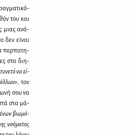
αγ­μα­τι­κό­
­θόν του και
ος μιας ανά­
ο δεν εί­ναι
ια περ­πα­τη­
νες στο δι­η­
συ­νε­τό να εί­
ν άλ­λων»,
τον
φω­νή σου να
­στά στα μά­
μέ­νων βιω­μά­
ης νο­ή­μα­τος
­ση του λό­γου