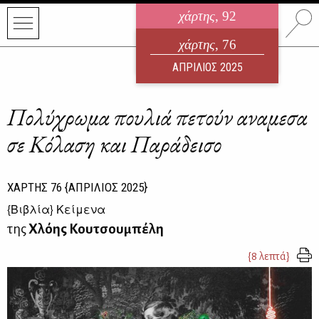
χάρτης
, 92
ηλεκτρονικό περιοδικό
χάρτης
, 76
ΑΥΓΟΥΣΤΟΣ 2026
ΑΠΡΙΛΙΟΣ 2025
Πολύχρωμα πουλιά πετούν αναμεσα
σε Κόλαση και Παράδεισο
ΧΑΡΤΗΣ
76
{ΑΠΡΙΛΙΟΣ 2025}
{
Βιβλία
} Κείμενα
της
Χλόης Κουτσουμπέλη
{8 λεπτά}