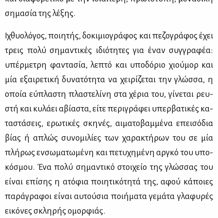
ση­μα­σία της λέ­ξης.
Ιχθυο­λό­γος, ποι­η­τής, δο­κι­μιο­γρά­φος και πε­ζο­γρά­φος έχει
τρεις πο­λύ ση­μα­ντι­κές ιδιό­τη­τες για έναν συγ­γρα­φέα:
υπέρ­με­τρη φα­ντα­σία, λε­πτό και υπο­δό­ριο χιού­μορ και
μία εξαι­ρε­τι­κή δυ­να­τό­τη­τα να χει­ρί­ζε­ται την γλώσ­σα, η
οποία εύ­πλα­στη πλα­στε­λί­νη στα χέ­ρια του, γί­νε­ται ρευ­
στή και κυ­λά­ει αβί­α­στα, εί­τε πε­ρι­γρά­φει υπερ­βα­τι­κές κα­
τα­στά­σεις, ερω­τι­κές σκη­νές, αι­μα­το­βαμ­μέ­να επει­σό­δια
βί­ας ή απλώς συ­νο­μι­λί­ες των χα­ρα­κτή­ρων του σε μία
πλή­ρως εν­σω­μα­τω­μέ­νη και πε­τυ­χη­μέ­νη αρ­γκό του υπο­
κό­σμου. Ένα πο­λύ ση­μα­ντι­κό στοι­χείο της γλώσ­σας του
εί­ναι επί­σης η ατό­φια ποι­η­τι­κό­τη­τά της, αφού κά­ποιες
πα­ρά­γρα­φοι εί­ναι αυ­τού­σια ποι­ή­μα­τα γε­μά­τα γλα­φυ­ρές
ει­κό­νες σκλη­ρής ομορ­φιάς.