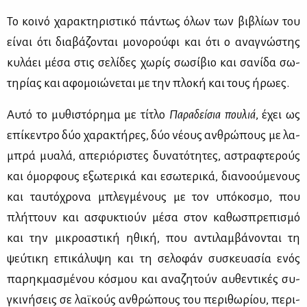
Το κοι­νό χα­ρα­κτη­ρι­στι­κό πά­ντως όλων των βι­βλί­ων του
εί­ναι ότι δια­βά­ζο­νται μο­νο­ρού­φι και ότι ο ανα­γνώ­στης
κυ­λά­ει μέ­σα στις σε­λί­δες χω­ρίς σω­σί­βιο και σα­νί­δα σω­
τη­ρί­ας και αφο­μοιώ­νε­ται με την πλο­κή και τους ήρω­ες.
Αυ­τό το μυ­θι­στό­ρη­μα με τί­τλο
Πα­ρα­δεί­σια που­λιά
, έχει ως
επί­κε­ντρο δύο χα­ρα­κτή­ρες, δύο νέ­ους αν­θρώ­πους με λα­
μπρά μυα­λά, απε­ριό­ρι­στες δυ­να­τό­τη­τες, αστρα­φτε­ρούς
και όμορ­φους εξω­τε­ρι­κά και εσω­τε­ρι­κά, δια­νο­ού­με­νους
και ταυ­τό­χρο­να μπλεγ­μέ­νους με τον υπό­κο­σμο, που
πλήτ­τουν και ασφυ­κτιούν μέ­σα στον κα­θω­σπρε­πι­σμό
και την μι­κρο­α­στι­κή ηθι­κή, που αντι­λαμ­βά­νο­νται τη
ψεύ­τι­κη επι­κά­λυ­ψη και τη σε­λο­φάν συ­σκευα­σία ενός
πα­ρηκ­μα­σμέ­νου κό­σμου και ανα­ζη­τούν αυ­θε­ντι­κές συ­
γκι­νή­σεις σε λαϊ­κούς αν­θρώ­πους του πε­ρι­θω­ρί­ου, πε­ρι­