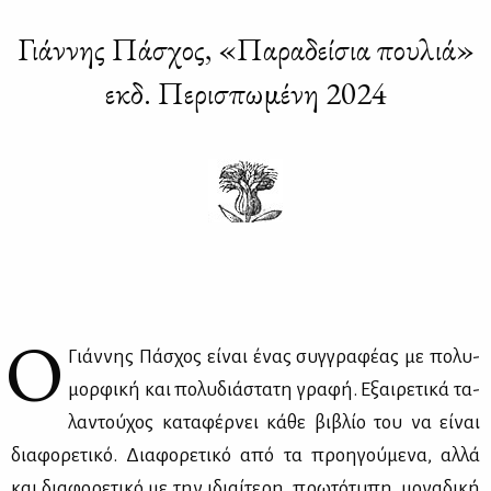
Γιάννης Πάσχος, «Παραδείσια πουλιά»
εκδ. Περισπωμένη 2024
O
Γιάν­νης Πά­σχος εί­ναι ένας συγ­γρα­φέ­ας με πο­λυ­
μορ­φι­κή και πο­λυ­διά­στα­τη γρα­φή. Εξαι­ρε­τι­κά τα­
λα­ντού­χος κα­τα­φέρ­νει κά­θε βι­βλίο του να εί­ναι
δια­φο­ρε­τι­κό. Δια­φο­ρε­τι­κό από τα προη­γού­με­να, αλ­λά
και δια­φο­ρε­τι­κό με την ιδιαί­τε­ρη, πρω­τό­τυ­πη, μο­να­δι­κή