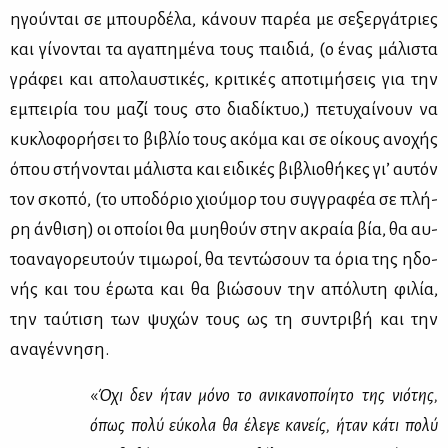
η­γού­νται σε μπουρ­δέ­λα, κά­νουν πα­ρέα με σε­ξερ­γά­τριες
και γί­νο­νται τα αγα­πη­μέ­να τους παι­διά, (ο ένας μά­λι­στα
γρά­φει και απο­λαυ­στι­κές, κρι­τι­κές απο­τι­μή­σεις για την
εμπει­ρία του μα­ζί τους στο δια­δί­κτυο,) πε­τυ­χαί­νουν να
κυ­κλο­φο­ρή­σει το βι­βλίο τους ακό­μα και σε οί­κους ανο­χής
όπου στή­νο­νται μά­λι­στα και ει­δι­κές βι­βλιο­θή­κες γι’ αυ­τόν
τον σκο­πό, (το υπο­δό­ριο χιού­μορ του συγ­γρα­φέα σε πλή­
ρη άν­θι­ση) οι οποί­οι θα μυ­η­θούν στην ακραία βία, θα αυ­
το­α­να­γο­ρευ­τούν τι­μω­ροί, θα τε­ντώ­σουν τα όρια της ηδο­
νής και του έρω­τα και θα βιώ­σουν την από­λυ­τη φι­λία,
την ταύ­τι­ση των ψυ­χών τους ως τη συ­ντρι­βή και την
ανα­γέν­νη­ση.
«
Όχι δεν ήταν μό­νο το ανι­κα­νο­ποί­η­το της νιό­της,
όπως πο­λύ εύ­κο­λα θα έλε­γε κα­νείς, ήταν κά­τι πο­λύ