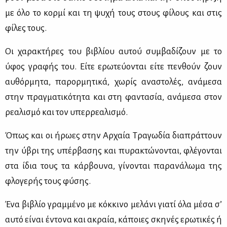
με όλο το κορ­μί και τη ψυ­χή τους στους φί­λους και στις
φί­λες τους.
Οι χα­ρα­κτή­ρες του βι­βλί­ου αυ­τού συμ­βα­δί­ζουν με το
ύφος γρα­φής του. Εί­τε ερω­τεύ­ο­νται εί­τε πεν­θούν ζουν
αυ­θόρ­μη­τα, πα­ρορ­μη­τι­κά, χω­ρίς ανα­στο­λές, ανά­με­σα
στην πραγ­μα­τι­κό­τη­τα και στη φα­ντα­σία, ανά­με­σα στον
ρε­α­λι­σμό και τον υπερ­ρε­α­λι­σμό.
Όπως και οι ήρω­ες στην Αρ­χαία Τρα­γω­δία δια­πράτ­τουν
την ύβρι της υπέρ­βα­σης και πυ­ρα­κτώ­νο­νται, φλέ­γο­νται
στα ίδια τους τα κάρ­βου­να, γί­νο­νται πα­ρα­νά­λω­μα της
φλο­γε­ρής τους φύ­σης.
Ένα βι­βλίο γραμ­μέ­νο με κόκ­κι­νο με­λά­νι για­τί όλα μέ­σα σ’
αυ­τό εί­ναι έντο­να και ακραία, κά­ποιες σκη­νές ερω­τι­κές ή