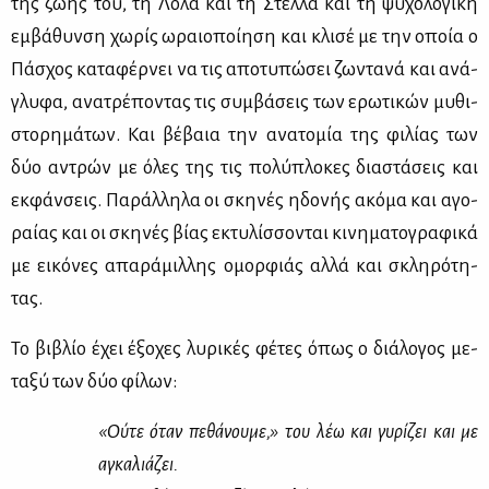
της ζω­ής του, τη Λό­λα και τη Στέλ­λα και τη ψυ­χο­λο­γι­κή
εμ­βά­θυν­ση χω­ρίς ωραιο­ποί­η­ση και κλι­σέ με την οποία ο
Πά­σχος κα­τα­φέρ­νει να τις απο­τυ­πώ­σει ζω­ντα­νά και ανά­
γλυ­φα, ανα­τρέ­πο­ντας τις συμ­βά­σεις των ερω­τι­κών μυ­θι­
στο­ρη­μά­των. Και βέ­βαια την ανα­το­μία της φι­λί­ας των
δύο αντρών με όλες της τις πο­λύ­πλο­κες δια­στά­σεις και
εκ­φάν­σεις. Πα­ράλ­λη­λα οι σκη­νές ηδο­νής ακό­μα και αγο­
ραί­ας και οι σκη­νές βί­ας εκτυ­λίσ­σο­νται κι­νη­μα­το­γρα­φι­κά
με ει­κό­νες απα­ρά­μιλ­λης ομορ­φιάς αλ­λά και σκλη­ρό­τη­
τας.
Το βι­βλίο έχει έξο­χες λυ­ρι­κές φέ­τες όπως ο διά­λο­γος με­
τα­ξύ των δύο φί­λων:
«Ού­τε όταν πε­θά­νου­με,» του λέω και γυ­ρί­ζει και με
αγκα­λιά­ζει.