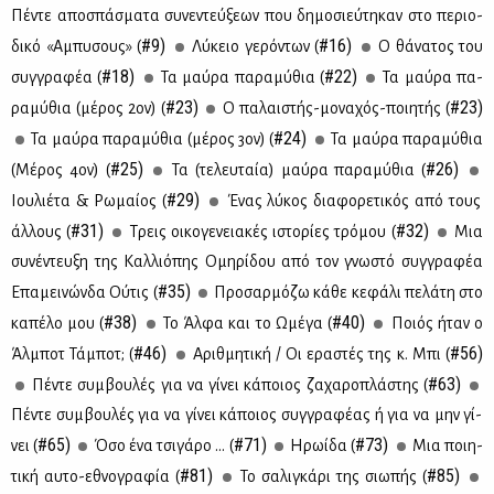
Πέ­ντε απο­σπά­σμα­τα συ­νε­ντεύ­ξε­ων που δη­μο­σιεύ­τη­καν στο πε­ριο­
#9)
#16)
δι­κό «Αμπυ­σους» (
Λύ­κειο γε­ρό­ντων (
Ο θά­να­τος του
#18)
#22)
συγ­γρα­φέα (
Τα μαύ­ρα πα­ρα­μύ­θια (
Τα μαύ­ρα πα­
#23)
#23)
ρα­μύ­θια (μέ­ρος 2ον) (
Ο πα­λαι­στής-μο­να­χός-ποι­η­τής (
#24)
Τα μαύ­ρα πα­ρα­μύ­θια (μέ­ρος 3ον) (
Τα μαύ­ρα πα­ρα­μύ­θια
#25)
#26)
(Mέ­ρος 4ον) (
Τα (τε­λευ­ταία) μαύ­ρα πα­ρα­μύ­θια (
#29)
Ιου­λιέ­τα & Ρω­μαί­ος (
Ένας λύ­κος δια­φο­ρε­τι­κός από τους
#31)
#32)
άλ­λους (
Τρεις οι­κο­γε­νεια­κές ιστο­ρί­ες τρό­μου (
Μια
συ­νέ­ντευ­ξη της Καλ­λιό­πης Ομη­ρί­δου από τον γνω­στό συγ­γρα­φέα
#35)
Επα­μει­νών­δα Ού­τις (
Προ­σαρ­μό­ζω κά­θε κε­φά­λι πε­λά­τη στο
#38)
#40)
κα­πέ­λο μου (
Το Άλ­φα και το Ωμέ­γα (
Ποιός ήταν ο
#46)
#56)
Άλ­μποτ Τά­μποτ; (
Αριθ­μη­τι­κή / Οι ερα­στές της κ. Μπι (
#63)
Πέ­ντε συμ­βου­λές για να γί­νει κά­ποιος ζα­χα­ρο­πλά­στης (
Πέ­ντε συμ­βου­λές για να γί­νει κά­ποιος συγ­γρα­φέ­ας ή για να μην γί­
#65)
#71)
#73)
νει (
Όσο ένα τσι­γά­ρο ... (
Ηρω­ί­δα (
Μια ποι­η­
#81)
#85)
τι­κή αυ­το-εθνο­γρα­φία (
Το σα­λι­γκά­ρι της σιω­πής (