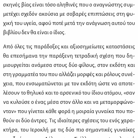
σκη­νές βί­ας εί­ναι τό­σο αλη­θι­νές που ο ανα­γνώ­στης συμ­
με­τέ­χει σχε­δόν ακού­σια με σο­βα­ρές επι­πτώ­σεις στη ψυ­
χι­κή του υγεία, αφού πο­τέ με­τά την ανά­γνω­ση αυ­τού του
βι­βλί­ου δεν θα εί­ναι ο ίδιος.
Από όλες τις πα­ρά­δο­ξες και αξιο­ση­μεί­ω­τες κα­τα­στά­σεις
θα επε­σή­μα­να την πα­ρά­ξε­νη τε­τρα­δι­κή σχέ­ση που δη­
μιουρ­γεί­ται ανά­με­σα στους δύο φί­λους, στον εκ­δό­τη και
στη γραμ­μα­τέα του που αλ­λά­ζει μορ­φές και ρό­λους συ­νέ­
χεια, που εν­σω­μα­τώ­νε­ται με τον εκ­δό­τη ώστε να απο­τε­
λέ­σουν το θη­λυ­κό και το αρ­σε­νι­κό του ίδιου ατό­μου, «σαν
να κυ­λού­σε ο ένας μέ­σα στον άλ­λο και να με­τα­μορ­φώ­νο­
νταν» που γί­νε­ται κά­θε φο­ρά η μοι­ραία γυ­ναί­κα που πο­
θούν οι δύο άντρες. Τις ιδιαί­τε­ρες σχέ­σεις του ενός χα­ρα­
κτή­ρα, του Ιε­ρο­κλή με τις δύο πιο ση­μα­ντι­κές γυ­ναί­κες