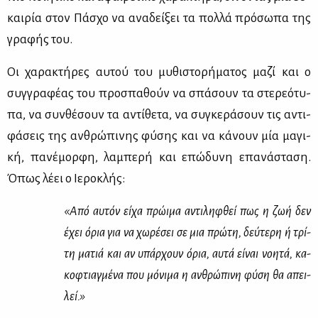
και­ρία στον Πά­σχο να ανα­δεί­ξει τα πολ­λά πρό­σω­πα της
γρα­φής του.
Οι χα­ρα­κτή­ρες αυ­τού του μυ­θι­στο­ρή­μα­τος μα­ζί και ο
συγ­γρα­φέ­ας του προ­σπα­θούν να σπά­σουν τα στε­ρε­ό­τυ­
πα, να συν­θέ­σουν τα αντί­θε­τα, να συ­γκε­ρά­σουν τις αντι­
φά­σεις της αν­θρώ­πι­νης φύ­σης και να κά­νουν μία μα­γι­
κή, πα­νέ­μορ­φη, λα­μπε­ρή και επώ­δυ­νη επα­νά­στα­ση.
Όπως λέ­ει ο Ιε­ρο­κλής:
«Από αυ­τόν εί­χα πρώ­ι­μα αντι­λη­φθεί πως η ζωή δεν
έχει όρια για να χω­ρέ­σει σε μια πρώ­τη, δεύ­τε­ρη ή τρί­
τη μα­τιά και αν υπάρ­χουν όρια, αυ­τά εί­ναι νοη­τά, κα­
κο­φτιαγ­μέ­να που μό­νι­μα η αν­θρώ­πι­νη φύ­ση θα απει­
λεί.»