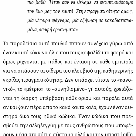
πιο βα­θύ. Ήταν σαν να θέ­λα­με να εντυ­πω­σιά­σου­με
τον ίδιο μας τον εαυ­τό. Στην πραγ­μα­τι­κό­τη­τα όμως,
μία γέ­φυ­ρα ψά­χνα­με, μία εξή­γη­ση σε κα­κο­δια­τυ­πω­
μέ­να, ασα­φή ερω­τή­μα­τα
».
Τα πα­ρα­δεί­σια αυ­τά που­λιά πε­τούν συ­νέ­χεια γύ­ρω από
έναν καυ­τό κόκ­κι­νο ήλιο που τους κα­ψα­λί­ζει τα φτε­ρά και
όμως ρί­χνο­νται με πά­θος και έντα­ση σε κά­θε εμπει­ρία
για να σπά­σουν τα σί­δε­ρα του κλου­βιού της κα­θη­με­ρι­νής
γκρί­ζας πραγ­μα­τι­κό­τη­τας. Δεν υπάρ­χει τί­πο­τε το «κα­νο­
νι­κό», το «μέ­τριο», το «συ­νη­θι­σμέ­νο» γι’ αυ­τούς, χρειά­ζο­
νται τη διαρ­κή υπέρ­βα­ση κά­θε ορί­ου και πα­ρό­λα αυ­τά
αν και ζουν πέ­ρα από το κα­κό και το κα­λό, έχουν έναν αυ­
στη­ρό δι­κό τους ηθι­κό κώ­δι­κα. Έναν κώ­δι­κα που πρε­
σβεύ­ει την αλ­λη­λεγ­γύη με τους αν­θρώ­πους που υπο­φέ­
ρουν μέ­σα στο σά­πιο σύ­στη­μα αλ­λά και την υπο­στή­ρι­ξη