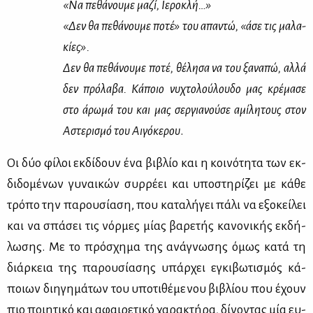
«Να πε­θά­νου­με μα­ζί, Ιε­ρο­κλή…»
«Δεν θα πε­θά­νου­με πο­τέ» του απα­ντώ, «άσε τις μα­λα­
κί­ες».
Δεν θα πε­θά­νου­με πο­τέ, θέ­λη­σα να του ξα­να­πώ, αλ­λά
δεν πρό­λα­βα. Κά­ποιο νυ­χτο­λού­λου­δο μας κρέ­μα­σε
στο άρω­μά του και μας σερ­για­νού­σε αμί­λη­τους στον
Αστε­ρι­σμό του Αι­γό­κε­ρου
.
Οι δύο φί­λοι εκ­δί­δουν ένα βι­βλίο και η κοι­νό­τη­τα των εκ­
δι­δο­μέ­νων γυ­ναι­κών συρ­ρέ­ει και υπο­στη­ρί­ζει με κά­θε
τρό­πο την πα­ρου­σί­α­ση, που κα­τα­λή­γει πά­λι να εξο­κεί­λει
και να σπά­σει τις νόρ­μες μί­ας βα­ρε­τής κα­νο­νι­κής εκ­δή­
λω­σης. Με το πρό­σχη­μα της ανά­γνω­σης όμως κα­τά τη
διάρ­κεια της πα­ρου­σί­α­σης υπάρ­χει εγκι­βω­τι­σμός κά­
ποιων δι­η­γη­μά­των του υπο­τι­θέ­με­νου βι­βλί­ου που έχουν
πιο ποι­η­τι­κό και αφαι­ρε­τι­κό χα­ρα­κτή­ρα, δί­νο­ντας μία ευ­