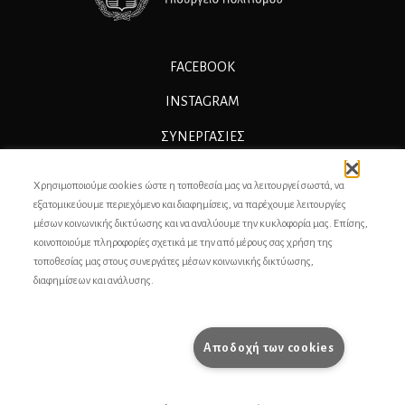
FACEBOOK
INSTAGRAM
ΣΥΝΕΡΓΑΣΊΕΣ
ΔΙΑΦΗΜΙΣΗ
Χρησιμοποιούμε cookies ώστε η τοποθεσία μας να λειτουργεί σωστά, να
ΕΠΙΚΟΙΝΩΝΙΑ
εξατομικεύουμε περιεχόμενο και διαφημίσεις, να παρέχουμε λειτουργίες
μέσων κοινωνικής δικτύωσης και να αναλύουμε την κυκλοφορία μας. Επίσης,
ΣΥΝΤΕΛΕΣΤΕΣ
κοινοποιούμε πληροφορίες σχετικά με την από μέρους σας χρήση της
τοποθεσίας μας στους συνεργάτες μέσων κοινωνικής δικτύωσης,
ΤΑΥΤΟΤΗΤΑ
διαφημίσεων και ανάλυσης.
ΠΡΟΣΩΠΙΚΆ ΔΕΔΟΜΈΝΑ
ΟΡΟΙ ΧΡΗΣΗΣ
Αποδοχή των cookies
pencilcase.gr