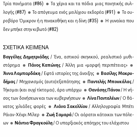
#86)
Τρία ποι­ή­μα­τα (
Τα χέ­ρια και τα πό­δια μιας ποι­η­τι­κής συλ­
#87)
#91)
λο­γής (
Το από­γευ­μα ενός μει­λί­χιου εκ­δο­ρέα (
Το ου­
#35)
ρο­βό­ρο Όμι­κρον ή η πι­να­κο­θή­κη και η δί­νη (
Η γυ­ναί­κα που
#82)
δεν μπή­κε στην κι­βω­τό (
ΣΧΕΤΙΚΑ ΚΕΙΜΕΝΑ
Βαγ­γέ­λης Δη­μη­τριά­δης
/ Ένα, αστι­κού σκη­νι­κού, ρε­α­λι­στι­κό μυ­θι­
στό­ρη­μα
Πά­νος Κα­πώ­νης
/ Άλ­λη μια «μορ­φή πε­ρι­πέ­τειας»
Άν­να Λα­μπαρ­δά­κη
/ Eφτά ιστο­ρί­ες της άνοι­ξης
Βα­σί­λης Μα­κρυ­
δή­μας
/ Μη­χα­νι­σμός (αυ­το)εξα­πά­τη­σης
Πα­ντε­λής Μπου­κά­λας
/
Τή­κο­μαι (και ου­χί τί­κτο­μαι), άρα υπάρ­χω
Θα­νά­σης Πά­νου
/ Η νή­
σος των δο­νή­σε­ων και των κυ­βερ­νή­σε­ων
Λί­να Πα­ντα­λέ­ων
/ Ο θά­
να­τος χι­λιά­δες φο­ρές
Λιά­να Σα­κελ­λί­ου
/ Αλ­λη­λο­γρα­φία Μπέ­τι
Ράιαν-Χέν­ρι Μί­λερ
Ζωή Σα­μα­ρά
/ Οι αό­ρα­τοι κά­τοι­κοι των πό­λε­
ων
Νά­ντια Φρα­γκού­λη
/ Ο υπαρ­ξια­κός από­η­χος του ελά­χι­στου