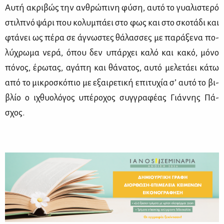
Αυ­τή ακρι­βώς την αν­θρώ­πι­νη φύ­ση, αυ­τό το γυα­λι­στε­ρό
στιλ­πνό ψά­ρι που κο­λυ­μπά­ει στο φως και στο σκο­τά­δι και
φτά­νει ως πέ­ρα σε άγνω­στες θά­λασ­σες με πα­ρά­ξε­να πο­
λύ­χρω­μα νε­ρά, όπου δεν υπάρ­χει κα­λό και κα­κό, μό­νο
πό­νος, έρω­τας, αγά­πη και θά­να­τος, αυ­τό με­λε­τά­ει κά­τω
από το μι­κρο­σκό­πιο με εξαι­ρε­τι­κή επι­τυ­χία σ’ αυ­τό το βι­
βλίο ο ιχθυο­λό­γος υπέ­ρο­χος συγ­γρα­φέ­ας Γιάν­νης Πά­
σχος.