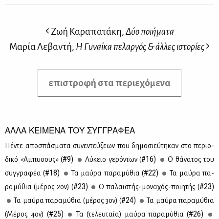
Ζωή Καραπατάκη,
Δύο ποιήματα
Μαρία Λεβαντή,
Η Γυναίκα πελαργός & άλλες ιστορίες
επιστροφή στα περιεχόμενα
ΑΛΛΑ ΚΕΙΜΕΝΑ ΤΟΥ ΣΥΓΓΡΑΦΕΑ
Πέ­ντε απο­σπά­σμα­τα συ­νε­ντεύ­ξε­ων που δη­μο­σιεύ­τη­καν στο πε­ριο­
#9)
#16)
δι­κό «Αμπυ­σους» (
Λύ­κειο γε­ρό­ντων (
Ο θά­να­τος του
#18)
#22)
συγ­γρα­φέα (
Τα μαύ­ρα πα­ρα­μύ­θια (
Τα μαύ­ρα πα­
#23)
#23)
ρα­μύ­θια (μέ­ρος 2ον) (
Ο πα­λαι­στής-μο­να­χός-ποι­η­τής (
#24)
Τα μαύ­ρα πα­ρα­μύ­θια (μέ­ρος 3ον) (
Τα μαύ­ρα πα­ρα­μύ­θια
#25)
#26)
(Mέ­ρος 4ον) (
Τα (τε­λευ­ταία) μαύ­ρα πα­ρα­μύ­θια (