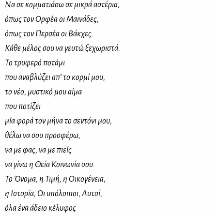
Να σε κομματιάσω σε μικρά αστέρια,
όπως τον Ορφέα οι Μαινάδες,
όπως τον Περσέα οι Βάκχες.
Κάθε μέλος σου να γευτώ ξεχωριστά.
Το τρυφερό ποτάμι
που αναβλύζει απ’ το κορμί μου,
το νέο, μυστικό μου αίμα
που ποτίζει
μία φορά τον μήνα το σεντόνι μου,
θέλω να σου προσφέρω,
να με φας, να με πιείς
να γίνω η Θεία Κοινωνία σου.
Το Όνομα, η Τιμή, η Οικογένεια,
η Ιστορία, Οι υπόλοιποι, Αυτοί,
όλα ένα άδειο κέλυφος