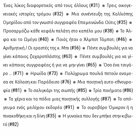
#31)
Ένας λύ­κος δια­φο­ρε­τι­κός από τους άλ­λους (
Τρεις οι­κο­γε­
#32)
νεια­κές ιστο­ρί­ες τρό­μου (
Μια συ­νέ­ντευ­ξη της Καλ­λιό­πης
#35)
Ομη­ρί­δου από τον γνω­στό συγ­γρα­φέα Επα­μει­νών­δα Ού­τις (
#38)
Προ­σαρ­μό­ζω κά­θε κε­φά­λι πε­λά­τη στο κα­πέ­λο μου (
Το Άλ­
#40)
#46)
φα και το Ωμέ­γα (
Ποιός ήταν ο Άλ­μποτ Τά­μποτ; (
#56)
Αριθ­μη­τι­κή / Οι ερα­στές της κ. Μπι (
Πέ­ντε συμ­βου­λές για να
#63)
γί­νει κά­ποιος ζα­χα­ρο­πλά­στης (
Πέ­ντε συμ­βου­λές για να γί­
#65)
νει κά­ποιος συγ­γρα­φέ­ας ή για να μην γί­νει (
Όσο ένα τσι­γά­
#71)
#73)
ρο ... (
Ηρω­ί­δα (
Πο­λύ­χρω­μα που­λιά πε­τούν ανα­με­
#76)
σα σε Κό­λα­ση και Πα­ρά­δει­σο (
Μια ποι­η­τι­κή αυ­το-εθνο­γρα­
#81)
#85)
#86)
φία (
Το σα­λι­γκά­ρι της σιω­πής (
Τρία ποι­ή­μα­τα (
#87)
Τα χέ­ρια και τα πό­δια μιας ποι­η­τι­κής συλ­λο­γής (
Το από­
#91)
γευ­μα ενός μει­λί­χιου εκ­δο­ρέα (
Το ου­ρο­βό­ρο Όμι­κρον ή η
#35)
πι­να­κο­θή­κη και η δί­νη (
Η γυ­ναί­κα που δεν μπή­κε στην κι­βω­
#82)
τό (