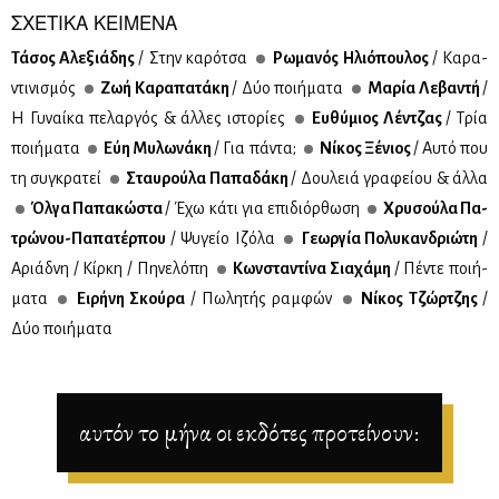
ΣΧΕΤΙΚΑ ΚΕΙΜΕΝΑ
Τά­σος Αλε­ξιά­δης
/ Στην κα­ρό­τσα
Ρω­μα­νός Ηλιό­που­λος
/ Κα­ρα­
ντι­νι­σμός
Ζωή Κα­ρα­πα­τά­κη
/ Δύο ποι­ή­μα­τα
Μα­ρία Λε­βα­ντή
/
Η Γυ­ναί­κα πε­λαρ­γός & άλ­λες ιστο­ρί­ες
Ευ­θύ­μιος Λέν­τζας
/ Τρία
ποι­ή­μα­τα
Εύη Μυ­λω­νά­κη
/ Για πά­ντα;
Νί­κος Ξέ­νιος
/ Αυ­τό που
τη συ­γκρα­τεί
Σταυ­ρού­λα Πα­πα­δά­κη
/ Δου­λειά γρα­φεί­ου & άλ­λα
Όλ­γα Πα­πα­κώ­στα
/ Έχω κά­τι για επι­διόρ­θω­ση
Χρυ­σού­λα Πα­
τρώ­νου-Πα­πα­τέρ­που
/ Ψυ­γείο Ιζό­λα
Γε­ωρ­γία Πο­λυ­καν­δριώ­τη
/
Αριά­δνη / Κίρ­κη / Πη­νε­λό­πη
Κων­στα­ντί­να Σια­χά­μη
/ Πέ­ντε ποι­ή­
μα­τα
Ει­ρή­νη Σκού­ρα
/ Πω­λη­τής ραμ­φών
Νί­κος Τζώρ­τζης
/
Δύο ποι­ή­μα­τα
αυτόν το μήνα οι εκδότες προτείνουν: